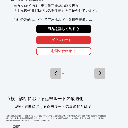
当カタログでは、東京測定器材の取り扱う

『手元操作用手動パルス発生器』をご紹介しています。

当社の製品は、すべて専用ホルダーを標準装備。

オプションで本体背面にはマグネットの装着が可能で、

製品を詳しく見る
固定方法が広がります。

また、お客様のご要望に応じてダイヤルへの

ダウンロード
専用ロゴマークなどの印字が可能です。

お問い合わせ
【掲載製品(一部)】

■HT

■HC1（超小型軽量）

■HM（小型、非常停止・イネーブルスイッチ搭載可能）

■HR（3ポジションイネーブルスイッチを両側に搭載可能）

1 / 1
■HS（樹脂BOX、フリーデザイン）　など

※詳しくはPDF資料をご覧いただくか、お気軽にお問い合わせく
ださい。
点検・診断における点検ルートの最適化
点検・診断における点検ルートの最適化とは？
点検・診断の点検ルートの最適化とは、予知保全やメンテナンスDXにおいて、設備や機器の点検・診断作業を効率的かつ効果的に
行うための最適な経路や手順を設計することです。これにより、点検時間の短縮、コスト削減、見落としの防止、そして最終的に
は設備の信頼性向上とダウンタイムの最小化を目指します。
​課題