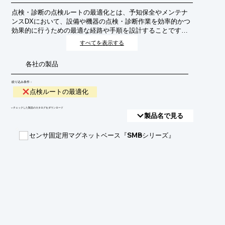
点検・診断の点検ルートの最適化とは、予知保全やメンテナ
ンスDXにおいて、設備や機器の点検・診断作業を効率的かつ
効果的に行うための最適な経路や手順を設計することです。
これにより、点検時間の短縮、コスト削減、見落としの防
すべてを表示する
止、そして最終的には設備の信頼性向上とダウンタイムの最
小化を目指します。
各社の製品
絞り込み条件：
点検ルートの最適化
​▼チェックした製品のカタログをダウンロード
製品名で見る
センサ固定用マグネットベース『SMBシリーズ』