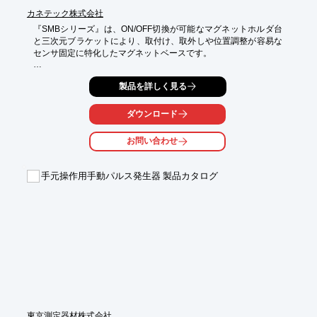
カネテック株式会社
『SMBシリーズ』は、ON/OFF切換が可能なマグネットホルダ台
と三次元ブラケットにより、取付け、取外しや位置調整が容易な
センサ固定に特化したマグネットベースです。

「SMB-1」は、取付板を長穴仕様とすることで各種センサ取付に
製品を詳しく見る
対応。

「SMB-1M」は、反射板の標準付属で即使用が可能です。

ダウンロード
また、強力な吸着力で垂直面、曲面にも取付ができます。

お問い合わせ
【特長】

■長穴仕様の取付板で各種センサ取付に対応（SMB-1）

■反射板の標準付属で即使用が可能（SMB-1M）

手元操作用手動パルス発生器 製品カタログ
■マグネットホルダ台は ON/OFF切換が可能で設置が容易

■三次元ブラケットでの位置調整が容易

※詳しくはPDF資料をご覧いただくか、お気軽にお問い合わせ下
さい。
東京測定器材株式会社