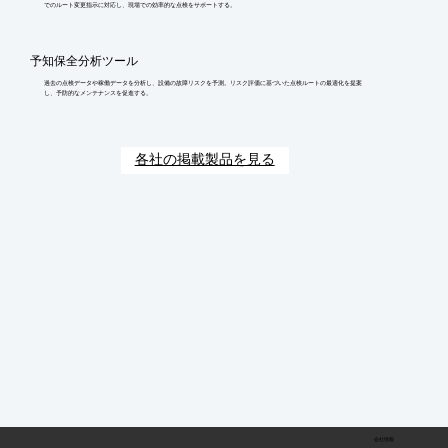
でのルート変更指示に対応し、現場での効率的な点検をサポートする。
予知保全分析ツール
過去の点検データや稼働データを分析し、設備の故障リスクを予測。リスク評価に基づいた点検ルートの最適化を提案
し、予防的なメンテナンスを促進する。
各社の掲載製品を見る
会社情報