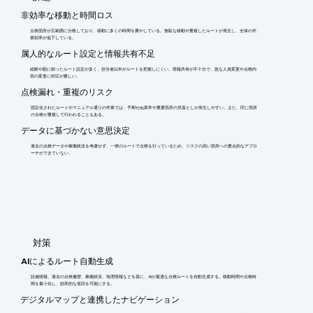
非効率な移動と時間ロス
点検箇所が広範囲に分散しており、移動に多くの時間を費やしている。無駄な移動や重複したルートが発生し、全体の作
業効率が低下している。
属人的なルート設定と情報共有不足
経験や勘に頼ったルート設定が多く、担当者以外がルートを把握しにくい。情報共有が不十分で、急な人員変更や点検内
容の変更に対応が難しい。
点検漏れ・重複のリスク
固定化されたルートやマニュアル通りの作業では、予期せぬ異常や重要箇所の見落としが発生しやすい。また、同じ箇所
の点検が重複して行われることもある。
データに基づかない意思決定
過去の点検データや稼働状況を考慮せず、一律のルートで点検を行っているため、リスクの高い箇所への重点的なアプロ
ーチができていない。
​対策
AIによるルート自動生成
設備情報、過去の点検履歴、稼働状況、地理情報などを基に、AIが最適な点検ルートを自動生成する。移動時間や点検時
間を最小化し、効率的な巡回を可能にする。
デジタルマップと連携したナビゲーション