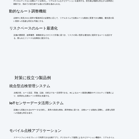
デジタルマップ上に点検ルートを表示し、リアルタイムなナビゲーションを提供する。担当者は地図を見ながら効率的に
移動でき、初めての担当者でも迷わず点検を進められる。
動的なルート調整機能
点検中に発見された異常や緊急対応の必要性に応じて、リアルタイムで点検ルートを動的に変更できる機能。優先度の高
い箇所への迅速な対応を可能にする。
リスクベースのルート最適化
設備の重要度、故障履歴、稼働状況などのリスク評価に基づき、リスクの高い箇所を優先的に巡回するルートを設計す
る。限られたリソースを効果的に配分する。
​対策に役立つ製品例
統合型点検管理システム
点検計画、ルート設定、実施、記録、分析までを一元管理できる。AIによるルート最適化機能やデジタルマップ連携によ
り、効率的な点検ルートの実現を支援する。
IoTセンサーデータ活用システム
設備から収集されるIoTデータを分析し、異常の兆候を検知。異常検知に基づき、点検ルートを動的に調整し、必要な箇所
への迅速な対応を促す。
モバイル点検アプリケーション
スマートフォンやタブレットで利用できる点検アプリ。デジタルマップ連携によるナビゲーション機能や、リアルタイム