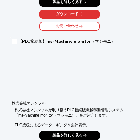
製品を詳しく見る
作。

タブレットでも、事務所のパソコンでも使用可能です。

ダウンロード
本製品はアドインソフトなので、数式やレイアウト、印刷や

システム連携など既存の環境をそのままに、通常のExcel(R)ファ
お問い合わせ
イル

として利用できます。

【PLC接続版】ms-Machine monitor（マシモニ）
本製品は、紙のチェックシートを削減、パソコンへの再入力不
要、

現場で異常値判定、入力ミス削減など、作業効率化を実現しま
す。

【特長】

■入力情報に写真を登録可能（機能拡張）

■タップで簡単操作

■現場で入力転記不要

■システムの初期導入・運用費用なし

■検査効率大幅アップ

■紙のチェックシートを削減

株式会社マシンソル
■入力時の操作ログを記録

株式会社マシンソルが取り扱うPLC接続版機械稼働管理システム

※詳しくはカタログをご覧頂くか、お気軽にお問い合わせ下さ
『ms-Machine monitor（マシモニ）』をご紹介します。

い。
PLC接続によるデータロギング＆集計表示。

製薬、食品、工業製品製造関連をはじめ、印刷 、化学薬品、

製品を詳しく見る
自動車など様々な業界で実績があります。
