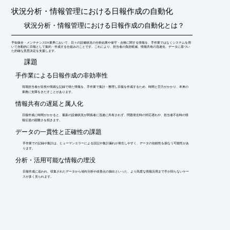
査成績書等に数値記入を行っている。記入作業に時間がかかり記
状況分析・情報管理における日報作成の自動化
述ミスが発生している

。

状況分析・情報管理における日報作成の自動化とは？
★全て『adFactory』で解決できます！★

※詳しくはPDFをダウンロードして頂くか、お気軽にお問い合わ
予知保全・メンテナンスDX業界において、日々の設備状況の分析結果や保守・点検に関する情報を、手作業ではなくシステムを用
いて自動的に日報として集約・作成する仕組みのことです。これにより、担当者の負担軽減、情報共有の迅速化、データに基づい
せ下さい。
た的確な意思決定を支援します。
​課題
手作業による日報作成の非効率性
現場担当者が目視や簡易な記録で得た情報を、手作業で集計・整理し日報を作成するため、時間と労力がかかり、本来の
業務に支障をきたすことがあります。
情報共有の遅延と属人化
日報作成に時間がかかると、最新の設備状況が関係者に迅速に共有されず、問題発生時の対応遅れや、担当者不在時の情
報伝達の困難さを招きます。
データの一貫性と正確性の課題
手作業での記録や集計は、ヒューマンエラーによる誤記や集計漏れが発生しやすく、データの信頼性を損なう可能性があ
ります。
分析・活用可能な情報の埋没
日報作成に追われ、収集されたデータから傾向分析や改善点の抽出といった、より高度な情報活用まで手が回らないケー
スが多く見られます。