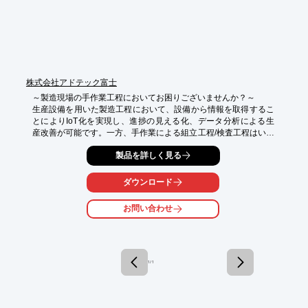
そのまま、現場の作業者が指示を確認したり、実績を手書きする
部分のみ、バーコード読み込みなどのシンプルな最低限の操作で
事務所にデータとして送信し情報の蓄積を行います。
株式会社アドテック富士
～製造現場の手作業工程においてお困りございませんか？～

生産設備を用いた製造工程において、設備から情報を取得するこ
とによりIoT化を実現し、進捗の見える化、データ分析による生
産改善が可能です。一方、手作業による組立工程/検査工程はいか
がでしょうか？

製品を詳しく見る
■品質が向上せず、後戻り工数が発生。作業工数が削減できな
い。

ダウンロード
■手作業工程の生産進捗の状況がわからない。

■手作業工程において、作業中断理由、計画の遅延理由の分析が
お問い合わせ
できない。

■生産分析のため、ストップウォッチによる作業時間の計測が面
倒である。

■生産性向上のための工程改善サイクルを短縮したい。

■現場に、作業手順書/検査成績書/日報用紙等の紙があふれてい
1 / 1
る。

■作業者が日報用紙に記入後、管理者が収集し、データ入力する
必要がある。記入・収集・データ入力が面倒である。

■作業者が検査作業において検査機/測定器の数値を読み取り、検