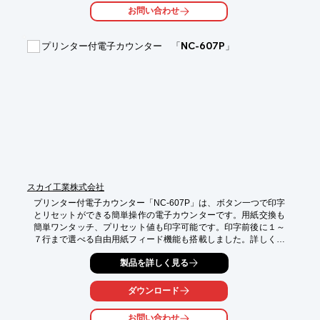
測定を行えます。

お問い合わせ
【特長】

■測定値を図面、帳票にダイレクト入力

プリンター付電子カウンター 「NC-607P」
■メーカーや機種を問わずさまざまな測定器に同時接続

※詳しくはPDF資料をご覧いただくか、お気軽にお問い合わせ下
さい。
スカイ工業株式会社
プリンター付電子カウンター「NC-607P」は、ボタン一つで印字
とリセットができる簡単操作の電子カウンターです。用紙交換も
簡単ワンタッチ、プリセット値も印字可能です。印字前後に１～
７行まで選べる自由用紙フィード機能も搭載しました。詳しくは
カタログをダウンロードしてください。
製品を詳しく見る
ダウンロード
お問い合わせ