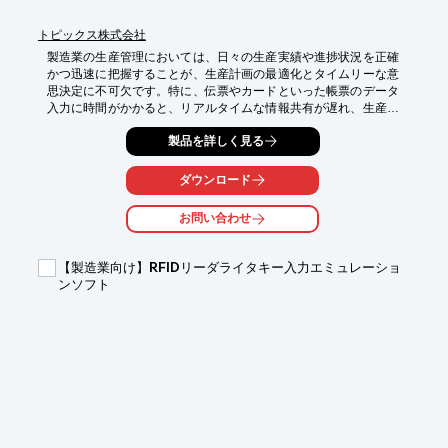
トピックス株式会社
製造業の生産管理においては、日々の生産実績や進捗状況を正確
かつ迅速に把握することが、生産計画の最適化とタイムリーな意
思決定に不可欠です。特に、伝票やカードといった帳票のデータ
入力に時間がかかると、リアルタイムな情報共有が遅れ、生産ラ
インのボトルネック発見や改善活動の遅延につながる可能性があ
製品を詳しく見る
ります。当社のチケットリーダー『TX-2000』は、こうした帳票
の読み取り作業を自動化・高速化することで、生産管理業務の効
率向上に貢献します。

ダウンロード
【活用シーン】

お問い合わせ
・現品票や納品書の読み取り

・生産実績の記録・集計

・部品や資材の入出庫管理

【製造業向け】RFIDリーダライタキー入力エミュレーショ
・進捗状況のデータ入力

ンソフト
【導入の効果】

・帳票のデータ入力作業時間の短縮

・入力ミスの削減によるデータ精度の向上

・リアルタイムな生産状況の把握

・生産管理業務全体の効率化