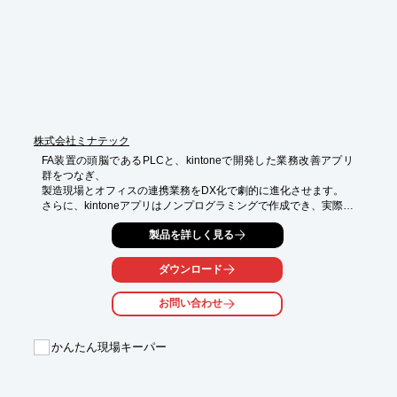
■DSタイプの連式数取器に電子カウンターを搭載

■連数が2や10など、様々な製品をラインアップ

■コンピューター接続用の端子を付けることが可能(オプション)

※詳しくはPDF資料をご覧いただくか、お気軽にお問い合わせ下
さい。
株式会社ミナテック
FA装置の頭脳であるPLCと、kintoneで開発した業務改善アプリ
群をつなぎ、

製造現場とオフィスの連携業務をDX化で劇的に進化させます。

さらに、kintoneアプリはノンプログラミングで作成でき、実際の
業務に携わる方自身で作成できる為、

製品を詳しく見る
現場の要望にシームレスに対応できます。

従来の大がかりなセンサーやゲートウェイ機器を使用したIoT製
品とは違い、

ダウンロード
装置を制御しているPLC内の情報をダイレクトにkintoneのアプリ
へ書込むことができ、

お問い合わせ
またkintoneのアプリにある情報もPLC側から読み出すことも可能
です。

日常的な業務にkintoneアプリを使用されている企業様であれば、
かんたん現場キーパー
工場の管理に専用のシステムを別途構築しなくても済み、

またkintoneという同じプラットフォームを使用することで、業務
アプリ間の連携機能により、さらなる業務の効率化が可能になり