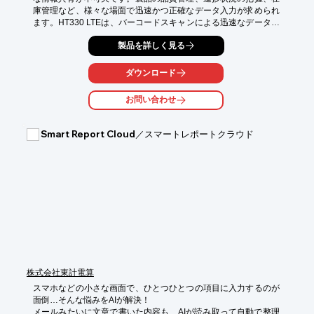
庫管理など、様々な場面で迅速かつ正確なデータ入力が求められ
ます。HT330 LTEは、バーコードスキャンによる迅速なデータ入
力と、4G-LTEによるリアルタイムな情報共有を実現し、工程管
製品を詳しく見る
理の効率化に貢献します。

【活用シーン】

ダウンロード
・製造ラインにおける進捗管理

・部品の入出庫管理

お問い合わせ
・在庫管理

・品質検査

Smart Report Cloud／スマートレポートクラウド
【導入の効果】

・作業時間の短縮

・人的ミスの削減

・リアルタイムな情報共有による迅速な意思決定

・在庫管理の最適化
株式会社東計電算
スマホなどの小さな画面で、ひとつひとつの項目に入力するのが
面倒…そんな悩みをAIが解決！

メールみたいに文章で書いた内容も、AIが読み取って自動で整理