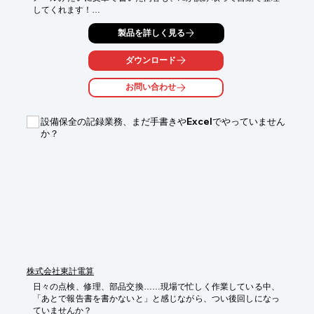
してくれます！

スマホで "写真を撮るだけ"。AIが内容を読み取って、☁ クラウド
製品を詳しく見る
に自動で報告書を作ります。

「紙に書いて提出」「写真だけじゃ内容がわからない」――そん
なお悩みを解決！

ダウンロード
Smart Report Cloudは、現場や店舗から送られてくる写真・手書
きメモ・音声などをAIが理解して、報告書に自動変換する便利な
お問い合わせ
クラウドサービスです。

「業務報告に時間がかかっている」「業務報告がアナログ（紙）
設備保全の記録業務、まだ手書きやExcelでやっていません
のため、検索や集計ができていない」などのお困りを解決！

か？
AIが業務報告をデジタル化＆自動化いたします！

【新機能】音声ファイルから議事録を自動作成する機能を実装！
議事録作成に時間がかかっている企業様・ご担当者様に最適！

【お問合せ先】

Tel: 044-430-0743 

Mail: seizo@toukei.co.jp

担当: 佐野、安齋

【特許申請予定】
株式会社東計電算
日々の点検、修理、部品交換……現場で忙しく作業している中、
「あとで報告書を書かないと」と感じながら、つい後回しになっ
ていませんか？
