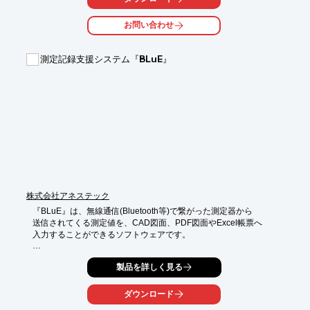
機能の難しさやコスト面などのシステムの障壁を突破し、実りの
ある

お問い合わせ
業務効率化を実現します。

【特長】

測定記録支援システム『BLuE』
■今日残業してまでやらなくていい仕事がわかる

■不具合品番の洗い出しがすぐにできる

■品番ごとに作業情報や品質情報を紐づけできる

■適切な生産指示で誤取付防止

■日々の品質記録を事務所で確認できる

※詳しくはPDFをダウンロードしていただくか、お気軽にお問い
合わせください。
株式会社アネステック
『BLuE』は、無線通信(Bluetooth等)で繋がった測定器から

送信されてくる測定値を、CAD図面、PDF図面やExcel帳票へ

入力することができるソフトウェアです。

測定結果の記入ミスやPC入力時の転記ミスなどのお悩みを解
製品を詳しく見る
決。

また、複数の測定器を使う時にメーカーごとのアプリを使うこと
ダウンロード
なく、
