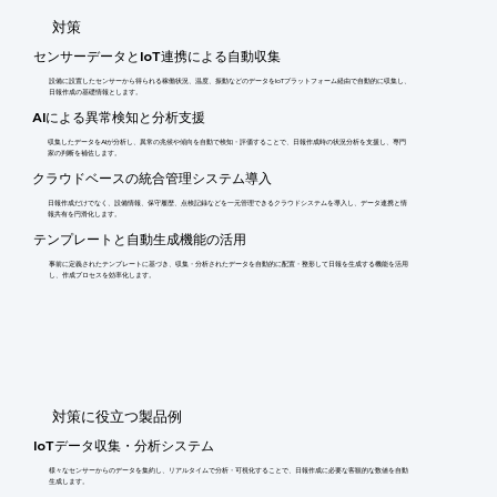
​対策
センサーデータとIoT連携による自動収集
設備に設置したセンサーから得られる稼働状況、温度、振動などのデータをIoTプラットフォーム経由で自動的に収集し、
日報作成の基礎情報とします。
AIによる異常検知と分析支援
収集したデータをAIが分析し、異常の兆候や傾向を自動で検知・評価することで、日報作成時の状況分析を支援し、専門
家の判断を補佐します。
クラウドベースの統合管理システム導入
日報作成だけでなく、設備情報、保守履歴、点検記録などを一元管理できるクラウドシステムを導入し、データ連携と情
報共有を円滑化します。
テンプレートと自動生成機能の活用
事前に定義されたテンプレートに基づき、収集・分析されたデータを自動的に配置・整形して日報を生成する機能を活用
し、作成プロセスを効率化します。
​対策に役立つ製品例
IoTデータ収集・分析システム
様々なセンサーからのデータを集約し、リアルタイムで分析・可視化することで、日報作成に必要な客観的な数値を自動
生成します。