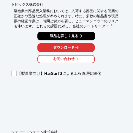
トピックス株式会社
製造業の部品受入業務においては、入荷する部品に関する伝票の
正確かつ迅速な処理が求められます。特に、多数の納品書や現品
票の確認作業は、時間と労力を要し、ヒューマンエラーのリスク
も伴います。これらの課題に対し、当社のシートリーダー『TX-
2120』シリーズは、一度に大量の帳票をセットし、1枚ずつ自動
製品を詳しく見る
で正確に読み取ることで業務の効率化と精度向上に貢献します。

【活用シーン】

ダウンロード
・部品受入時の納品書、現品票の読み取り

・出荷指示書の読み取り

お問い合わせ
・配送伝票などの読み取り

【導入の効果】

【製造業向け】HaiSurf3による工程管理効率化
・伝票読み取り作業時間の短縮

・人的ミスの削減による照合精度の向上

・業務負荷の軽減
シェアードシステム株式会社