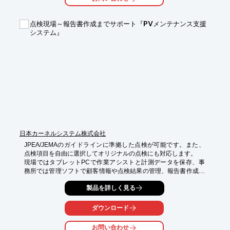
点検現場～報告書作成までサポート『PVメンテナンス支援
システム』
日本カーネルシステム株式会社
JPEA/JEMAのガイドラインに準拠した点検が可能です。また、
点検項目を自由に選択してオリジナルの点検にも対応します。

現場ではタブレットPCで作業アシストと計測データを保存、事
務所では管理ソフトで顧客情報や点検結果の管理、報告書作成を
行います。現場から事務所までPVメンテナンスをトータルサポー
製品を詳しく見る
トし、費用と時間を削減するソフトウェアです。

◆ペーパーレスで職場環境スッキリ！

◆現場作業も身軽で迅速に！

ダウンロード
◆レポート作成時間が大幅に短縮！

◆点検データの管理も楽々！
お問い合わせ