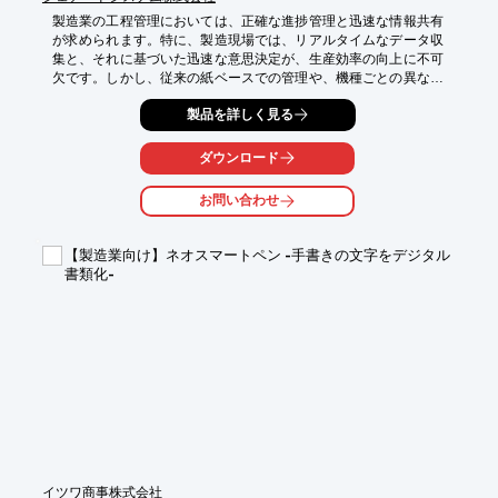
製造業の工程管理においては、正確な進捗管理と迅速な情報共有
が求められます。特に、製造現場では、リアルタイムなデータ収
集と、それに基づいた迅速な意思決定が、生産効率の向上に不可
欠です。しかし、従来の紙ベースでの管理や、機種ごとの異なる
アプリケーション開発は、時間とコストを浪費し、正確な情報伝
製品を詳しく見る
達を妨げる要因となっていました。HaiSurf3は、これらの課題を
解決し、工程管理の効率化を支援します。

ダウンロード
【活用シーン】

・製造現場での入庫・出庫管理

お問い合わせ
・工程進捗のリアルタイムモニタリング

・品質検査データの記録と分析

・在庫管理

【製造業向け】ネオスマートペン -手書きの文字をデジタル
書類化-
【導入の効果】

・ハンディターミナルアプリの開発期間短縮

・リアルタイムなデータ収集による迅速な意思決定

・機種変更時のアプリケーション改修コスト削減

・オフライン環境でのデータ収集
イツワ商事株式会社