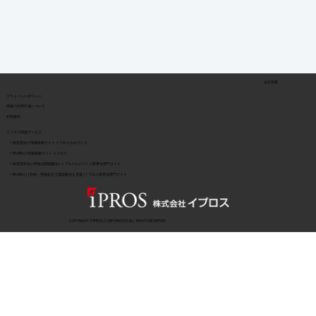
会社情報
​プライバシーポリシー
​情報の外部伝達について
利用規約
イプロス関連サービス
> 製造業向け情報検索サイト イプロスものづくり
> BtoB向け情報検索サイト イプロス
> 製造業特化の用途別課題解決 | イプロスものづくり業界別専門サイト
> BtoB向け | 目的・用途起点で課題解決を支援 | イプロス業界別専門サイト
COPYRIGHT © IPROS CORPORATION ALL RIGHTS RESERVED