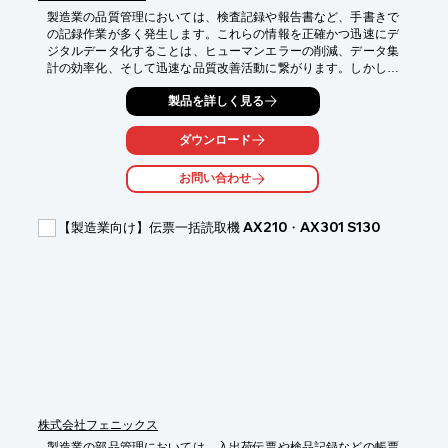
製造業の品質管理においては、検査記録や報告書など、手書きで
の記録作業が多く発生します。これらの情報を正確かつ迅速にデ
ジタルデータ化することは、ヒューマンエラーの削減、データ集
計の効率化、そして迅速な品質改善活動に繋がります。しかし、
手書き文字の転記作業は時間と手間がかかり、入力ミスが発生す
製品を詳しく見る
るリスクも伴います。ネオスマートペンは、これらの課題を解決
し、現場とオフィスを繋ぎ、品質管理業務の効率向上に貢献しま
す。

ダウンロード
【活用シーン】

お問い合わせ
・製造ラインでの検査記録

・品質チェックシートの記入

・窓口での顧客からの聞き取り記録

【製造業向け】伝票一括読取機 AX210・AX301 S130
・現場での報告書作成

【導入の効果】

・手書き文字の自動文字認識とExcel/PDFへの変換による入力工
数削減

・入力ミスの低減によるデータ精度の向上

・現場からオフィスへの情報伝達の迅速化

・ペーパーレス化の推進
株式会社フェニックス
製造業の部品管理においては、入出荷伝票や検品記録などの帳票