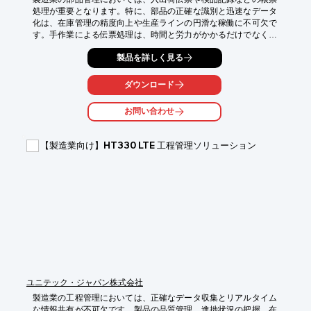
処理が重要となります。特に、部品の正確な識別と迅速なデータ
化は、在庫管理の精度向上や生産ラインの円滑な稼働に不可欠で
す。手作業による伝票処理は、時間と労力がかかるだけでなく、
入力ミスによる誤った情報管理のリスクも伴います。当社のシー
製品を詳しく見る
トリーダは、これらの課題に対し、バーコードやQRコードの自
動読み取り、帳票の画像読み取りを一括で行い、PCへのデータ
送信までを自動化することで、伝票処理の効率化と省力化を支援
ダウンロード
します。

お問い合わせ
【活用シーン】

・部品の入出荷伝票の自動読み取りとデータ化

・検品時の帳票と現品の照合補助

【製造業向け】HT330 LTE 工程管理ソリューション
・在庫管理データのリアルタイム更新

・バーコード・QRコード付き部品ラベルの読み取り

【導入の効果】

・伝票処理にかかる作業時間を大幅に短縮

・手入力作業の削減によるヒューマンエラーの低減

・部品管理情報の正確性向上

・作業者の負担軽減と生産性向上
ユニテック・ジャパン株式会社
製造業の工程管理においては、正確なデータ収集とリアルタイム
な情報共有が不可欠です。製品の品質管理、進捗状況の把握、在