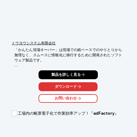
ます。
トウヨウシステム有限会社
「かんたん現場キーパー」は現場での紙ベースでのやりとりから
無理なく、スムースに情報化に移行するために開発されたソフト
ウェア製品です。 

◆◆ 2022年4月よりマイコン版に加えてスマホ版を追加しまし
製品を詳しく見る
た。 ◆◆

(紙ベースの運用から IT化へのスムースな移行）

ダウンロード
現場の IT化というと、大幅な運用の見直しや大規模な設備投資が
必要、とお考えではありませんか？

お問い合わせ
「かんたん現場キーパー」は小規模な製造業の現場IT化に特化
し、新しいシステムに合わせて大幅に運用を見直したり、大掛か
りな機器導入をするのではなく、汎用的なスマホやバーコードリ
工場内の帳票電子化で作業効率アップ！『adFactory』
ーダーやマイコン、警告表示用LED などを利用して、必要なとこ
ろから必要な分だけ徐々に IT化を進めることができます。 

現在、現場作業で紙ベースの資料で作業指示や作業実績の記録を
されている場合、運用の見直しには大きなリスクや負担がかかり
ます。 「かんたん現場キーパー」では紙ベースの資料は基本的に