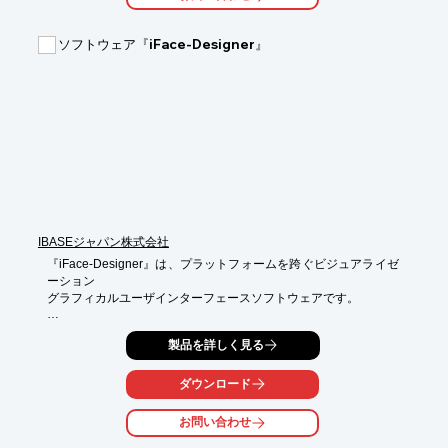
ソフトウェア『iFace-Designer』
IBASEジャパン株式会社
『iFace-Designer』は、プラットフォームを跨ぐビジュアライゼ
ーション

グラフィカルユーザインターフェースソフトウェアです。

コンパイル後のアプリケーションプログラムはHMIや産業用パネ
製品を詳しく見る
ルPCへ

ダウンロードして実行することができます。

ダウンロード
クリアで直感的なリボン操作インターフェースと簡単で覚えやす
い

お問い合わせ
オペレーションソフトウェアは必要な機能とコマンドを見つけや
すく、
