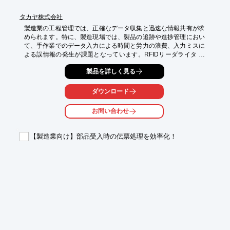
タカヤ株式会社
製造業の工程管理では、正確なデータ収集と迅速な情報共有が求
められます。特に、製造現場では、製品の追跡や進捗管理におい
て、手作業でのデータ入力による時間と労力の浪費、入力ミスに
よる誤情報の発生が課題となっています。RFIDリーダライタ キ
ー入力エミュレーションソフトは、RFIDで読み取ったデータを既
製品を詳しく見る
存のシステムに簡単に連携し、工程管理の効率化を実現します。

【活用シーン】

ダウンロード
・製造ラインにおける製品の追跡

・工程ごとの進捗状況の記録

お問い合わせ
・在庫管理

【導入の効果】

【製造業向け】部品受入時の伝票処理を効率化！
・データ入力の自動化による業務効率化

・入力ミスの削減による正確な情報管理

・リアルタイムな情報共有による迅速な意思決定