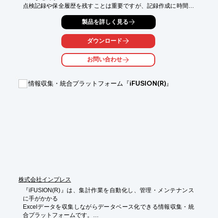
点検記録や保全履歴を残すことは重要ですが、記録作成に時間が
かかり、本来の業務に集中できないという声も多く聞きます。

製品を詳しく見る
そんな現場の悩みを解決するのが「スマートレポートクラウド」
です。

ダウンロード
# スマートレポートクラウドとは？

お問い合わせ
スマートレポートクラウドは、スマホの音声入力やメール文をも
とに、報告書を自動生成するクラウドサービスです。

情報収集・統合プラットフォーム『iFUSION(R)』
複雑な操作は不要で、話す・送るだけ。AIが内容を理解し、あら
かじめ設定したフォーマットに沿って保全記録を自動で構造化・
データ化します。
株式会社インプレス
『iFUSION(R)』は、集計作業を自動化し、管理・メンテナンス
に手がかかる

Excelデータを収集しながらデータベース化できる情報収集・統
合プラットフォームです。
