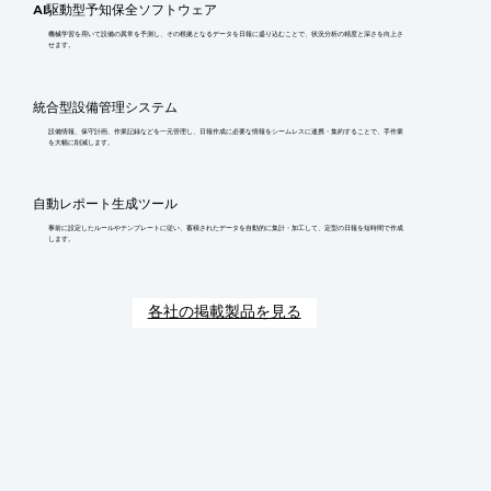
AI駆動型予知保全ソフトウェア
機械学習を用いて設備の異常を予測し、その根拠となるデータを日報に盛り込むことで、状況分析の精度と深さを向上さ
せます。
統合型設備管理システム
設備情報、保守計画、作業記録などを一元管理し、日報作成に必要な情報をシームレスに連携・集約することで、手作業
を大幅に削減します。
自動レポート生成ツール
事前に設定したルールやテンプレートに従い、蓄積されたデータを自動的に集計・加工して、定型の日報を短時間で作成
します。
各社の掲載製品を見る