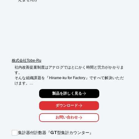
■「アンドン」画面で現場への移動、巡回の手間を削減

■「稼働履歴」で日報の作成負荷を削減

■「月報」「稼働状況」画面で報告なしに生産状況を共有

※詳しくはPDF資料をご覧いただくか、お気軽にお問い合わせ下
さい。
株式会社Tobe-Ru
社内改善提案制度はアナログではとにかく時間と労力がかかりま
す。

そんな組織課題を『Hirame-ku for Factory』ですべて解決いただ
けます。

製造業で通常行っている現場改善提案制度や商品提案制度の一連
製品を詳しく見る
の工程を

デジタル上で機能を搭載。PCやご自身のスマホから投稿ができ
ダウンロード
るため、

忙しい現場社員の投稿率の向上が期待できます。

お問い合わせ
インセンティブの集計や運用稼働率が自動集計され、評価やフィ
ードバックも自動で当事者に通知が届くため、間接部門社員の実
集計器付計数器『GT型集計カウンター』
働が著しく軽減されます。
