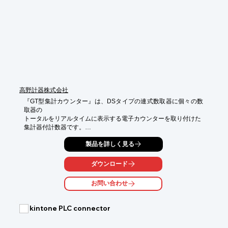
【特長】

■2カ月無料トライル実施

■現場改善案の収集が1.5倍集まる

■アイデアの提案環境と仕組みが整備

■楽しくアイデアの共有と蓄積

■自動集計だから運用が超簡単

※詳しくは

サービスサイト

https://hirame-ku.jp/factory

高野計器株式会社
もしくはPDF資料をご覧いただくか、お気軽にお問い合わせ下さ
い。
『GT型集計カウンター』は、DSタイプの連式数取器に個々の数
取器の

トータルをリアルタイムに表示する電子カウンターを取り付けた

集計器付計数器です。

「DS402-GT」をはじめ、「DS403-GT」や「DS410-GT」な
製品を詳しく見る
ど、

様々な製品をラインアップ。

ダウンロード
オプションとしてコンピューター接続用の端子を付けたり、オー
お問い合わせ
トメーション

カウンターを付け任意の数値でブザーを鳴らしたり、電源の
ON、OFFを

kintone PLC connector
行なうことができます。

【特長】
