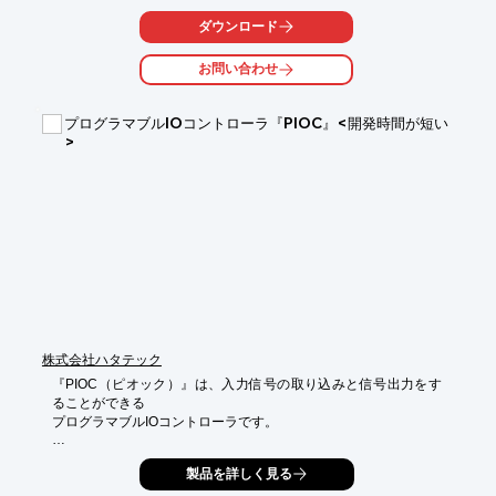
ダウンロード
また、基本パッケージをご用意しておりますが、集計内容表示機
能、

お問い合わせ
CSV出力又は帳票出力等はカスタマイズ可能。ご要望に合わせて

カスタマイズ致しますので、ご用命の際はお気軽にお問い合わせ
ください。

プログラマブルIOコントローラ『PIOC』<開発時間が短い
>
【特長】

■稼働状況集計・管理（製造機械・製造ライン）

■生産数自動取得・自動集計（生産予定・生産数・生産率）

■品質管理（自動測定値取得管理・NG品カウント・NG率）

■メンテナンス管理（各設備のメンテナンス時期を自動通知）

■アラーム内容履歴管理（アラーム内容取得）

※詳しくはPDF資料をご覧いただくか、お気軽にお問い合わせ下
さい。
株式会社ハタテック
『PIOC（ピオック）』は、入力信号の取り込みと信号出力をす
ることができる

プログラマブルIOコントローラです。

シーケンサーの場合、装置の設計、組立、配線、プログラミング
製品を詳しく見る
と、

完成までに結構な時間がかかります。
