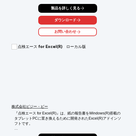
システムのコア部分には、数多くの上場企業様に導入実績がある

製品を詳しく見る
連結決算システムの情報収集エンジンを採用。

ダウンロード
100%インプレスの自社製品なので信頼性が高く、サポートも迅
速なので

お問い合わせ
安心してお使いいただけます。

【機能】

点検エース for Excel(R) ローカル版
■Excelの活用

■様々なExcel

■データベース化

■承認機能

■組織情報の履歴管理　など

※詳しくはPDFをダウンロードして頂くか、お気軽にお問い合わ
せ下さい。
株式会社ビジー・ビー
『点検エース for Excel(R)』は、紙の報告書をWindows(R)搭載の

タブレットPCに置き換えるために開発されたExcel(R)アドインソ
フトです。

設定は2ステップ、操作はタブレットでタップするだけの簡単操