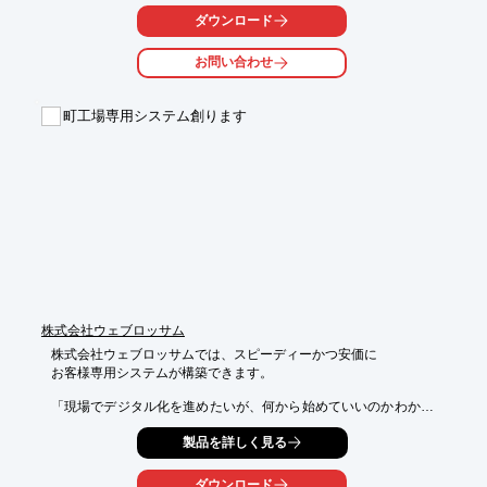
ダウンロード
当製品の場合、「PIOC」周辺部の配線と簡単なプログラミング
だけで、

お問い合わせ
プログラミングはどなたでもすぐに作成することができます。

【特長】

町工場専用システム創ります
■価格が安い

■開発時間が短い

■メンテナンスが簡単

■試作での入出力動作の確認に好適

■機器の耐久試験（信頼性評価）に好適

※詳しくはPDF資料をご覧いただくか、お気軽にお問い合わせ下
さい。
株式会社ウェブロッサム
株式会社ウェブロッサムでは、スピーディーかつ安価に

お客様専用システムが構築できます。

「現場でデジタル化を進めたいが、何から始めていいのかわから
ない」

製品を詳しく見る
「AS400から脱却したい」など、製造現場の様々なお悩みを解
決。

ダウンロード