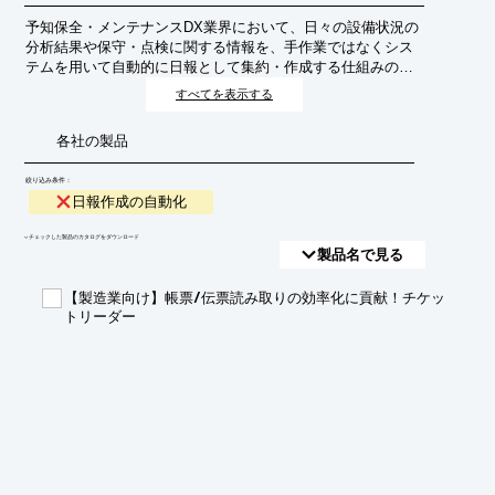
予知保全・メンテナンスDX業界において、日々の設備状況の
分析結果や保守・点検に関する情報を、手作業ではなくシス
テムを用いて自動的に日報として集約・作成する仕組みのこ
とです。これにより、担当者の負担軽減、情報共有の迅速
すべてを表示する
化、データに基づいた的確な意思決定を支援します。
各社の製品
絞り込み条件：
日報作成の自動化
​▼チェックした製品のカタログをダウンロード
製品名で見る
【製造業向け】帳票/伝票読み取りの効率化に貢献！チケッ
トリーダー