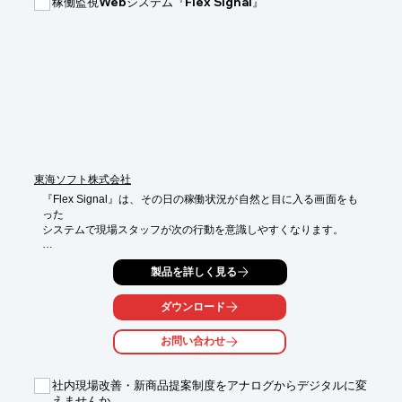
稼働監視Webシステム『Flex Signal』
■hakaru.ai(ハカルエーアイ)について

■対応メーターについて

■点検作業について

■導入について

■利用環境・データの保存について

■リンク集

※詳しくはPDFをダウンロードしていただくか、お気軽にお問い
合わせください。
東海ソフト株式会社
『Flex Signal』は、その日の稼働状況が自然と目に入る画面をも
った

システムで現場スタッフが次の行動を意識しやすくなります。

「アンドン」画面で現場への移動、巡回の手間を減らすことがで
製品を詳しく見る
き、

「月報」「稼働状況」画面で報告なしに生産状況を共有可能。

ダウンロード
また、定量的な稼働時間、生産数データをリアルタイムに逐次記
録し、

お問い合わせ
「統計情報」をCSVファイルに自動出力できます。

【特長】

社内現場改善・新商品提案制度をアナログからデジタルに変
＜時間を削減＞

えませんか