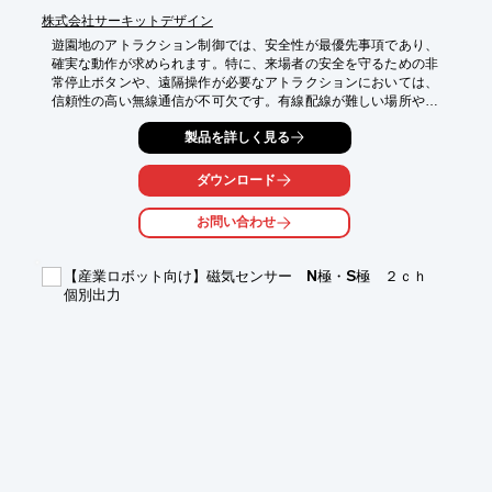
株式会社サーキットデザイン
遊園地のアトラクション制御では、安全性が最優先事項であり、
確実な動作が求められます。特に、来場者の安全を守るための非
常停止ボタンや、遠隔操作が必要なアトラクションにおいては、
信頼性の高い無線通信が不可欠です。有線配線が難しい場所や、
移動するアトラクションの制御には、当社の315MHz帯無線受信
製品を詳しく見る
モジュールが最適です。

【活用シーン】

ダウンロード
・アトラクションの非常停止ボタン

・遠隔操作によるアトラクションの起動・停止

お問い合わせ
・屋外アトラクションの制御

【導入の効果】

【産業ロボット向け】磁気センサー N極・S極 ２ｃｈ
・安全性の向上

個別出力
・配線コストの削減

・柔軟なアトラクション設計

・メンテナンス性の向上