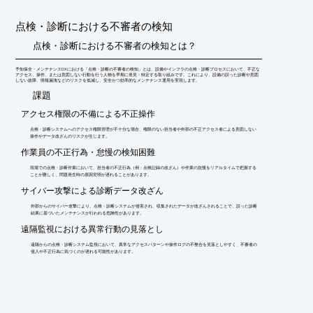
点検・診断における不審者の検知
点検・診断における不審者の検知とは？
予知保全・メンテナンスDXにおける「点検・診断の不審者の検知」とは、設備やインフラの点検・診断プロセスにおいて、不正な
アクセス、操作、または意図しない行動を行う人物を早期に発見・特定する取り組みです。これにより、設備の誤った診断や意図
しない故障、情報漏洩などのリスクを低減し、安全かつ効率的なメンテナンス運用を実現します。
​課題
アクセス権限の不備による不正操作
点検・診断システムへのアクセス権限管理が不十分な場合、権限のない担当者や外部の不正アクセス者による意図しない
操作やデータ改ざんのリスクが生じます。
作業員の不正行為・怠慢の検知困難
現場での点検・診断作業において、担当者の不正行為（例：点検記録の改ざん）や作業の怠慢をリアルタイムで把握する
ことが難しく、問題発生時の原因究明が遅れることがあります。
サイバー攻撃による診断データ改ざん
外部からのサイバー攻撃により、点検・診断システムが侵害され、収集されたデータが改ざんされることで、誤った診断
結果に基づいたメンテナンスが行われる危険性があります。
遠隔監視における異常行動の見落とし
遠隔からの点検・診断システム監視において、異常なアクセスパターンや操作ログの不整合を見落としやすく、不審者の
侵入や不正行為に気づくのが遅れる可能性があります。