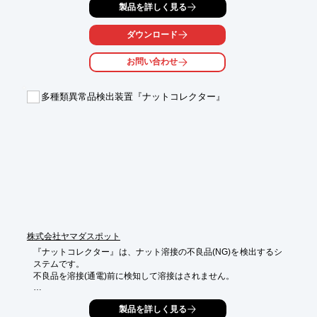
・異常発生後に確認する受け身の運用になり、未然防止が難しい

製品を詳しく見る
・人手不足により見逃しが増える

・夜間・悪天候・逆光、草木による見落としが起きやすい

ダウンロード
といった課題がありました。

お問い合わせ
3D画像解析による距離検知と動体解析を組み合わせ、

影・照明変動・植物の揺れ・小動物などの外乱を高精度に排除。

多種類異常品検出装置『ナットコレクター』
必要な対象を確実に捉え、赤外線・レーザー方式で多かった誤報
を低減します。

さらに、警報信号や映像出力との連携も容易で、既存システムを
活かしながら運用を最適化できます。

設定の自由度も高く、現場環境に合わせた細かなチューニングが
可能です。

既存カメラへ後付けできる柔軟な構成により、コストを抑えて
「起こる前に察知する」能動的な監視を構築できます。

少人数体制の現場でも高い安全性を維持でき、工場・倉庫・公共
施設・駐車場など幅広いシーンで効果を発揮します。
株式会社ヤマダスポット
『ナットコレクター』は、ナット溶接の不良品(NG)を検出するシ
ステムです。

不良品を溶接(通電)前に検知して溶接はされません。

上部電極にセンサーが付いたコレクトチップを取付けてナット・
製品を詳しく見る
ボルト溶接の
