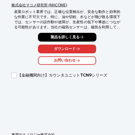
株式会社マコメ研究所 (MACOME)
産業ロボット業界では、正確な位置検出が、安全な動作と効率的
な作業に不可欠です。特に、油や切粉、水などが飛び散る環境下
では、センサーの誤作動や故障が、生産性の低下や事故につなが
る可能性があります。当社の磁気センサーは、磁気を利用してい
るため、汚れに強く、過酷な環境下でも安定した位置検出を実現
製品を詳しく見る
します。

【活用シーン】

ダウンロード
・ロボットアームの位置検出

・ワークの有無検出

お問い合わせ
・可動部の位置決め

【導入の効果】

【金融機関向け】カウンタユニットTCN9シリーズ
・高い耐久性により、メンテナンス頻度を削減

・N極・S極の個別出力により、制御が容易

・防水性能により、水や油の飛沫から保護
東朋テクノロジー株式会社