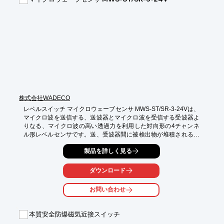
■多くの条件にも適合

■高精度検出

■完全埋込み

※詳しくはPDF資料をご覧いただくか、お気軽にお問い合わせ下
さい。
株式会社WADECO
レベルスイッチ マイクロウェーブセンサ MWS-ST/SR-3-24Vは、
マイクロ波を送信する、送波器とマイクロ波を受信する受波器よ
りなる、マイクロ波の高い透過力を利用した対向形の4チャンネ
ル形レベルセンサです。送、受波器間に被検出物が堆積されると
検出信号を出します。詳しくはお問い合わせ、もしくはカタログ
製品を詳しく見る
をダウンロードしてください。
ダウンロード
お問い合わせ
本質安全防爆磁気近接スイッチ