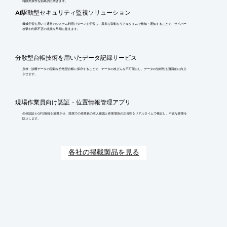
権限外操作を効果的に防ぎます。
AI駆動型セキュリティ監視ソリューション
機械学習を用いて通常のシステム利用パターンを学習し、異常な挙動をリアルタイムで検知・通知することで、サイバー
攻撃や内部不正の兆候を早期に捉えます。
分散型台帳技術を用いたデータ記録サービス
点検・診断データの記録を分散型台帳に保存することで、データの改ざんを不可能にし、データの信頼性を飛躍的に向上
させます。
現場作業員向け認証・位置情報管理アプリ
生体認証とGPS情報を連携させ、現場での作業員の本人確認と作業場所の正当性をリアルタイムで検証し、不正な作業を
防止します。
各社の掲載製品を見る