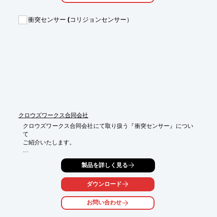
ウロードしてください。
衝突センサー (コリジョンセンサー）
クロウズワークス合同会社
クロウズワークス合同会社にて取り扱う『衝突センサー』につい
て

ご紹介いたします。

圧縮不要の金属間シールで優れた再現性。

製品を詳しく見る
斜めにかかる力と圧縮力を感知し、X軸·Y軸·Z軸で保護。

作業の準備が完了しているか監視します。

ダウンロード
ご用命の際は、当社へお気軽にご相談ください。

お問い合わせ
【特長】

■動的可変トリップポイント
