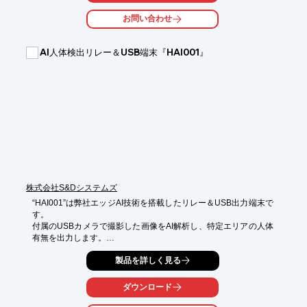
トするほか、

お問い合わせ
本体と同時購入で配線設置を行った上で納入でき、即安全運用が
可能です。

AI人体検出リレー＆USB端末『HAI001』
【特長】

■NEXTAGEに人が接近した時に一旦停止を行う安全センサ

■指定したエリア内から人が離れた後、再稼働確認を行いリスタ
ート

■パソコンにて簡単領域設定可能

■検出範囲は最大距離4.2m 検出角度270° ※センサ1個あたり

■オールインワンで同時移動が可能

※詳しくはPDF資料をご覧いただくか、お気軽にお問い合わせ下
さい。
株式会社S&Dシステムズ
“HAI001”は弊社エッジAI技術を搭載したリレー＆USB出力端末で
す。

付属のUSBカメラで撮影した画像をAI解析し、特定エリアの人体
有無を出力します。

検知エリアは1～4つまで選択設定が可能で、各エリアの形状も指
製品を詳しく見る
定できます。

また出力はリレー（各エリア/1a/1b(同一コモン)）、USBシリア
ル通信による人体有無データ出力を選択可能です。

ダウンロード
FA分野での人体検出や、既存機器、既存工場管理システム内への