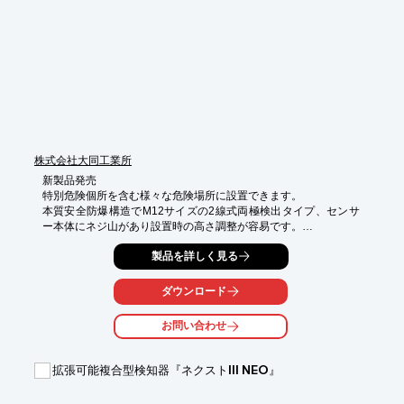
株式会社大同工業所
新製品発売

特別危険個所を含む様々な危険場所に設置できます。

本質安全防爆構造でM12サイズの2線式両極検出タイプ、センサ
ー本体にネジ山があり設置時の高さ調整が容易です。

非接触検出タイプで摩耗による劣化、異物の噛み込みがありませ
製品を詳しく見る
ん。

発磁体の磁力に応じて、検出距離の設定が可能です

IP67対応（防水、防塵性能）です。

ダウンロード
長距離検出が可能（最大動作距離76.0ｍｍ　MG104SA発磁体を
使用の場合）
お問い合わせ
拡張可能複合型検知器『ネクストIII NEO』