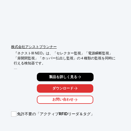
株式会社アシストプランナー
『ネクストIII NEO』は、「セレクター監視」「電源瞬断監視」

「扉開閉監視」「ホッパー払出し監視」の４種類の監視を同時に

行える検知器です。

異常が発生した場合、外部機器へ警報を出力。本体に接続された

製品を詳しく見る
外部表示機を台中に設置する事で、センサー動作やエラー内容確
認を

容易に行う事ができます。

ダウンロード
【特長】

お問い合わせ
■外部表示機により、本体を見なくてもエラー確認が可能

■拡張機能(オプション入力)により新たなゴト手口に対応が可能

免許不要の「アクティブRFIDリーダ＆タグ」
※詳しくはPDFをダウンロードして頂くか、お問い合わせくださ
い。