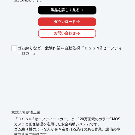
また、赤外線投光器も搭載しており、照度がない場所も対象物を
製品を詳しく見る
確認することが可能です。

【特徴】

ダウンロード
・最大４Kの解像度センサー

・マイクスピーカー搭載

お問い合わせ
・高性能エッジAI搭載

※詳しくはPDFをダウンロードしていただくか、お気軽にお問い
ゴム練りなど、危険作業を自動監視『ＣＳＳＮ2セーフティ
合わせください。
ーロガー』
株式会社信濃工業
『ＣＳＳＮ2セーフティーロガー』は、120万画素のカラーCMOS
カメラと画像処理を応用した安全補助システムです。

ゴム練り機のような人が巻き込まれる恐れのある作業、設備の事
故防止用に好適です。
