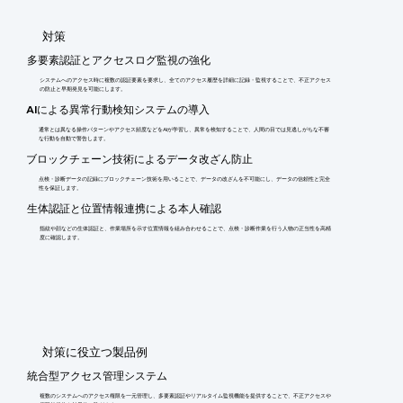
​対策
多要素認証とアクセスログ監視の強化
システムへのアクセス時に複数の認証要素を要求し、全てのアクセス履歴を詳細に記録・監視することで、不正アクセス
の防止と早期発見を可能にします。
AIによる異常行動検知システムの導入
通常とは異なる操作パターンやアクセス頻度などをAIが学習し、異常を検知することで、人間の目では見逃しがちな不審
な行動を自動で警告します。
ブロックチェーン技術によるデータ改ざん防止
点検・診断データの記録にブロックチェーン技術を用いることで、データの改ざんを不可能にし、データの信頼性と完全
性を保証します。
生体認証と位置情報連携による本人確認
指紋や顔などの生体認証と、作業場所を示す位置情報を組み合わせることで、点検・診断作業を行う人物の正当性を高精
度に確認します。
​対策に役立つ製品例
統合型アクセス管理システム
複数のシステムへのアクセス権限を一元管理し、多要素認証やリアルタイム監視機能を提供することで、不正アクセスや