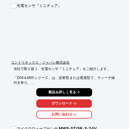
■優れた再現性

光電センサ『ミニチュア』
■斜めにかかる力と圧縮力を感知

■作業の準備が完了しているか監視

※詳しくはPDFをダウンロードしていただくか、お気軽にお問い
合わせください。
コントリネックス・ジャパン株式会社
当社で取り扱う、光電センサ『ミニチュア』をご紹介します。

「D04＆M05シリーズ」は、反射型または透過型で、ティーチ線
付き有り。

外付けアンプ不要なため狭い空間での設置が可能です、

製品を詳しく見る
「0507＆C12シリーズ」は、包装、物流、 輸送機器、アセンブ
リ、

ダウンロード
自動化などに適した製品となっております。

ご要望の際はお気軽にお問い合わせください。

お問い合わせ
【D04＆M05シリーズ 利点】

■シンプル＆経済的

マイクロウェーブセンサ MWS-ST/SR-3-24V