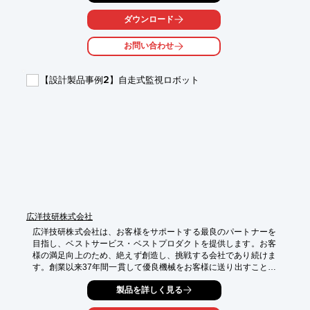
不良品を検知する「コレクトスイッチ仕様」と、スポット溶接機
の「軸」シリンダーの

ダウンロード
ストロークをワンタッチで設定して色々な多種類のスポット溶接
の不良品を検知出来る

お問い合わせ
「ナットワンタッチ仕様」の2種類のタイプから選ぶ事が出来ま
す。

【設計製品事例2】自走式監視ロボット
【特長(ナットワンタッチ仕様)】

■多種類検出

■検出できる部品の種類はナットの他に板物部品・パッチ・パイ
プなど色々

■高さをワンタッチで簡単に設定して検出が可能

■設定と異なる高さ違いの不良品を溶接前に検知

■ナット溶接には専用のワンタッチチップを使用

※詳しくはPDFをダウンロードして頂くか、お問い合わせくださ
い。
広洋技研株式会社
広洋技研株式会社は、お客様をサポートする最良のパートナーを
目指し、ベストサービス・ベストプロダクトを提供します。お客
様の満足向上のため、絶えず創造し、挑戦する会社であり続けま
す。創業以来37年間一貫して優良機械をお客様に送り出すことに
専念し続けています。

製品を詳しく見る
◇◆設計から組立、アフターまで、一貫してお任せいただけます