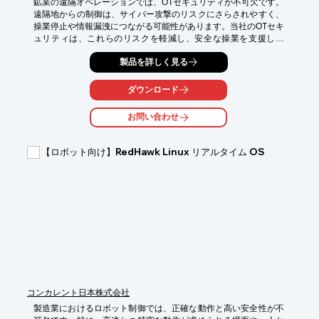
鉱業の遠隔オペレーションでは、OTセキュリティが不可欠です。
遠隔地からの制御は、サイバー攻撃のリスクにさらされやすく、
操業停止や情報漏洩につながる可能性があります。当社のOTセキ
ュリティは、これらのリスクを軽減し、安全な操業を支援しま
す。

製品を詳しく見る
【活用シーン】

・遠隔操作される鉱山プラント

ダウンロード
・無人化された掘削現場

・遠隔監視システム

お問い合わせ
【導入の効果】

・サイバー攻撃による操業停止リスクの低減

【ロボット向け】RedHawk Linux リアルタイム OS
・情報漏洩防止

・遠隔地からの安全なオペレーションの実現
コンカレント日本株式会社
製造業におけるロボット制御では、正確な動作と高い安全性が不