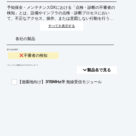
予知保全・メンテナンスDXにおける「点検・診断の不審者の
検知」とは、設備やインフラの点検・診断プロセスにおい
て、不正なアクセス、操作、または意図しない行動を行う人
物を早期に発見・特定する取り組みです。これにより、設備
すべてを表示する
の誤った診断や意図しない故障、情報漏洩などのリスクを低
減し、安全かつ効率的なメンテナンス運用を実現します。
各社の製品
絞り込み条件：
不審者の検知
​▼チェックした製品のカタログをダウンロード
製品名で見る
【遊園地向け】315MHz帯 無線受信モジュール