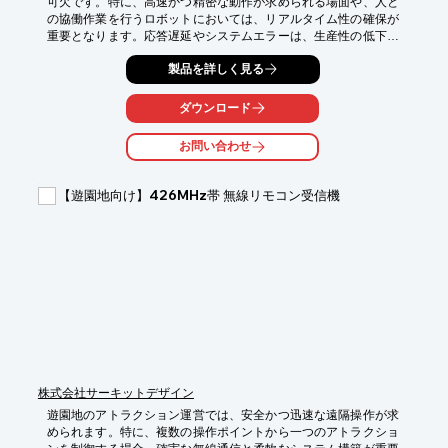
可欠です。特に、高速かつ精密な動作が求められる場面や、人と
の協働作業を行うロボットにおいては、リアルタイム性の確保が
重要となります。応答遅延やシステムエラーは、生産性の低下や
事故につながる可能性があります。RedHawk Linuxは、5マイク
製品を詳しく見る
ロ秒未満のイベント応答を保証し、ロボットの安全な動作と高精
度な制御を可能にします。

ダウンロード
【活用シーン】

・産業用ロボットの精密制御

お問い合わせ
・協働ロボットの安全な動作

・自律走行ロボットのリアルタイム制御

・ロボットアームの高速動作

【遊園地向け】426MHz帯 無線リモコン受信機
・製造ラインにおけるロボットの統合

【導入の効果】

・ロボットの動作精度向上

・安全性の向上

・生産性の向上

・システムの安定性向上

・リアルタイム性の確保
株式会社サーキットデザイン
遊園地のアトラクション運営では、安全かつ迅速な遠隔操作が求
められます。特に、複数の操作ポイントから一つのアトラクショ