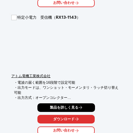
追加組込が簡単に行えます。

お問い合わせ
※詳しくは製品HPをご覧くいただくか、お気軽にお問い合わせ
ください。
特定小電力 受信機（RX13-1143）
アトム電機工業株式会社
・電波の届く範囲を16段階で設定可能

・出力モードは、ワンショット・モーメンタリ・ラッチ切り替え
可能

・出力方式：オープンコレクター

・電源：DC12～24V（ACアダプタ繋げればAC電源可）

製品を詳しく見る
【特長】

ダウンロード
○送信機は用途・目的に応じて複数の組み合わせが可能です

※詳細に関しましては下記までお問い合わせまたはカタログをダ
お問い合わせ