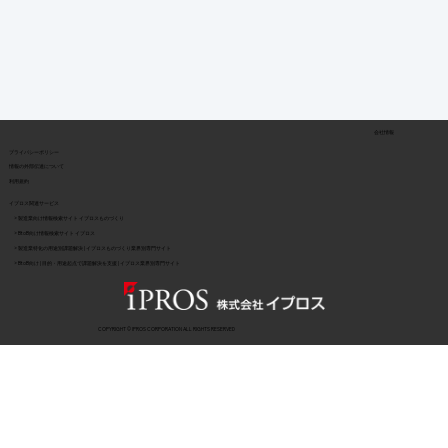
会社情報
​プライバシーポリシー
​情報の外部伝達について
利用規約
イプロス関連サービス
> 製造業向け情報検索サイト イプロスものづくり
> BtoB向け情報検索サイト イプロス
> 製造業特化の用途別課題解決 | イプロスものづくり業界別専門サイト
> BtoB向け | 目的・用途起点で課題解決を支援 | イプロス業界別専門サイト
COPYRIGHT © IPROS CORPORATION ALL RIGHTS RESERVED