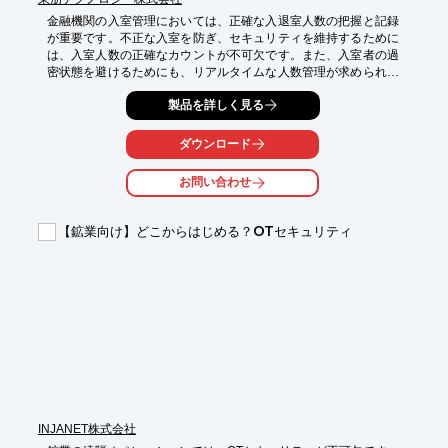
金融機関の入室管理においては、正確な入退室人数の把握と記録
が重要です。不正な入室を防ぎ、セキュリティを維持するために
は、入室人数の正確なカウントが不可欠です。また、入室者の過
密状態を避けるためにも、リアルタイムな人数管理が求められま
す。カウンタユニットTCN9シリーズは、入室管理システムと連
製品を詳しく見る
携し、入退室者の人数を正確にカウントすることで、これらの課
題を解決します。

ダウンロード
【活用シーン】

・銀行の支店、ATMコーナー

お問い合わせ
・オフィスビル、データセンター

・重要書類保管庫

・入退室管理システムとの連携

【鉱業向け】どこからはじめる？OTセキュリティ
【導入の効果】

・入退室人数の正確な把握

・セキュリティの向上

・過密状態の回避

・メンテナンス時期の予知

・H8BM-Rの代替
INJANET株式会社