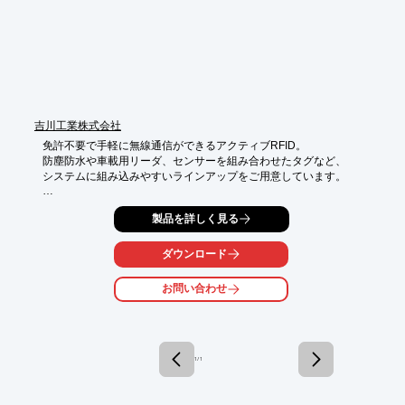
吉川工業株式会社
免許不要で手軽に無線通信ができるアクティブRFID。

防塵防水や車載用リーダ、センサーを組み合わせたタグなど、

システムに組み込みやすいラインアップをご用意しています。

【特長】

製品を詳しく見る
■都度の操作必要なし。エリア内に入れば、非接触で自動検知

■10～20mの無線通信。離れた場所からも所在検知がリアルタイ
ムで可能

ダウンロード
■センサー内蔵のタグを使えば、振動や磁気などを同時に検知

■用途に応じた機能のカスタマイズもOK

お問い合わせ
※詳しくはカタログをダウンロード、もしくはお問合せくださ
い。
1 / 1