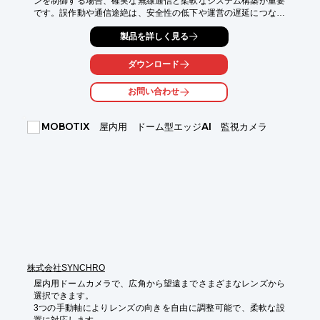
ンを制御する場合、確実な無線通信と柔軟なシステム構築が重要
です。誤作動や通信途絶は、安全性の低下や運営の遅延につなが
る可能性があります。当社の426MHz帯 無線リモコン受信機は、
製品を詳しく見る
最大32台の送信機ID登録に対応し、多対多の柔軟なマルチポイン
ト制御を実現します。

ダウンロード
【活用シーン】

・アトラクションの起動・停止

お問い合わせ
・照明や効果音の遠隔操作

・緊急時の安全対策

MOBOTIX 屋内用 ドーム型エッジAI 監視カメラ
【導入の効果】

・複数の操作ポイントからの確実な制御

・迅速なアトラクションの起動・停止

・安全性の向上
株式会社SYNCHRO
屋内用ドームカメラで、広角から望遠までさまざまなレンズから
選択できます。

3つの手動軸によりレンズの向きを自由に調整可能で、柔軟な設
置に対応します。
