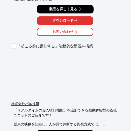
HALCON13を搭載することにより、今まで不可能だった人肌の
製品を詳しく見る
みの検知を可能としました。

画面上に危険領域／警報領域を設定し、事前に登録しておいた色
が領域内で検出されると ＮＧと判定します。

ダウンロード
また、色の登録はモニタで確認しながら行ないますので専門知識
は不要です。

お問い合わせ
【特長】

■人肌を感知可能

「起こる前に察知する」能動的な監視を構築
■こだわりの簡単操作

■一目でわかる監視領域

■HALCON13搭載

※詳しくはPDFのダウンロード、またはお問い合わせください。
株式会社パル技研
「リアルタイムの侵入検知機能」を追加できる画像解析型の監視
ユニットのご紹介です！

従来の映像を記録し、人が見て判断する監視方式では、
