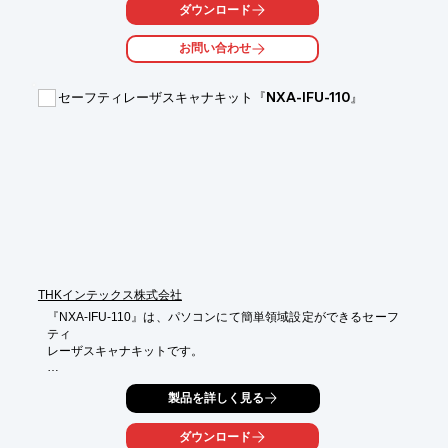
◆◇

ダウンロード
【営業品目】

お問い合わせ
○IT関連周辺機器製作

精度を要する機器の製作組立及び部品の製作

セーフティレーザスキャナキット『NXA-IFU-110』
○省力機械製作

バット融着機　溶接ロボット　自動面取機　自動監視ロボット　
等

○物流機器製作

駆動ローラーコンベヤ　ベルトコンベヤ　トラサーバー　垂直リ
フター

ターンテーブル　ケーブル台車　各種バッテリー台車　等

○土木建設一般機械製作

ボーリングマシン　岩石カッター　コアドリルマシン　電動ウイ
ンチ

THKインテックス株式会社
走行監視カメラ　トンネル内溝切り機　油圧、空圧応用機器　等

『NXA-IFU-110』は、パソコンにて簡単領域設定ができるセーフ
○その他（部品製作等）

ティ

焼付塗装　キー加工　各種機械加工　製缶加工　板金加工　等

レーザスキャナキットです。

◎詳しくはお問い合わせ、またはカタログをご覧ください。
台座取付部は高さ調整が可能。人にロボットが触れる前に停止さ
製品を詳しく見る
せる事により

最大限の安全を確保します。

ダウンロード
指定したエリア内から人が離れた後、再稼働確認を行いリスター