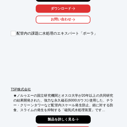
工場を稼働させながらの検査実施が可能です。

※長期休暇中に検査をする必要がありません。

ダウンロード
調査結果(配管内の状況)は画像、動画のデータでお渡しすること
お問い合わせ
ができるので、劣化箇所を視覚で確認できます。

また、弊社では配管の洗浄も承っているので、

配管内の課題に水処理のエキスパート「ポーラ」
調査の結果、汚れやつまりが発見した場合、

洗浄作業も合わせてお任せいただけます。

※詳しくはPDFをダウンロードしていただくか、お気軽にお問合
せください
TSP株式会社
★ノルゥエーの国立研究機関とオスロ大学が20年以上の共同研究
の結果開発された、強力な永久磁石(6000ガウス) 使用した、チラ
ー・クリーンタワーなど配管内スケール発生防止、錆に対する防
食、スライムの発生を抑制する「磁気式水処理装置」です

★強力な磁場に水をある一定に流すと、ファラデーの電磁誘導の
製品を詳しく見る
法則に従い、微弱な電流が誘導され、管内のスケール・赤錆・ス
ライムの新たな発生を防止します
