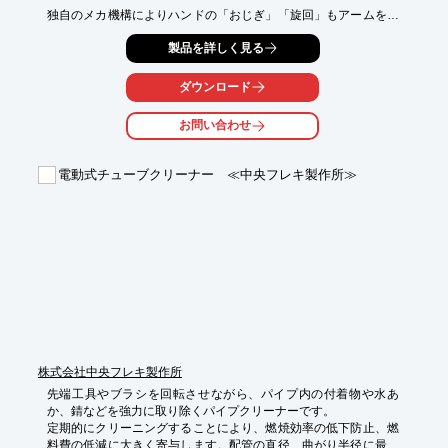
独自のメカ機構によりハンドの「おじぎ」「旋回」もアームを伸
縮しながら

製品を詳しく見る
制御でき、モーターがハンド先端部にないので、水中や放射線下
でも使用可能。

ダウンロード
また、アーム伸縮はネジ送りの為、位置決め精度が良好で、肘関
節がないので、

お問い合わせ
狭い場所や細い穴へ通しやすい構造となっています。

特殊仕様の装置を設計～製作までカスタマイズします。

電動式チューブクリーナー ≪中央フレキ製作所≫
【特長】

■モーターは固定部に3個のみ(アーム伸縮、ハンド「おじぎ」
「旋回」)

■モーターがハンド先端部にないので、水中や放射線下でも使用
可能

■アーム伸縮はネジ送りの為、位置決め精度が良好

■肘関節がないので、狭い場所や細い穴へ通しやすい構造

■アームに旋回機構や走行機構などをカスタマイズ可能

※詳しくはPDF資料をご覧いただくか、お気軽にお問い合わせ下
さい。
株式会社中央フレキ製作所
先端工具やブラシを回転させながら、パイプ内の付着物や水あ
か、錆などを強力に取り除くパイプクリーナーです。

定期的にクリーニングすることにより、燃焼効率の低下防止、燃
料費の低減に大きく寄与します。配管の直径、曲がり半径に最適