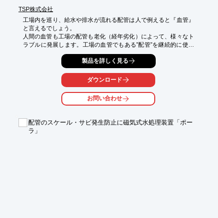
TSP株式会社
工場内を巡り、給水や排水が流れる配管は人で例えると『血管』
と言えるでしょう。

人間の血管も工場の配管も老化（経年劣化）によって、様々なト
ラブルに発展します。工場の血管でもある”配管”を継続的に使用
していくためにも定期的に健康診断を行い、トラブルを未然に防
製品を詳しく見る
ぐ事が重要です。

◆トラブルにつながる要因はありませんか？

・設置後１５年以上経過した配管である。

ダウンロード
・配管の流れが悪い。

・配管から異臭や異音がする。

お問い合わせ
・過去に漏水した系統がある。

◆上記のような現象があれば、まず配管の現状調査が必要です。
配管のスケール・サビ発生防止に磁気式水処理装置「ポー
ラ」