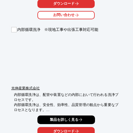
★構造が簡単なため、取付が簡単、メンテナンスも容易で、ほぼ
ダウンロード
永久的に使用できます

★水処理薬品が不要になります

お問い合わせ
★処理水は安全で無公害排水
内部循環洗浄 ※現地工事や出張工事対応可能
光伸産業株式会社
内部循環洗浄は、配管や装置などの内部において行われる洗浄プ
ロセスです。

内部循環洗浄は、安全性、効率性、品質管理の観点から重要なプ
ロセスとなります。

適切な洗浄方法と頻度を選択し、適切な安全対策を講じながら実
製品を詳しく見る
施することが重要です。

【サービスの目的】

ダウンロード