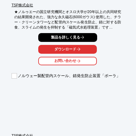
TSP株式会社
★ノルゥエーの国立研究機関とオスロ大学が20年以上の共同研究
の結果開発された、強力な永久磁石(6000ガウス) 使用した、チラ
ー・クリーンタワーなど配管内スケール発生防止、錆に対する防
食、スライムの発生を抑制する「磁気式水処理装置」です

★強力な磁場に水をある一定に流すと、ファラデーの電磁誘導の
製品を詳しく見る
法則に従い、微弱な電流が誘導され、管内のスケール・赤錆・ス
ライムの新たな発生を防止します

★構造が簡単なため、取付が簡単、メンテナンスも容易で、ほぼ
ダウンロード
永久的に使用できます

★水処理薬品が不要になります

お問い合わせ
★処理水は安全で無公害排水
ノルウェー製配管内スケール、錆発生防止装置「ポーラ」
TSP株式会社