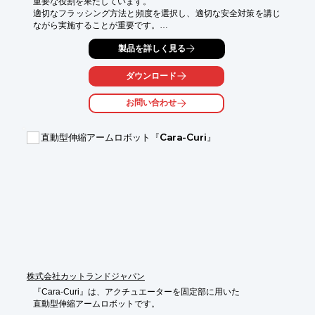
重要な役割を果たしています。

適切なフラッシング方法と頻度を選択し、適切な安全対策を講じ
ながら実施することが重要です。

【サービスの目的】

製品を詳しく見る
■清掃・洗浄

フラッシングによって、パイプや配管内部に付着した汚れ、

ダウンロード
堆積物、残留物を取り除くことができます。

特に新規に設置されたシステムや長期間使用されていなかった

お問い合わせ
システムにおいて重要な清掃手段となります。

■運転安定化

直動型伸縮アームロボット『Cara-Curi』
フラッシングによって、パイプや配管内部の空気や不純物を排除
し、

システム内の流体の均一な流れを確保します。

これによって、システムの運転安定性を向上させることができま
す。

また、フラッシングによってシステム内の異物や固体粒子の除去
も行われ、

機器やバルブの正常な動作を保つことができます。

■メンテナンス・点検支援

フラッシングは、システムのメンテナンスや点検作業の前後に行
われることがあります。

株式会社カットランドジャパン
フラッシングによってシステム内部の状態や流れを確認すること
『Cara-Curi』は、アクチュエーターを固定部に用いた

ができ、

直動型伸縮アームロボットです。

問題の早期発見や修復作業の助けとなります。