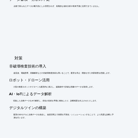
点検で得られたデータが断片的にしか管理されず、長期的な傾向分析や将来予測に活用できていません。
​対策
非破壊検査技術の導入
超音波、電磁誘導、画像解析などの非破壊検査技術を用いることで、配管を停止・開放せずに内部状態を把握します。
ロボット・ドローン活用
小型の検査ロボットやドローンを配管内に挿入し、遠隔操作で詳細な画像やデータを取得します。
AI・IoTによるデータ解析
収集した点検データをAIで解析し、劣化の兆候を早期に検知したり、診断精度を向上させたりします。
デジタルツインの構築
配管の3Dモデルに点検データを統合し、仮想空間上で状態を可視化・シミュレーションすることで、より高度な診断と予
測を行います。