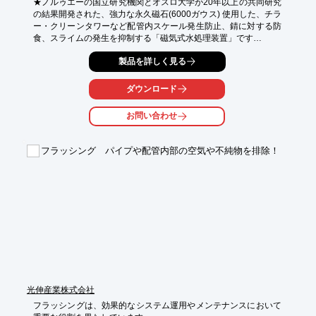
★ノルゥエーの国立研究機関とオスロ大学が20年以上の共同研究
の結果開発された、強力な永久磁石(6000ガウス) 使用した、チラ
ー・クリーンタワーなど配管内スケール発生防止、錆に対する防
食、スライムの発生を抑制する「磁気式水処理装置」です

★強力な磁場に水をある一定に流すと、ファラデーの電磁誘導の
製品を詳しく見る
法則に従い、微弱な電流が誘導され、管内のスケール・赤錆・ス
ライムの新たな発生を防止します

★構造が簡単なため、取付が簡単、メンテナンスも容易で、ほぼ
ダウンロード
永久的に使用できます

★水処理薬品が不要になります

お問い合わせ
★処理水は安全で無公害排水
フラッシング パイプや配管内部の空気や不純物を排除！
光伸産業株式会社
フラッシングは、効果的なシステム運用やメンテナンスにおいて