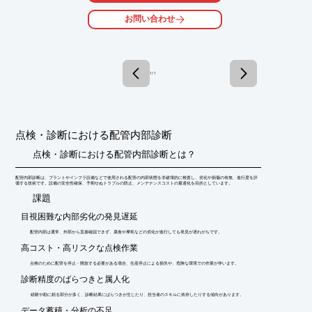
■現存では最小型・軽量クラスですので、１バッテリーで8分間飛
お問い合わせ
行が可能

　→重量：バッテリー含めて200g以下、サイズ：200mm□以下

■LED照明＋超高感度カメラ

→暗闇の深い空間であっても、鮮明に撮影することのできる特殊
1 / 1
なカメラ

また当社では、本製品を使った設備点検・空間計測サービスも行
っております。

点検・診断における配管内部診断
【点検する施設・設備】

■煙突内部

点検・診断における配管内部診断とは？
■配管（ダクト）内部

■ボイラー内部

配管内部診断は、プラントやインフラ設備などで使用される配管の内部状態を非破壊的に検査し、劣化や損傷の有無、進行度を評
■天井裏・地下ピット

価する技術です。設備の安全性確保、予期せぬトラブルの防止、メンテナンスコストの最適化を目的としています。
■橋梁・高速道路の箱桁内部

​課題
■天井梁・エレベーター・立体駐車場

目視困難な内部劣化の発見遅延
※詳しくは資料をご覧ください。お問い合わせもお気軽にどう
配管内部は通常、外部から直接確認できず、腐食や摩耗などの劣化が進行しても発見が遅れがちです。
ぞ。
高コスト・高リスクな点検作業
点検のために配管を停止・開放する必要がある場合、生産停止による損失や、危険な環境での作業が伴います。
診断精度のばらつきと属人化
経験や勘に頼る部分が多く、診断結果にばらつきが生じたり、担当者のスキルに依存したりする傾向があります。
データ蓄積・分析の不足