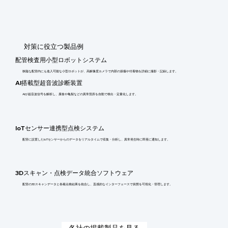
​対策に役立つ製品例
配管検査用小型ロボットシステム
狭隘な配管内にも進入可能な小型ロボットが、高解像度カメラで内部の損傷や付着物を詳細に撮影・記録します。
AI搭載型超音波診断装置
AIが超音波信号を解析し、腐食や亀裂などの異常箇所を自動で検出・定量化します。
IoTセンサー連携型点検システム
配管に設置したIoTセンサーからのデータをリアルタイムで収集・分析し、異常発生時に即座に通知します。
3Dスキャン・点検データ統合ソフトウェア
配管の3Dスキャンデータと各種点検結果を統合し、直感的なインターフェースで状態を可視化・管理します。