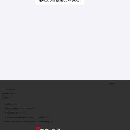
各社の掲載製品を見る
会社情報
​プライバシーポリシー
​情報の外部伝達について
利用規約
イプロス関連サービス
> 製造業向け情報検索サイト イプロスものづくり
> BtoB向け情報検索サイト イプロス
> 製造業特化の用途別課題解決 | イプロスものづくり業界別専門サイト
> BtoB向け | 目的・用途起点で課題解決を支援 | イプロス業界別専門サイト