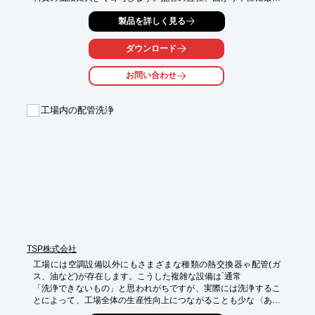
のフレキシブルシャフト、先端工具を選定することにより、絶大
製品を詳しく見る
な効果が得られます。

配管清掃の際には、フレキシブルシャフト専門メーカーが製造す
ダウンロード
る電動式チューブクリーナーをぜひお役立てください。
お問い合わせ
工場内の配管洗浄
TSP株式会社
工場には空調設備以外にもさまざまな種類の熱交換器ゃ配管(ガ
ス、油など)が存在します。こうした複雑な設備は`通常

「洗浄できないもの」と思われがちですが、実際には洗浄するこ
とによって、工場全体の生産性向上につながることも少な〈あり
ません。高度な洗浄技術が必要なこうした洗浄も安心してお任せ