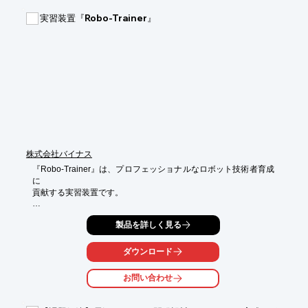
工夫をしています。

◆R1-1/R1-2（校正・修理）コースでは、トルクレンチ/トルクド
実習装置『Robo-Trainer』
ライバの修理・校正方法が学べます。テスタを所有している企業
様や、これから導入して「社内校正・修理」をする場合に適して
います。

◆R1-3コースは大きなトルク目盛で簡単・確実なトルク設定が行
えるプリセット形トルクレンチ『QL5/CL5シリーズ』の修理・校
正方法が学べます。

◆R3コースはトルクレンチテスタ/トルクドライバテスタの【自
社校正】や簡単な調整が行えるようにするコースです。
株式会社バイナス
『Robo-Trainer』は、プロフェッショナルなロボット技術者育成
に

貢献する実習装置です。

「産業ロボットを使ったシステムを新たなビジネスとして手掛け
製品を詳しく見る
たい。」

「社員に産業ロボットの技術を学ばせたいがよい教材がない、実
機が

ダウンロード
社内にない。」などといったお悩みをお持ちの企業様に最適で
す。

お問い合わせ
【特長】

■各社ロボットメーカをラインアップ
