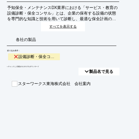
予知保全・メンテナンスDX業界における「サービス・教育の
設備診断・保全コンサル」とは、企業の保有する設備の状態
を専門的な知識と技術を用いて診断し、最適な保全計画の策
定や実行を支援するサービスです。これにより、設備の予期
すべてを表示する
せぬ故障を防ぎ、稼働率の向上、コスト削減、安全性の確保
を目指します。また、社内担当者への教育・トレーニングを
各社の製品
通じて、保全能力の向上と自律的な運用体制の構築を支援し
ます。
絞り込み条件：
設備診断・保全コ...
​▼チェックした製品のカタログをダウンロード
製品名で見る
スターワークス東海株式会社 会社案内