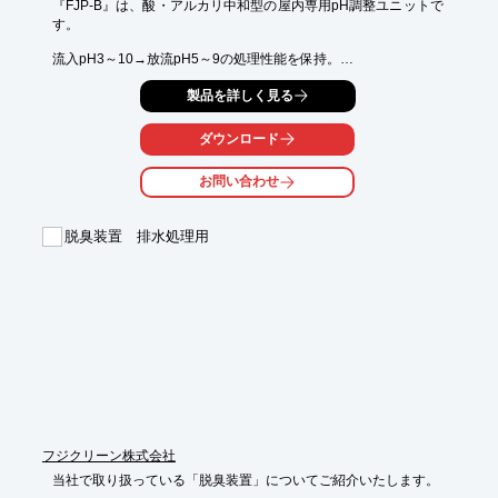
『FJP-B』は、酸・アルカリ中和型の屋内専用pH調整ユニットで
す。

流入pH3～10→放流pH5～9の処理性能を保持。

テナントビルにも対応可能で、圧倒的にコンパクトな設置面積を
製品を詳しく見る
実現します。

【特長】

ダウンロード
■万が一にも安心なガード板・防液堤

■故障や緊急対応などメンテ体制

お問い合わせ
■薬品注入は自動コントロール

■効率的な運転による低ランニングコスト

脱臭装置 排水処理用
※詳しくはPDFをダウンロードして頂くか、お問い合わせくださ
い。
フジクリーン株式会社
当社で取り扱っている「脱臭装置」についてご紹介いたします。
