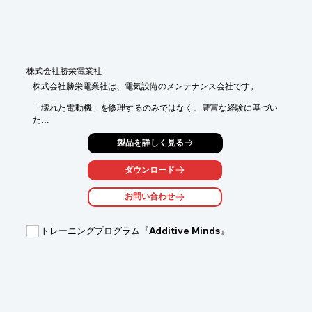
■サポート

※詳しくはPDF資料をご覧いただくか、お気軽にお問い合わせ下
さい。
株式会社勝栄電業社
株式会社勝栄電業社は、電気設備のメンテナンス会社です。

「壊れた電動機」を修理するのみではなく、豊富な経験に基づい
た

技術力や、高性能機器を用いた診断・調査などを基に「みなさま
製品を詳しく見る
の

電気設備の100％稼動をサポートする」事を目指しております。

ダウンロード
ご要望の際はお気軽に、お問い合わせください。

お問い合わせ
【強み】

■トータルサポート

■コイル巻替え

トレーニングプログラム『Additive Minds』
■事故原因調査による対策案のご提案

■設備診断による予防保全

■充実の設備・機器

■風力関連事業

※詳しくはPDFをダウンロードして頂くか、お問い合わせくださ
い。