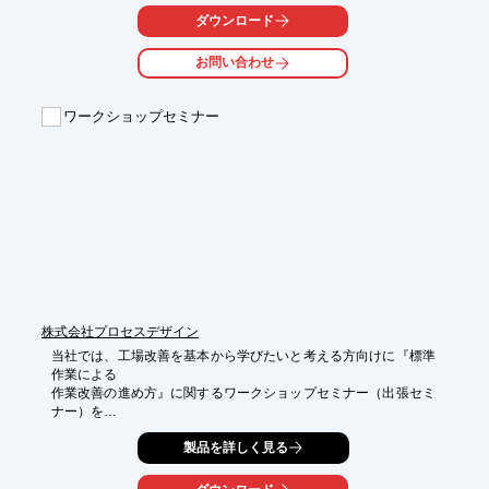
ダウンロード
【特長】

■設計から学ぶコスト意識

お問い合わせ
■成形現場から学ぶ不良現象

■実体験から学ぶ職人技

■実作業から学ぶ金型構造

ワークショップセミナー
※詳しくはPDFをダウンロードして頂くか、お問い合わせくださ
い。
株式会社プロセスデザイン
当社では、工場改善を基本から学びたいと考える方向けに『標準
作業による

作業改善の進め方』に関するワークショップセミナー（出張セミ
ナー）を

ご提供しております。

製品を詳しく見る
トヨタ生産方式の基本は、標準作業と言われ、標準作業は、

改善の原点でもあります。 
