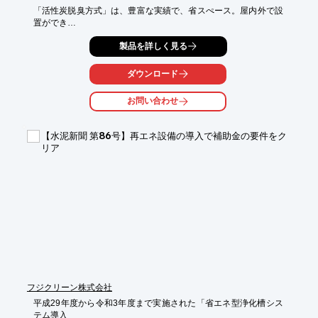
「活性炭脱臭方式」は、豊富な実績で、省スぺース。屋内外で設
置ができ

臭気種類に応じてカスタマイズ可能。

製品を詳しく見る
また、「土壌脱臭方式」は、上部で植栽利用可能で、レイアウト
フリー、

ダウンロード
安価なランニングコストなどといった特長が備わっております。

お問い合わせ
【特長】

＜活性炭脱臭方式＞

■豊富な実績

【水泥新聞 第86号】再エネ設備の導入で補助金の要件をク
■省スペース

リア
■屋内外で設置可能

■臭気種類に応じてカスタマイズ

＜土壌脱臭方式＞

■上部で植栽利用可能

■レイアウトフリー

■安価なランニングコスト

■使用機器が少ない(ファンのみ)

■脱臭材の交換不要

※詳しくはPDFをダウンロードしていただくか、お気軽にお問い
合わせください。
フジクリーン株式会社
平成29年度から令和3年度まで実施された「省エネ型浄化槽シス
テム導入
