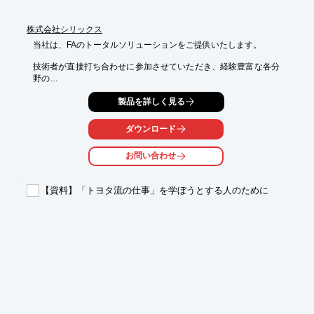
株式会社シリックス
当社は、FAのトータルソリューションをご提供いたします。

技術者が直接打ち合わせに参加させていただき、経験豊富な各分
野の

スペシャリストが適切なソリューションのご提案をさせていただ
製品を詳しく見る
きます。

社内統一基準による製作管理のもと整理、整頓、清掃を徹底した
ダウンロード
社内作業所にて

確実に組み立て、リスクKY（危険予知）の実地で安全管理を徹
お問い合わせ
底。

お客様立ち合いのもと、試運転を行い品質を確認していただき、
【資料】「トヨタ流の仕事」を学ぼうとする人のために
完納後は

清掃をして帰ります。

自社納品物件は、もちろん責任を持って行いますが、他社の納入
物件に関しても

対応させていただきますので、お気軽にお問い合わせください。

【FAのトータルソリューション】

■STEP.1：打ち合わせ

■STEP.2：設計

■STEP.3：社内組み立て
