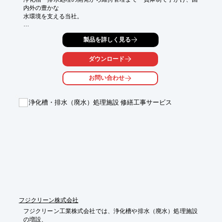
内外の豊かな

水環境を支える当社。

その活動はSDGsの目標達成に貢献するものと考え、2023年3月
製品を詳しく見る
に

サステナビリティページを公式WEBサイトに公開しました。

ダウンロード
今回は、同ページに掲載中のサステナビリティステートメントや
取り組みの

お問い合わせ
一部をご紹介いたします。

※記事の詳細内容は、PDF資料より閲覧いただけます。

浄化槽・排水（廃水）処理施設 修繕工事サービス
　詳しくは、お気軽にお問い合わせ下さい。
フジクリーン株式会社
フジクリーン工業株式会社では、浄化槽や排水（廃水）処理施設
の増設、
