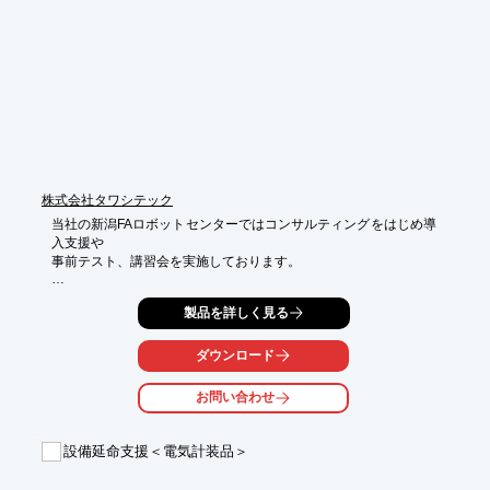
“やることリスト”の作成などを行います。

この他、当社ではセミナーを定期的に開催しており、お客様のご
要望に

応じたテーマで個別セミナーも可能です。お気軽にお問い合わせ
下さい。

【サービス内容】

■環境規制対応・化学物質管理

■CEマーキング適合支援

■セミナー事業

株式会社タワシテック
※詳しくはPDF資料をご覧いただくか、お気軽にお問い合わせ下
当社の新潟FAロボットセンターではコンサルティングをはじめ導
さい。
入支援や

事前テスト、講習会を実施しております。

「ロボット導入相談」ではロボット導入や運用方法に関する注意
製品を詳しく見る
点や、

コストの考え方をミーティング形式にて説明。

ダウンロード
他にも「シミュレーション作成」や「簡易実ワークテスト」など
様々な

お問い合わせ
サービスを行っておりますのでご用命の際はお気軽にお問い合わ
せください。

設備延命支援＜電気計装品＞
【サービス内容】

■コンサルティング
