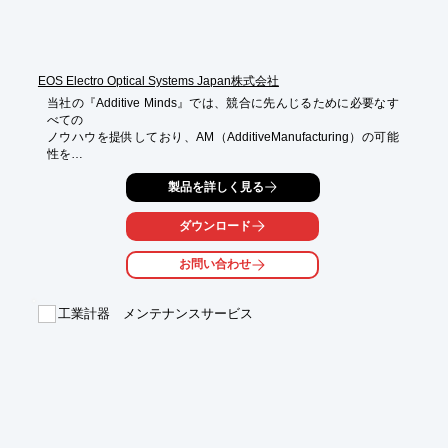
EOS Electro Optical Systems Japan株式会社
当社の『Additive Minds』では、競合に先んじるために必要なす
べての

ノウハウを提供しており、AM（AdditiveManufacturing）の可能
性を

フルに享受できるように支援いたします。

製品を詳しく見る
当社の使命は、AMに必要な専門知識を、いつでもどこでも、迅
速に

ダウンロード
ご提供することです。まずは一度お問い合わせください。

お問い合わせ
【プログラム】

■AMアプリケーションの特定

■AMアプリケーションの開発

工業計器 メンテナンスサービス
■生産性の向上

■認定取得と生産規模の拡大

■デジタル製造工場の確立

※詳しくはPDFをダウンロードしていただくか、お気軽にお問い
合わせください。