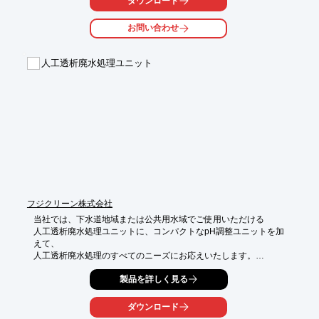
ダウンロード
座楽教育で標準作成訓練の後、実地で標準作業の作成と改善教育
を行います。

お問い合わせ
【プログラム】

1.標準作業とは

人工透析廃水処理ユニット
2.標準作業の目的

3.標準作業の前提条件

4.標準作業の3要素

5.標準作業を決める手順

6.標準作業による作業改善の進め方

7.作業訓練と教育の必要性

8.ビデオによる時間観測訓練

9.モデル実地ラインによる訓練（モデルラインを事前に選定して
いただきます）

※詳しくはPDFをダウンロードして頂くか、お気軽にお問合せく
ださい。
フジクリーン株式会社
当社では、下水道地域または公共用水域でご使用いただける

人工透析廃水処理ユニットに、コンパクトなpH調整ユニットを加
えて、

人工透析廃水処理のすべてのニーズにお応えいたします。

下水道へ放流できる「FJPシリーズ」や、公共用水域へ放流可能
製品を詳しく見る
な

「FJR-X型」、「FJM-X型」などを取り揃えております。

ダウンロード
ご要望の際はお気軽に、お問い合わせください。
