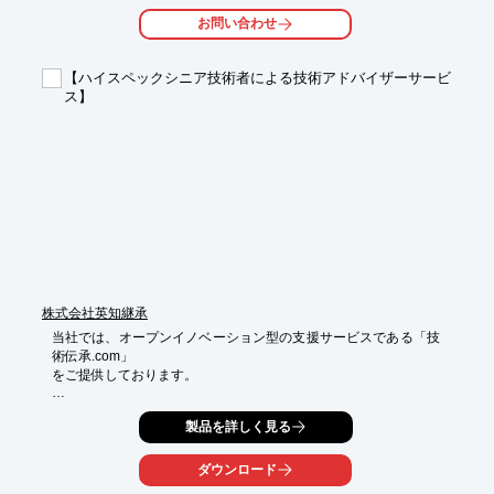
お問い合わせ
【ラインアップ】

■pH調整ユニット

　・FJP-B型 地上設置型(屋内専用)

【ハイスペックシニア技術者による技術アドバイザーサービ
　・FJPII-M型 地下埋設型

ス】
　・FJPII-S型 地上設置型

■除害ユニット　FJR型 中和緩衝槽+担体流動方式

■BOD処理ユニット　FJR-X型 中和緩衝調整槽+担体流動方式

■高度処理ユニット　FJM-X型 中和緩衝調整槽+膜分離活性汚泥方
式

※詳しくはPDFをダウンロードして頂くか、お問い合わせくださ
い。
株式会社英知継承
当社では、オープンイノベーション型の支援サービスである「技
術伝承.com」

をご提供しております。

当サービスの登録アドバイザーは、広範な技術分野をカバーでき
製品を詳しく見る
る、

各技術分野の第一線で活躍してきた技術のプロフェッショナル集
団です。

ダウンロード