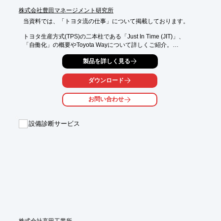
■STEP.4：現場施工

株式会社豊田マネージメント研究所
■STEP.5：試運転・納品

■STEP.6：保守・メンテナンス

当資料では、「トヨタ流の仕事」について掲載しております。

※詳しくは関連リンクをご覧いただくか、お気軽にお問い合わせ
トヨタ生産方式(TPS)の二本柱である「Just In Time (JIT)」、

下さい。
「自働化」の概要やToyota Wayについて詳しくご紹介。

また、企業の成果(業績)を上げるために必要な事について、

製品を詳しく見る
3つの質の概要などを掲載しております。

ダウンロード
是非ダウンロードいただき、ご一読ください。

【掲載内容】

お問い合わせ
■トヨタ生産方式(TPS)の二本柱

■Toyota Way

■企業の成果(業績)を上げるために必要な事

設備診断サービス
■TMS(Toyota Way Management System )とは

※詳しくはPDFをダウンロードしていただくか、お気軽にお問い
合わせください。
株式会社高田工業所