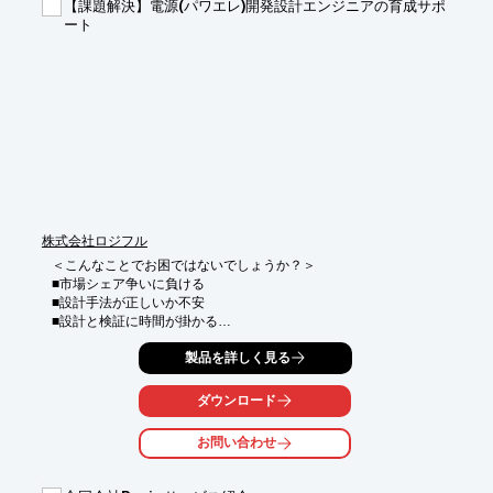
【課題解決】電源(パワエレ)開発設計エンジニアの育成サポ
■教育用テキスト、スキル習得を判定できる実技テストも用意

ート
■BYNASの技術者によるマンツーマン講習も可能

■補助金制度活用できます

※詳しくはPDFをダウンロードして頂くか、お気軽にお問い合わ
せ下さい。
株式会社ロジフル
＜こんなことでお困ではないでしょうか？＞

■市場シェア争いに負ける

■設計手法が正しいか不安

■設計と検証に時間が掛かる

■設計作業の効率が悪い

製品を詳しく見る
■学習手段が見つからない

■技術継承が進まない

ダウンロード
当社では、「ご要望」や「お悩み事」に応じた育成プログラム内
容と費用をご提案。

お問い合わせ
短期間で業績アップに貢献できる電源(パワエレ)システムエンジ
ニアを育成します。
