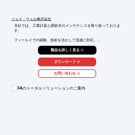
ジェイ・ウェル株式会社
当社では、工業計器と調節弁のメンテナンスを取り扱っておりま
す。

フィールドでの経験、技術を活かして迅速に対応。

精度管理された校正機器による計器校正サービスや、

製品を詳しく見る
温度・圧力・流量計など様々な計器の校正を行っております。

その他、各種プラントの計装工事を立案から設計、施工および

ダウンロード
メンテナンスやアプリケーションソフト開発業務にも対応いたし
ます。

お問い合わせ
【事業内容】

■工業計器と調節弁のメンテナンスサービス

FAのトータルソリューションのご案内
■計装工事と制御システムの開発

■システムエンジニアリング

※詳しくはPDFをダウンロードしていただくか、お気軽にお問い
合わせください。