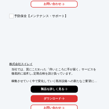
お客様のお困りごとをヒアリング、解決へのご提案、アドバイザ
お問い合わせ
ー選定、

課題解決のフォローアップまでサポートし、課題解決をお手伝い
します。

予防保全【メンテナンス・サポート】
【こんな企業様に】

■既存技術や既存商品の他分野利用はできないか

■品質不良が多く、歩留まりを向上させたい

■解決が難しい専門分野の固有技術に関するアドバイスをスポッ
トで受けたい

■新規事業の技術調査や実現可能性を知りたい

■新卒や中堅技術者の育成を強化したい　など

※詳しくはPDF資料をご覧いただくか、お気軽にお問い合わせ下
さい。
株式会社スイレイ
当社では、質にこだわった「痒いところに手が届く」サービスを

徹底的に追求し､定期点検を請け負っています。

稼働させていく中で変化していく既存設備への新たなご要望に応
える､

製品を詳しく見る
改良・更新のご提案が得意です。

また､設備全体の管理ロードマップを作成することで､計器や

ダウンロード
部品の摩耗､能力低下を極力低減いたします。

お問い合わせ
【改良・更新事例】
