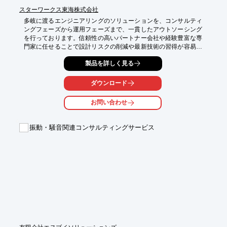
スターワークス東海株式会社
多岐に渡るエンジニアリングのソリューションを、コンサルティ
ングフェーズから運用フェーズまで、一貫したアウトソーシング
を行っております。信頼性の高いパートナー会社や経験豊富な専
門家に任せることで設計リスクの削減や最新技術の習得が容易に
なり、それにより設計時間とコストを削減し、ユーザーにはより
製品を詳しく見る
付加価値の高い製品開発に注力できる環境を構築しております。
詳しくはカタログをダウンロード、もしくはお問い合わせくださ
い。
ダウンロード
お問い合わせ
振動・騒音関連コンサルティングサービス