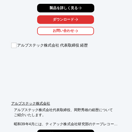
各種先端設備を備え、特徴をもった専門工場のネットワークで

製品を詳しく見る
高品質な物づくりを提供します。

ダウンロード
【工場一覧】

■関東ソリューションセンター

お問い合わせ
■関西ソリューションセンター

■真空機器工場

■精密板金工場

アルプステック株式会社 代表取締役 経歴
■科学機器工場

■加工センター

※詳しくはPDF資料をご覧いただくか、お気軽にお問い合わせ下
さい。
アルプステック株式会社
アルプステック株式会社代表取締役、岡野秀雄の経歴について

ご紹介いたします。

昭和39年4月には、ティアック株式会社研究部のテープレコーダ
用
