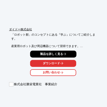
【事業内容（一部）】

■一般産業機械及びその付随装置の性能試験機の設計・製造・販
売および保守

■自動制御装置の設計・製造・販売および保守

■環境装置の設計・製造・販売および保守

■ソフトウェアの開発・販売

ダイドー株式会社
■技術者派遣

「ロボット館」のコンセプトにある『学ぶ』についてご紹介しま
※詳しくはPDF資料をご覧いただくか、お気軽にお問い合わせ下
す。

さい。
産業用ロボット及び周辺機器について習得できます。

ロボット導入・立上げ前の操作教育から、お客様の現地立上げサ
製品を詳しく見る
ポートまで

ロボット館は皆様のパートナーとして様々な教育プログラムを準
ダウンロード
備しております。

お問い合わせ
産業用ロボットの導入をご検討の方は、お気軽にお問い合わせく
ださい。

株式会社勝栄電業社 事業紹介
【ロボット導入までの工程】

■ヒアリング

■ご提案

■実証・実験

■導入

　↓
