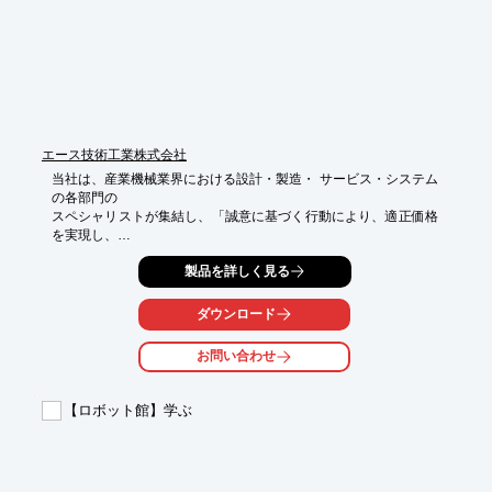
さい。
エース技術工業株式会社
当社は、産業機械業界における設計・製造・ サービス・システム
の各部門の

スペシャリストが集結し、「誠意に基づく行動により、適正価格
を実現し、

広く社会に貢献していく」ことを理念に掲げ、組織をスタートさ
製品を詳しく見る
せました。

特長は少数精鋭。高い専門性を持った各メンバーはいずれも、自
ダウンロード
信に

担保された「決断力」と誠実さに裏打ちされた「行動力」を備え
お問い合わせ
ています。

その力を存分に発揮することで、お客さまのニーズに、迅速に的
【ロボット館】学ぶ
確に

対応できるのが当社の強みです。 

社名に込めた思いに恥じぬよう、心を込めて、努力を惜しまず、

お客さまに役立つ技術の向上に取り組んでいきます。
