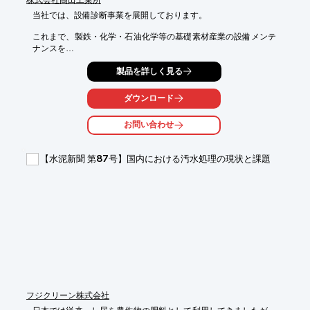
当社では、設備診断事業を展開しております。

これまで、製鉄・化学・石油化学等の基礎素材産業の設備メンテ
ナンスを

行う中で、様々な技術とデータを蓄積してまいりました。

製品を詳しく見る
特に、回転機械の振動診断技術や静止機器や配管に対する

腐食損傷解析技術には自信がございます。

ダウンロード
【技術】

お問い合わせ
■電流情報量診断システム

■低速回転機械の診断技術

■破壊・損傷材料の解析技術

【水泥新聞 第87号】国内における汚水処理の現状と課題
■エチレン製造装置　分解炉の保全技術

■大口径管の内面検査技術

※詳しくはPDFをダウンロードして頂くか、お気軽にお問い合わ
せ下さい。
フジクリーン株式会社