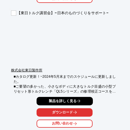
■放流基準順守のための改良

■「自社型」再生式イオン交換塔から「委託型」再生式イオン交
【東日トルク講習会】−日本のものづくりをサポート−
換塔への改良

■ライン増設にともなう排水処理装置の更新

※詳しくは関連リンクをご覧いただくか、お気軽にお問い合わせ
ください。
株式会社東日製作所
■カタログ更新！~2024年5月末までのスケジュールに更新しまし
た。

■ご要望の多かった、小さなボディに大きなトルク目盛の小型プ
リセット形トルクレンチ「QL5シリーズ」の修理校正コースを定
期開催決定。

製品を詳しく見る
◆業務ですぐに役に立つ「東日トルク講習会」は、延べ参加企業
様は3300 社、8300 名を超えました。（1999/11 ～ 2023/3 の延
べ）

ダウンロード
◆Tコースでは、トルク管理やトルク機器の基礎が学べます。こ
れからトルク管理を導入される場合や作業者/新入社員教育として
お問い合わせ
好適です。特に実技ではトルク管理を実体験により理解を深める