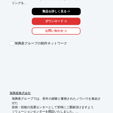
リングを

展開している会社です。

製品を詳しく見る
中でも粉粒体のハンドリング技術、特に空気輸送においては「ハ
イフロー

ダウンロード
ニューマ」(高圧高濃度空気輸送装置)、「スラストフロー」(高圧
高濃度

お問い合わせ
低速空気輸送装置)など特長ある製品を数多く展開し、その技術力
に高い

評価をいただいています。

旭興産グループの制作ネットワーク
また、多くの化学プラント建設で培った経験と技術をバックグラ
ウンドにして、

化学、医薬、電子セラミックス、環境、資源エネルギー、鉄鋼・
非鉄、製紙、

食品など、幅広い分野でその技術力を活かしています。

【主なエンジニアリング分野】

■各種プラントのトータルエンジニアリング

■粉粒体ハンドリングシステム

※詳しくはPDFをダウンロードしていただくか、お気軽にお問い
旭興産株式会社
合わせください。
旭興産グループでは、長年の経験と蓄積されたノウハウを集結さ
せた

技術・技能の流通センターとして皆様にご愛顧頂けますよう

ソリューションセンターを開設いたしました。
