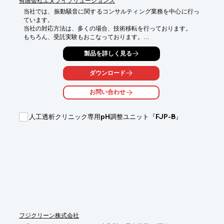
有限会社エヌブイソリューションズ
当社では、振動騒音に関するコンサルティング業務を中心に行っ
ています。

当社の対応方法は、多くの場合、技術移転を行っております。

もちろん、受託実験もおこなっております。

「実験方法やデータの精度について自信が持てない」、

製品を詳しく見る
「対策の手順・アプローチ方法がわからない」、

「計測する方法が見つからない」、

ダウンロード
「どのような基準で計測器やソフトウェアを選択するのかわから
ない」

お問い合わせ
などのお悩みがある場合、ぜひお気軽にお問い合わせください。

【実験に使用するアプリケーション等】

人工透析クリニック専用pH調整ユニット『FJP-B』
■実験モード解析

■実稼働アニメーション

■過渡解析

■回転次数比分析

■対策箇所特定　など

※詳しくは、お気軽にお問い合わせください。
フジクリーン株式会社