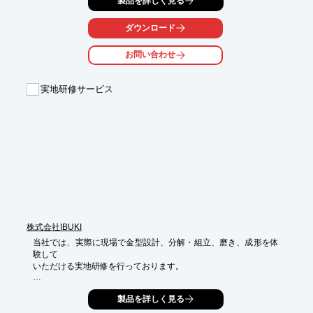
製品を詳しく見る
ぜひ、ダウンロードしてご覧ください。

ダウンロード
【掲載内容】

■水産加工品の種類と廃水の特性

お問い合わせ
■水産加工廃水を適切に処理するためには

■廃水処理施設を導入した水産加工工場が竣工

■マダイの三枚おろし製造工程

実地研修サービス
■水泥クロスワード

※詳しくはPDF資料をご覧いただくか、お気軽にお問い合わせ下
さい。
株式会社IBUKI
当社では、実際に現場で金型設計、分解・組立、磨き、成形を体
験して

いただける実地研修を行っております。

金型に関する座学や直接触れたり、見たりする事でより深い知識
製品を詳しく見る
が

学べると共にコストへの意識 が高まればと思っております。
