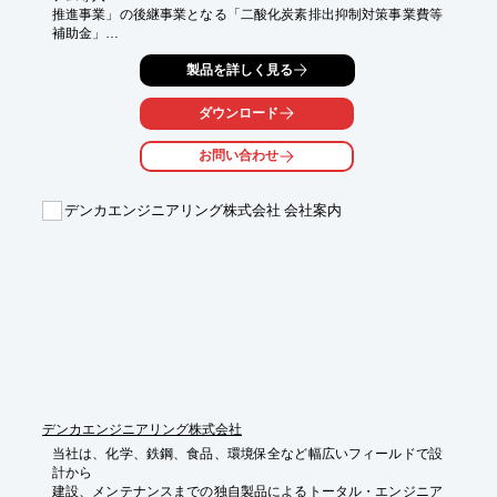
推進事業」の後継事業となる「二酸化炭素排出抑制対策事業費等
補助金」

が、令和4年度からスタートしました。

製品を詳しく見る
本補助金の対象を再確認するとともに、注目ポイントや変更点を

解説いたします。

ダウンロード
※記事の詳細内容は、PDF資料より閲覧いただけます。

お問い合わせ
　詳しくは、お気軽にお問い合わせ下さい。
デンカエンジニアリング株式会社 会社案内
デンカエンジニアリング株式会社
当社は、化学、鉄鋼、食品、環境保全など幅広いフィールドで設
計から

建設、メンテナンスまでの独自製品によるトータル・エンジニア