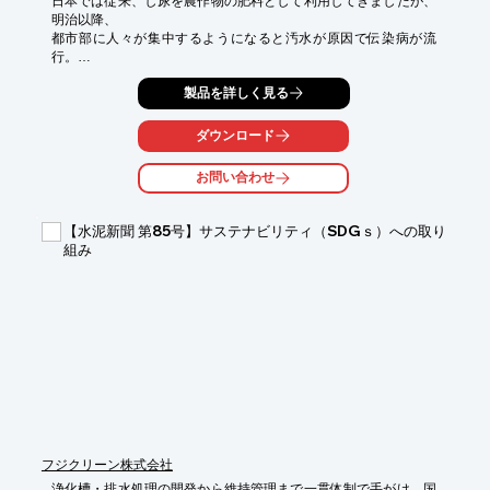
日本では従来、し尿を農作物の肥料として利用してきましたが、
明治以降、

都市部に人々が集中するようになると汚水が原因で伝染病が流
行。

明治17年にはじめて神田下水がつくられてから約140年。

製品を詳しく見る
現在、日本の汚水処理施設はどのような課題を抱えているのかを
ダウンロード
探ります。

※記事の詳細内容は、PDF資料より閲覧いただけます。

お問い合わせ
　詳しくは、お気軽にお問い合わせ下さい。
【水泥新聞 第85号】サステナビリティ（SDGｓ）への取り
組み
フジクリーン株式会社
浄化槽・排水処理の開発から維持管理まで一貫体制で手がけ、国