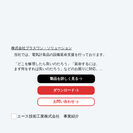
　・ロボット導入相談

　・現場調査

　・シミュレーション作成

　・導入効果検討

　・設備立上サポート

※詳しくはPDF資料をご覧いただくか、お気軽にお問い合わせ下
さい。
株式会社プラスワン・ソリューション
当社では、電気計装品の設備延命支援を行っております。

「どこを修理したら良いのだろう」「延命するには、

まず何をすれば良いのだろう」などのお困りに対応。

さまざまな修理方法のご提案が可能です。

製品を詳しく見る
まずは当社ベテラン電気整備士により貴社の設備診断を

させてください。

ダウンロード
【対応実績(一部)】

お問い合わせ
■MELSEC(A/Qシリーズ)

■TOSVERT

■MEMOCON

■CENTUM他

エース技術工業株式会社 事業紹介
■HISEC他

※詳しくはPDF資料をご覧いただくか、お気軽にお問い合わせ下