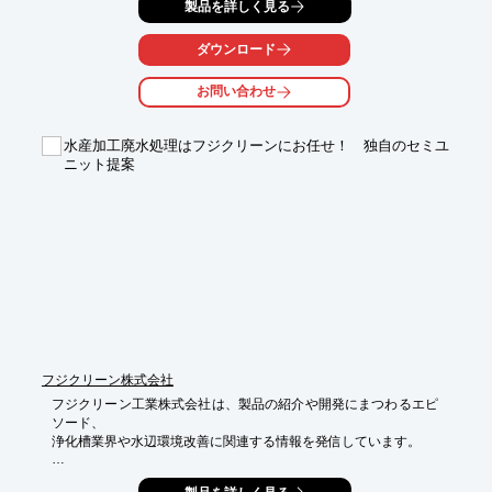
製品を詳しく見る
モータの開発に従事。また、昭和50年4月には、信濃特機株式会
社設立に参加、

ティアック株式会社退職金を資本金に出資。

ダウンロード
詳しい経歴は添付資料から確認できます。

お問い合わせ
【経歴(抜粋)】

■昭和37年3月：東京テレビ音響株式会社(ティアック株式会社) 入
水産加工廃水処理はフジクリーンにお任せ！ 独自のセミユ
社

ニット提案
■同年4月：帝国歯科電機株式会社(東京都葛飾区青砥)へ出向

　モータの勉強、巻線技術の習得

■昭和39年4月：ティアック株式会社研究部、テープレコーダ用モ
ータの

　開発に従事

■昭和43年4月：信濃ティアック株式会社へ出向、同社、技術係長

※詳しくはPDFをダウンロードしていただくか、お気軽にお問い
合わせください。
フジクリーン株式会社
フジクリーン工業株式会社は、製品の紹介や開発にまつわるエピ
ソード、

浄化槽業界や水辺環境改善に関連する情報を発信しています。

当資料では、水産加工廃水処理施設の導入事例をご紹介。
