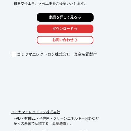
機器交換工事、入替工事をご提案いたします。

「行政指導を受けていて、浄化槽や排水（廃水）処理施設を更新
製品を詳しく見る
したい、

入れ替えたい」、「浄化槽本体が著しく破損していて修理したい
が、

ダウンロード
多額の費用がかかる」などのお悩みを解決。

お問い合わせ
ご用命の際は、当社へお気軽にご相談ください。

【サービス(一例)】

コミヤマエレクトロン株式会社 真空装置製作
■漏水修理

■仕切板補修

■担体架台修理

■ブロワ交換

■水中ポンプ交換

■制御盤調整

※詳しくはPDFをダウンロードしていただくか、お気軽にお問い
合わせください。
コミヤマエレクトロン株式会社
FPD・有機EL・半導体・クリーンエネルギー分野など

多くの産業で活躍する「真空装置」。
