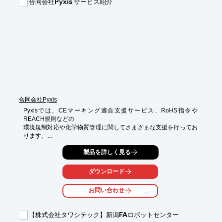
合同会社Pyxis サービス紹介
＜競争力強化に必要な技術力が養成できる/市場シェア争うに勝て
る理由＞

■市場シェアTopレベルを獲得した製品開発経験を持つ技術者が指
導

・製品開発の経験/実績豊富な技術者が競争力強化に必要な設計の
基礎から

　実践応用まで指導

■設計現場で役立つ知識とノウハウに絞った講義

・教科書の内容を幅広く解説するのではなく、無駄な情報を省い
て実際の設計で

　使える内容に絞って講義

■各社の製品に合わせたオーダーメイドの設計実践トレーニング

合同会社Pyxis
・要求仕様を満たすシステムをシミュレータ上に構築する設計実
Pyxisでは、CEマーキング適合支援サービス、RoHS指令や
践トレーニングで

REACH規則などの

　課題対応力を養成

環境規制対応や化学物質管理に関してさまざまな支援を行ってお
ります。

※詳しくはPDF資料をご覧いただくか、お気軽にお問い合わせ下
さい。
「環境規制対応・化学物質管理」では、RoHS技術文書作成支援
製品を詳しく見る
サービスや

自社製品に対する法令チェック、製品含有化学物質の確認などを
ダウンロード
実施。

お問い合わせ
また、「CEマーキング適合支援」では、CEマーキング技術文書
作成支援

サービスや、自社製品に対する法令チェック、製品規格・安全規
【株式会社タワシテック】新潟FAロボットセンター
格から
