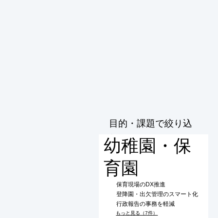
目的・課題で絞り込
む
幼稚園・保
育園
保育現場のDX推進
登降園・出欠管理のスマート化
行政報告の事務を軽減
もっと見る（7件）