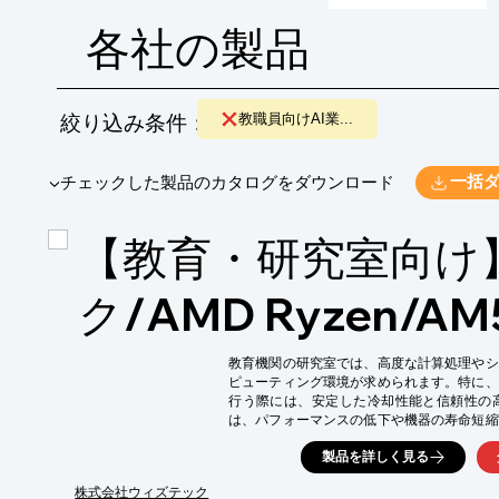
各社の製品
絞り込み条件：
教職員向けAI業...
​▼チェックした製品のカタログをダウンロード
一括
【教育・研究室向け
ク/AMD Ryzen/A
教育機関の研究室では、高度な計算処理やシ
ピューティング環境が求められます。特に、
行う際には、安定した冷却性能と信頼性の
は、パフォーマンスの低下や機器の寿命短縮
液冷CPUクーラーを搭載し、コンパクトな3Uサ
製品を詳しく見る
高性能CPUを効率的に冷却します。

【活用シーン】

株式会社ウィズテック