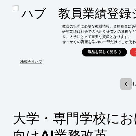
・大規模なデータ解析やシミュレーション

ハブ 教員業績登録
・AI/機械学習の研究開発

・高度な科学計算

【導入の効果】

教員の管理に必要な教員情報、資格審査に必
・安定した冷却性能による長時間の連続稼働

研究業績は社会での活用や企業との連携など
・高性能CPUの能力を最大限に引き出し、研
り、大学にとって重要な資産となります。

・コンパクトな3Uサイズで、限られたスペ
せっかくの資産を学内の一部だけでしか使わ
思いませんか？

製品を詳しく見る
貴重な資産をフル活用させる、そのお手伝い
株式会社ハブ
1 
大学・専門学校にお
向けAI業務改革