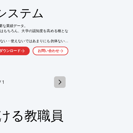
システム
要な業績データ。

はもちろん、大学の認知度を高める種とな
究開発の効率化

ースへの設置も容易
ない・使えないではあまりにも勿体ないと
ダウンロード
お問い合わせ
をします。
/ 1
ける教職員