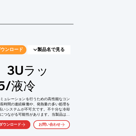
ダウンロード
製品名で見る
】3Uラッ
M5/液冷
ミュレーションを行うための高性能なコン
長時間の連続稼働や、発熱量の多い処理を
高いシステムが不可欠です。不十分な冷却
につながる可能性があります。当製品は、
イズながらも、AMD Ryzen AM5対応の
ダウンロード
お問い合わせ