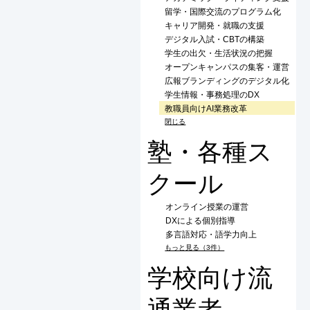
留学・国際交流のプログラム化
キャリア開発・就職の支援
デジタル入試・CBTの構築
学生の出欠・生活状況の把握
オープンキャンパスの集客・運営
広報ブランディングのデジタル化
学生情報・事務処理のDX
教職員向けAI業務改革
閉じる
塾・各種ス
クール
オンライン授業の運営
DXによる個別指導
多言語対応・語学力向上
もっと見る（3件）
学校向け流
通業者