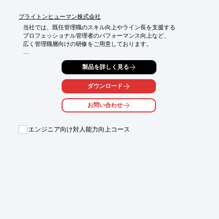
ブライトンヒューマン株式会社
当社では、既任管理職のスキル向上やライン長を支援する

プロフェッショナル管理者のパフォーマンス向上など、

広く管理職層向けの研修をご用意しております。

研修の提供スタイルは、集合研修か、オンラインです。

製品を詳しく見る
（半日✕2回／1日／1日+1日）

管理者が直面する現実に対応するマネジメント知識・スキルを

ダウンロード
提供することで自身の役割を再認識し、半歩先へ進む

「マネジメント力開発計画」を作成することを研修の狙いとして
お問い合わせ
おります。

ご要望の際はお気軽にお問い合わせください。

エンジニア向け対人能力向上コース
【プログラム】

■課長向けメンバーマネジメント

■部長向け組織マネジメント

■管理専門職・担当職プレイングマネージャー

※詳しくはPDFをダウンロードしていただくか、お気軽にお問い
合わせください。