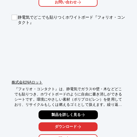
お問い合わせ
　・営業人材養成コース

　・総務・経理事務人材養成コース

　・一般事務人材養成コース

静電気でどこでも貼りつくホワイトボード『フォリオ・コン
　・機械加工技術人材養成コース　など

タクト』
■新入社員 フォローアップ研修

■中途採用者教育　※助成金対象訓練　など

※詳しくはPDFをダウンロードしていただくか、お気軽にお問い
合わせ下さい。
株式会社NAロット
『フォリオ・コンタクト』は、静電気でガラスや壁・木などどこ
でも貼りつき、ホワイトボードのように自由に書き消しができる
シートです。環境にやさしい素材（ポリプロピレン）を使用して
おり、リサイクルもしくは燃えるゴミとして扱えます。繰り返し
貼り剥しが可能で、場所を取らず剥がし跡も残りません。

製品を詳しく見る
【特長】

■静電気で、ガラスや壁・木などどこでも貼りつく

ダウンロード
■場所を取らず剥がし跡も残りません

■ホワイトボード用マーカーで書き・消しできます
