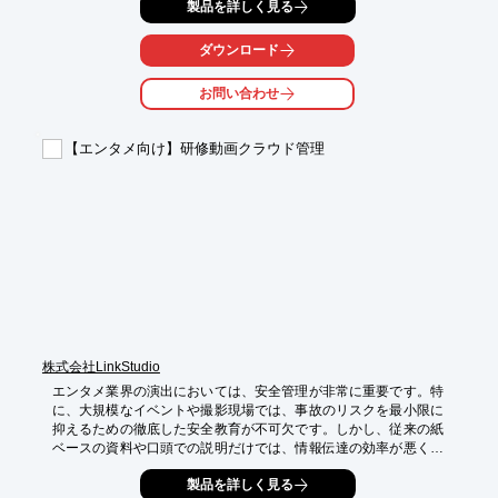
製品を詳しく見る
【活用シーン】

・新人研修

ダウンロード
・外国人労働者向け研修

・技能継承

お問い合わせ
・安全教育

【導入の効果】

【エンタメ向け】研修動画クラウド管理
・教育の質が向上

・教育担当者の負担軽減

・教育コストの削減

・多言語対応によるグローバル化対応

※詳しくは資料をご覧ください。関連リンクからもご覧いただけ
ます。

お問い合わせもお気軽にどうぞ。
株式会社LinkStudio
エンタメ業界の演出においては、安全管理が非常に重要です。特
に、大規模なイベントや撮影現場では、事故のリスクを最小限に
抑えるための徹底した安全教育が不可欠です。しかし、従来の紙
ベースの資料や口頭での説明だけでは、情報伝達の効率が悪く、
理解度にも差が生じがちです。研修動画のクラウド管理は、場所
製品を詳しく見る
を選ばず、最新の情報を簡単に共有できるため、安全教育の質を