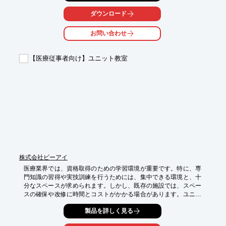
向上させ、事故のリスクを低減します。

ダウンロード
【活用シーン】

・イベントスタッフへの安全教育

お問い合わせ
・撮影現場での事故防止

・舞台演出におけるリスク管理

【医療従事者向け】ユニット教室
【導入の効果】

・安全意識の向上

・事故発生率の低下

・業務効率の改善

※詳しくは資料をご覧ください。関連リンクからもご覧いただけ
ます。

お問い合わせもお気軽にどうぞ。
株式会社ビーアイ
医療業界では、資格取得のための学習環境が重要です。特に、専
門知識の習得や実技訓練を行うためには、集中できる環境と、十
分なスペースが求められます。しかし、既存の施設では、スペー
スの確保や改修に時間とコストがかかる場合があります。ユニッ
ト教室は、鉄骨構造による高い耐久性、遮音性、空調設備を備
製品を詳しく見る
え、学習に集中できる環境を提供します。規格ユニットを連結す
るだけで教室サイズを変更できるため、受講人数に応じた柔軟な