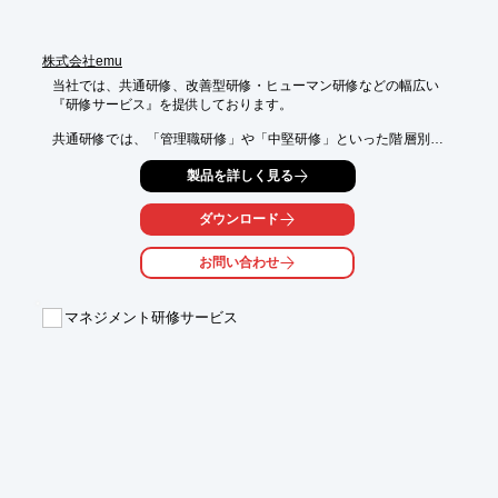
株式会社emu
当社では、共通研修、改善型研修・ヒューマン研修などの幅広い

『研修サービス』を提供しております。

共通研修では、「管理職研修」や「中堅研修」といった階層別教
育を実施。

製品を詳しく見る
また、「事業計画に基づく研修」、「アクションプラン研修」な
どの

課題解決型教育もご用意しております。

ダウンロード
【研修ラインアップ】

お問い合わせ
■共通研修

　・階層別教育

　・課題解決型教育

マネジメント研修サービス
■改善型研修・ヒューマン研修

　・改善型教育

　・ヒューマン研修

※詳しくはPDFをダウンロードして頂くか、お気軽にお問い合わ
せ下さい。