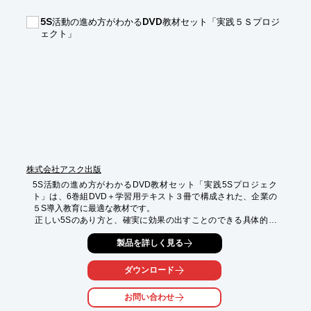
【コース】

5S活動の進め方がわかるDVD教材セット「実践５Ｓプロジ
■座学講習コース

ェクト」
■溶接技能取得コース

■工作機械技能取得コース

■各種特別教育

※詳しくはPDFをダウンロードしていただくか、お気軽にお問い
合わせください。
株式会社アスク出版
5S活動の進め方がわかるDVD教材セット「実践5Sプロジェク
ト」は、6巻組DVD＋学習用テキスト３冊で構成された、企業の
５S導入教育に最適な教材です。

 正しい5Sのあり方と、確実に効果の出すことのできる具体的な
進め方を、テーマごとに手順を追って解説していきます。
製品を詳しく見る
ダウンロード
お問い合わせ