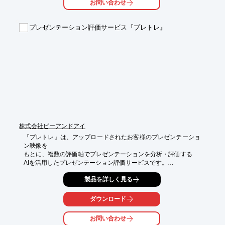
お問い合わせ
■リサイクルもしくは燃えるゴミとして扱えます

■繰り返し貼り剥しが可能です

プレゼンテーション評価サービス『プレトレ』
※詳細は資料請求して頂くかダウンロードからPDFデータをご覧
下さい
株式会社ピーアンドアイ
『プレトレ』は、アップロードされたお客様のプレゼンテーショ
ン映像を

もとに、複数の評価軸でプレゼンテーションを分析・評価する

AIを活用したプレゼンテーション評価サービスです。

プレゼンテーション動画・スライドをアップロードするだけの簡
製品を詳しく見る
単な

操作で複数の評価項目が時系列で確認頂けます。

ダウンロード
評価・改善を何度も繰り返すことで効率よくプレゼンテーション
お問い合わせ
の
