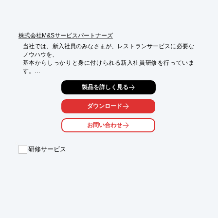
株式会社M&Sサービスパートナーズ
当社では、新入社員のみなさまが、レストランサービスに必要な
ノウハウを、

基本からしっかりと身に付けられる新入社員研修を行っていま
す。

OJTよりも短期間で効率よく、スタンダードなサービス技法を学
製品を詳しく見る
ぶことが可能。

当社より講師を派遣し、社内研修として社内で実施いただくの
ダウンロード
も、当社で

実施する集合研修にご参加いただくのも可能です。

お問い合わせ
ご要望の際はお気軽に、お問い合わせください。

研修サービス
【ラインアップ】

■二日間コース

　・社内研修スタイル

　・集合研修スタイル

※詳しくはPDFをダウンロードしていただくか、お問い合わせく
ださい。