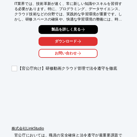
IT業界では、技術革新が速く、常に新しい知識やスキルを習得す
る必要があります。特に、プログラミング、データサイエンス、
クラウド技術などの分野では、実践的な学習環境が重要です。し
かし、研修スペースの確保や、快適な学習環境の整備には、時間
とコストがかかる場合があります。ユニット教室は、教育施設や
製品を詳しく見る
研修スペースとしても有効な選択肢です。鉄骨構造による高い耐
久性に加え、遮音性や空調設備を整えやすく、学習に集中できる
室内環境を整備できます。規格ユニットを連結するだけで教室サ
ダウンロード
イズを変更できるため、受講人数や用途に応じた柔軟な拡張が可
能。輸入ユニットを用いることで、初期導入コストを大きく抑え
お問い合わせ
ることもできます。

【活用シーン】

【官公庁向け】研修動画クラウド管理で法令遵守を徹底
・プログラミングスクール

・IT企業内研修

・セミナー開催

・オンライン学習スペース

【導入の効果】

・短期間での学習環境構築

・コスト削減

・柔軟なスペース拡張

・快適な学習環境の提供
株式会社LinkStudio
官公庁においては、職員の安全確保と法令遵守が最重要課題で