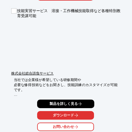
品質向上を目指します。

技能実習サービス 溶接・工作機械技能取得など各種特別教
プレゼンテーションスキルの向上は、企業のビジネスチャンスを
育受講可能
広げ、

売上貢献の一翼を担います。

【特長】

■複数の評価項目でスコア化

■動画を見ながらプレゼンテーション印象を把握可能

■AIが判定する客観的な評価値と自己の想定したプレゼン意図と
の

　ギャップを時間軸で確認可能

■プレゼンテーションスキル向上を後押し

※詳しくはPDFをダウンロードして頂くか、お問い合わせくださ
株式会社総合請負サービス
い。
当社では企業様が希望している研修期間や

必要な修得技術などをお聞きし、技能訓練のカスタマイズが可能
です。

また、講師を企業様へ派遣し訓練、講習を行う事も可能です。

製品を詳しく見る
溶接であれば半自動溶接・TIG溶接等、

機械加工であれば汎用旋盤・NC・MC・プログラム教育等、

ダウンロード
必要なスキルをトレーニングセンタ—講師が、

親切・丁寧に指導します。ご要望の際はお気軽にお問い合わせく
お問い合わせ
ださい。
