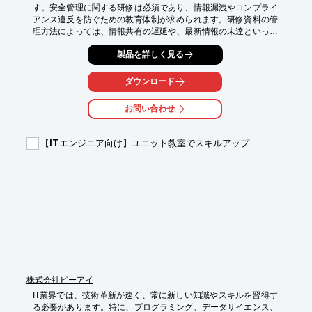
す。安全管理に関する研修は必須であり、情報漏洩やコンプライ
アンス違反を防ぐための教育体制が求められます。研修資料の管
理方法によっては、情報共有の遅延や、最新情報の未達といった
リスクも存在します。これらの課題を解決するためには、研修動
製品を詳しく見る
画のクラウド管理が有効です。

【活用シーン】

ダウンロード
・職員への安全教育

・情報セキュリティ教育

お問い合わせ
・コンプライアンス研修

【導入の効果】

【ITエンジニア向け】ユニット教室でスキルアップ
・法令遵守の徹底

・リスクの低減

・教育の効率化

※詳しくは資料をご覧ください。関連リンクからもご覧いただけ
ます。

お問い合わせもお気軽にどうぞ。
株式会社ビーアイ
IT業界では、技術革新が速く、常に新しい知識やスキルを習得す
る必要があります。特に、プログラミング、データサイエンス、