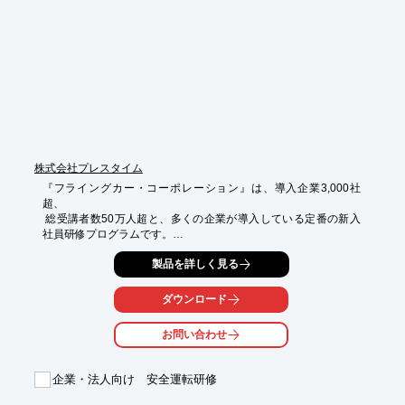
■常に新しい看護手順書を確認できる！

■手技を動画で確認できる！

■動画講義を活用して院内研修を効果的に実施できる！

■発行ID数は無制限のため、院内全体で活用できる！

■ 15分でも学べるのでスキマ時間を有効活用！

※詳しくはPDF資料をご覧いただくか、お気軽にお問い合わせ下
さい。
株式会社プレスタイム
『フライングカー・コーポレーション』は、導入企業3,000社
超、

 総受講者数50万人超と、多くの企業が導入している定番の新入
社員研修プログラムです。

受講生は架空の航空機メーカーの社員となります。

製品を詳しく見る
営業活動を通してビジネスマナーを学んだり、チーム内で役割分
担をし、ブロックを使った模型航空機の製造・納品を行い、
ダウンロード
PDCA･納期意識などを体感します。

お問い合わせ
研修時間は1～2日間ですが、マナー研修を長くしたり短くした
り、

フィードバックを多めに実施したりと貴社のご希望にあわせて、

企業・法人向け 安全運転研修
ねらいや実施時間をアレンジ可能。
