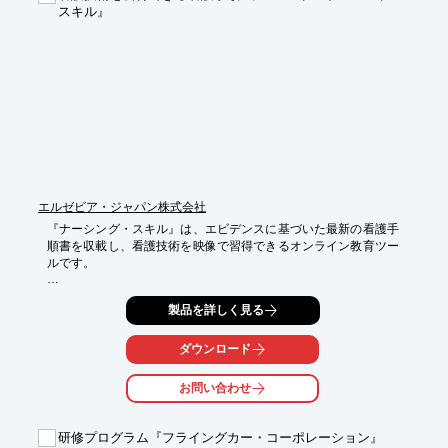
スキル』
エルゼビア・ジャパン株式会社
『ナーシング・スキル』は、エビデンスに基づいた最新の看護手
順書を収載し、看護技術を映像で習得できるオンライン教育ツー
ルです。

根拠がわかる看護手順をいつでも確認できるほか、自施設の内容
製品を詳しく見る
も簡単に反映可能。更新作業の負担を大幅に軽減します。

著名な講師陣による多彩な動画講義は、自己学習だけでなく、院
ダウンロード
内研修や部署研修で活用でき、教育研修を効果的に実施できま
す。看護師、看護補助者、介護職など、全職員でご利用いただけ
お問い合わせ
ます。

※動画講義はオプション契約

研修プログラム『フライングカー・コーポレーション』
【特長】
