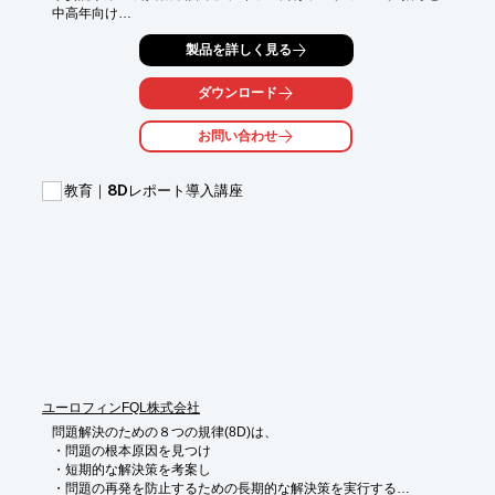
中高年向け

パソコン指導を実施する「富士通オープンカレッジ」、一般企業
製品を詳しく見る
や教育・医療・

金融機関にマナー研修、講演を実施する「和ごころマナーラボ」
を運営しています。

ダウンロード
「求職者職業訓練」は、修了生2,000名を超える、地域活躍人材
お問い合わせ
を育成。

キャリアコンサルタントが常駐し、高い就職率を実現していま
す。

教育｜8Dレポート導入講座
上場企業を含め、医療・介護・教育・公共機関など規模の大小・
業界問わず

多数の実績があります。

【サービス一覧】

■シニア・キッズパソコン教室

■求職者職業訓練

■企業研修・マナー講座

※詳しくはPDF資料をご覧いただくか、お気軽にお問い合わせ下
さい。
ユーロフィンFQL株式会社
問題解決のための８つの規律(8D)は、

・問題の根本原因を見つけ

・短期的な解決策を考案し

・問題の再発を防止するための長期的な解決策を実行する
