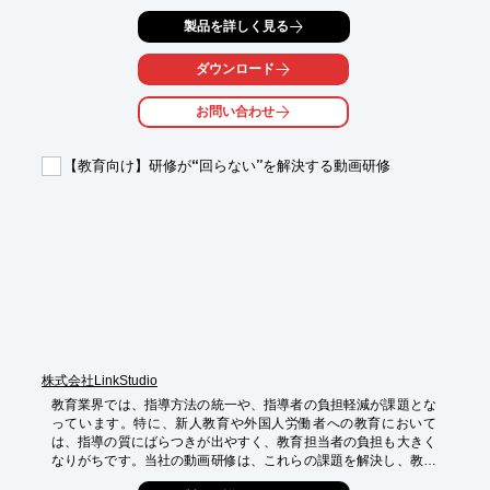
で、これらの課題を解決します。17言語対応の吹替・字幕付き
製品を詳しく見る
で、外国人スタッフも母国語で理解を深め、教育の質を向上させ
ます。

ダウンロード
【活用シーン】

・化学プラントでの新人研修

お問い合わせ
・材料知識に関する教育

・安全管理に関する教育

【教育向け】研修が“回らない”を解決する動画研修
【導入の効果】

・教育時間の短縮

・多言語対応による理解促進

・均一な教育品質の実現

※詳しくは資料をご覧ください。関連リンクからもご覧いただけ
ます。

お問い合わせもお気軽にどうぞ。
株式会社LinkStudio
教育業界では、指導方法の統一や、指導者の負担軽減が課題とな
っています。特に、新人教育や外国人労働者への教育において
は、指導の質にばらつきが出やすく、教育担当者の負担も大きく
なりがちです。当社の動画研修は、これらの課題を解決し、教育
の質を向上させることを目指しています。
