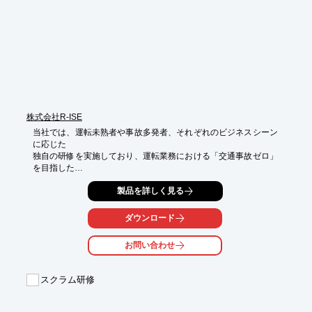
さらに、貴社の担当者が本プログラムの講師となり、内製化研修
としての

導入も可能です。（講師用のマニュアル完備）

【特長】

■当社で開発・発表以来、長年にわたり愛され続けるロングセラ
ー

■とにかく面白いので、文句なく熱中するグループ学習

■若手・中堅・管理職、幅広い階層で、それぞれなりに深い学び
が得られる

株式会社R-ISE
■研修のねらいに応じて、導入方法（学習内容や講師など）をア
レンジできる

当社では、運転未熟者や事故多発者、それぞれのビジネスシーン
に応じた

※詳しくはPDFをダウンロードしていただくか、お気軽にお問い
独自の研修を実施しており、運転業務における「交通事故ゼロ」
合わせください。
を目指した

社員研修をお手伝いしております。

製品を詳しく見る
安全運転意識の高い新入社員を育成し、仕事中の事故をゼロにす
るため、

ダウンロード
企業の運転状況の確認と担当者のヒアリングを行い、企業に合わ
せた

お問い合わせ
プログラムをご提案いたします。

ご要望の際は、お気軽にご相談ください。

スクラム研修
【ラインアップ】

■企業ドライバー検定
