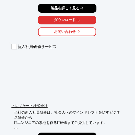
ように設計された問題解決手法です。

製品を詳しく見る
製品に欠陥があることが明らかになったり、顧客を満足させられ
ない場合に8Dは品質と信頼性を向上させるための優れた第一歩と
なります。

ダウンロード
お客様のご要望に合わせ、研修内容のカスタマイズも可能ですの
お問い合わせ
で、ご興味のある方はぜひお問い合わせください。
新入社員研修サービス
トレノケート株式会社
当社の新入社員研修は、社会人へのマインドシフトを促すビジネ
ス研修から

ITエンジニアの素地を作るIT研修までご提供しています。

カリキュラムは知識を修得するだけではなく現場力を養成できる