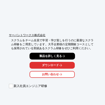
■新入社員研修

■事故再発防止研修

■運転未熟者研修

※詳しくはPDFをダウンロードして頂くか、お気軽にお問合せく
ださい。
サーバントワークス株式会社
スクラムをチーム全員で学習・学び直しを行うのに最適なスクラ
ム研修をご用意しています。大手企業様の定期開催コースとして
も採用されている実績あるスクラム研修をぜひご利用ください。
製品を詳しく見る
ダウンロード
お問い合わせ
新入社員エンジニア研修