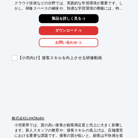
クラウド技術などの分野では、実践的な学習環境が重要です。し
かし、研修スペースの確保や、快適な学習環境の整備には、時間
とコストがかかる場合があります。ユニット教室は、教育施設や
製品を詳しく見る
研修スペースとしても有効な選択肢です。鉄骨構造による高い耐
久性に加え、遮音性や空調設備を整えやすく、学習に集中できる
室内環境を整備できます。規格ユニットを連結するだけで教室サ
ダウンロード
イズを変更できるため、受講人数や用途に応じた柔軟な拡張が可
能です。輸入ユニットを用いることで、初期導入コストを大きく
お問い合わせ
抑えることもできます。

【活用シーン】

【小売向け】接客スキルを向上させる研修動画
・プログラミングスクール

・IT企業内研修

・セミナー会場

・オンライン学習スペース

【導入の効果】

・短期間での学習環境構築

・コスト削減

・柔軟なスペース拡張

・快適な学習環境の提供
株式会社LinkStudio
小売業界では、質の高い接客が顧客満足度と売上に大きく影響し
ます。新人スタッフの教育や、接客スキルの底上げは、店舗運営
における重要な課題です。接客の質が低いと、顧客は不快感を覚