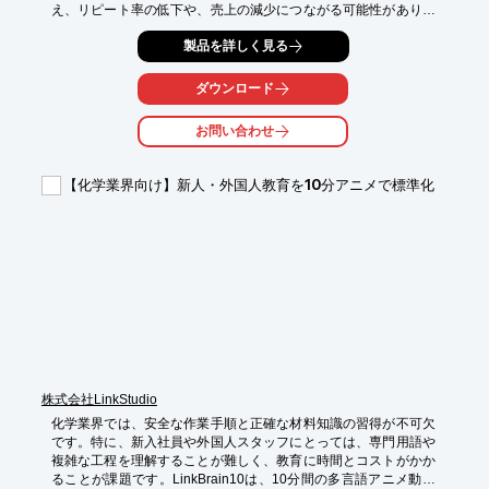
え、リピート率の低下や、売上の減少につながる可能性がありま
す。当社の研修動画は、接客の基本から応用までを網羅し、場所
製品を詳しく見る
を選ばず学習できるクラウド管理システムを提供します。

【活用シーン】

ダウンロード
・新人スタッフの初期研修

・既存スタッフのスキルアップ

お問い合わせ
・店舗ごとの接客品質の均一化

・多言語対応による外国人スタッフの教育

【化学業界向け】新人・外国人教育を10分アニメで標準化
【導入の効果】

・接客スキルの標準化による顧客満足度向上

・売上アップへの貢献

・教育コストの削減

・離職率の低下

※詳しくは資料をご覧ください。関連リンクからもご覧いただけ
ます。

お問い合わせもお気軽にどうぞ。
株式会社LinkStudio
化学業界では、安全な作業手順と正確な材料知識の習得が不可欠
です。特に、新入社員や外国人スタッフにとっては、専門用語や
複雑な工程を理解することが難しく、教育に時間とコストがかか
ることが課題です。LinkBrain10は、10分間の多言語アニメ動画