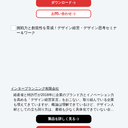
拡張が可能です。輸入ユニットを用いることで、初期導入コスト
ダウンロード
を抑えることもできます。

お問い合わせ
【活用シーン】

・医療系資格取得のための学習スペース

・研修室

挑戦力と創造性を育成！デザイン経営・デザイン思考セミナ
・セミナー会場

ー＆ワーク
【導入の効果】

・短期間での学習環境構築

・コスト削減

・柔軟なスペース拡張
インタープランニング有限会社
経産省と特許庁が2018年に企業のブランド力とイノベーション力
を高める「デザイン経営宣言」をおこない、取り組んでいる企業
も増えてきていますが、概論は理解できているけど、デザイン人
材としての立ち回り方は、書籍も少なく具体化できていない企業
も多いようです。

製品を詳しく見る
デザイン経営とデザイン思考の考え方を学びながら、御社の実務