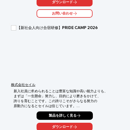
の沿って現場での活動と風土づくりもおこないます。

ダウンロード
受講者からは、デザイン経営を具体的に理解できたという声もた
くさんいただいています。

お問い合わせ
＜デザイン経営がよくわからないという企業に合わせたプログラ
ムも可能です＞

【新社会人向け合宿研修】PRIDE CAMP 2026
また、デザイン思考では、５つのステップを解説しながら、御社
の実務に沿った手法に落とし込むことも可能です。

御社の商品開発プロセスのカスタマイズも対応いたします。

また、イノベーションについても、「イノベーションってなかな
か起こらない」という疑問も多いようですが、

「イノベーション」の本来の考え方や行動についても理解するこ
とで、「イノベーションを起こす」から「イノベーションで探索
する」考え方をレクチャーいたします。

お試しディスカッションも可能です。
株式会社セイル
新入社員に求められることは豊富な知識や高い能力よりも、

まずは「一生懸命」努力し、目的により磨きをかけて、

誇りを育むことです。この誇りこそがさらなる努力の

原動力になるとセイルは信じています。

PRIDE CAMP は誇りを磨き、新入社員の皆様がビジネスの

製品を詳しく見る
プロフェッショナルになるための2泊3日合宿研修プログラムで
す。

ダウンロード