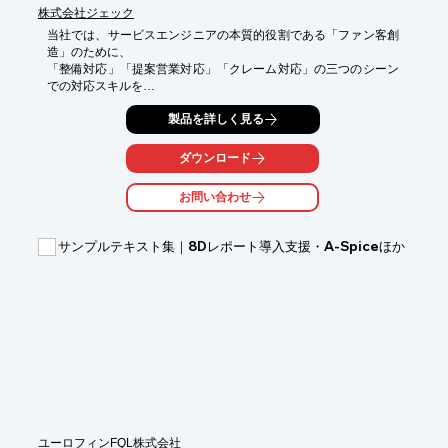
株式会社ジェック
当社では、サービスエンジニアの本質的役割である「ファン客創
造」のために、

「整備対応」「提案営業対応」「クレーム対応」の三つのシーン
での対応スキルを

習得する対人能力向上コースをご提供しております。

製品を詳しく見る
事前学習と集合研修を行い、研修テーマの知識習得やそれに基づ
くワークと

ダウンロード
課題抽出を自分のペースで進め、対応スキルを習得します。

ご要望の際はお気軽にお問い合わせください。

お問い合わせ
【カリキュラム】

■eラーニングカリキュラム

サンプルテキスト集｜8Dレポート導入支援・A-Spiceほか
　・目指すサービスエンジニア像

　・お客様対応の基本

　・整備対応　など

■コースカリキュラム

　・良い第一印象づくりのための基本動作トレーニング

　・整備対応ロールプレイング

　・苦情対応ロールプレイング　など

※詳しくはPDFをダウンロードして頂くか、お問い合わせくださ
い。
ユーロフィンFQL株式会社