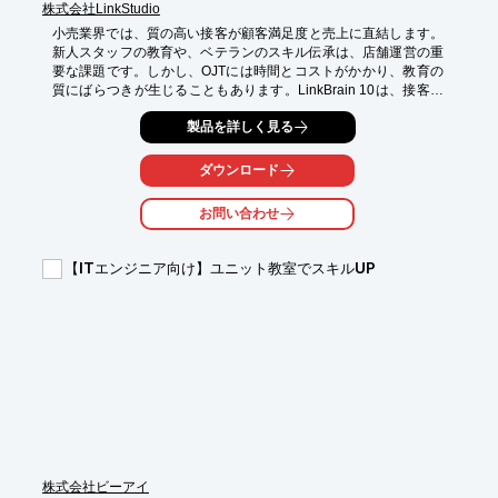
株式会社LinkStudio
小売業界では、質の高い接客が顧客満足度と売上に直結します。
新人スタッフの教育や、ベテランのスキル伝承は、店舗運営の重
要な課題です。しかし、OJTには時間とコストがかかり、教育の
質にばらつきが生じることもあります。LinkBrain 10は、接客ス
キルを10分の動画に凝縮し、教育の標準化と効率化を実現しま
製品を詳しく見る
す。

【活用シーン】

ダウンロード
・新人スタッフの初期研修

・既存スタッフのスキルアップ

お問い合わせ
・多店舗展開における教育の均一化

【導入の効果】

【ITエンジニア向け】ユニット教室でスキルUP
・教育コストの削減

・接客スキルの標準化

・顧客満足度の向上

・売上アップの可能性

※詳しくは資料をご覧ください。関連リンクからもご覧いただけ
ます。

お問い合わせもお気軽にどうぞ。
株式会社ビーアイ