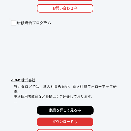
25kmウォークラリー、ディベート大会などのチーム対抗カリキ
お問い合わせ
ュラムを通じて、ビジネスを実践体験していただきます。

また、複数企業合同で開催するため、業種・職種を超えた他の参
研修総合プログラム
加者とのコミュニケーションを通じ、視野を広げ、より多くの気
付きを得る機会としてもご活用いただけます。

【実施概要】

・日程：2026年4月13日（月）～4月15日（水）

・場所：神奈川県　

　※民間研修施設もしくは公立の研修施設を利用予定

・対象者：2026年入社新入社員

　※各社参加人数：1社あたり1～9名まで

　※10名以上になる場合は、一社での単独開催をお勧めいたしま
す

ARMS株式会社
当カタログでは、新入社員教育や、新入社員フォローアップ研
詳しくはPDF資料をご覧いただくか、お気軽にお問い合わせ下さ
修、

い。
中途採用者教育などを幅広くご紹介しております。

製造業・建設業向けなどの資格取得における、技能講習なども

製品を詳しく見る
幅広く承っております。

ご要望の際は、お気軽にお問い合わせ下さい。

ダウンロード
【掲載内容ラインアップ】

■新入社員教育　※助成金対象訓練
