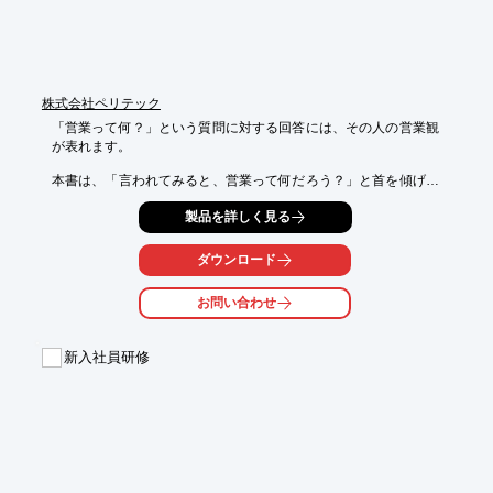
合わせください。
株式会社ペリテック
「営業って何？」という質問に対する回答には、その人の営業観
が表れます。

本書は、「言われてみると、営業って何だろう？」と首を傾げる
方に向けた1冊です。営業として知っておきたい基礎知識をワー
製品を詳しく見る
ク形式で習得しながら、自身の思考と行動に無理なく取り入れる
までの道のりをサポートします。

ダウンロード
新人・自身の仕事をいまいちど振り返りたい営業マンの方にオス
スメの1冊です！
お問い合わせ
新入社員研修