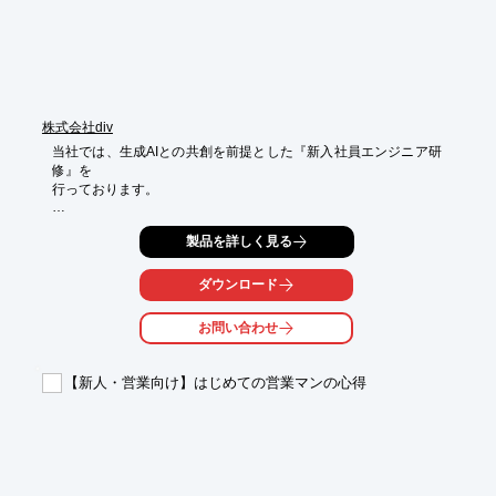
株式会社div
当社では、生成AIとの共創を前提とした『新入社員エンジニア研
修』を

行っております。

AIを活用して成果を出せるエンジニアになるためには、土台とな
製品を詳しく見る
る

AI時代のマインドセットとITスキルの習得が不可欠。

ダウンロード
当研修では、“マインドセット・ITスキル・AI活用スキル"の3層を

組み合わせることで、AI時代に即戦力として活用できるエンジニ
お問い合わせ
アを

育成します。

【新人・営業向け】はじめての営業マンの心得
【アプローチ】

■成果が見える実践的なカリキュラム

■「やり切る」ための手厚いサポート

■コーチングによって主体性を引き出す

※詳しくはPDFをダウンロードしていただくか、お気軽にお問い