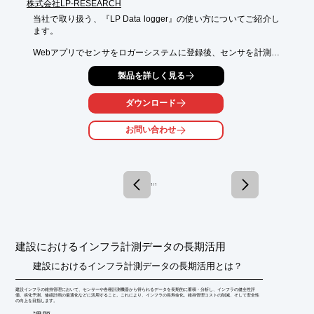
株式会社LP-RESEARCH
当社で取り扱う、『LP Data logger』の使い方についてご紹介し
ます。

Webアプリでセンサをロガーシステムに登録後、センサを計測し
たい位置

製品を詳しく見る
に設置。Webアプリで計測設定を変更、Startボタンで計測を開始
し、

ロガーは設定時間毎にファイルを保存します。

ダウンロード
ファイル削除、移動、コピー、ダウンロード、フォルダ作成等、
お問い合わせ
一通りの

ファイル操作が可能で、ファイル内容もGUI上で確認できます。

また、Windowsに標準インストールされているリモート接続アプ
リ、Linuxの

1 / 1
「Remmina」といったアプリを経由し、エッジデバイスにリモ
ート接続が可能

となっております。

【システム概要】

建設におけるインフラ計測データの長期活用
■当社製品「LPMS-B2(無線センサ、最大7台)」と連携

■データ計測を行うシンプルなデータロガー

建設におけるインフラ計測データの長期活用とは？
■PCやスマートフォン等経由でロガーの設定、操作が可能

建設インフラの維持管理において、センサーや各種計測機器から得られるデータを長期的に蓄積・分析し、インフラの健全性評
※詳しくはPDF資料をご覧いただくか、お気軽にお問い合わせ下
価、劣化予測、修繕計画の最適化などに活用すること。これにより、インフラの長寿命化、維持管理コストの削減、そして安全性
の向上を目指します。
さい。