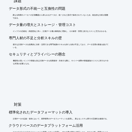
​課題
データ形式の不統一と互換性の問題
異なる時期やメーカーの計測機器から得られるデータが、統一された形式で保存されていないため、統合的な分析が困難
である。
データ量の増大とストレージ・管理コスト
インフラの広範化・高密度化に伴い、計測データ量が爆発的に増加し、その保管・管理に多大なコストと労力がかかる。
専門人材の不足と分析スキルの壁
膨大な計測データを効果的に分析・活用できる専門知識やスキルを持つ人材が不足しており、データ活用の推進を妨げて
いる。
セキュリティとプライバシーの懸念
機密性の高いインフラ情報を含む計測データを長期保存・共有する際に、サイバー攻撃や情報漏洩のリスクに対する十分
な対策が必要となる。
​対策
標準化されたデータフォーマットの導入
計測データの記録・保存において、業界標準のデータフォーマットを採用し、異なるシステム間での互換性を確保する。
クラウドベースのデータプラットフォーム活用