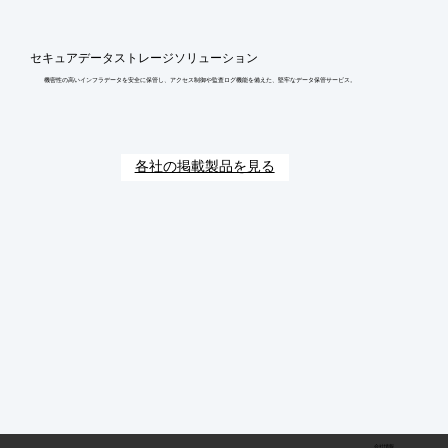
セキュアデータストレージソリューション
機密性の高いインフラデータを安全に保管し、アクセス制御や監査ログ機能を備えた、堅牢なデータ保管サービス。
各社の掲載製品を見る
会社情報