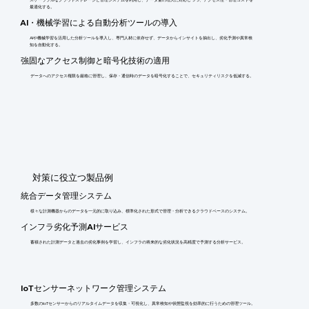
スケーラブルなクラウドストレージと管理システムを利用し、データ量の増大に対応しつつ、アクセス性・管理コストを
最適化する。
AI・機械学習による自動分析ツールの導入
AIや機械学習を活用した分析ツールを導入し、専門人材に依存せず、データからインサイトを抽出し、劣化予測や異常検
知を自動化する。
強固なアクセス制御と暗号化技術の適用
データへのアクセス権限を厳格に管理し、保存・通信時のデータを暗号化することで、セキュリティリスクを低減する。
​対策に役立つ製品例
統合データ管理システム
様々な計測機器からのデータを一元的に取り込み、標準化された形式で管理・分析できるクラウドベースのシステム。
インフラ劣化予測AIサービス
蓄積された計測データと過去の劣化事例を学習し、インフラの将来的な劣化状況を高精度で予測する分析サービス。
IoTセンサーネットワーク管理システム
多数のIoTセンサーからのリアルタイムデータを収集・可視化し、異常検知や状態監視を効率的に行うための管理ツール。