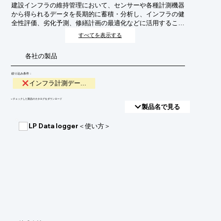
建設インフラの維持管理において、センサーや各種計測機器
から得られるデータを長期的に蓄積・分析し、インフラの健
全性評価、劣化予測、修繕計画の最適化などに活用するこ
と。これにより、インフラの長寿命化、維持管理コストの削
すべてを表示する
減、そして安全性の向上を目指します。
各社の製品
絞り込み条件：
インフラ計測デー...
​▼チェックした製品のカタログをダウンロード
製品名で見る
LP Data logger＜使い方＞