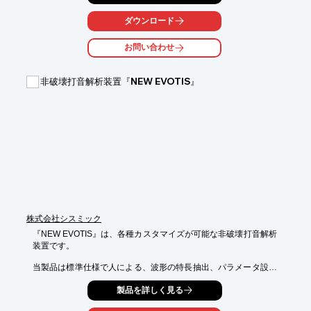
この装置を使用する事で作業者の個人の力量にとらわれない定量
的な検査、また検査結果を保存していく事が可能です。

ダウンロード
鋳物の鋳造品や鍛造品、色々な金属や金属以外の製品、構造物で
お問い合わせ
使用する事が可能です。

【製作可能な装置】

非破壊打音解析装置『NEW EVOTIS』
■フィールドで使用するための持ち運び可能なポータブルタイプ

■現場の製造ラインで使用するインラインタイプ

※詳しくはPDF資料をご覧いただくか、お気軽にお問い合わせ下
さい。
株式会社シスミック
『NEW EVOTIS』は、各種カスタマイズが可能な非破壊打音解析
装置です。

当製品は標準仕様で人による、波形の特長抽出、パラメータ設定
検討と

製品を詳しく見る
いった研究開発用途が主目的ですが、波形を見ながら、現場での
良否判断
