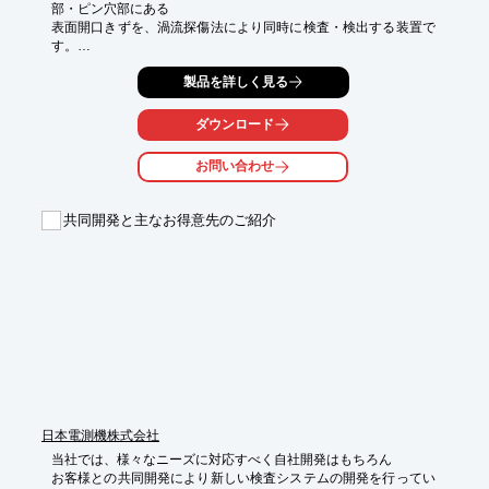
部・ピン穴部にある

表面開口きずを、渦流探傷法により同時に検査・検出する装置で
す。

渦流検査は貴社指定の閾値に基いてOK/NG判定を行い、検査デー
製品を詳しく見る
タは

コンピュータ内に自動保存されます。(拡張子：CSV)

ダウンロード
検査結果がOKの場合、ピストンはOKワーク搬出コンベア上に排
お問い合わせ
出されます。

NGの場合、NGワーク用ベルトコンベアがせり出し、別に排出さ
れます。

共同開発と主なお得意先のご紹介
【検査仕様】

■0.2～0.3mm以上の欠陥が対象

■リップ部の検査は、ピストンを回転させながらリップ部の形状
に合わせて

　渦流プローブをスキャニングさせて検査

■ピン穴部の検査は、プローブを取付けた軸を回転させてプロー
ブ軸を

　ピストン内で前後動させる事によって、ピン穴の全面を検査

■検査結果は検査モニタ上にマップ表示され、設定に基づいて合
否判定

日本電測機株式会社
※詳しくはPDF資料をご覧いただくか、お気軽にお問い合わせ下
さい。
当社では、様々なニーズに対応すべく自社開発はもちろん

お客様との共同開発により新しい検査システムの開発を行ってい