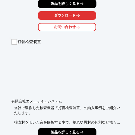
製品を詳しく見る
行います。

ご用命の際は、当社へお気軽にご相談ください。

ダウンロード
【特長】

お問い合わせ
■渦電流を発生させるセンサーを高速で回転

■製品全周面の割れ検査を短時間で実行

打音検査装置
※詳しくは関連リンクをご覧いただくか、お気軽にお問い合わせ
下さい。
有限会社エヌ・ケイ・システム
当社で製作した検査機器『打音検査装置』の納入事例をご紹介い
たします。

検査材を叩いた音を解析する事で、割れや異材の判別など様々な
検査に応用する事が可能です。

製品を詳しく見る