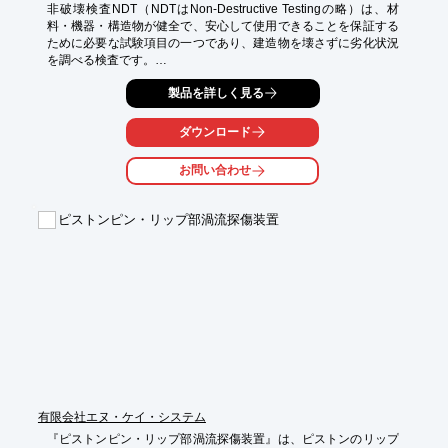
非破壊検査NDT（NDTはNon-Destructive Testingの略）は、材
料・機器・構造物が健全で、安心して使用できることを保証する
ために必要な試験項目の一つであり、建造物を壊さずに劣化状況
を調べる検査です。

外見ではわからない内部トラブルを早期発見することで、大きな
製品を詳しく見る
被害に発展することをくい止める役割を負っています。

また、検査員である我々は、工業業界のドクターとしての立場を
担っております。

ダウンロード
詳しくはお問い合わせ下さい。
お問い合わせ
ピストンピン・リップ部渦流探傷装置
有限会社エヌ・ケイ・システム
『ピストンピン・リップ部渦流探傷装置』は、ピストンのリップ