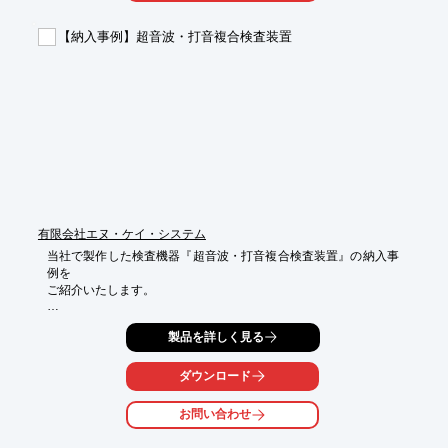
【納入事例】超音波・打音複合検査装置
有限会社エヌ・ケイ・システム
当社で製作した検査機器『超音波・打音複合検査装置』の納入事
例を

ご紹介いたします。

製品の検査において、打音を用いて割れの判別、超音波を用いて

製品を詳しく見る
内部欠陥等の検査を1つのシステムとして行います。

この2つの検査結果がOKの製品には刻印を行いトレサビリティの

ダウンロード
管理を行います。

お問い合わせ
【対象検査】

■内部欠陥
