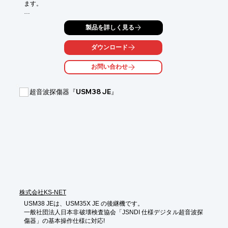
ます。

皆さまのご要望にお応えする多くの実績があり、

製品を詳しく見る
時代とともに重要性を増す非破壊検査のエキスパートとして、

多くのお客様から厚い信頼を頂いております。

ダウンロード
PDF資料では主なお得意先のご紹介もしております。

お問い合わせ
【共同開発実績】

■鋼床版亀裂検査システムみつけるくんK

・阪神高速道路株式会社・阪神高速技術株式会社との共同開発

超音波探傷器『USM38 JE』
・高速道路・鋼床版の貫通亀裂を、舗装上より検出可能とする装
置

■電線劣化検出装置

・北日本電線株式会社との共同開発

・高圧電線の素線切れ及び腐食の状況を検出する装置

※詳しくはPDF資料をご覧いただくか、お気軽にお問い合わせ下
さい。
株式会社KS-NET
USM38 JEは、USM35X JE の後継機です。

一般社団法人日本非破壊検査協会「JSNDI 仕様デジタル超音波探
傷器」の基本操作仕様に対応!
