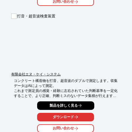
お問い合わせ
■製品に発生する表面割れを検出

■非破壊、非接触で検査を行う事が可能

打音・超音波検査装置
※詳しくは関連リンクをご覧いただくか、お気軽にお問い合わせ
下さい。
有限会社エヌ・ケイ・システム
コンクリート構造物を打音、超音波のダブルで測定します。収集
データはAIによって測定。

これまで測定員の感覚・経験に左右されていた判断基準を一定化
することで、より正確、判断ミスのないデータ集積が行えます。

※詳しくはPDF資料をご覧いただくか、お気軽にお問い合わせ下
製品を詳しく見る
さい。
ダウンロード
お問い合わせ