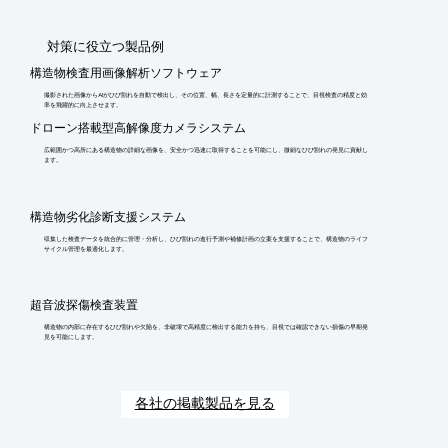
​対策に役立つ製品例
構造物検査用画像解析ソフトウェア
撮影された画像からAIがひび割れを自動で検出し、その位置、幅、長さを定量的に計測することで、目視検査の精度と効
率を飛躍的に向上させます。
ドローン搭載型高解像度カメラシステム
広範囲かつ高所にある構造物の詳細な画像を、安全かつ迅速に取得することを可能にし、微細なひび割れの発見に貢献し
ます。
構造物劣化診断支援システム
収集した検査データを統合的に管理・分析し、ひび割れの進行予測や補修計画の立案を支援することで、構造物のライフ
サイクル管理を最適化します。
超音波探傷検査装置
構造物の内部に存在するひび割れや欠陥を、非破壊で高精度に検出する能力を持ち、目視では確認できない損傷の早期発
見を可能にします。
各社の掲載製品を見る