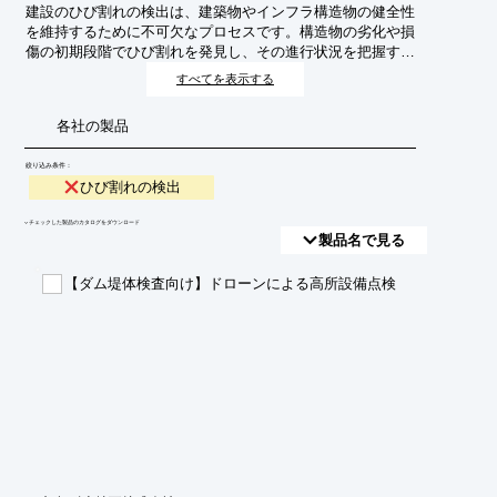
建設のひび割れの検出は、建築物やインフラ構造物の健全性
を維持するために不可欠なプロセスです。構造物の劣化や損
傷の初期段階でひび割れを発見し、その進行状況を把握する
ことで、大規模な事故の予防、補修コストの削減、そして構
すべてを表示する
造物の長寿命化に貢献します。この技術は、目視検査に加え
て、高度な計測技術や画像解析技術を駆使して、人では見落
各社の製品
としがちな微細なひび割れも高精度に捉えることを目的とし
ています。
絞り込み条件：
ひび割れの検出
​▼チェックした製品のカタログをダウンロード
製品名で見る
【ダム堤体検査向け】ドローンによる高所設備点検