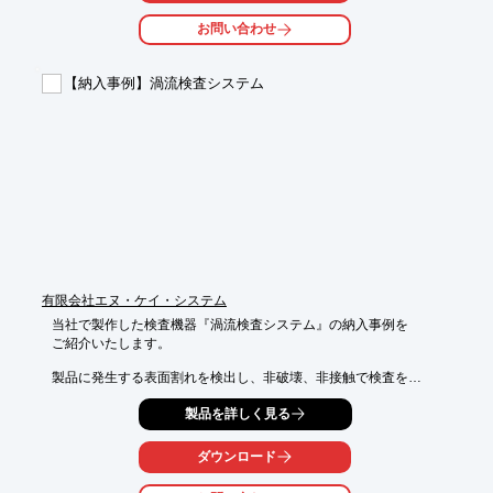
ワークを回転させながら渦流センサーを動かすことによって、パ
お問い合わせ
ッド面の

全面検査を行います。

【納入事例】渦流検査システム
【特長】

■検査手法は様々な製品に応用が可能

※詳しくは関連リンクをご覧いただくか、お気軽にお問い合わせ
下さい。
有限会社エヌ・ケイ・システム
当社で製作した検査機器『渦流検査システム』の納入事例を

ご紹介いたします。

製品に発生する表面割れを検出し、非破壊、非接触で検査を

行う事が可能です。

製品を詳しく見る
製品検査の仕様によっては、搬入、検査、払出までの工程を

完全インラインで行う事が可能です。

ダウンロード
【特長】
