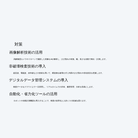
​対策
画像解析技術の活用
高解像度カメラやドローンで撮影した画像をAIが解析し、ひび割れの有無、幅、長さを自動で検出・計測します。
非破壊検査技術の導入
超音波、電磁波、赤外線などの技術を用いて、構造物を破壊せずに内部のひび割れや劣化状況を把握します。
デジタルデータ管理システムの導入
検査データをクラウド上で一元管理し、リアルタイムでの共有、履歴管理、分析を容易にします。
自動化・省力化ツールの活用
ロボットや自動計測機器を導入することで、検査の効率化と人的ミスの削減を図ります。