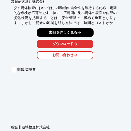
加賀耐火煉瓦株式会社
ダム堤体検査においては、構造物の健全性を維持するため、定期
的な点検が不可欠です。特に、広範囲に及ぶ堤体の表面や内部の
劣化状況を把握することは、安全管理上、極めて重要となりま
す。しかし、従来の足場を組む方法では、時間とコストがかか
り、点検作業自体がダムの運用に影響を与える可能性も考慮しな
製品を詳しく見る
ければなりません。当社のドローンによる高所設備点検は、これ
らの課題に対し、安全かつ効率的なソリューションを提供しま
す。

ダウンロード
【活用シーン】

お問い合わせ
・ダム堤体の広範囲な目視点検

・ひび割れや漏水の早期発見

・アクセス困難な箇所の詳細調査

非破壊検査
・定期的な維持管理業務

【導入の効果】

・足場設置にかかるコストと時間の削減

・作業員の墜落・転落リスクの低減

・点検準備期間の短縮

・生産への影響を最小限に抑えた日常的な点検業務への移行支援
綜合非破壊検査株式会社