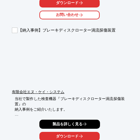
(パネル面にてLEDにも表示＆警報ブザーあり)も可能です。

ダウンロード
ご要望の際はお気軽にお問い合わせください。

お問い合わせ
【特長】

■打撃ハンマ近傍に音響マイクを備え、打撃ハンマによる打撃力
【納入事例】ブレーキディスクローター渦流探傷装置
の波形と

　マイクによる音響波形を取得

■取得波形はパソコンに転送され同一画面に表示

■波形はリアルタイム表示とともにパソコン内で蓄積可能で、

　呼び出されたデータは色別に8種類までパソコン画面上重複が
可能

※詳しくはPDFをダウンロードしていただくか、お気軽にお問い
合わせください。
有限会社エヌ・ケイ・システム
当社で製作した検査機器『ブレーキディスクローター渦流探傷装
置』の

納入事例をご紹介いたします。

自動車の最重要保安部品であるブレーキディスクロータ(ハイカー
製品を詳しく見る
ボン鋳鉄)

のパッド面の表面に発生する表面キズ(割れ)を渦流探傷により検
出します。

ダウンロード