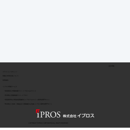
会社情報
​プライバシーポリシー
​情報の外部伝達について
利用規約
イプロス関連サービス
> 製造業向け情報検索サイト イプロスものづくり
> BtoB向け情報検索サイト イプロス
> 製造業特化の用途別課題解決 | イプロスものづくり業界別専門サイト
> BtoB向け | 目的・用途起点で課題解決を支援 | イプロス業界別専門サイト
COPYRIGHT © IPROS CORPORATION ALL RIGHTS RESERVED