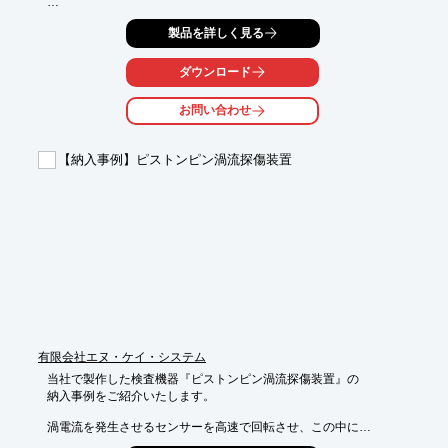
基本的に、キー配置、メニュー構成及び操作は、USM35X JEと
製品を詳しく見る
同じです。

さらに使いやすく、機能性を向上しています。スクリーンショッ
トや探傷データは、SDカードに保存が可能となり、幅広い検査
ダウンロード
に対応する超音波探傷器です︕

お問い合わせ
※2027年よりJSNDIにてUT実技試験の貸与の対応機となりま
す。（Gタイプ / Rタイプ選択なくなります）

【納入事例】ピストンピン渦流探傷装置
【特長】

■USM35X JEと同じキー配置、メニュー構成のため、操作ストレ
スがありません。

■JIS-DAC 機能(最大16ポイント記録)、S-DAC 機能（距離振幅特
性曲線）搭載。

■斜角スキップ点色別表示機能搭載。(画面上に0.5S, 1.0S,1.5Sご
とにカラーで色別表示)

■バッテリ動作時間は13 時間。（標準リチウムイオンバッテリ使
用時）

■作業環境に合わせて画面表示カラーの選択が可能。

■専用ケーブルでVGA 出力により外部モニタやプロジェクタとの
接続が可能。
有限会社エヌ・ケイ・システム
当社で製作した検査機器『ピストンピン渦流探傷装置』の

納入事例をご紹介いたします。

渦電流を発生させるセンサーを高速で回転させ、この中に

製品を通過させることで製品全周面の割れ検査を短時間で
