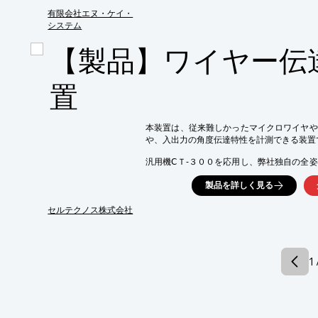
超音波の測定箇所を多チャンネル化する事で
有限会社エヌ・ケイ・
能です。

システム
測定材の機種が変更となる場合は、治具交換
検査結果は、データ処理ユニット内のPCへ保
【製品】ワイヤー伝
測定材は、中空のシャフトや円筒形状のパイ
※鋳造品、焼結材、カムシャフト、樹脂パイ
置
本装置は、従来難しかったマイクロワイヤや
や、入出力の角度伝達特性を計測できる装置で
汎用機ⅭＴ-３００を応用し、弊社独自の全
性を測定することが可能です。

製品を詳しく見る
また、本装置の応用によりワイヤーやＰＴＣ
作感を、グラフとデータより、数値化するこ
セルテクノス株式会社
※詳しくはカタログをご覧ください
1 