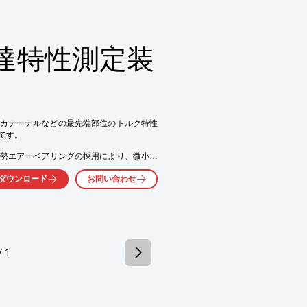
、複数ポイントを同時に検査することが可
による対応が可能。

存されます。（通常CSV形式）

達特性測定装
プとなります。

プなど、多様な材質に対応
カテーテルなどの最先端部位のトルク特性
す。

姿勢エアーベアリングの採用により、微小特
ダウンロード
お問い合わせ
Ａの操作性を評価でき、従来難しかった操
とが出来ます。

/ 1