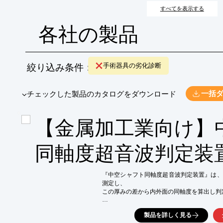
すべてを表示する
各社の製品
絞り込み条件：
手術器具の劣化診断
​▼チェックした製品のカタログをダウンロード
一括
【金属加工業向け】
同軸度超音波判定装
『中空シャフト同軸度超音波判定装置』は、
測定し、

この厚みの差から内外面の同軸度を算出し判
測定治具上にセットした検査材を回転させる
製品を詳しく見る
を行います。
