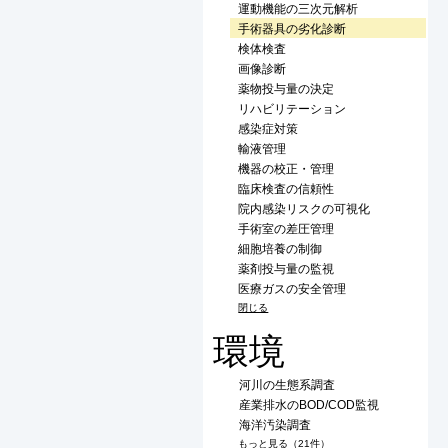
運動機能の三次元解析
手術器具の劣化診断
検体検査
画像診断
薬物投与量の決定
リハビリテーション
感染症対策
輸液管理
機器の校正・管理
臨床検査の信頼性
院内感染リスクの可視化
手術室の差圧管理
細胞培養の制御
薬剤投与量の監視
医療ガスの安全管理
閉じる
環境
河川の生態系調査
産業排水のBOD/COD監視
海洋汚染調査
もっと見る（21件）