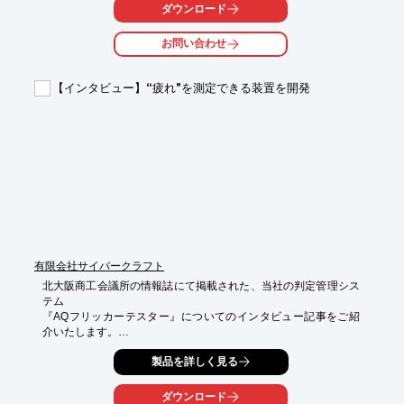
ダウンロード
また、10秒間未使用の場合は自動的に電源がOFFになるため、

省エネにも貢献いたします。

お問い合わせ
ご要望の際はお気軽に、お問い合わせください。

【機能】

【インタビュー】“疲れ"を測定できる装置を開発
■赤外線センサー

■自動保存メモリー機能

■自動電源OFF

■大型LCDディスプレイ

■乾電池式で配線不要

■サイレントモード

※詳しくはPDFをダウンロードしていただくか、お問い合わせく
ださい。
有限会社サイバークラフト
北大阪商工会議所の情報誌にて掲載された、当社の判定管理シス
テム

『AQフリッカーテスター』についてのインタビュー記事をご紹
介いたします。

計測に時間がかからない、などの製品特長をはじめとし、製品仕
製品を詳しく見る
様や

活用の場、メリットなどについて詳しく掲載。

ダウンロード