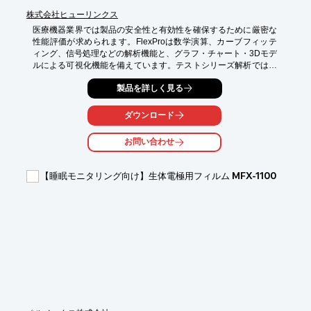
株式会社ヒューリンクス
医療機器業界では製品の安全性と有効性を確保するために厳密な
性能評価が求められます。FlexProは数学演算、カーブフィッテ
ィング、信号処理などの解析機能と、グラフ・チャート・3Dモデ
ルによる可視化機能を備えています。テストシリーズ解析では、
データセット数や表示する結果数が変化しても動的な解析・表示
製品を詳しく見る
機能が自動的に適応し、解析テンプレートをワンクリックで複数
の測定データに適用できます。カーブフィッティング、統計解
析、スペクトル解析、イベント抽出、フィルタリングなどの機能
ダウンロード
が試作データの解析・性能比較を支援します。

お問い合わせ
【活用シーン】

・開発段階での試作データの解析

・品質管理におけるロットごとの性能比較

【睡眠モニタリング向け】生体電極用フィルム MFX-1100
・規制当局提出用データの作成

・研究開発における新しい評価手法の検討

【導入の効果】

・解析時間の短縮と作業効率の向上

・客観的で信頼性の高い評価結果の取得

・レポート作成の自動化による工数削減

・多様な解析手法への対応による評価精度の向上