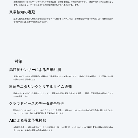
多数の患者のバイタルサインデータを手作業で記録・管理する場合、時間と労力がかかり、集計や傾向分析が困難になり
ます。これにより、データに基づいた的確な医療判断が遅れることがあります。
異常検知の遅延
定められた基準値から外れた場合にのみアラートを発するシステムでは、基準値近辺での緩やかな変化や、複数の指標の
複合的な変化を見逃す可能性があります。
​対策
高精度センサーによる自動計測
最新のバイタルサイン計測機器に搭載された高精度センサーを用いることで、人為的な誤差を排除し、より正確で信頼性
の高いデータを取得します。
連続モニタリングとリアルタイム通知
患者のバイタルサインを常時モニタリングし、異常値や急激な変化を検知した場合に、即座に医療従事者へ通知するシス
テムを導入します。
クラウドベースのデータ統合管理
計測されたバイタルサインデータをクラウド上で一元管理し、過去のデータとの比較や傾向分析を容易に行えるようにし
ます。これにより、迅速な状況把握と意思決定を支援します。
AIによる異常予兆検知
AI技術を活用し、過去の膨大なデータから学習したパターンに基づき、バイタルサインの微細な変化や複数の指標の組み
合わせから、将来的な異常の予兆を検知します。