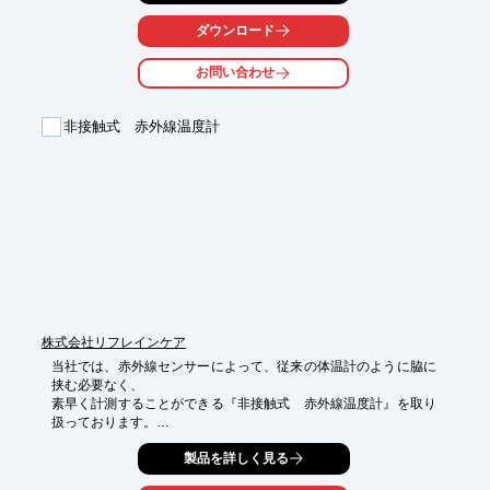
低速記録から高速記録まで、学生の実習から専門的な記録まで幅
ダウンロード
広く

対応します。

お問い合わせ
【仕様（一部）】

■付属ソフトウェア：LabChart

非接触式 赤外線温度計
■CPU プロセッサ：Freescale DSP56858

■RAM：4 Mbit SRAM

■データ通信：USB 2.0

■入力電圧レンジ：±20mV to ±10V

※詳しくはPDF資料をご覧いただくか、お気軽にお問い合わせ下
さい。
株式会社リフレインケア
当社では、赤外線センサーによって、従来の体温計のように脇に
挟む必要なく、

素早く計測することができる『非接触式　赤外線温度計』を取り
扱っております。

測定後は、自動的にメモリーを保存し、最大32回分まで記録可
製品を詳しく見る
能。
