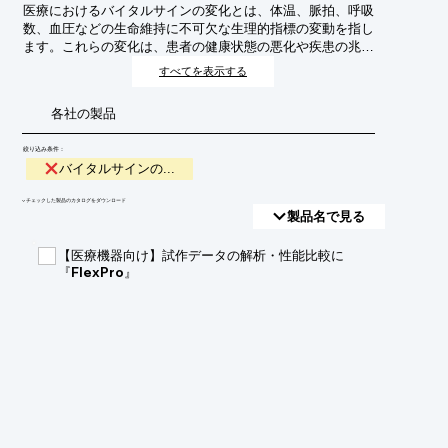
医療におけるバイタルサインの変化とは、体温、脈拍、呼吸
数、血圧などの生命維持に不可欠な生理的指標の変動を指し
ます。これらの変化は、患者の健康状態の悪化や疾患の兆候
を示す重要な手がかりとなり、早期発見・早期介入のために
すべてを表示する
継続的な計測と分析が求められます。
各社の製品
絞り込み条件：
バイタルサインの...
​▼チェックした製品のカタログをダウンロード
製品名で見る
【医療機器向け】試作データの解析・性能比較に
『FlexPro』