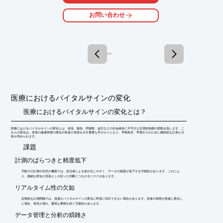
また、今後の展望についても掲載されておりますので、是非ご一
お問い合わせ
読ください。

※記事の詳細内容は、PDF資料より閲覧いただけます。

　詳しくは、お気軽にお問い合わせ下さい。
1 / 1
医療におけるバイタルサインの変化
医療におけるバイタルサインの変化とは？
医療におけるバイタルサインの変化とは、体温、脈拍、呼吸数、血圧などの生命維持に不可欠な生理的指標の変動を指します。こ
れらの変化は、患者の健康状態の悪化や疾患の兆候を示す重要な手がかりとなり、早期発見・早期介入のために継続的な計測と分
析が求められます。
​課題
計測のばらつきと精度低下
手動での計測や旧式の機器では、担当者による差が生じやすく、データの精度が低下する可能性があります。これによ
り、微細な変化の見落としや誤った判断につながるリスクがあります。
リアルタイム性の欠如
定期的な計測間隔では、急激なバイタルサインの変化に即座に対応できない場合があります。患者の状態が急速に悪化し
た場合、発見が遅れ、重篤な事態を招く可能性があります。
データ管理と分析の煩雑さ