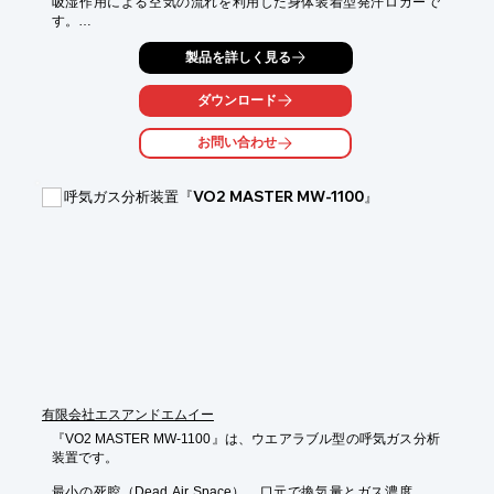
吸湿作用による空気の流れを利用した身体装着型発汗ロガーで
す。

その結果、直径33mmの容器内に最小限の機能を搭載することが

製品を詳しく見る
出来ました。

ダウンロード
これにより、様々な作業、スポーツ、日常生活場面で、行動・作
業を

お問い合わせ
阻害することなく発汗状況を⻑時間にわたり記録できます。

【特長】

呼気ガス分析装置『VO2 MASTER MW-1100』
■シリカゲルの吸湿作用による空気の流れを利用

■直径33mmの容器内に最小限の機能を搭載

■発汗状況を⻑時間にわたり記録できる

※詳しくはPDFをダウンロードして頂くか、お気軽にお問い合わ
せ下さい。
有限会社エスアンドエムイー
『VO2 MASTER MW-1100』は、ウエアラブル型の呼気ガス分析
装置です。

最小の死腔（Dead Air Space）、口元で換気量とガス濃度、温