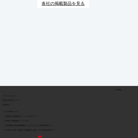
各社の掲載製品を見る
会社情報
​プライバシーポリシー
​情報の外部伝達について
利用規約
イプロス関連サービス
> 製造業向け情報検索サイト イプロスものづくり
> BtoB向け情報検索サイト イプロス
> 製造業特化の用途別課題解決 | イプロスものづくり業界別専門サイト
> BtoB向け | 目的・用途起点で課題解決を支援 | イプロス業界別専門サイト