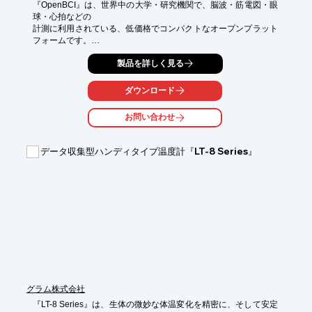
『OpenBCI』は、世界中の大学・研究機関で、脳波・筋電図・眼
球・心拍などの

計測に利用されている、低価格でコンパクトなオープンプラット
フォームです。

様々なプログラミング言語と連携ができ、付属のソフトウェアで
製品を詳しく見る
計測データの

集録・モニタリング・保存・信号解析が実現可能です。

ダウンロード
ご要望の際はお気軽に、お問い合わせください。

お問い合わせ
【特長】

■生体信号を集録するためにデザインされた高精度の入力インタ
ーフェース

データ収集型ハンディタイプ温度計『LT-8 Series』
■最大16chの多チャンネル入力

■USBドングルを介したワイヤレス接続

■多岐にわたるEEGヘッドセットとの組合わせ

■付属のソフトウェアOpenBCI GUIによりデータ集録・保存・周
波数解析を実現

■Python、JavaScript、MATLAB、LabVIEWなど様々なプログラ
ミング言語との連携

※詳しくはPDFをダウンロードしていただくか、お気軽にお問い
合わせください。
グラム株式会社
『LT-8 Series』は、生体の微妙な体温変化を精密に、そして安定