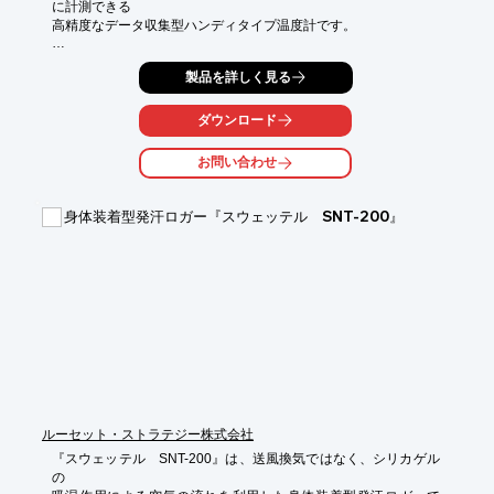
に計測できる

高精度なデータ収集型ハンディタイプ温度計です。

8チャンネルをフルに使うことにより、フィールドにおいて代謝
製品を詳しく見る
量の計測が可能。

専用ソフト(オプション)を使って簡単な操作で、パソコンと当製
ダウンロード
品とのやり取りや

読み込みができ、グラフ表示や印刷も簡単。テキストファイルも
お問い合わせ
作成できるので

他のソフトで編集も可能です。ご要望の際はお気軽にお問い合わ
せください。

身体装着型発汗ロガー『スウェッテル SNT-200』
【特長】

■高精度：0.01℃単位の計測が可能

■超小型：わずか150gの軽さ

■大容量：8チャンネル同時に使用可能

■長時間：電池1で1ヶ月使用可能

■見やすい表示と分かりやすい操作

※詳しくはPDFをダウンロードしていただくか、お気軽にお問い
合わせください。
ルーセット・ストラテジー株式会社
『スウェッテル　SNT-200』は、送風換気ではなく、シリカゲル
の
