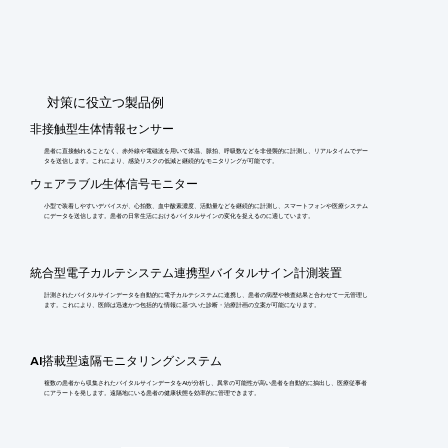
​対策に役立つ製品例
非接触型生体情報センサー
患者に直接触れることなく、赤外線や電磁波を用いて体温、脈拍、呼吸数などを非侵襲的に計測し、リアルタイムでデー
タを送信します。これにより、感染リスクの低減と継続的なモニタリングが可能です。
ウェアラブル生体信号モニター
小型で装着しやすいデバイスが、心拍数、血中酸素濃度、活動量などを継続的に計測し、スマートフォンや医療システム
にデータを送信します。患者の日常生活におけるバイタルサインの変化を捉えるのに適しています。
統合型電子カルテシステム連携型バイタルサイン計測装置
計測されたバイタルサインデータを自動的に電子カルテシステムに連携し、患者の病歴や検査結果と合わせて一元管理し
ます。これにより、医師は迅速かつ包括的な情報に基づいた診断・治療計画の立案が可能になります。
AI搭載型遠隔モニタリングシステム
複数の患者から収集されたバイタルサインデータをAIが分析し、異常の可能性が高い患者を自動的に抽出し、医療従事者
にアラートを発します。遠隔地にいる患者の健康状態を効率的に管理できます。