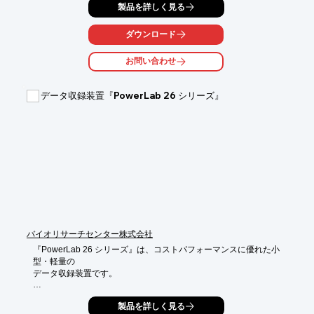
製品を詳しく見る
バッテリーやパワー半導体部品等の異常検出・故障予知をはじ
め、

ダウンロード
体温や車内・室内の熱快適性コントロールデバイスなどの用途で
の

お問い合わせ
活用が期待できる製品となっております。

【特長】

データ収録装置『PowerLab 26 シリーズ』
■吐息レベルの微細な熱も0.01秒で検知

■従来センサ比の1/1000の薄膜構造

■高い形状自由度

■低コストでの量産化

※詳しくはPDF資料をご覧いただくか、お気軽にお問い合わせ下
さい。
バイオリサーチセンター株式会社
『PowerLab 26 シリーズ』は、コストパフォーマンスに優れた小
型・軽量の

データ収録装置です。

1ch 最高100kHzのサンプリング速度を持ち、刺激用のアナログ
製品を詳しく見る
出力を装備。
