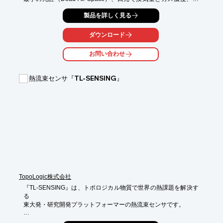
度、

製品を詳しく見る
気圧（高度）を同時に測り、iOS、Androidでモニター、保存、転
送。

ダウンロード
このため呼気を分析器までサンプリングする遅延もなく、呼吸の
頻度や

お問い合わせ
深さに影響されない理想的なブレスバイブレス方式となっており
ます。

熱流束センサ『TL-SENSING』
【特長】

■簡便な操作性

■換気量センサは三種

■軽量

■データの保存と共有

※詳しくはPDFをダウンロードしていただくか、お気軽にお問い
合わせください。
TopoLogic株式会社
『TL-SENSING』は、トポロジカル物質で世界の熱課題を解決す
る

東大発・研究開発プラットフォーマーの熱流束センサです。

従来センサ比の1/1000の薄膜構造で、高い形状自由度。
