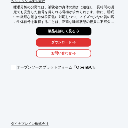
ペルノックス株式会社
睡眠分析の分野では、被験者の身体の動きに追従し、長時間の測
定でも安定した信号を得られる電極が求められます。特に、睡眠
中の微細な動きや体位変化に対応しつつ、ノイズの少ない質の高
い生体信号を取得することは、正確な睡眠状態の把握に不可欠で
す。不適切な電極は、測定誤差や被験者の不快感につながる可能
製品を詳しく見る
性があります。SilkyLink MFX-1100は、薄く柔軟な電極材料とし
て、これらの課題に対応し、睡眠分析の精度向上に貢献します。

ダウンロード
【活用シーン】

・自宅での睡眠モニタリング

お問い合わせ
・臨床研究における睡眠評価

・ウェアラブルデバイスへの応用

オープンソースプラットフォーム『OpenBCI』
【導入の効果】

・身体の動きに追従し、測定中のノイズを低減

・長時間の使用でも安定した信号品質を維持

・手軽に加工でき、試作・開発期間を短縮
ダイナブレイン株式会社