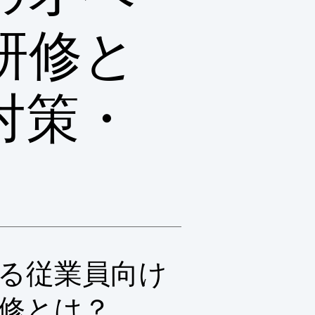
研修と
対策・
る従業員向け
修とは？