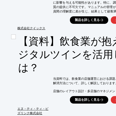
に影響を与える可能性があります。特に、調
質の提供に不可欠です。マニュアルの管理が
員間の理解度に差が生じ、結果として顧客満
Share DXは、マニュアルの一元管理を通
製品を詳しく見る
【活用シーン】

・調理手順の標準化

株式会社クイックス
・接客マニュアルの共有

【資料】飲食業が抱
・新人教育

【導入の効果】

・オペレーションの標準化による品質向上

ジタルツインを活用
・従業員のスキルアップ

・顧客満足度の向上
は？
当資料では、飲食業の店舗運営における課題
解消方法について、詳しく解説しております。
店舗のレイアウト設計・多店舗のマネジメン
高負荷な業務についてや、その原因などについ
製品を詳しく見る
NTTビズリングの「Beamo」は、デジタル
直観的に操作できるUIで、飲食店の課題はも
エヌ・ティ・ティ・ビ
さまざまな業界・業務の課題解消にご活用いた
ズリンク株式会社