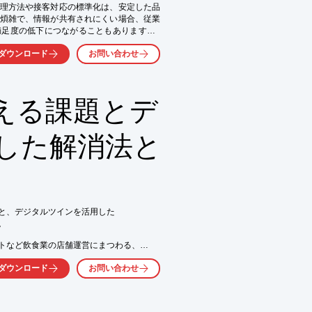
理方法や接客対応の標準化は、安定した品
煩雑で、情報が共有されにくい場合、従業
足度の低下につながることもあります。i-
じて、店舗運営の均一化を支援します。

ダウンロード
お問い合わせ
える課題とデ
した解消法と
と、デジタルツインを活用した



トなど飲食業の店舗運営にまつわる、

て掲載。

ダウンロード
お問い合わせ
ツールを使い慣れていない方でも、

ちろん、小売業や不動産業など

だけます。
