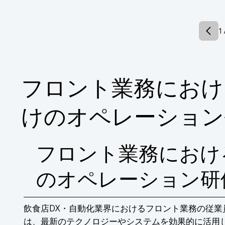
【掲載内容】

■飲食業の店舗運営にまつわる、高負荷な業務
■高負荷な業務の原因とは

1 
■飲食業の店舗開発におけるデジタルツイン活
■NTTビズリングのデジタルツイン「Beam
※詳しくはPDFをダウンロードしていただ
フロント業務におけ
けのオペレーション
フロント業務におけ
のオペレーション研
飲食店DX・自動化業界におけるフロント業務の従業
は、最新のテクノロジーやシステムを効果的に活用