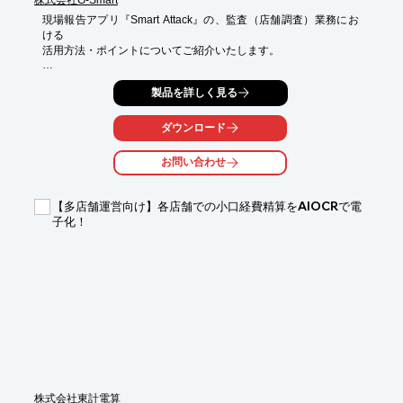
現場報告アプリ『Smart Attack』の、監査（店舗調査）業務にお
ける

活用方法・ポイントについてご紹介いたします。

★★　飲食店などの店舗調査/監査報告を「Smart Attack」で効率
製品を詳しく見る
化！　★★

■作業員のメリット

　1．スマホでチェック項目結果入力・撮影だけで、監査報告書
ダウンロード
がその場（現場）で完成

　2．過去参照機能で、過去の監査内容もその場で確認し、前回
お問い合わせ
からの改善度も把握しやすい

■管理者のメリット

【多店舗運営向け】各店舗での小口経費精算をAIOCRで電
　1．「GPS写真」や「位置情報取得」機能で、改ざん不可の写
子化！
真と日時を自動記録

　2．多様な入力型から独自の監査フォームを作成可能。報告内
容は本部にリアルタイム共有され、漏れや不備はその場でフィー
ドバック可能。

★★　利用者の声　★★

・監査結果をすぐに電子(PDF)化でき、事務作業の負担が大幅に
軽減した

・前回結果をスマホで確認・比較しながら入力でき、スムーズに
作業できる

・初期費用0円、利用IDごとのシンプルな課金体系なので、必要
な分だけ使えコスト面で助かっている

株式会社東計電算