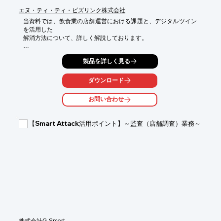
エヌ・ティ・ティ・ビズリンク株式会社
当資料では、飲食業の店舗運営における課題と、デジタルツイン
を活用した

解消方法について、詳しく解説しております。

店舗のレイアウト設計・多店舗のマネジメントなど飲食業の店舗
製品を詳しく見る
運営にまつわる、

高負荷な業務についてや、その原因などについて掲載。

ダウンロード
NTTビズリングの「Beamo」は、デジタルツールを使い慣れてい
ない方でも、

お問い合わせ
直観的に操作できるUIで、飲食店の課題はもちろん、小売業や不
動産業など

さまざまな業界・業務の課題解消にご活用いただけます。

【Smart Attack活用ポイント】～監査（店舗調査）業務～
【掲載内容】

■飲食業の店舗運営にまつわる、高負荷な業務

■高負荷な業務の原因とは

■飲食業の店舗開発におけるデジタルツイン活用術

■NTTビズリングのデジタルツイン「Beamo」で飲食業の店舗開
発の課題を解消

※詳しくはPDFをダウンロードしていただくか、お気軽にお問い
合わせください。
株式会社G-Smart