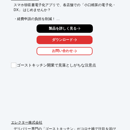
スマホ領収書電子化アプリで、各店舗での「小口精算の電子化・
※詳しくは、「関連リンク」↓↓ をご覧いただくか、お気軽にお問
DX」 はじめませんか？

い合わせ下さい。
・経費申請の負担を削減！ 

 領収書特化型のAI-OCRが自動でテキスト化します。

製品を詳しく見る
　→ 領収書の内容を申請書や経費システムへ入力する手間がゼロ
に！

ダウンロード
・スマホアプリをご提供！

店舗や営業マンご自身で領収書を撮影するだけ。

お問い合わせ
　→ 領収書原本の受け渡しの手間や 紛失リスクがゼロに。顧客
満足度UP！

ゴーストキッチン開業で見落としがちな注意点
=＝＝

スマホで簡単OCR！

外出の多い営業マンや各店舗で勤務されている従業員の領収書精
算申請をスマホだけで完結できます。

申請者は、各自のスマホアプリより領収書を撮影し、経費申請を
行うだけ。

領収書・レシートの読み取りに特化したAI-OCRにより、撮影し
た領収書の写真から経費申請費に必要な情報を自動抽出し、経費
申請の仮データを自動作成します。

従業員の経費精算作業のストレスを大幅に軽減します。

電子化した領収書画像はクラウドで確認できるうえ、外部連携も
エレクター株式会社
可能。既存の電帳法対応管理ソフトへ連携したり、経費精算申請
デリバリー専門の「ゴーストキッチン」がコロナ禍で注目を浴び
データとしてワークフローシステムや会計システムへ連携するこ