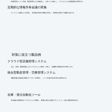
在庫管理やシフト作成、勤怠管理などを自動化し、人的ミスを減らし、リアルタイムな情報更新を実現する。
定期的な情報共有会議の実施
オンライン会議などを活用し、各店舗の状況や課題を共有し、改善策を検討する機会を設ける。
​対策に役立つ製品例
クラウド型店舗管理システム
売上、在庫、顧客情報などをリアルタイムで集約・分析し、店舗間の情報共有を円滑にする。
統合型勤怠管理・労務管理システム
複数店舗の従業員の勤怠データを一元管理し、シフト作成や給与計算を効率化する。
在庫・発注自動化ツール
各店舗の在庫状況をリアルタイムで把握し、最適な発注を自動で行うことで、欠品や過剰在庫を防ぐ。