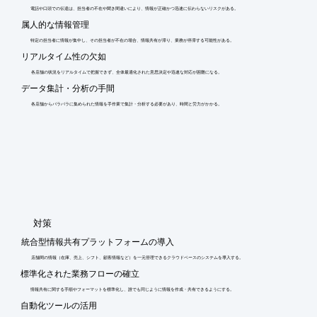
電話や口頭での伝達は、担当者の不在や聞き間違いにより、情報が正確かつ迅速に伝わらないリスクがある。
属人的な情報管理
特定の担当者に情報が集中し、その担当者が不在の場合、情報共有が滞り、業務が停滞する可能性がある。
リアルタイム性の欠如
各店舗の状況をリアルタイムで把握できず、全体最適化された意思決定や迅速な対応が困難になる。
データ集計・分析の手間
各店舗からバラバラに集められた情報を手作業で集計・分析する必要があり、時間と労力がかかる。
​対策
統合型情報共有プラットフォームの導入
店舗間の情報（在庫、売上、シフト、顧客情報など）を一元管理できるクラウドベースのシステムを導入する。
標準化された業務フローの確立
情報共有に関する手順やフォーマットを標準化し、誰でも同じように情報を作成・共有できるようにする。
自動化ツールの活用