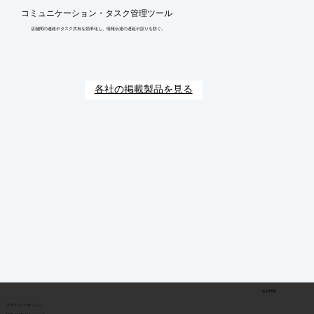
コミュニケーション・タスク管理ツール
店舗間の連絡やタスク共有を効率化し、情報伝達の遅延や誤りを防ぐ。
各社の掲載製品を見る
会社情報
​プライバシーポリシー