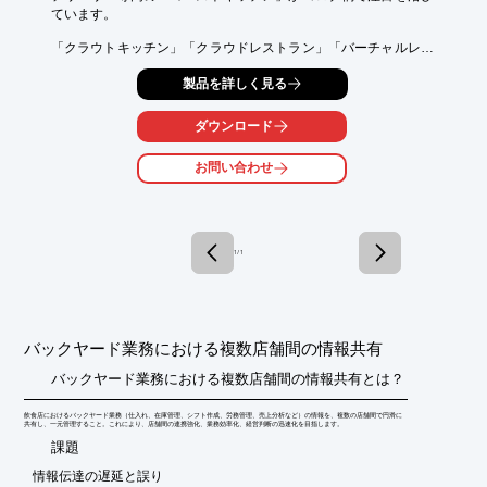
ています。

ともできます
「クラウトキッチン」「クラウドレストラン」「バーチャルレス
トラン」

製品を詳しく見る
などとも呼ばれるレストランの新形態として、ニュースなどでも

報じられる機会が多くなりました。

ダウンロード
利益率を高めるための新しいビジネスモデルとして、フードサー
ビス業界

お問い合わせ
以外からの新規参入も多いようです。

そのためゴーストキッチンを開業するにあたり、見落としがちな
注意点を

まとめてみました。

1 / 1
※コラムの詳細内容は、関連リンクより閲覧いただけます。

　詳しくは、お気軽にお問い合わせ下さい。
バックヤード業務における複数店舗間の情報共有
バックヤード業務における複数店舗間の情報共有とは？
飲食店におけるバックヤード業務（仕入れ、在庫管理、シフト作成、労務管理、売上分析など）の情報を、複数の店舗間で円滑に
共有し、一元管理すること。これにより、店舗間の連携強化、業務効率化、経営判断の迅速化を目指します。
​課題
情報伝達の遅延と誤り