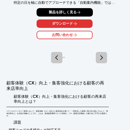
特定の日を軸に自動でアプローチできる「自動案内機能」では、

車検日を基準にメンテナンスや次回車検の案内を自動で配信可
製品を詳しく見る
能。

その他にも、「チャット機能」やアプリで手間なく受付できる

ダウンロード
「チェックイン機能」など、様々な機能が標準搭載されておりま
す。

お問い合わせ
【機能(一部)】

■クーポン

■お知らせ

■自動案内

1 / 1
■アフターフォロー

■会員登録

※詳しくはPDF資料をご覧いただくか、お気軽にお問い合わせ下
さい。
顧客体験（CX）向上・集客強化における顧客の再
来店率向上
顧客体験（CX）向上・集客強化における顧客の再来店
率向上とは？
リテールテクノロジー業界において、顧客体験（CX）の向上と集客強化を通じて、一度来店した顧客に再び足を運んでもらう「再
来店率向上」を目指す戦略のことです。これは、新規顧客獲得コストの抑制と、LTV（顧客生涯価値）の最大化に不可欠な要素で
す。
​課題
顧客ニーズの多様化への対応不足