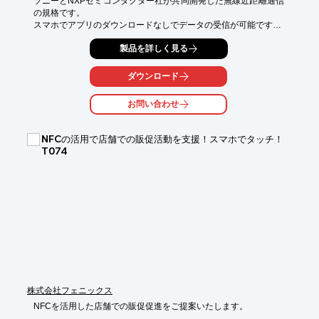
業も含む)を行っています。
ソニーとNXPセミコンダクター社が共同開発した無線近距離通信
の規格です。

スマホでアプリのダウンロードなしでデータの受信が可能です！

スマホでかざすだけでURLへ飛ぶことが可能です！

製品を詳しく見る
交通系ICカードのSuicaやPASMO、マイナンバーカード、クレジ
ットカード、

ダウンロード
おさいふケータイなど身近なところでも使用されています。

お問い合わせ
【QRコードとの比較】

■読み取りアクションが少ないため、読取り回数が増え、利用率
UPに繋がります。

NFCの活用で店舗での販促活動を支援！スマホでタッチ！
QRコード(4アクション)：スマホ立ち上げ→アプリかカメラを起
T074
動→焦点を合わせる→URLタップ

NFC(２アクション)：スマホ立ち上げ→かざす

【フェニックスのNFCサービス】

NFCのラベルやカードなどのNFCメディア販売、NFCメディアに
印字とICへの書込をする機器やソフト販売、

NFCメディアへ印字エンコードするサービス(POPやポスター、
台紙への貼り付けなどの付帯作業も含む)を行っています。

【店舗でのNFC活用例】

■製品PR

■アプリダウンロード

株式会社フェニックス
■キャンペーン

NFCを活用した店舗での販促促進をご提案いたします。

■Wi-Fi(IDとPASS自動入力)