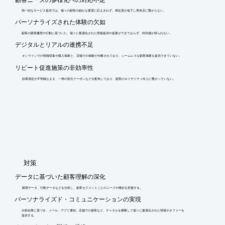
画一的なサービス提供では、個々の顧客の細かな要望に応えきれず、満足度が低下し再来店に繋がらない。
パーソナライズされた体験の欠如
顧客の購買履歴や行動に基づいた、個々に最適化された情報提供や提案ができておらず、特別感が得られない。
デジタルとリアルの連携不足
オンラインでの情報収集や購入体験と、店舗での体験が分断されており、シームレスな顧客体験を提供できていない。
リピート促進施策の非効率性
効果測定が不明確なまま、一律の割引クーポンなどを配布しており、顧客のロイヤリティ向上に繋がっていない。
​対策
データに基づいた顧客理解の深化
購買データ、行動データなどを分析し、顧客セグメントごとのニーズや嗜好を把握する。
パーソナライズド・コミュニケーションの実現
分析結果に基づき、メール、アプリ通知、店舗での接客など、チャネルを横断して個々に最適化された情報やオファーを
提供する。