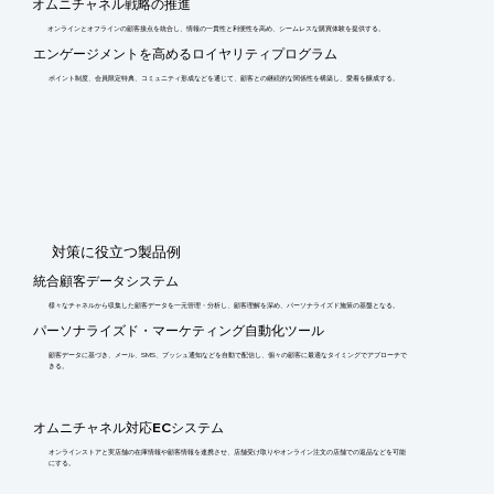
オムニチャネル戦略の推進
オンラインとオフラインの顧客接点を統合し、情報の一貫性と利便性を高め、シームレスな購買体験を提供する。
エンゲージメントを高めるロイヤリティプログラム
ポイント制度、会員限定特典、コミュニティ形成などを通じて、顧客との継続的な関係性を構築し、愛着を醸成する。
​対策に役立つ製品例
統合顧客データシステム
様々なチャネルから収集した顧客データを一元管理・分析し、顧客理解を深め、パーソナライズド施策の基盤となる。
パーソナライズド・マーケティング自動化ツール
顧客データに基づき、メール、SMS、プッシュ通知などを自動で配信し、個々の顧客に最適なタイミングでアプローチで
きる。
オムニチャネル対応ECシステム
オンラインストアと実店舗の在庫情報や顧客情報を連携させ、店舗受け取りやオンライン注文の店舗での返品などを可能
にする。