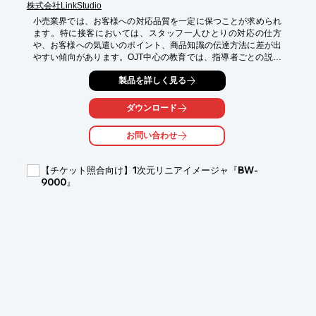
株式会社LinkStudio
小売業界では、お客様への対応品質を一定に保つことが求められ
ます。特に接客においては、スタッフ一人ひとりの対応の仕方
や、お客様への気遣いのポイント、商品知識の伝達方法に差が出
やすい傾向があります。OJT中心の教育では、指導者ごとの説明
のニュアンスや確認の深さが異なり、それがお客様へのサービス
製品を詳しく見る
品質のばらつきにつながる可能性があります。こうした教育のば
らつきを整理し、現場の接客教育を標準化していくことが、お客
様満足度向上に不可欠です。

ダウンロード
【活用シーン】

お問い合わせ
・新人スタッフへの接客マナー研修

・商品知識やセールストークの標準化

・お客様への対応における注意点の共有

【チケット照合向け】1次元リニアイメージャ『BW-
・多言語対応が必要な店舗での接客

9000』
【導入の効果】

・接客品質の均一化による顧客満足度向上

・スタッフの早期戦力化と教育コストの削減

・属人化していた教育の標準化と効率化

・店舗全体のサービスレベル向上

教育のばらつきをどう整理し、現場教育を標準化していくべき
か。詳しくは資料でご確認ください。