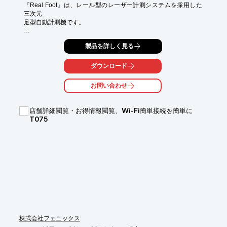
『Real Foot』は、レール型のレーザー計測システムを採用した
三次元

足型自動計測機です。

片足わずか約15秒で、足の形状を立体的に計測。足首から下の
製品を詳しく見る
「甲」「踵」

「つま先」「足裏」などの片足約3万ヶ所を計測し足型を正確に
再現します。

ダウンロード
また、専用のキャリーケースでイベントなどでも容易に設置が可
お問い合わせ
能です。

【特長】

店舗詳細閲覧・お得情報閲覧、Wi-Fi簡単接続を簡単に
■片足15秒で立体計測

T075
■クラウド管理

■コンパクト設計

■片足約3万ポイント

■スピーディ起動・分析

■プリント・スマホ出力

※詳しくはPDF資料をご覧いただくか、お気軽にお問い合わせ下
さい。
株式会社フェニックス