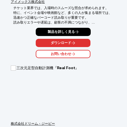
アイメックス株式会社
チケット業界では、入場時のスムーズな照合が求められます。

特に、イベント会場や映画館など、多くの人が集まる場所では、

迅速かつ正確なバーコード読み取りが重要です。

読み取りエラーや遅延は、顧客の不満につながり、

運営の効率を低下させる可能性があります。

製品を詳しく見る
BW-9000は、液晶画面に表示されたバーコードも

高速に読み取ることができ、スムーズな入場をサポートします。

ダウンロード
【活用シーン】

・イベント会場でのチケット照合

お問い合わせ
・映画館での入場管理

・テーマパークでのアトラクション利用

三次元足型自動計測機『Real Foot』
【導入の効果】

・入場時の待ち時間短縮

・照合業務の効率化

・顧客満足度の向上
株式会社ドリーム・ジーピー