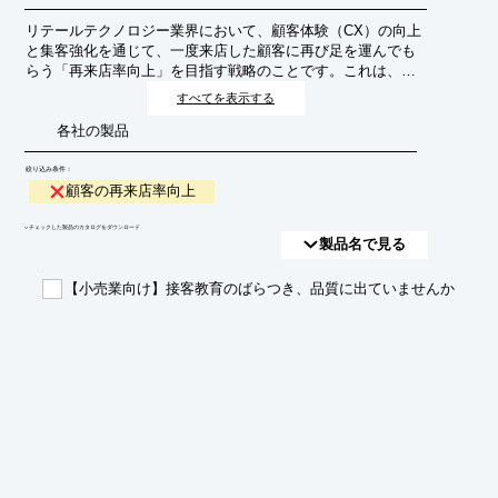
リテールテクノロジー業界において、顧客体験（CX）の向上
と集客強化を通じて、一度来店した顧客に再び足を運んでも
らう「再来店率向上」を目指す戦略のことです。これは、新
規顧客獲得コストの抑制と、LTV（顧客生涯価値）の最大化
すべてを表示する
に不可欠な要素です。
各社の製品
絞り込み条件：
顧客の再来店率向上
​▼チェックした製品のカタログをダウンロード
製品名で見る
【小売業向け】接客教育のばらつき、品質に出ていませんか