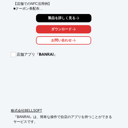
【店舗でのNFC活用例】

■クーポン券配布

■キャンペーン販促

製品を詳しく見る
■アプリダウンロード

■商品情報

ダウンロード
【NFCとは…？】

ソニーとNXPセミコンダクター社が共同開発した無線近距離通信
お問い合わせ
の規格です。

スマホでアプリのダウンロードなしでデータの受信が可能です！

スマホでかざすだけでURLへ飛ぶことが可能です！

店舗アプリ『BANRAI』
【QRコードとの比較】

■読み取りアクションが少ないため、読取り回数が増え、利用率
UPに繋がります。

QRコード(4アクション)：スマホ立ち上げ→アプリかカメラを起
動→焦点を合わせる→URLタップ

NFC(２アクション)：スマホ立ち上げ→かざす

■デザイン性に優れている

　スマホをタッチしているイラストなど自由に入れられます

【フェニックスのNFCサービス】

株式会社BELLSOFT
NFCのラベルやカードなどのメディア販売、NFCメディアに印字
とICへの書込をする機器やソフト販売、

『BANRAI』は、簡単な操作で自店のアプリを持つことができる

印字エンコードするサービス(POPなどへの貼付けなどの付帯作
サービスです。

業も含む)を行っています。