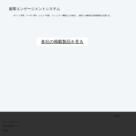
顧客エンゲージメントシステム
ポイント管理、クーポン発行、レビュー収集、コミュニティ機能などを統合し、顧客との継続的な関係構築を支援する。
各社の掲載製品を見る
会社情報
​プライバシーポリシー
​情報の外部伝達について
利用規約