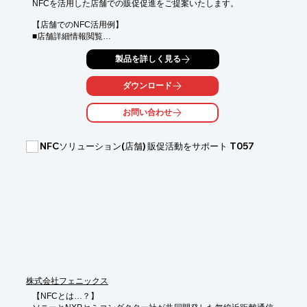
NFCを活用した店舗での販促促進をご提案いたします。

【店舗でのNFC活用例】

■店舗詳細情報閲覧

■お得情報

製品を詳しく見る
■Wi-Fi接続

【NFCとは…？】

ダウンロード
ソニーとNXPセミコンダクター社が共同開発した無線近距離通信
の規格です。

お問い合わせ
スマホでアプリのダウンロードなしでデータの受信が可能です！

スマホでかざすだけでURLへ飛ぶことが可能です！

NFCソリューション(店舗) 販促活動をサポート T057
【QRコードとの比較】

■読み取りアクションが少ないため、読取り回数が増え、利用率
UPに繋がります。

QRコード(4アクション)：スマホ立ち上げ→アプリかカメラを起
動→焦点を合わせる→URLタップ

NFC(２アクション)：スマホ立ち上げ→かざす

■デザイン性に優れている

　スマホをタッチしているイラストなど自由に入れられます

【フェニックスのNFCサービス】

NFCのラベルやカードなどのメディア販売、NFCメディアに印字
株式会社フェニックス
とICへの書込をする機器やソフト販売、

印字エンコードするサービス(POPなどへの貼付けなどの付帯作
【NFCとは…？】
