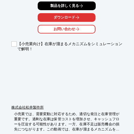
特定し、改善策を講じることが可能になります。本資料は、業務
製品を詳しく見る
プロセスを可視化するための具体的な進め方を「７つのステッ
プ」で解説します。プロジェクトの立ち上げから、棚卸し・可視
化・改善・運用・定着に至るまで、どのように進めれば失敗を防
ダウンロード
ぎ、確実に成果を出せるのか。その全体像をつかむガイドとして
ご活用ください。

お問い合わせ
【活用シーン】

・在庫管理プロセスの可視化

【小売業向け】在庫が溜まるメカニズムをシミュレーション
・発注業務の効率化

で解明！
・棚卸業務の改善

【導入の効果】

・在庫の最適化によるコスト削減

・欠品による販売機会の損失防止

・業務効率の向上
株式会社松井製作所
小売業では、需要変動に対応するため、適切な発注と在庫管理が
重要です。過剰な在庫は保管コストを増加させ、キャッシュフロ
ーを圧迫する可能性があります。一方、在庫不足は販売機会の損
失につながります。この動画では、在庫が溜まるメカニズムをシ