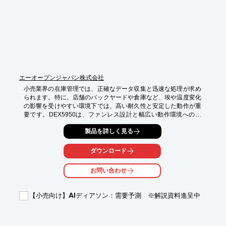
エーオープンジャパン株式会社
小売業界の在庫管理では、正確なデータ収集と迅速な処理が求め
られます。特に、店舗のバックヤードや倉庫など、埃や温度変化
の影響を受けやすい環境下では、高い耐久性と安定した動作が重
要です。DEX5950は、ファンレス設計と幅広い動作環境への対
応により、これらの課題を解決します。

製品を詳しく見る
【活用シーン】

・店舗バックヤードでの在庫管理システム

ダウンロード
・倉庫内での入出庫管理システム

・デジタルサイネージと連携した在庫情報表示

お問い合わせ
【導入の効果】

・安定したシステム稼働による業務効率化

【小売向け】AIディアソン：需要予測 ※解説資料進呈中
・省スペース化による設置場所の有効活用

・長期的な運用コストの削減