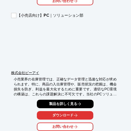
お問い合わせ
・倉庫

【導入の効果】

【小売店向け】PC｜ソリューション部
・欠品による機会損失の削減

・在庫管理業務の効率化

・正確な在庫状況の把握
株式会社ビーアイ
小売業界の在庫管理では、正確なデータ管理と迅速な対応が求め
られます。特に、商品の入出庫管理や、販売状況の把握は、機会
損失を防ぎ、利益を最大化するために重要です。適切なPC環境
の構築は、これらの課題解決に不可欠です。当社のPCソリュー
ションは、在庫管理システムの導入と運用を支援し、業務効率化
製品を詳しく見る
に貢献します。

【活用シーン】

ダウンロード
・POSシステムとの連携

・在庫管理ソフトウェアの導入

お問い合わせ
・データ分析による販売予測
