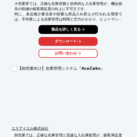
小売業界では、正確な在庫把握と効率的な入出庫管理が、機会損
失の削減や顧客満足度の向上に不可欠です。

特に、多品種少量生産や頻繁な商品入れ替えが行われる環境で
は、手作業による在庫管理は時間と労力がかかり、ヒューマンエ
ラーのリスクも伴います。

製品を詳しく見る
正確な在庫データに基づいた迅速な商品補充や、欠品防止策の実
施が、売上機会の最大化に繋がります。

ダウンロード
当社RFタグを使用した製品管理システムは、これらの課題に対
し、正確かつ効率的な在庫管理を実現します。

お問い合わせ
【活用シーン】

・店舗・倉庫での入出庫作業

【卸売業向け】在庫管理システム『AceZaiko』
・棚卸し作業

・商品トレーサビリティの確保

・欠品管理

【導入の効果】

・在庫管理業務の省力化

・在庫データの精度向上

・欠品・過剰在庫の削減

・作業効率の改善
エスアイエル株式会社
卸売業では、正確な在庫管理と迅速な入出庫処理が、顧客満足度