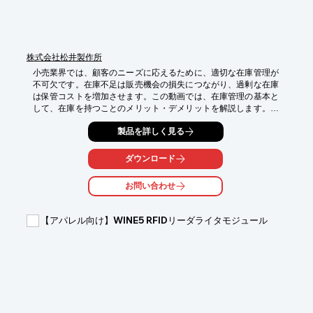
株式会社松井製作所
小売業界では、顧客のニーズに応えるために、適切な在庫管理が
不可欠です。在庫不足は販売機会の損失につながり、過剰な在庫
は保管コストを増加させます。この動画では、在庫管理の基本と
して、在庫を持つことのメリット・デメリットを解説します。適
切な在庫管理は、販売機会の最大化とコスト削減に貢献します。

製品を詳しく見る
【活用シーン】

*   商品の品切れによる販売機会損失を防ぎたい

ダウンロード
*   在庫の過剰・不足を改善したい

*   在庫管理の基礎知識を学びたい

お問い合わせ
【導入の効果】

*   販売機会の最大化

【アパレル向け】WINE5 RFIDリーダライタモジュール
*   在庫コストの削減

*   顧客満足度の向上