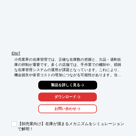
・廃棄費用の削減
IDIoT
小売業界の在庫管理では、正確な在庫数の把握と、欠品・過剰在
庫の抑制が重要です。多くの店舗では、手作業での棚卸や、煩雑
な在庫管理システムの運用が課題となっています。これにより、
機会損失や保管コストの増加につながる可能性があります。当社
のセンサー統合ソリューションは、リアルタイムな在庫データの
製品を詳しく見る
収集と可視化を実現し、これらの課題を解決します。

【活用シーン】

ダウンロード
・店舗の棚卸業務の効率化

・商品の補充タイミングの最適化

お問い合わせ
・在庫データのリアルタイムな可視化

【導入の効果】

【卸売業向け】在庫が溜まるメカニズムをシミュレーション
・在庫管理コストの削減

で解明！
・欠品による販売機会損失の減少

・過剰在庫の抑制による保管コスト削減