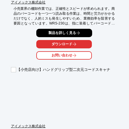
アイメックス株式会社
小売業界の棚卸作業では、正確性とスピードが求められます。商
品のバーコードを一つ一つ読み取る作業は、時間と労力がかかる
だけでなく、人的ミスも発生しやすいため、業務効率を阻害する
要因となっています。WRS-230は、指に装着してバーコードを
読み取ることで、両手を自由に使いながら、迅速かつ正確な棚卸
製品を詳しく見る
作業を可能にします。

【活用シーン】

ダウンロード
・商品陳列棚での在庫確認

・バックヤードでの入出庫管理

お問い合わせ
・セール期間中の商品管理

【導入の効果】

【小売店向け】ハンドグリップ型二次元コードスキャナ
・作業時間の短縮

・人的ミスの削減

・在庫管理の精度向上
アイメックス株式会社