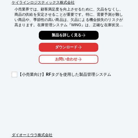
ケイラインロジスティックス株式会社
小売業界では、顧客満足度を向上させるために、欠品をなくし、
商品の供給を安定させることが重要です。特に、需要予測が難し
い商品や、季節性の高い商品は、欠品による機会損失のリスクが
高まります。在庫管理システム『WING』は、正確な在庫状況の
把握と、迅速な補充を可能にし、欠品による販売機会の損失を防
製品を詳しく見る
ぎます。

【活用シーン】

ダウンロード
・店舗運営における欠品リスクの軽減

・商品の需要予測と適切な発注

お問い合わせ
・複数店舗間の在庫連携

【導入の効果】

【小売業向け】RFタグを使用した製品管理システム
・欠品による販売機会損失の削減

・在庫管理業務の効率化

・顧客満足度の向上
ダイオーミウラ株式会社