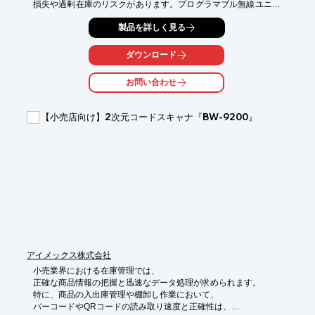
損失や過剰在庫のリスクがあります。プログラマブル無線ユニッ
ト『どこでもでむ・どこでもでむmini』は、接点信号の双方向伝
製品を詳しく見る
送により、離れた場所にあるセンサーからの情報を確実に受信
し、在庫管理の効率化に貢献します。

ダウンロード
【活用シーン】

*   商品棚の在庫センサーと連携し、リアルタイムな在庫状況を把
お問い合わせ
握

*   倉庫内の特定エリアの在庫量を遠隔監視

*   商品の補充指示を自動化

【小売店向け】2次元コードスキャナ『BW-9200』
【導入の効果】

*   在庫管理の精度向上

*   機会損失の削減

*   業務効率化によるコスト削減
アイメックス株式会社
小売業界における在庫管理では、

正確な商品情報の把握と迅速なデータ処理が求められます。

特に、商品の入出庫管理や棚卸し作業において、

バーコードやQRコードの読み取り速度と正確性は、
