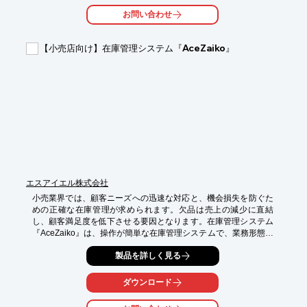
お問い合わせ
【導入の効果】

・在庫管理の精度向上

・作業時間の短縮

【小売店向け】在庫管理システム『AceZaiko』
・人件費の削減
エスアイエル株式会社
小売業界では、顧客ニーズへの迅速な対応と、機会損失を防ぐた
めの正確な在庫管理が求められます。欠品は売上の減少に直結
し、顧客満足度を低下させる要因となります。在庫管理システム
『AceZaiko』は、操作が簡単な在庫管理システムで、業務形態に
合わせた運用が可能です。欠品を未然に防ぎ、販売機会の最大化
製品を詳しく見る
を支援します。

【活用シーン】

ダウンロード
・店舗のバックヤード

・商品陳列棚
