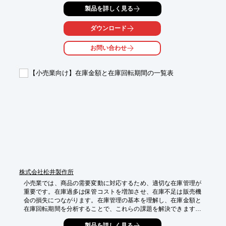
ミュレーションで解説し、発注予測の精度向上に役立つ情報を提
製品を詳しく見る
供します。

【活用シーン】

ダウンロード
・発注業務の効率化

・在庫管理の見直し

お問い合わせ
・不良在庫の削減

【導入の効果】

【小売業向け】在庫金額と在庫回転期間の一覧表
・在庫管理の最適化

・コスト削減

・利益率の向上
株式会社松井製作所
小売業では、商品の需要変動に対応するため、適切な在庫管理が
重要です。在庫過多は保管コストを増加させ、在庫不足は販売機
会の損失につながります。在庫管理の基本を理解し、在庫金額と
在庫回転期間を分析することで、これらの課題を解決できます。
この動画では、在庫管理の基本として、在庫金額と在庫回転期間
製品を詳しく見る