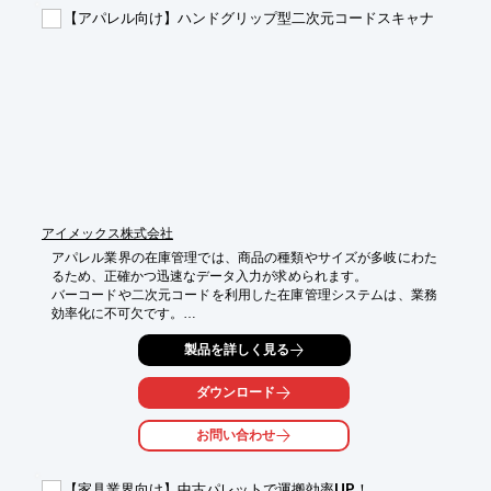
【アパレル向け】ハンドグリップ型二次元コードスキャナ
【導入の効果】

・売上向上

・顧客満足度の向上

・業務効率化

・コスト削減

・的確な経営判断
アイメックス株式会社
アパレル業界の在庫管理では、商品の種類やサイズが多岐にわた
るため、正確かつ迅速なデータ入力が求められます。

バーコードや二次元コードを利用した在庫管理システムは、業務
効率化に不可欠です。

しかし、従来の有線スキャナは、コードを読み取る際に移動の制
製品を詳しく見る
限があり、作業効率を低下させる可能性があります。

BW-845BTは、Bluetooth無線接続により、アパレル店舗や倉庫内
を自由に動き回りながら、

ダウンロード
在庫情報を瞬時に読み取ることが可能です。これにより、在庫管
理の精度向上と、作業時間の短縮を実現します。

お問い合わせ
【活用シーン】

・商品入荷時の検品

【家具業界向け】中古パレットで運搬効率UP！