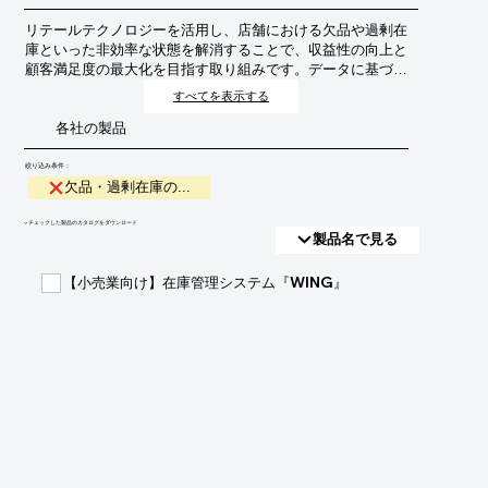
リテールテクノロジーを活用し、店舗における欠品や過剰在
庫といった非効率な状態を解消することで、収益性の向上と
顧客満足度の最大化を目指す取り組みです。データに基づい
た需要予測や在庫管理の最適化を通じて、機会損失の削減と
すべてを表示する
廃棄ロスの低減を実現します。
各社の製品
絞り込み条件：
欠品・過剰在庫の...
​▼チェックした製品のカタログをダウンロード
製品名で見る
【小売業向け】在庫管理システム『WING』