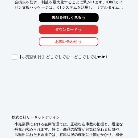
会損失を防ぎ、利益を最大化することに繋がります。IDIoTカイ
ゼン支援パッケージは、IoTシステムを活用し、リアルタイムな
在庫状況の可視化と、データに基づいた改善策の実行を支援しま
製品を詳しく見る
す。

【活用シーン】

ダウンロード
・店舗の在庫管理

・倉庫の在庫管理

お問い合わせ
・商品の補充計画

【導入の効果】

【小売店向け】どこでもでむ・どこでもでむmini
・在庫数の見える化

・欠品・過剰在庫の削減

・発注業務の効率化
株式会社サーキットデザイン
小売業界における在庫管理では、正確な在庫数の把握と、迅速な
補充が求められます。特に、商品の配置が頻繁に変わる店舗や、
広範囲にわたる倉庫では、在庫状況の確認に手間がかかり、機会