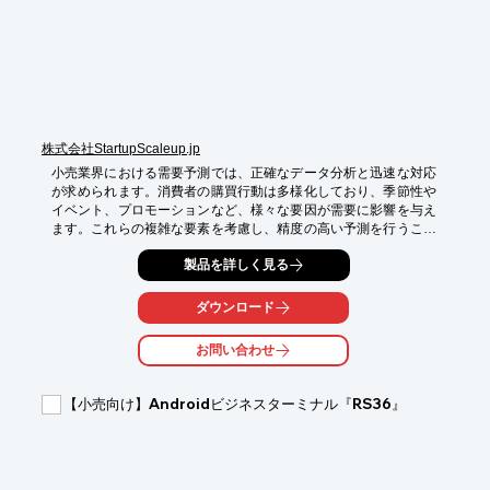
株式会社StartupScaleup.jp
小売業界における需要予測では、正確なデータ分析と迅速な対応
が求められます。消費者の購買行動は多様化しており、季節性や
イベント、プロモーションなど、様々な要因が需要に影響を与え
ます。これらの複雑な要素を考慮し、精度の高い予測を行うこと
が、在庫管理の最適化、機会損失の削減、顧客満足度の向上に繋
製品を詳しく見る
がります。AIディアソンは、御社の技術シーズを基に、需要予測
に特化した事業アイデアを創出します。

ダウンロード
【活用シーン】

・過去の販売データと外部要因を組み合わせた需要予測モデルの
お問い合わせ
構築

・新商品の需要予測

・季節性商品の需要予測

【小売向け】Androidビジネスターミナル『RS36』
【導入の効果】

・在庫の最適化によるコスト削減

・機会損失の削減

・顧客満足度の向上
