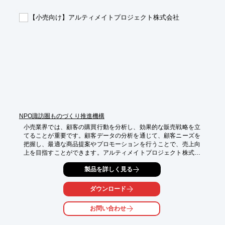
【導入の効果】

【小売向け】アルティメイトプロジェクト株式会社
・在庫の最適化

・業務の効率化

・コスト削減
NPO諏訪圏ものづくり推進機構
小売業界では、顧客の購買行動を分析し、効果的な販売戦略を立
てることが重要です。顧客データの分析を通じて、顧客ニーズを
把握し、最適な商品提案やプロモーションを行うことで、売上向
上を目指すことができます。アルティメイトプロジェクト株式会
社は、お客様のスピーディかつ正確な業務遂行を支援します。

製品を詳しく見る
【活用シーン】

・顧客データの収集と分析

ダウンロード
・販売データの可視化

・顧客セグメント別の分析

お問い合わせ
・効果的なプロモーション戦略の立案

・在庫管理の最適化
