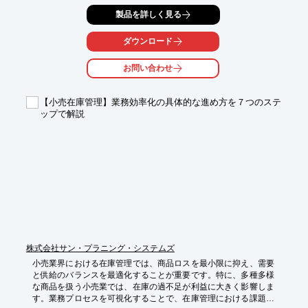
業務効率を大きく左右します。

製品を詳しく見る
誤った読み取りや遅延は、在庫差異の発生や

顧客満足度の低下につながる可能性があります。

2次元コードスキャナ『BW-9200』は、

ダウンロード
高速スキャンと高い読み取り性能により、

在庫管理業務を効率化し、正確なデータ管理を実現します。

お問い合わせ
【活用シーン】

・商品の入出庫管理

【小売在庫管理】業務効率化の具体的な進め方を７つのステ
・棚卸し作業

ップで解説
・商品情報の照会

・POSシステムとの連携

【導入の効果】

・在庫管理の精度向上

・業務効率の大幅な改善

・人的ミスの削減

・顧客満足度の向上
株式会社サン・プラニング・システムズ
小売業界における在庫管理では、商品ロスを最小限に抑え、需要
と供給のバランスを最適化することが重要です。特に、多種多様
な商品を扱う小売業では、在庫の過不足が利益に大きく影響しま
す。業務プロセスを可視化することで、在庫管理における課題を