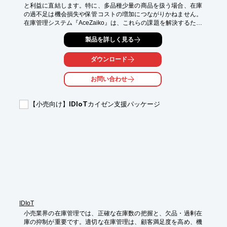
と利益に直結します。特に、多品種少量の商品を扱う場合、在庫
の過不足は機会損失や保管コストの増加につながりかねません。
在庫管理システム『AceZaiko』は、これらの課題を解決するため
に開発されました。

製品を詳しく見る
【活用シーン】

*   商品の入出庫管理

ダウンロード
*   棚卸業務の効率化

*   在庫状況のリアルタイム把握

お問い合わせ
*   ラベル発行による商品管理

【導入の効果】

【小売向け】IDIoTカイゼン支援パッケージ
*   在庫精度向上による機会損失の削減

*   業務効率化によるコスト削減

*   正確な在庫データに基づく経営判断

*   顧客からの注文への迅速な対応
IDIoT
小売業界の在庫管理では、正確な在庫数の把握と、欠品・過剰在
庫の抑制が重要です。適切な在庫管理は、顧客満足度を高め、機