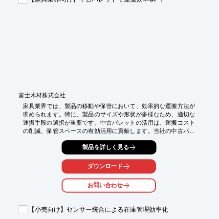
・棚卸し作業

・返品・交換時のデータ入力

・店舗間での在庫移動

【導入の効果】

・在庫管理の精度向上

・作業時間の短縮

・人的ミスの削減

・顧客満足度の向上
富士木材株式会社
家具業界では、製品の移動や保管において、効率的な運搬方法が
求められます。特に、製品のサイズや形状が多様なため、適切な
運搬手段の選択が重要です。中古パレットの活用は、運搬コスト
の削減、保管スペースの有効活用に貢献します。当社の中古パレ
ット買取販売事業は、これらの課題解決に貢献します。

製品を詳しく見る
【活用シーン】

・家具の製造工場での資材運搬

ダウンロード
・倉庫内での製品移動

・配送センターでの製品管理

お問い合わせ
【導入の効果】

・運搬コストの削減

【小売向け】センサー統合による在庫管理効率化
・保管スペースの有効活用
