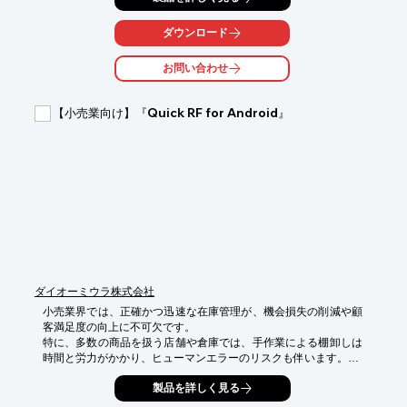
できるため、特別なシステム開発は不要です。

ダウンロード
【活用シーン】

・店舗での商品棚卸

お問い合わせ
・倉庫での在庫管理

・バックヤードでの商品管理

【小売業向け】『Quick RF for Android』
【導入の効果】

・棚卸時間の短縮

・在庫管理の精度向上

・人的ミスの削減
ダイオーミウラ株式会社
小売業界では、正確かつ迅速な在庫管理が、機会損失の削減や顧
客満足度の向上に不可欠です。

特に、多数の商品を扱う店舗や倉庫では、手作業による棚卸しは
時間と労力がかかり、ヒューマンエラーのリスクも伴います。

正確な在庫把握は、欠品防止や過剰在庫の抑制に繋がり、経営効
製品を詳しく見る
率の改善に貢献します。
