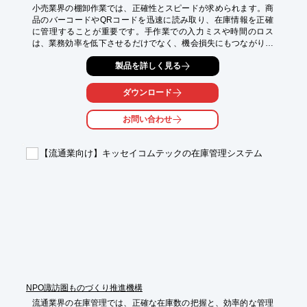
小売業界の棚卸作業では、正確性とスピードが求められます。商
品のバーコードやQRコードを迅速に読み取り、在庫情報を正確
に管理することが重要です。手作業での入力ミスや時間のロス
は、業務効率を低下させるだけでなく、機会損失にもつながりか
ねません。BW-845BTは、これらの課題を解決し、棚卸業務を効
製品を詳しく見る
率化します。

【活用シーン】

ダウンロード
・商品棚卸

・在庫管理

お問い合わせ
・入出荷検品

【導入の効果】

【流通業向け】キッセイコムテックの在庫管理システム
・棚卸時間の短縮

・在庫管理の精度向上

・人的ミスの削減
NPO諏訪圏ものづくり推進機構
流通業界の在庫管理では、正確な在庫数の把握と、効率的な管理