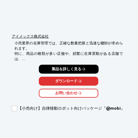
※解説資料を無料進呈中です！

※詳しくはカタログダウンロードボタンよりご確認ください。
アイメックス株式会社
小売業界の在庫管理では、正確な数量把握と迅速な棚卸が求めら
れます。

特に、商品の種類が多い店舗や、頻繁に在庫変動がある店舗で
は、

手作業での管理に限界があり、人的ミスや時間的コストが課題と
製品を詳しく見る
なります。

RS36は、Android OSを搭載し、クラウドサービスや一般
Androidアプリとの連携が可能なため、

ダウンロード
在庫管理システムの導入や運用を容易にします。

5.5インチ大型高感度タッチパネルと堅牢性により、現場での利
お問い合わせ
用にも適しています。

【活用シーン】

【小売向け】自律移動ロボット向けパッケージ『@mobi』
・商品棚卸

・入出庫管理

・在庫照会

・棚卸業務の効率化

【導入の効果】
