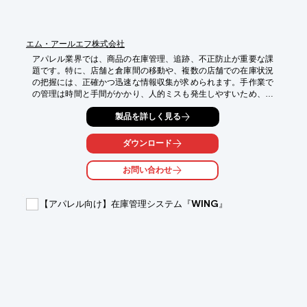
エム・アールエフ株式会社
アパレル業界では、商品の在庫管理、追跡、不正防止が重要な課
題です。特に、店舗と倉庫間の移動や、複数の店舗での在庫状況
の把握には、正確かつ迅速な情報収集が求められます。手作業で
の管理は時間と手間がかかり、人的ミスも発生しやすいため、効
率的な商品管理システムの導入が不可欠です。WINE5は、特定小
製品を詳しく見る
電力無線局に対応しており、小型で高い受信感度を持つため、ア
パレル業界の商品管理に最適です。

ダウンロード
【活用シーン】

・商品タグへのRFIDタグの貼付

お問い合わせ
・店舗での在庫確認

・倉庫での入出庫管理

・棚卸作業の効率化

【アパレル向け】在庫管理システム『WING』
【導入の効果】

・在庫管理の精度向上

・棚卸時間の短縮

・商品紛失のリスク軽減

・業務効率の大幅な改善