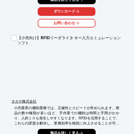
によって在庫の現状分析をする方法を解説します！

【活用シーン】

ダウンロード
・商品の発注業務

・在庫管理の見直し

お問い合わせ
・在庫金額の削減

【導入の効果】

【小売向け】RFIDリーダライタ キー入力エミュレーション
・在庫の適正化

ソフト
・機会損失の削減

・保管コストの削減
タカヤ株式会社
小売業界の棚卸業務では、正確性とスピードが求められます。商
品の数や種類が多いほど、手作業での棚卸は時間と手間がかか
り、人的ミスも発生しやすくなります。RFIDを活用することで、
これらの課題を解決し、業務効率を格段に向上させることが可能
です。当社のRFIDリーダライタ キー入力エミュレーションソフ
製品を詳しく見る
トは、RFIDで読み取ったデータを既存の表計算ソフトに直接入力