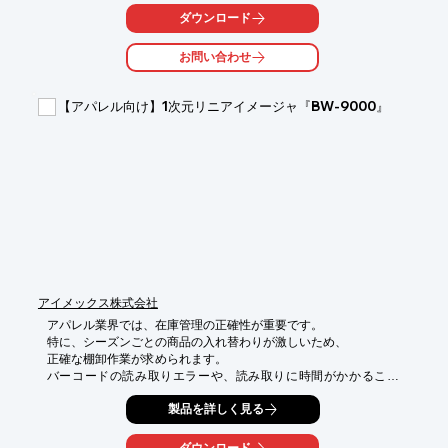
RFID読取用アプリ『Quick RF for Android』は、これらの課題に
ダウンロード
対し、RFIDタグを一括で読み取ることで、在庫管理業務を効率化
します。

お問い合わせ
【活用シーン】

【アパレル向け】1次元リニアイメージャ『BW-9000』
・店舗での商品棚卸し

・倉庫での入出荷管理

・商品ロケーションの確認

【導入の効果】

・棚卸し時間の短縮

・在庫データの精度向上

・欠品・過剰在庫の抑制
アイメックス株式会社
アパレル業界では、在庫管理の正確性が重要です。

特に、シーズンごとの商品の入れ替わりが激しいため、

正確な棚卸作業が求められます。

バーコードの読み取りエラーや、読み取りに時間がかかること
は、

製品を詳しく見る
作業効率を低下させ、機会損失につながる可能性があります。

BW-9000は、軽量・コンパクトで、アパレル店舗の棚卸作業を効
率化します。
