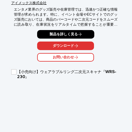
アイメックス株式会社
エンタメ業界のグッズ販売や在庫管理では、迅速かつ正確な情報
管理が求められます。特に、イベント会場やECサイトでのグッ
ズ販売においては、商品のバーコードや二次元コードをスムーズ
に読み取り、在庫状況をリアルタイムで把握することが重要で
す。手入力によるミスや時間のロスは、顧客満足度の低下や機会
製品を詳しく見る
損失につながる可能性があります。BW-100BTは、Bluetooth、
USB、メモリモードに対応し、様々な環境下でのグッズ管理をサ
ポートします。

ダウンロード
【活用シーン】

お問い合わせ
・イベント会場でのグッズ販売

・ECサイトの在庫管理

・グッズの入出庫管理

【小売向け】ウェアラブルリング二次元スキャナ『WRS-
・店舗での商品管理

230』
【導入の効果】

・在庫管理の効率化

・販売機会の最大化

・顧客満足度の向上

・人的ミスの削減