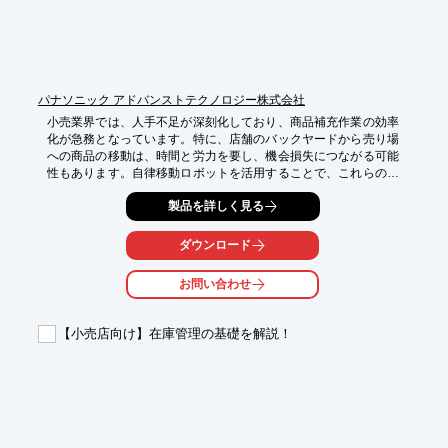
・在庫管理の精度向上

・作業時間の短縮

・人的ミスの削減

・リアルタイムな在庫状況の把握
パナソニック アドバンストテクノロジー株式会社
小売業界では、人手不足が深刻化しており、商品補充作業の効率
化が急務となっています。特に、店舗のバックヤードから売り場
への商品の移動は、時間と労力を要し、機会損失につながる可能
性もあります。自律移動ロボットを活用することで、これらの課
題を解決し、店舗運営の効率化を図ることができます。

製品を詳しく見る
【活用シーン】

*   店舗内での商品補充

ダウンロード
*   バックヤードから売り場への商品搬送

*   在庫管理と連携した自動補充

お問い合わせ
【導入の効果】

*   人件費削減

【小売店向け】在庫管理の基礎を解説！
*   作業時間の短縮

*   機会損失の減少

*   顧客満足度の向上