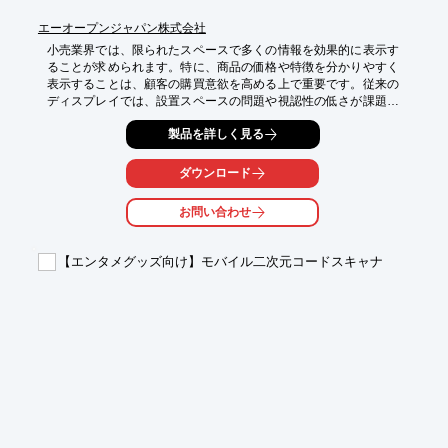
エーオープンジャパン株式会社
小売業界では、限られたスペースで多くの情報を効果的に表示す
ることが求められます。特に、商品の価格や特徴を分かりやすく
表示することは、顧客の購買意欲を高める上で重要です。従来の
ディスプレイでは、設置スペースの問題や視認性の低さが課題と
なることがあります。DSD28-UWは、ウルトラ・ワイド・スクリ
製品を詳しく見る
ーンと省スペース設計により、限られたスペースでも多くの情報
を表示できます。高輝度700cd/m2により、明るい環境下でも高
い視認性を確保し、商品の魅力を最大限に引き出します。

ダウンロード
【活用シーン】

お問い合わせ
・商品棚への価格表示

・キャンペーン告知

・デジタルサイネージ

【エンタメグッズ向け】モバイル二次元コードスキャナ
【導入の効果】

・省スペースでの情報表示

・高い視認性による顧客への訴求力向上

・商品の販売促進