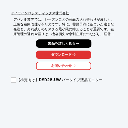
ケイラインロジスティックス株式会社
アパレル業界では、シーズンごとの商品の入れ替わりが激しく、
正確な在庫管理が不可欠です。特に、需要予測に基づいた適切な
発注と、売れ残りのリスクを最小限に抑えることが重要です。在
庫管理の遅れや誤りは、機会損失や余剰在庫につながり、経営に
大きな影響を与える可能性があります。在庫管理システム
製品を詳しく見る
『WING』は、インターネット環境があれば、どこからでも入庫
情報、在庫状況を確認できます。写真添付機能により、商品の状
態も把握可能です。

ダウンロード
【活用シーン】

お問い合わせ
・シーズンごとの商品の在庫状況確認

・店舗間の在庫移動管理

・倉庫への入庫・出庫管理

【小売向け】DSD28-UW バータイプ液晶モニター
・販売予測に基づいた発注管理

・セール時期の在庫調整

【導入の効果】

・リアルタイムな在庫状況の把握による、機会損失の削減

・正確な在庫管理による、過剰在庫のリスク軽減

・迅速な意思決定を支援し、経営効率の向上

・写真添付による、商品の状態確認の効率化