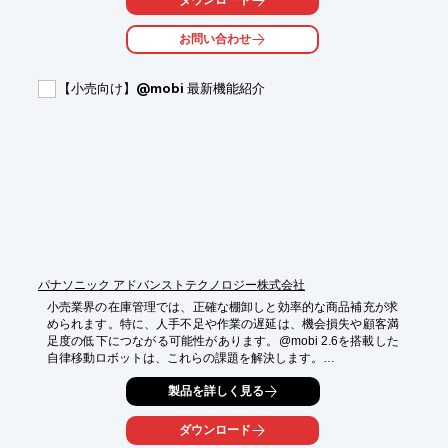
ダウンロード
液晶画面上のバーコードもスムーズに読み取り可能です。

バイブレーション機能により、騒がしい店内でも確実に読取確認
お問い合わせ
ができます。

【活用シーン】

【小売向け】@mobi 最新機能紹介
・アパレル店舗での商品棚卸

・倉庫での在庫管理

・商品管理システムの連携

【導入の効果】

・棚卸作業時間の短縮

・在庫管理の精度向上

・人的ミスの削減

・顧客満足度の向上
パナソニック アドバンストテクノロジー株式会社
小売業界の在庫管理では、正確な棚卸しと効率的な商品補充が求
められます。特に、人手不足や作業の遅延は、機会損失や顧客満
足度の低下につながる可能性があります。@mobi 2.6を搭載した
自律移動ロボットは、これらの課題を解決します。

【活用シーン】

製品を詳しく見る
・倉庫内での商品搬送

・店舗内での在庫確認

ダウンロード
・棚卸し作業の自動化
