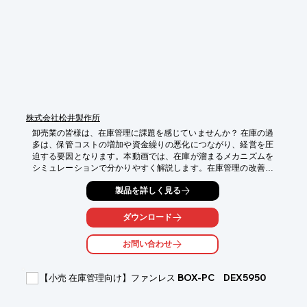
株式会社松井製作所
卸売業の皆様は、在庫管理に課題を感じていませんか？ 在庫の過
多は、保管コストの増加や資金繰りの悪化につながり、経営を圧
迫する要因となります。本動画では、在庫が溜まるメカニズムを
シミュレーションで分かりやすく解説します。在庫管理の改善に
お役立てください。

製品を詳しく見る
【活用シーン】

・在庫管理の最適化

ダウンロード
・不良在庫の削減

・サプライチェーン全体の効率化

お問い合わせ
【導入の効果】

・在庫管理の課題を可視化

【小売 在庫管理向け】ファンレス BOX-PC DEX5950
・在庫管理の改善策を検討

・業務効率の向上