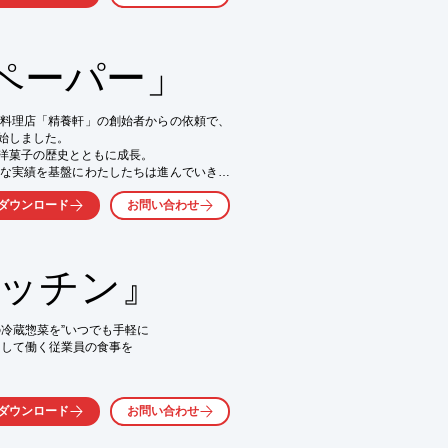
富士山の箸置きになる

代】」など

ペーパー」
、お気軽にお問い合わせ下さい。
料理店「精養軒」の創始者からの依頼で、
しました。

洋菓子の歴史とともに成長。

な実績を基盤にわたしたちは進んでいきま
ダウンロード
お問い合わせ
キッチン』
ウンロードしてください。
冷蔵惣菜を”いつでも手軽に

して働く従業員の食事を

切にする働きやすい会社」という

ダウンロード
お問い合わせ
ではなく、他社との
