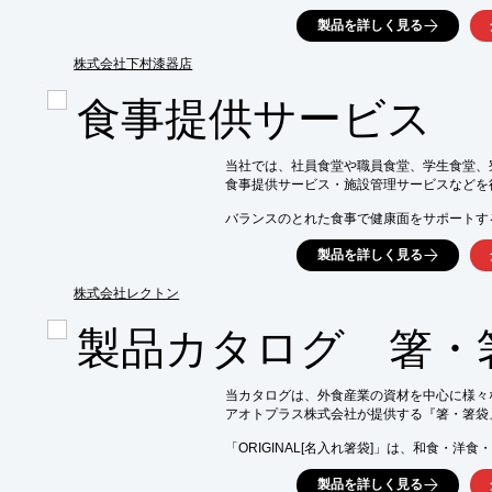
給食用にご利用いただいております。

製品を詳しく見る
形状・カラー・洗浄機に使いたい・予算など
お申し付け下さい。柔軟にご対応させていた
株式会社下村漆器店
【特長】

食事提供サービス
■金型製作から成形・塗装まで一貫して行い、
■チェーン展開でのオリジナル食器のOEM生産
■色・柄の特注(オーダーメイド)は数量100個
当社では、社員食堂や職員食堂、学生食堂、
■耐熱性をあげるための樹脂変更なども可能

食事提供サービス・施設管理サービスなどを
　(最低ロットは500個～、詳細は要相談)

バランスのとれた食事で健康面をサポートす
※詳しくはPDF資料をご覧いただくか、お
リフレッシュできるよう、「楽しさの演出」
製品を詳しく見る
取り組んでいます。ご要望の際はお気軽にお
【契約形態】

株式会社レクトン
■管理費制

■補助金制

製品カタログ 箸・
■単価制

※詳しくはPDFをダウンロードして頂くか
当カタログは、外食産業の資材を中心に様々
アオトプラス株式会社が提供する『箸・箸袋
「ORIGINAL[名入れ箸袋]」は、和食・洋食・
幅広いジャンルに対応しております。

製品を詳しく見る