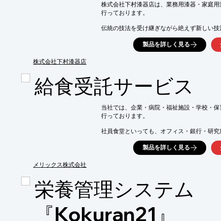
株式会社下村漆器店は、業務用漆器・家庭用
■箸関連

行っております。

※詳しくはPDF資料をご覧いただくか、お
伝統の技法を受け継ぎながら絶えず新しい技
新素材・新商品の開発に努めてきました。

製品を詳しく見る
その成果が認められ、第3回ものづくり日本大
優秀賞を受賞しております。

株式会社下村漆器店
現在は、漆器製造事業・給食用食器製造事業
ネット販売事業・インカートクック事業の5部
給食受託サービス
卸販売・オーダーメイド（受注製作）も受け
ご要望の際はお気軽に、お問い合わせください
当社では、企業・病院・福祉施設・学校・保
【取扱製品】

行っております。

■最高級木製本堅地漆器（文庫・椀・お盆など
■食器洗浄機対応の機能的な耐熱樹脂食器

社員食堂といっても、オフィス・銀行・研究
■電子レンジ対応オリジナル商品「陶漆（とう
お求めになる食と栄養補給のニーズは様々で
■普段使いの食器洗い機が使える木製漆器ブラ
製品を詳しく見る
培ってきたノウハウとお客様とのコミュニケ
お客様のニーズに合ったお食事のご提供に真
※詳しくはPDFをダウンロードして頂くか
メリックス株式会社
また、2019年新設のテストキッチンにて、メ
アンチエイジング・ヘルシーメニューなど、
栄養管理システム
働く活力源となるようなメニュー開発と技術
ご要望の際はお気軽にお問い合わせください。
『Kokuran21』
※詳しくはPDFをダウンロードしていただ