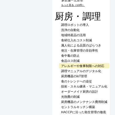
多店舗一元管理
もっと見る（13件）
厨房・調理
調理ロボットの導入
洗浄の自動化
地域特産品の活用
食材仕入れコスト削減
属人化による品質のばらつき
発注・在庫管理の非効率性
食中毒の防止
食品ロス削減
アレルギーや食事制限への対応
調理マニュアルのデジタル化
厨房機器のIoT管理
食のトレンドへの追従
技術・スキル継承・マニュアル化
オーダーメイド厨房の設計
光熱費の削減
厨房機器のメンテナンス費用削減
セントラルキッチン構築
HACCPに沿った衛生管理の徹底