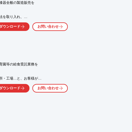
漆器全般の製造販売を

気軽にお問い合わせ下さい。
法を取り入れ、

ダウンロード
お問い合わせ
賞 伝統技術応用部門

・機能性コーティング事業・

門の事業を展開。

付けておりますので、

。

育園等の給食受託業務を

）

所・工場…と、お客様が

しつ）」

すが、当社は創業当初から

ンド「游（ゆう）」　など

ダウンロード
お問い合わせ
ーションで、それぞれの

摯に取り組みます。

、お問い合わせください。
タボ・未病対策、

お客様の健康と

力向上に努めます。



くか、お気軽にお問い合わせください。