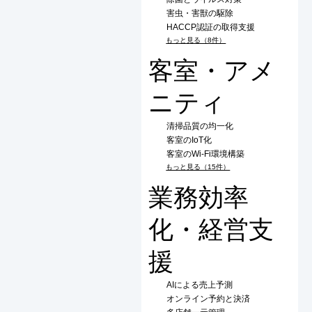
害虫・害獣の駆除
HACCP認証の取得支援
もっと見る（8件）
客室・アメ
ニティ
清掃品質の均一化
客室のIoT化
客室のWi-Fi環境構築
もっと見る（15件）
業務効率
化・経営支
援
AIによる売上予測
オンライン予約と決済