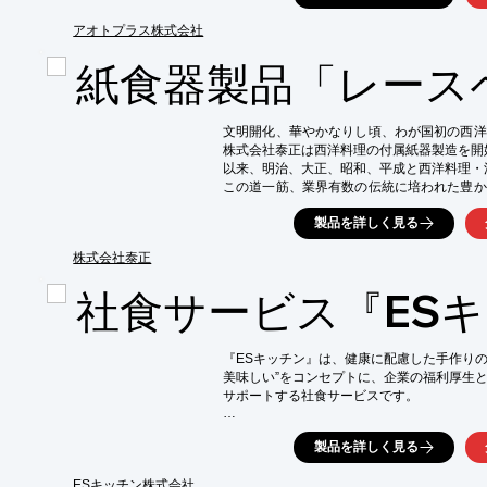
その他、印刷の折り方に沿って箸袋を折ると
「折り紙箸袋【富士山】」や「折り紙箸袋【千
アオトプラス株式会社
様々な製品を掲載しています。

紙食器製品「レース
【掲載内容】

■箸・箸袋

※詳しくはPDFをダウンロードして頂くか
文明開化、華やかなりし頃、わが国初の西洋
株式会社泰正は西洋料理の付属紙器製造を開始
以来、明治、大正、昭和、平成と西洋料理・
この道一筋、業界有数の伝統に培われた豊か
す。

製品を詳しく見る
【紙質】

○純白ロール

株式会社泰正
○銀貼紙

社食サービス『ES
○金貼紙

○カラー（桃、水、グリーン、黄）

詳しくはお問い合わせ、またはカタログをダ
『ESキッチン』は、健康に配慮した手作りの
美味しい”をコンセプトに、企業の福利厚生と
サポートする社食サービスです。

食事環境の整備をすることで、「従業員を大
製品を詳しく見る
メッセージが伝わりやすく、人材の定着だけ
差別化&採用力アップにも役立ちます。

ESキッチン株式会社