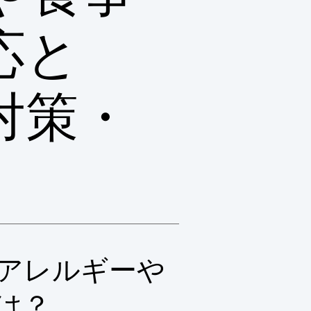
応と
対策・
アレルギーや
は？