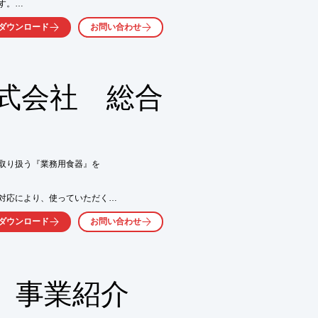
。

、食物アレルギーに配慮した

ダウンロード
お問い合わせ
解決させていただきます。

。

相談内容をお寄せください

式会社 総合
い実践

。
取り扱う『業務用食器』を

対応により、使っていただく

いくものだけを造り上げています。

ダウンロード
お問い合わせ
望をお聞かせください。

 事業紹介