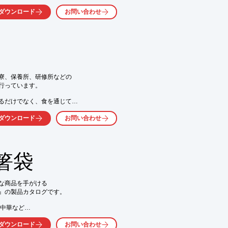
ダウンロード
お問い合わせ
、お客様のご希望を

だいております。

ご希望の食器をご提案

も対応

以上より対応可能

寮、保養所、研修所などの

行っています。

るだけでなく、食を通じて

気軽にお問い合わせください。
「憩いの空間演出」などにも

ダウンロード
お問い合わせ
問い合わせください。

箸袋
、お問い合わせください。
な商品を手がける

』の製品カタログです。

中華など

ダウンロード
お問い合わせ