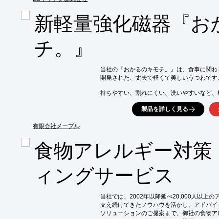
また、ES社食を美味しく、手軽に召し上がっ
専用冷蔵庫、消耗品、貯金箱もご用意いたしま
新軽量強化磁器『お
ご要望の際はお気軽にお問い合わせください。
【特長】

チ。』
■初期費用0円

■手軽で美味しい

■福利厚生の充実

当社の『おかるのキモチ。』は、食事に関わ
■健康経営の促進へ

開発された、丈夫で軽くて美しいうつわです。
■採用応募数アップに貢献　など

持ちやすい、割れにくい、洗いやすいなど、
※詳しくはPDFをダウンロードしていただ
磁器本来の美しさで料理を華やかに彩ります。
製品を詳しく見る
【特長】

■強くて軽い、かけにくい

有限会社メープル
■汚れにくく、落ちやすい

■うつわの温度が変化しにくい

食物アレルギー対策
■透光性が高く、美しい

※詳しくはPDFをダウンロードしていただ
ィングサービス
当社では、2002年以降延べ20,000人以上
支え続けてきたノウハウを活かし、アドバイ
ソリューションのご提案まで、御社の食物ア