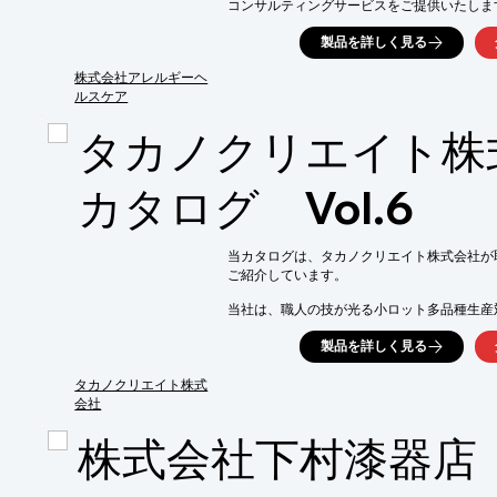
コンサルティングサービスをご提供いたします
食品業界・飲食業界・宿泊施設などをはじめ
製品を詳しく見る
業務展開が求められている企業様のお悩みを
ご要望の際はお気軽に、お問い合わせください
株式会社アレルギーヘ
ルスケア
【ご提案の流れ】

1.E-mailまたはTEL・FAXにて具体的なご
タカノクリエイト株
2.当社事務局からのヒアリング

3.当社からのソリューションのご提示

4.ご検討いただき、ご契約内容がまとまりしだ
カタログ Vol.6
※詳しくは、お気軽にお問い合わせください
当カタログは、タカノクリエイト株式会社が
ご紹介しています。

当社は、職人の技が光る小ロット多品種生産
方々の立場に立ち、プロの厳しい目で納得の
製品を詳しく見る
カタログ外製品のご案内も可能です。

形・サイズ・色・デザインなどお客様のご要
タカノクリエイト株式
会社
【掲載内容（一部）】

■塗り物PET樹脂製 寿司皿

株式会社下村漆器店
■回転寿司関連食器

■配び盆

■汁椀食器
