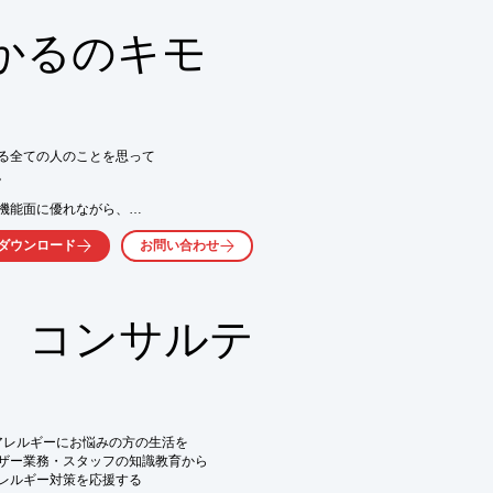
ていただくために

す。

かるのキモ


る全ての人のことを思って



機能面に優れながら、

くか、お気軽にお問い合わせください。


ダウンロード
お問い合わせ
 コンサルテ
くか、お気軽にお問い合わせ下さい。
のアレルギーにお悩みの方の生活を

ザー業務・スタッフの知識教育から

レルギー対策を応援する
