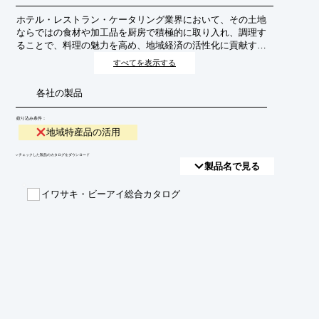
ホテル・レストラン・ケータリング業界において、その土地
ならではの食材や加工品を厨房で積極的に取り入れ、調理す
ることで、料理の魅力を高め、地域経済の活性化に貢献する
ことを目指します。これにより、顧客体験の向上とブランド
すべてを表示する
イメージの強化を図ります。
各社の製品
絞り込み条件：
地域特産品の活用
​▼チェックした製品のカタログをダウンロード
製品名で見る
イワサキ・ビーアイ総合カタログ