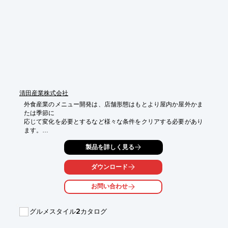
■お引き渡し後すぐに始めることが可能

※詳しくはPDFをダウンロードして頂くか、お気軽にお問い合わ
せ下さい。
清田産業株式会社
外食産業のメニュー開発は、店舗形態はもとより屋内か屋外かま
たは季節に

応じて変化を必要とするなど様々な条件をクリアする必要があり
ます。

清田産業は、自社内の研究室で食品原料の開発とご提案したメニ
製品を詳しく見る
ューの

試作品の提供を行うことで、商品開発の経験の少ない業態でも、
ダウンロード
ニーズに

合った適切なメニュー展開が可能です。

お問い合わせ
当社は、国内外に食品原材料の供給網を持っているため、商品の
アイデアの

グルメスタイル2カタログ
提案から、製造まで一貫したサポート体制でご要望にお応えしま
す。
