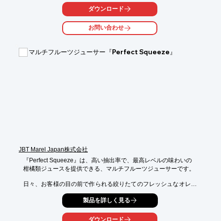
ションのポン酢製造の実績があります。風味や酸味のバランスを
ダウンロード
自在にコントロールし、お客様のご要望に応じたオリジナルの味
づくりを実現しています。

お問い合わせ
●小ロット対応可能

原液150Lから対応可能可能です。（200ml容器で約750本）

マルチフルーツジューサー『Perfect Squeeze』
「まずは少量から試したい」「イベント向けに限定商品を作りた
い」といったニーズにも柔軟に対応いたします。

●安心の品質管理体制

弊社工場は「大阪版食の安全安心認証制度」を取得済み。
HACCPの考え方を取り入れた衛生管理体制のもとで、安全・安
心な製造を行っています。

★お問い合わせ～製造・納品まで★

１．お問い合わせ

２．ヒアリング　

３．試作・味の決定　

JBT Marel Japan株式会社
４．パッケージなど仕様の決定

５．見積・ご発注

『Perfect Squeeze』は、高い抽出率で、最高レベルの味わいの

６．製造・納品

柑橘類ジュースを提供できる、マルチフルーツジューサーです。

ポン酢のOEM製造委託先をお探しの方は、お問い合わせくださ
日々、お客様の目の前で作られる絞りたてのフレッシュなオレン
い。
ジ

製品を詳しく見る
ジュースやレモネードは、店頭のイメージを向上。

当社の抽出技術から生み出されたコンパクトなジューサーは、抽
ダウンロード