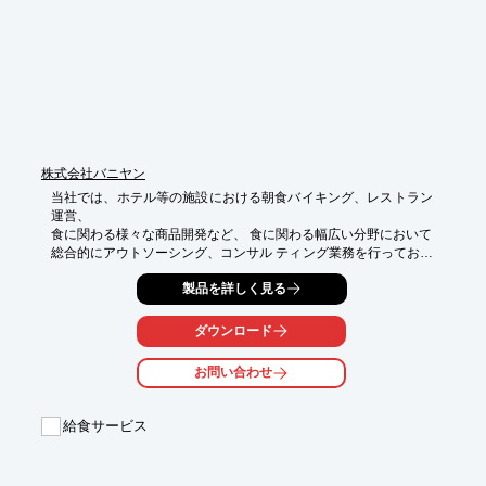
■印花

■黒桔梗

■Recipes

■Series

■Theme

※詳しくはPDF資料をご覧いただくか、お気軽にお問い合わせ下
さい。
株式会社バニヤン
当社では、ホテル等の施設における朝食バイキング、レストラン
運営、

食に関わる様々な商品開発など、 食に関わる幅広い分野において

総合的にアウトソーシング、コンサル ティング業務を行っており
ます。 

製品を詳しく見る
他と差別化した消費者満足度の高い魅力あるサービス提供を目指
しております。

ダウンロード
ご要望の際はお気軽にお問い合わせください。

お問い合わせ
【特長】

■「パン」「サラダ」「スープ」の3品で、他ホテルの朝食と差別
化を図る

給食サービス
■食材、鮮度、彩り、調理方法に徹底的にこだわり、「また食べ
たい」

　「明日も食べたい」と思っていただける朝食を実現

■朝食スタイルはバイキングだけでなく、 ワンプレートでのご提