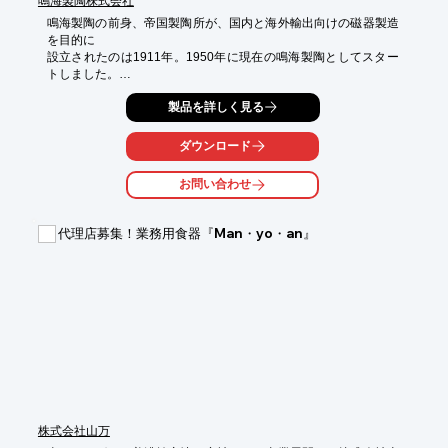
鳴海製陶株式会社
鳴海製陶の前身、帝国製陶所が、国内と海外輸出向けの磁器製造
を目的に

設立されたのは1911年。1950年に現在の鳴海製陶としてスター
トしました。

以降、磁器製造はもとより、1958年に成功した電子工業用のセラ
製品を詳しく見る
ミックス

開発を皮切りに、1962年に超耐熱結晶化ガラス製食卓用品「クッ
ダウンロード
クマスター」、

さらには1965年「ナルミボーンチャイナ」の開発に成功し、これ
お問い合わせ
らの開発を

基に当社を支える新しい顔となる製品が誕生しています。

代理店募集！業務用食器『Man・yo・an』
現在は「食」という原点を見つめつつ、一層広い視野を持った

"生活空間創造企業"を目指し、さらなる新しい挑戦をしていま
す。

【事業内容】

■家庭用食器・業務用食器・耐熱ガラス・ガラス製品

■トッププレート用ガラス

■クリーンヒーター関連品

■インテリア関連品

※詳しくはPDF資料をご覧いただくか、お気軽にお問い合わせ下
さい。
株式会社山万