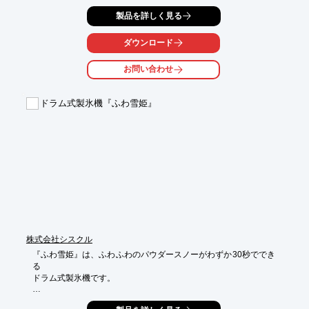
です。

製品を詳しく見る
ブラックは重みと深みを感じさせる漆黒が印象的。

和洋中を問わず、さまざまな料理を柔軟に受け入れます。モダン
ダウンロード
な形状で

人気の商品です。ご要望の際はお気軽にお問い合わせください。

お問い合わせ
【ラインアップ（一部）】

■「EL-515-W」20cm角皿（ホワイト）

ドラム式製氷機『ふわ雪姫』
■「EL-527-W」16cm角深皿（ホワイト）

■「EL-526-W」10cm角鉢（ホワイト）

■「EL-507-W」オーバルボール（L）（ホワイト）

■「EL-524-W」16cmピーチボール（ホワイト）

※詳しくはPDFをダウンロードしていただくか、お気軽にお問い
合わせください。
株式会社シスクル
『ふわ雪姫』は、ふわふわのパウダースノーがわずか30秒ででき
る

ドラム式製氷機です。

原料を選ばずオリジナルメニューができます。
