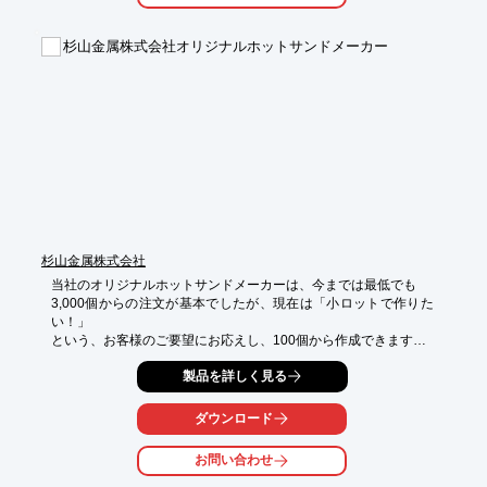
【ラインアップ（抜粋）】

■業務用ルウ（ルー）/粉末ソース

杉山金属株式会社オリジナルホットサンドメーカー
　・スパイシーマサラカレーフレーク（辛口）1kg

　・ハチ カレーフレーク（中辛）1kg

■業務用レトルトカレー/ソース

　・得選ビーフカレー（中辛）3kg

　・欧風タイプビーフカレー（中辛）3kg

※詳しくはPDF資料をご覧いただくか、お気軽にお問い合わせ下
さい。
杉山金属株式会社
当社のオリジナルホットサンドメーカーは、今までは最低でも

3,000個からの注文が基本でしたが、現在は「小ロットで作りた
い！」

という、お客様のご要望にお応えし、100個から作成できます。

別途版代が必要になりますが、データを支給していただければ、

製品を詳しく見る
オリジナルのパッケージを作ることも可能。 

ダウンロード
また、宣伝効果抜群で、かわいい焼き目をつけることもできま
す。

お問い合わせ
【特長】
