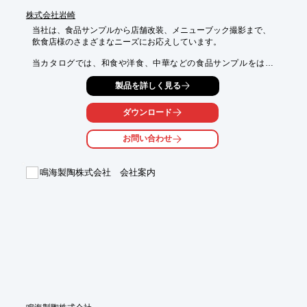
株式会社岩崎
当社は、食品サンプルから店舗改装、メニューブック撮影まで、

飲食店様のさまざまなニーズにお応えしています。

当カタログでは、和食や洋食、中華などの食品サンプルをはじ
め、

製品を詳しく見る
グラフィックデザイン/消耗品や、備品/看板について掲載。

豊富な写真と共に紹介していますので、製品の選定にご活用くだ
ダウンロード
さい。

お問い合わせ
【掲載内容】

■食品サンプル

■グラフィックデザイン/消耗品

鳴海製陶株式会社 会社案内
■備品/看板

※詳しくはPDF資料をご覧いただくか、お気軽にお問い合わせ下
さい。