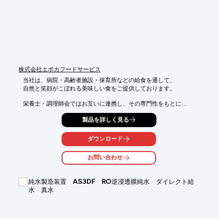
供も可能

■ご要望に合わせて朝食のスタイルやメニューのご提案が可能

※詳しくはPDFをダウンロードしていただくか、お問い合わせく
ださい。
株式会社エポカフードサービス
当社は、病院・高齢者施設・保育所などの給食を通して、

自然と笑顔がこぼれる美味しい食をご提供しております。

栄養士・調理師会ではお互いに連携し、その専門性をもとに

現場の業務改善、メニューや商品開発を実施。

製品を詳しく見る
また、調理した食事を急速冷却し、チルド状態で保存し、専用の
配膳トレーで

ダウンロード
食事の提供時間に合わせて加熱するニュークックチルなどのシス
テムも

お問い合わせ
導入しています。

【ラインアップ】

純水製造装置 AS3DF RO逆浸透膜純水 ダイレクト給
■病院給食サービス

水 真水
■保育園給食サービス

■高齢者施設給食サービス

※詳しくはPDFをダウンロードして頂くか、お気軽にお問合せく