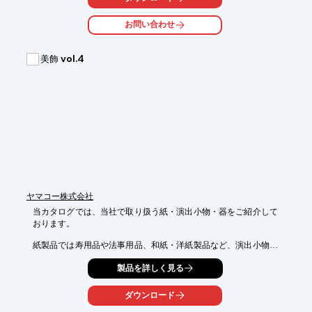
出機

業界で広く採用されている、「全果実抽出原理」を使用していま
お問い合わせ
す。

【特長】

美飾 vol.4
■高搾汁率のジューサー

■簡単な使用方法と清掃

■イメージアップ

■全果実抽出原理

■果汁品質

■果汁抽出率

※詳しくはPDFをダウンロードしていただくか、お気軽にお問い
合わせください。
ヤマコー株式会社
当カタログでは、当社で取り扱う紙・演出小物・器をご紹介して
おります。

紙製品では寿用品や法事用品、和紙・洋紙製品など、演出小物で
は

製品を詳しく見る
天然素材の朴葉や萩すだれ、笹・竹皮などを掲載し、器において
は

小鉢・珍味入や桝、金属製やガラス製などの製品をご用意。

ダウンロード