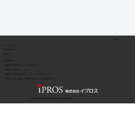
会社情報
​プライバシーポリシー
​情報の外部伝達について
利用規約
イプロス関連サービス
> 製造業向け情報検索サイト イプロスものづくり
> BtoB向け情報検索サイト イプロス
> 製造業特化の用途別課題解決 | イプロスものづくり業界別専門サイト
> BtoB向け | 目的・用途起点で課題解決を支援 | イプロス業界別専門サイト
COPYRIGHT © IPROS CORPORATION ALL RIGHTS RESERVED