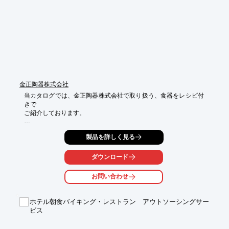
【特長】

■食材の提案・提供

　・国内と海外の独自ルートから様々な食品を調達

■オリジナルメニューの開発

　・新メニューを生み出す

■総合的なメニュープロデュース

　・「食」のスペシャリストがメニューを総合プロデュース

※詳しくはPDF資料をご覧いただくか、お気軽にお問い合わせ下
金正陶器株式会社
さい。
当カタログでは、金正陶器株式会社で取り扱う、食器をレシピ付
きで

ご紹介しております。

フレンチシャビーシックにカラー＆質感で遊びながらどこか和の
製品を詳しく見る
侘び寂びも

漂う「黒桔梗」や、和と洋、華美と質素、さまざまな要素を取り
あわせ

ダウンロード
ボーダレスな関係をたのしむ「印花」などをご用意。

お問い合わせ
また、食器紹介と合わせてレシピも掲載しており、導入検討の際
に

参考にしやすい一冊となっております。

ホテル朝食バイキング・レストラン アウトソーシングサー
製品の選定にぜひご活用ください。

ビス
【掲載内容(抜粋)】
