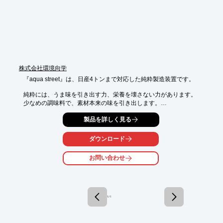
ださい。
株式会社環境向学
『aqua street』は、日産4トンまで対応した純粋製造装置です。

純粋には、うま味を引き出す力、栄養を壊さない力があります。

少なめの調味料で、素材本来の味を引き出します。

食物繊維を硬化させる鉱物質や塩素を取り除いてあるため、ふっ
製品を詳しく見る
くら白く、

自然な甘みのあるおいしいご飯が炊けます。

ダウンロード
【特長】

お問い合わせ
■タンクレスの直接給水

■場所をとらないコンパクトタイプ

■日産4トンまで対応

■給水回収率50%以上の経済設計

　（本機は給水量によりフィルターの交換が必要）

1 / 1
■少なめの調味料で、素材本来の味を引き出す

※詳しくはPDF資料をご覧いただくか、お気軽にお問い合わせ下