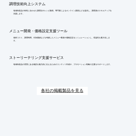
調理技術向上システム
地域特産品の特性に合わせた調理法やレシピ動画、専門家によるオンライン講座などを提供し、調理員のスキルアップを
支援します。
メニュー開発・価格設定支援ツール
食材コスト、調理時間、付加価値などを考慮したメニュー構成や価格設定をシミュレーションし、収益性を最大化しま
す。
ストーリーテリング支援サービス
地域特産品の背景にある物語を魅力的に伝えるためのコンテンツ作成や、プロモーション戦略の立案をサポートします。
各社の掲載製品を見る