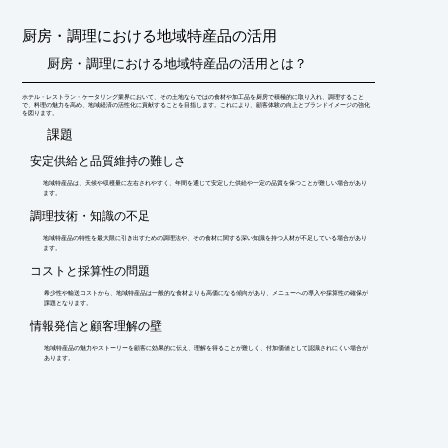
さい。
厨房・調理における地域特産品の活用
厨房・調理における地域特産品の活用とは？
ホテル・レストラン・ケータリング業界において、その土地ならではの食材や加工品を厨房で積極的に取り入れ、調理すること
で、料理の魅力を高め、地域経済の活性化に貢献することを目指します。これにより、顧客体験の向上とブランドイメージの強化
を図ります。
​課題
安定供給と品質維持の難しさ
地域特産品は、天候や収穫量に左右されやすく、年間を通じて安定した供給や一定の品質を保つことが難しい場合があり
ます。
調理技術・知識の不足
地域特産品の特性を最大限に引き出すための調理法や、その食材に関する深い知識を持つ人材が不足している場合があり
ます。
コストと採算性の問題
希少性や輸送コストから、地域特産品は一般的な食材よりも高価になる傾向があり、メニューへの導入や採算性の確保が
課題となります。
情報発信と顧客理解の壁
地域特産品の魅力やストーリーを顧客に効果的に伝え、理解を得ることが難しく、付加価値として認識されにくい場合が
あります。