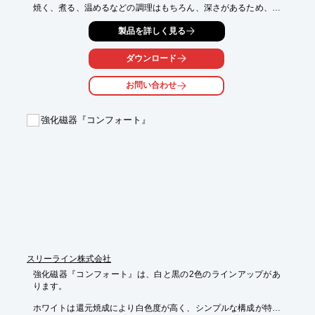
焼く、煮る、温めるなどの調理はもちろん、深さがあるため、ケ
ーキやパンを

製品を詳しく見る
焼くこともできる「Grillpan」や、じっくり火が通るため、味が
しみ込み、

冷めにくく最後まで熱々の美味しさが楽しめる「土鍋」、遠赤外
ダウンロード
線効果で

一粒一粒がふっくら炊きあがる「ごはん鍋」など、様々な製品を
お問い合わせ
紹介しております。

【掲載内容】

強化磁器『コンフォート』
■Grillpan

■Grill

■土鍋

■ごはん鍋

■Rice container　他

※詳しくはPDFをダウンロードしていただくか、お問い合わせく
ださい。
スリーライン株式会社
強化磁器『コンフォート』は、白と黒の2色のラインアップがあ
ります。

ホワイトは還元焼成により白色度が高く、シンプルな構成が特長