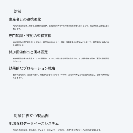
​対策
生産者との連携強化
地域の生産者や加工業者と直接契約を結び、栽培計画の共有や共同での品質管理を行うことで、安定供給と品質向上を目
指します。
専門知識・技術の習得支援
地域特産品の専門家を招いた研修や、調理師向けのセミナー開催、情報交換会の実施などを通じて、調理技術と知識の向
上を図ります。
付加価値創出と価格設定
地域特産品を使った限定メニューの開発や、ストーリー性のある料理を提供することで付加価値を高め、適正な価格設定
を行います。
効果的なプロモーション戦略
食材の産地情報、生産者の想い、調理法などをウェブサイトやSNS、店内のPOPなどで積極的に発信し、顧客の興味関心
を引きます。
​対策に役立つ製品例
地域食材データベースシステム
地域の生産者情報、旬の食材、アレルギー情報などを一元管理し、最適な食材選定と仕入れ計画を支援します。