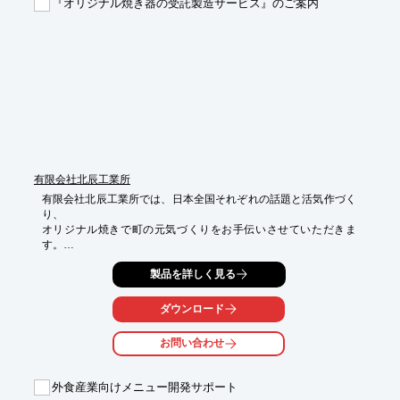
『オリジナル焼き器の受託製造サービス』のご案内
メニューのことや商品のことだけでなく、業界の動向やお困りの
ことがございましたら、

PDFをダウンロードしていただくか、お気軽にお問い合わせ下さ
い。
有限会社北辰工業所
有限会社北辰工業所では、日本全国それぞれの話題と活気作づく
り、

オリジナル焼きで町の元気づくりをお手伝いさせていただきま
す。

鋳物職人が作る焼き型は、細部まで妥協せず

製品を詳しく見る
お客様のイメージを大切にしながら120％のカタチにします。

ダウンロード
たい焼き器には5個どりと10個取りの2種類があり、

カステラ焼き器は1台につき27～30個どりになります。

お問い合わせ
【特長】

■練習用に材用とレシピをお渡し

外食産業向けメニュー開発サポート
■材料の仕入れ先をご紹介
