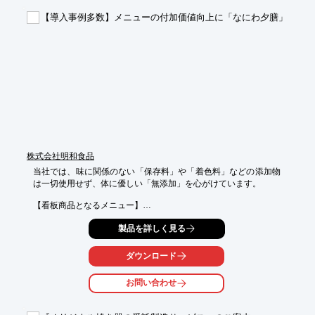
■小ロットの100個からOK

【導入事例多数】メニューの付加価値向上に「なにわ夕膳」
■金型費が安い

■安心安全の日本製（燕三条製）

■箱もオリジナルで製作可能

■宣伝効果抜群。美味しくて、SNSでも人気

※詳しくはPDF資料をご覧いただくか、お気軽にお問い合わせ下
さい。
株式会社明和食品
当社では、味に関係のない「保存料」や「着色料」などの添加物
は一切使用せず、体に優しい「無添加」を心がけています。

【看板商品となるメニュー】

【クチコミを生む話題のメニュー】

製品を詳しく見る
など、飲食店様のお役にたてる "商品力のある" 加工食品を多数ご
用意しております。

ダウンロード
弊社のハンバーグを取り扱うようになってから、

「洋食屋さん」→「ハンバーグ専門店」 に業態変更し、年々店舗
お問い合わせ
数を増やされるオーナー様もいらっしゃいます。

毎日、たくさんの飲食店経営者様とお話をしております。
