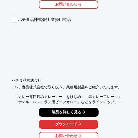
製品の画像のほか、使用例も豊富に掲載しておりますので、

お問い合わせ
製品選定の際に参考にしやすい一冊となっております。

【掲載製品(一部)】

ハチ食品株式会社 業務用製品
＜紙＞

■寿用品

■法事用品

■和紙・洋紙製品

■ラミネート製品

※詳しくはPDFをダウンロードしていただくか、お気軽にお問い
合わせください。
ハチ食品株式会社
ハチ食品株式会社で取り扱う、業務用製品をご紹介いたします。

「カレー専門店のカレールー」をはじめ、「黒カレーフレーク」

「ホテル・レストラン用ビーフカレー」などをラインアップ。

ボトル・チューブ製品やスパイス袋、業務用大容量の製品もご用
製品を詳しく見る
意しています。

当社の数あるスパイスやカレー粉の中から料理を引き立てるもの
ダウンロード
を選び、

より完成度の高い本物の味を追求し続けています。

お問い合わせ