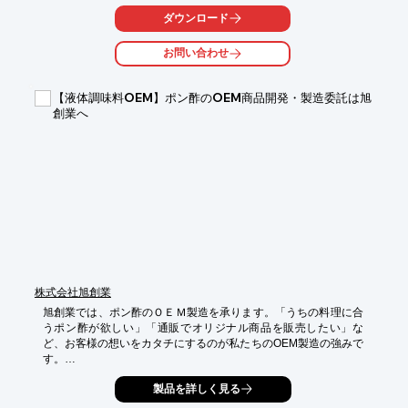
また、会議の後の懇親会や歓送迎会から、新年会・忘年会、

ダウンロード
さらにはお仲間同士の気軽なパーティーまでご予算・ご要望に

応じてケータリングプランをご提案させて頂きます。

お問い合わせ
【特長】

■大阪の代表的なオフィス街の中に位置している

【液体調味料OEM】ポン酢のOEM商品開発・製造委託は旭
■採用面接・スクール・展示会など様々な用途に対応

創業へ
■ご希望の開始時間でご利用頂ける効率のよい安心料金設定

■レイアウトによる変更料も現状回復料もかからない

※詳しくは関連リンクをご覧いただくか、お気軽にお問い合わせ
下さい。
株式会社旭創業
旭創業では、ポン酢のＯＥＭ製造を承ります。「うちの料理に合
うポン酢が欲しい」「通販でオリジナル商品を販売したい」な
ど、お客様の想いをカタチにするのが私たちのOEM製造の強みで
す。

●豊富な実績

製品を詳しく見る
開発したレシピは300種類以上。弊社工場では、様々なバリエー