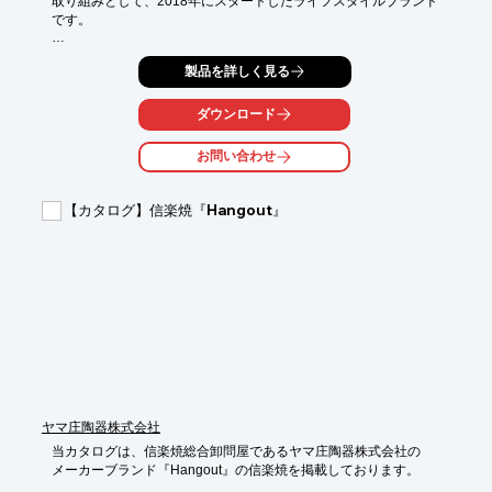
取り組みとして、2018年にスタートしたライフスタイルブランド
です。

食卓でのコミュニケーションツールとしてデザインされたテーブ
製品を詳しく見る
ルアイテム

「Stainless mouth(ステンレスマウス)」をラインアップ。

ダウンロード
長年培ってきた確かな製造技術に、少しのアイデアをスパイス
し、

お問い合わせ
暮らしの中に驚きをもたらす、遊び心を持ったプロダクトを提案
していきます。

【カタログ】信楽焼『Hangout』
【特長】

■2018年にスタートしたライフスタイルブランド

■暮らしの中に驚きをもたらす、遊び心を持ったプロダクトを提
案

※詳しくはPDF資料をご覧いただくか、お気軽にお問い合わせ下
さい。
ヤマ庄陶器株式会社
当カタログは、信楽焼総合卸問屋であるヤマ庄陶器株式会社の

メーカーブランド『Hangout』の信楽焼を掲載しております。
