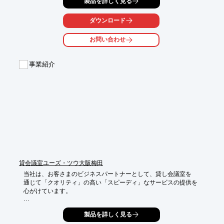
製品を詳しく見る
また、シンプルなボタンで便利な操作性を有しております。

【特長】

ダウンロード
■パウダースノーがわずか30秒でできる

■原料を選ばない

お問い合わせ
■便利な操作性

※詳しくはPDFをダウンロードして頂くか、お気軽にお問い合わ
事業紹介
せ下さい。
貸会議室ユーズ・ツウ大阪梅田
当社は、お客さまのビジネスパートナーとして、貸し会議室を

通じて「クオリティ」の高い「スピーディ」なサービスの提供を

心がけています。

全10室の貸会議室。社内会議はもちろん会社説明会・社員研修・

製品を詳しく見る
採用面接・スクール・展示会など様々な用途に対応致します。
