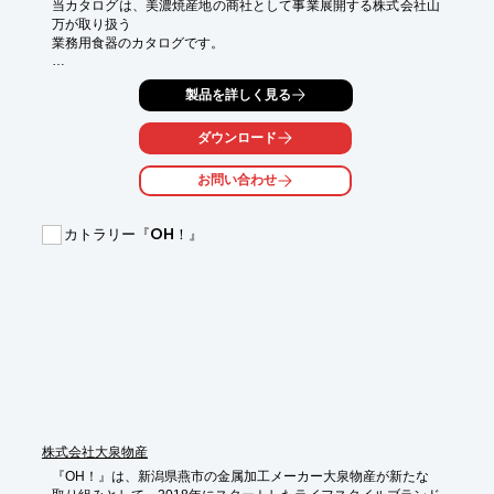
当カタログは、美濃焼産地の商社として事業展開する株式会社山
万が取り扱う

業務用食器のカタログです。

オリジナルブランド“万葉庵”にて厳選した技術で作られた「匠の
製品を詳しく見る
器」や、

「桜景色」、「志野桜」等さまざまな製品をラインアップしてい
ます。

ダウンロード
ご要望の際は、お気軽にお問い合わせください。

お問い合わせ
【掲載内容】

■匠の器

カトラリー『OH！』
■桜景色

■志野桜

■粉引舞桜

■粉引クローバー　など

※詳しくはPDFをダウンロードして頂くか、お気軽にお問い合わ
せ下さい。
株式会社大泉物産
『OH！』は、新潟県燕市の金属加工メーカー大泉物産が新たな
