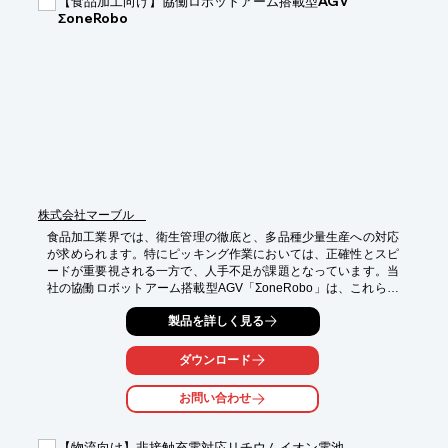
【食品加工向け】協働ロボットアーム搭載型AGV
・倉庫内でのフォークリフトや搬送車の位置管理

ΣoneRobo
・トラックの位置情報追跡

・構内における荷物の追跡

【導入の効果】

・リアルタイムな位置情報把握による業務効率化

・配線コストの削減

・誤配送や紛失のリスク軽減
株式会社マーブル
食品加工業界では、衛生管理の徹底と、多品種少量生産への対応
が求められます。特にピッキング作業においては、正確性とスピ
ードが重要視される一方で、人手不足が課題となっています。当
社の協働ロボットアーム搭載型AGV「ΣoneRobo」は、これらの
課題に対し、自動化による生産性向上と人手不足の解消に貢献い
製品を詳しく見る
たします。

【活用シーン】

ダウンロード
・食品工場内での原材料や製品のピッキング

・ライン間の自動搬送

お問い合わせ
・在庫管理の効率化

【導入の効果】

【物流向け】非接触充電対応リチウムイオン電池