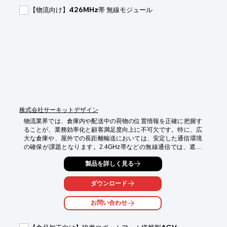
・入出庫管理システムのデータ連携

【物流向け】426MHz帯 無線モジュール
【導入の効果】

・リアルタイムな荷物追跡による、業務効率化

・配線工事の削減による、コスト削減

・データ収集の自動化による、人的ミスの削減
株式会社サーキットデザイン
物流業界では、倉庫内や配送中の荷物の位置情報を正確に把握す
ることが、業務効率化と顧客満足度向上に不可欠です。特に、広
大な倉庫や、屋外での長距離輸送においては、安定した通信環境
の確保が課題となります。2.4GHz帯などの無線通信では、遮蔽
物や電波干渉により通信が途絶えるリスクがありますが、当社の
製品を詳しく見る
426MHz帯 特定小電力テレコマンド 送信 無線モジュールは、
426MHz帯特有の「回折性」により、障害物を回り込み、見通し
500m〜800mの安定した通信を実現します。最大6系統の接点情
ダウンロード
報をリアルタイムに伝送し、正確な位置情報管理を可能にしま
す。これにより、在庫管理の最適化、配送ルートの効率化、緊急
お問い合わせ
時の迅速な対応に貢献します。

【活用シーン】
