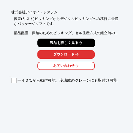
とうございました。

株式会社アイオイ・システム
※詳しくはPDFをダウンロードしていただくか、お気軽にお問い
合わせください。
伝票(リスト)ピッキングからデジタルピッキングへの移行に最適
なパッケージソフトです。

部品配膳・供給のためのピッキング、セル生産方式の組立時のピ
ッキングといった工場での作業だけでなく、倉庫や物流センター
製品を詳しく見る
といった『人が物を扱うすべての現場』のピッキング作業を支援
いたします。

ダウンロード
■1人で作業リストと現場の棚を見比べながら物を探している

■効率を上げるためにリストの読み上げ者と作業者の2人で作業し
お問い合わせ
なくてはならない

■デジタルピッキングシステムを導入したいが、導入のための時
間があまりとれない

ー４０℃から動作可能、冷凍庫のクレーンにも取付け可能
このような現場の苦労を解決します。