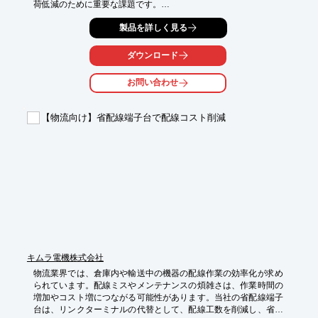
荷低減のために重要な課題です。

電動吸着ハンド「e-VEE」は、真空ポンプ内蔵でコンプレッサエ
製品を詳しく見る
アが不要なため、

どこでも使用でき、電力削減に貢献します。

FAラインの省エネ化・配管レス化・レイアウト自由度の向上を同
ダウンロード
時に実現します。

お問い合わせ
【活用シーン】

・倉庫での商品仕分け

・ピッキング作業

【物流向け】省配線端子台で配線コスト削減
・梱包作業

【導入の効果】

・消費電力の削減

・エア供給設備の簡素化

・作業効率の向上
キムラ電機株式会社
物流業界では、倉庫内や輸送中の機器の配線作業の効率化が求め
られています。配線ミスやメンテナンスの煩雑さは、作業時間の
増加やコスト増につながる可能性があります。当社の省配線端子
台は、リンクターミナルの代替として、配線工数を削減し、省ス