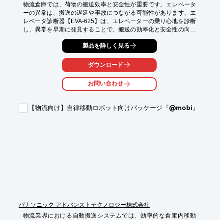
物流倉庫では、荷物の搬送効率と安全性が重要です。エレベータ
ーの異常は、搬送の遅延や事故につながる可能性があります。エ
レベータ診断器【EVA-625】は、エレベーターの乗り心地を診断
し、異常を早期に発見することで、搬送の効率化と安全性の向上
に貢献します。

製品を詳しく見る
【活用シーン】

・荷物用エレベーターの定期的な検査

ダウンロード
・エレベーターの異常音や振動の調査

・エレベーターの改修・メンテナンス前の診断

お問い合わせ
【導入の効果】

・エレベーターの故障リスクを低減

【物流向け】自律移動ロボット向けパッケージ『@mobi』
・搬送効率の維持・向上

・安全な作業環境の確保
パナソニック アドバンストテクノロジー株式会社
物流業界における自動搬送システムでは、効率的な倉庫内移動