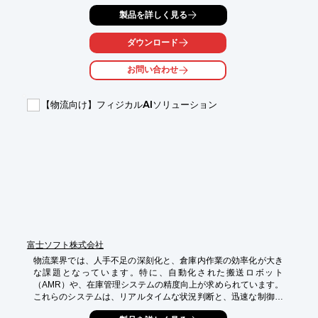
ペース化を実現します。入出力フリー機能により、柔軟なシステ
製品を詳しく見る
ム構築を可能にし、物流現場の効率化に貢献します。

【活用シーン】

ダウンロード
・倉庫内の自動搬送システム

・仕分け・ピッキングシステム

お問い合わせ
・在庫管理システム

【導入の効果】

【物流向け】フィジカルAIソリューション
・配線工数の削減

・省スペース化

・メンテナンス性の向上
富士ソフト株式会社
物流業界では、人手不足の深刻化と、倉庫内作業の効率化が大き
な課題となっています。特に、自動化された搬送ロボット
（AMR）や、在庫管理システムの精度向上が求められています。
これらのシステムは、リアルタイムな状況判断と、迅速な制御が
不可欠であり、クラウド環境に依存すると、通信遅延による問題