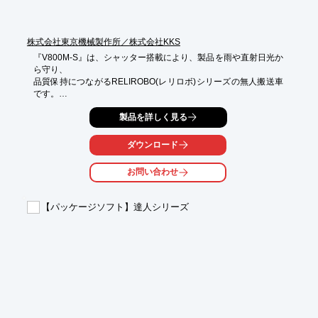
せることが可能です。これにより、新たな開発にかかるリソース
やコストが低減され、現場へ素早く導入できます。
株式会社東京機械製作所／株式会社KKS
『V800M-S』は、シャッター搭載により、製品を雨や直射日光か
ら守り、

品質保持につながるRELIROBO(レリロボ)シリーズの無人搬送車
です。

悪天候や夏場の直射日光からお客様の大切な製品を守ります。

製品を詳しく見る
搬送する内容によってカスタマイズも対応可能。

ダウンロード
また、荷降ろしやシャッター開閉は全て自動で実行し、コンベヤ
と

お問い合わせ
連携することで生産現場をより効率化します。

【特長】

【パッケージソフト】達人シリーズ
■シャッターを搭載した、全天候対応可能な自動搬送モデル

■荷降ろしやシャッター開閉は全自動、コンベヤとの連携も可能

■登板能力を確保し、悪路でのスムーズな搬送を実現

■棟間搬送に最適化された全天候対応可能なAGV

～九州次世代物流展に出展しました～

日時：10/8（水）～10/9（木）

会場：マリンメッセ福岡 A・B館

小間番号：A1-36

シャッター搭載型無人搬送車を実機展示しました、ご来場ありが