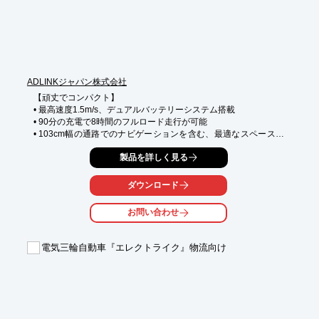
その後は弊社にてシミュレーションを実行し、 結果をレポート・
動画として

納品いたします!

【サービスの流れ(抜粋)】

1.お打ち合わせにてご要望をヒアリング

2.御見積

ADLINKジャパン株式会社
3.マテハン機器詳細仕様、MAPデータの提供

4.MAPデータを元にTOP上でレイアウトの再現を実施、お客様へ
【頑丈でコンパクト】

展開

• 最高速度1.5m/s、デュアルバッテリーシステム搭載

5.シミュレーションMAPの確認、承認

• 90分の充電で8時間のフルロード走行が可能

• 103cm幅の通路でのナビゲーションを含む、最適なスペース利
※詳しくはPDFをダウンロードしていただくか、お気軽にお問い
用を実現 

合わせください。
製品を詳しく見る
【トップモジュールとの互換性】

• トップモジュールとペイロードを安定させるマウントポイント
ダウンロード
を内蔵

• 堅牢なシャーシとサスペンションにより、凹凸のある床面でも
お問い合わせ
安全に操作可能

• コンベアとリフトモジュールの認定取得済み

電気三輪自動車『エレクトライク』物流向け
【迅速な導入】

• プラグアンドプレイで1時間以内に導入可能

• 迅速なタスクポイント座標の記録

•組み込みのロボット管理ツールにより、迅速なパラメータ設定で
タスクとレイアウトの適応性を実現