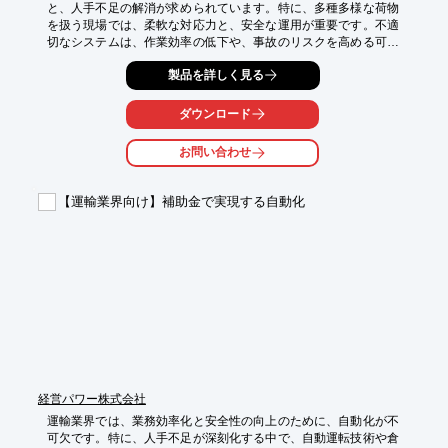
と、人手不足の解消が求められています。特に、多種多様な荷物
を扱う現場では、柔軟な対応力と、安全な運用が重要です。不適
切なシステムは、作業効率の低下や、事故のリスクを高める可能
性があります。当社の『@mobi』は、自律移動ロボットの機能を
製品を詳しく見る
実現するソフトウェアパッケージで、物流現場の自動搬送におけ
る課題を解決します。

ダウンロード
【活用シーン】

・倉庫内での荷物搬送

お問い合わせ
・工場内での部品供給

・屋外での資材運搬

【運輸業界向け】補助金で実現する自動化
【導入の効果】

・搬送業務の効率化

・人件費削減

・作業員の安全確保
経営パワー株式会社
運輸業界では、業務効率化と安全性の向上のために、自動化が不
可欠です。特に、人手不足が深刻化する中で、自動運転技術や倉