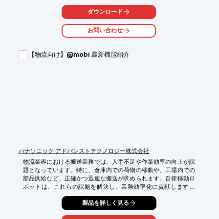
ターフェースボードは、既存のPLCや産業用PCを無線化し、
429MHz帯の優れた回折性により、遮蔽物が多い環境でも安定し
ダウンロード
たデータ伝送を実現します。これにより、物流現場におけるデー
タ伝送の信頼性を向上させ、業務効率化に貢献します。

お問い合わせ
【活用シーン】

・倉庫内のフォークリフトやAGV（無人搬送車）の位置情報追跡

【物流向け】@mobi 最新機能紹介
・トラックやコンテナ内の温度・湿度などの環境データ収集

・入出庫管理システムのデータ伝送

【導入の効果】

・配線コストの削減

・データ伝送の信頼性向上

・リアルタイムな情報収集による業務効率化

・遠隔地からのデータ監視と制御
パナソニック アドバンストテクノロジー株式会社
物流業界における搬送業務では、人手不足や作業効率の向上が課
題となっています。特に、倉庫内での荷物の移動や、工場内での
部品供給など、正確かつ迅速な搬送が求められます。自律移動ロ
ボットは、これらの課題を解決し、業務効率化に貢献します。
@mobi 2.6は、既存のロボットに組み込むだけで自律移動を実現
製品を詳しく見る
し、物流現場の効率化を支援します。

【活用シーン】
