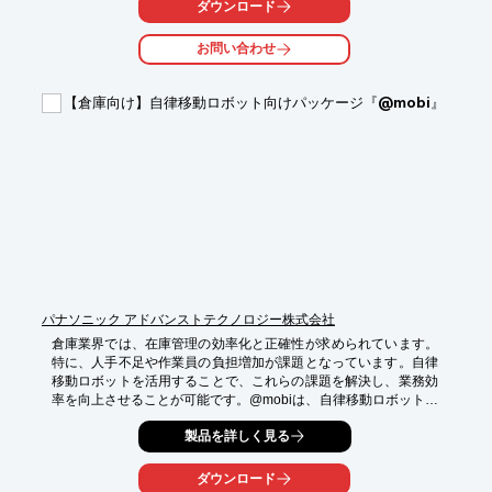
ダウンロード
・倉庫内での商品搬送

・工場内での部品供給

お問い合わせ
・配送センターでの仕分け作業

【導入の効果】

【倉庫向け】自律移動ロボット向けパッケージ『@mobi』
・搬送業務の自動化による人件費削減

・作業時間の短縮による生産性向上

・安全性の向上による事故リスクの低減
パナソニック アドバンストテクノロジー株式会社
倉庫業界では、在庫管理の効率化と正確性が求められています。
特に、人手不足や作業員の負担増加が課題となっています。自律
移動ロボットを活用することで、これらの課題を解決し、業務効
率を向上させることが可能です。@mobiは、自律移動ロボットの
開発コストを低減し、倉庫内でのスムーズな移動と正確な位置情
製品を詳しく見る
報を実現します。

【活用シーン】

ダウンロード
・倉庫内での商品の自動搬送
