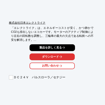
株式会社日本エレクトライク
「エレクトライク」は、エネルギーコストが安く、かつ静かで
CO2も排出しないエコカーです。モーターのアクティブ制御によ
り左右の回転数を調整し、三輪車の最大の欠点である転倒への不
安を解消します。

【特長】

製品を詳しく見る
■環境に極めて優しい究極の環境対応車

■最新技術により実現したい高い安全性

ダウンロード
■二輪車と四輪車の長所を集めた効率性

■EVの概念を打破する安価性

お問い合わせ
※詳細は資料請求して頂くかダウンロードからPDFデータをご覧
下さい
ＤＣ２４Ｖ パルスローラ／セナジー