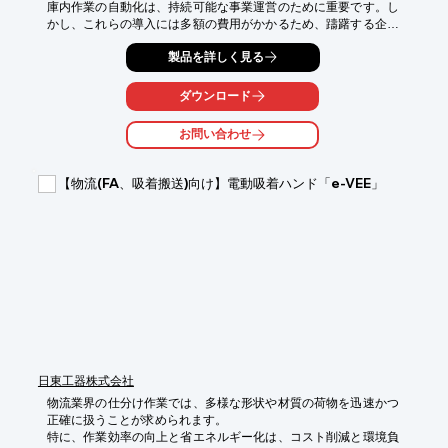
庫内作業の自動化は、持続可能な事業運営のために重要です。し
かし、これらの導入には多額の費用がかかるため、躊躇する企業
も少なくありません。当社の資料は、貴社が自動化を実現するた
製品を詳しく見る
めの補助金申請を支援し、貴社の商材販売につなげることを目的
とした提案資料です。

ダウンロード
【活用シーン】

*   自動運転技術の導入

お問い合わせ
*   倉庫内作業の自動化

*   運行管理システムの導入

【物流(FA、吸着搬送)向け】電動吸着ハンド「e-VEE」
【導入の効果】

*   業務効率の大幅な向上

*   人件費の削減

*   安全性の向上
日東工器株式会社
物流業界の仕分け作業では、多様な形状や材質の荷物を迅速かつ
正確に扱うことが求められます。

特に、作業効率の向上と省エネルギー化は、コスト削減と環境負