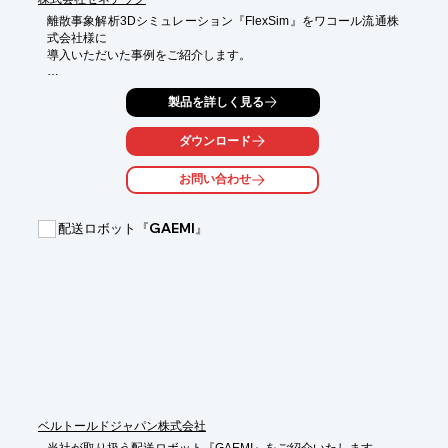
離散事象解析3Dシミュレーション『FlexSim』をワコール流通株
式会社様に

導入いただいた事例をご紹介します。

同社がシミュレーションを導入したきっかけは、守山流通センタ
製品を詳しく見る
ー増築と、

在庫の一元管理を行うためでした。

ダウンロード
そこで、レイアウトの変更を仮説でシミュレーションし、改善効
果を

お問い合わせ
あらかじめ試算できる点が決め手になり当製品を導入。

その結果、AGVの移動ルートやAGVの速度をシミュレートし、各
配送ロボット『GAEMI』
フロアから

配送場までの水平・垂直の移動を全て自動化することができまし
た。

【導入の主な効果】

■3拠点で管理していた商品を集約 

■流通センターの能力をトータルで試算 

■全体最適を意識した生産性の向上

※詳しくはPDF資料をご覧いただくか、お気軽にお問い合わせ下
さい。
ベルトールドジャパン株式会社
当社が取り扱う配送ロボット『GAEMI』をご紹介いたします。
