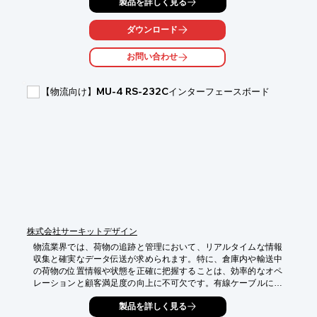
製品を詳しく見る
が発生する可能性があります。フィジカルAIソリューションは、
10W未満の低消費電力で生成AIを含む高度処理をエッジ側で完結
させ、リアルタイムな判断と制御を実現します。

ダウンロード
【活用シーン】

お問い合わせ
・物流・倉庫における自律搬送ロボット（AMR）の制御・状況認
識

【物流向け】MU-4 RS-232Cインターフェースボード
【導入の効果】

・クラウドに依存せず、AI処理を現場内で完結

・10W級の低消費電力で生成AIを含む高度処理が可能

・通信遅延のないリアルタイム判断・制御を実現
株式会社サーキットデザイン
物流業界では、荷物の追跡と管理において、リアルタイムな情報
収集と確実なデータ伝送が求められます。特に、倉庫内や輸送中
の荷物の位置情報や状態を正確に把握することは、効率的なオペ
レーションと顧客満足度の向上に不可欠です。有線ケーブルによ
るデータ伝送は、配線コストの増大や、ケーブルの断線によるデ
製品を詳しく見る
ータ伝送の途絶といったリスクを伴います。MU-4 RS-232Cイン