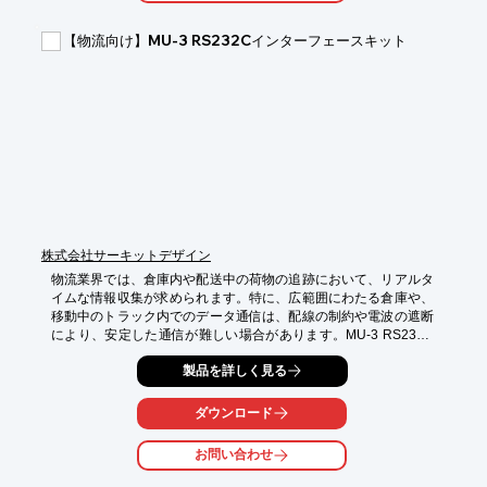
【導入の効果】

・消費電力の削減

【物流向け】MU-3 RS232Cインターフェースキット
・ランニングコストの低減

・設備の省エネ化推進
株式会社サーキットデザイン
物流業界では、倉庫内や配送中の荷物の追跡において、リアルタ
イムな情報収集が求められます。特に、広範囲にわたる倉庫や、
移動中のトラック内でのデータ通信は、配線の制約や電波の遮断
により、安定した通信が難しい場合があります。MU-3 RS232C
インターフェースキットは、RS232Cポートを無線化すること
製品を詳しく見る
で、これらの課題を解決します。429MHz帯の電波回折性によ
り、遮蔽物の多い現場でも安定した通信を実現し、荷物の位置情
報や状態を正確に把握できます。

ダウンロード
【活用シーン】

お問い合わせ
・倉庫内のフォークリフトやAGVからのデータ収集

・トラックやコンテナ内の温度・湿度センサーからの情報収集
