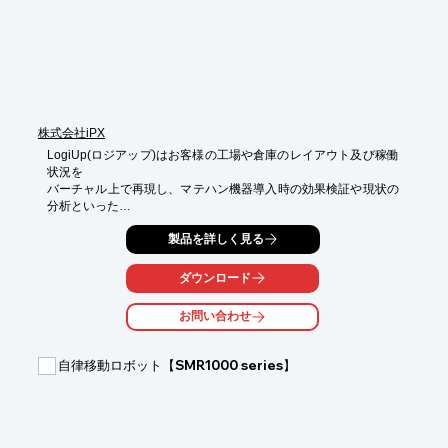
■安全で経済的

■エネルギー消費、騒音発生、メカ摩耗が軽減

■低トルクで怪我のリスクも低減

■柔軟性とシンプルさ

※詳しくはカタログをご覧頂くか、お気軽にお問い合わせ下さ
い。
株式会社iPX
LogiUp(ロジアップ)はお客様の工場や倉庫のレイアウト及び稼働
状況を

バーチャル上で再現し、マテハン機器導入時の効果検証や現状の
分析といった

シミュレーション結果を可視化・ご提供するサービスです。

製品を詳しく見る
シミュレーションでの試算により、設備導入や建設前に工場・倉
庫レイアウトや

ダウンロード
AGV台数・経路の評価を行うことができ、より効率的に工場や倉
庫の運営が

お問い合わせ
可能となります。

本サービスは、 お客様がシミュレーションツールをご購入いただ
自律移動ロボット【SMR1000 series】
いたり、

操作方法を覚えていただいたりする必要はございません!

お客様はシミュレーションに必要なデータをご用意いただくだけ
で、
