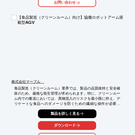
お問い合わせ
*   無人搬送車（AGV）

【導入の効果】

【食品製造（クリーンルーム）向け】協働ロボットアーム搭
*   長距離にわたる正確な位置測定

載型AGV
*   メンテナンス頻度の低減

*   システムの信頼性向上
株式会社マーブル
食品製造（クリーンルーム）業界では、製品の品質維持と安全確
保のため、厳格な衛生管理が求められます。特に、クリーンルー
ム内での搬送においては、異物混入のリスクを最小限に抑え、デ
リケートな食品へのダメージを防ぐための繊細な操作が必要で
す。人手不足の解消や生産性向上のためには、これらの課題に対
製品を詳しく見る
応できる自動搬送ソリューションが不可欠となります。

協働ロボットアーム搭載型AGV「ΣoneRobo」は、これらの課題
ダウンロード
に対し、柔軟かつ高精度な搬送ソリューションを提供いたしま
す。
