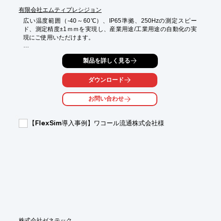
有限会社エムティプレシジョン
広い温度範囲（-40～60℃）、IP65準拠、250Hzの測定スピー
ド、測定精度±1ｍｍを実現し、産業用途/工業用途の自動化の実
現にご使用いただけます。

当社では、使用方法、導入、コントロールソフトの開発、設置後
製品を詳しく見る
のサポート等、技術サポートも万全です｡

ご心配な点等御座いましたら、お気軽にお問い合わせ下さい。

ダウンロード
【特長】

■高速測定　250Hzを実現

お問い合わせ
■100m測定(専用反射板使用時500m)

■350ｇの小型軽量（140ｘ78ｘ48ｍｍ）

■測定温度使用 -40℃~+60℃

【FlexSim導入事例】ワコール流通株式会社様
■各種インターフェースに対応
（PROFINET/EtherNet/EtherCAT）

■９９台まで同時接続可能(RS422/RS485)

※詳しくはPDF資料をご覧いただくか、お気軽にお問い合わせ下
さい。
株式会社ゼネテック