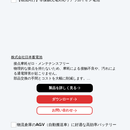
・ピッキング作業の自動化による時間短縮

・ヒューマンエラーの削減による品質向上

・人手不足の解消と作業員の負担軽減
株式会社日本蓄電池
接点摩耗ゼロ・メンテナンスフリー

物理的な接点を持たないため、摩耗による接触不良や、汚れによ
る通電障害が起こりません。

部品交換の手間とコストを大幅に削減します。

「数センチのズレ」を許容する高い親和性

製品を詳しく見る
非接触給電特有の電圧・電流変動をBMSが柔軟に制御。停止位置
が多少ズレても、

ダウンロード
安定して急速充電を開始できるタフな設計です。

お問い合わせ
短時間・高頻度の「継ぎ足し充電」に最適化 

リチウムイオン電池の特性を活かし、停止のたびに自動で充電。

バッテリーを大容量にする必要がなく、車両の小型化と長寿命化
物流倉庫のAGV（自動搬送車）に好適な高効率バッテリー
を同時に実現します。
