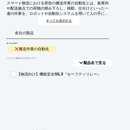
スマート物流における荷役の搬送作業の自動化とは、倉庫内
や配送拠点での荷物の積み下ろし、移動、仕分けといった一
連の作業を、ロボットや自動化システムを用いて人の手によ
らずに行うことです。これにより、作業効率の向上、人件費
すべてを表示する
の削減、労働力不足の解消、作業ミスの低減、安全性の向上
を目指します。
各社の製品
絞り込み条件：
搬送作業の自動化
​▼チェックした製品のカタログをダウンロード
製品名で見る
【物流向け】機能安全SIL3『セーフティリレー』