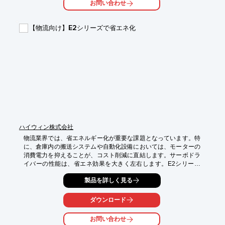
お問い合わせ
【活用シーン】

・クリーンルーム内での食品・資材搬送

【物流向け】E2シリーズで省エネ化
・製造ライン間の自動搬送

・検査装置への食品・資材供給・排出

・レイアウト変更への柔軟な対応

【導入の効果】

・食品・資材搬送の自動化による生産性向上

・人手不足の解消と作業員の負担軽減

・デリケートな食品へのダメージリスク低減

・製造プロセスの安定化と品質向上

・工場レイアウト変更への迅速な対応
ハイウィン株式会社
物流業界では、省エネルギー化が重要な課題となっています。特
に、倉庫内の搬送システムや自動化設備においては、モーターの
消費電力を抑えることが、コスト削減に直結します。サーボドラ
イバーの性能は、省エネ効果を大きく左右します。E2シリーズ
は、これらの課題に対し、最適なソリューションを提供します。

製品を詳しく見る
【活用シーン】

・倉庫内の自動搬送システム

ダウンロード
・省エネ化を推進する物流センター

・高効率なモーター制御が求められる場面

お問い合わせ