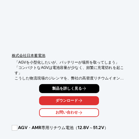
既存車両の「後付けワイヤレス化」を支援 1台からのカスタム対
応により、

既存の有線充電式AGVを非接触充電仕様へアップグレードするた
めの設計・検査も承ります。
株式会社日本蓄電池
「AGVを小型化したいが、バッテリーが場所を取ってしまう」

「コンパクトなAGVは電池容量が少なく、頻繁に充電切れを起こ
す」

こうした物流現場のジレンマを、弊社の高密度リチウムイオン電
池が解決します。

製品を詳しく見る
限られた内部スペースに収まる薄型・コンパクト設計でありなが
ら、

ダウンロード
高いエネルギー密度を維持。さらに、短時間でフル回復する急速
充電機能により、

お問い合わせ
バッテリーを大きくすることなく、24時間稼働に近い運用を可能
にします。

AGV・AMR専用リチウム電池（12.8V～51.2V）
「もっと小さく、もっと動かしたい」という設計・運用ニーズ
に、
