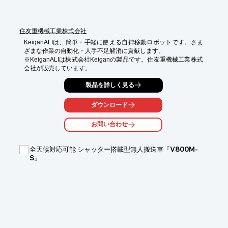
住友重機械工業株式会社
KeiganALIは、簡単・手軽に使える自律移動ロボットです。さま
ざまな作業の自動化・人手不足解消に貢献します。

※KeiganALIは株式会社Keiganの製品です。住友重機械工業株式
会社が販売しています。

【特長】

製品を詳しく見る
◆自律走行

レーザースキャナーと複数の障害物センサを搭載しており、人や
ダウンロード
障害物を自動で避けながら荷物を運びます。ライントレースにも
対応しています。

お問い合わせ
◆簡単操作

マップの作成から自律移動までがとにかく簡単。直感的な操作
で、レイアウトや作業内容の変更にも迅速に対応できます。

全天候対応可能 シャッター搭載型無人搬送車『V800M-
◆スモールスタート

S』
基本操作はWebアプリで完結するため、操作アプリケーションの
購入は不要です。1台から購入でき、製品導入後も後からシステ
ム連携機能の追加実装が可能です。

◆高い汎用性、柔軟性

KeiganALIの上部アタッチメントを工夫すれば、さまざまな場所
とシーンで使用することができます。

◆APIの公開

当社公開のAPIを利用し、KeiganALIをお客様のシステムと連携さ