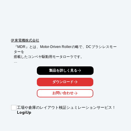
伊東電機株式会社
『MDR』とは、Motor-Driven Rollerの略で、DCブラシレスモー
ターを

搭載したコンベヤ駆動用モータローラです。

ローラ内部にモーターを搭載させ、ほかのローラとともにゾーン
製品を詳しく見る
と

呼ばれるセクションを駆動させる方式です。

ダウンロード
また、各ゾーンへの通電は物を運ぶときのみで、エネルギー消
費、

お問い合わせ
騒音発生、メカ摩耗が軽減されます。

さらにモジュール式なため、大型モータを使用しないことでスペ
工場や倉庫のレイアウト検証シュミレーションサービス！
ースの

LogiUp
限られた場所での使用にも最適です。

【特長】

■ローラ内部にモータ内蔵
