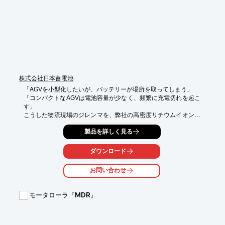
株式会社日本蓄電池
「AGVを小型化したいが、バッテリーが場所を取ってしまう」

「コンパクトなAGVは電池容量が少なく、頻繁に充電切れを起こ
す」

こうした物流現場のジレンマを、弊社の高密度リチウムイオン電
池が解決します。

製品を詳しく見る
限られた内部スペースに収まる薄型・コンパクト設計でありなが
ら、

ダウンロード
高いエネルギー密度を維持。さらに、短時間でフル回復する急速
充電機能により、

お問い合わせ
バッテリーを大きくすることなく、24時間稼働に近い運用を可能
にします。

モータローラ『MDR』
「もっと小さく、もっと動かしたい」という設計・運用ニーズ
に、

国内自社検査による確かな品質でお応えします。