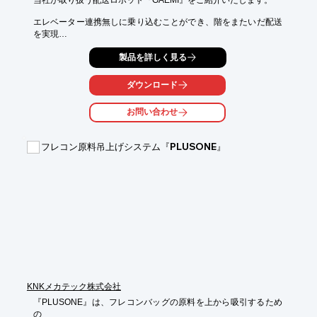
エレベーター連携無しに乗り込むことができ、階をまたいだ配送
を実現

した「屋内配送ロボット」では、病院、ホテル、オフィスなどの
製品を詳しく見る
様々な

サービス空間で物品の配送サービスを提供。

ダウンロード
ディープランニングAIを持ち、周りの環境を感知しながら半径
1km以内の

お問い合わせ
屋外エリアを自動走行できる「屋外配送ロボット」は、複雑な環
境でも

スムーズに移動できるため、さまざまな業種で活用可能です。

フレコン原料吊上げシステム『PLUSONE』
【特長】

＜屋内配送ロボット＞

■自律移動による自動配送

■セキュリティゲートの通過が可能

＜屋外配送ロボット＞

■専用アプリで配送指示

■多様な環境で配送可能

※詳しくはPDFをダウンロードしていただくか、お気軽にお問い
合わせください。
KNKメカテック株式会社
『PLUSONE』は、フレコンバッグの原料を上から吸引するため
の
