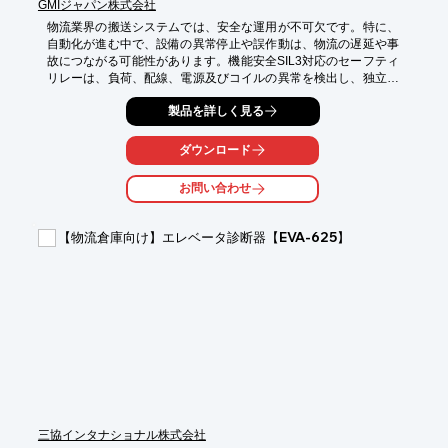
GMIジャパン株式会社
物流業界の搬送システムでは、安全な運用が不可欠です。特に、
自動化が進む中で、設備の異常停止や誤作動は、物流の遅延や事
故につながる可能性があります。機能安全SIL3対応のセーフティ
リレーは、負荷、配線、電源及びコイルの異常を検出し、独立し
た警報を制御システムに伝達することで、安全性を確保します。
製品を詳しく見る
これにより、搬送システムの信頼性向上に貢献します。

【活用シーン】

ダウンロード
*   自動倉庫

*   コンベアシステム

お問い合わせ
*   無人搬送車（AGV）

【導入の効果】

【物流倉庫向け】エレベータ診断器【EVA-625】
*   設備の安全な運用

*   物流効率の向上

*   事故リスクの低減

※詳しくはPDFをダウンロードしていただくか、お気軽にお問い
合わせください。
三協インタナショナル株式会社