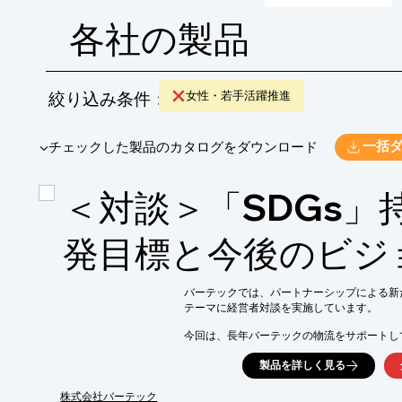
各社の製品
絞り込み条件：
女性・若手活躍推進
​▼チェックした製品のカタログをダウンロード
一括
＜対談＞「SDGs」
発目標と今後のビジ
バーテックでは、パートナーシップによる新
テーマに経営者対談を実施しています。

今回は、長年バーテックの物流をサポートし
ロジスティクスの社長をゲストにお迎えし、S
製品を詳しく見る
両社が事業を通じてSDGsにいかに取り組み
しているのかをご紹介。是非、ご一読ください
株式会社バーテック