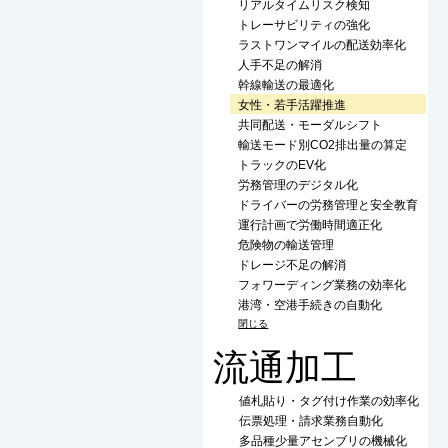
リアルタイムリスク検知
トレーサビリティの強化
ラストワンマイルの配送効率化
人手不足の解消
幹線輸送の最適化
女性・若手活躍推進
共同配送・モーダルシフト
輸送モード別CO2排出量の算定
トラックのEV化
労務管理のデジタル化
ドライバーの労務管理と安全教育
運行計画で労働時間適正化
危険物の輸送管理
ドレージ不足の解消
フォワーディング業務の効率化
港湾・空港手続きの自動化
閉じる
流通加工
値札貼り・タグ付け作業の効率化
伝票処理・請求業務自動化
多品種少量アセンブリの機械化