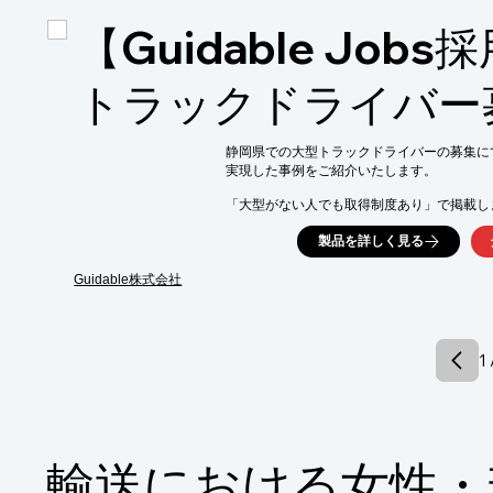
【掲載内容】

【Guidable Job
■佐川グローバルロジスティクス様の事業内容
■両社の経営理念・ビジョンについて

■働きがい向上について

トラックドライバー
■双方への期待

■今後に向けて

■SDGs(エス・ディージーズ)とは

静岡県での大型トラックドライバーの募集にて
※詳しくはPDF資料をご覧いただくか、お
実現した事例をご紹介いたします。

「大型がない人でも取得制度あり」で掲載しま
中型免許取得者2名、大型取得者5名を採用。

製品を詳しく見る
掲載日数180日で7名の採用に繋がりました。
免許取得者多数のエリアもあります。

Guidable株式会社
ご用命の際は、当社へお気軽にお問合せくださ
【事例概要】

■掲載日数：180日

1 
■採用人数：7名

※詳しくはPDF資料をご覧いただくか、お
輸送における女性・