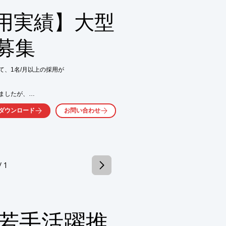
s採用実績】大型


募集
、1名/月以上の採用が

気軽にお問い合わせ下さい。
したが、

ダウンロード
お問い合わせ


い。

/ 1
気軽にお問い合わせ下さい。
若手活躍推