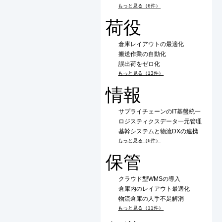
もっと見る（6件）
荷役
倉庫レイアウトの最適化
搬送作業の自動化
誤出荷をゼロ化
もっと見る（13件）
情報
サプライチェーンのIT基盤統一
ロジスティクスデータ一元管理
基幹システムと物流DXの連携
もっと見る（6件）
保管
クラウド型WMSの導入
倉庫内のレイアウト最適化
物流倉庫の人手不足解消
もっと見る（11件）