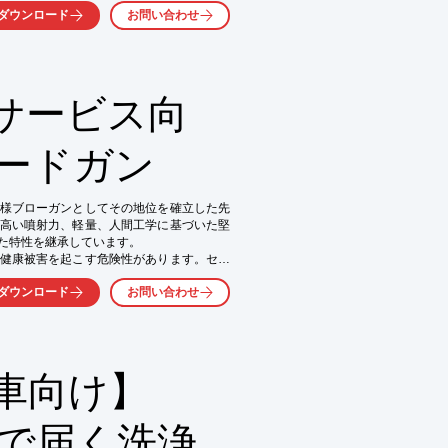
ダウンロード
お問い合わせ
サービス向
ルードガン
仕様ブローガンとしてその地位を確立した先
高い噴射力、軽量、人間工学に基づいた堅
た特性を継承しています。

健康被害を起こす危険性があります。セイ
塞状態が生じた際に減圧するOSHA指令に
ダウンロード
お問い合わせ
減します。

リップが一体化されたことにより、作業者
人間工学に適った改善がなされています。

ンをご用意しております。

ノズルが標準装備されています。
車向け】
まで届く洗浄