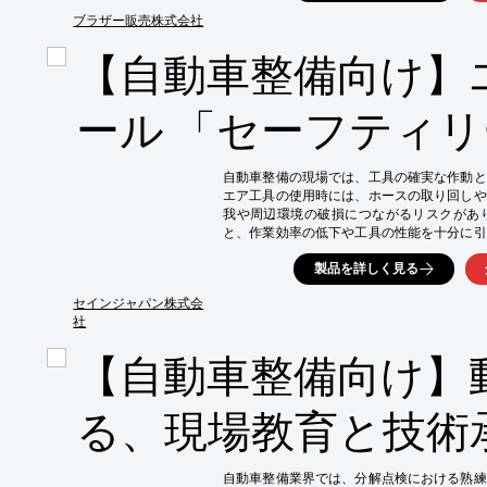
【活用シーン】

・エンジンルーム内での作業

ブラザー販売株式会社
・塗装ブース内での作業

【自動車整備向け】
・タイヤ交換作業

・エアコン修理作業

【導入の効果】

ール 「セーフティ
・作業員の熱中症リスクを軽減

・作業効率の向上

・快適な作業環境の実現

自動車整備の現場では、工具の確実な作動と
・省エネによるコスト削減
エア工具の使用時には、ホースの取り回しや
我や周辺環境の破損につながるリスクがあ
と、作業効率の低下や工具の性能を十分に引
ンの「セーフティリール」は、これらの課題
製品を詳しく見る
現を支援します。

【活用シーン】

セインジャパン株式会
・リフトアップ時の作業スペース確保

社
・車両の下回り点検時のホースの取り回し

【自動車整備向け】
・エア工具使用時のホースの暴れ抑制

・整備工場内の整理整頓

【導入の効果】

る、現場教育と技術
・作業者の安全確保（ホース暴れ抑制、躓き防
・工具の性能を最大限に引き出し、作業効率向
・整備工場内の美観維持とスペースの有効活用
自動車整備業界では、分解点検における熟練
・ホースの長寿命化によるコスト削減