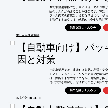
【導入の効果】

・作業中の怪我のリスクを軽減

自動車整備業界では、高温環境下での作業が
・作業効率の向上

症のリスクが高まることが課題です。特に、
・作業者の安全意識向上
ブース内での作業は、過酷な環境になりがち
を確保するためには、効果的な冷却対策が不可
し、強力な冷風で作業員の体感温度を下げ、
製品を詳しく見る
【活用シーン】

・自動車整備工場

中日産業株式会社
・塗装ブース

【自動車向け】パッ
・エンジンルーム内での作業

・タイヤ交換作業

【導入の効果】

因と対策
・作業員の熱中症リスクを軽減

・集中力と作業効率の向上

・快適な作業環境の実現

自動車業界では、油漏れは製品の品質と安全
・作業時間の短縮
ンやトランスミッションなどの重要な部品に
は、性能低下や故障につながる可能性があり
付け方法を理解し、徹底することが重要です
と対策を分かりやすく解説し、品質向上に貢献
製品を詳しく見る
【活用シーン】

・エンジンオイル漏れ対策

株式会社LinkStudio
・トランスミッションからの油漏れ防止

・ブレーキシステムの油漏れ対策
