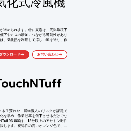
気化式冷風機
が求められます。特に夏場は、高温環境下
からもご覧いただけます。

低下やミスの増加につながる可能性があり
は、気化熱を利用して涼しい風を送り、作
ダウンロード
お問い合わせ
chNTuff
よる手荒れや、異物混入のリスクが課題で
化を早め、作業効率を低下させるだけでな
uff 93-800は、15分以上のアセトン耐性
決します。視認性の高いオレンジ色で、異
業をサポートします。
