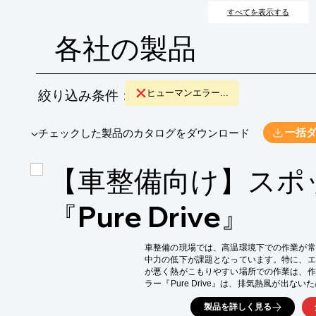
すべてを表示する
各社の製品
絞り込み条件：
ヒューマンエラー...
​▼チェックした製品のカタログをダウンロード
一括
【車整備向け】スポ
『Pure Drive』
車整備の現場では、高温環境下での作業が常
中力の低下が課題となっています。特に、エ
が悪く熱がこもりやすい場所での作業は、作
ラー『Pure Drive』は、排気熱風が出
維持することで、作業効率の向上に貢献します
製品を詳しく見る