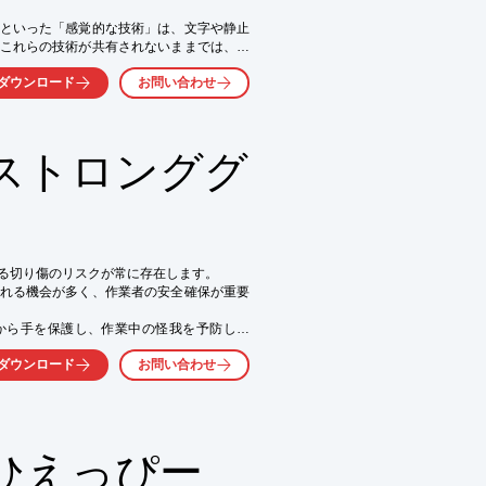
といった「感覚的な技術」は、文字や静止
これらの技術が共有されないままでは、整
かかるといった課題が生じかねません。

ダウンロード
お問い合わせ
ンは、こうした現場の課題に対し、感覚的
ことで、効率的な人材育成と技術の標準化
ストロンググ
る切り傷のリスクが常に存在します。

れる機会が多く、作業者の安全確保が重要
から手を保護し、作業中の怪我を予防しま
ダウンロード
お問い合わせ
ひえっぴー