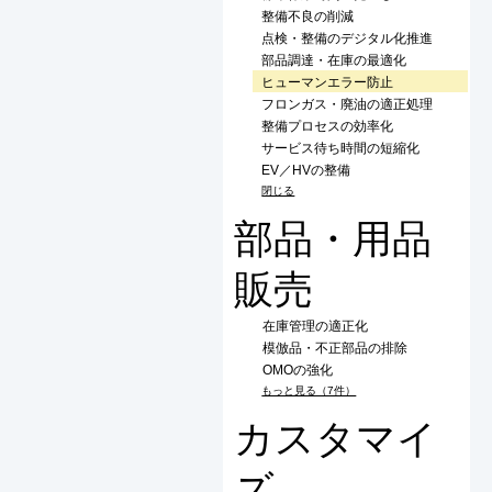
整備不良の削減
点検・整備のデジタル化推進
部品調達・在庫の最適化
ヒューマンエラー防止
フロンガス・廃油の適正処理
整備プロセスの効率化
サービス待ち時間の短縮化
EV／HVの整備
閉じる
部品・用品
販売
在庫管理の適正化
模倣品・不正部品の排除
OMOの強化
もっと見る（7件）
カスタマイ
ズ