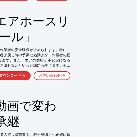
エアホースリ
リール」
作業者の安全確保が求められます。特に、
巻き戻し時の予期せぬ動きが、作業者の怪
ります。また、エアの供給が不安定になる
き出せないといった課題も生じます。セイ
に対応し、安全かつ効率的な作業環境の実
ダウンロード
お問い合わせ
動画で変わ
承継
止）

上



者の持つ暗黙知を、若手整備士へ正確に伝