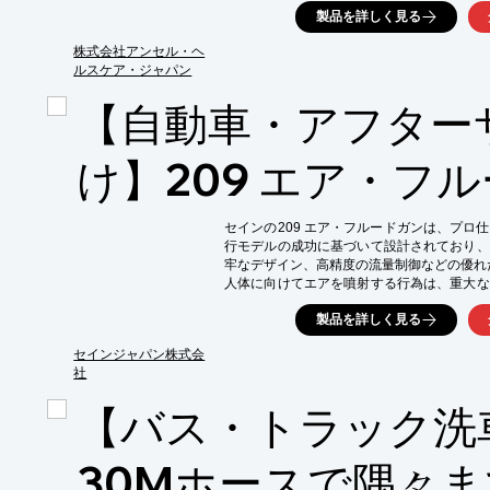
製品を詳しく見る
【活用シーン】

・自動車の塗装作業

株式会社アンセル・ヘ
・パーツの洗浄作業

ルスケア・ジャパン
・溶剤を使用する作業

【自動車・アフター
【導入の効果】

・アセトンなどの溶剤から手を保護

・手袋の交換頻度を削減し、コスト削減

け】209 エア・フ
・異物混入のリスクを低減

・作業効率の向上
セインの209 エア・フルードガンは、プロ
行モデルの成功に基づいて設計されており、
牢なデザイン、高精度の流量制御などの優れ
人体に向けてエアを噴射する行為は、重大な
ンのスターチップノズル付きブローガンは閉
製品を詳しく見る
準拠した設計で事故を防止し、騒音レベルも低
また、ハンドルとトリガーの両方にソフトグ
セインジャパン株式会
が安定して快適に握ることができ、全体的に
社
従来の青色と視認性を高めるHi-visバージョ
Hi-visバージョンには、スターチップ安全
【バス・トラック洗
30Mホースで隅々