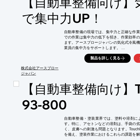
【自動車整備向け】
【導入の効果】

・油漏れによるクレームの減少

で集中力UP！
・製品の品質向上

・作業者のスキルアップ

自動車整備の現場では、集中力と正確な作業
※詳しくは資料をご覧ください。関連リンク
での作業は集中力の低下を招き、作業効率の
お問い合わせもお気軽にどうぞ。
ます。アースブロージャパンの気化式冷風機
業員の集中力をサポートします。 

【活用シーン】

製品を詳しく見る
・自動車整備工場

・パーツ交換や修理作業時

株式会社アースブロー
・塗装ブース

ジャパン
【導入の効果】

【自動車整備向け】Tou
・集中力向上による作業効率アップ

・熱中症リスクの軽減

・快適な作業環境の実現
93-800
自動車整備・塗装業界では、塗料や溶剤に
す。特に、アセトンなどの溶剤は、手袋の劣
く、皮膚への刺激も問題となります。TouchNT
を備え、塗装作業におけるこれらの課題を解
物検知(FOD)性も向上し、安全で効率的な作