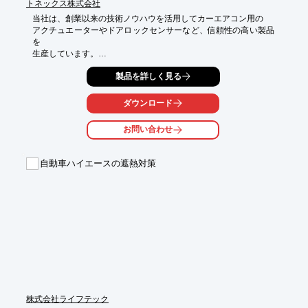
トネックス株式会社
当社は、創業以来の技術ノウハウを活用してカーエアコン用の

アクチュエーターやドアロックセンサーなど、信頼性の高い製品
を

生産しています。

特に、アクチュエーターのキーテクノロジーとなるモーターで
製品を詳しく見る
は、

先進のステッピングモーターを開発しています。

ダウンロード
ご要望の際はお気軽にお問い合わせください。

お問い合わせ
【製品例】

■DCアクチュエーター

自動車ハイエースの遮熱対策
　・電圧　DC13V

　・電流　0.07A

　・回転数　8.5rpm

　・出力トルク　40Ncm

　・ノイズ　45dB-A　など

※詳しくは、お気軽にお問い合わせください。
株式会社ライフテック