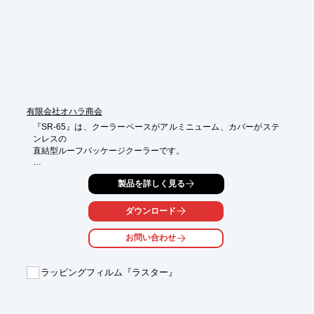
■当社工場で寸法カット、形状カット、ネジ穴あけ加工が可能

■厚み2ｍｍの材料は常備しているため、短納期で少量から対応可
能

※詳しくは、お気軽にお問い合わせください。
有限会社オハラ商会
『SR-65』は、クーラーベースがアルミニューム、カバーがステ
ンレスの

直結型ルーフパッケージクーラーです。

走行用エンジンに取付けたコンプレッサーとクーラー本体を配管
製品を詳しく見る
で、

各ユニットを配線で結ぶだけ。

ダウンロード
また、車内天井のダクトで前後左右に冷風をおくりますので、車
内を広く

お問い合わせ
使用できます。

【特長】

ラッピングフィルム『ラスター』
■錆びに強く、見た目が変わらない

■車内を広く使用できる

■風量は三段階

■温度調節はデジタル式で指定の温度にする事ができる
