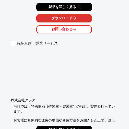
アオリの形状に合わせて様々なアオリブラケットを設定しており
製品を詳しく見る
ますので、

小型車から大型車、トレーラーまで幅広く対応致します。

ダウンロード
また、さまざまな長さ・高さ・重さのアオリに対応できるよう4
種類の

お問い合わせ
スプリングを用意しており、リンクのポイント切換ができるため

スプリング調整が可能です。

特装車両 製造サービス
【特徴】

■販売開始以来、30年に渡る販売実績と信頼性

■最大能力715N・mまで対応する強力なスプリング能力と抜群の
バランス性能

■豊富なオプション仕様でさまざまなアオリ形状に幅広く対応

■ポイント切換構造の採用により現場でスプリング能力の調整が
可能

※詳しくはPDFをダウンロードしていただくか、お気軽にお問い
合わせ下さい。
株式会社クラタ
当社では、特殊車両（特装車・架装車）の設計、製造を行ってい
ます。

お客様に具体的な運用の場面や使用方法をお聞きした上で、適し
た車内
