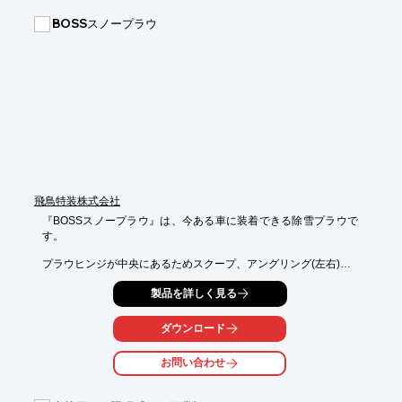
■オーダーメイド可能。

BOSSスノープラウ
■納期の信頼性あり。
飛鳥特装株式会社
『BOSSスノープラウ』は、今ある車に装着できる除雪プラウで
す。

プラウヒンジが中央にあるためスクープ、アングリング(左右)、V
型という

製品を詳しく見る
4通りのプラウ形状に変更可能。また、プラウ形状変更操作は室
内の

ジョイスティックにより、簡単に操作することができます。

ダウンロード
トラックならではの高速除雪が可能になり、狭い場所の除雪も可
お問い合わせ
能にします。

【特長】
