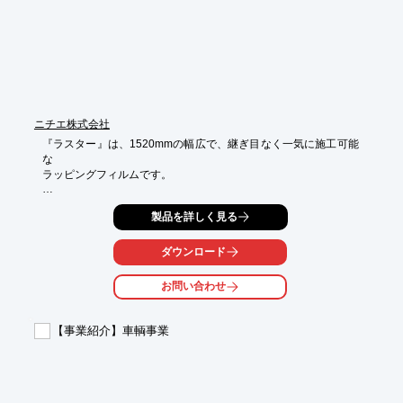
※詳しくはPDF資料をご覧いただくか、お気軽にお問い合わせく
ださい。
ニチエ株式会社
『ラスター』は、1520mmの幅広で、継ぎ目なく一気に施工可能
な

ラッピングフィルムです。

基材はキャストPVCフィルム 120μ。粘着剤には、リポジショナ
製品を詳しく見る
ブル・

エアフリー/白色再剥離糊を使用しています。

ダウンロード
ブラック、チタニウムをはじめ、レッド、イエロー、グリーンな
ど、

お問い合わせ
豊富なカラーバリエーションを取り揃えています。

【特長】

【事業紹介】車輌事業
■メタルマット調の面質により、高級感のあるラッピングが可能

■キャストPVCフィルムで3次曲面への施工も対応

■リポジショナブルエアフリー糊を採用しており、施工性に優れ
る

■1520mmの広幅対応で、継ぎ目なく施工が可能に
