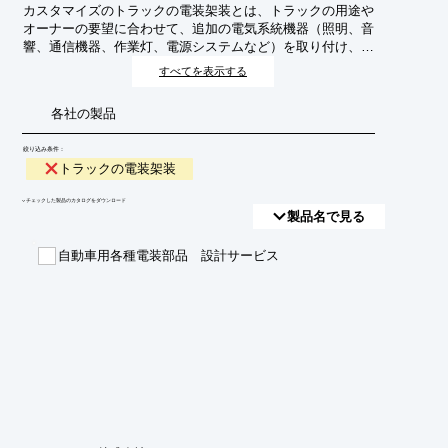
カスタマイズのトラックの電装架装とは、トラックの用途や
オーナーの要望に合わせて、追加の電気系統機器（照明、音
響、通信機器、作業灯、電源システムなど）を取り付け、配
線や制御システムを構築する作業全般を指します。これによ
すべてを表示する
り、トラックの機能性、快適性、作業効率を向上させること
が目的です。
各社の製品
絞り込み条件：
トラックの電装架装
​▼チェックした製品のカタログをダウンロード
製品名で見る
自動車用各種電装部品 設計サービス