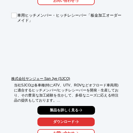
お問い合わせ
車載専用型ネオファイブ「UC-35NERS」や機械運搬のために誕
生した

「UC-28AS/BS/FS」などを掲載しています。

車用ヒッチメンバー・ヒッチレシーバー「板金加工オーダー
メイド」
【掲載内容】

■UC-01NEXRS

■UC-35NERS

■UC-28NEXRS

■UC-28C/D

■UC-35NEKRS/UC-28CK

※詳しくはカタログをご覧頂くか、お気軽にお問い合わせ下さ
い。
株式会社サンジェー San Jye (SJCO)
当社SJCOは各車種(特にATV、UTV、ROVなどオフロード車両用)
に適合するヒッチメンバー/ヒッチレシーバーを開発・生産してお
り、その豊富な加工経験を生かして、多様なニーズに応える特注
品の提供もしております。

★安全安心の品質管理★

製品を詳しく見る
お客様に安全な製品をご提供するために、量産品の場合は初品検
査→抜取検査→最終検査に厳密な品質管理を実施し、不良撲滅す
ダウンロード
ることを目指してい参ります！

サンプルのISIRレポートを提供することが可能です。
