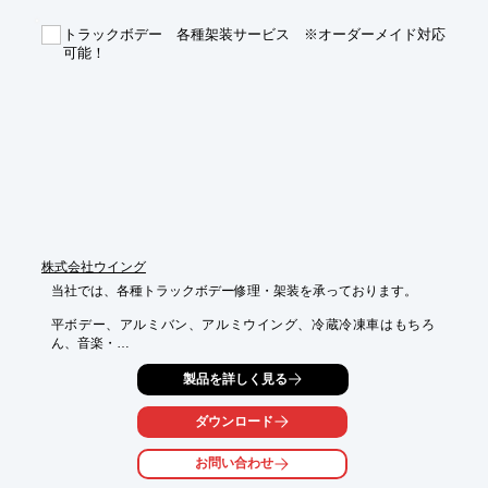
トラックボデー 各種架装サービス ※オーダーメイド対応
可能！
株式会社ウイング
当社では、各種トラックボデー修理・架装を承っております。

平ボデー、アルミバン、アルミウイング、冷蔵冷凍車はもちろ
ん、音楽・

芸能・スポーツイベント機材運搬車をはじめ、レーシングカーな
製品を詳しく見る
どの

車両輸送用トレーラー、精密機器輸送用空調コンテナトレーラ
ー、

ダウンロード
動くオフィスなどオーダーメイドの対応も可能です。

お問い合わせ
【特長】

■実績多数あり。
