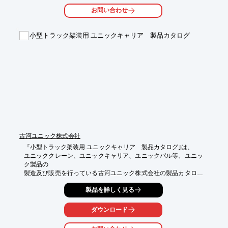
お問い合わせ
小型トラック架装用 ユニックキャリア 製品カタログ
古河ユニック株式会社
『小型トラック架装用 ユニックキャリア　製品カタログ｣は、

ユニッククレーン、ユニックキャリア、ユニックパル等、ユニッ
ク製品の

製造及び販売を行っている古河ユニック株式会社の製品カタログ
です。

製品を詳しく見る
4段階のスピード調整ができる6chラジコンを標準装備した

車載専用型ネオアルファプラス「UC-01NEXRS」をはじめ、

ダウンロード
車両積載の作業効率を高める成熟したメカニズムと進化した機能
を搭載した
