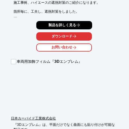
施工事例、ハイエースの遮熱対策のご紹介になります。

箇所毎に、工夫し、遮熱対策をしました。

屋根には両面テープを貼りスカイシートを貼りました

製品を詳しく見る
縁周りはガラスクロステープを貼りました

車内の天井は両面テープを貼りサーモバリアSを貼りました

ダウンロード
壁についてはインパネを外して中にサーモバリアフィットを仕込
みました。
お問い合わせ
車両用加飾フィルム『3Dエンブレム』
日本カーバイド工業株式会社
『3Dエンブレム』は、平面だけでなく曲面にも貼り付けが可能な