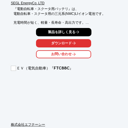
SEGL EnergyCo.,LTD
『電動自転車・スクータ用バッテリ』は、

電動自転車・スクータ用の三元系(NMC)LIイオン電池です。

充電時間が短く、軽量・長寿命・高出力です。

カスタム/OMD/OEMに対応可能。

製品を詳しく見る
【特長】

■充電時間が短い

ダウンロード
■軽量・長寿命・高出力

■カスタム/OMD/OEMに対応可能

お問い合わせ
■BMS内蔵

※詳しくはPDF資料をご覧いただくか、お気軽にお問い合わせ下
ＥＶ（電気自動車）『FTC88C』
さい。
株式会社エフテーシー