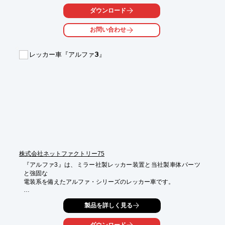
精度の高い納期管理を経て製品をスムーズにお届け致します。

ダウンロード
【特長】

お問い合わせ
■提案型営業による製品実現

■高い品質と環境配慮

レッカー車『アルファ3』
※詳細については、お気軽にお問合せください。
株式会社ネットファクトリー75
『アルファ3』は、ミラー社製レッカー装置と当社製車体パーツ
と強固な

電装系を備えたアルファ・シリーズのレッカー車です。

LED補助灯火付き、ステンレスパイロン鳥居で、回転灯搭載が可
製品を詳しく見る
能。

また中古車への架装も対応します。

ダウンロード