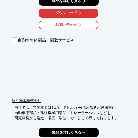
製品を詳しく見る
レイアウトを検討・ご提案し、オーダーメイド品をご提供いたし
ます。

ダウンロード
当社が長年蓄積してきた技術力やノウハウ、熟練のスタッフによ
る

お問い合わせ
確かなモノづくりは、多くのお客様にご満足いただいておりま
す。

自動車車体製品 製造サービス
【製造実績】

■緊急車（警察車両、消防車両、道路維持作業車）

■販売車・放送宣伝車

■検査測定車

■遺体搬送車

■放送中継車　など

※詳しくはPDFをダウンロードして頂くか、お気軽にお問合せく
ださい。

※法人の方のみお問合せを受け付けています。

　個人の方のお問合せにはお受けできかねますので、ご了承くだ
さい。
須河車体株式会社
当社では、特装車をはじめ、ボトルカー(清涼飲料水運搬車)・

自動車用部品・建設機械用部品・トレーラーハウスなどを、

研究開発から製造・販売・修理まで一貫して行っております。

創業以来培われてきた安定した生産力に加え、豊かな経験と実績
製品を詳しく見る
に

裏打ちされたマンパワーにより、厳格な品質管理と
