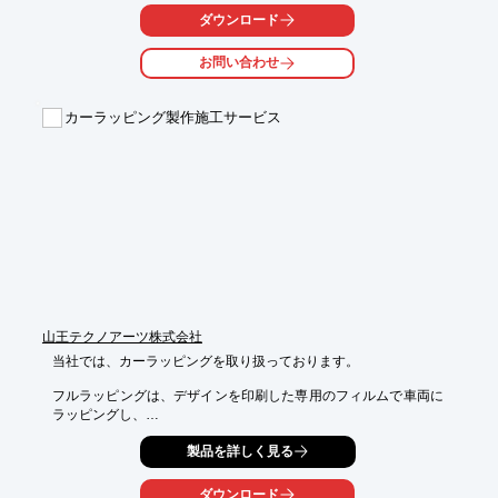
います。

ダウンロード
自動車やオートバイの外装部品として好適な製品です。

お問い合わせ
【特長】

■多様なデザインに適応可能

■平面だけでなく、曲面にも貼り付け可能

カーラッピング製作施工サービス
■塗装鋼板、プラスチック表面、塗装プラスチックに適用可能

■リベットやねじを使用せず、圧着するだけで簡単に素早く施工
可能

■高光沢金属調外観(クロム調)をベースに全面への均一な着色が可
能

※詳しくはPDF資料をご覧いただくか、お気軽にお問い合わせ下
さい。
山王テクノアーツ株式会社
当社では、カーラッピングを取り扱っております。

フルラッピングは、デザインを印刷した専用のフィルムで車両に
ラッピングし、

遠くから見ても目立つ車両が実現可能。また、部分ラッピングで
製品を詳しく見る
は、デザインを

印刷→形状加工したフィルムを部分的に車両に貼りつけることで
車両の地の色を

ダウンロード