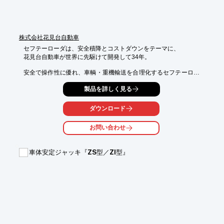
株式会社花見台自動車
セフテーローダは、安全積降とコストダウンをテーマに、

花見台自動車が世界に先駆けて開発して34年。

安全で操作性に優れ、車輌・重機輸送を合理化するセフテーロー
ダは、

製品を詳しく見る
多くのユーザーから高い評価を戴いており、日本一のスライドボ
ディー

生産実績を達成するまでになっています。

ダウンロード
いつまでも満足して使って頂ける丈夫で長持ちするボディー設計
お問い合わせ
等、

信頼と実績が今も尚、開発当時のテーマとともに製品へ受け継が
れています。

車体安定ジャッキ『ZS型／ZI型』
セフテーローダをさらに完璧な製品に仕上げるとともに、

多様化するユーザーニーズに応えられる、幅広いバリエーション

づくりのため、全社一丸となって新時代のトラックボディー開発
に

取り組んでおります。

【事業内容】

■セフテーローダ・トレーラー製造販売・中古車輌販売
