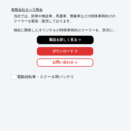
有限会社オハラ商会
当社では、防車や検診車、馬運車、警備車などの特殊車両向けの

クーラーを製造・販売しております。

独自に開発したオリジナルの特殊車両向けクーラーを、所沢にあ
る自社工場で

製品を詳しく見る
お客様のご要望に合わせて製造およびカスタマイズをしておりま
す。

ダウンロード
ご要望の際はお気軽に、お問い合わせください。

お問い合わせ
【ラインアップ】

■ルーフパッケージ型エアコン/クーラー

■コンデンサーユニット

電動自転車・スクータ用バッテリ
■サブエンジンユニット

■エバボレーターユニット

※詳しくはPDFをダウンロードして頂くか、お問い合わせくださ
い。