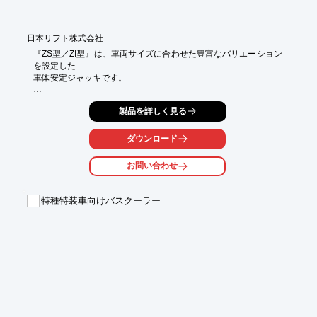
※詳しくはお問い合わせ、またはカタログをダウンロードしてく
ださい。
日本リフト株式会社
『ZS型／ZI型』は、車両サイズに合わせた豊富なバリエーション
を設定した

車体安定ジャッキです。

特種車両等に装着し車体の揺れを抑えることで、車内装備の操作
製品を詳しく見る
を

安定した状態で行うことが可能。また、荷役作業においても、荷
台の

ダウンロード
沈み込みを抑えることで安全な作業にも貢献します。

お問い合わせ
カーリフト製作のノウハウを活かした安全性の高い仕様となって
おります。

特種特装車向けバスクーラー
【特長】

■車両サイズに合わせた豊富なバリエーションを設定

■車内装備の操作を安定した状態で行うことが可能

■荷台の沈み込みを抑えることで安全な作業にも貢献

■カーリフト製作のノウハウを活かした安全性の高い仕様

※詳しくはPDF資料をご覧いただくか、お気軽にお問い合わせく
ださい。