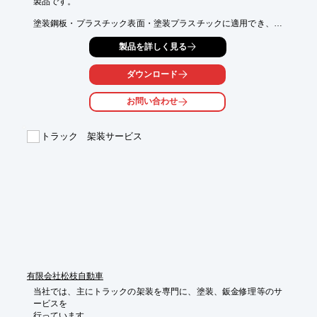
製品です。

塗装鋼板・プラスチック表面・塗装プラスチックに適用でき、金
具を

製品を詳しく見る
使用せず圧着するだけで施工可能。

つなぎ文字や、シャープな稜線など多様なデザインに適応するほ
ダウンロード
か、

ヘアライン調・マット調などのバリエーションにも対応いたしま
お問い合わせ
す。

【特長】

トラック 架装サービス
■金属調で高級感を演出

■柔軟性があり曲面追従性に優れる

■エンブレムの高さ：最小0.5mm～最大5.0mm

　(曲面追従部位は3.0mm以下を推奨)

■優れた接着性

■高光沢金属調外観

※詳しくはPDF資料をご覧いただくか、お気軽にお問い合わせ下
さい。
有限会社松枝自動車
当社では、主にトラックの架装を専門に、塗装、鈑金修理等のサ
ービスを

行っています。
