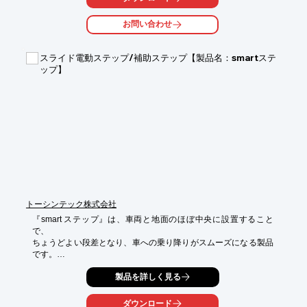
活かしつつ、目立つ表現が実現可能です。

お問い合わせ
また、車両ドア部分などに部分的にロゴや社名をカッティング加
工したステッカーを

貼るマーキングも取り扱い。短期のイベント用などの短期表示
スライド電動ステップ/補助ステップ【製品名：smartステ
や、環境に配慮された

ップ】
材料の仕様などご要望に応じ様々なご提案をいたします。

【ステッカ－を使用するメリット】

■工期が短い

■原状復帰が剥がすだけで容易

■短期間表示が可能

※詳しくは、お気軽にお問い合わせください。
トーシンテック株式会社
『smart ステップ』は、車両と地面のほぼ中央に設置すること
で、

ちょうどよい段差となり、車への乗り降りがスムーズになる製品
です。

グリップ性を高めたAES樹脂製ボードを採用。ステップボードに
製品を詳しく見る
は細かな

溝を施し、雨などでも滑りにくい仕様となっています。

ダウンロード