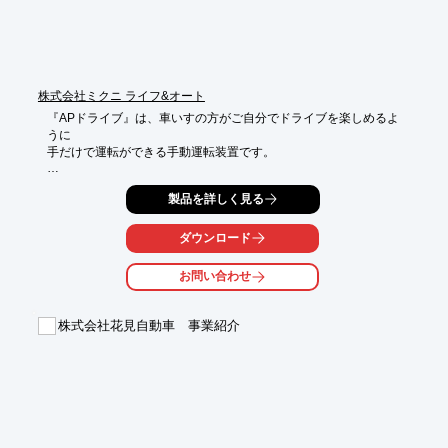
■流通・輸送分野

■土木・建築分野

※詳しくはカタログをご覧頂くか、お気軽にお問い合わせ下さ
い。
株式会社ミクニ ライフ&オート
『APドライブ』は、車いすの方がご自分でドライブを楽しめるよ
うに

手だけで運転ができる手動運転装置です。

手動レバーの前後操作でアクセル・ブレーキをコントロールし、
製品を詳しく見る
ウインカー

スイッチやホーンスイッチ等の一部操作機能を一体化することが
できます。

ダウンロード
また、グリップ形状は多種ご用意しております。ご自身に合った
お問い合わせ
手動装置

をお選びください。

株式会社花見自動車 事業紹介
【特長】

■手だけで運転が可能

■ウインカースイッチやホーンスイッチ等の一部操作機能を一体
化可能

■グリップ形状は多種用意

※詳しくはカタログをご覧頂くか、お気軽にお問い合わせくださ
い。