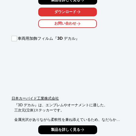
応えできます。

トヨタ車のクラウンセダン・クラウンコンフォートや、ホンダ車
ダウンロード
のアコードなど、

従来のラインアップも好評です。

お問い合わせ
【特長】

■日産 新型ノート e Power（E13型）のすべてのグレードに対応

車両用加飾フィルム『3D デカル』
■コンパクト・エコカーをタクシーにお考えのご要望にお応えで
きる

※詳しくはPDF資料をご覧いただくか、お気軽にお問い合わせ下
さい。
日本カーバイド工業株式会社
『3D デカル』は、エンブレムやオーナメントに適した、

三次元(立体)ステッカーです。

金属光沢がありながら柔軟性を兼ね添えているため、なだらかな

曲面であれば追従させて貼り付ける事が可能。

製品を詳しく見る
圧着するだけで簡単に貼り付けられますので、作業性にも優れて