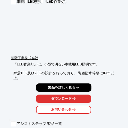
車載用LED照明『LED作業灯』
■4通りの形状に変化

■安全装置で衝撃吸収

■高強度なスウェーデン鋼を標準装備

■プラウの着脱が一人で30秒で可能、しかも工具がいらない

■プラウ形状変更操作は室内のジョイスティック簡単操作

※詳しくはPDF資料をご覧いただくか、お気軽にお問い合わせく
ださい。
萱野工業株式会社
『LED作業灯』は、小型で明るい車載用LED照明です。

耐震10G及び20Gの設計を行っており、防塵防水等級はIP65以
上。

特装車の作業灯やフォグランプに適しているLED照明です。

製品を詳しく見る
また、特装車のDaylightに適している「LED Daylight」や

ダウンロード
特装車用テールランプ「LED Rear Flasher」もご用意しておりま
す。

お問い合わせ
【特長】

■防塵防水等級IP65

アシストステップ 製品一覧
■省エネ設計
