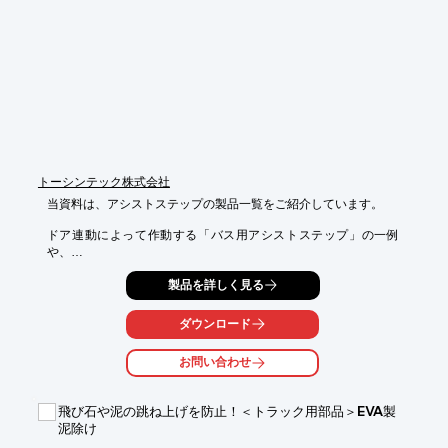
■耐震10G/20G

■コンパクト設計

■DC12-24V/DC48V

■OEM/ODM

※詳しくはPDF資料をご覧いただくか、お気軽にお問い合わせ下
さい。
トーシンテック株式会社
当資料は、アシストステップの製品一覧をご紹介しています。

ドア連動によって作動する「バス用アシストステップ」の一例
や、

「ワンボックス・ミニバン用アシストステップ」の一例を掲載。

製品を詳しく見る
車種や型式・年式、ステップ寸法なども併せてご紹介していま
す。

ダウンロード
是非、ダウンロードしてご覧ください。

お問い合わせ
【掲載内容】

■車種

■品番

飛び石や泥の跳ね上げを防止！＜トラック用部品＞EVA製
■型式・年式

泥除け
■扉
