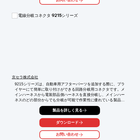
お問い合わせ
★認証★

○ 表面処理はISO 8504認証に準拠

電線分岐コネクタ 9215シリーズ
○ 錆防止処理は ISO 12944認証に準拠

○ 塩水噴霧試験クリア

他に、金属板金、レーザー切断、ロボット溶接、曲げといった加
工による特注品の製作も承ります。

ご相談・ご要望がございましたら、お気軽にお問合せ下さい。

※弊社製品は全てオーダーメイドのため、標準品のカタログをご
用意がございません。改めてご了承ください。
京セラ株式会社
9215シリーズは、自動車用アフターパーツを追加する際に、プラ
イヤーにて簡単に取り付けができる回路分岐用コネクタです。メ
インハーネスから電装部品側ハーネスを直接分岐し、メインハー
ネスのどの部分からでも分岐が可能で作業性に優れている製品で
す。銅電線対応タイプに加え、車両の軽量化に貢献するアルミ電
製品を詳しく見る
線対応タイプのバリエーションを取り揃えています。

※詳細はカタログをご確認ください。
ダウンロード
お問い合わせ