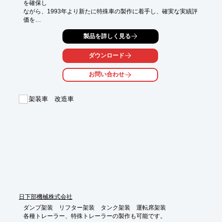
を確保し

ながら、1993年より新たに特殊車の製作に着手し、確実な実績評
価を

得ています。

製品を詳しく見る
時代のニーズに応えられる製品開発と信頼される製造技術集団と
して、

ダウンロード
自動車・木工産業の広島より、さらに一歩前進したいと考え、

今後も一層の努力をしてまいります。

お問い合わせ
【事業内容】

■ロードサービス車両の製作、販売

架装車 改造車
■特捜車の製作、販売

■上記車両の中古車両販売

※詳しくはPDFをダウンロードして頂くか、お気軽にお問い合わ
せ下さい。
日下部機械株式会社
ダンプ架装　リフター架装　タンク架装　運転席架装

各種トレーラー、特殊トレーラーの製作も可能です。