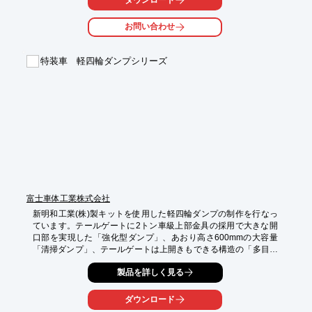
【特長】

■ロング車装置　軽から4トラック対応F6500

お問い合わせ
■セミロング車装置　乗用車クラスが得意なF-1

■スイベル装備

■ラムゼ3.6t油圧ウィンチ

特装車 軽四輪ダンプシリーズ
■ノイズレスLED作業灯　など

※詳しくはPDFをダウンロードして頂くか、お問い合わせくださ
い。
富士車体工業株式会社
新明和工業(株)製キットを使用した軽四輪ダンプの制作を行なっ
ています。テールゲートに2トン車級上部金具の採用で大きな開
口部を実現した「強化型ダンプ」、あおり高さ600mmの大容量
「清掃ダンプ」、テールゲートは上開きもできる構造の「多目的
ダンプ」、テールゲートに大型上部金具の採用で大きな開口部を
製品を詳しく見る
実現した「土砂専用ダンプ」などの対応が可能です。

詳しくはお問い合わせ、またはカタログをご覧ください。
ダウンロード