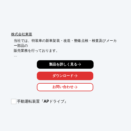
■糊残りも少ない再剥離性能に優れた粘着剤

※詳しくはPDF資料をご覧いただくか、お気軽にお問い合わせ下
さい。
株式会社東亜
当社では、特装車の新車架装・改造・整備点検・検査及びメーカ
ー部品の

販売業務を行っております。

大型ダンプから軽自動車まで多様な車輌の機工、デザインはもち
製品を詳しく見る
ろん、

ドライバーの使い勝手や、さまざまな産業分野における法規等へ
の配慮まで含めた

ダウンロード
独自のノウハウを蓄積し、お客様の用途・目的や使用環境に合わ
せた特装仕様を設計・施工します。

お問い合わせ
また、新明和株式会社の協力工場として油圧や電気に関する技術
も備えています。

手動運転装置『APドライブ』
新車の特装はもとより、スピーディな修理対応、確実な車検・整
備にも自信を持って対応します。

【取扱分野】

■農業（有機資源再生）分野

■商業・サービス分野
