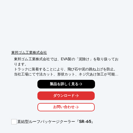
■駆動源

■ステップ寸法

■参考取付時間

※詳しくはPDF資料をご覧いただくか、お気軽にお問い合わせ下
さい。
東邦ゴム工業株式会社
東邦ゴム工業株式会社では、EVA製の「泥除け」を取り扱ってお
ります。

トラックに装着することにより、飛び石や泥の跳ね上げを防止。

当社工場にて寸法カット、形状カット、ネジ穴あけ加工が可能で
す。

製品を詳しく見る
また、厚み2mmの材料は常備しているため、短納期で

少量から対応可能となっております。

ダウンロード
【特長】

お問い合わせ
■色、厚み、寸法、印刷各種オーダーを少量から可能

■トラックに装着することにより、飛び石や泥の跳ね上げを防止

直結型ルーフパッケージクーラー『SR-65』
【仕様】

■EVA素材

■厚み：2ｍｍ、4ｍｍ、5ｍｍ
