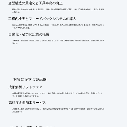
金型構造の最適化と工具寿命の向上
材料の引き込みや逃げを考慮した金型設計、摩耗に強い表面処理や材質の選定により、不良発生を抑制し、金型の耐久性
を高める。
工程内検査とフィードバックシステムの導入
各絞り工程で寸法や外観をリアルタイムに検査し、その結果を次の工程や金型調整に反映させることで、品質の安定化と
不良の早期発見を図る。
自動化・省力化設備の活用
材料搬送、金型交換、製品取り出しなどを自動化することで、段取り時間の短縮、作業員の負担軽減、生産性の向上を実
現する。
​対策に役立つ製品例
成形解析ソフトウェア
材料の変形挙動を詳細にシミュレーションし、絞り工程における応力集中や伸び、シワの発生を予測・可視化すること
で、金型設計の最適化を支援する。
高精度金型加工サービス
高度な加工技術と品質管理体制により、複雑な形状や精密な寸法が要求される多段絞り用金型を、設計データ通りに高精
度に製作する。