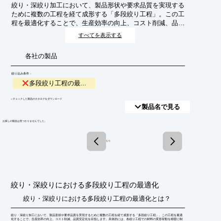
絞り・深絞り加工において、製品形状や要求品質を実現する
ために複数の工程を経て成形する「多段絞り工程」。この工
程を最適化することで、生産効率の向上、コスト削減、品質
安定化を目指します。具体的には、各絞り工程での材料の変
すべてを表示する
形挙動を精密に制御し、過度な伸びやシワ、亀裂の発生を防
ぎながら、最終製品の寸法精度や外観品質を最大限に引き出
各社の製品
すことを目的とします。
絞り込み条件：
多段絞り工程の最...
​▼チェックした製品のカタログをダウンロード
製品名で見る
​お探しの製品は見つかりませんでした。
1 / 1
絞り・深絞りにおける多段絞り工程の最適化
絞り・深絞りにおける多段絞り工程の最適化とは？
絞り・深絞り加工において、製品形状や要求品質を実現するために複数の工程を経て成形する「多段絞り工程」。この工程を最適
化することで、生産効率の向上、コスト削減、品質安定化を目指します。具体的には、各絞り工程での材料の変形挙動を精密に制