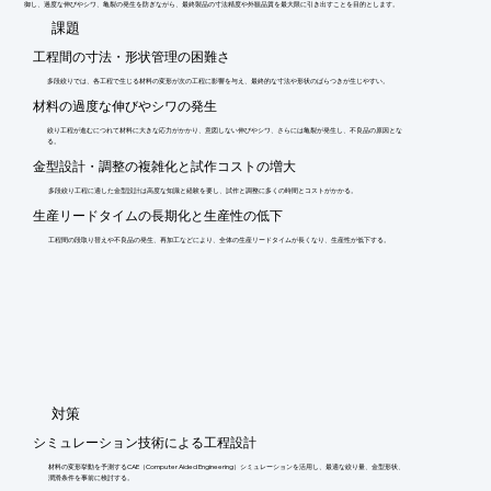
御し、過度な伸びやシワ、亀裂の発生を防ぎながら、最終製品の寸法精度や外観品質を最大限に引き出すことを目的とします。
​課題
工程間の寸法・形状管理の困難さ
多段絞りでは、各工程で生じる材料の変形が次の工程に影響を与え、最終的な寸法や形状のばらつきが生じやすい。
材料の過度な伸びやシワの発生
絞り工程が進むにつれて材料に大きな応力がかかり、意図しない伸びやシワ、さらには亀裂が発生し、不良品の原因とな
る。
金型設計・調整の複雑化と試作コストの増大
多段絞り工程に適した金型設計は高度な知識と経験を要し、試作と調整に多くの時間とコストがかかる。
生産リードタイムの長期化と生産性の低下
工程間の段取り替えや不良品の発生、再加工などにより、全体の生産リードタイムが長くなり、生産性が低下する。
​対策
シミュレーション技術による工程設計
材料の変形挙動を予測するCAE（Computer Aided Engineering）シミュレーションを活用し、最適な絞り量、金型形状、
潤滑条件を事前に検討する。