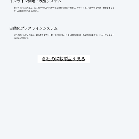
インライン測定・検査システム
加工ラインに組み込み、各工程での製品寸法や外観を自動で測定・検査し、リアルタイムでデータを収集・分析すること
で、品質管理の精度を高める。
自動化プレスラインシステム
材料供給からプレス加工、製品搬送までを一貫して自動化し、段取り時間の短縮、生産効率の最大化、ヒューマンエラー
の削減を実現する。
各社の掲載製品を見る