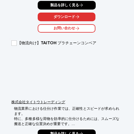
自動化装置の導入は、これらの課題解決に貢献します。

製品を詳しく見る
当社の自動化装置は、お客様のニーズに合わせてカスタマイズ可
能です。自動化装置導入で生産性向上を目指します。

ダウンロード
【活用シーン】

・倉庫内での商品仕分け

お問い合わせ
・入荷商品の分類

・出荷前の検品

【物流向け】TAITOH プラチェーンコンベア
【導入の効果】

・作業時間の短縮

・人件費の削減

・ミスの削減による品質向上
株式会社タイトウトレーディング
物流業界における仕分け作業では、正確性とスピードが求められ
ます。

特に、多種多様な荷物を効率的に仕分けるためには、スムーズな
搬送と正確な位置決めが重要です。

プラチェーンコンベアは、これらの課題に対応し、作業効率の向
製品を詳しく見る
上に貢献します。
