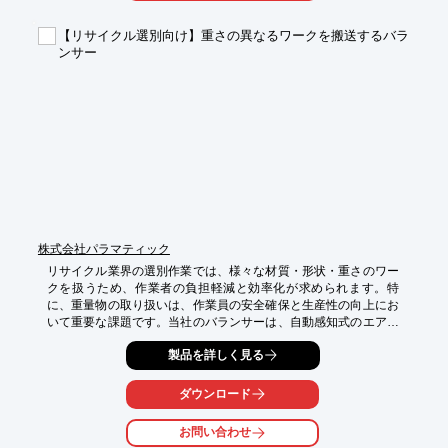
・梱包作業

【リサイクル選別向け】重さの異なるワークを搬送するバラ
【導入の効果】

ンサー
・ピッキング作業の効率化

・人件費の削減

・作業ミスの削減
株式会社パラマティック
リサイクル業界の選別作業では、様々な材質・形状・重さのワー
クを扱うため、作業者の負担軽減と効率化が求められます。特
に、重量物の取り扱いは、作業員の安全確保と生産性の向上にお
いて重要な課題です。当社のバランサーは、自動感知式のエアー
回路により重量の変化に柔軟に対応し、多様な形状のワークをス
製品を詳しく見る
ムーズに搬送できます。これにより、作業者の負担を軽減し、選
別作業の効率化に貢献します。

ダウンロード
【活用シーン】

・廃棄物の種類別選別作業

お問い合わせ
・リサイクル品の仕分け作業
