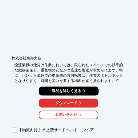
・仕分け作業のスピードアップ

・誤配送の削減

・作業員の負担軽減
株式会社東邦大信
物流業界の仕分け作業においては、限られたスペースでの効率的
な動線確保と、重量物の安全かつ迅速な搬送が求められます。特
に、パレット単位での重量物の方向転換は、作業のボトルネック
となりやすく、時間と労力を要する場面が多く見られます。不適
切な搬送方法は、作業効率の低下や、重量物による事故のリスク
製品を詳しく見る
を高める可能性があります。換太郎1000型は、これらの課題に対
し、同一平面上での直角搬送を可能にすることで、搬送ラインの
省スペース化と作業効率の向上を実現します。

ダウンロード
【活用シーン】

お問い合わせ
・倉庫内でのパレット仕分け作業

・製造ラインから物流ラインへの移送

・限られたスペースでのレイアウト変更

【物流向け】卓上型サイドベルトコンベア
【導入の効果】
