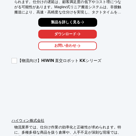
られます。仕分けの遅延は、顧客満足度の低下やコスト増につな
がる可能性があります。Maglev式リニア搬送システムは、非接触
搬送により、高速・高精度な仕分けを実現し、タクトタイムを向
上させます。

製品を詳しく見る
【活用シーン】

・倉庫内での商品仕分け

ダウンロード
・クロスドックシステム

・製造ラインへの部品供給

お問い合わせ
【導入の効果】

・高速搬送による仕分け能力向上

【物流向け】HIWIN 直交ロボット KKシリーズ
・製品の損傷リスク低減

・レイアウト変更への柔軟な対応
ハイウィン株式会社
物流業界では、仕分け作業の効率化と正確性が求められます。特
に、多種多様な商品を扱う倉庫や、人手不足が深刻な現場では、