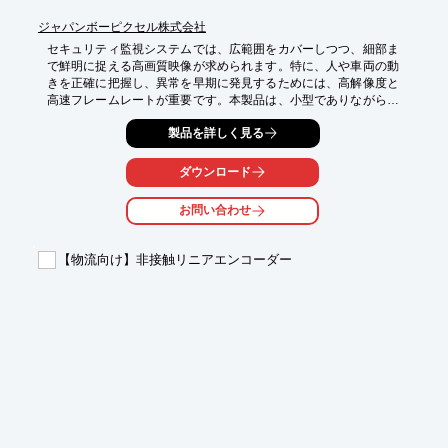
ジャパンボーピクセル株式会社
セキュリティ監視システムでは、広範囲をカバーしつつ、細部ま
で鮮明に捉える高画質映像が求められます。特に、人や車両の動
きを正確に把握し、異常を早期に発見するためには、高解像度と
高速フレームレートが重要です。本製品は、小型でありながら高
解像度と高速性を両立し、監視エリアの隅々まで詳細に捉えるこ
製品を詳しく見る
とが可能です。これにより、監視システムの性能を向上させ、セ
キュリティレベルを格段に高めることができます。

ダウンロード
【活用シーン】

・空港、駅、商業施設などの公共空間での監視

お問い合わせ
・工場、倉庫などの産業施設でのセキュリティ強化

・駐車場、道路などの交通監視

【物流向け】非接触リニアエンコーダー
【導入の効果】

・高解像度により、人物や車両の識別精度が向上

・高速フレームレートにより、動きの速い被写体も鮮明に捉える

・小型筐体により、設置場所の自由度が高く、目立たない監視が
可能

・PoCXP対応により、配線コストと設置の手間を軽減