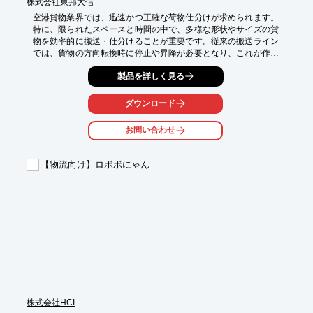
株式会社東邦大信
空港貨物業界では、迅速かつ正確な荷物仕分けが求められます。
特に、限られたスペースと時間の中で、多様な形状やサイズの貨
物を効率的に搬送・仕分けることが重要です。従来の搬送ライン
では、貨物の方向転換時に停止や昇降が必要となり、これが作業
の遅延や効率低下の原因となっていました。当社の「マジックロ
製品を詳しく見る
ーラQ」は、停止・昇降なしで直角方向への90度転換を可能に
し、シームレスな動きでサイクルタイムの短縮を実現します。こ
れにより、空港貨物仕分け現場の効率を向上させることができま
ダウンロード
す。

お問い合わせ
【活用シーン】

・貨物ターミナル内での荷物仕分けライン

・コンテナ間の貨物移送

【物流向け】ロボボにゃん
・自動化された仕分けシステムへの組み込み

【導入の効果】

・搬送ラインのサイクルタイム短縮による作業効率向上

・既設ラインへの容易な後付けによる導入コスト抑制

・揺れの少ない安定搬送による貨物へのダメージ低減
株式会社HCI