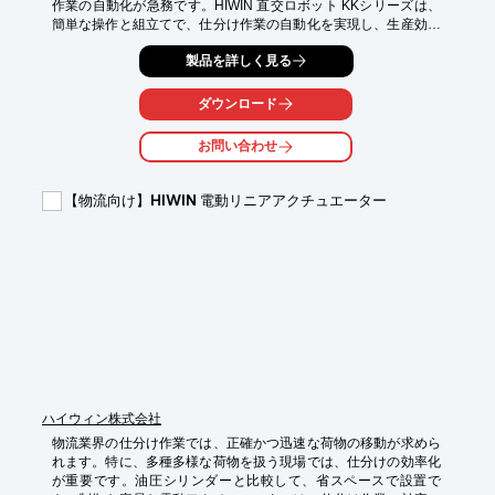
作業の自動化が急務です。HIWIN 直交ロボット KKシリーズは、
簡単な操作と組立てで、仕分け作業の自動化を実現し、生産効率
と市場競争力の向上に貢献します。

製品を詳しく見る
【活用シーン】

・倉庫での商品の仕分け

ダウンロード
・ピッキング作業

・梱包作業

お問い合わせ
【導入の効果】

・作業時間の短縮

【物流向け】HIWIN 電動リニアアクチュエーター
・人件費の削減

・ヒューマンエラーの低減
ハイウィン株式会社
物流業界の仕分け作業では、正確かつ迅速な荷物の移動が求めら
れます。特に、多種多様な荷物を扱う現場では、仕分けの効率化
が重要です。油圧シリンダーと比較して、省スペースで設置で