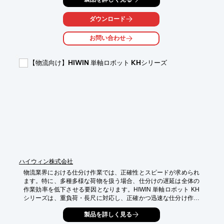
【活用シーン】

ダウンロード
・倉庫内での仕分け作業

・ピッキングライン

お問い合わせ
・クロスベルトソーターへの供給

【導入の効果】

【物流向け】HIWIN 単軸ロボット KHシリーズ
・作業時間の短縮

・人件費の削減

・仕分け精度の向上
ハイウィン株式会社
物流業界における仕分け作業では、正確性とスピードが求められ
ます。特に、多種多様な荷物を扱う場合、仕分けの遅延は全体の
作業効率を低下させる要因となります。HIWIN 単軸ロボット KH
シリーズは、重負荷・長尺に対応し、正確かつ迅速な仕分け作業
を実現します。これにより、物流プロセスの効率化とコスト削減
製品を詳しく見る
に貢献します。
