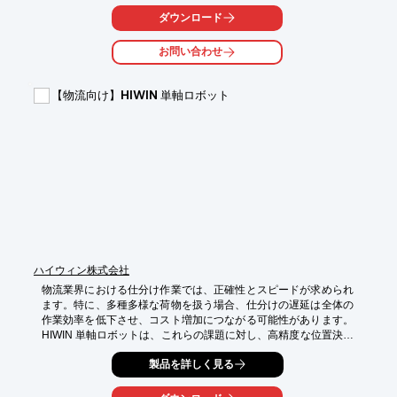
【活用シーン】

ダウンロード
・倉庫内での商品仕分け

・コンベアシステムへの組み込み

お問い合わせ
・パレットへの積み付け

【導入の効果】

【物流向け】HIWIN 単軸ロボット
・仕分け作業の高速化

・作業ミスの削減

・人件費の削減
ハイウィン株式会社
物流業界における仕分け作業では、正確性とスピードが求められ
ます。特に、多種多様な荷物を扱う場合、仕分けの遅延は全体の
作業効率を低下させ、コスト増加につながる可能性があります。
HIWIN 単軸ロボットは、これらの課題に対し、高精度な位置決め
と高速動作で効率的な仕分け作業を実現します。

製品を詳しく見る
【活用シーン】

・倉庫内での商品仕分け
