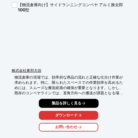
化

【物流倉庫向け】サイドランニングコンベヤ アルミ換太郎
・フォークリフト運転手不足の解消と業務付加価値の向上

100型
・ピッキング時の長時間歩行の削減による生産性向上

【導入の効果】

・作業効率の大幅な改善

・人材不足の解消と業務品質の向上

・生産性の向上
株式会社東邦大信
物流倉庫の現場では、効率的な商品の流れと正確な仕分け作業が
求められます。特に、限られたスペースでの作業効率を高めるた
めには、スムーズな搬送経路の確保が重要となります。しかし、
既存のコンベヤラインでは、直角方向への搬送が課題となる場合
があります。サイドランニングコンベヤ「換太郎100型」は、こ
製品を詳しく見る
のような課題に対し、制御なしで90度方向転換を可能にし、同一
平面上でのスムーズな搬送を実現します。これにより、既存のコ
ンベヤラインを劇的に改善し、仕分け作業の効率化に貢献しま
ダウンロード
す。

お問い合わせ
【活用シーン】

・倉庫内での商品仕分けライン
