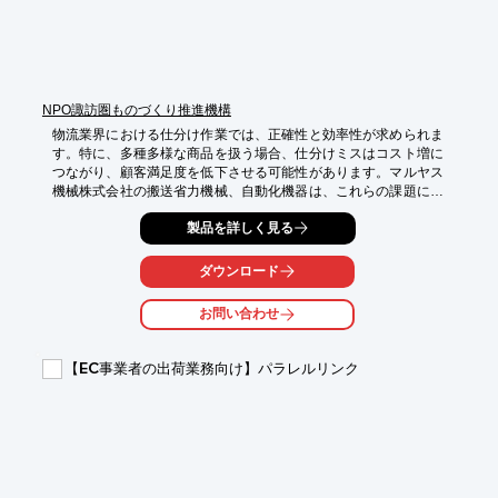
NPO諏訪圏ものづくり推進機構
物流業界における仕分け作業では、正確性と効率性が求められま
す。特に、多種多様な商品を扱う場合、仕分けミスはコスト増に
つながり、顧客満足度を低下させる可能性があります。マルヤス
機械株式会社の搬送省力機械、自動化機器は、これらの課題に対
し、迅速かつ正確な仕分けを実現することで、物流現場の効率化
製品を詳しく見る
に貢献します。

【活用シーン】

ダウンロード
・倉庫内での商品仕分け

・ピッキング作業の効率化

お問い合わせ
・入荷・出荷時の商品管理

【導入の効果】

【EC事業者の出荷業務向け】パラレルリンク
・仕分け作業のスピードアップ

・人的ミスの削減

・作業コストの削減