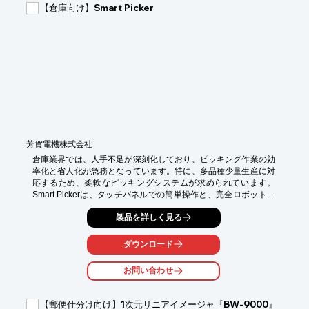
【倉庫向け】Smart Picker
・廃棄物の分別ライン

・異なる搬送ラインへの切り替え

・限られたスペースでの方向転換

【導入の効果】

・サイクルタイムの短縮

・方向転換時の制御工程削減

・省スペースでのレイアウト構築
芳賀電機株式会社
倉庫業界では、人手不足が深刻化しており、ピッキング作業の効
率化と省人化が急務となっています。特に、多品種少量生産に対
応するため、柔軟なピッキングシステムが求められています。
Smart Pickerは、タッチパネルでの簡単操作と、完全ロボットテ
ィーチングレスを実現し、初めてロボットシステムを導入する方
製品を詳しく見る
でも容易にピッキング作業を自動化できます。

【活用シーン】

ダウンロード
・倉庫内での商品のピッキング作業

・入荷・出荷時の仕分け作業

お問い合わせ
・小ロット・多品種の商品管理

【導入の効果】

【郵便仕分け向け】1次元リニアイメージャ『BW-9000』
・ピッキング作業の効率化
