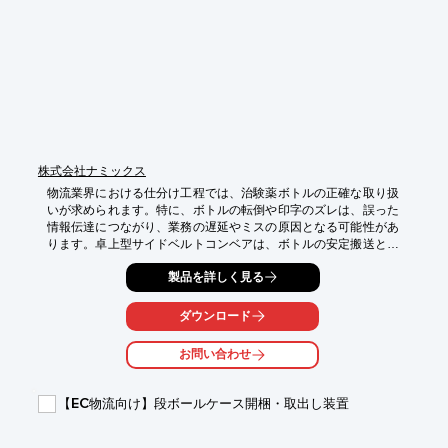
・サイクルタイムの短縮

・搬送ラインの省スペース化

・作業負荷の軽減と安全性の向上
株式会社ナミックス
物流業界における仕分け工程では、治験薬ボトルの正確な取り扱
いが求められます。特に、ボトルの転倒や印字のズレは、誤った
情報伝達につながり、業務の遅延やミスの原因となる可能性があ
ります。卓上型サイドベルトコンベアは、ボトルの安定搬送と底
面印字を可能にし、仕分け作業における課題を解決します。

製品を詳しく見る
【活用シーン】

・治験薬ボトルの仕分け工程

ダウンロード
・治験薬製造ラインへの組み込み

・底面印字による識別管理

お問い合わせ
【導入の効果】

・ボトルの転倒防止による、治験薬の破損リスク軽減

【EC物流向け】段ボールケース開梱・取出し装置
・印字不良の削減による、誤識別防止

・作業効率の向上による、管理業務の効率化