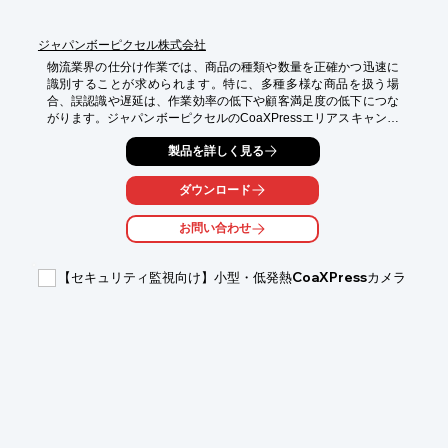
ジャパンボーピクセル株式会社
物流業界の仕分け作業では、商品の種類や数量を正確かつ迅速に
識別することが求められます。特に、多種多様な商品を扱う場
合、誤認識や遅延は、作業効率の低下や顧客満足度の低下につな
がります。ジャパンボーピクセルのCoaXPressエリアスキャンカ
メラシリーズは、高速画像伝送技術により、高画質・高フレーム
製品を詳しく見る
レートでの画像取得を実現し、正確な仕分け作業をサポートしま
す。

ダウンロード
【活用シーン】

・コンベアライン上での商品仕分け

お問い合わせ
・倉庫内での在庫管理

・出荷前の外観検査・検品

【セキュリティ監視向け】小型・低発熱CoaXPressカメラ
【導入の効果】

・高速かつ正確な仕分け作業の実現

・作業効率の向上

・誤出荷の削減

・顧客満足度の向上