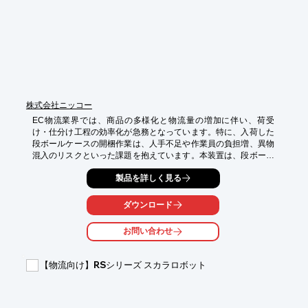
株式会社ニッコー
EC物流業界では、商品の多様化と物流量の増加に伴い、荷受
け・仕分け工程の効率化が急務となっています。特に、入荷した
段ボールケースの開梱作業は、人手不足や作業員の負担増、異物
混入のリスクといった課題を抱えています。本装置は、段ボール
ケースを自動で開梱し、内容物を取り出すことで、これらの課題
製品を詳しく見る
を解決します。

【活用シーン】

ダウンロード
・ECサイト運営企業の物流センター

・商品の入荷・仕分け工程

お問い合わせ
・食品、日用品、雑貨などのEC商品の取り扱い

【導入の効果】

【物流向け】RSシリーズ スカラロボット
・開梱作業の効率化によるリードタイム短縮

・作業員の負担軽減

・紙粉発生の抑制による異物混入リスクの低減