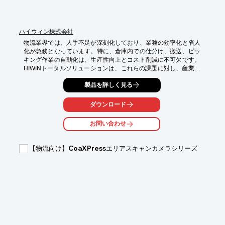
ハイウィン株式会社
物流業界では、人手不足が深刻化しており、業務の効率化と省人
化が急務となっています。特に、倉庫内での仕分け、搬送、ピッ
キング作業の自動化は、生産性向上とコスト削減に不可欠です。
HIWINトータルソリューションは、これらの課題に対し、産業用
ロボットや精密位置決めステージなどの製品を通じて貢献しま
製品を詳しく見る
す。

【活用シーン】

ダウンロード
*   倉庫内での自動搬送システム

*   ピッキングロボットによる省人化

お問い合わせ
*   自動仕分けシステムの構築

【導入の効果】

【物流向け】CoaXPressエリアスキャンカメラシリーズ
*   作業時間の短縮

*   人件費の削減

*   作業ミスの削減による品質向上