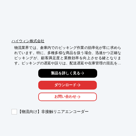
ハイウィン株式会社
物流業界では、倉庫内でのピッキング作業の効率化が常に求めら
れています。特に、多種多様な商品を扱う場合、迅速かつ正確な
ピッキングが、顧客満足度と業務効率を向上させる鍵となりま
す。ピッキングの遅延や誤りは、配送遅延や在庫管理の混乱を引
き起こす可能性があります。HIWINのRSシリーズ スカラロボッ
製品を詳しく見る
トは、自社開発部品により、敏捷で高精度な動作を実現し、ピッ
キング作業の効率化に貢献します。

ダウンロード
【活用シーン】

・倉庫内での商品ピッキング

お問い合わせ
・仕分け作業

・梱包作業

【物流向け】非接触リニアエンコーダー
【導入の効果】

・ピッキング速度の向上

・作業ミスの削減

・人件費の削減