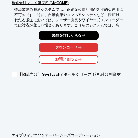
株式会社マコメ研究所 (MACOME)
物流業界の搬送システムでは、正確な位置計測が効率的な運用に
不可欠です。特に、自動倉庫やコンベアシステムなど、長距離に
わたる搬送においては、レーザー測長やワイヤー式エンコーダー
では対応が難しい場合があります。これらのシステムでは、高い
耐久性とメンテナンスの容易さも求められます。当社の非接触リ
製品を詳しく見る
ニアエンコーダーは、磁気式を採用し、長距離測長を可能にしま
す。メンテナンスフリーで、搬送効率の向上に貢献します。

ダウンロード
【活用シーン】

・自動倉庫

お問い合わせ
・コンベアシステム

・無人搬送車

【物流向け】Swiftach/ タッチシリーズ 値札付け副資材
【導入の効果】

・長距離測長が可能

・メンテナンス頻度の削減

・システムの安定稼働
エイブリィデニソンオーバーシーズコーポレーション