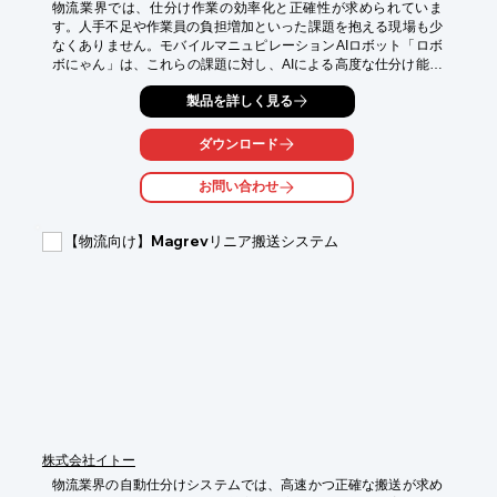
物流業界では、仕分け作業の効率化と正確性が求められていま
す。人手不足や作業員の負担増加といった課題を抱える現場も少
なくありません。モバイルマニュピレーションAIロボット「ロボ
ボにゃん」は、これらの課題に対し、AIによる高度な仕分け能力
を提供します。

製品を詳しく見る
【活用シーン】

・倉庫内での荷物の仕分け

ダウンロード
・ピッキング作業の自動化

・異物混入防止

お問い合わせ
【導入の効果】

・作業時間の短縮

【物流向け】Magrevリニア搬送システム
・人件費の削減

・作業精度の向上
株式会社イトー
物流業界の自動仕分けシステムでは、高速かつ正確な搬送が求め