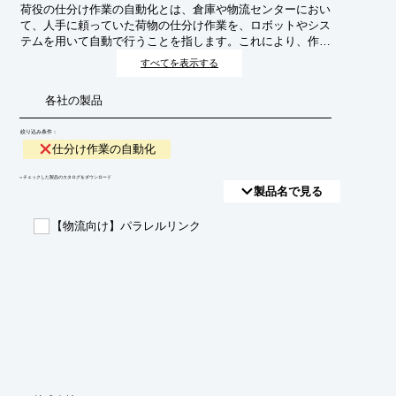
荷役の仕分け作業の自動化とは、倉庫や物流センターにおい
て、人手に頼っていた荷物の仕分け作業を、ロボットやシス
テムを用いて自動で行うことを指します。これにより、作業
効率の向上、人件費の削減、ミスの低減、作業員の負担軽減
すべてを表示する
などを目指します。
各社の製品
絞り込み条件：
仕分け作業の自動化
​▼チェックした製品のカタログをダウンロード
製品名で見る
【物流向け】パラレルリンク