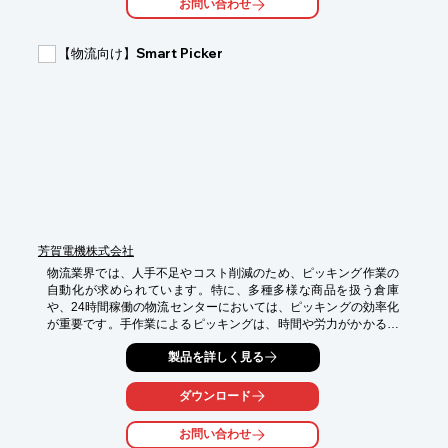
お問い合わせ
・物流センターでの仕分け作業

【導入の効果】

【物流向け】Smart Picker
・作業員の負担軽減

・作業効率の向上

・人件費削減

※詳しくはPDFをご覧いただくか、お気軽にお問い合わせくださ
い。
芳賀電機株式会社
物流業界では、人手不足やコスト削減のため、ピッキング作業の
自動化が求められています。特に、多種多様な商品を扱う倉庫
や、24時間稼働の物流センターにおいては、ピッキングの効率化
が重要です。手作業によるピッキングは、時間や労力がかかるだ
けでなく、ミスも発生しやすいため、業務効率の低下につながる
製品を詳しく見る
可能性があります。Smart Pickerは、タッチパネルでの簡単操作
で、初めての方でもピッキング作業を自動化できます。

ダウンロード
【活用シーン】

・倉庫での商品ピッキング

お問い合わせ
・仕分け作業
