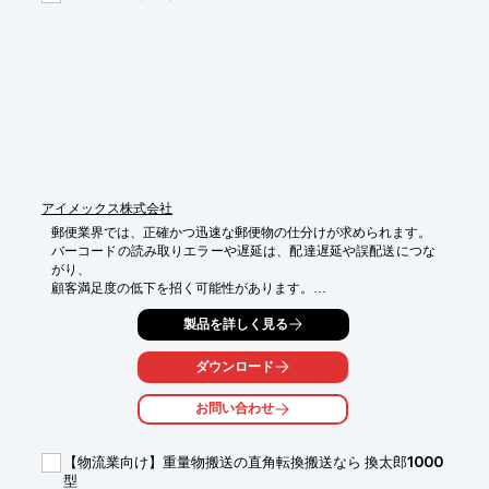
・人件費の削減

・作業時間の短縮

・ミスの削減
アイメックス株式会社
郵便業界では、正確かつ迅速な郵便物の仕分けが求められます。

バーコードの読み取りエラーや遅延は、配達遅延や誤配送につな
がり、

顧客満足度の低下を招く可能性があります。

BW-9000は、液晶画面上のバーコードもスムーズに読み取り、

製品を詳しく見る
バイブレーション機能により、騒音のある環境でも確実に読み取
り確認ができます。

これにより、仕分け作業の効率化と正確性の向上に貢献します。

ダウンロード
【活用シーン】

お問い合わせ
・郵便局の仕分け作業

・宅配業者の仕分けセンター

・倉庫での郵便物管理

【物流業向け】重量物搬送の直角転換搬送なら 換太郎1000
型
【導入の効果】
