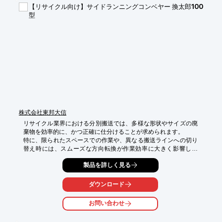
・ピッキング後の商品搬送

【リサイクル向け】サイドランニングコンベヤー 換太郎100
・異なる搬送ライン間の接続

型
【導入の効果】

・サイクルタイムの短縮

・仕分け作業の効率向上

・省スペースでのレイアウト実現
株式会社東邦大信
リサイクル業界における分別搬送では、多様な形状やサイズの廃
棄物を効率的に、かつ正確に仕分けることが求められます。

特に、限られたスペースでの作業や、異なる搬送ラインへの切り
替え時には、スムーズな方向転換が作業効率に大きく影響しま
す。

製品を詳しく見る
当社のサイドランニングコンベヤ「換太郎100型」は、スラット
上のコロ機構により、制御なしで90度方向転換が可能。

ダウンロード
ケースやパレットの高さを変えずに同一平面上で搬送できるた
め、既存のコンベヤラインの改修や、新たなライン構築におい
お問い合わせ
て、作業の効率化と省スペース化に貢献します。

【活用シーン】
