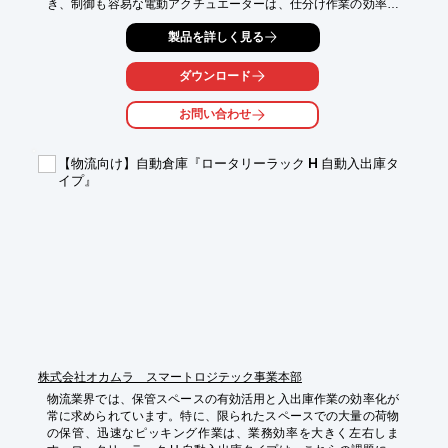
き、制御も容易な電動アクチュエーターは、仕分け作業の効率化
に貢献します。HIWIN 電動リニアアクチュエーターは、軽量・コ
製品を詳しく見る
ンパクトでありながら、高い推力と耐久性を実現し、仕分け作業
の自動化をサポートします。

ダウンロード
【活用シーン】

・仕分けコンベア

お問い合わせ
・自動倉庫

・ピッキングシステム

【物流向け】自動倉庫『ロータリーラック H 自動入出庫タ
【導入の効果】

イプ』
・作業時間の短縮

・省人化

・作業精度の向上
株式会社オカムラ スマートロジテック事業本部
物流業界では、保管スペースの有効活用と入出庫作業の効率化が
常に求められています。特に、限られたスペースでの大量の荷物
の保管、迅速なピッキング作業は、業務効率を大きく左右しま