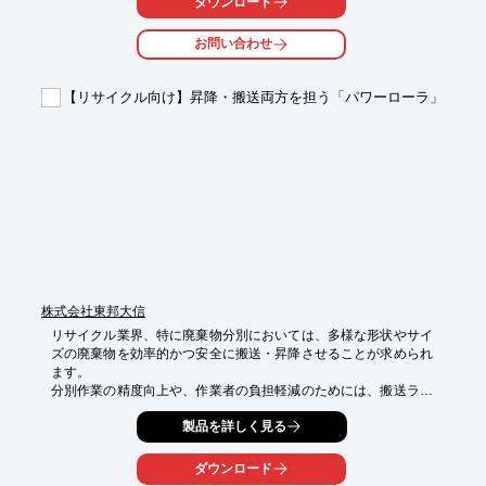
ダウンロード
・コンベアラインへの組み込み

・ピッキング作業

お問い合わせ
【導入の効果】

・作業時間の短縮

【リサイクル向け】昇降・搬送両方を担う「パワーローラ」
・人件費の削減

・作業精度の向上
株式会社東邦大信
リサイクル業界、特に廃棄物分別においては、多様な形状やサイ
ズの廃棄物を効率的かつ安全に搬送・昇降させることが求められ
ます。

分別作業の精度向上や、作業者の負担軽減のためには、搬送ライ
ンの柔軟な運用が重要となります。

製品を詳しく見る
当社のエアー式リフト「パワーローラ」は、エアーの供給により
昇降と搬送を一台で行い、

ダウンロード
フリーローラ内蔵で転換機としても容易に導入できるため、廃棄