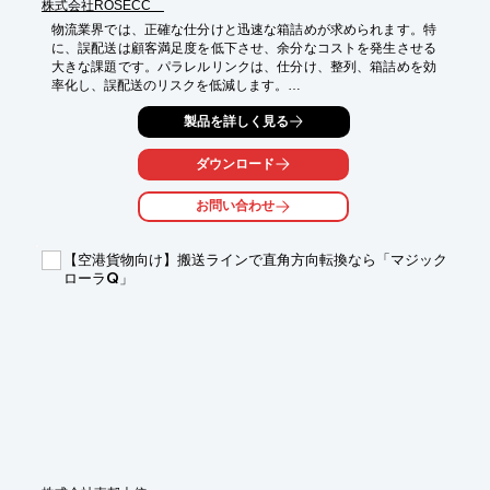
株式会社ROSECC
物流業界では、正確な仕分けと迅速な箱詰めが求められます。特
に、誤配送は顧客満足度を低下させ、余分なコストを発生させる
大きな課題です。パラレルリンクは、仕分け、整列、箱詰めを効
率化し、誤配送のリスクを低減します。

【活用シーン】

製品を詳しく見る
*   倉庫内での商品仕分け

*   ピッキング作業の効率化

ダウンロード
*   食品、薬品などのデリケートな商品の取り扱い

お問い合わせ
【導入の効果】

*   誤配送の削減

*   作業時間の短縮

【空港貨物向け】搬送ラインで直角方向転換なら「マジック
*   生産性の向上
ローラQ」