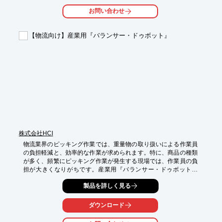
物分別ラインの効率化に貢献します。

お問い合わせ
【活用シーン】

・廃棄物の種類に応じた分別ラインへの投入・排出

【物流向け】産業用『バランサー・ドゥボット』
・異なる高さのコンベヤ間の移載

・限られたスペースでの柔軟な搬送ルート構築

【導入の効果】

・分別作業の効率化とスピードアップ

・作業者の身体的負担の軽減

・搬送ラインのレイアウト変更への対応力向上
株式会社HCI
物流業界のピッキング作業では、重量物の取り扱いによる作業員
の負担軽減と、効率的な作業が求められます。特に、商品の種類
が多く、頻繁にピッキング作業が発生する現場では、作業員の負
担が大きくなりがちです。産業用『バランサー・ドゥボット』
は、最大50kgまでの重量物を容易に扱えるため、ピッキング作業
製品を詳しく見る
の省人化に貢献します。

【活用シーン】

ダウンロード
・倉庫での商品ピッキング

・工場での部品供給
