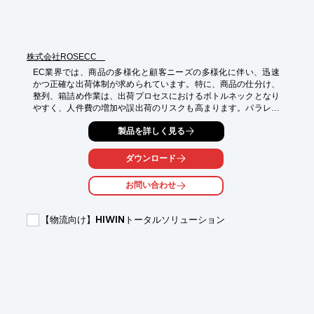
株式会社ROSECC
EC業界では、商品の多様化と顧客ニーズの多様化に伴い、迅速
かつ正確な出荷体制が求められています。特に、商品の仕分け、
整列、箱詰め作業は、出荷プロセスにおけるボトルネックとなり
やすく、人件費の増加や誤出荷のリスクも高まります。パラレル
リンクは、これらの課題を解決し、出荷業務の効率化を実現しま
製品を詳しく見る
す。

【活用シーン】

ダウンロード
*   ECサイトの出荷業務

*   商品の仕分け、整列、箱詰め作業

お問い合わせ
*   食品、薬品などのデリケートな商品の取り扱い

【導入の効果】

【物流向け】HIWINトータルソリューション
*   サイクルタイムの短縮

*   生産性の向上

*   人件費の削減

*   誤出荷のリスク低減