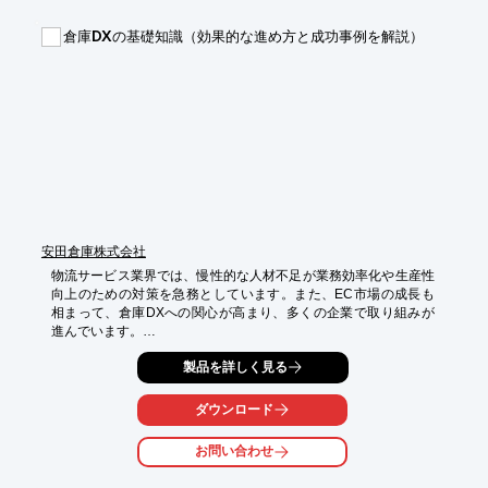
・異物混入のチェック

倉庫DXの基礎知識（効果的な進め方と成功事例を解説）
【導入の効果】

・作業員の負担軽減

・作業効率の向上

・安全性の向上
安田倉庫株式会社
物流サービス業界では、慢性的な人材不足が業務効率化や生産性
向上のための対策を急務としています。また、EC市場の成長も
相まって、倉庫DXへの関心が高まり、多くの企業で取り組みが
進んでいます。

本資料では、効果的な倉庫DXの進め方と安田倉庫における取り
製品を詳しく見る
組み事例についてまとめています。倉庫DXに取り組まれてい
る、またはこれから取り組むという方はぜひ参考になさってくだ
ダウンロード
さい。

お問い合わせ
【活用シーン】

・アパレル向けパッケージ型RaaS導入による仕分け作業の効率