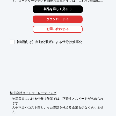
す。ロータリーラック H 自動入出庫タイプは、これらの課題に対
し、高速入出庫と省スペース化で貢献します。

製品を詳しく見る
【活用シーン】

・倉庫内での商品保管

ダウンロード
・ピッキング作業の効率化

・仕分け作業の迅速化

お問い合わせ
【導入の効果】

・作業時間の短縮

【物流向け】自動化装置による仕分け効率化
・保管スペースの有効活用

・人件費の削減
株式会社タイトウトレーディング
物流業界における仕分け作業では、正確性とスピードが求められ
ます。

人手不足やコスト増といった課題を抱える企業も少なくありませ
ん。
