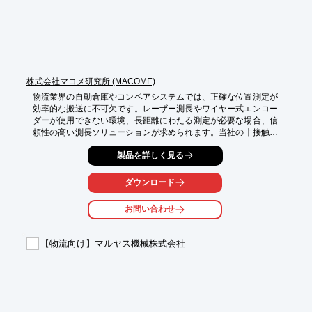
株式会社マコメ研究所 (MACOME)
物流業界の自動倉庫やコンベアシステムでは、正確な位置測定が
効率的な搬送に不可欠です。レーザー測長やワイヤー式エンコー
ダーが使用できない環境、長距離にわたる測定が必要な場合、信
頼性の高い測長ソリューションが求められます。当社の非接触リ
ニアエンコーダーは、このような課題に対応し、搬送システムの
製品を詳しく見る
性能向上に貢献します。

【活用シーン】

ダウンロード
・自動倉庫

・コンベアシステム

お問い合わせ
・長距離搬送

【導入の効果】

【物流向け】マルヤス機械株式会社
・非接触のため、メンテナンス頻度を削減

・長距離測定が可能

・曲面への設置も可能（R制限あり）