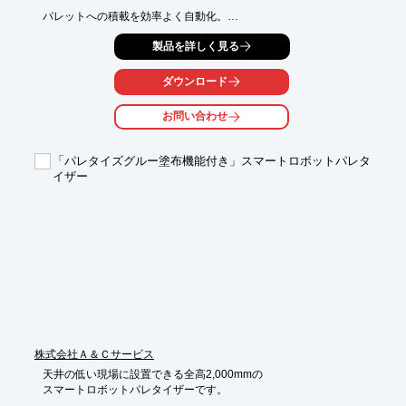
パレットへの積載を効率よく自動化。

積載パターンにより各種荷姿に対応いたします。

製品を詳しく見る
1分間に12ケースの処理能力を有しており、最大20kgまで搬送す
ること

ダウンロード
が可能です。

お問い合わせ
【特長】

■パレットの積載を自動化

■各種荷姿に対応

「パレタイズグルー塗布機能付き」スマートロボットパレタ
■1分間に12ケースの処理能力

イザー
■ガントリー式

※詳しくはカタログをご覧頂くか、お気軽にお問い合わせ下さ
い。
株式会社Ａ＆Ｃサービス
天井の低い現場に設置できる全高2,000mmの

スマートロボットパレタイザーです。
