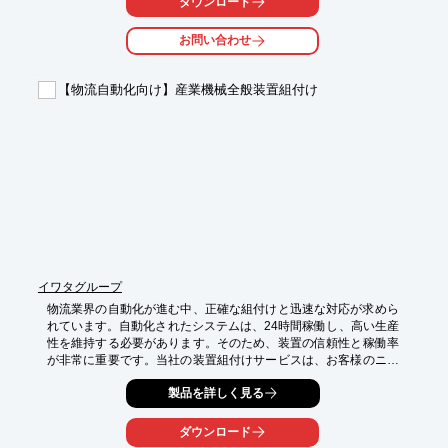
ダウンロード
・製造ラインへの供給

・倉庫内での移動

お問い合わせ
【導入の効果】

・作業員の負担軽減

【物流自動化向け】産業機械全般装置組付け
・作業時間の短縮

・生産性の向上
イワタグループ
物流業界の自動化が進む中、正確な組付けと迅速な対応が求めら
れています。自動化されたシステムは、24時間稼働し、高い生産
性を維持する必要があります。そのため、装置の信頼性と稼働率
が非常に重要です。当社の装置組付けサービスは、お客様のニー
ズに合わせた柔軟な対応と、高品質な組付け技術を提供すること
製品を詳しく見る
で、物流システムの安定稼働を支えます。

【活用シーン】

ダウンロード
・自動倉庫
