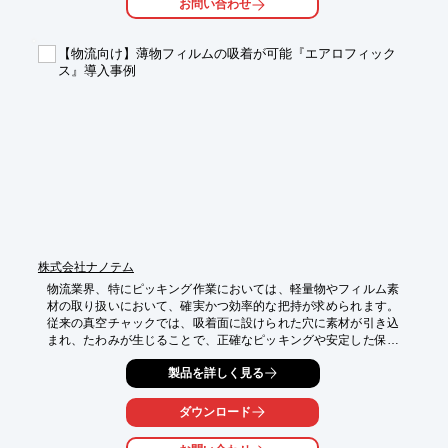
お問い合わせ
・製造ラインへの部品供給

【導入の効果】

【物流向け】薄物フィルムの吸着が可能『エアロフィック
・作業者の負担軽減

ス』導入事例
・作業効率の向上

・労働災害のリスク低減
株式会社ナノテム
物流業界、特にピッキング作業においては、軽量物やフィルム素
材の取り扱いにおいて、確実かつ効率的な把持が求められます。
従来の真空チャックでは、吸着面に設けられた穴に素材が引き込
まれ、たわみが生じることで、正確なピッキングや安定した保持
が困難になるケースがありました。これにより、作業効率の低下
製品を詳しく見る
や誤ピッキングのリスクが高まることが課題でした。

そこで、高精度多孔質セラミックス真空チャック『エアロフィッ
ダウンロード
クス』の導入が、これらの課題解決に貢献します。
