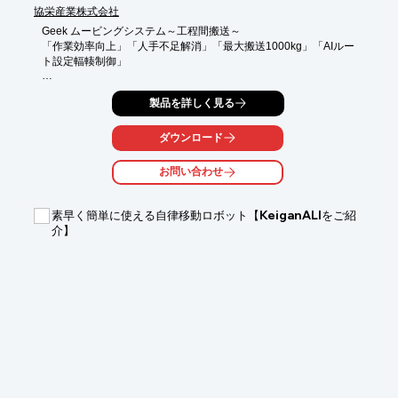
協栄産業株式会社
Geek ムービングシステム～工程間搬送～

「作業効率向上」「人手不足解消」「最大搬送1000kg」「AIルー
ト設定輻輳制御」

様々なシチュエーションに対応

製品を詳しく見る
・倉庫･工場の各工程間を自動搬送

・パレット搬送、自動コンベアとも連携

・各種安全センサー搭載による安全設計
ダウンロード
お問い合わせ
素早く簡単に使える自律移動ロボット【KeiganALIをご紹
介】