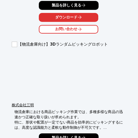
ット『D5』は、これらの課題を解決するために開発されました。

製品を詳しく見る
【活用シーン】

・倉庫内での荷物運搬

ダウンロード
・資材の移動

・巡回警備

お問い合わせ
【導入の効果】

・作業員の負担軽減

【物流倉庫向け】3Dランダムピッキングロボット
・業務効率の向上

・人件費削減
株式会社三明
物流倉庫における商品ピッキング作業では、多種多様な商品の迅
速かつ正確な取り扱いが求められます。

特に、形状や配置が一定でない商品を効率的にピッキングするに
は、高度な認識能力と柔軟な動作制御が不可欠です。

取り残しや作業の中断は、全体の生産性低下に直結する課題とな
製品を詳しく見る
ります。
