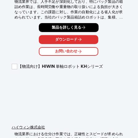
物流業界では、人手不足が深刻化しており、特にパック製品の箱
詰め作業は、長時間労働や重量物の取り扱いによる負担が大きく
なっています。この課題に対し、作業の自動化による省人化が求
められています。当社のパック製品箱詰めロボットは、集積、箱
詰め、パレタイズ作業をワンライン化することで、省人省力化を
製品を詳しく見る
実現し、労働環境の改善に貢献します。

【活用シーン】

ダウンロード
・パック製品の箱詰め作業

・食品、日用品などの物流センター

お問い合わせ
・人手不足の解消

【導入の効果】

【物流向け】HIWIN 単軸ロボット KHシリーズ
・省人化によるコスト削減

・作業時間の短縮

・労働環境の改善
ハイウィン株式会社
物流業界における仕分け作業では、正確性とスピードが求められ