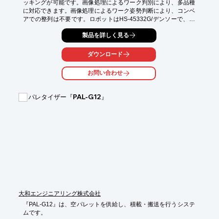
ッキングが可能です。画像処理によるワーク判別により、多品種
に対応できます。画像処理によるワーク姿勢判断により、コンベ
アでの整列は不要です。ロボットはHS-45332G/デンソーで、ア
ーム長は350mm、可搬重量 5kgです。ハンドリング方式は吸着方
製品を詳しく見る
式です。カメラはモノクロCCD200画素（GigE/PoE対応）で、
レンズはCCTVレンズ12mm/VS Tecnology、照明はφ150白色レ
ンズ照明/CCSです。

ダウンロード
詳しくはお問い合わせ、もしくはカタログをご覧ください。
お問い合わせ
パレタイザー『PAL-G12』
大和エンジニアリング株式会社
『PAL-G12』は、空パレットを供給し、積載・搬送を行うシステ
ムです。
