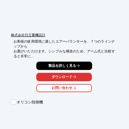
株式会社日立重機設計
お客様の使用環境に適したエアーバランサーを、７つのラインナ
ップから

お選びいただけます。シンプルな構造のため、アーム式と比較す
ると非常に

低価格。クランプ、真空吸着、マグネット吸着タイプなど数種類
製品を詳しく見る
の

アタッチメントが、様々な現場の作業負荷を軽減します。

ダウンロード
■ダンボール箱のクランプ運搬に特化した「PCK-001」

■ダンボール箱の吸着運搬に特化した「PCK-002」

お問い合わせ
■紙袋の吸着運搬に特化した「PCK-003」

■鉄材のマグネット運搬に特化した「PCK-004」

■ロールワークの運搬に特化した「PCK-005」

オリコン段積機
■缶類の運搬に特化した「PCK-006」

■パネル形状の吸着運搬に特化した「PCK-007」

※面倒な選定は不要で、設置まですべて含んだ一式セットです。

※詳しくはPDF資料をご覧いただくか、お気軽にお問い合わせく
ださい。