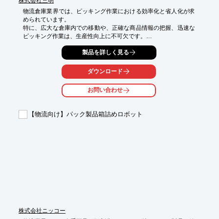
株式会社三明
物流倉庫業界では、ピッキング作業における効率化と省人化が求
められています。

特に、広大な倉庫内での移動や、正確な商品情報の把握、迅速な
ピッキング作業は、生産性向上に不可欠です。

しかし、人手による作業では、移動時間のロスやヒューマンエラ
製品を詳しく見る
ーが発生しやすく、作業負荷の増大が課題となります。

当社の新型AGBOTは、ダイヘン製AMRと安川電機製人協働ロボ
ットを組み合わせることで、これらの課題を解決し、ピッキング
ダウンロード
作業の自動化・省人化に貢献します。

お問い合わせ
AGV/AMR＋固定の人協働ロボット/産業用ロボットそれぞれのご
提案も行っております

【物流向け】パック製品箱詰めロボット
【活用シーン】

■倉庫内でのピッキング作業支援

■入庫・出庫作業の自動化

■棚への商品補充作業

【導入の効果】

■ピッキング作業のリードタイム短縮

■作業員の負担軽減と生産性向上

■人的ミスの削減による品質向上

■夜間無人操業による稼働率向上
株式会社ニッコー