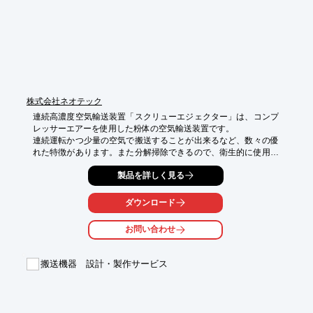
い。
株式会社ネオテック
連続高濃度空気輸送装置「スクリューエジェクター」は、コンプ
レッサーエアーを使用した粉体の空気輸送装置です。

連続運転かつ少量の空気で搬送することが出来るなど、数々の優
れた特徴があります。また分解掃除できるので、衛生的に使用で
きます。

製品を詳しく見る
※弊社ではサイロ、計量機、空気輸送を組み合わせ、貴社に適し
た粉体プラントをご提案します！

ダウンロード
【特長】

お問い合わせ
＜ブロワ型との比較＞

(1)輸送設備の低コスト

少量の空気量で輸送するので、配管を小口径にでき、粉塵の飛散
搬送機器 設計・製作サービス
がなくフィルターも小さくできます。

(2)輸送粉体温度の上昇がない

コンプレッサーエアー（吐出空気温度：常温）で搬送しま
す。　　　　　　　　　　　　　　　　　　　
