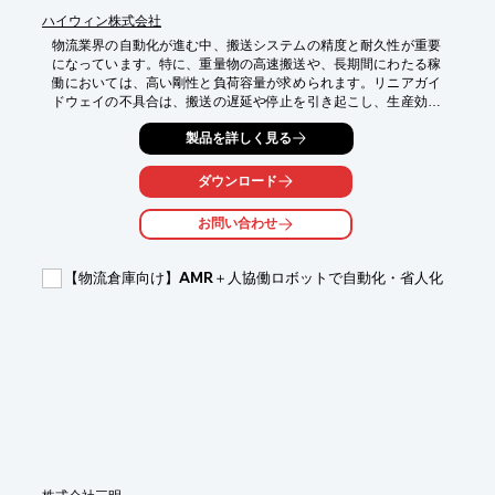
ハイウィン株式会社
物流業界の自動化が進む中、搬送システムの精度と耐久性が重要
になっています。特に、重量物の高速搬送や、長期間にわたる稼
働においては、高い剛性と負荷容量が求められます。リニアガイ
ドウェイの不具合は、搬送の遅延や停止を引き起こし、生産効率
を低下させる可能性があります。RGシリーズは、ローラーとレ
製品を詳しく見る
ール、ブロックが線接触することで、高負荷を受けても変形が微
量であり、DB（45°-45°）組立を採用することで、四方向での高
剛性と高負荷容量を実現します。これにより、搬送システムの精
ダウンロード
度と耐久性を向上させ、物流の自動化を支えます。

お問い合わせ
【活用シーン】

・自動倉庫

・無人搬送車（AGV）

【物流倉庫向け】AMR＋人協働ロボットで自動化・省人化
・重搬送装置

【導入の効果】

・搬送精度と速度の向上

・システムの長寿命化

・メンテナンスコストの削減