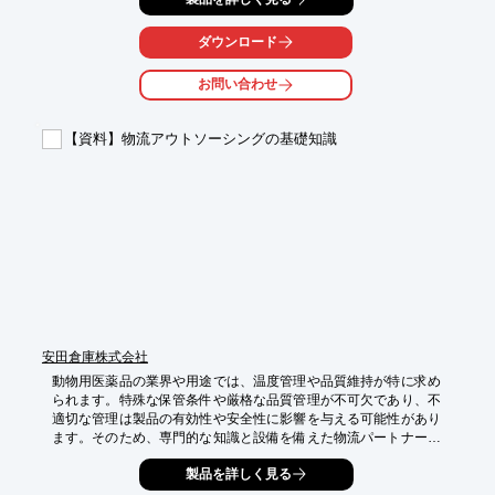
【完全ティーチレス】3Dランダムピッキングロボットは、これら
の課題に対し、シーンに応じて認識・動作・把持を自律的に判断
ダウンロード
し制御することで、効率的で安定したピッキング作業を実現しま
す。

お問い合わせ
【活用シーン】

・段ボールからの商品取り出し

【資料】物流アウトソーシングの基礎知識
・棚からの商品ピッキング

・パレタイジング作業

・異形品のピッキング

【導入の効果】

・ピッキング作業の自動化による省人化

・作業精度の向上とミスの削減

・作業スピードの向上

・品種追加への柔軟な対応
安田倉庫株式会社
動物用医薬品の業界や用途では、温度管理や品質維持が特に求め
られます。特殊な保管条件や厳格な品質管理が不可欠であり、不
適切な管理は製品の有効性や安全性に影響を与える可能性があり
ます。そのため、専門的な知識と設備を備えた物流パートナーの
選定が重要となります。本資料では、動物用医薬品の特殊保管に
製品を詳しく見る
対応した物流アウトソーシング先を選ぶ際におさえるべきポイン
トをチェックリスト形式でまとめました。
