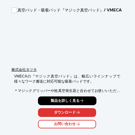
【導入の効果】

・高速かつ正確な仕分けを実現

真空パッド・吸着パッド『マジック真空パッド』/ VMECA
・メンテナンスの簡略化

・省スペース化
株式会社タツタ
VMECAの『マジック真空パッド』は、幅広いラインナップで
様々なワーク搬送に対応可能な吸着パッドです。

＊マジックグリッパーや他真空発生器と合わせてお使いいただけ
ます。

製品を詳しく見る
■特長

－薄いビニール袋やパウチパックの吸着に最適！

ダウンロード
－ストッパーやシーリングリップ(パッド)を交換することにより

　曲面のあるワークや合板、段ボール箱などの搬送が可能。

お問い合わせ
－交換はシーリングリップのみなので簡単・迅速

－13種類のパッドをラインナップ！
