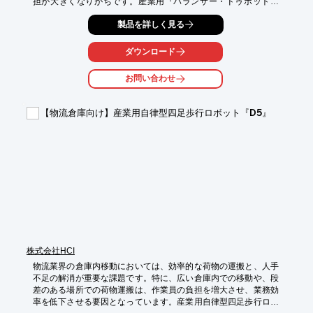
担が大きくなりがちです。産業用『バランサー・ドゥボット』
は、最大50kgまでの重量物を容易に扱えるため、ピッキング作業
製品を詳しく見る
の省人化に貢献します。

【活用シーン】

ダウンロード
・倉庫での商品ピッキング

・工場での部品供給

お問い合わせ
・物流センターでの仕分け作業

【導入の効果】

【物流倉庫向け】産業用自律型四足歩行ロボット『D5』
・作業員の負担軽減

・作業効率の向上

・人件費削減

※詳しくはPDFをご覧いただくか、お気軽にお問い合わせくださ
い。
株式会社HCI
物流業界の倉庫内移動においては、効率的な荷物の運搬と、人手
不足の解消が重要な課題です。特に、広い倉庫内での移動や、段
差のある場所での荷物運搬は、作業員の負担を増大させ、業務効
率を低下させる要因となっています。産業用自律型四足歩行ロボ