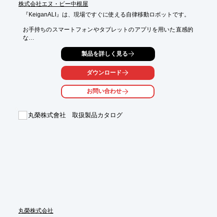
株式会社エヌ・ビー中根屋
『KeiganALI』は、現場ですぐに使える自律移動ロボットです。

お手持ちのスマートフォンやタブレットのアプリを用いた直感的
な

操作で、レイアウトや作業内容の変更はもちろん、初めてAMRを

製品を詳しく見る
扱う方でもすぐにご使用可能。

SLAM技術を採用し、高速なマップ作成と自己位置測位により

ダウンロード
自律移動を行います。

お問い合わせ
【特長】

■素早く簡単に使える

■工場・物流などの現場で省人化に貢献

丸榮株式會社 取扱製品カタログ
■スマートフォンやタブレットのアプリを用いた直感的な操作

※詳しくはPDFをダウンロードしていただくか、お気軽にお問い
合わせください。
丸榮株式会社