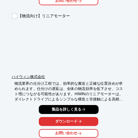
お問い合わせ
【活用シーン】

・薄物フィルム素材のピッキング作業

・軽量物の確実な把持

【物流向け】リニアモーター
・作業エリアでの発塵抑制

【導入の効果】

・たわみのない部分吸着による確実な把持

・大面積対応による幅広い用途への適用

・発塵がなくクリーンな作業環境の維持

・静電気の発生を抑えた素材への対応

・コストパフォーマンスの高さ
ハイウィン株式会社
物流業界の仕分け工程では、効率的な搬送と正確な位置決めが求
められます。仕分けの遅延は、全体の物流効率を低下させ、コス
ト増につながる可能性があります。HIWINのリニアモーターは、
ダイレクトドライブによるシンプルな構造と非接触による高精度
な動作により、仕分け工程の効率化に貢献します。

製品を詳しく見る
【活用シーン】

・自動仕分けシステム

ダウンロード
・高速搬送システム

・パレタイズロボット

お問い合わせ