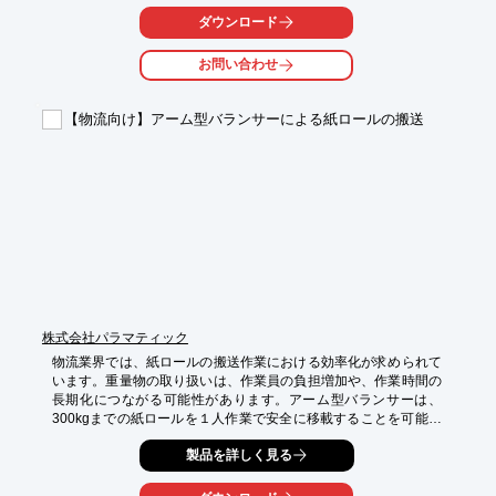
ダウンロード
【活用シーン】

・特殊な温度管理が必要な動物用医薬品の保管

お問い合わせ
・厳格な品質管理が求められる動物用医薬品の梱包・出荷

・動物用医薬品のサプライチェーンにおけるリスク管理

【物流向け】アーム型バランサーによる紙ロールの搬送
【導入の効果】

・動物用医薬品の品質維持と安全性確保

・コンプライアンス遵守の強化

・物流コストの適正化と業務効率の向上
株式会社パラマティック
物流業界では、紙ロールの搬送作業における効率化が求められて
います。重量物の取り扱いは、作業員の負担増加や、作業時間の
長期化につながる可能性があります。アーム型バランサーは、
300kgまでの紙ロールを１人作業で安全に移載することを可能に
し、作業効率を向上させます。

製品を詳しく見る
【活用シーン】

・紙ロールの積み下ろし作業
