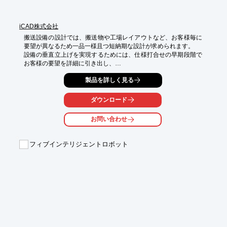
iCAD株式会社
搬送設備の設計では、搬送物や工場レイアウトなど、お客様毎に
要望が異なるため一品一様且つ短納期な設計が求められます。

設備の垂直立上げを実現するためには、仕様打合せの早期段階で
お客様の要望を詳細に引き出し、

設備の構造や操作性をいち早く理解してもらうことが重要です。

製品を詳しく見る
機械設計者向け 3DCAD iCAD SXでは、300万部品を0.2秒で扱え
る高速レスポンスを実現しています。

ダウンロード
コンベアやAGVなどのマテハン機器を含む搬送設備全体を、
3DCAD上でストレスなく扱っていただけます。

お問い合わせ
機械の動きを装置全体で事前にシミュレーションできるため、機
械を破損したり、人に危害が及ぶ心配もありません。

これにより、設計品質の向上と開発リードタイム短縮を実現しま
フィブインテリジェントロボット
す。

＼＼ものづくりDXを実現したお客様事例は【　特設サイトの
み　】限定公開中／ ／

　　　　　　　　　　　　　　　　　　　 ^^^^^^^^^^^^^

▶ 特設サイト　をクリックし、いますぐ導入事例をダウンロー
ド！

    　↓↓↓