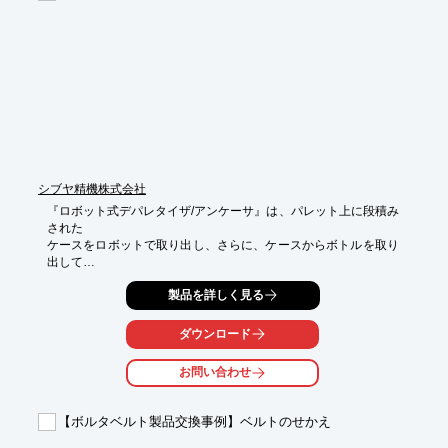
■大型工具を使用せずに補修作業が可能なため、作業場所を選ば
ない

※詳しくはPDFをダウンロードして頂くか、お問い合わせくださ
い。
シブヤ精機株式会社
『ロボット式デパレタイザ/アンケーサ』は、パレット上に段積み
された

ケースをロボットで取り出し、さらに、ケースからボトルを取り
出して

コンベヤ上に供給する装置です。

製品を詳しく見る
当社は、さまざまな形状の製品に対応した各種物流梱包システム
を製作し、

ダウンロード
工場の省人化に貢献。

お問い合わせ
製品を安全にまた確実に運搬するために、さまざまな工夫が凝ら
されています。

【ボルタベルト製品交換事例】ベルトのせかえ
※詳しくはPDF資料をご覧いただくか、お気軽にお問い合わせ下
さい。