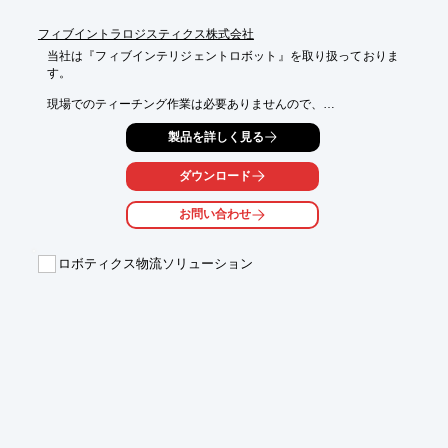
フィブイントラロジスティクス株式会社
当社は『フィブインテリジェントロボット』を取り扱っておりま
す。

現場でのティーチング作業は必要ありませんので、

据え付け後すぐにお使い頂くことが可能です。

製品を詳しく見る
あらゆる荷物を自動で認識し、荷卸しを行います。また、AIと

組み合わせることにより、より正確に荷物を認識することが可能
ダウンロード
です。

お問い合わせ
【特長】

■パターン登録不要！ティーチング不要！すぐ使える！

■ビジョンシステム＋AIで正確な荷物認識

ロボティクス物流ソリューション
■重量物にも対応

■パレット、カゴ台車にも対応

※詳しくはPDFをダウンロードしていただくか、お気軽にお問い
合わせ下さい。