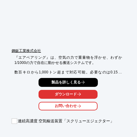
鋼鈑工業株式会社
『エアベアリング』は、空気の力で重量物を浮かせ、わずか
1/1000の力で自在に動かせる搬送システムです。

数百キロから1,000トン超まで対応可能。必要なのは0.15～
0.35MPaのエアだけ。

製品を詳しく見る
シンプルなフレーム設計で取り付けも容易です。

摩耗の心配がなく、床面を傷つけないクリーンな搬送が可能。

ダウンロード
人力でも安全・スムーズに移動できます。

お問い合わせ
【特長】

・360°自由に移動・旋回

・簡単な取付で導入しやすい

連続高濃度 空気輸送装置「スクリューエジェクター」
・床面へのダメージなし

重量物搬送の新手法 『エアベアリング』

詳しくは下記の「カタログをダウンロード」からご確認くださ