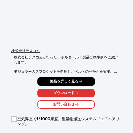
株式会社テスコム
株式会社テスコムが行った、ボルタベルト製品交換事例をご紹介
します。

モジュラーのスプロケットを使用し、ベルトのせかえを実施。

この他に、マグロ解凍ラインやブロイラーでの交換事例がありま
製品を詳しく見る
す。

下記PDFダウンロードよりご確認いただけます。

ダウンロード
【概要】

お問い合わせ
■ベルトのせかえ

■モジュラーのスプロケットを使用

空気浮上で1/1000摩擦。重量物搬送システム『エアベアリ
※詳しくはPDF資料をご覧いただくか、お気軽にお問い合わせ下
ング』
さい。