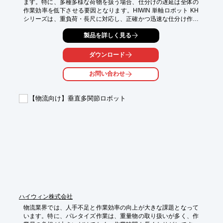
ます。特に、多種多様な荷物を扱う場合、仕分けの遅延は全体の
作業効率を低下させる要因となります。HIWIN 単軸ロボット KH
シリーズは、重負荷・長尺に対応し、正確かつ迅速な仕分け作業
を実現します。これにより、物流プロセスの効率化とコスト削減
製品を詳しく見る
に貢献します。

【活用シーン】

ダウンロード
・倉庫内での商品仕分け

・コンベアシステムへの組み込み

お問い合わせ
・パレットへの積み付け

【導入の効果】

【物流向け】垂直多関節ロボット
・仕分け作業の高速化

・作業ミスの削減

・人件費の削減
ハイウィン株式会社
物流業界では、人手不足と作業効率の向上が大きな課題となって
います。特に、パレタイズ作業は、重量物の取り扱いが多く、作