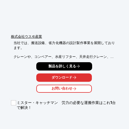
＜高圧タンク型との比較＞　　

(1)連続運転が可能

原料をタンクに充填する必要がないので、タイムロスが無く、連
続運転が出来ます。

(2)省スペース　

高圧タンクが必要ない為、小さなスペース（高さ）に設置できま
す。

(3)安心・安全 

株式会社ウスヰ産業
輸送時の閉塞リスクが少なく、高圧タンクが無いので安全です。

当社では、搬送設備、省力化機器の設計製作事業を展開しており
ます。

◎詳しくはPDF資料をご覧いただくか、お気軽にお問い合わせ下
さい。
クレーンや、コンベアー、水産リフター、天井走行クレーン、

水量計、ケイサーなどを取り扱い。

製品を詳しく見る
その他に、伝導機器販売や、各種ローラー製作、セパレーター制
作も

ダウンロード
行っております。ご要望の際はお気軽にお問い合わせください。

お問い合わせ
【事業内容】

■搬送設備

■省力化機器の設計製作事業

ミスター・キャッチマン 労力の必要な運搬作業はこれ1台
■日進製作所の技術を継承したローラーメーカーとしての製品供
で解決！
給事業

※詳しくはPDFをダウンロードしていただくか、お気軽にお問い
合わせください。