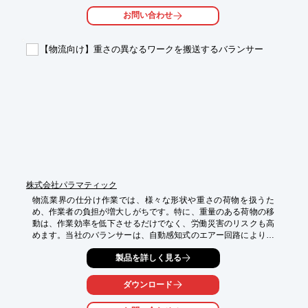
・搬送システム

お問い合わせ
・仕分けシステム

【導入の効果】

【物流向け】重さの異なるワークを搬送するバランサー
・システムの信頼性向上

・納期短縮

・コスト削減
株式会社パラマティック
物流業界の仕分け作業では、様々な形状や重さの荷物を扱うた
め、作業者の負担が増大しがちです。特に、重量のある荷物の移
動は、作業効率を低下させるだけでなく、労働災害のリスクも高
めます。当社のバランサーは、自動感知式のエアー回路により、
重量の変化に柔軟に対応し、多様なワークの搬送を容易にしま
製品を詳しく見る
す。

【活用シーン】

ダウンロード
・倉庫内での仕分け作業

・トラックからの荷卸し作業
