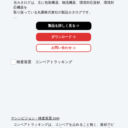
当カタログは、主に包装機器、物流機器、環境対応資材、環境対
応機器を

取り扱っている丸榮株式會社の製品カタログです。

双腕ロボット「MOTOMAN-MH5F」をはじめとする物流の自動化
製品を詳しく見る
を推進

する製品や、「パワフルアーム」をはじめとする運搬補助機器な
ど、

ダウンロード
物流センターでの作業において活躍する製品を多数掲載していま
す。

お問い合わせ
作業状況や環境に応じた製品をお選び下さい。

検査装置 コンベアトラッキング
【掲載内容】

■人手不足を解消します！－物流の自動化

■重労働による負担を軽減します！－運搬補助機器

※詳しくはカタログをご覧頂くか、お気軽にお問い合わせ下さ
い。
マシンビジョン・検査装置.com
コンベアトラッキングは、コンベアを止めること無く、連続でピ