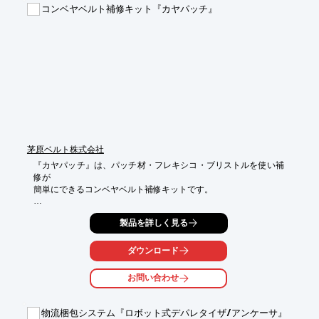
　→お使いのワークに合った最適なパッドを選択可能

コンベヤベルト補修キット『カヤパッチ』
■対応可能なワーク

－薄いビニール袋、フィルム

－平面やわずかな曲面のあるワーク

－プラスチック板、合板、金属薄板

－段ボール箱　ほか

※詳しくはカタログをご覧いただくか、お気軽にご相談くださ
い！
茅原ベルト株式会社
『カヤパッチ』は、パッチ材・フレキシコ・ブリストルを使い補
修が

簡単にできるコンベヤベルト補修キットです。

パッチ材はコンベヤベルトのゴム材部分の剝れやベルトサイドの

製品を詳しく見る
欠けの修理に。

フレキシコはベルトの縦裂き等、ベルトを貫通してしまったベル
ダウンロード
トの

修理、ブリストルはコンベヤベルトサイドが切れた場合や幅の狭
お問い合わせ
い

コンベヤベルトの修理に適しております。

物流梱包システム『ロボット式デパレタイザ/アンケーサ』
【特長】
