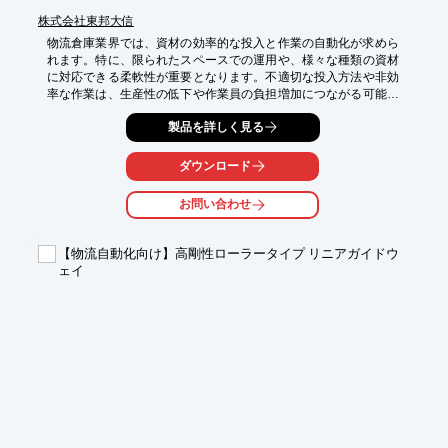
株式会社東邦大信
物流倉庫業界では、資材の効率的な投入と作業の自動化が求めら
れます。特に、限られたスペースでの運用や、様々な種類の資材
に対応できる柔軟性が重要となります。不適切な投入方法や非効
率な作業は、生産性の低下や作業員の負担増加につながる可能性
があります。当社の電動昇降反転機「ライトスキップ」は、シン
製品を詳しく見る
プルな構造とコンパクト設計により、設置場所を選ばず、軽量物
の自動投入を実現します。

ダウンロード
【活用シーン】

・バラ物、小物、粉粒体、練り物の投入作業

お問い合わせ
・自動化ラインへの組み込み

・限られたスペースでの作業

【物流自動化向け】高剛性ローラータイプ リニアガイドウ
【導入の効果】

ェイ
・作業の自動化による省力化

・確実な排出機構による生産性向上

・コンパクト設計による省スペース設置