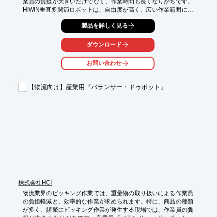
業員の負担が大きいだけでなく、作業時間も長くなりがちです。
HIWIN垂直多関節ロボットは、自由度が高く、広い作業範囲に対
応することで、パレタイズ作業の効率化に貢献します。俊敏な動
製品を詳しく見る
きで、さまざまなサイズの段ボールや製品を正確に積み付け、作
業時間を短縮します。

ダウンロード
【活用シーン】

・倉庫での製品のパレタイズ

お問い合わせ
・工場での製品のパレタイズ

・物流センターでの仕分け作業

【物流向け】産業用『バランサー・ドゥボット』
【導入の効果】

・作業員の負担軽減

・作業時間の短縮

・生産性の向上
株式会社HCI
物流業界のピッキング作業では、重量物の取り扱いによる作業員
の負担軽減と、効率的な作業が求められます。特に、商品の種類
が多く、頻繁にピッキング作業が発生する現場では、作業員の負