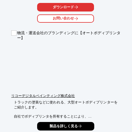
【活用シーン】

ダウンロード
・日EU間の食品輸出入

・関税率が高い食品の輸出入

お問い合わせ
・原産地規則が複雑な食品の輸出入

【導入の効果】

物流・運送会社のブランディングに【オートボディプリンタ
・関税コストの削減

ー】
・競争力の向上

・迅速な輸出入の実現
リコーデジタルペインティング株式会社
トラックの塗装などに使われる、大型オートボディプリンターを
ご紹介します。

自社でボディプリンタを所有することにより、

トラックの塗装等を外注する必要が無いことや、

製品を詳しく見る
施工のためにトラックの稼働を止める時間が短くなることで、

長期的なコストメリットがあります。
