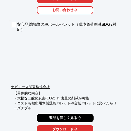
品質と

供給が安定しています。

お問い合わせ
【特長】

■高湿となる海外輸出のコンテナでも対応可能

安心品質!福野の段ボールパレット（環境負荷削減SDGs対
■重量・用途によって、クッション性の度合いは設計自由

応）
■原料は再生紙なので、100%リサイクルが可能

■製品に合わせた抜き加工が容易で、固定に好適

■軽量で製品に合わせた寸法設計も容易

※詳しくは外部リンクページをご覧いただくか、お気軽にお問い
合わせ下さい。
ナビエース関東株式会社
【具体的な内容】

・大幅な二酸化炭素(CO2）排出量の削減が可能

・コストも輸出用木製燻蒸パレットや合板パレットに比べたらリ
ーズナブル

・完全自社生産、生産ラインも機械化してあるので安心の品質

製品を詳しく見る
・木材の様に国際情勢に価格、納期が左右されにくい（完全国内
生産）

・段ボール製なので品質が木材よりも安定

ダウンロード