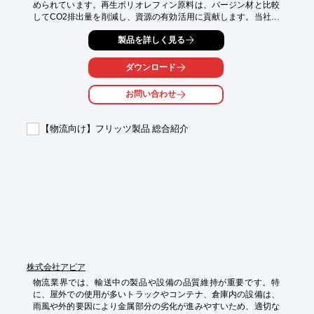
められています。再生ポリオレフィン原料は、バージン材と比較
してCO2排出量を削減し、資源の有効活用に貢献します。当社で
は、20年以上にわたり再生プラスチック原料にて気泡緩衝材 プ
製品を詳しく見る
チプチ(R)を製造・販売してきたノウハウを活かし、お客様の仕
様に合わせた再生原料を提案・販売いたします。GRS認証
（Global Recycled Standard）の再生材も提案可能です。

ダウンロード
【活用シーン】

お問い合わせ
・パレット製造

・物流資材の製造

【物流向け】フリッツ製品 総合紹介
【導入の効果】

・環境負荷低減への貢献

・企業のSDGsへの取り組みを促進

・コスト削減の可能性
株式会社アピア
物流業界では、輸送中の製品や設備の品質維持が重要です。特
に、屋外での使用が多いトラックやコンテナ、倉庫内の設備は、
雨風や外的要因により金属部分の劣化が進みやすいため、適切な