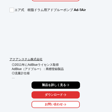
■一般廃棄物収集運搬業

■一般貨物運送業

エア式 樹脂ドラム用アドブルーポンプ Ad-1Air
■一般建設業

※詳しくはPDFをダウンロードして頂くか、お気軽にお問い合わ
せ下さい。
アクアシステム株式会社
◎2011年にAdBlueライセンス取得

AdBlue（アドブルー）：商標登録製品

◎流量計仕様

《メリット》

製品を詳しく見る
●軽量でコンパクト

●流量計も取付可能

●連続運転可能

ダウンロード
《特長》

お問い合わせ
●PSE（電気用品安全法）適合品

●JIS規格200Lクローズドラム缶（大栓G2）専用
