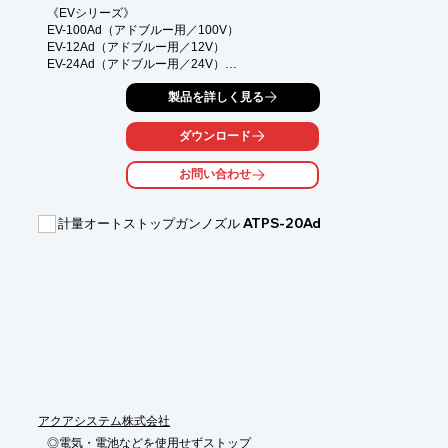
《EVシリーズ》

EV-100Ad（アドブルー用／100V）

EV-12Ad（アドブルー用／12V）

EV-24Ad（アドブルー用／24V）

◎PSE（電気用品安全法）適合品

製品を詳しく見る
◎2011年にAdBlueライセンス取得

アクアシステムはドイツ自動車工業会から認証を受けた日本で唯
ダウンロード
一のポンプ機材メーカーです。

市場もドラック・バスから建設機械・農業機械と徐々に市場規模
お問い合わせ
が広がりニーズも変化している中、

お客様の声にこたえるべく今現在も日本に合ったアドブルー商品
を開発・輸入販売しております。

計量オートストップガンノズル ATPS-20Ad
◎用途に合わせて3タイプ

◎カスタマイズ可能

《メリット》

●ホースニップル付でホースを差し込むだけ（推奨ホース内径
φ19）

●樹脂製で軽量、コンパクト

《特長》

●電源はAC100V

●ダイヤフラム式ポンプ式

●サーマルプロテクタ内蔵で安全
アクアシステム株式会社
◎電気・電池などを使用せずストップ
