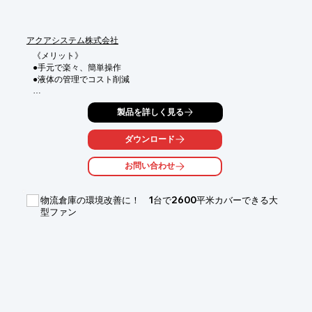
■高耐久

※詳しくはPDF資料をご覧いただくか、お気軽にお問い合わせ下
アクアシステム株式会社
さい。
《メリット》

●手元で楽々、簡単操作

●液体の管理でコスト削減

《特徴》

製品を詳しく見る
●握れば吐出、離せば止まる

●レバー引っ掛け付

●流量計付

ダウンロード
●自然落下、サイフォンの利用では使用不可
お問い合わせ
物流倉庫の環境改善に！ 1台で2600平米カバーできる大
型ファン