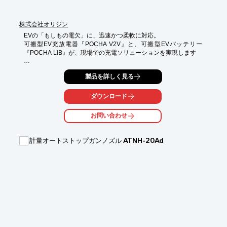
　天井付近の温かい空気を集め、床に向かい円錐形状に押し上
げ、

　更に床からは水平に全方向に風が広がります。

株式会社オリジン
　※最高約30%の節電が可能です！

EVの「もしもの電欠」に、迅速かつ柔軟に対応。

※詳しくは、PDF資料をダウンロードいただくかお気軽にお問い
可搬型EV充放電器『POCHA V2V』と、可搬型EVバッテリー
合わせください。
『POCHA LiB』が、現場での充電ソリューションを実現します

■POCHA V2V：EV同士で電源を融通できる急速充電器。現場で
製品を詳しく見る
直接充電が可能。

                       整備工場様でバッテリーキャリブレーションにも活
用可能。

ダウンロード
■POCHA LiB：救援車に搭載可能な可搬型バッテリー。

　　　　　　　 POCHA V2Vと組み合わせることで、どこでも電
お問い合わせ
欠車へ充電が可能。

【導入メリット】

計量オートストップガンノズル ATNH-20Ad
■現場での電欠トラブルを未然に防ぎ、効率的かつ安全に対応で
きるソリューションです

■柔軟な運用：工場・店舗に依存せず、改造車や特殊車両にも対
応可能

■現場対応力の向上：レッカーや充電設備に頼らず、即座に電欠
対応

■コスト削減：搬送費や作業時間を削減し、車両稼働率を最大化

■競合との差別化：EV対応サービスの付加価値で顧客満足度向上

■バッテリーキャリブレーション　完全放電から満充電の充電量
補正
