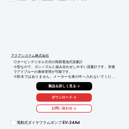
●握れば吐出、離せば止まる

●レバー引っ掛け付

●流量計付

●自然落下、サイフォンの利用では使用不可
アクアシステム株式会社
◎タービンデジタル方式の簡易電池式流量計

小型なので、ガンノズルと組み合わせしやすい流量計です。安価
でアドブルーの液体管理が可能です。

※防水ではありません。メーターを液の中へ入れないでくださ
い。

製品を詳しく見る
◎表示板の向き変更可能

ドライバー一本で表示板は4方向に付け替え可能です。

ダウンロード
《メリット》

お問い合わせ
●小型なので、ガンノズルと組み合わせしやすい

●手元で吐出量の確認ができる

電動式ダイヤフラムポンプ EV-24Ad
《特長》

●キャリブレーション（校正）で繰返制度0.2％
