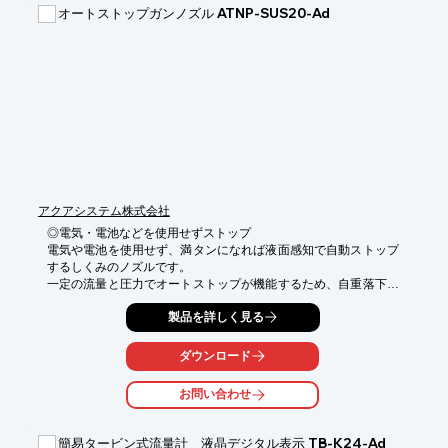
■大きなスペースでも威力を発揮

オートストップガンノズル ATNP-SUS20-Ad
　ファンの中心から全方向に最高29m離れた場所まで風を届ける
ことが出来る為

　広い施設であっても、節電と快適さの両方を得ることができま
す。

■高効率で省エネ　

　1時間の消費電力がわずか数10円！　　　

　20台の床置き型、壁掛け型の高速ファンの切り替えが可能　

■冬場の節電

　天井付近の温かい空気を集め、床に向かい円錐形状に押し上
げ、

アクアシステム株式会社
　更に床からは水平に全方向に風が広がります。

　※最高約30%の節電が可能です！

◎電気・電池などを使用せずストップ

電気や電池を使用せず、満タンになれば液面感知で自動ストップ
※詳しくは、PDF資料をダウンロードいただくかお気軽にお問い
するしくみのノズルです。

合わせください。
一定の流量と圧力でオートストップが機能するため、自重落下で
は使用できません。

製品を詳しく見る
※使用圧力と流量範囲にご注意ください。

※流量計には電池を使用しています。

ダウンロード
《メリット》

●手元で楽々、簡単操作

お問い合わせ
●満タンになれば自動ストップ

●液体の管理でコスト削減

簡易タービン式流量計 液晶デジタル表示 TB-K24-Ad
《特徴》
