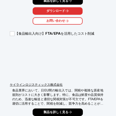
製品を詳しく見る
憩中に情報収集や連絡も可能です。

【活用シーン】

ダウンロード
・長距離トラックドライバーの休憩所

・運送会社の休憩スペース

お問い合わせ
・配送センターの仮眠室

【導入の効果】

【食品輸出入向け】FTA/EPAを活用したコスト削減
・快適な仮眠環境の提供

・Wi-Fiによる情報アクセス

・プライバシー保護

・CO2排出ゼロによる環境配慮
ケイラインロジスティックス株式会社
食品業界において、日EU間の輸出入では、関税や複雑な原産地
規則がコストに大きく影響します。特に、食品は鮮度や品質保持
のため、迅速な輸送と適切な関税対策が不可欠です。FTA/EPAを
適切に活用することで、関税を削減し、競争力を高めることが求
められます。当社のサービスは、最適なFTA/EPAの選定と活用を
製品を詳しく見る
支援し、食品輸出入におけるコスト削減を実現します。
