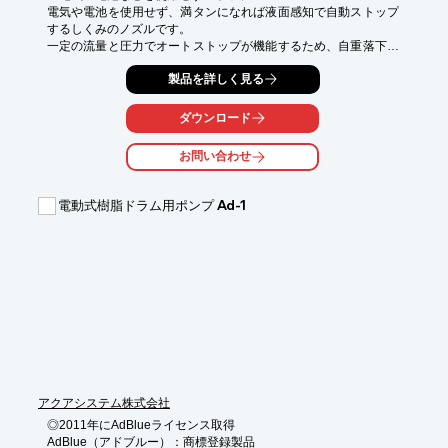
電気や電池を使用せず、満タンになれば液面感知で自動ストップ
するしくみのノズルです。

一定の流量と圧力でオートストップが機能するため、自重落下で
は使用できません。

製品を詳しく見る
※使用圧力と流量範囲にご注意ください。

※流量計には電池を使用しています。

ダウンロード
《メリット》

●手元で楽々、簡単操作

お問い合わせ
●満タンになれば自動ストップ

●液体の管理でコスト削減

電動式樹脂ドラム用ポンプ Ad-1
《特徴》

●握れば吐出、離せば止まる

●レバー引っ掛け付

●流量計付

●自然落下、サイフォンの利用では使用不可
アクアシステム株式会社
◎2011年にAdBlueライセンス取得

AdBlue（アドブルー）：商標登録製品
