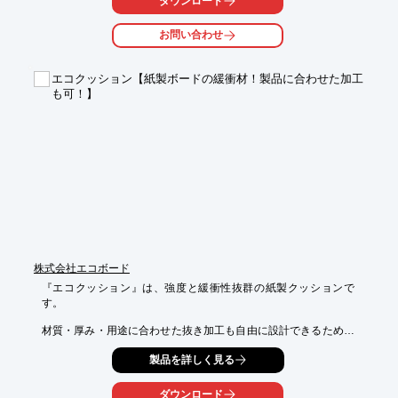
ダウンロード
以後の検討の参考にして頂ければ光栄です。

お問い合わせ
↓詳細はダウンロードをお願い致します↓
エコクッション【紙製ボードの緩衝材！製品に合わせた加工
も可！】
株式会社エコボード
『エコクッション』は、強度と緩衝性抜群の紙製クッションで
す。

材質・厚み・用途に合わせた抜き加工も自由に設計できるため、
商品の

製品を詳しく見る
固定にも好適です。

また、製造から加工まで自動化され大量生産できますので、常に
ダウンロード