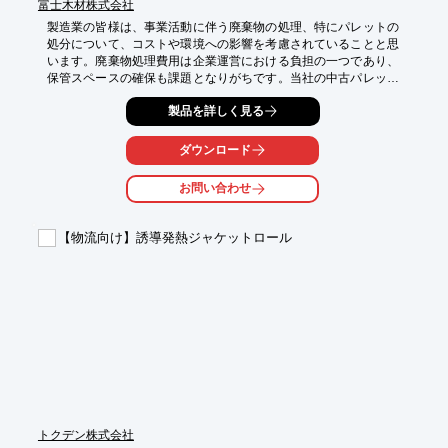
富士木材株式会社
製造業の皆様は、事業活動に伴う廃棄物の処理、特にパレットの
処分について、コストや環境への影響を考慮されていることと思
います。廃棄物処理費用は企業運営における負担の一つであり、
保管スペースの確保も課題となりがちです。当社の中古パレット
買取サービスは、これらの課題解決に貢献します。

製品を詳しく見る
【活用シーン】

・工場での原料・製品の運搬

ダウンロード
・倉庫での保管

・物流センターでの荷役作業

お問い合わせ
【導入の効果】

・産廃費用の削減

【物流向け】誘導発熱ジャケットロール
・保管スペースの有効活用

・SDGsへの貢献
トクデン株式会社