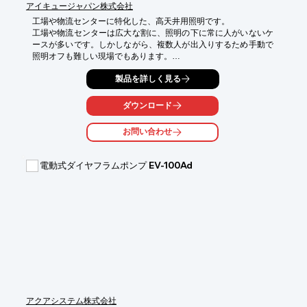
アイキュージャパン株式会社
工場や物流センターに特化した、高天井用照明です。

工場や物流センターは広大な割に、照明の下に常に人がいないケ
ースが多いです。しかしながら、複数人が出入りするため手動で
照明オフも難しい現場でもあります。

こまめな照明オン・オフをセンサーに任せると、意識せずに省エ
製品を詳しく見る
ネが実現。平均的な物流センターの場合、1日の稼働時間のうち8
割程度を「照明オフ」とすることが可能です。

ダウンロード
【特長】

■センサーで自動点灯・自動消灯

お問い合わせ
■水銀灯比90％節電

■水銀灯の口金E39をそのまま利用可

■待機時は「消灯」か、20%の「ほんのり点灯」

電動式ダイヤフラムポンプ EV-100Ad
■リモコン操作で、待機状態と待機状態までの時間を個別設定

■電源内蔵で2kg台の軽量設計

■安定したセンサー検知性能

★国際物流総合展2020へ出展します。

※詳細は資料請求して頂くか、ダウンロードからPDFデータをご
覧下さい。
アクアシステム株式会社