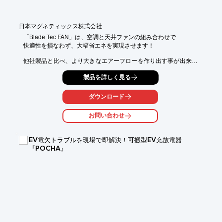
日本マグネティックス株式会社
「Blade Tec FAN」は、空調と天井ファンの組み合わせで

快適性を損なわず、大幅省エネを実現させます！

他社製品と比べ、より大きなエアーフローを作り出す事が出来ま
す。

製品を詳しく見る
また、実効温度を下げる事で生産性の向上に貢献します。

冬場に起きる、天井付近に溜まった暖かい空気と床付近の冷たい
ダウンロード
空気と

ミックスする事で、より快適な温度を作ります！　

お問い合わせ
【特長】

■大きなスペースでも威力を発揮

EV電欠トラブルを現場で即解決！可搬型EV充放電器
　ファンの中心から全方向に最高29m離れた場所まで風を届ける
『POCHA』
ことが出来る為

　広い施設であっても、節電と快適さの両方を得ることができま
す。

■高効率で省エネ　

　1時間の消費電力がわずか数10円！　　　

　20台の床置き型、壁掛け型の高速ファンの切り替えが可能　

■冬場の節電
