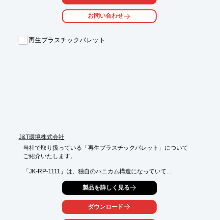
品質の面で心配される方も多いですが、弊社の段ボールパレット
お問い合わせ
は、

・強度に関しては、対象製品に応じて設計する（完全オーダーメ
イド）

再生プラスチックパレット
・製造ラインの機械化で、安定した品質の確保（価格もしかり）

・大手企業様への多数の納品実績あり

という理由からご安心を頂ければ幸いです。

【デメリット】

・ご安心頂く為の設計に時間が掛かります

・何度も使い回すような場合には、あまり向いていません（基本
ワンウェイ、使い切り）

・水に弱い（水に弱くなければ自然に帰りません）

↓詳しい内容は下記資料をダウンロードしご覧ください↓

J&T環境株式会社
※完全オーダーメイドですので、「段ボール化」が実現可能か判
断させて頂きます。まずは状況をヒアリングできますと幸いで
当社で取り扱っている「再生プラスチックパレット」について

す。
ご紹介いたします。

「JK-RP-1111」は、独自のハニカム構造になっていて

「JKリサイクルパレット」は、CO2を67％削減できるパレット
製品を詳しく見る
です。

ご用命の際は当社へお気軽にご連絡ください。

ダウンロード
【特長】
