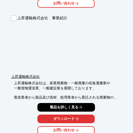
お問い合わせ
■環境に配慮したエコマーク付

■製造・販売 一貫生産

■再生プラスチック材を99％使用

上昇運輸株式会社 事業紹介
■社名印刷ロゴ対応

※詳しくはPDFをダウンロードしていただくか、お気軽にお問い
合わせください。
上昇運輸株式会社
上昇運輸株式会社は、産業廃棄物・一般廃棄の収集運搬業や

一般貨物運送業、一般建設業を展開しております。

製造業者から製品及び資材、処理業者から委託される廃棄物の

収集運搬、リサイクル施設までの運搬など敏速かつ安全に

製品を詳しく見る
適正な処理施設まで運搬いたします。

ご要望の際はお気軽にお問い合わせください。

ダウンロード
【事業内容】

お問い合わせ
■産業廃棄物収集運搬業
