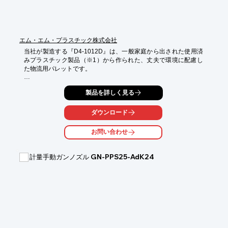
さい。
エム・エム・プラスチック株式会社
当社が製造する『D4-1012D』は、一般家庭から出された使用済
みプラスチック製品（※1）から作られた、丈夫で環境に配慮し
た物流用パレットです。

使用済みプラスチック製容器包装から作られた再生原料を用いて
製品を詳しく見る
独自の技術でパレットに生まれ変わらせ、環境性能と低コストを
実現しました。

ダウンロード
【特長】

◆一般家庭から出された使用済みプラスチック製容器包装を使用
お問い合わせ
した環境に配慮したパレットです。

◆物流段階を含めたバリューチェーン内でのCO2排出量削減に貢
献します。

計量手動ガンノズル GN-PPS25-AdK24
仕様詳細はPDF資料をダウンロードしてご覧ください。利用シー
ン、用途に関することはお気軽にご相談ください。

（※１：お菓子の袋、冷凍食品のトレー等のプラスチック製の容
器包装）

【特長】

■低価格

■高品質
