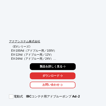
●デジタル表示画面（単4電池２個使用）

●ソケットを取り付けることで片側をメスネジに変換可能

※接続口が平行ネジですので、接続の際液漏れにご注意くださ
い。
アクアシステム株式会社
《EVシリーズ》

EV-100Ad（アドブルー用／100V）

EV-12Ad（アドブルー用／12V）

EV-24Ad（アドブルー用／24V）

◎PSE（電気用品安全法）適合品

製品を詳しく見る
◎2011年にAdBlueライセンス取得

アクアシステムはドイツ自動車工業会から認証を受けた日本で唯
ダウンロード
一のポンプ機材メーカーです。

市場もドラック・バスから建設機械・農業機械と徐々に市場規模
お問い合わせ
が広がりニーズも変化している中、

お客様の声にこたえるべく今現在も日本に合ったアドブルー商品
を開発・輸入販売しております。

電動式 IBCコンテナ用アドブルーポンプ Ad-2
◎用途に合わせて3タイプ

◎カスタマイズ可能
