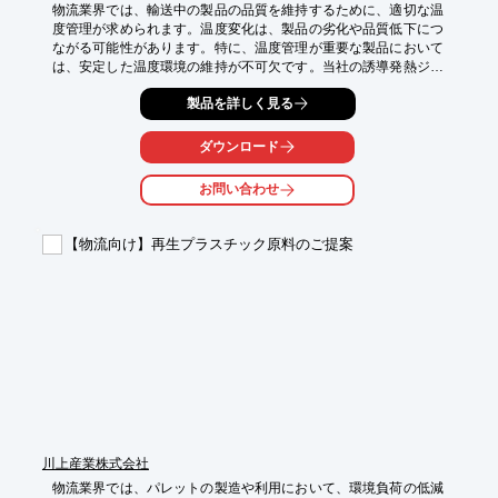
物流業界では、輸送中の製品の品質を維持するために、適切な温
度管理が求められます。温度変化は、製品の劣化や品質低下につ
ながる可能性があります。特に、温度管理が重要な製品において
は、安定した温度環境の維持が不可欠です。当社の誘導発熱ジャ
ケットロールは、1℃以下の均一なロール表面温度を実現し、温
製品を詳しく見る
度管理をサポートします。さらに、最大60%の省エネを実現し、
ランニングコストを削減します。

ダウンロード
【活用シーン】

* 温度管理が必要な製品の輸送

お問い合わせ
* 保管倉庫での温度管理

* ラミネート加工

* コーティング加工

【物流向け】再生プラスチック原料のご提案
【導入の効果】

* 製品の品質維持

* 省エネによるコスト削減

* 温度管理の安定化
川上産業株式会社
物流業界では、パレットの製造や利用において、環境負荷の低減