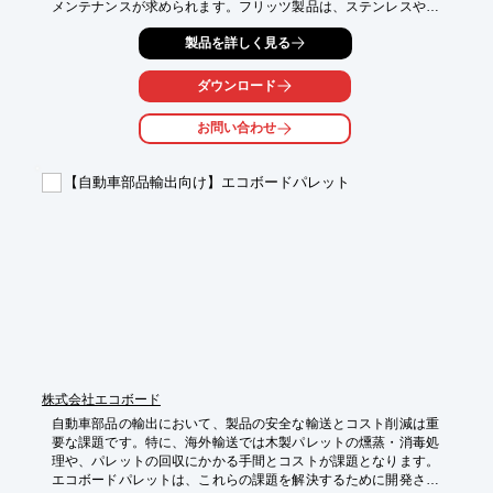
メンテナンスが求められます。フリッツ製品は、ステンレスやア
ルミの洗浄・研磨・保護に特化しており、これらの課題を解決し
製品を詳しく見る
ます。

【活用シーン】

ダウンロード
・トラックのステンレスパーツの洗浄と保護

・コンテナのアルミ部分のサビや汚れの除去

お問い合わせ
・倉庫内のスチールラックのメンテナンス

【導入の効果】

【自動車部品輸出向け】エコボードパレット
・金属パーツの美観を維持し、企業のイメージアップに貢献

・製品の耐久性向上により、長期的なコスト削減を実現

・サビや汚れの除去により、製品の品質保持に貢献
株式会社エコボード
自動車部品の輸出において、製品の安全な輸送とコスト削減は重
要な課題です。特に、海外輸送では木製パレットの燻蒸・消毒処
理や、パレットの回収にかかる手間とコストが課題となります。
エコボードパレットは、これらの課題を解決するために開発され