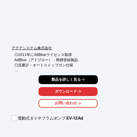
《メリット》

●ホースニップル付でホースを差し込むだけ（推奨ホース内径
φ19）

●樹脂製で軽量、コンパクト

《特長》

●電源はAC100V

●ダイヤフラム式ポンプ式

●サーマルプロテクタ内蔵で安全
アクアシステム株式会社
◎2011年にAdBlueライセンス取得

AdBlue（アドブルー）：商標登録製品

◎流量計・オートストップガン仕様

《メリット》

製品を詳しく見る
●軽量でコンパクト

●オートストップガンや流量計も取付可能

ダウンロード
《特長》

●PSE（電気用品安全法）適合品

お問い合わせ
●IBCコンテナ用

●電源はAC100V

●最大吐出揚程5m、最大吐出量30L/min

電動式ダイヤフラムポンプ EV-12Ad
●サーキットブレーカー標準装備（熱、過電流自動停止）

※ブレーカーを押すことで復旧します

《AdBlueとは》
