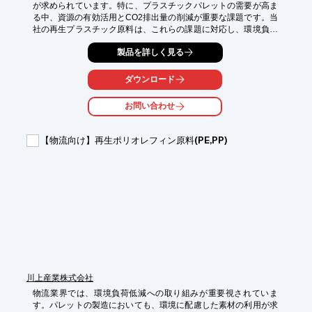
が求められています。特に、プラスチックパレットの需要が高ま
る中、資源の有効活用とCO2排出量の削減が重要な課題です。当
社の再生プラスチック原料は、これらの課題に対応し、環境負荷
を低減しながら、高品質な製品を提供します。

製品を詳しく見る
【活用シーン】

・パレット製造

ダウンロード
・梱包材製造

・物流資材

お問い合わせ
【導入の効果】

・環境負荷の低減

【物流向け】再生ポリオレフィン原料(PE,PP)
・CO2排出量の削減

・企業のSDGsへの貢献
川上産業株式会社
物流業界では、環境負荷低減への取り組みが重要視されていま
す。パレットの製造においても、環境に配慮した素材の利用が求