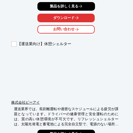
ました。

製品を詳しく見る
【活用シーン】

・自動車部品の輸出

ダウンロード
・海上コンテナ輸送

・ワンウェイ出荷

お問い合わせ
【導入の効果】

・燻蒸・消毒処理不要

【運送業向け】休憩シェルター
・パレット回収コスト削減

・環境負荷低減（リサイクル可能）
株式会社ビーアイ
運送業界では、長距離運転や過密なスケジュールによる疲労が課
題となっています。ドライバーの健康管理と安全運転のために
は、質の高い休憩環境が不可欠です。リフレッシュシェルター
は、太陽光発電と蓄電池による完全自立型で、電源のない場所で
も快適な仮眠スペースを提供します。Wi-Fi環境も整っており、休