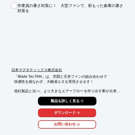
※オプションでコダマ樹脂製・三甲製アダプタ仕様も可能

作業員の暑さ対策に！ 大型ファンで、前もった倉庫の暑さ
●エアモーター

対策を
●最大吐出揚程3m、最大吐出量25L/min

●サーキットブレーカー標準装備（熱、過電流自動停止）

※ブレーカーを押すことで復旧します。

《AdBlueとは》

高品位尿素水Adblueは濃度32.5%の尿素水溶液のことです。無
色・透明で人畜無害。ディーゼル車の窒素酸化物を低減する尿素
SCRシステムを採用するディーゼル車には燃料と同じように
Adblueを給水する必要があります。ディーゼルの排気に混ざる
NOxに対してマフラー内に尿素水を噴射をすることでNOxを窒素
と水に分解し、ディーゼル車のクリーン性能の向上に役立ってい
ます。
日本マグネティックス株式会社
「Blade Tec FAN」は、空調と天井ファンの組み合わせで

快適性を損なわず、大幅省エネを実現させます！

他社製品と比べ、より大きなエアーフローを作り出す事が出来ま
す。

製品を詳しく見る
また、実効温度を下げる事で生産性の向上に貢献します。

冬場に起きる、天井付近に溜まった暖かい空気と床付近の冷たい
ダウンロード
空気と

ミックスする事で、より快適な温度を作ります！　

お問い合わせ
【特長】
