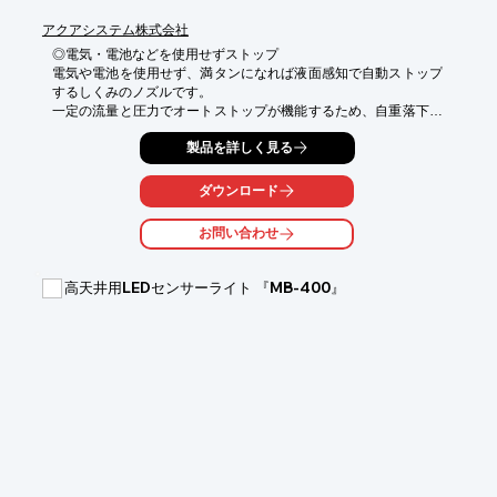
詳細は下記の「カタログをダウンロード」よりご確認いただけま
アクアシステム株式会社
す
◎電気・電池などを使用せずストップ

電気や電池を使用せず、満タンになれば液面感知で自動ストップ
するしくみのノズルです。

一定の流量と圧力でオートストップが機能するため、自重落下で
は使用できません。

製品を詳しく見る
※使用圧力と流量範囲にご注意ください。

※流量計には電池を使用しています。

ダウンロード
《メリット》

●手元で楽々、簡単操作

お問い合わせ
●満タンになれば自動ストップ

●液体の管理でコスト削減

高天井用LEDセンサーライト 『MB-400』
《特徴》

●握れば吐出、離せば止まる

●レバー引っ掛け付

●流量計付

●自然落下、サイフォンの利用では使用不可