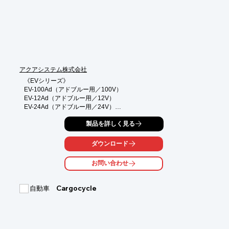
高品位尿素水Adblueは濃度32.5%の尿素水溶液のことです。無
色・透明で人畜無害。ディーゼル車の窒素酸化物を低減する尿素
SCRシステムを採用するディーゼル車には燃料と同じように
Adblueを給水する必要があります。ディーゼルの排気に混ざる
NOxに対してマフラー内に尿素水を噴射をすることでNOxを窒素
と水に分解し、ディーゼル車のクリーン性能の向上に役立ってい
ます。
アクアシステム株式会社
《EVシリーズ》

EV-100Ad（アドブルー用／100V）

EV-12Ad（アドブルー用／12V）

EV-24Ad（アドブルー用／24V）

◎PSE（電気用品安全法）適合品

製品を詳しく見る
◎2011年にAdBlueライセンス取得

アクアシステムはドイツ自動車工業会から認証を受けた日本で唯
ダウンロード
一のポンプ機材メーカーです。

市場もドラック・バスから建設機械・農業機械と徐々に市場規模
お問い合わせ
が広がりニーズも変化している中、

お客様の声にこたえるべく今現在も日本に合ったアドブルー商品
を開発・輸入販売しております。

自動車 Cargocycle
◎用途に合わせて3タイプ

◎カスタマイズ可能

《メリット》

●ホースニップル付でホースを差し込むだけ（推奨ホース内径