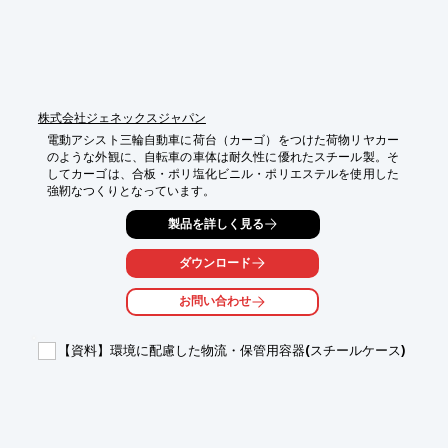
φ19）

●樹脂製で軽量、コンパクト

《特長》

●電源はAC100V

●ダイヤフラム式ポンプ式

●サーマルプロテクタ内蔵で安全
株式会社ジェネックスジャパン
電動アシスト三輪自動車に荷台（カーゴ）をつけた荷物リヤカー
のような外観に、自転車の車体は耐久性に優れたスチール製。そ
してカーゴは、合板・ポリ塩化ビニル・ポリエステルを使用した
強靭なつくりとなっています。
製品を詳しく見る
ダウンロード
お問い合わせ
【資料】環境に配慮した物流・保管用容器(スチールケース)