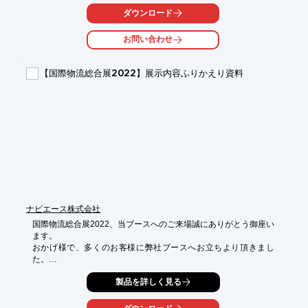
ダウンロード
また、印刷イメージは消去する事も出来るため、

関連コストや工数を削減しつつ、定期的にデザイン変更が可能で
お問い合わせ
す。

人材採用、広告宣伝、自社のイメージアップなど、

【国際物流総合展2022】展示内容ふりかえり資料
自社のトラックをブランディングに活用したい物流・運送会社様
に

ご満足いただいている製品です。

【特長】

■フイルムを使わず直接マーキング

■貼ることが困難な湾曲、凸凹面にもマーキング可能

■高品位の屋外耐候性

■マーキング後の消去もできる

※詳しくはPDFをダウンロードいただくか、お気軽にお問い合わ
せください。
ナビエース株式会社
国際物流総合展2022、当ブースへのご来場誠にありがとう御座い
ます。

おかげ様で、多くのお客様に弊社ブースへお立ちより頂きまし
た。

ご来場頂いた方にはその振り返りに、足を運べなかった方にも弊
製品を詳しく見る
社展示の内容が分かりますように、展示内容を纏めた資料を作成
しました。
