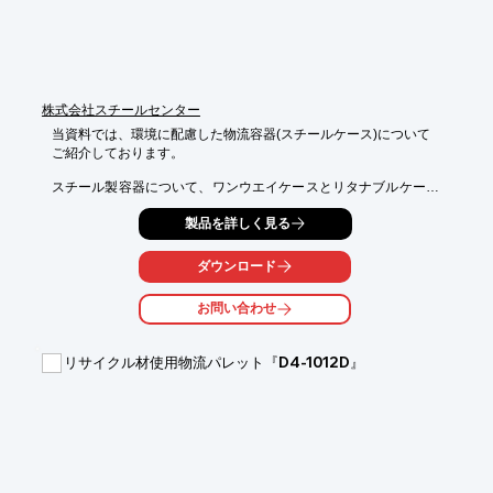
株式会社スチールセンター
当資料では、環境に配慮した物流容器(スチールケース)について

ご紹介しております。

スチール製容器について、ワンウエイケースとリタナブルケース
をLCAで解説評価。

製品を詳しく見る
ワンウエイケースとリタナブルケースの概要を図を用いて詳しく
掲載。

ダウンロード
また、カーボンニュートラルに向けた当社の取組み・ロードマッ
プや

お問い合わせ
製鉄会社の取組み方も紹介していますので、ぜひご一読くださ
い。

リサイクル材使用物流パレット『D4-1012D』
【掲載内容】

■スチール製容器

■当社のカーボンニュートラル取組と評価

■日本の製鉄会社の取り組み

■参考資料

※詳しくはPDF資料をご覧いただくか、お気軽にお問い合わせ下