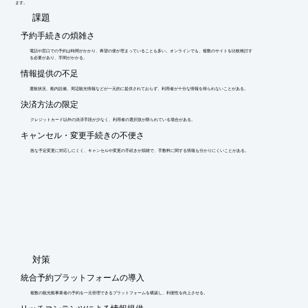
ます。
​課題
予約手続きの煩雑さ
電話や窓口での予約は時間がかかり、希望の便が埋まっていることも多い。オンラインでも、複数のサイトを比較検討す
る必要があり、手間がかかる。
情報提供の不足
運航状況、船内設備、周辺観光情報などが一元的に提供されておらず、利用者が十分な情報を得られないことがある。
決済方法の限定
クレジットカード以外の決済手段が少なく、利用者の選択肢が限られている場合がある。
キャンセル・変更手続きの不便さ
急な予定変更に対応しにくく、キャンセルや変更の手続きが煩雑で、手数料に関する情報も分かりにくいことがある。
​対策
統合予約プラットフォームの導入
複数の観光船事業者の予約を一元管理できるプラットフォームを構築し、利便性を向上させる。