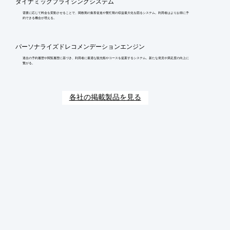
ダイナミックプライシングシステム
需要に応じて料金を変動させることで、閑散期の集客促進や繁忙期の収益最大化を図るシステム。利用者はよりお得に予
約できる機会が増える。
パーソナライズドレコメンデーションエンジン
過去の予約履歴や閲覧履歴に基づき、利用者に最適な観光船やコースを提案するシステム。新たな発見や満足度の向上に
繋がる。
各社の掲載製品を見る