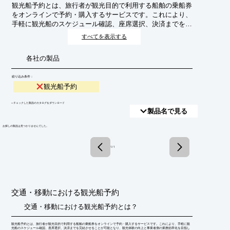
観光船予約とは、旅行者が観光目的で利用する船舶の乗船券
をオンラインで予約・購入するサービスです。これにより、
手軽に観光船のスケジュール確認、座席選択、決済までを完
結させることが可能となり、観光体験の向上と事業者側の業
すべてを表示する
務効率化を目指します。
各社の製品
絞り込み条件：
観光船予約
​▼チェックした製品のカタログをダウンロード
製品名で見る
​お探しの製品は見つかりませんでした。
1 / 1
交通・移動における観光船予約
交通・移動における観光船予約とは？
観光船予約とは、旅行者が観光目的で利用する船舶の乗船券をオンラインで予約・購入するサービスです。これにより、手軽に観
光船のスケジュール確認、座席選択、決済までを完結させることが可能となり、観光体験の向上と事業者側の業務効率化を目指し