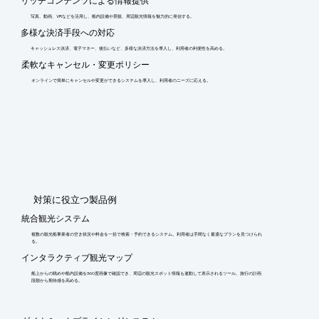
リッチコンテンツによる情報提供
写真、動画、VRなどを活用し、船内設備や景観、周辺観光情報を魅力的に発信する。
多様な決済手段への対応
キャッシュレス決済、電子マネー、後払いなど、多様な決済方法を導入し、利用者の利便性を高める。
柔軟なキャンセル・変更ポリシー
オンラインで簡単にキャンセルや変更ができるシステムを導入し、利用者のニーズに応える。
​対策に役立つ製品例
統合観光システム
複数の観光船事業者の空き状況や料金を一括で検索・予約できるシステム。利用者は手間なく最適なプランを見つけられ
る。
インタラクティブ観光マップ
船上からの眺めや船内設備を360度画像で確認でき、周辺の観光スポット情報も連動して表示されるツール。旅行の計画
段階から期待感を高める。