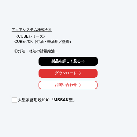
※詳しくはPDFをダウンロードしていただくか、お気軽にお問い
合わせください。
アクアシステム株式会社
《CUBEシリーズ》

CUBE-70K（灯油・軽油用／壁掛）

◎灯油・軽油の計量給油

◎ポンプと流量計がひとつのボックス

製品を詳しく見る
《メリット》

●最大吐出量毎分70L

ダウンロード
●取り出した量が一目でわかる

●使用量の管理ができる

お問い合わせ
●小分け容器が満タン時、自動ストップで溢れる心配なし

●連続運転可能

大型家畜用焼却炉『MSSAK型』
《特長》

●電源100V

●流量計やオートストップガン標準装備

●ガンノズルを収納すると自動でポンプの電源もOFFになる