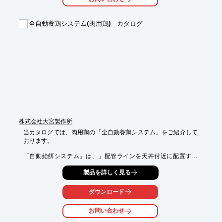
※詳しくはPDF資料をご覧いただくか、お気軽にお問い合わせ下
さい。
全自動養鶏システム(肉用鶏) カタログ
株式会社大宮製作所
当カタログでは、肉用鶏の「全自動養鶏システム」をご紹介して
おります。

「自動給餌システム」は、」配管ラインを天丼付近に配置する
「オーバー

製品を詳しく見る
ヘッド型」と、給餌皿に直付けするローレベル型の2通りを掲
載。

ダウンロード
その他に、「ニップル給水システム」や「マスターフィーダー」
や

お問い合わせ
「六角型給水器」などもご紹介しております。
