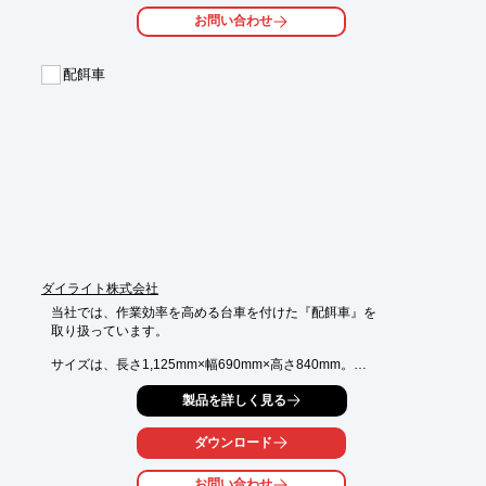
スペースに合わせて設置できるコンパクトな設計。

お問い合わせ
排卵スネークコンベアー、トレーの自動洗滌等の組合せも可能で
す。

配餌車
【特長】

■中規模数量の処理用

■瞬間エアーシリンダーがブレードにて上部を切除

■切除済卵殻はドラフターで排出

■シードの容量は調節可能

※詳しくはカタログをご覧頂くか、お気軽にお問い合わせ下さ
い。
ダイライト株式会社
当社では、作業効率を高める台車を付けた『配餌車』を

取り扱っています。

サイズは、長さ1,125mm×幅690mm×高さ840mm。

大型のタイヤを取り付けていますので、取り回しが容易です。

製品を詳しく見る
【特長】

■台車付き

ダウンロード
■取り回しが容易

■サイズ：長さ1,125mm×幅690mm×高さ840mm

お問い合わせ