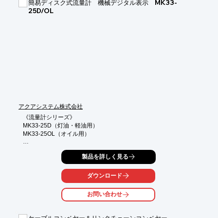
簡易ディスク式流量計 機械デジタル表示 MK33-
■マスターケープル

25D/OL
■マスターチエーン

■ヘイケープル　など

※詳しくはPDFをダウンロードしていただくか、お気軽にお問い
合わせください。
アクアシステム株式会社
《流量計シリーズ》

MK33-25D（灯油・軽油用）

MK33-25OL（オイル用）

◎機械式の簡易電池式流量計

製品を詳しく見る
大型なので、遠くからも見やすい表示になっています。安価で灯
油・軽油の液体管理が可能です。

※ガソリンにはご使用できません。

ダウンロード
《メリット》

お問い合わせ
●大型で見やすい簡易ディスク式流量計　機械デジタル表示

●機械式の為、引火や爆発の心配なし

●4方向に移動自由自在
