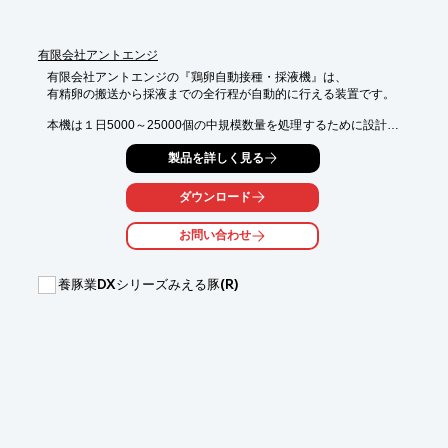
有限会社アントエンジ
有限会社アントエンジの『鶏卵自動接種・採液機』は、

有精卵の搬送から採液までの全行程が自動的に行える装置です。

本機は１日5000～25000個の中規模数量を処理するために設計・
製作され、

製品を詳しく見る
１台で接種・卵殻切除・採液が自動的に行えます。

また、送り込みコンベアー・取出コンベアーの組み合わせによ
ダウンロード
り、

スペースに合わせて設置できるコンパクトな設計です。

お問い合わせ
また、排卵スネークコンベアー、トレーの自動洗滌等の組合せも
可能です。

養豚業DXシリーズみえる豚(R)
【特長】

■中規模数量の処理用

■瞬間エアーシリンダーがブレードにて上部を切除

■切除済卵殻はドラフターで排出

■シードの容量は調節可能

※詳しくはカタログをご覧頂くか、お気軽にお問い合わせ下さ
い。