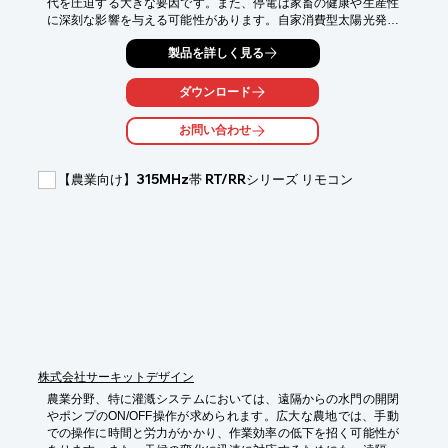
代を圧迫する大きな要因です。また、停電は家畜の健康や生産性
に深刻な影響を与える可能性があります。自家消費型太陽光発電
システムは、これらの課題を解決します。自社で発電した電気を
製品を詳しく見る
温度管理に使用することで、電力会社からの購入量を減らし、電
気代を削減します。さらに、蓄電池を併設することで、停電時に
も電力を供給し、事業継続を可能にします。

ダウンロード
【活用シーン】

お問い合わせ
・畜舎の温度管理（冷暖房）

・飼育設備の電力供給

・停電時のバックアップ電源

【農業向け】315MHz帯 RT/RRシリーズ リモコン
【導入の効果】

・電気代の削減

・停電時の事業継続

・再エネ賦課金のリスク回避

※詳しくはPDF資料をダウンロード、またはお気軽にお問合せ下
さい。
株式会社サーキットデザイン
農業分野、特に灌漑システムにおいては、遠隔からの水門の開閉
やポンプのON/OFF操作が求められます。広大な農地では、手動
での操作に時間と労力がかかり、作業効率の低下を招く可能性が