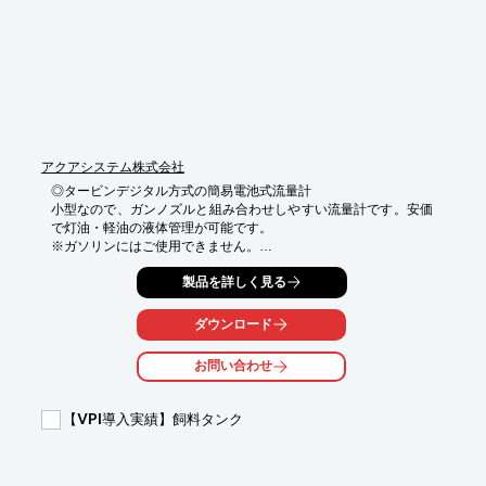
・Tタイプ(T-30・40)

※詳しくはPDF資料をご覧いただくか、お気軽にお問い合わせ下
さい。
アクアシステム株式会社
◎タービンデジタル方式の簡易電池式流量計

小型なので、ガンノズルと組み合わせしやすい流量計です。安価
で灯油・軽油の液体管理が可能です。

※ガソリンにはご使用できません。

◎表示板の向き変更可能

製品を詳しく見る
ドライバー一本で表示板は4方向に付け替え可能です。

ダウンロード
《メリット》

●小型なので、ガンノズルと組み合わせしやすい

お問い合わせ
●手元で吐出量の確認ができる

《特長》

【VPI導入実績】飼料タンク
●キャリブレーション（校正）で繰返制度0.2％

●デジタル表示画面（単4電池２個使用）

●ソケットを取り付けることで片側をメスネジに変換可能

※接続口が平行ネジですので、接続の際液漏れにご注意くださ