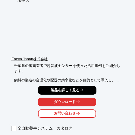
■屋内・屋外を問わず、どんな角度でも設置できる

■方向転換はコーナーホイールにより、90度に曲がる

■長時間、長距離、多量搬送に能力を発揮するので、大型自家配
合プラント、

　農場内飼料搬送に好適　など

※詳しくはPDFをダウンロードしていただくか、お気軽にお問い
合わせください。
Enevo Japan株式会社
千葉県の養鶏業者で超音波センサーを使った活用事例をご紹介し
ます。

飼料の製造の合理化や配送の効率化などを目的として導入し、

センサーで取得するデータを、飼料メーカー、配送業者、畜産農
製品を詳しく見る
家で共有。

飼料タンク内の餌の残量を好きなタイミングで確認できるため、

ダウンロード
先読みしての手配や段取りが可能できるようになりました。

お問い合わせ
【事例】

■導入の目的

・飼料の製造の合理化

全自動養牛システム カタログ
・飼料の配送の効率化

・飼料タンク残量を確認する手間と労力の軽減
