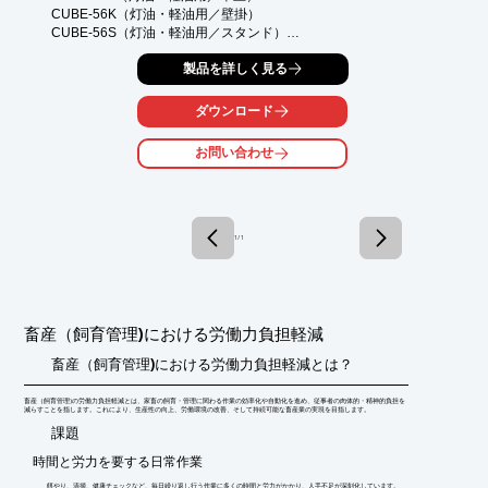
CUBE-56K（灯油・軽油用／壁掛）

CUBE-56S（灯油・軽油用／スタンド）

◎灯油・軽油の計量給油

製品を詳しく見る
◎ポンプと流量計がひとつのボックス

ダウンロード
《メリット》

●取り出した量が一目でわかる

お問い合わせ
●使用量の管理ができる

●小分け容器が満タン時、自動ストップで溢れる心配なし

●連続運転可能

《特長》

1 / 1
●卓上式（T）壁掛式（K）スタンド式（S）3タイプから選べる

●電源100V

●流量計やオートストップガン標準装備

●ガンノズルを収納すると自動でポンプの電源もOFFになる
畜産（飼育管理)における労働力負担軽減
畜産（飼育管理)における労働力負担軽減とは？
畜産（飼育管理)の労働力負担軽減とは、家畜の飼育・管理に関わる作業の効率化や自動化を進め、従事者の肉体的・精神的負担を
減らすことを指します。これにより、生産性の向上、労働環境の改善、そして持続可能な畜産業の実現を目指します。
​課題
時間と労力を要する日常作業
餌やり、清掃、健康チェックなど、毎日繰り返し行う作業に多くの時間と労力がかかり、人手不足が深刻化しています。