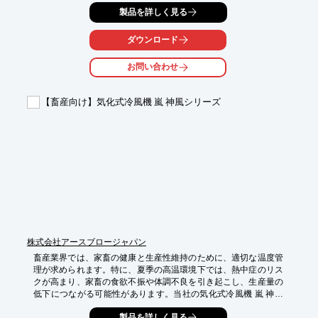
供します。これにより、家畜の健康維持、飼料効率の向上、ひい
製品を詳しく見る
ては生産性の向上に貢献します。

【活用シーン】

ダウンロード
・畜舎の屋根や壁

・鶏舎、豚舎、牛舎など

お問い合わせ
・暑さ対策、寒さ対策

【導入の効果】

【畜産向け】気化式冷風機 嵐 神風シリーズ
・家畜の熱中症リスク軽減

・飼料摂取量の増加

・生産性の向上

・省エネ効果によるコスト削減
株式会社アースブロージャパン
畜産業界では、家畜の健康と生産性維持のために、適切な温度管
理が求められます。特に、夏季の高温環境下では、熱中症のリス
クが高まり、家畜の食欲不振や体調不良を引き起こし、生産量の
低下につながる可能性があります。当社の気化式冷風機 嵐 神風
シリーズは、100V電源に対応し、家畜舎内の温度を効果的に下
製品を詳しく見る
げ、快適な環境を提供します。家畜の健康を守り、生産性の向上