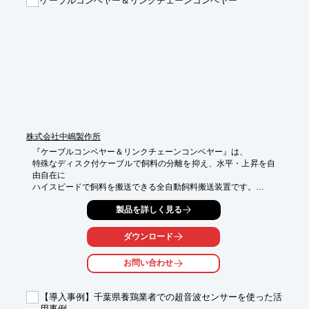
ケーブルコンベヤー＆リンクチェーンコンベヤー
《特長》

●キャリブレーション（校正）が可能

●レバーを回してリセット簡単
株式会社中嶋製作所
『ケーブルコンベヤー＆リンクチェーンコンベヤー』は、

特殊なディスク付ケーブルで飼料の分離を抑え、水平・上昇を自
由自在に

ハイスピードで飼料を搬送できる全自動飼料搬送装置です。

今までお使いのケーブル式を一部部品の交換により、リンクチェ
製品を詳しく見る
ーン式へ

速やかに交換可能。万一の破損の際にも個体への影響が少ない材
ダウンロード
質の為、

HACCP対策としても有効です。ご要望の際はお気軽にお問い合
お問い合わせ
わせください。

【特長】

【導入事例】千葉県養鶏業者での超音波センサーを使った活
■さまざまな給餌・搬送システムに応用できる万能型

用事例