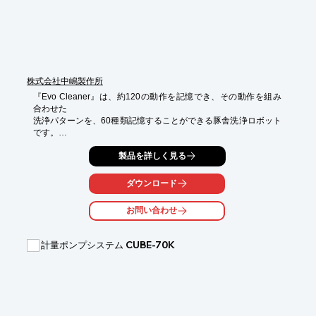
■結果：1名体制での作業が可能となった

※詳しくはPDF資料をご覧いただくか、お気軽にお問い合わせ下
さい。
株式会社中嶋製作所
『Evo Cleaner』は、約120の動作を記憶でき、その動作を組み
合わせた

洗浄パターンを、60種類記憶することができる豚舎洗浄ロボット
です。

さらに、60種類の中から1つを選択して洗うことも、複数を選択
製品を詳しく見る
し、

連続して洗うことも可能。貴社の農場のレイアウトにあわせた、

ダウンロード
洗浄動作を覚えこませれば、立派な洗浄スタッフに育ってくれま
す。

お問い合わせ
ご要望の際はお気軽にお問い合わせください。

計量ポンプシステム CUBE-70K
【メリット】

■従業員は飼養管理に集中でき、成績アップ

■洗浄後の消毒・乾燥にしっかりと時間をあて疾病予防

■洗浄作業者の健康回復、病欠減少

■作業環境の向上とゆとりを創出

■そして、その結果仕事のやる気もアップ
