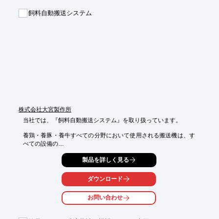
【掲載製品(一部)】

飼料自動搬送システム
■自動給餌システム

■マスターフィーダ

■レイク

■六角型給水機

■フィルターキット

※詳しくはPDF資料をご覧いただくか、お気軽にお問い合わせ下
さい。
株式会社大宮製作所
当社では、『飼料自動搬送システム』を取り扱っています。

養鶏・養豚・養牛すべての分野において使用される搬送機は、す
べての設備の

中心的存在といっても過言ではなく、その中心的存在である搬送
製品を詳しく見る
装置として、

ケーブルタイプ・チェーンタイプ・オーガタイプをご用意いたし
ました。

ダウンロード
ご要望の際はお気軽にお問い合わせください。

お問い合わせ
【ラインアップ】

■マスターフイル（300、500、600、1000、1400、S100型）
