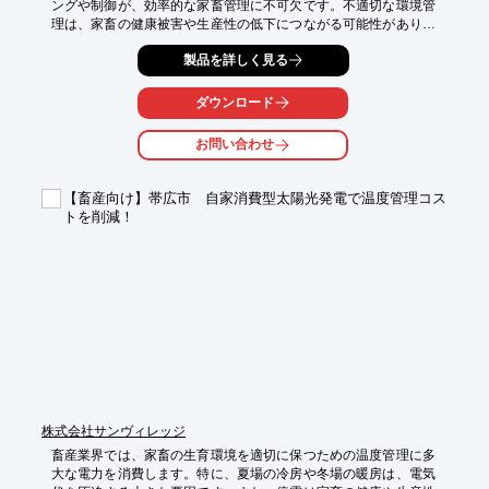
ングや制御が、効率的な家畜管理に不可欠です。不適切な環境管
理は、家畜の健康被害や生産性の低下につながる可能性がありま
す。当社の426MHz帯 防水 出力ユニットは、最大100台の送信機
製品を詳しく見る
からの信号を確実に受信し、遠隔での操作を可能にします。

【活用シーン】

ダウンロード
・牛舎や豚舎の換気扇や給餌機の遠隔操作

・放牧地のゲート開閉

お問い合わせ
【導入の効果】

・作業効率の向上

【畜産向け】帯広市 自家消費型太陽光発電で温度管理コス
・家畜の健康状態の改善

トを削減！
・人件費の削減
株式会社サンヴィレッジ
畜産業界では、家畜の生育環境を適切に保つための温度管理に多
大な電力を消費します。特に、夏場の冷房や冬場の暖房は、電気