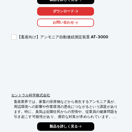
に貢献します。

ダウンロード
【活用シーン】

・畜舎

お問い合わせ
・牛舎

・豚舎

・鶏舎

【畜産向け】アンモニア自動連続測定装置 AT-3000
【導入の効果】

・家畜の熱中症リスク軽減

・食欲不振の改善

・生産性の向上

・快適な飼育環境の実現
セントラル科学株式会社
畜産業界では、家畜の排泄物などから発生するアンモニア臭が、
周辺環境への影響や作業環境の悪化につながるという課題があり
ます。特に、臭気は近隣住民からの苦情や、従業員の健康問題を
引き起こす可能性があり、適切な対策が求められています。AT-
3000は、アンモニア濃度を自動で連続測定することで、臭気発生
製品を詳しく見る
源の特定や対策効果の検証に役立ちます。
