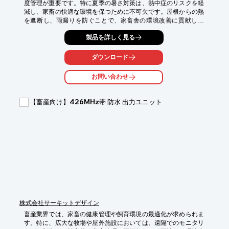
度管理が重要です。特に夏季の暑さ対策は、熱中症のリスクを軽
減し、家畜の快適な環境を保つために不可欠です。屋根からの熱
を遮断し、雨漏りを防ぐことで、家畜舎の環境改善に貢献しま
す。ユニークルーフFitは、屋根の断熱性と防水性を向上させるこ
製品を詳しく見る
とで、家畜の健康を守り、生産性の向上に貢献します。

【活用シーン】

ダウンロード
・畜舎の屋根の暑さ対策

・雨漏りによる家畜への影響を軽減

お問い合わせ
・家畜舎内の温度管理

【導入の効果】

【畜産向け】426MHz帯 防水 出力ユニット
・家畜の熱中症リスク軽減

・家畜の快適性向上

・生産性向上への貢献
株式会社サーキットデザイン
畜産業界では、家畜の健康管理や飼育環境の最適化が求められま
す。特に、広大な牧場や屋外施設においては、遠隔でのモニタリ