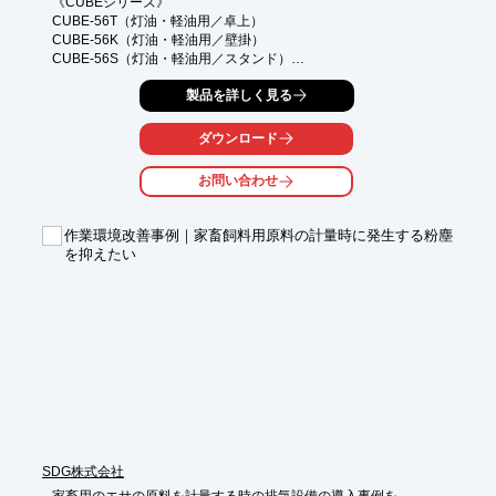
《CUBEシリーズ》

CUBE-56T（灯油・軽油用／卓上）

CUBE-56K（灯油・軽油用／壁掛）

CUBE-56S（灯油・軽油用／スタンド）

◎灯油・軽油の計量給油

製品を詳しく見る
◎ポンプと流量計がひとつのボックス

ダウンロード
《メリット》

●取り出した量が一目でわかる

お問い合わせ
●使用量の管理ができる

●小分け容器が満タン時、自動ストップで溢れる心配なし

●連続運転可能

作業環境改善事例｜家畜飼料用原料の計量時に発生する粉塵
を抑えたい
《特長》

●卓上式（T）壁掛式（K）スタンド式（S）3タイプから選べる

●電源100V

●流量計やオートストップガン標準装備

●ガンノズルを収納すると自動でポンプの電源もOFFになる
SDG株式会社
家畜用のエサの原料を計量する時の排気設備の導入事例を
