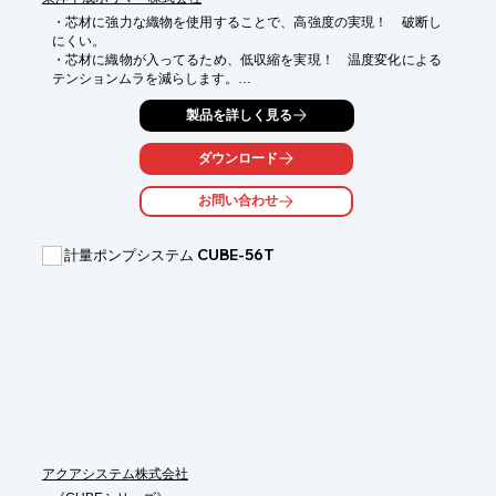
・芯材に強力な織物を使用することで、高強度の実現！　破断し
にくい。

・芯材に織物が入ってるため、低収縮を実現！　温度変化による
テンションムラを減らします。

・従来品に比べ、重量が２０％軽減出来ており作業負担を軽減！

製品を詳しく見る
・ベルト幅：50ｃｍ～128.5ｃｍまで0.5ｃｍ刻みで調整し、提供
可能。

・ベルト長さ：400m程度まで１ｍ刻みで調整し提供可能。

ダウンロード
・色：白色

・厚み：約1.0ｍｍ

お問い合わせ
・重量：約700ｇ/平方ｍ

・ベルト繋ぎ：ＰＰシート同様の手法で接続可能

・養鶏場などで採用実績あり
計量ポンプシステム CUBE-56T
アクアシステム株式会社