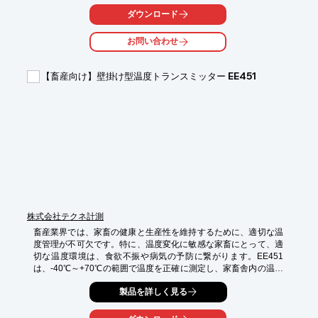
【活用シーン】

ダウンロード
・畜舎、堆肥舎、汚水処理施設などにおけるアンモニア濃度測定

・臭気対策設備の運転管理

お問い合わせ
・環境規制への対応

【導入の効果】

【畜産向け】壁掛け型温度トランスミッター EE451
・臭気発生源の特定と対策の効率化

・作業環境の改善

・周辺環境への配慮

・人手による分析作業の削減
株式会社テクネ計測
畜産業界では、家畜の健康と生産性を維持するために、適切な温
度管理が不可欠です。特に、温度変化に敏感な家畜にとって、適
切な温度環境は、食欲不振や病気の予防に繋がります。EE451
は、-40℃～+70℃の範囲で温度を正確に測定し、家畜舎内の温度
をモニタリングすることで、家畜の健康管理をサポートします。
製品を詳しく見る
アナログ出力、Modbus、BACnetに対応しており、既存のシステ
ムへの組み込みも容易です。
