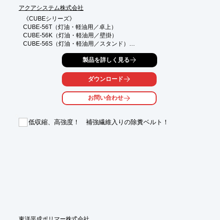
アクアシステム株式会社
《CUBEシリーズ》

CUBE-56T（灯油・軽油用／卓上）

CUBE-56K（灯油・軽油用／壁掛）

CUBE-56S（灯油・軽油用／スタンド）

◎灯油・軽油の計量給油

製品を詳しく見る
◎ポンプと流量計がひとつのボックス

ダウンロード
《メリット》

●取り出した量が一目でわかる

お問い合わせ
●使用量の管理ができる

●小分け容器が満タン時、自動ストップで溢れる心配なし

●連続運転可能

低収縮、高強度！ 補強繊維入りの除糞ベルト！
《特長》

●卓上式（T）壁掛式（K）スタンド式（S）3タイプから選べる

●電源100V

●流量計やオートストップガン標準装備

●ガンノズルを収納すると自動でポンプの電源もOFFになる
東洋平成ポリマー株式会社