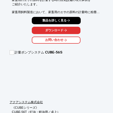
ご紹介いたします。

家畜用飼料製造において、家畜用のエサの原料の計量時に粉塵が

発生するという問題がありました。

製品を詳しく見る
製造環境に合わせて特別対応品を提案し、囲い式フード付き作業
台と

ダウンロード
防爆仕様集塵機を導入したことで作業環境が綺麗になりました。

お問い合わせ
【事例概要】

■導入経緯

・家畜用のエサの原料の計量時に粉塵が発生するため、困ってい
計量ポンプシステム CUBE-56S
た

■改善内容

・囲い式フード付き作業台と防爆仕様集塵機を導入したことで作
業環境が

　綺麗になった

※詳しくはカタログダウンロードボタンより事例付き総合カタロ
グをご確認ください。
アクアシステム株式会社
《CUBEシリーズ》

CUBE-56T（灯油・軽油用／卓上）
