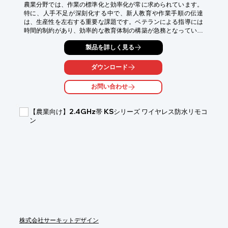
農業分野では、作業の標準化と効率化が常に求められています。
特に、人手不足が深刻化する中で、新人教育や作業手順の伝達
は、生産性を左右する重要な課題です。ベテランによる指導には
時間的制約があり、効率的な教育体制の構築が急務となっていま
す。LinkBrain 10のROI試算シミュレーターは、教育動画導入に
製品を詳しく見る
よるコスト削減効果を可視化し、効率的な人材育成を支援しま
す。

ダウンロード
【活用シーン】

・新人研修

お問い合わせ
・作業手順の標準化

・安全教育

【農業向け】2.4GHz帯 KSシリーズ ワイヤレス防水リモコ
【導入の効果】

ン
・研修時間の短縮

・作業ミスの削減

・生産性の向上

※詳しくは資料をご覧ください。関連リンクからもご覧いただけ
ます。

お問い合わせもお気軽にどうぞ。
株式会社サーキットデザイン