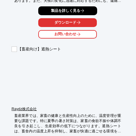
あります。また、天候の変化に迅速に対応するためにも、遠隔操
作できるシステムは不可欠です。315MHz帯 RT/RRシリーズ リ
製品を詳しく見る
モコンは、これらの課題を解決するために開発されました。

【活用シーン】

ダウンロード
・水田の水門の遠隔操作

・畑の灌漑用ポンプのON/OFF制御

お問い合わせ
・ビニールハウスの換気扇の遠隔操作

・ため池の水位監視と連動した制御

【畜産向け】遮熱シート
【導入の効果】

・作業時間の短縮と省力化

・水管理の効率化による収量増加

・異常発生時の迅速な対応

・配線工事が不要なため、導入コストを削減
Raydz株式会社
畜産業界では、家畜の健康と生産性向上のために、温度管理が重
要な課題です。特に夏季の暑さ対策は、家畜の食欲不振や体調不
良を引き起こし、生産効率の低下につながります。遮熱シート
は、畜舎内の温度上昇を抑制し、家畜が快適に過ごせる環境を提