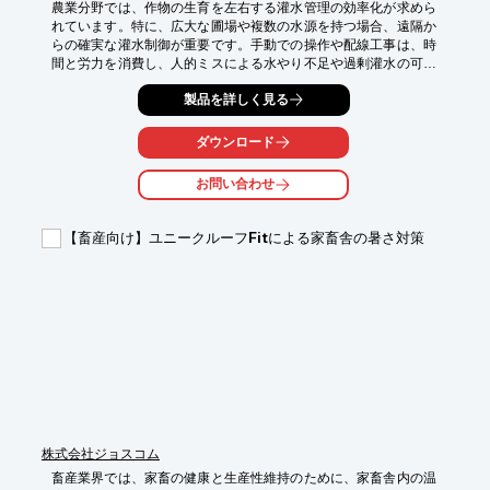
農業分野では、作物の生育を左右する灌水管理の効率化が求めら
れています。特に、広大な圃場や複数の水源を持つ場合、遠隔か
らの確実な灌水制御が重要です。手動での操作や配線工事は、時
間と労力を消費し、人的ミスによる水やり不足や過剰灌水の可能
性も高まります。当社の2.4GHz帯 KSシリーズ ワイヤレス防水リ
製品を詳しく見る
モコンは、安定した無線通信と防水性能により、圃場内の離れた
場所からでも、正確な灌水制御を実現します。

ダウンロード
【活用シーン】

・遠隔地からのポンプやバルブの開閉

お問い合わせ
・複数の圃場への同時灌水

・悪天候時の水やり

・人手不足の解消

【畜産向け】ユニークルーフFitによる家畜舎の暑さ対策
【導入の効果】

・作業時間の短縮

・水資源の有効活用

・人件費の削減

・作物の生育環境の最適化
株式会社ジョスコム
畜産業界では、家畜の健康と生産性維持のために、家畜舎内の温