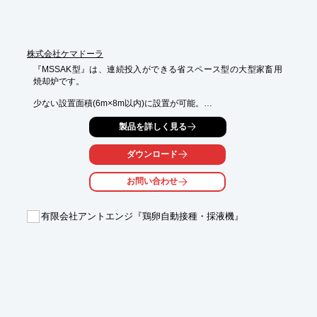
株式会社ケマドーラ
『MSSAK型』は、連続投入ができる省スペース型の大型家畜用
焼却炉です。

少ない設置面積(6m×8m以内)に設置が可能。

ダイオキシン曝露の炉内作業も有りません。

製品を詳しく見る
また、コンテナ内で解剖、そのまま投入装置に装着、自動投入が
でき

ダウンロード
解剖後の処理物を袋詰めし炉内に運び入れる重労働も不要です。

お問い合わせ
【特長】

■連続投入可能

■省スペース型

有限会社アントエンジ『鶏卵自動接種・採液機』
■1頭 丸ごと焼却

■焼却能力150～190kg/時間

■焼却物に合わせたプログラム選択

※詳しくはPDF資料をご覧いただくか、お気軽にお問い合わせく
ださい。