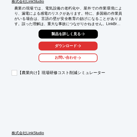
株式会社LinkStudio
農業の現場では、電気設備の老朽化や、屋外での作業環境によ
り、漏電による感電のリスクがあります。特に、多国籍の作業員
がいる場合は、言語の壁が安全教育の妨げになることがありま
す。誤った理解は、重大な事故につながりかねません。LinkBrain 
10は、多言語対応のアニメーション動画で、複雑な安全ルールを
製品を詳しく見る
分かりやすく解説します。

【活用シーン】

ダウンロード
・ビニールハウス

・畜産施設

お問い合わせ
・灌漑設備

・農機具のメンテナンス

【農業向け】現場研修コスト削減シミュレーター
【導入の効果】

・多言語対応による、全作業員の安全意識向上

・教育時間の短縮とコスト削減

・事故リスクの低減

※詳しくは資料をご覧ください。関連リンクからもご覧いただけ
ます。

お問い合わせもお気軽にどうぞ。
株式会社LinkStudio