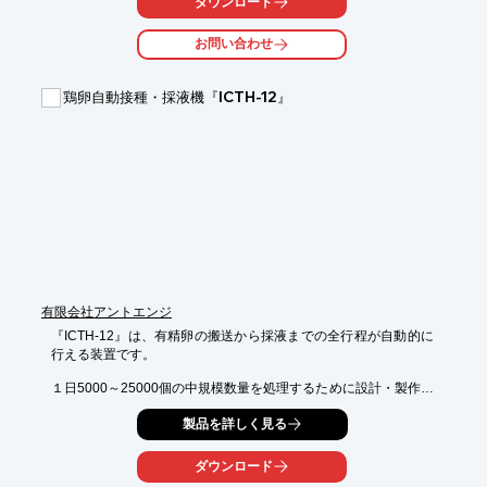
ダウンロード
【活用シーン】

・家畜舎

お問い合わせ
・鶏舎

・豚舎

・牛舎

鶏卵自動接種・採液機『ICTH-12』
【導入の効果】

・家畜の健康状態の改善

・生産性の向上

・温度管理の効率化
有限会社アントエンジ
『ICTH-12』は、有精卵の搬送から採液までの全行程が自動的に
行える装置です。

１日5000～25000個の中規模数量を処理するために設計・製作さ
れており、

製品を詳しく見る
１台で接種・卵殻切除・採液が自動的に行えます。

また、送り込みコンベアー・取出コンベアーの組み合わせによ
ダウンロード
り、
