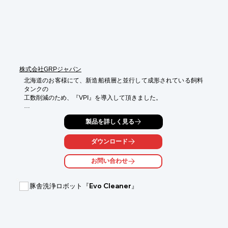
い。
株式会社GRPジャパン
北海道のお客様にて、新造船積層と並行して成形されている飼料
タンクの

工数削減のため、『VPI』を導入して頂きました。

吊り具を改良し、形状維持してリフトアップ。1名体制での作業
製品を詳しく見る
が可能と

なり、生産性向上を実現しました。

ダウンロード
GRPジャパンでは、日本国内はもちろんのこと、中国・台湾・韓
国において

お問い合わせ
多方面からの導入開発テーマを手掛けています。海外工場向け
VPI導入の

ご相談も、お任せください。

豚舎洗浄ロボット『Evo Cleaner』
【事例概要】

■目的：新造船積層と並行して成形されている飼料タンクの工数
削減

■作業：吊り具を改良し、形状維持してリフトアップ
