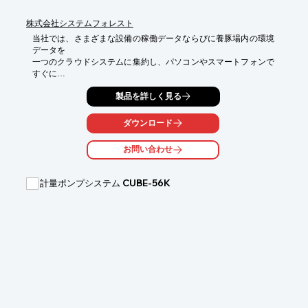
株式会社システムフォレスト
当社では、さまざまな設備の稼働データならびに養豚場内の環境
データを

一つのクラウドシステムに集約し、パソコンやスマートフォンで
すぐに

確認できる『養豚業DXシリーズみえる豚(R)』を提供しておりま
製品を詳しく見る
す。

異常が起きた際はすぐにアラート通知が送信されるようになって
ダウンロード
おり、 

豚舎の状況を知らせる通知も随時受け取る事が可能です。

お問い合わせ
ご要望の際はお気軽にお問い合わせください。

計量ポンプシステム CUBE-56K
【サービス】

■環境管理サービス

■設備稼働管理サービス

■飼料タンク管理サービス

■紙管理のデジタル化

※詳しくはPDFをダウンロードしていただくか、お気軽にお問い
合わせください。