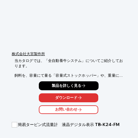
■使い方

・取得するデータを飼料メーカー、配送業者、畜産農家の3者で
共有

・センサーにかかる費用を3者で振り分けて負担

※詳しくはPDF資料をご覧いただくか、お気軽にお問い合わせ下
さい。
株式会社大宮製作所
当カタログでは、「全自動養牛システム」についてご紹介してお
ります。

飼料を、容量にて量る「容量式ストックホッパー」や、重量にて
量る

製品を詳しく見る
「重量式ストックホッパー」を写真付きで掲載。

その他に、豊富な機能を搭載した「フィーディングマネージャー
ダウンロード
ラクリー」

も特長と共にご紹介しております。ぜひ、ご一読ください。

お問い合わせ
【掲載製品(一部)】

■容量式ストックホッパー

簡易タービン式流量計 液晶デジタル表示 TB-K24-FM
・TSタイプ(TS-10・20・40)

・TAタイプ(TA-8・15・20)

・TSHタイプ(TSH-10・20・40・60)
