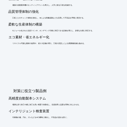
最新の自動製本機やカッティングマシンを導入し、人手に頼る工程を削減する。
品質管理体制の強化
工程ごとのチェック体制を強化し、AIによる画像認識などを活用して不良品を早期に発見する。
柔軟な生産体制の構築
モジュール化された生産ラインや、オンデマンド印刷に対応できる設備を導入し、多様な仕様に対応する。
エコ素材・省エネルギー化
リサイクル可能な素材の使用や、省エネ設備の導入、工程の見直しによる廃棄物削減を進める。
​対策に役立つ製品例
高精度自動製本システム
複雑な折り加工や綴じ加工を高い精度で自動化し、生産効率と品質を同時に向上させる。
インテリジェント検査装置
印刷物の傷、汚れ、ズレなどをAIで瞬時に検出し、不良品の流出を防ぐ。