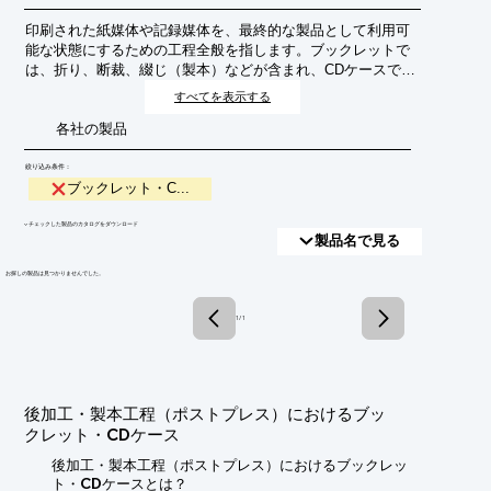
印刷された紙媒体や記録媒体を、最終的な製品として利用可
能な状態にするための工程全般を指します。ブックレットで
は、折り、断裁、綴じ（製本）などが含まれ、CDケースで
は、抜き加工、貼り合わせ、印刷物の封入などが該当しま
すべてを表示する
す。製品の品質、機能性、そして見た目の魅力を高める重要
各社の製品
な役割を担います。
絞り込み条件：
ブックレット・C...
​▼チェックした製品のカタログをダウンロード
製品名で見る
​お探しの製品は見つかりませんでした。
1 / 1
後加工・製本工程（ポストプレス）におけるブッ
クレット・CDケース
後加工・製本工程（ポストプレス）におけるブックレッ
ト・CDケースとは？