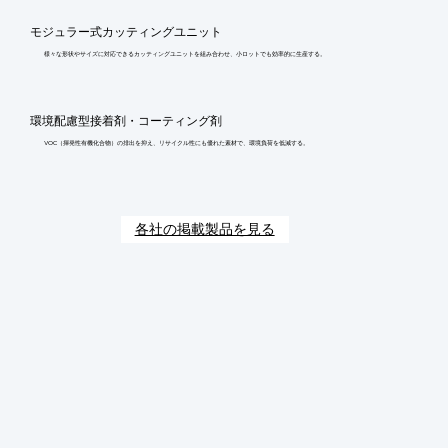
モジュラー式カッティングユニット
様々な形状やサイズに対応できるカッティングユニットを組み合わせ、小ロットでも効率的に生産する。
環境配慮型接着剤・コーティング剤
VOC（揮発性有機化合物）の排出を抑え、リサイクル性にも優れた素材で、環境負荷を低減する。
各社の掲載製品を見る