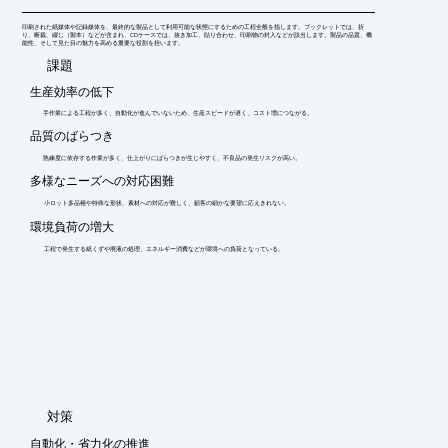
印刷された紙媒体や記録媒体を、最終的な製品として利用可能な状態にするための工程全般を指します。ブックレットでは、折
り、断裁、綴じ（製本）などが含まれ、CDケースでは、抜き加工、貼り合わせ、印刷物の封入などが該当します。製品の品質、機
能性、そして見た目の魅力を高める重要な役割を担います。
​課題
生産効率の低下
手作業による工程が多く、自動化が進んでいないため、生産スピードが遅く、コスト増につながる。
品質のばらつき
熟練度に依存する作業が多く、仕上がりにばらつきが生じやすく、不良品の発生リスクが高い。
多様なニーズへの対応困難
小ロット多品種や特殊な形状、素材への対応が難しく、顧客の細かな要望に応えきれない。
環境負荷の増大
工程で発生する紙くずや廃液の処理、エネルギー消費などが環境への負荷となっている。
​対策
自動化・省力化の推進