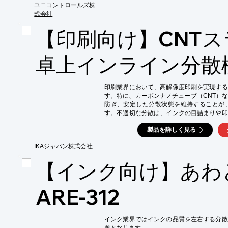
ユニコントロールズ株
【導入の効果】

式会社
・異物混入による目詰まりの防止

・インク品質の安定化

【印刷向け】CNT
・生産効率の向上
卓上インライン分散
印刷業界において、高解像度印刷を実現する
す。特に、カーボンナノチューブ（CNT）
防ぎ、安定した分散状態を維持することが
す。不適切な分散は、インクの目詰まりや印
下させる可能性があります。当社のCNTスラ
製品を詳しく見る
ンクのスラリー化や分散プロセスを研究開発
【活用シーン】

IKAジャパン株式会社
・インクジェットプリンター用インクの開発

【インク向け】あわ
・フレキシブルディスプレイ用インクの開発

・導電性インクの開発

【導入の効果】

ARE-312
・インクの分散性向上による印刷品質の向上

・インクの安定性向上による歩留まりの改善

・研究開発期間の短縮
インク業界ではインクの品質を左右する分散