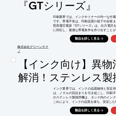
・顔料の粒子径を均一化し、着色力を向上

『GTシリーズ』
・インクの色鮮やかさを向上

・インクの目詰まりを抑制
印刷業界では、インクやトナーの均一な付着
です。帯電不良は、印刷品質の低下や歩留ま
型高電圧電源『GTシリーズ』は、出力電圧
に対応し、最適な帯電条件を作り出すことが
安定供給に貢献します。

製品を詳しく見る
【活用シーン】

・インクジェットプリンター

株式会社グリーンテク
・静電塗装

ノ
・トナー転写

【インク向け】異物
・各種印刷プロセスにおける帯電

【導入の効果】

・印刷品質の向上

解消！ステンレス製
・歩留まりの改善

・多様な材料への対応

・安定した生産性の確保
インク業界では、インクの品質維持と安定供
は、ノズルの目詰まりを引き起こし、印刷不
のステンレス製撹拌機は、タンク内のインク
これにより、インクの品質を保ち、安定した
【活用シーン】

製品を詳しく見る
・インクの製造工程における、攪拌および圧送