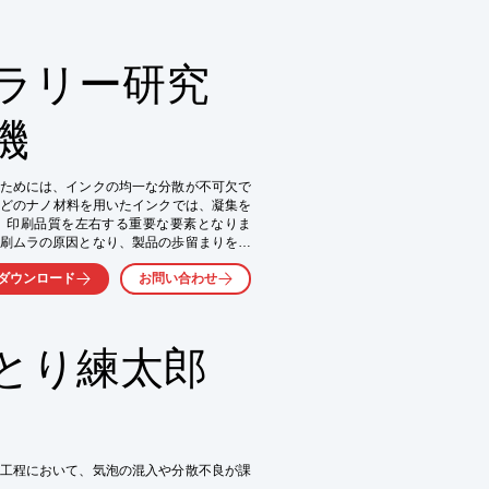
スラリー研究
機
ためには、インクの均一な分散が不可欠で
などのナノ材料を用いたインクでは、凝集を
、印刷品質を左右する重要な要素となりま
刷ムラの原因となり、製品の歩留まりを低
リー研究 卓上インライン分散機は、CNTイ
ダウンロード
お問い合わせ
し、高解像度印刷をサポートします。

とり練太郎
工程において、気泡の混入や分散不良が課