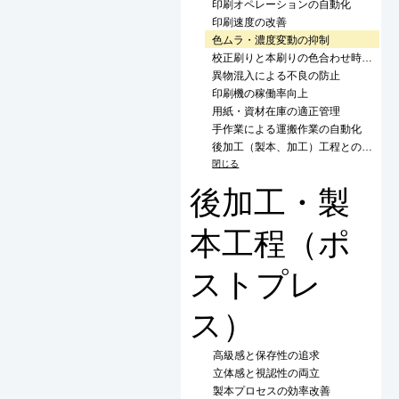
印刷オペレーションの自動化
印刷速度の改善
色ムラ・濃度変動の抑制
校正刷りと本刷りの色合わせ時間短縮
異物混入による不良の防止
印刷機の稼働率向上
用紙・資材在庫の適正管理
手作業による運搬作業の自動化
後加工（製本、加工）工程との連携
閉じる
後加工・製
本工程（ポ
ストプレ
ス）
高級感と保存性の追求
立体感と視認性の両立
製本プロセスの効率改善