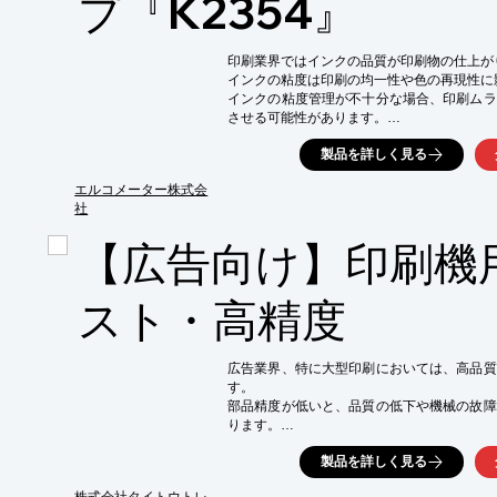
プ『K2354』
・印刷品質の向上

・設備の長寿命化

・省エネ効果
印刷業界ではインクの品質が印刷物の仕上が
インクの粘度は印刷の均一性や色の再現性に
インクの粘度管理が不十分な場合、印刷ムラ
させる可能性があります。

BSフローカップ『K2354』はインクの流
製品を詳しく見る
す。

【活用シーン】

エルコメーター株式会
・インク製造工程での品質チェック

社
・印刷現場でのインク調整

【広告向け】印刷機
・インクの保管状態の確認

【導入の効果】

・インク品質の安定化

スト・高精度
・印刷不良の削減

・品質管理の効率化
広告業界、特に大型印刷においては、高品質
す。

部品精度が低いと、品質の低下や機械の故障
ります。

当社の部品は、平面度:約0.02という高精度
製品を詳しく見る
また、低コストでの提供により、コスト削減