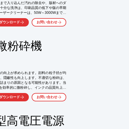
まで入り込んだ汚れの除去や、版材へのダ
十分な洗浄は、印刷品質の低下や版の早期
ザークリーナーは、50W～3000Wまでの
し、最適な一台をご提案します。

ダウンロード
お問い合わせ
微粉砕機
の向上が求められます。顔料の粒子径が均
、隠蔽性も向上します。不適切な粉砕は、
詰まりの原因となる可能性があります。当
を効率的に微粉砕し、インクの品質向上に
ダウンロード
お問い合わせ
型高電圧電源