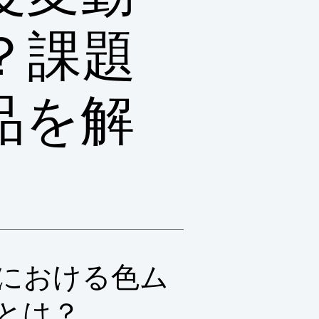
？課題
品を解
における色ム
とは？