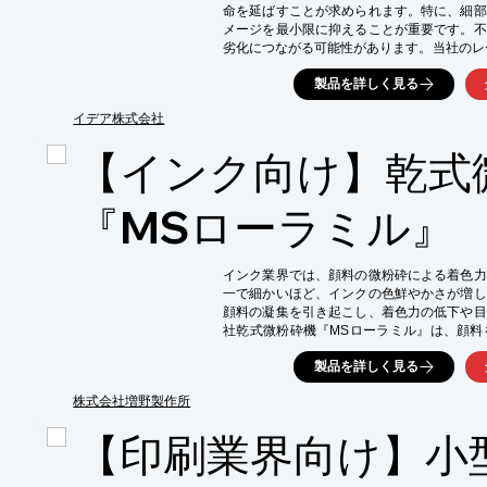
命を延ばすことが求められます。特に、細部
メージを最小限に抑えることが重要です。不
劣化につながる可能性があります。当社のレー
幅広いラインナップで、版洗浄の課題に対応
製品を詳しく見る
【活用シーン】

・印刷版のインク除去

イデア株式会社
・製本用版の汚れ除去

【インク向け】乾式
・版の精密洗浄

【導入の効果】

・印刷品質の維持・向上

『MSローラミル』
・版の長寿命化

・作業効率の改善
インク業界では、顔料の微粉砕による着色力
一で細かいほど、インクの色鮮やかさが増し
顔料の凝集を引き起こし、着色力の低下や目
社乾式微粉砕機『MSローラミル』は、顔料
貢献します。

製品を詳しく見る
【活用シーン】

・インク製造における顔料の微粉砕

株式会社増野製作所
・インクの色再現性の向上

【印刷業界向け】小
・インクの隠蔽性向上

【導入の効果】
