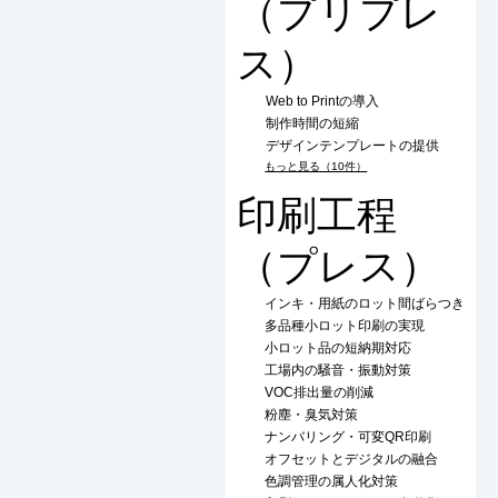
（プリプレ
ス）
Web to Printの導入
制作時間の短縮
デザインテンプレートの提供
もっと見る（10件）
印刷工程
（プレス）
インキ・用紙のロット間ばらつき
多品種小ロット印刷の実現
小ロット品の短納期対応
工場内の騒音・振動対策
VOC排出量の削減
粉塵・臭気対策
ナンバリング・可変QR印刷
オフセットとデジタルの融合
色調管理の属人化対策