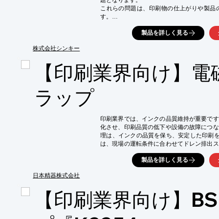
題となります。

これらの問題は、印刷物の仕上がりや製品
す。

あわとり練太郎ARE-312は、撹拌と脱泡
製品を詳しく見る
させ、気泡の混入を防ぎます。

これにより、インクの品質向上に貢献します。
株式会社シンキー
【活用シーン】

【印刷業界向け】電
・インク製造

・顔料分散

・インクの品質管理

ラップ
【導入の効果】

・インクの品質向上

・気泡混入による不良の削減

印刷業界では、インクの品質維持が重要です
・作業効率の向上
化させ、印刷品質の低下や設備の故障につな
理は、インクの品質を保ち、安定した印刷を実現
は、現場の運転条件に合わせてドレン排出ス
入リスクを低減します。

製品を詳しく見る
【活用シーン】

・印刷機のコンプレッサーからのドレン排出

日本精器株式会社
・インク供給ラインの水分除去

【印刷業界向け】B
・印刷工場の設備メンテナンス

【導入の効果】

・インク品質の安定化
