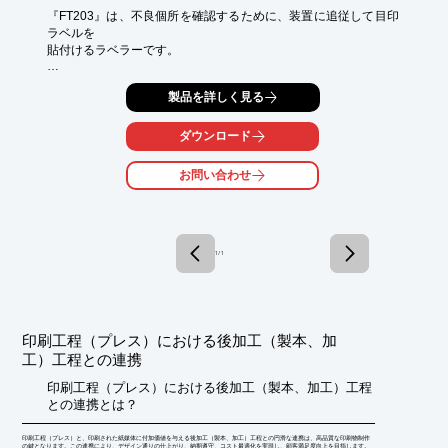
『FT203』は、不良個所を確認するために、装置に追従して目印
ラベルを

貼付けるラベラーです。

質量寸法は本体が7.5kg、コントローラが7.5kgで、今迄の製品で
製品を詳しく見る
は困難な

スペースでも設置が可能なモデル。

ダウンロード
各種検査（欠点検出）装置に適しており、各種フィルム・紙・金
属・

お問い合わせ
不織布の原反原紙の検査装置・印刷検査装置に対応します。

【特長】

■軽量で小型のモデル

■サーボモーター搭載によりラインスピードの変化に追従した貼
1 / 1
付が可能

　（エンコーダーの取付が必要）

※詳しくは関連リンクをご覧いただくか、お気軽にお問い合わせ
下さい。
印刷工程（プレス）における後加工（製本、加
工）工程との連携
印刷工程（プレス）における後加工（製本、加工）工程
との連携とは？
印刷工程（プレス）と、印刷された紙媒体に付加価値を与える後加工（製本、加工）工程との円滑な連携は、高品質な印刷物制作
の鍵となります。この連携により、デザイン通りの仕上がり、納期遵守、コスト最適化を実現し、顧客満足度向上を目指します。