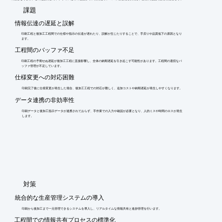
​課題
情報伝達の遅延と誤解
印刷工程と後加工工程間での仕様や指示の伝達が遅れたり、誤解が生じたりすることで、手戻りや品質低下の原因となり
ます。
工程間のバッファ不足
印刷工程の予期せぬ遅延が後加工工程に直接影響し、全体の納期遅延を引き起こす可能性があります。工程間の適切なバ
ッファ管理が不足しています。
仕様変更への対応困難
印刷完了後に仕様変更が発生した場合、後加工工程での対応が難しく、追加コストや納期遅延が発生しやすくなります。
データ連携の非効率性
印刷データと後加工指示データが連携されておらず、手作業での入力や確認が必要となり、人的ミスや時間のロスが発生
します。
​対策
統合的な生産管理システムの導入
印刷から後加工まで一元管理できるシステムを導入し、リアルタイムな情報共有と進捗管理を行います。
工程間での情報共有プロセスの標準化