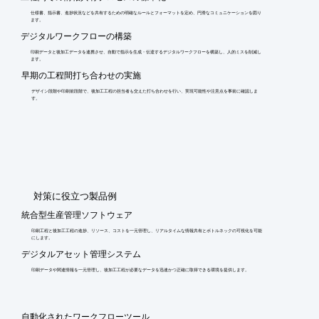
仕様書、指示書、進捗状況などを共有するための明確なルールとフォーマットを定め、円滑なコミュニケーションを図り
ます。
デジタルワークフローの構築
印刷データと後加工データを連携させ、自動で指示を生成・伝達するデジタルワークフローを構築し、人的ミスを削減し
ます。
早期の工程間打ち合わせの実施
デザイン段階や印刷前段階で、後加工工程の担当者も交えた打ち合わせを行い、実現可能性や注意点を事前に確認しま
す。
​対策に役立つ製品例
統合型生産管理ソフトウェア
印刷工程と後加工工程の進捗、リソース、コストを一元管理し、リアルタイムな情報共有とボトルネックの可視化を可能
にします。
デジタルアセット管理システム
印刷データや関連情報を一元管理し、後加工工程が必要なデータを迅速かつ正確に取得できる環境を提供します。
自動化されたワークフローツール