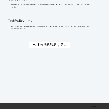
印刷データから後加工指示を自動生成し、各工程への伝達を効率化することで、人的ミスを削減し、リードタイムを短縮
します。
工程間連携システム
異なるシステム間でも情報を連携させ、印刷工程と後加工工程の担当者が共通のプラットフォーム上で情報を共有・確認
できる環境を提供します。
各社の掲載製品を見る
会社情報