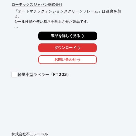
ローテックスジャパン株式会社
『オートマチックテンションスクリーンフレーム』は改良を加
え、

シール性能や使い易さを向上させた製品です。

独自技術のローラー式及びバンパー式アジャスターにより、スク
製品を詳しく見る
リーン

フレーム装着の際の位置調整が不要。従来使用していたシーブジ
ャック

ダウンロード
ボルトを必要としません。

お問い合わせ
他にも適正トルクにより、締めすぎや緩みを防止した「テンショ
ン調整型

クランプ」も用意していますので、お気軽にお問い合わせくださ
軽量小型ラベラー『FT203』
い。

【特長】

■スクリーンフレーム着脱の際には、一切工具を必要としない

■スクリーンやシール材交換が更に容易に

■テンションクリップの位置調整も不要

■全てのシール部をカバーし、材料リークを防止

■メンテナンスの際、緩んだり、脱落したりする事がない

※詳しくはPDF資料をご覧いただくか、お気軽にお問い合わせ下
さい。
株式会社不二レーベル