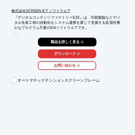
株式会社SCREEN ICT ソフトウエア
『デジタルコンテンツファクトリーE2E』は、印刷製版などデジ
タル生産工程の自動化をシステム連携を通じて支援する拡張性豊
かなプログラム不要のEAIソフトウエアです。

ブロックを組むように処理同士を繋ぎ、一連の処理“プロセスフロ
製品を詳しく見る
ー”を

構築します。プロセスフローの起動はクリック起動、定期実行、

ホットフォルダ起動（ファイルの投入を検知）などの設定ができ
ダウンロード
ます。

お問い合わせ
また、フルスクラッチのSIとは異なり、時代の変化、業務の変更
などに

合わせて、柔軟に処理工程の組み替えも行えます

オートマチックテンションスクリーンフレーム
【特長】

■システム連携、データ作成社内業務の自動化を支援

■データ連係ミドルウェア、社内データハブ機能

■標準機能＋αの拡張性で独自処理の組込み可能

※詳しくはPDFをダウンロードしていただくか、お気軽にお問い
合わせください。