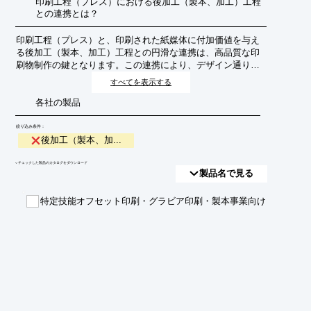
印刷工程（プレス）における後加工（製本、加工）工程
との連携とは？
印刷工程（プレス）と、印刷された紙媒体に付加価値を与え
る後加工（製本、加工）工程との円滑な連携は、高品質な印
刷物制作の鍵となります。この連携により、デザイン通りの
仕上がり、納期遵守、コスト最適化を実現し、顧客満足度向
すべてを表示する
上を目指します。
各社の製品
絞り込み条件：
後加工（製本、加...
​▼チェックした製品のカタログをダウンロード
製品名で見る
特定技能オフセット印刷・グラビア印刷・製本事業向け