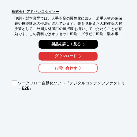
株式会社アドバンスダイソー
印刷・製本業界では、人手不足の慢性化に加え、若手人材の確保
難や技能継承の停滞が進んでいます。先を見据えた人材確保の解
決策として、外国人材雇用の選択肢を増やしていただくことが有
効です。この資料ではオフセット印刷・グラビア印刷・製本事業
様向けの特定技能外国人材の採用フローをご説明させていただき
製品を詳しく見る
ます。

目次

○外国人採用による解決可能な課題

ダウンロード
○特定技能が印刷現場で対応可能な内容

○技能実習生との違い

お問い合わせ
○登録支援機関について

○特定技能の採用の流れ

○登録支援機関の支援内容の詳細

ワークフロー自動化ソフト『デジタルコンテンツファクトリ
○よくある質問

ーE2E』
当社は外国人材紹介20年以上の実績を持ち、採用設計から人材紹
介、定着支援まで一貫対応。印刷・製本業に特化した提案で、安
定的な人材確保を実現します。