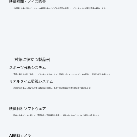
映像補間・ノイズ除去
低品質な映像に対して、フレーム補間技術やノイズ除去処理を適用し、トラッキングに必要な情報を補強します。
​対策に役立つ製品例
スポーツ分析システム
選手の動きを自動で検出し、トラッキングすることで、詳細なパフォーマンスデータを提供し、戦術分析を支援します。
リアルタイム監視システム
広範囲の映像から特定の人物を継続的に追跡し、異常行動の検知や迅速な対応を可能にします。
映像解析ソフトウェア
既存の映像データに対して、選手検出・追跡機能を適用し、過去の試合やイベントの分析を効率化します。
AI搭載カメラ