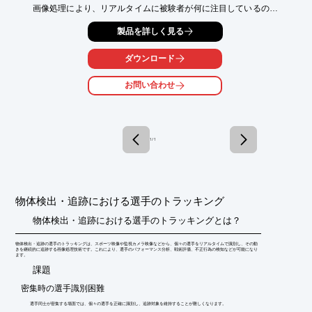
画像処理により、リアルタイムに被験者が何に注目しているのか
を

製品を詳しく見る
計測し、結果を表示。VGAサイズのカメラ2台に対し、240fpsで
計測を

行うことができます。

ダウンロード
また、FPGAの画像処理の内容を変更することにより、さまざま
お問い合わせ
な用途に

使用することが可能です。

【事例概要】

■開発製品：高速リアルタイム画像処理装置

1 / 1
■開発内容

・リアルタイムに被験者が何に注目しているのかを計測し結果を
表示

※詳しくは関連リンクをご覧いただくか、お気軽にお問い合わせ
物体検出・追跡における選手のトラッキング
下さい。
物体検出・追跡における選手のトラッキングとは？
物体検出・追跡の選手のトラッキングは、スポーツ映像や監視カメラ映像などから、個々の選手をリアルタイムで識別し、その動
きを継続的に追跡する画像処理技術です。これにより、選手のパフォーマンス分析、戦術評価、不正行為の検知などが可能になり
ます。
​課題
密集時の選手識別困難
選手同士が密集する場面では、個々の選手を正確に識別し、追跡対象を維持することが難しくなります。