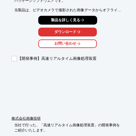
パッケージソフトウエアです。

当製品は、ビデオカメラで撮影された画像データからオフライン
で

製品を詳しく見る
2次元の動作や行動を計測する「Move-tr/2D」をはじめ、

魚や線虫、蛇、紐状物体などの体幹の曲がり具合や向き、進行方
向を計測する

ダウンロード
「Wriggle Tracker」などがパッケージされたWindows対応の製品
です。

お問い合わせ
【パッケージ内容】

■2次元動画計測ソフトウェア「Move-tr/2D」

【開発事例】高速リアルタイム画像処理装置
■2次元歪み計測ソフトウェア「Strain-mp」

■紐状物体計測ソフトウェア「Wriggle Tracker」

■3次元動画計測ソフトウェア「Move-tr/3D」

■流体計測ソフトウェア(PIV)「Flow-vec」

■統合型流体計測ソフトウェア(PIV/PTV)「Image-Flow」

※詳しくはPDF資料をご覧いただくか、お気軽にお問い合わせ下
さい。
株式会社画像技研
当社で行った、「高速リアルタイム画像処理装置」の開発事例を

ご紹介いたします。
