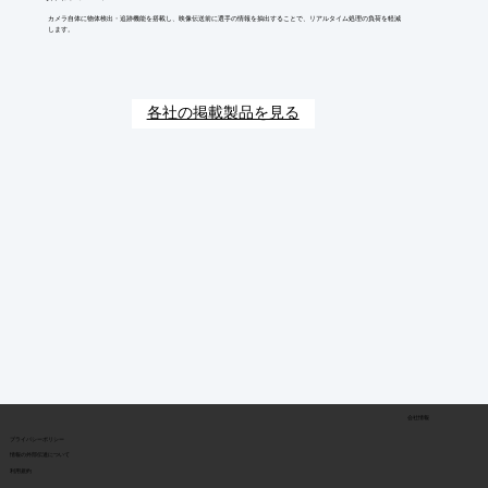
カメラ自体に物体検出・追跡機能を搭載し、映像伝送前に選手の情報を抽出することで、リアルタイム処理の負荷を軽減
します。
各社の掲載製品を見る
会社情報
​プライバシーポリシー
​情報の外部伝達について
利用規約