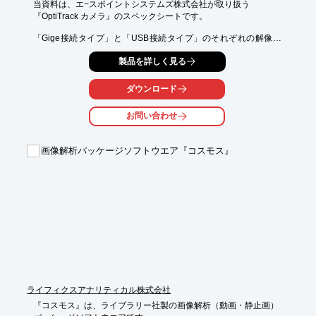
当資料は、エ−スポイントシステムズ株式会社が取り扱う

『OptiTrack カメラ』のスペックシートです。

「Gige接続タイプ」と「USB接続タイプ」のそれぞれの解像度
(pixel)や、

製品を詳しく見る
レンズ視野角(°)、カメラ間同期・電源供給などを掲載。

また、参考として14mmマーカーを認識する距離(m)などもご紹介
ダウンロード
しております。

お問い合わせ
【掲載内容】

■解像度(pixel)

■フレームレート(fps)

画像解析パッケージソフトウエア『コスモス』
■レンズ視野角(°)

■【参考】1m先の視野(WidthxHeight m)

※詳しくはPDF資料をご覧いただくか、お気軽にお問い合わせ下
さい。
ライフィクスアナリティカル株式会社
『コスモス』は、ライブラリー社製の画像解析（動画・静止画）
