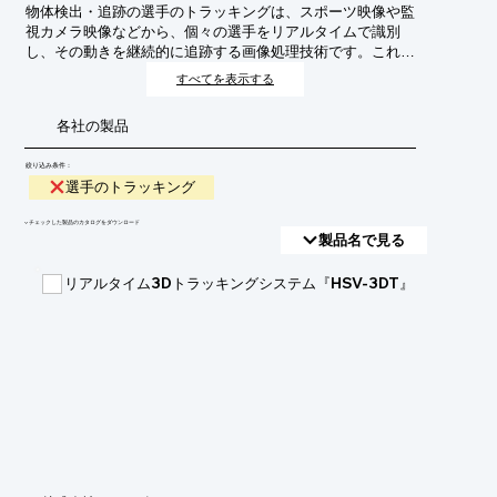
物体検出・追跡の選手のトラッキングは、スポーツ映像や監
視カメラ映像などから、個々の選手をリアルタイムで識別
し、その動きを継続的に追跡する画像処理技術です。これに
より、選手のパフォーマンス分析、戦術評価、不正行為の検
すべてを表示する
知などが可能になります。
各社の製品
絞り込み条件：
選手のトラッキング
​▼チェックした製品のカタログをダウンロード
製品名で見る
リアルタイム3Dトラッキングシステム『HSV-3DT』