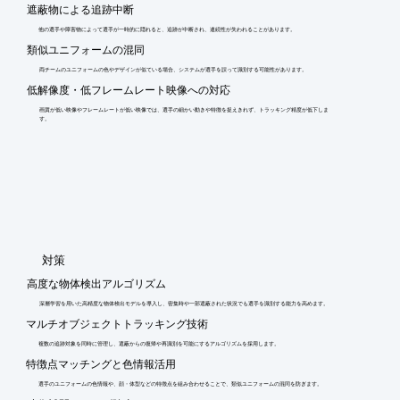
遮蔽物による追跡中断
他の選手や障害物によって選手が一時的に隠れると、追跡が中断され、連続性が失われることがあります。
類似ユニフォームの混同
両チームのユニフォームの色やデザインが似ている場合、システムが選手を誤って識別する可能性があります。
低解像度・低フレームレート映像への対応
画質が低い映像やフレームレートが低い映像では、選手の細かい動きや特徴を捉えきれず、トラッキング精度が低下しま
す。
​対策
高度な物体検出アルゴリズム
深層学習を用いた高精度な物体検出モデルを導入し、密集時や一部遮蔽された状況でも選手を識別する能力を高めます。
マルチオブジェクトトラッキング技術
複数の追跡対象を同時に管理し、遮蔽からの復帰や再識別を可能にするアルゴリズムを採用します。
特徴点マッチングと色情報活用
選手のユニフォームの色情報や、顔・体型などの特徴点を組み合わせることで、類似ユニフォームの混同を防ぎます。