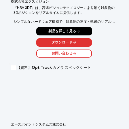
株式会社エクスビジョン
『HSV-3DT』は、高速ビジョンテクノロジーにより動く対象物の

3Dポジションをリアルタイムに提供します。

シンプルなハードウェア構成で、対象物の速度・軌跡のリアルタ
イム解析。

製品を詳しく見る
画像処理はカメラ内で行うためホストPCの負荷は小さく、同時
に複数個

ダウンロード
（最大6個）のトラッキングが可能です。

お問い合わせ
【特長】

■対象物の速度・軌跡のリアルタイム解析

■シンプルなハードウェア構成

【資料】OptiTrack カメラ スペックシート
■高速ビジョンテクノロジーにより動く対象物の

　3Dポジションをリアルタイムに提供

■リアルタイム3D情報をVR、MRのアプリ、ゲーム

　インタラクティブなアトラクションスポーツのデータ測定に

※詳しくはPDF資料をご覧いただくか、お気軽にお問い合わせ下
さい。
エースポイントシステムズ株式会社