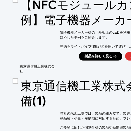
【NFCモジュール
・スマート農業

【導入の効果】

・高品質な製品の提供

例】電子機器メーカ
・開発期間の短縮

・コスト削減
電子機器メーカー様の「基板上のLEDを利用
対応した事例をご紹介します。

光源をライトパイプ(市販品)を用いて運び、

製品本体表面部に穴を開け、表示部を点灯。

製品を詳しく見る
状態表示部を追加するのに、簡易な加工・追
費用を安く抑えられ、短期間で対応できました
東京通信機工業株式会
社
【事例概要】

■課題

東京通信機工業株式
・製品の起動状態を表すLED等の光による表
■結果

・表示部を点灯、さらに光量が少なかったため
備(1)
■使用したサービス概要

・タッチセンス基板や表面化粧シートの貼付
※詳しくは、お気軽にお問い合わせください
当社の米沢工場では、製品の組み立て、製造
多品種・少量・短納期に対応するため、フレ
ご要望に応じた個別仕様の製品や新開発製品に