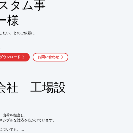
カスタム事
ー様
したい」とのご依頼に

ダウンロード
お問い合わせ
加・変更で対応し、

。

会社 工場設
示部を付けたい

、LEDの光量を大きくした

に専用治具を自社で作成

。
、出荷を担当し、

キシブルな対応を心がけています。

ついても、
