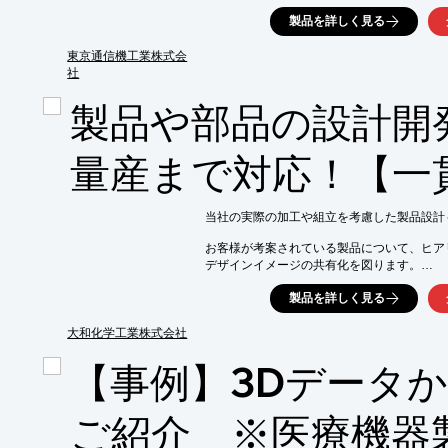
開発・販売部門と連携し、タイムリーにご提供
製品を詳しく見る
また、環境活動についてはISO14001を軸に、
ゼロエミッションの達成を目指し、「資源循
東京通信機工業株式会
社
【実装設備】

■1号機：全長約16m

製品や部品の設計開
■2号機：全長約15m

※詳しくはPDF資料をご覧いただくか、お
量産まで対応！【一
当社の実際の加工や組立を考慮した製品設計
お客様が考案されている製品について、ヒア
デザインイメージの共有化を図ります。

大まかな製品構想が固まった後、開発の進め
製品を詳しく見る
立てていきます。

大和化学工業株式会社
その後に発注、構想設計、詳細設計などを経
検査に合格した製品はお客様のご要望に応じ
【事例】3Dデータ
を行います。

【基本的な流れ】

ご紹介 ※医療機器
■お問合せに基づく打ち合わせ

■協議・開発計画
