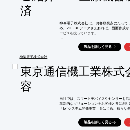
■発注

済
■構想設計

■詳細設計

■試作

■製作・組立・調整

神峯電子株式会社は、お客様視点にたって
■最終検査＆納品

め、2D・3Dデータさえあれば、図面作成
ービスを扱っています。

※詳しくは関連リンクページをご覧いただく
CADデータから、装置出荷までシームレスに
製品を詳しく見る
図面作成、検証、製作調達、製造組立、検査
す。

わずらわしい手配から解放します。

神峯電子株式会社
2次元データの3次元化もいたします。

東京通信機工業株式
～こんなお困りごとはありませんか？～

■製造に必要なドキュメントを作成して欲しい
容
■プログラム設計をして欲しい

■ノイズ対策を事前に確認したい

■製品の仕様から一緒に参加して欲しい

当社では、スマートデバイスやセンサーを活用
■海外生産前の試作品を頼みたい

革新的なソリューションをお客様と共に創り出
■大きい装置を組立出来る工場がない

「IoTシステム開発事業」をはじめ、様々な
■多品種な仕様に対応して欲しい

■生産中止品を置き換えたい

「ファシリティマネジメント事業」では、

■医療機器の出荷保証まで任せたい

製品を詳しく見る
建物や設備の運用、監視、メンテナンスを包
■電気的ノウハウがないが自社製品に盛り込み
「ネットワーク機器事業」では、

■試作結果を量産に反映させたい
