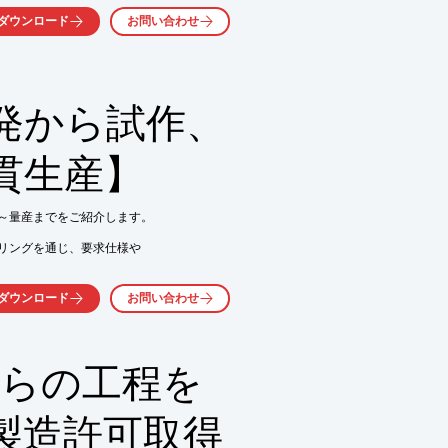
。

ダウンロード
お問い合わせ


環型社会の形成」に努めています。

発から試作、
気軽にお問い合わせ下さい。
貫生産】
～量産までをご紹介します。

リングを通じ、要求仕様や

方や方針を協議し、開発計画を

ダウンロード
お問い合わせ
て最終検査＆納品を行います。

て、納品や設置・据付工事等

からの工程を
製造許可取得