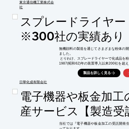
強固かつ安定した通信環境の構築をサポートし
東京通信機工業株式会
■RoHS対応に変更して欲しい

社
その他にも、お客様のブランドに合わせた製
「EMS (OEM/ODM) 事業」も手掛けておりま
スプレードライヤー
詳しくはカタログをご覧頂くか、お気軽にお
【事業内容】

■IoTシステム開発事業

※300社の実績あり
■ファシリティマネジメント事業

■ネットワーク機器事業

■EMS(OEM/ODM)事業

無機顔料の製造を通じてさまざまな粉体の開
※詳しくはPDF資料をご覧いただくか、お
ました。

 とりわけ、スプレードライヤーで化成品を粉
1987(昭和62)年の装置導入以来200社
に応えてまいりました。

製品を詳しく見る
 弊社では、原液調製やスプレードライヤー
だける品質を目指し、日々努力しています。

日華化成有限会社
【こんな課題やお悩みをお持ちのお客様へ】

電子機器や板金加工
■自社にスプレードライヤーがない

■スプレードライヤーでどんな粉末ができるか
■多品種・少量に対応してほしい

産サービス【製造受
■自社で製造するには製造量が中途半端

■装置や工場の掃除が面倒

■営業活動用のサンプルがすぐにほしい

当社では『電子機器や板金加工の受託開発生産
300種類超の製造実績。1987(昭和62)年
っております。
