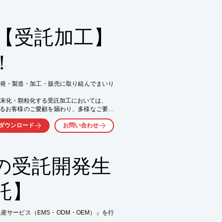
ます。

品の設計・製造を行う

す。

【受託加工】
問い合わせ下さい。
！
発・製造・加工・販売に取り組んでまいり
気軽にお問い合わせ下さい。
末化・顆粒化する受託加工においては、

を超えるお客様のご愛顧を賜わり、多様なご要望
ダウンロード
お問い合わせ
での顆粒化技術で、お客様によりご満足いた
の受託開発生
少量で試したい

託】
サービス（EMS・ODM・OEM）』を行
運転開始以来コンタミクレームゼロ！
