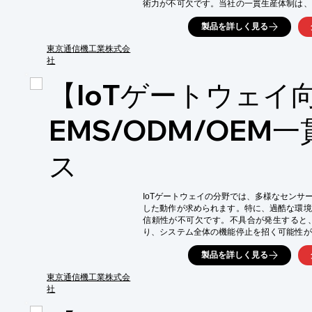
術力が不可欠です。当社の一貫生産体制は、
アデバイスの実現を支援します。

製品を詳しく見る
【活用シーン】

・ヘルスケアデバイス

東京通信機工業株式会
・ウェアラブルデバイス

社
・生体情報モニター

【IoTゲートウェイ
【導入の効果】

・高品質な製品の提供

・短納期対応

EMS/ODM/OEM
・ODMによる柔軟な対応
ス
IoTゲートウェイの分野では、多様なセンサ
した動作が求められます。特に、過酷な環境
信頼性が不可欠です。不具合が発生すると
り、システム全体の機能停止を招く可能性が
客様のニーズに合わせて、設計から製造、品質
製品を詳しく見る
ートウェイの信頼性向上に貢献します。

【活用シーン】

東京通信機工業株式会
・スマートシティ

社
・産業用IoT
