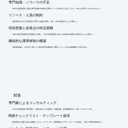
専門知識・ノウハウの不足
HACCP認証取得に必要な専門知識や具体的な運用ノウハウが社内に不足しており、何から着手すべきか分からない。
リソース・人員の制約
認証取得に向けた計画策定や実行に必要な時間、人員、予算を確保することが難しい。
現状把握と改善点の特定困難
自社の衛生管理状況を客観的に評価し、HACCP認証取得に向けた具体的な改善点を特定することが難しい。
継続的な運用体制の構築
認証取得後も、HACCPに基づいた衛生管理を継続的に運用していくための体制構築に不安がある。
​対策
専門家によるコンサルティング
HACCP認証取得の専門家が、現状分析から計画策定、実施支援、従業員教育まで一貫してサポートする。
簡易チェックリスト・テンプレート提供
認証取得に必要な項目を網羅したチェックリストや、記録用紙などのテンプレートを提供し、導入の手間を軽減する。