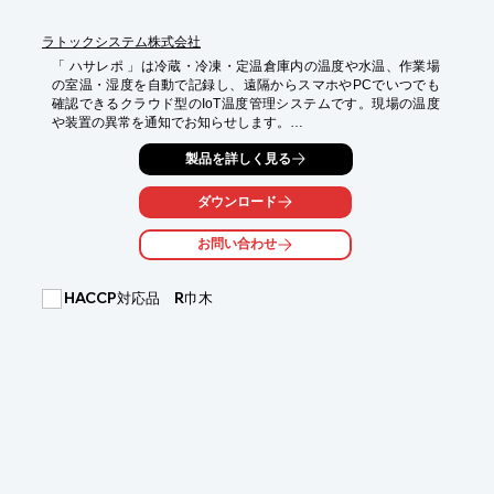
ラトックシステム株式会社
「 ハサレポ 」は冷蔵・冷凍・定温倉庫内の温度や水温、作業場
の室温・湿度を自動で記録し、遠隔からスマホやPCでいつでも
確認できるクラウド型のIoT温度管理システムです。現場の温度
や装置の異常を通知でお知らせします。

＜特徴＞

製品を詳しく見る
■温度、湿度をPCやスマホに一括表示

■定期的（5分ごと）に自動保存、温度を監視

ダウンロード
■温度の異常時はスマホ通知やメールでおしらせ

■温度センサーは電池駆動で測りたいところに設置可能

お問い合わせ
■ゲートウェイとクラウドはLTE-M接続、複数拠点の温度一括管
理

■1台完結型LTE接続IoT通信ユニットもあり（ゲートウェイ不要）

HACCP対応品 R巾木
■制御盤（無電圧接点）の信号を通知することも可能

★★★ 法人様にデモ機無料貸出中 ★★★

下の「お問い合わせ」のお問い合わせ内容に「製品貸出希望」と
明記の上、お申し込みください。弊社より折り返しご連絡させて
いただきます。

もしくは以下URLよりお申し込みをお願いいたします。

https://business.form-mailer.jp/lp/c80febb9228495