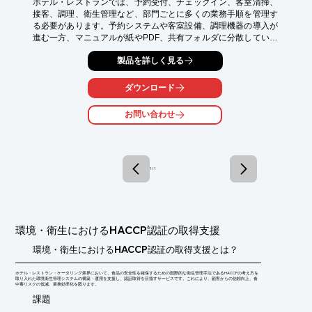
ホテル・レストランでは、予約受付、チェックイン、客室清掃、
接客、調理、衛生管理など、部門ごとに多くの業務手順を管理す
る必要があります。予約システムや客室設備、調理機器の導入が
進む一方、マニュアルが紙やPDF、共有フォルダに分散している
と、必要な情報を探す手間や、スタッフ・店舗ごとの対応品質の
製品を詳しく見る
ばらつきが生じます。

i-ShareDXは、宿泊・外食業務のマニュアルやシステム・機器の
ダウンロード
操作手順をクラウド上で一元管理する文書管理システムです。カ
テゴリ検索・全文検索により、必要な手順をすぐに確認できま
お問い合わせ
す。レビュー・承認、版管理、閲覧権限設定にも対応し、メニュ
ー変更や設備更新、運用ルールの改訂を各施設・店舗へ確実に共
有。新人・外国人スタッフの教育負担を軽減し、安定したサービ
ス提供を支援します。
1 / 1
環境・衛生におけるHACCP認証の取得支援
環境・衛生におけるHACCP認証の取得支援とは？
ホテル・レストラン・ケータリング業界において、食品の安全性を確保するための国際的な衛生管理手法であるHACCPの考え方を
取り入れた環境衛生管理システムの構築・運用を支援し、認証取得を目指すサービスです。これにより、顧客からの信頼向上、食
中毒リスクの低減、業務効率化を図ります。
​課題