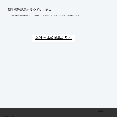
衛生管理記録クラウドシステム
温度記録や清掃記録などをデジタル化し、一元管理・分析できるクラウドベースの記録システム。
各社の掲載製品を見る
会社情報
​プライバシーポリシー