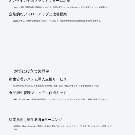
オンライン学習プラットフォーム活用
HACCPに関する基礎知識や実践的なノウハウを、動画や資料でいつでも学べるオンライン学習コンテンツを提供する。
定期的なフォローアップと改善提案
認証取得後も、定期的な現場視察やヒアリングを通じて、衛生管理状況の確認と継続的な改善策を提案する。
​対策に役立つ製品例
衛生管理システム導入支援サービス
HACCPの考え方に基づいた衛生管理計画の作成、実施、記録、検証までをサポートする包括的なサービス。
食品衛生管理マニュアル作成キット
自社に合わせたHACCP対応の衛生管理マニュアルを、テンプレートとガイドブックを用いて容易に作成できるキット。
従業員向け衛生教育eラーニング
食品衛生の基本からHACCPの重要性、具体的な実施方法までを、インタラクティブな形式で学べるオンライン教育プログ
ラム。