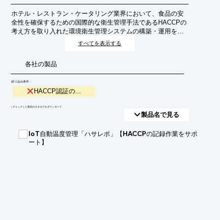
ホテル・レストラン・ケータリング業界において、食品の安
全性を確保するための国際的な衛生管理手法であるHACCPの
考え方を取り入れた環境衛生管理システムの構築・運用を支
援し、認証取得を目指すサービスです。これにより、顧客か
すべてを表示する
らの信頼向上、食中毒リスクの低減、業務効率化を図りま
す。
各社の製品
絞り込み条件：
HACCP認証の...
​▼チェックした製品のカタログをダウンロード
製品名で見る
IoT自動温度管理「ハサレポ」【HACCPの記録作業をサポ
ート】