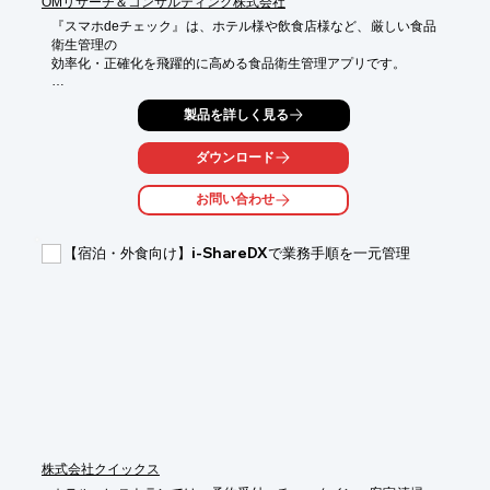
OMリサーチ＆コンサルティング株式会社
『スマホdeチェック』は、ホテル様や飲食店様など、厳しい食品
衛生管理の

効率化・正確化を飛躍的に高める食品衛生管理アプリです。

HACCPの義務化による衛生管理に準拠し、食品衛生の基本への
製品を詳しく見る
理解を

高める運用を実現可能。

ダウンロード
また、食品安全に必要な基礎機能から、あると便利な応用機能ま
でを

お問い合わせ
徹底的に網羅しており、新しい検査・報告規定にも対応済みで、

管理レベルの高さをアピールすることができます。

【宿泊・外食向け】i-ShareDXで業務手順を一元管理
【メリット】

■HACCP衛生管理を簡単・安価に導入

■デジタル化（ペーパレス）の推進

■本部での各店舗の状況把握

※詳しくはPDFをダウンロードしていただくか、お気軽にお問い
合わせください。
株式会社クイックス