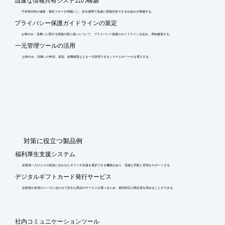
迅速な情報共有システムの構築
不幸発生時の連絡・報告フローを明確にし、担当者間で迅速に情報共有できる仕組みを整備する。
プライバシー保護ガイドラインの策定
お悔やみ・見舞いに関する情報の取り扱いについて、プライバシー保護のガイドラインを定め、周知徹底する。
一元管理ツールの活用
お悔やみ・見舞いの申請、承認、経費精算などを一元管理できるシステムやツールを導入する。
​対策に役立つ製品例
福利厚生支援システム
従業員一人ひとりの状況に合わせたギフトや支援を選択できる機能があり、迅速な手配と管理をサポートする。
デジタルギフトカード発行サービス
従業員が自身のニーズに合わせて好きな商品やサービスを選べるため、個別対応の満足度を高めることができる。
社内コミュニケーションツール