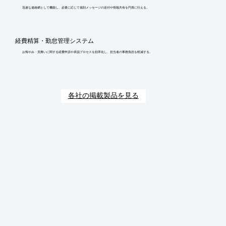
迅速な連絡網として機能し、必要に応じて個別メッセージの送付や情報共有を円滑に行える。
経費精算・勤怠管理システム
お悔やみ・見舞いに関する経費申請や承認プロセスを効率化し、担当者の事務負担を軽減する。
各社の掲載製品を見る