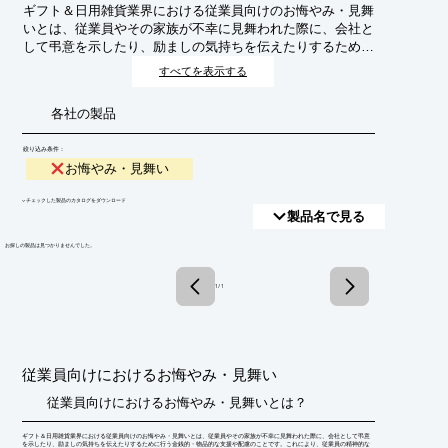
ギフト＆日用雑貨業界における従業員向けのお悔やみ・見舞
いとは、従業員やその家族が不幸に見舞われた際に、会社と
して弔意を示したり、励ましの気持ちを伝えたりするために
行う金銭的・物品的な支援や配慮のことです。これにより、
すべてを表示する
従業員の精神的な負担を軽減し、安心して業務に復帰できる
環境を整えることを目的とします。
各社の製品
絞り込み条件：
お悔やみ・見舞い
​▼チェックした製品のカタログをダウンロード
製品名で見る
​お探しの製品は見つかりませんでした。
1 / 1
従業員向けにおけるお悔やみ・見舞い
従業員向けにおけるお悔やみ・見舞いとは？
ギフト＆日用雑貨業界における従業員向けのお悔やみ・見舞いとは、従業員やその家族が不幸に見舞われた際に、会社として弔意
を示したり、励ましの気持ちを伝えたりするために行う金銭的・物品的な支援や配慮のことです。これにより、従業員の精神的な