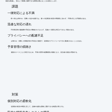
負担を軽減し、安心して業務に復帰できる環境を整えることを目的とします。
​課題
一律対応による不満
画一的なお悔やみ・見舞いの品や金額では、個々の従業員の状況や関係性に合わず、不満が生じる可能性がある。
迅速な対応の遅れ
不幸発生時の連絡網や手続きが整備されておらず、迅速かつ適切な対応ができない場合がある。
プライバシーへの配慮不足
お悔やみ・見舞いの情報共有や手続きの過程で、従業員のプライバシーが十分に配慮されないことがある。
予算管理の煩雑さ
個別のケースごとに対応するため、予算の管理や経費精算が煩雑になり、担当者の負担が増加する。
​対策
個別対応の柔軟化
従業員の状況や希望に応じて、品物や金額を柔軟に選択できる制度を導入する。