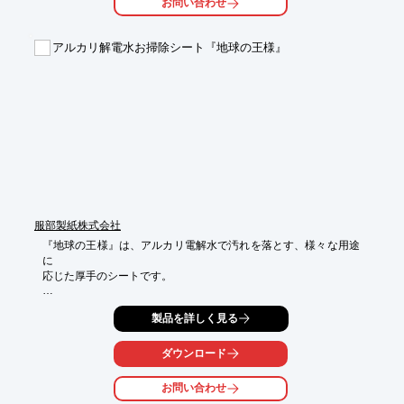
お問い合わせ
詳しくはお問い合わせ、またはカタログをダウンロードしてくだ
さい。
アルカリ解電水お掃除シート『地球の王様』
服部製紙株式会社
『地球の王様』は、アルカリ電解水で汚れを落とす、様々な用途
に

応じた厚手のシートです。

当製品は、「レンジ＆冷蔵庫用クリーナー」をはじめ、「フロー
製品を詳しく見る
リング用クリーナー」

「IH＆ガスコンロ用クリーナー」等、多彩なラインアップを取り
揃えております。

ダウンロード
【特長】

お問い合わせ
■アルカリ電解水で汚れを落とす
