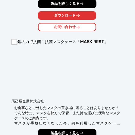
製品を詳しく見る
いなし！

【調光機能】ボリュームつまみを回すだけで明るさを無段階で調
ダウンロード
節します。

お問い合わせ
【調色機能】ボリュームつまみを回し、昼光色⇔電球色を無段階
で調色します。

銅の力で抗菌！抗菌マスクケース「MASK REST」
【ハイブリッド】日常使いには充電式。緊急時・充電不足時には
単 3 電池も利用できるハイブリッドタイプで安心です。

【USB 出力付き】スマホ等 USB 機器へ応急充電が可能です。

【防眩カバー】ライト部には防眩カバー付きで LED の眩しさを
軽減！

【デイリー使いも】電球色の柔らかな光で癒し空間を演出！日々
の寛ぎタイムのお供に！
辰己屋金属株式会社
お食事などで外したマスクの置き場に困ることはありませんか？

そんな時に、マスクを挟んで保管、また持ち運びに便利なマスク
ケースのご案内です。

マスクが手放せなくなった今、銅を利用したマスクケース
「MASK REST（マスクレスト）」を利用することで、有害なウ
製品を詳しく見る
イルスや細菌から身を守りましょう。
