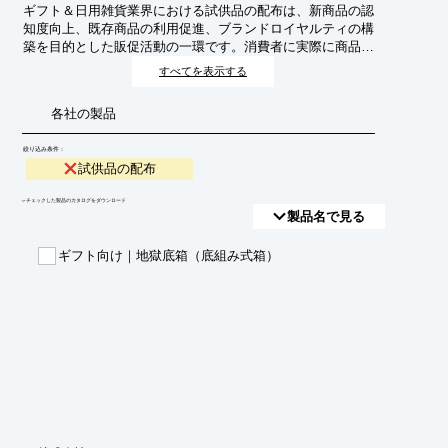
ギフト＆日用雑貨業界における試供品の配布は、新商品の認
知度向上、既存商品の利用促進、ブランドロイヤルティの構
築を目的とした販促活動の一環です。消費者に実際に商品を
体験してもらうことで、購買意欲を高め、販売促進に繋げま
すべてを表示する
す。
各社の製品
絞り込み条件：
試供品の配布
​▼チェックした製品のカタログをダウンロード
製品名で見る
ギフト向け｜地獄底箱（底組み式箱）