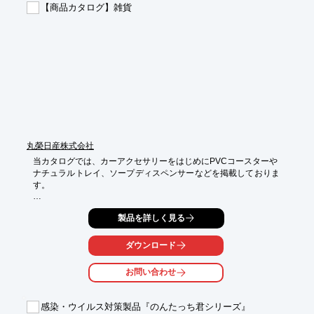
【商品カタログ】雑貨
丸榮日産株式会社
当カタログでは、カーアクセサリーをはじめにPVCコースターや

ナチュラルトレイ、ソープディスペンサーなどを掲載しておりま
す。

また、研究機関と民間企業で共同開発された「人口酵素」を使用
製品を詳しく見る
した

画期的な消臭・除菌・抗菌シリーズ「Fade＋」や、樹木に不必要
になった

ダウンロード
樹皮部分のみを使用したコルクを用いたコルクコースターなどを

ご紹介しております。

お問い合わせ
【掲載内容】

■"MOOMIN"Series

感染・ウイルス対策製品『のんたっち君シリーズ』
■"ADERIA RETRO"PVC Coaster
