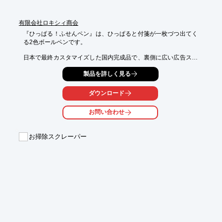
有限会社ロキシィ商会
『ひっぱる！ふせんペン』は、ひっぱると付箋が一枚づつ出てく
る2色ボールペンです。

日本で最終カスタマイズした国内完成品で、裏側に広い広告スペ
ースもございます。

製品を詳しく見る
また、ふせんを使い終わったら、詰め替えて使用することもでき
ます。

ダウンロード
【特長】

■工業所有権取得

お問い合わせ
■QRコード印刷OK

■当社標準芯・パーツを使用、日本生産品

■ISO認証工場製中芯・ドイツ製インク・スイス製チップ使用

お掃除スクレーパー
※詳しくはPDFをダウンロードしていただくか、お気軽にお問い
合わせください。