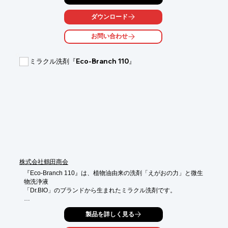
また、雑菌の増殖を抑える事で、マスクに残った嫌な臭いの軽減
にも役立ちます☆

ダウンロード
＜優れた抗菌性・殺菌※ 効果＞

お問い合わせ
銅や銅を含む真鍮などの金属は、O157やノロ、インフルエンザ
などへの抗ウイルス効果の他、レジオネラ菌など有害な細菌への
抗菌作用が認められています。さらに2008年には米国環境保護庁
ミラクル洗剤『Eco-Branch 110』
が、「人体に有害な致死性のある病原体を殺菌※し、公衆衛生に
効果がある」(※米国環境保護庁の基準では殺菌とは、細菌を2時
間以内でほとんどゼロにすることを指す)という表示が法的に認可
されました。

また近年、猛威を振るう新型コロナウイルスに対しての効果も大
いに期待されています。
株式会社鶴田商会
『Eco-Branch 110』は、植物油由来の洗剤「えがおの力」と微生
物洗浄液

「Dr.BIO」のブランドから生まれたミラクル洗剤です。

相乗効果で高い洗浄力を実現。

製品を詳しく見る
ミクロ粒子が汚れのスミズミに入って浮かし、バイオがそれを分
解します。
