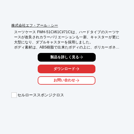
※詳しくはPDFをダウンロードしていただくか、お問い合わせく
ださい。
株式会社エフ・アール・シー
スーツケース FWH-51CI/61CI/71CIは、ハードタイプのスーツケ
ースが改良されカラーバリエーションも一新、キャスターが更に
大型になり、ダブルキャスターを採用しました。

ボディ素材は、ABS樹脂で出来たボディの上に、ポリカーボネイ
トでコーティングしています。

製品を詳しく見る
現在、ハワイ・グアム・サイパン等（アメリカ圏内）ご旅行の
際、テロ防止対策として荷物検査が厳しくなっています。

通常のスーツケースでは鍵を掛けたまま預けて、検査が必要と判
ダウンロード
断された場合には鍵を壊して検査されます。

TSAロックを搭載しているスーツケースであれば検査員が専用ツ
お問い合わせ
ールで鍵を開け検査し、再度施錠してくれるので鍵を掛けたまま
預けられ安心です。

セルローススポンジクロス
【特徴】

○ABS樹脂+ポリカーボネイトでコーティング

○キャリーハンドル部分はフルフラット仕様

○4輪キャスターは360度回転

○シリンダーロック採用

○TSAロックを搭載

詳しくはお問い合わせ、またはカタログをダウンロードしてくだ