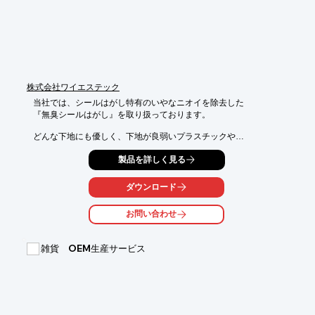
株式会社ワイエステック
当社では、シールはがし特有のいやなニオイを除去した

『無臭シールはがし』を取り扱っております。

どんな下地にも優しく、下地が良弱いプラスチックや

携帯電話のボディも傷めません。

製品を詳しく見る
※本製品は、ニオイと下地を重要視した商品のため、両面テープ
や強粘着糊、

ダウンロード
古い頑固なシールを除去する場合、姉妹品の強力タイプをお使い
ください。

お問い合わせ
【用途】

■一般のシールはがし・粘着糊の除去

雑貨 OEM生産サービス
■携帯・スマホのデコシールの除去

※詳しくはPDFをダウンロードして頂くか、お問い合わせくださ
い。