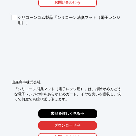
お問い合わせ
シンメトリーなデザインでフックな感じを見せないようにしまし
た。

シリコーンゴム製品「シリコーン消臭マット（電子レンジ
【特長】

用）」
■一時的に荷物を引っ掛ける

■木ネジ1本の簡単な取付施工

■シンメトリーでフックを感じさせないデザイン

※詳しくはPDF資料をご覧いただくか、お気軽にお問い合わせ下
さい。
山森商事株式会社
「シリコーン消臭マット（電子レンジ用）」は、掃除がめんどう
な電子レンジの中をあらかじめガード、イヤな臭いを吸収し、洗
って何度でも繰り返し使えます。

【特徴】

製品を詳しく見る
○消臭剤を練り込んでいるので、繰り返し使える

○油分や水分を通さないのでレンジテーブルの汚れを防ぐ

○耐熱温度：180℃

ダウンロード
○日本製
