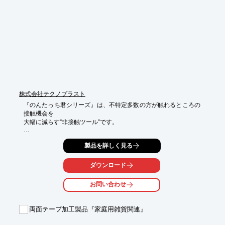
■"MUSUBI"Series

■A.JUST BELT

■PVC Corster

■Cork Corster　など

※詳しくはPDFをダウンロードしていただくか、お気軽にお問い
合わせください。
株式会社テクノプラスト
『のんたっち君シリーズ』は、不特定多数の方が触れるところの
接触機会を

大幅に減らす”非接触ツール”です。

コンビニの冷蔵扉を開ける時やトイレ等のドアを開ける時、エレ
製品を詳しく見る
ベータの

ボタンを押す時等、手で直接触れる必要がありません。

ダウンロード
また、全シリーズ、抗菌・抗ウイルス仕様となっております。

お問い合わせ
【特長】

■抗菌・抗ウイルス

■軽量コンパクト

両面テープ加工製品『家庭用雑貨関連』
■日本製

■一品一品手作業仕上げ
