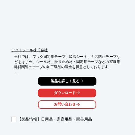
※詳しくはPDFをダウンロードしていただくか、お気軽にお問い
合わせください。
アクトシール株式会社
当社では、フック固定用テープ、吸着シート、キズ防止テープな
どをはじめ、シール材、滑り止め材・固定用テープなどの家庭用
雑貨関連のテープの加工製品の製造を得意としております。

打ち抜き加工を主として、ラミネート加工、カット加工など、幅
製品を詳しく見る
広い加工に対応が可能です。

詳しくはカタログをご覧頂くか、お気軽にお問い合わせ下さい。
ダウンロード
お問い合わせ
【製品情報】日用品・家庭用品・園芸用品