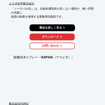
エスポ化学株式会社
『ノーズパルGL』は、比較的通気性の良くない場所や、狭い空間
の消臭に

抜群の効果を発揮する業務用消臭剤です。

成分はヘミアセタール・天然ゲル化剤・高分子化合物・防カビ剤
製品を詳しく見る
等が

含まれており、小サイズの場合の有効期間は1～2ヶ月です。

ダウンロード
据え置き型の強力消臭剤として、色々な場面でご利用いただだい
ております。

お問い合わせ
【特長】

■通気性の良くない場所や狭い空間の消臭に効果を発揮

除菌洗浄スプレー『ASPIDA（アスピダ）』
■据え置き型の強力消臭剤

■容量・荷姿：(小)120g、(大)260g 各48個入/ダンボール

■有効期間：1～2ヶ月※小サイズの場合

■成分：ヘミアセタール・天然ゲル化剤・高分子化合物・防カビ
剤等

※詳しくはPDF資料をご覧いただくか、お気軽にお問い合わせ下
さい。
株式会社HONU