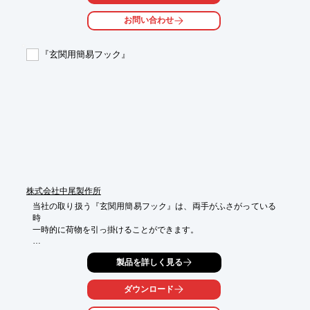
す。

お問い合わせ
【特長】

■水を電気分解して得られるアルカリ電解水

■発酵エタノール配合

『玄関用簡易フック』
■2度拭きいらず

■洗剤を使いたくない場所に使用できる

■キッチンまわりやリビングなどの掃除に好適

※詳しくはPDF資料をご覧いただくか、お気軽にお問い合わせ下
さい。
株式会社中尾製作所
当社の取り扱う『玄関用簡易フック』は、両手がふさがっている
時

一時的に荷物を引っ掛けることができます。

木ネジ1本で取付施工が簡単にできます。

製品を詳しく見る
ジョイント金具をネジでしっかり止め、フック本体を差し込み45
度

ダウンロード
ひねるだけで取付終了。
