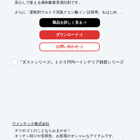
安心して使える液体酸素系漂白剤です。

さらに「柔軟剤ウルトラ消臭クエン酸イン 詰替用」をはじめ、

「除菌フレッシュ台所用洗剤オレンジ」や「AWAS液体洗剤　詰
製品を詳しく見る
替用」、

「全身洗浄料ICEじゃん 詰替用」もラインアップ。

ダウンロード
また、当社では安心・安全な石鹸・衣料用洗剤・漂白剤・台所用
洗剤・

お問い合わせ
シャンプー・ボディソープなどを製造しております。

【取扱製品(一部)】

『ダストシリーズ』１００円均一インテリア雑貨シリーズ
■台所用洗剤

■衣料用洗剤

■住宅用洗剤

■ヘアケア

■ボディケア

※詳しくはPDFをダウンロードしていただくか、お気軽にお問い
合わせください。
ヴァンテック株式会社
チリやゴミのことならおまかせ！

キッチン回りや玄関先、お部屋のオシャレなアイテムです。
