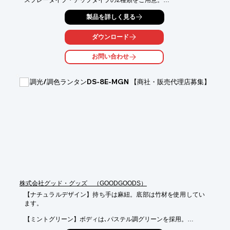
消臭効果は炭の２～４倍！

製品を詳しく見る
香りでごまかす消臭剤とは異なり、本物の消臭効果でニオイの問
題を

ダウンロード
解決します。また、消臭効果は約2～3ヶ月持続します。

お問い合わせ
【特長】

■合成香料不使用

■自然由来

調光/調色ランタンDS-8E-MGN 【商社・販売代理店募集】
■合成防腐剤不使用

■化学物質不使用

※詳しくはPDFをダウンロードしていただくか、お気軽にお問い
合わせ下さい。
株式会社グッド・グッズ （GOODGOODS）
【ナチュラルデザイン】持ち手は麻紐。底部は竹材を使用してい
ます。

【ミントグリーン】ボディは､パステル調グリーンを採用。

淡く優しい雰囲気のカラーは、インテリアとしても映える事間違