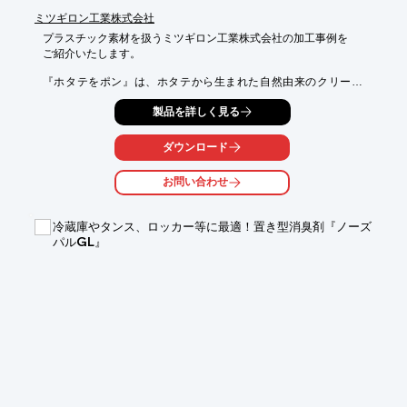
ミツギロン工業株式会社
プラスチック素材を扱うミツギロン工業株式会社の加工事例を

ご紹介いたします。

『ホタテをポン』は、ホタテから生まれた自然由来のクリーナ
ー。

製品を詳しく見る
洗濯時に一緒に入れるだけで、貝殻から作られた焼成カルシウム
が

消臭力を発揮し、衣類の臭いを防ぎます。

ダウンロード
また、便利な使いきりの「5回パック」や「つめかえ用」のほ
お問い合わせ
か、

野菜などに付着した汚れやワックス等を除去できる「キッチン
用」等も

冷蔵庫やタンス、ロッカー等に最適！置き型消臭剤『ノーズ
ご用意しております。

パルGL』
【特長】

■ホタテから生まれた自然由来

■洗濯時一緒に入れるだけ

■焼成カルシウムが消臭力を発揮

■気になる衣類の臭いを防止

※詳しくは資料をご覧下さい。お問い合わせもお気軽にどうぞ。