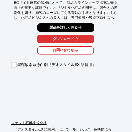
ECサイト運営の皆様にとって、商品のラインナップ拡充は売上
向上の重要な課題です。オリジナル化粧品の開発は、競合との差
別化を図り、顧客のニーズに応える有効な手段となります。しか
し、化粧品ビジネスへの参入には、専門知識や製造プロセスへの
理解が必要不可欠です。当資料は、化粧品OEMの基礎知識をわか
製品を詳しく見る
りやすく解説し、ECサイト運営者の皆様がスムーズにオリジナ
ル化粧品を開発できるようサポートします。

ダウンロード
【活用シーン】

・ECサイトでの新商品開発

お問い合わせ
・既存顧客への新たな価値提供

・自社ブランドの確立

濃縮酸素系漂白剤『デオスタイルEX 詰替用』
【導入の効果】

・オリジナル化粧品による差別化

・小ロットからのスタートで在庫リスクを軽減

・販売・マーケティングに注力できる
ロケット石鹸株式会社
『デオスタイルEX 詰替用』は、ウール、シルク、色柄物にも
