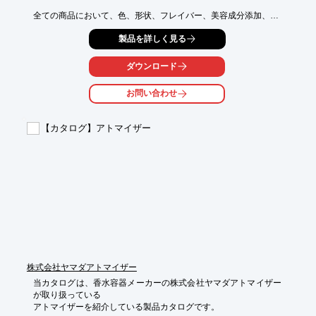
全ての商品において、色、形状、フレイバー、美容成分添加、

フィギュアの有無をお選び頂くことが可能です。

製品を詳しく見る
また、フィギュアのみの制作も可能です。貴社オリジナルキャラ
クターや

ダウンロード
その他モチーフなどご相談ください。

お問い合わせ
【特長】

■オリジナルバスボールの作成が可能

■色、形状、フレイバーなど選択可能

【カタログ】アトマイザー
■フィギュアのみの制作も可能

※詳しくはカタログをご覧頂くか、お気軽にお問い合わせ下さ
い。
株式会社ヤマダアトマイザー
当カタログは、香水容器メーカーの株式会社ヤマダアトマイザー
が取り扱っている

アトマイザーを紹介している製品カタログです。
