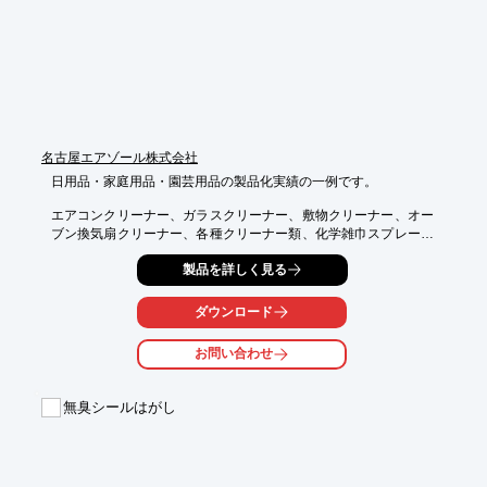
名古屋エアゾール株式会社
日用品・家庭用品・園芸用品の製品化実績の一例です。

エアコンクリーナー、ガラスクリーナー、敷物クリーナー、オー
ブン換気扇クリーナー、各種クリーナー類、化学雑巾スプレー、
ワックス・ポリッシュ、室内消臭剤、芳香剤、防水剤、撥水剤、
製品を詳しく見る
洗濯のり、洗濯助剤・シミ抜き、衣類用静電防止、除菌スプレ
ー、各種園芸用品　など
ダウンロード
お問い合わせ
無臭シールはがし