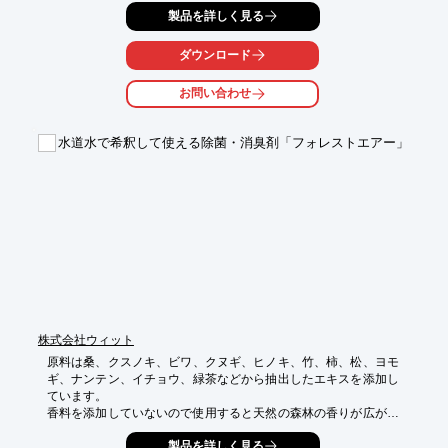
製品を詳しく見る
■サイズ・形はオリジナルサイズや型も可能（別途金型代金必
要）

消臭防ダニブレンド精油を活用してオリジナルの消臭ブレンドシ
ダウンロード
ールやカードを制作することも可能です。好きな香りをブレンド
できます。

お問い合わせ
消臭試験実施可能

■被災地への提供など大学とのコラボ実施。被災地のニオイ問題
を解決する
水道水で希釈して使える除菌・消臭剤「フォレストエアー」
株式会社ウィット
原料は桑、クスノキ、ビワ、クヌギ、ヒノキ、竹、柿、松、ヨモ
ギ、ナンテン、イチョウ、緑茶などから抽出したエキスを添加し
ています。

香料を添加していないので使用すると天然の森林の香りが広がり
ます。

製品を詳しく見る