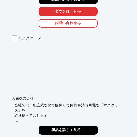
原液を水道水で6～7倍希釈して加湿器またはスプレー容器で空間
または対象物に直接噴霧してご使用下さい。（エビデンスデータ
ダウンロード
については接触での除菌データおよび消臭データが有りますが、
空間での除菌データは取得しておりません。予めご承知おきくだ
お問い合わせ
さい）

フィトンチッドによる消臭メカニズムは、化学的中和による「分
マスクケース
解消臭」のため、臭いの元から消臭します。さらに室内のホルム
アルデヒド濃度を減少させる効果も報告されています。

※「フィトンチッド」とは・・・植物は害虫などの外敵から攻撃
や刺激を受けても逃げることができません。そこで揮発成分を発
散することによって、傷ついたときに傷口から病原菌が感染する
のを防止し、害虫を寄せ付けず、自らの身を守っているのです。
この揮発成分を「フィトンチッド」と呼んでいます。
大森株式会社
当社では、組立式なので解体して内側を消毒可能な『マスクケー
ス』を

取り扱っております。

用途に合わせた3種類の形状をご用意。

製品を詳しく見る
10枚単位の柄アソートが可能で、1ケース50枚入りでご注文を承
ります。
