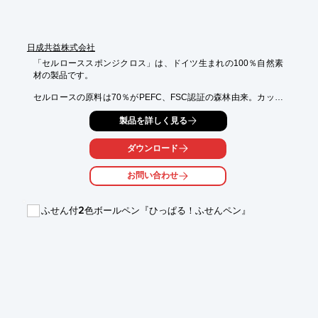
さい。
日成共益株式会社
「セルローススポンジクロス」は、ドイツ生まれの100％自然素
材の製品です。

セルロースの原料は70％がPEFC、FSC認証の森林由来。カット
サイズ

製品を詳しく見る
300×257mmでコップ2杯分を素早く吸収し、洗濯機可能で数ヶ月
間

繰り返し使用可能です。

ダウンロード
また、燃えるごみとして廃棄が可能で、土壌微生物により、約8
お問い合わせ
週間で80％

分解します。ご用命の際は、当社までお気軽にお問い合わせくだ
さい。

ふせん付2色ボールペン『ひっぱる！ふせんペン』
【特長】

■卓越した吸収性、自重の13倍の水分を吸収

■抜群の衛生性で安心安全

■きめ細かで繊細な繊維質

■優れた耐久性で地球にもお財布にもエコ

※詳しくはPDF資料をご覧いただくか、お気軽にお問い合わせ下
さい。