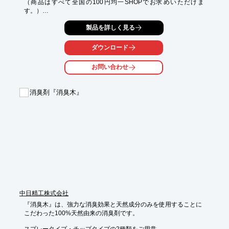
（商品はすべて全国の100円均一SHOPでお求めいただけま
す。）

○ダストシリーズ

製品を詳しく見る
・健康足踏器

・アップルダストパン

ダウンロード
・キャンディーダスター

・リングダスター

お問い合わせ
※詳しくはカタログをダウンロード、もしくはお問い合わせくだ
さい。
消臭剤『消臭木』
中日精工株式会社
『消臭木』は、強力な消臭効果と天然成分のみを使用することに

こだわった100%天然由来の消臭剤です。

スプレータイプ・チップタイプの2種類をご用意。
