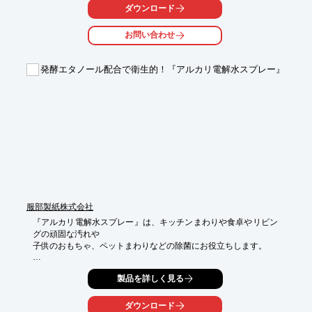
ダウンロード
濃縮タイプのため、汚れに応じて、薄めてもお使い頂けます。

どうぞいろいろお試しください。

お問い合わせ
【特長】

■「えがおの力」と「Dr.BIO」のスペシャルブレンド

発酵エタノール配合で衛生的！『アルカリ電解水スプレー』
■相乗効果で高い洗浄力を実現

■汚れに応じ、薄めても使用可能

■ミクロ粒子が汚れのスミズミに入って浮かし、バイオがそれを
分解

■「えがおの力」の粘性が、バイオが流れないようガード

■洗濯や食器洗いもOK

※詳しくはPDF資料をご覧いただくか、お気軽にお問い合わせ下
さい。
服部製紙株式会社
『アルカリ電解水スプレー』は、キッチンまわりや食卓やリビン
グの頑固な汚れや

子供のおもちゃ、ペットまわりなどの除菌にお役立ちします。

合成界面活性剤無添加のため、洗剤を使いたくない場所のお掃除
製品を詳しく見る
に適しています。

スプレータイプが新登場し、詰め替え用もラインアップしていま
ダウンロード