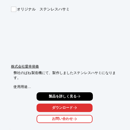
■合成界面活性剤、防腐剤、防カビ剤不使用

■手に優しい

オリジナル ステンレスハサミ
■厚手のシートでもっと使いやすく

※詳しくはPDF資料をご覧いただくか、お気軽にお問い合わせ下
さい。
株式会社愛幸発條
弊社のばね製造機にて、製作しましたステンレスハサミになりま
す。

使用用途

キッチン・洗濯・お風呂場etc...

製品を詳しく見る
若干の形状変更は可能です。
ダウンロード
お問い合わせ