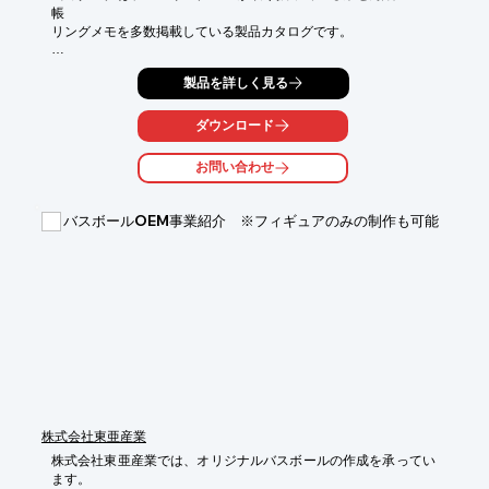
帳

リングメモを多数掲載している製品カタログです。

「カバーなしタイプふせん」をはじめ、「ブックタイプふせん」

製品を詳しく見る
放置竹林の孟宗竹などを再利用したエコふせん「竹紙ふせん」や

「表紙なしメモ」、「クラフトメモ」など多数ご紹介。

ダウンロード
また、ふせん紙の種類についてや仕様なども掲載しています。

ぜひご一読ください。

お問い合わせ
【掲載製品（抜粋）】

■表紙カバー付タイプふせん

バスボールOEM事業紹介 ※フィギュアのみの制作も可能
■三つ折りタイプふせん

■名刺ふせん

■くるみメモ

■蛍光メモ

■デスクメモ

※詳しくはPDF資料をご覧いただくか、お気軽にお問い合わせ下
さい。
株式会社東亜産業
株式会社東亜産業では、オリジナルバスボールの作成を承ってい
ます。
