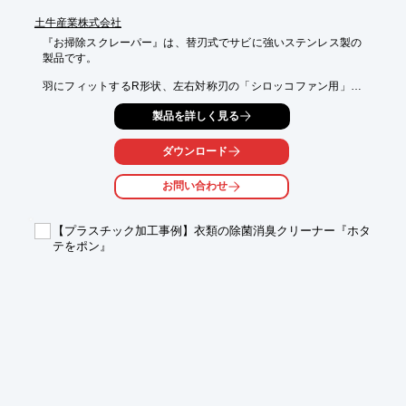
土牛産業株式会社
『お掃除スクレーパー』は、替刃式でサビに強いステンレス製の
製品です。

羽にフィットするR形状、左右対称刃の「シロッコファン用」を
はじめ、

製品を詳しく見る
折り返し溝に溜まった汚れを取りやすい形状の「レンジフード溝
用」や、

サッシ溝の汚れを取る専門用具「サッシ溝6.5mm用」をご用意。

ダウンロード
他にも「サッシ溝6.5mm用先端3点セット」も取り扱っておりま
お問い合わせ
す。

【ラインアップ】

【プラスチック加工事例】衣類の除菌消臭クリーナー『ホタ
■シロッコファン用

テをポン』
■レンジフード溝用

■サッシ溝6.5mm用

■サッシ溝6.5mm用先端3点セット

※詳しくはPDF資料をご覧いただくか、お気軽にお問い合わせ下
さい。