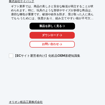
株式会社ケイパック
ギフト業界では、商品の美しさと安全な輸送が両立することが求
められます。特に、玩具のような形状やサイズが多様な商品は、
適切な梱包が重要です。破損や紛失を防ぎ、受け取った人に喜ん
でもらうためには、強度があり、組み立てやすい箱が不可欠で
す。地獄底箱は、一度組んだら離れない堅牢な底面構造で、大切
製品を詳しく見る
な玩具をしっかりと保護します。

【活用シーン】

ダウンロード
・おもちゃのギフト梱包

・キャラクターグッズの発送

お問い合わせ
・ノベルティグッズの梱包

【導入の効果】

【ECサイト運営者向け】化粧品OEM基礎知識集
・商品の安全な輸送

・梱包作業の効率化

・コスト削減
オリオン粧品工業株式会社