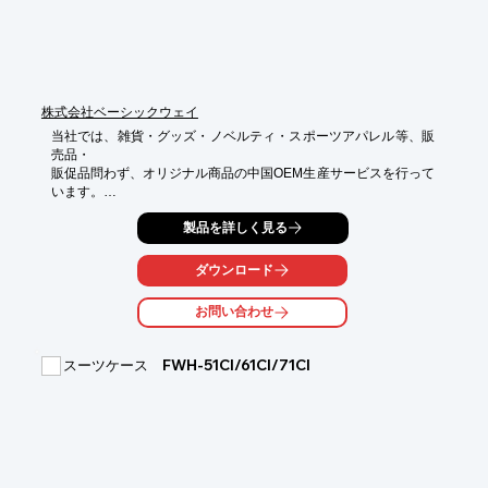
株式会社ベーシックウェイ
当社では、雑貨・グッズ・ノベルティ・スポーツアパレル等、販
売品・

販促品問わず、オリジナル商品の中国OEM生産サービスを行って
います。

商品の企画から、サンプル制作及び量産、お客様先への配達まで
製品を詳しく見る
一貫して

当社で管理することで、「安さ」と「品質」「スピード」のバラ
ダウンロード
ンスを調整。

通常、中国生産ではなかなか難しいと言われる「小ロット」も対
お問い合わせ
応できます。

ご要望の際はお気軽に、お問い合わせください。

スーツケース FWH-51CI/61CI/71CI
【ご依頼の流れ】

1.仕様書、デザイン図を無料作成

2.サンプル制作

3.量産品の検査

4.貿易手続き

5.商品が到着（ご納品）とアフターケア
