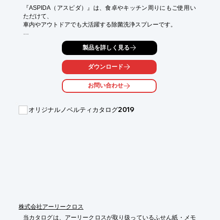
『ASPIDA（アスピダ）』は、食卓やキッチン周りにもご使用い
ただけて、

車内やアウトドアでも大活躍する除菌洗浄スプレーです。

植物由来の非イオン系界面活性剤がウイルスや細菌にアプロー
製品を詳しく見る
チ。

落ちにくいヨゴレの原因である油やタンパク質汚れなどの有機物
ダウンロード
を

スムーズに分解するので、マルチ洗浄スプレーとしても高い評価
お問い合わせ
を

いただいています。

オリジナルノベルティカタログ2019
【特長】

■ウイルスや細菌を99.9%以上除菌する強力なパワー

■様々な汚れを分解する高い洗浄力と汚れの再付着防止効果

■ニオイの原因となる有機物を分解高い消臭力と防臭効果

■食卓やキッチン周りにも使用可能

■車内やアウトドアでも大活躍

※詳しくはPDF資料をご覧いただくか、お気軽にお問い合わせ下
さい。
株式会社アーリークロス
当カタログは、アーリークロスが取り扱っているふせん紙・メモ