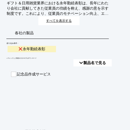
ギフト＆日用雑貨業界における永年勤続表彰は、長年にわた
り会社に貢献してきた従業員の功績を称え、感謝の意を示す
制度です。これにより、従業員のモチベーション向上、エン
ゲージメント強化、そして離職率の低下を目指します。特
すべてを表示する
に、トレンドの変化が速く、顧客ニーズへの対応が求められ
るこの業界において、経験豊富な人材の定着は企業の競争力
各社の製品
維持に不可欠です。
絞り込み条件：
永年勤続表彰
​▼チェックした製品のカタログをダウンロード
製品名で見る
記念品作成サービス