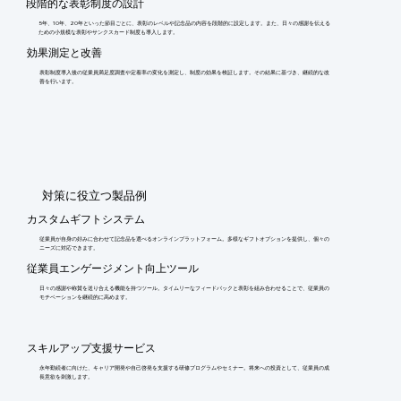
段階的な表彰制度の設計
5年、10年、20年といった節目ごとに、表彰のレベルや記念品の内容を段階的に設定します。また、日々の感謝を伝える
ための小規模な表彰やサンクスカード制度も導入します。
効果測定と改善
表彰制度導入後の従業員満足度調査や定着率の変化を測定し、制度の効果を検証します。その結果に基づき、継続的な改
善を行います。
​対策に役立つ製品例
カスタムギフトシステム
従業員が自身の好みに合わせて記念品を選べるオンラインプラットフォーム。多様なギフトオプションを提供し、個々の
ニーズに対応できます。
従業員エンゲージメント向上ツール
日々の感謝や称賛を送り合える機能を持つツール。タイムリーなフィードバックと表彰を組み合わせることで、従業員の
モチベーションを継続的に高めます。
スキルアップ支援サービス
永年勤続者に向けた、キャリア開発や自己啓発を支援する研修プログラムやセミナー。将来への投資として、従業員の成
長意欲を刺激します。