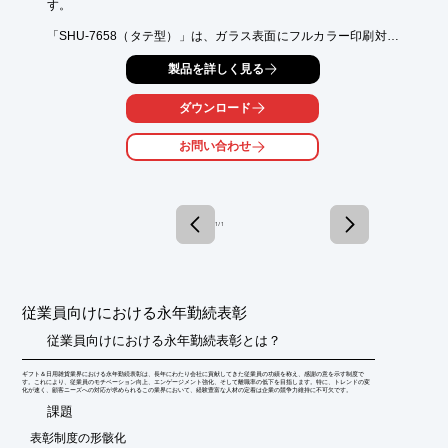
す。

「SHU-7658（タテ型）」は、ガラス表面にフルカラー印刷対応
が可能で、

製品を詳しく見る
背景をグラデーション仕様にする事もでき、華やかな仕上がりに
もできます。

ダウンロード
この他に、時計付記念品の「SBM-8297」や、本格蒔絵加工楯の

「SHH-7795（枝垂れ桜に月）」などもございます。

お問い合わせ
【ラインアップ（一部）】

■SHU-7659（ヨコ型）

■時計付記念品 SBM-8298

■光学ガラス製一輪挿し SBM-8549

1 / 1
■光学ガラス製ペーパーウエイト SBM-8543

■SHL-7680

■SHD-7338

※詳しくは関連リンクをご覧いただくか、お気軽にお問い合わせ
下さい。
従業員向けにおける永年勤続表彰
従業員向けにおける永年勤続表彰とは？
ギフト＆日用雑貨業界における永年勤続表彰は、長年にわたり会社に貢献してきた従業員の功績を称え、感謝の意を示す制度で
す。これにより、従業員のモチベーション向上、エンゲージメント強化、そして離職率の低下を目指します。特に、トレンドの変
化が速く、顧客ニーズへの対応が求められるこの業界において、経験豊富な人材の定着は企業の競争力維持に不可欠です。
​課題
表彰制度の形骸化