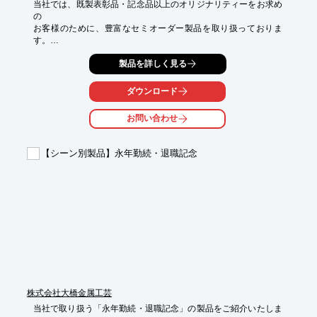
当社では、既製表彰品・記念品以上のオリジナリティーをお求め
の

お客様のために、豊富なセミオーダー製品を取り扱っておりま
す。

［洋風］［和風］や［女性向け］など多彩なシーンに好適なデザ
製品を詳しく見る
インを

ご用意いたしました。

ダウンロード
ご要望の際はお気軽に、お問い合わせください。

お問い合わせ
【加工方法】

■ガラス：サンドブラスト／2Dレーザー／UV印刷

【シーン別製品】永年勤続・退職記念
■アクリル：レーザー彫刻／UV印刷

■アクリル・金属・木：レーザー彫刻

■金属プレート付樹脂トロフィー・陶磁器楯：UV印刷

■アルミ表彰板：レジスト鳳凰表彰板＋UV文字印刷／UVカラー
印刷表彰板

■高級ピアノフィニッシュ楯：UVダイレクトプリント

※詳しくはお気軽にお問い合わせください。
株式会社大橋金属工芸
当社で取り扱う「永年勤続・退職記念」の製品をご紹介いたしま