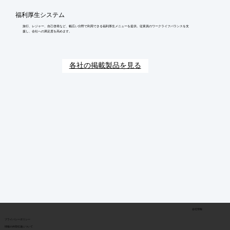
福利厚生システム
旅行、レジャー、自己啓発など、幅広い分野で利用できる福利厚生メニューを提供。従業員のワークライフバランスを支
援し、会社への満足度を高めます。
各社の掲載製品を見る
会社情報
​プライバシーポリシー
​情報の外部伝達について