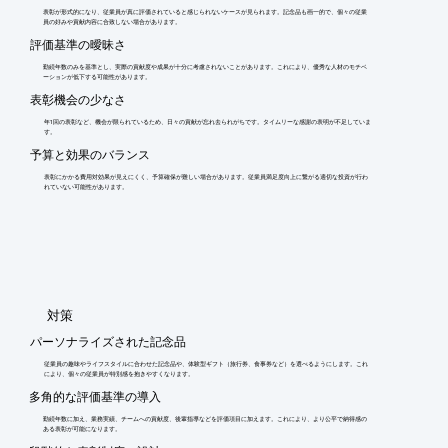
表彰が形式的になり、従業員が真に評価されていると感じられないケースが見られます。記念品も画一的で、個々の従業
員の好みや貢献内容に合致しない場合があります。
評価基準の曖昧さ
勤続年数のみを基準とし、実際の貢献度や成果が十分に考慮されないことがあります。これにより、優秀な人材のモチベ
ーションが低下する可能性があります。
表彰機会の少なさ
年1回の表彰など、機会が限られているため、日々の貢献が忘れ去られがちです。タイムリーな感謝の表明が不足していま
す。
予算と効果のバランス
表彰にかかる費用対効果が見えにくく、予算確保が難しい場合があります。従業員満足度向上に繋がる適切な投資が行わ
れていない可能性があります。
​対策
パーソナライズされた記念品
従業員の趣味やライフスタイルに合わせた記念品や、体験型ギフト（旅行券、食事券など）を選べるようにします。これ
により、個々の従業員が特別感を抱きやすくなります。
多角的な評価基準の導入
勤続年数に加え、業務実績、チームへの貢献度、後輩指導などを評価項目に加えます。これにより、より公平で納得感の
ある表彰が可能になります。