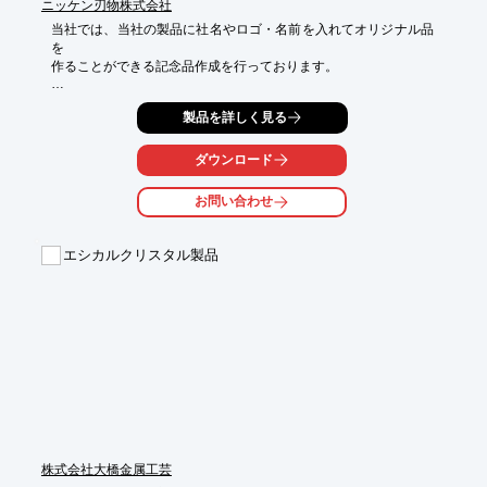
ニッケン刃物株式会社
当社では、当社の製品に社名やロゴ・名前を入れてオリジナル品
を

作ることができる記念品作成を行っております。

オリジナル品の一例として、「日本刀ペーパーナイフ」、

製品を詳しく見る
「日本刀はさみ」などがございます。

刃物は運を切り開くと言われ記念品に好適です。

ダウンロード
ご要望の際はお気軽にお問い合わせください。

お問い合わせ
【オリジナル品の一例】

■日本刀はさみ

・鞘への名入れ

エシカルクリスタル製品
■COCONE

・鉢へのロゴ入れ

■日本刀ペーパーナイフ

※詳しくはPDFをダウンロードしていただくか、お気軽にお問い
合わせください。
株式会社大橋金属工芸