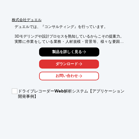
株式会社デュエル
デュエルでは、『コンサルティング』を行っています。

3Dモデリングや設計プロセスを熟知しているからこその提案力。

実際に作業をしている業務・人材規模・背景等、様々な要因で
CADの好適な

製品を詳しく見る
使用方法は異なります。

それらを分析し、より快適な業務を行うための核となる、

ダウンロード
デュエルメソッドでお客様の力になります。

お問い合わせ
【特長】

■必要な内容に絞り込んだ、カスタマイズ可能な実績的プログラ
ム

ドライブレコーダーWeb解析システム【アプリケーション
■調査→分析→提案→実行で「当たり前」を変えるデュエルメソ
開発事例】
ッド

■現場を熟知しているからこそのサポート力

※詳しくはPDF資料をご覧いただくか、お気軽にお問い合わせ下
さい。