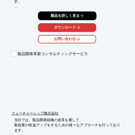
す。

同社は、医療機器向けの流量センサ制御システム開発において、
製品を詳しく見る
医療機器の品質マネージメントシステムに準拠したソフトウェア
開発プロセスをおこなえる外注先を探していました。

そこで、当社にて客先の要求事項である規格に品質マネージメン
ダウンロード
トシステムに準拠した開発プロセスにて、システムを開発中。1
次試作を納品し、現在2次試作を開発中です。

お問い合わせ
【事例概要】

■ご要望

製品開発革新コンサルティングサービス
・医療機器の品質マネージメントシステムに準拠したソフトウェ
ア開発

　プロセスをおこなえる外注先

■結果

・品質マネージメントシステムに準拠した開発プロセスにて、シ
ステム開発中

・1次試作を納品し、現在2次試作を開発中

※詳しくはPDF資料をご覧いただくか、お気軽にお問い合わせ下
さい。
フューチャーシップ株式会社
当社では、製品開発組織の改革を通して、

製造業の収益アップをするための様々なアプローチを行っており
ます。
