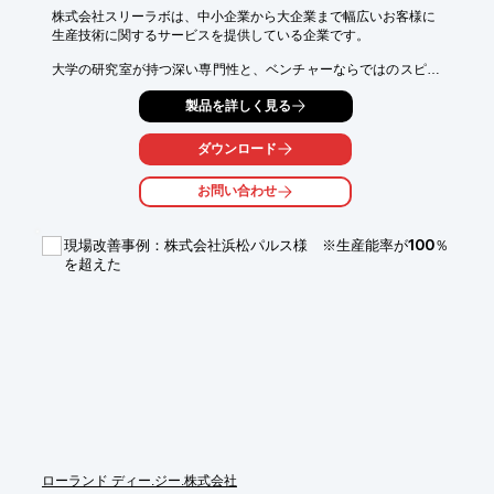
株式会社スリーラボは、中小企業から大企業まで幅広いお客様に

生産技術に関するサービスを提供している企業です。

大学の研究室が持つ深い専門性と、ベンチャーならではのスピー
ド感が

製品を詳しく見る
強みであり、大学発の優れた生産技術を実際の生産現場に社会実
装。

ダウンロード
また、生産技術の魅力を伝え、生産技術者を繋ぐハブとなること
で、

お問い合わせ
日本のものづくりを盛り上げていきます。

【事業内容】

現場改善事例：株式会社浜松パルス様 ※生産能率が100％
■教育研修事業

を超えた
■PLG(Pulse Laser Grinding)事業

■技術コンサルティング事業

※詳しくはPDFをダウンロードしていただくか、お気軽にお問い
合わせください。
ローランド ディー.ジー.株式会社