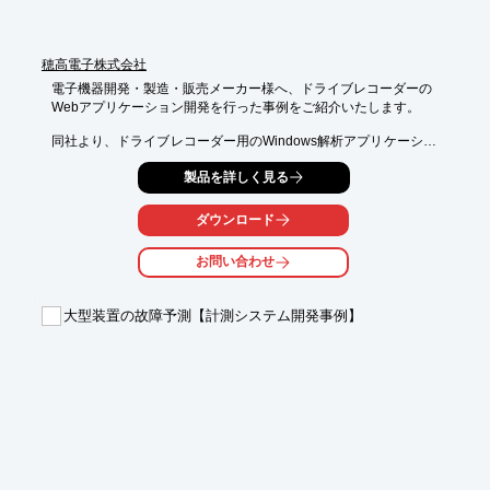
穂高電子株式会社
電子機器開発・製造・販売メーカー様へ、ドライブレコーダーの

Webアプリケーション開発を行った事例をご紹介いたします。

同社より、ドライブレコーダー用のWindows解析アプリケーショ
ンを

製品を詳しく見る
Web化したいとのご要望がございました。

そこで、マスター管理として、各種データーの登録、変更、削除
ダウンロード
及びデータの

分析画面及びグラフ化した分析後の帳票印刷を開発しました。

お問い合わせ
【事例概要】

■ご要望：Webからクラウドにて保管されたデータベースのマス
大型装置の故障予測【計測システム開発事例】
ター管理及び

　帳票をWebアプリケーションにて実現したい

■ご提案：HTML、JavaScript、JavaにてMySQLのデータベース
の管理を行い、

　帳票はJasperReportにて開発可能

■結果：マスター管理として、各種データーの登録、変更、削除
及びデータの

　分析画面及びグラフ化した分析後の帳票印刷を開発

※詳しくはPDF資料をご覧いただくか、お気軽にお問い合わせ下