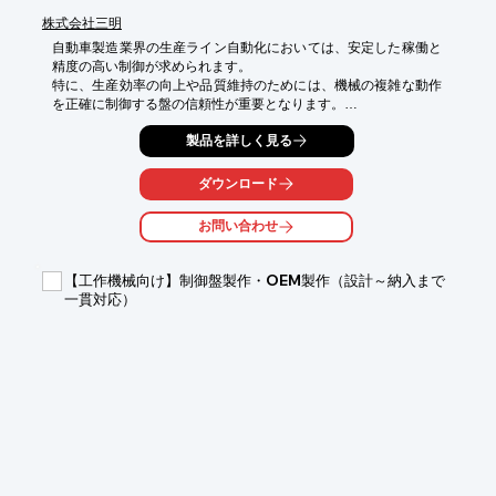
株式会社三明
自動車製造業界の生産ライン自動化においては、安定した稼働と
精度の高い制御が求められます。

特に、生産効率の向上や品質維持のためには、機械の複雑な動作
を正確に制御する盤の信頼性が重要となります。

当社の制御盤は、お客様の具体的なニーズに応じたソフト/ハード
製品を詳しく見る
設計から、板金製作、組立、現地試運転までを一貫して対応し、
生産ラインの自動化をサポートいたします。

ダウンロード
【活用シーン】

・生産ラインの自動化・省力化

お問い合わせ
・既存設備の制御システム更新

・特殊仕様の機械制御

【工作機械向け】制御盤製作・OEM製作（設計～納入まで
【導入の効果】

一貫対応）
・生産効率の向上

・品質の安定化

・メンテナンス性の向上