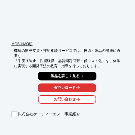
各大手メーカー様のご要求にも合格しておりますので、

お客様の生産工場として安心してご依頼頂けます。

工場見学をお希望の方は、当社営業部までお気軽にお問合せ下さ
い。
MOSHIMO研
弊所の開発支援・技術相談サービスでは、技術・製品の開発に必
要な

「手戻り防止・性能確保・品質問題回避・低コスト化」を、体系
に実現する開発手法の教育・指導を行っております。

上記のために、

製品を詳しく見る
Excel上で構築可能な人工知能を使用する、汎用的ロバストイン
フォマティクス（汎用的でロバストな最適化を可能とするデータ
ダウンロード
駆動型開発法）を提供いたします。

お問い合わせ
当社では、可能な限り数式や専門用語を使わず、身近な例を用い
て、

平易な指導を目指しています。

株式会社ケーディーエス 事業紹介
※問い合わせフォームからご連絡いただけると、スムーズです。