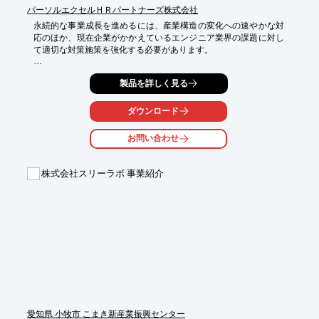
パーソルエクセルＨＲパートナーズ株式会社
永続的な事業成長を進めるには、産業構造の変化への速やかな対
応のほか、現在企業がかかえているエンジニア業界の課題に対し
て適切な対策施策を強化する必要があります。

「未来の価値をものにする」を掲げる『CXデザインセンター』
製品を詳しく見る
は、

パナソニックでの設計開発経験で培った家電量産設計技術、エン
ジニアマインドを駆使し、顧客体験（CX）の実現を目指し、お
ダウンロード
客様の開発施策の推進に向けた幅広い技術支援サポートが可能で
す。

お問い合わせ
【5つのポイント資料とは？】

1）高品質・即戦力・トラブル解決力でお客様のQCD実現

株式会社スリーラボ 事業紹介
2）EOL代替化業務の巻取りでお客様の新商品開発工数確保を支
援

3）エンジニアのシェアードサービスによるオンデマンドなリソ
ース確保でプロジェクト推進を強力支援

4）知財化バックアップ体制も備えた受託設計開発で高付加価値
化を技術サポート

5）2D図面資産の3D化/各種図面変更などマイグレーション代行
サービスで業務効率化に貢献

※詳しくはPDF資料をご覧いただくか、お気軽にお問い合わせ下
さい。
愛知県 小牧市 こまき新産業振興センター