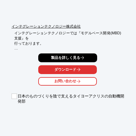
・梅システム：現在の治具を流用したエリアスキャン＋画像処理
のみ提供

・竹システム：梅システムに治具を含めた提供

・松システム：ラインスキャン＋画像処理の高速システムを提供

■結果：コスト対効果を考慮したうえでご検討中

インテグレーションテクノロジー株式会社
インテグレーションテクノロジーでは『モデルベース開発(MBD)
※詳しくはPDF資料をご覧いただくか、お気軽にお問い合わせ下
支援』を

さい。
行っております。

様々な分野において多重化、複雑化しているシステムを高品質で

製品を詳しく見る
スピーディに開発することが求められている中、システムの制
御、または

制御対象の仕様をモデル化し、シミュレーションを行いながら、
ダウンロード
設計・

開発を進めていく手法である「モデルベース開発(MBD)」を活用
お問い合わせ
することが

強く求められてきています。

日本のものづくりを陰で支えるタイヨーアクリスの自動機開
当社は自動車をはじめとする多くの分野でのMBDの知識・経験を
発部
もとに、

お客様の課題に対してソリューションを提供します。

【特長】

■MBD導入から各プロセスにおける開発までをサポート

■V字プロセスの各フェーズにおける開発支援が可能
