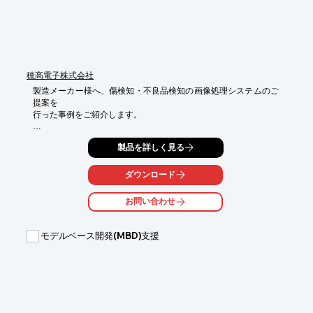
穂高電子株式会社
製造メーカー様へ、傷検知・不良品検知の画像処理システムのご
提案を

行った事例をご紹介します。

同社より、現在10μm幅の傷検出が可能だが、この検出幅を5μm
製品を詳しく見る
まで

高精度化できないかとご要望があり、要求される詳細内容をイン
タビューし、

ダウンロード
松竹梅形式にてご提案。

お問い合わせ
提案書に対しては、求める内容に対しコストがどれだけかかるか
セレクト

できて助かると称賛いただき、現在お客様において松竹梅/どのシ
モデルベース開発(MBD)支援
ステム

で進めるかをコスト対効果を考慮したうえでご検討いただいてお
ります。

【事例概要】

■ご要望：検出幅を5μmまで高精度化できないか

■ご提案
