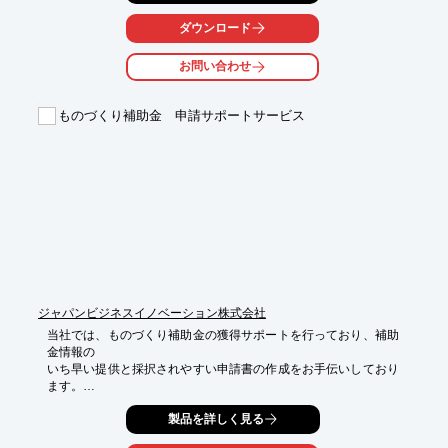
目標設定からシステム設計、構成、シミュレーション、施工管
理、

ダウンロード
オペレーターの養成、調整、保守管理まですべて自社内の一貫体
制で

お問い合わせ
構築いたします。ご要望の際はお気軽に、お問い合わせくださ
い。

ものづくり補助金 申請サポートサービス
【当社の強み】

■先端FAをローコストで提供できるシステム構成

■さまざまなニーズに対応する先進のシステムアプローチ

■常にお客様の立場に立ったシステム構築

※詳しくはPDFをダウンロードしていただくか、お気軽にお問い
合わせください。
ジャパンビジネスイノベーション株式会社
当社では、ものづくり補助金の獲得サポートを行っており、補助
金情報の

いち早い提供と採択されやすい申請書の作成をお手伝いしており
ます。

案件400件以上の実績から、幅広い業種・業態に対応可能。

製品を詳しく見る
以前、補助金や資金調達を申請しても、うまくいかなったという