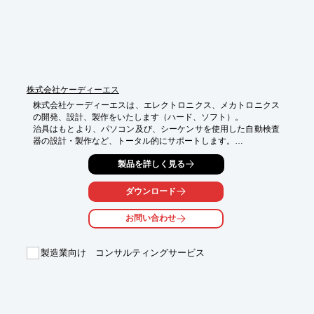
株式会社ケーディーエス
株式会社ケーディーエスは、エレクトロニクス、メカトロニクス
の開発、設計、製作をいたします（ハード、ソフト）。

治具はもとより、パソコン及び、シーケンサを使用した自動検査
器の設計・製作など、トータル的にサポートします。

具体的な仕様書や、図面をもとにした製作のご依頼から、実現方
製品を詳しく見る
法の検討や、構想図を作成してのご提案まで、幅広く対応させて
いただいております。

ダウンロード
【事業イメージ】

○お客様：「改善要望」自動・省力化

お問い合わせ
⇒KDS：ヒアリング・仕様書による打ち合わせ

○お客様の要望

⇒KDS：装置の構想を提案／具体化

製造業向け コンサルティングサービス
○装置製作「形」へ

○立会・導入・サポート「結果」へ

詳しくはお問い合わせ、またはカタログをダウンロードしてくだ
さい。