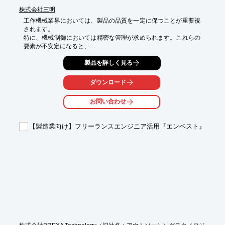
株式会社三明
工作機械業界においては、製品の品質を一定に保つことが重要視
されます。

特に、機械制御においては精密な管理が求められます。これらの
要素が不安定になると、

製品のばらつきや不良品の発生につながる可能性があります。

製品を詳しく見る
当社の制御盤は、お客様の製造プロセスに合わせた最適な制御を
実現し、品質の安定化に貢献します。

ダウンロード
【活用シーン】

・自動化ラインにおける各工程の連携制御

お問い合わせ
【導入の効果】

・製品の品質安定化とばらつきの低減

【製造業向け】フリーランスエンジニア活用『エンベスト』
・生産効率の向上

・人的ミスの削減