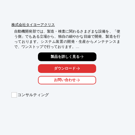
※詳しくはPDF資料をご覧いただくか、お気軽にお問い合わせく
ださい。
株式会社タイヨーアクリス
自動機開発部では、製造・検査に関わるさまざまな設備を、「使
う側」でもある立場から、独自の細やかな目線で開発、製造を行
っております。システム装置の開発・生産からメンテナンスま
で、ワンストップで行っております。

【特長】

製品を詳しく見る
■豊富な経験に基づく提案型の装置設計

■PLCソフト設計と装置開発一体化による高度な統合開発環境

ダウンロード
■ 開発設計から納入までの圧倒的に早いお客様への対応力

お問い合わせ
↓詳しくお問い合わせ、またはカタログをダウンロードしてくだ
さい↓
コンサルティング