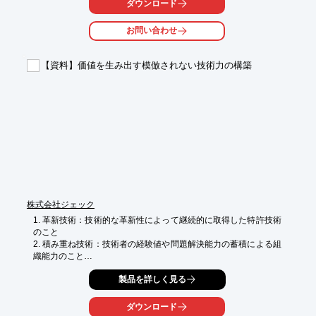
●会場：東京ビッグサイト　東展示棟　JUKIブース：4D-05

ダウンロード
＜セミナー内容＞

お問い合わせ
セミナーテーマ：DX時代のスマートな部品管理の秘訣

日時：6/1（木）　14:05~14:50

会場：東5ホール入口横　特設会場（セミナー会場I）

【資料】価値を生み出す模倣されない技術力の構築
お申込方法

関連リンクのお問い合わせフォームから、お問い合わせ内容欄に
「PROTECセミナー受講申込」とご入力ください。

※詳しくはPDFダウンロードいただくか、お問合せ下さい。
株式会社ジェック
1. 革新技術：技術的な革新性によって継続的に取得した特許技術
のこと

2. 積み重ね技術：技術者の経験値や問題解決能力の蓄積による組
織能力のこと

（※経営学者　延岡健太郎氏による定義）

製品を詳しく見る
しかし、企業が激変する自然環境と市場環境に合わせながら、

持続的に存続し発展するには、2.の積み重ね技術が「中長期的な
ダウンロード
差異化のカナメ」となる。
