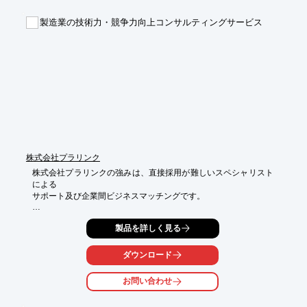
カメラ、ストロボは市販品を使用して、インクヘッド吐出用の基
板の設計、FPGA設計及びPCでのアプリケーションを開発し納品
製造業の技術力・競争力向上コンサルティングサービス
しました。

【事例概要(一部)】

■ご要望：インク滴の吐出スピード、間隔、曲り具合、インク容
量を調べたい

■ご提案

・高解像度カメラとストロボに同期させ、カメラ画像からのデー
ターをPCに取り込み画像処理

※詳しくはPDF資料をご覧いただくか、お気軽にお問い合わせ下
さい。
株式会社プラリンク
株式会社プラリンクの強みは、直接採用が難しいスペシャリスト
による

サポート及び企業間ビジネスマッチングです。

豊富な経験を持つプロフェッショナルを有し、幅広いコンサルテ
製品を詳しく見る
ィング

サービスを提供。OJTをベースとし、論理的なアプローチを支援
します。

ダウンロード
開発計画立案・推進やCAE解析（繊維配向、強度）、金型設計・
お問い合わせ
成形・評価・

量産化などの事例がございます。
