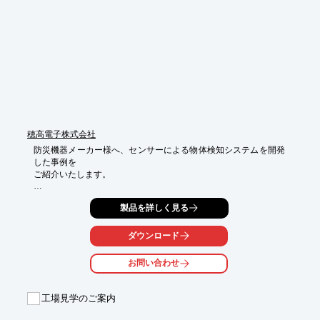
■製造現場の診断・業務改善

■各種分析業務

■システム企画・開発・サポート

※詳しくはPDFをダウンロードしていただくか、お気軽にお問い
合わせください。
穂高電子株式会社
防災機器メーカー様へ、センサーによる物体検知システムを開発
した事例を

ご紹介いたします。

同社より、デモ用にドップラモジュールを使用して物体の侵入・
製品を詳しく見る
移動を検知

したいとのご要望がございました。

ダウンロード
そこで、RaspberryPiを使用して開発を行い、接近・離脱の判
定、警告のための

お問い合わせ
音声出力を行うシステムを構築いたしました。

【事例概要】

工場見学のご案内
■ご要望：デモ用にドップラモジュールを使用して物体の侵入・
移動を検知したい
