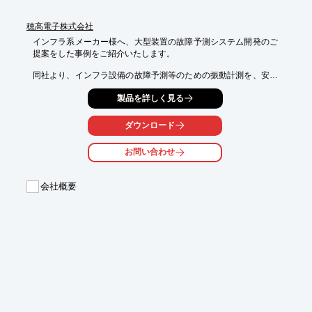
さい。
穂高電子株式会社
インフラ系メーカー様へ、大型装置の故障予測システム開発のご
提案をした事例をご紹介いたします。

同社より、インフラ設備の故障予測等のための振動計測を、安価
なMEMSセンサーで計測したデータを記録し公衆回線を介して情
製品を詳しく見る
報を収集できる安価なシステムを開発したいとのご要望がありま
した。

当社より、MEMSセンサーから取得したアナログ信号を市販の
ダウンロード
CPUボードでA/D変換、デジタル信号を組込みボード上の
microSDに記録し、さらにそのデータを3G回線に対応した

お問い合わせ
USBドングルを経由して指定されたメールアドレスへ測定データ
を送信するシステムを提案しました。

会社概要
【事例概要】

■ご要望：情報を収集できる安価なシステムを開発したい

■ご提案：3G回線に対応したUSBドングルを経由して指定された
メールアドレスへ

　測定データを送信するシステム

※詳しくはPDF資料をご覧いただくか、お気軽にお問い合わせ下
さい。