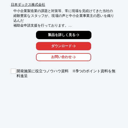
日本ダックス株式会社
中小企業製造業の課題と対策等、常に現場を見続けてきた当社の

経験豊富なスタッフが、現場の声と中小企業事業主の思いを織り
込んだ

補助金申請支援を行っております。

今迄に何回も応募したが不採択の事業者様、今回初めて応募する
製品を詳しく見る
事業者様も歓迎。

ダウンロード
【支援の内訳】

■各種申請書作成支援：申請から採択まで全般

お問い合わせ
■必要な加点項目の取得：事業継続力強化計画・経営革新計画

■有効な認証取得：経営力向上計画・先端設備導入計画

開発施策に役立つノウハウ資料 ※5つのポイント資料を無
【特長】

料進呈
■専門家が親切支援

■WEBミーティング可能

■立案から採択後までサポート

面談による聞き取り調査が基本ですが、ご希望によりWEBミーテ
ィングも可能。

採択後の支援サポートサービス（交付申請、実績報告等）も承り
ます。

ご要望の際はお気軽にお問い合わせください。

※詳しくはPDFをダウンロードしていただくか、お気軽にお問い
合わせください。