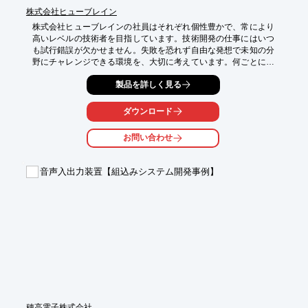
株式会社ヒューブレイン
株式会社ヒューブレインの社員はそれぞれ個性豊かで、常により
高いレベルの技術者を目指しています。技術開発の仕事にはいつ
も試行錯誤が欠かせません。失敗を恐れず自由な発想で未知の分
野にチャレンジできる環境を、大切に考えています。何ごとにも
プラス思考を原則に実力・実績本位の評価システムを取り入れ、
製品を詳しく見る
ひとりひとりのやる気を育てることが良い仕事に結びつくと信じ
ています。私達はまだまだ小さな集団ですが、未来に向かって大
きく羽ばたく夢をもって、力強く歩んで行きたいと思っていま
ダウンロード
す。

詳しくはお問い合わせ、またはカタログをご覧ください。
お問い合わせ
音声入出力装置【組込みシステム開発事例】
穂高電子株式会社