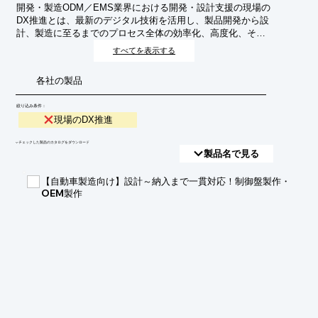
開発・製造ODM／EMS業界における開発・設計支援の現場の
DX推進とは、最新のデジタル技術を活用し、製品開発から設
計、製造に至るまでのプロセス全体の効率化、高度化、そし
て新たな価値創造を目指す取り組みです。これにより、リー
すべてを表示する
ドタイムの短縮、品質向上、コスト削減、そして顧客満足度
の向上を実現します。
各社の製品
絞り込み条件：
現場のDX推進
​▼チェックした製品のカタログをダウンロード
製品名で見る
【自動車製造向け】設計～納入まで一貫対応！制御盤製作・
OEM製作