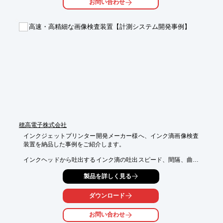
お問い合わせ
ことが可能とご提案。

ルネサスエレクトロニクス社のRXマイコンとSDカードのコント
ロールICに、マイクロテクニカ社のALFAT-Cを使用した基板とフ
高速・高精細な画像検査装置【計測システム開発事例】
ァームウェア、評価用アプリケーションを開発し納品しました。

【事例概要(一部)】

■ご要望

・制御装置のCFカードをSDカードやUSBメモリーに変更したい

・製造コストを下げコンパクトにしたい

※詳しくはPDF資料をご覧いただくか、お気軽にお問い合わせ下
さい。
穂高電子株式会社
インクジェットプリンター開発メーカー様へ、インク滴画像検査
装置を納品した事例をご紹介します。

インクヘッドから吐出するインク滴の吐出スピード、間隔、曲り
具合、インク容量を調べたいとご要望がありました。高解像度カ
製品を詳しく見る
メラとストロボに

同期させインクヘッドの吐出を行い、カメラ画像からのデーター
をPCに取り込み画像処理することでインクの吐出状態を検査す
ダウンロード
ることができるとご提案。

お問い合わせ
検査用のステージ、治具、電装関係は協力メーカに製作を依頼、