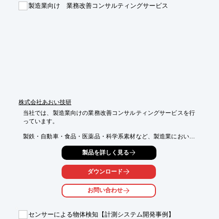
製造業向け 業務改善コンサルティングサービス
【コンサルティング内容】

■企業価値向上：企業理念の浸透/人材成長/強みの見える化

■持続的成長：CO2排出量削減/DX化による生産性向上/廃棄物削
減

■事業拡大：新製品開発/製品高度化/特許網構築

■生産力強化：製品の品質改善/安定生産/生産性向上

※詳しくはPDF資料をご覧ください。

またお試しコンサル契約（3か月間）にご興味を持たれた方は

お気軽にお問い合わせください。
株式会社あおい技研
当社では、製造業向けの業務改善コンサルティングサービスを行
っています。

製鉄・自動車・食品・医薬品・科学系素材など、製造業において
幅広く

製品を詳しく見る
業務改善ノウハウを保有。

製造業の診断・分析業務で培ったノウハウを活用して、公共系案
ダウンロード
件における

分析支援や、機械学習・統計分析を活用した各種分析・改善業務
お問い合わせ
など、

幅広い業務領域において分析サービスをご提供いたします。

センサーによる物体検知【計測システム開発事例】
【主なサービス内容】
