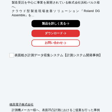
製造受託を中心に事業を展開されている株式会社浜松パルス様
へ、

クラウド型製造現場改善ソリューション『Roland DG 
Assemble』を

導入した事例をご紹介いたします。

製品を詳しく見る
同社の業務では人に依存する割合が多く、作業者のスキル管理、

ポカヨケをしながら品質を担保したいという思いがありました。

ダウンロード
そこで、当製品を導入することにし、現在はインク充填の業務で

お問い合わせ
活用しています。

【事例概要】

表面粗さ計測データ収集システム【計測システム開発事例】
■課題：スキル管理、ポカヨケをしながら品質を担保したい

■効果

・ペーパーレスになって管理の手間が減った

・データが見える化されることで、改善のきっかけになっている

・とある製品の生産能率が100％を超えた

・作業者にとっても大きな自信になっている

※詳しくは関連リンクをご覧いただくか、お気軽にお問い合わせ
ください。
穂高電子株式会社
計測機メーカー様へ、表面凹凸計測におけるご提案を行った事例