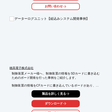
お問い合わせ
実際に「積み重ね技術」は「特許技術」よりも、

「業績への高い貢献度」を軸に研究者が調査した結果、約5倍以
上の貢献度が「積み重ね技術」にあることがわかった。

データーログユニット【組込みシステム開発事例】
しかし、その積み重ね技術という組織能力を磨くには、一体どん
な重要課題があるのか？

是非、ダウンロードしてご一読ください。 【掲載内容】

■背景にある戦略論 ■模倣されない2つの技術 ■2つの技術と「競
争優位性＆業績」

■2つの技術と時間軸

■2つの技術と役割 ■2つの機能と「スペック＆価格」（例）

■高付加価値を生む新しい組織能力

■インサイトを提供するマネジメント ■株式会社ジェックの概要 

※詳しくはPDF資料をご覧いただくか、お気軽にお問い合わせ下
さい。
穂高電子株式会社
制御装置メーカー様へ、制御装置の情報をSDカードに書き込む
ためのボード開発を行った事例をご紹介します。

制御装置の情報をCFカードに書き込んでいるボードがあり、CF
カードをSDカードやUSBメモリーに変更したい、

製品を詳しく見る
また、現在の基板より製造コストを下げコンパクトにしたいとご
要望がありました。

ダウンロード
ライセンス契約不要なコントロールICを使用し、かつ低価格でコ
ンパクトなマイコンに変更することで、全体的なコストを下げる