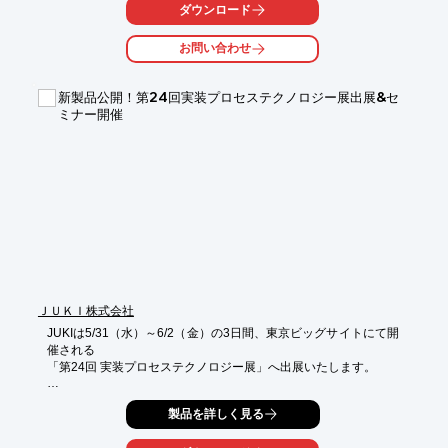
方は

ダウンロード
チャンスです。まずは、じっくりとお客様のお話をお聞かせくだ
さい。

お問い合わせ
【「ものづくり補助金」での機械装置採択事例】

■CNC旋盤機

新製品公開！第24回実装プロセステクノロジー展出展&セ
■NC工作機械

ミナー開催
■ロボット

■レーザー加工機

■測定機器

■3DCADCAM　など

※詳しくはPDFをダウンロードして頂くか、お問い合わせくださ
い。
ＪＵＫＩ株式会社
JUKIは5/31（水）～6/2（金）の3日間、東京ビッグサイトにて開
催される

「第24回 実装プロセステクノロジー展」へ出展いたします。

＜展示会概要＞

製品を詳しく見る
第24回 実装プロセステクノロジー展

●会期：2023年5月31日（水）～6/2（金）　10:00~17:00
