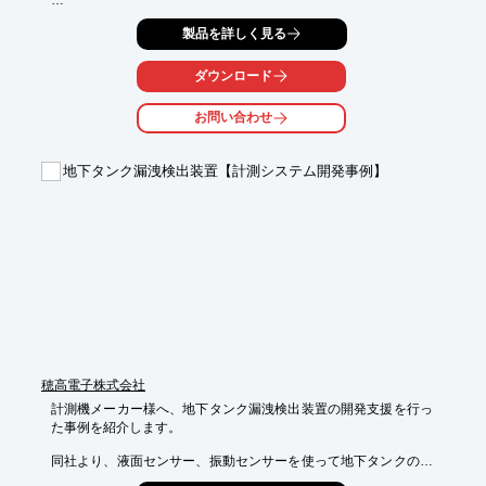
お客様の本当の悩みを共に解析し、起業ごとの事情や状況に合わ
製品を詳しく見る
せて

適切なソリューションを一緒に見つけて、ひとつのチームとなっ
て

ダウンロード
最後までやり遂げます。

お問い合わせ
また、月に1～2度のオンサイトでのコンサルティング、

またはビデオ会議等による遠隔コミュニケーションでの支援活動
を

地下タンク漏洩検出装置【計測システム開発事例】
基本とし、e-mail、電話等によるフォローアップを行います。

【サービス内容】

■開発プロセス改革

■新規事業立ち上げ支援

■戦略立案（経営・技術）

■技術者人財育成

※詳しくはPDFをダウンロードしていただくか、お気軽にお問い
合わせください。
穂高電子株式会社
計測機メーカー様へ、地下タンク漏洩検出装置の開発支援を行っ
た事例を紹介します。

同社より、液面センサー、振動センサーを使って地下タンクの破
損を検出したい、仕様が固まっていないが手伝ってもらえるかと