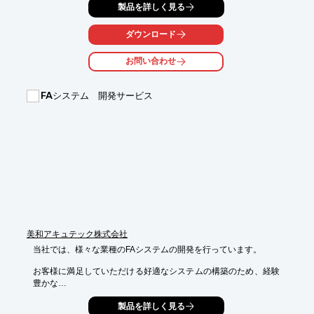
製品を詳しく見る
ご要望がありました。

試作装置をフェーズを区切りながらご提供する事で、商品化まで
ダウンロード
実験をしながら商品化を進めるお手伝いをご提案。

試作から量産フェーズまで開発支援させていただきました。

お問い合わせ
【事例概要(一部)】

■ご要望

FAシステム 開発サービス
・液面センサー、振動センサーを使って地下タンクの破損を検出
したい

■ご提案：試作装置をフェーズを区切りながらご提供

■結果

・試作から量産フェーズまで開発支援

・現在、量産品のリピートオーダーを都度いただいている

※詳しくはPDF資料をご覧いただくか、お気軽にお問い合わせ下
さい。
美和アキュテック株式会社
当社では、様々な業種のFAシステムの開発を行っています。

お客様に満足していただける好適なシステムの構築のため、経験
豊かな

技術者が広い視野で問題点を把握。

製品を詳しく見る