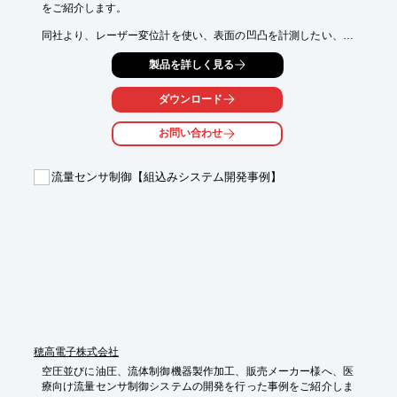
をご紹介します。

同社より、レーザー変位計を使い、表面の凹凸を計測したい、ま
た計測機を

製品を詳しく見る
持ち運びながら、凹凸パラメータ(Rz、Ry、Sm)の確認や計測デ
ータの保存

もしたいとご要望がありました。

ダウンロード
モーター、エンコーダー、スライダーの組み合わせで計測面をス
お問い合わせ
キャンする

装置と、RXマイコン汎用ボード、汎用ケース、LCDなどの組み
合わせによる

流量センサ制御【組込みシステム開発事例】
データ解析装置をご提案。試作機を納品し、ご使用いただいてお
ります。

【事例概要(一部)】

■ご要望

・レーザー変位計を使い、表面の凹凸を計測したい

・計測機を持ち運びながら、凹凸パラメータ(Rz、Ry、Sm)の確
認を行いたい

・計測データの保存もしたい

※詳しくはPDF資料をご覧いただくか、お気軽にお問い合わせ下
さい。
穂高電子株式会社
空圧並びに油圧、流体制御機器製作加工、販売メーカー様へ、医
療向け流量センサ制御システムの開発を行った事例をご紹介しま