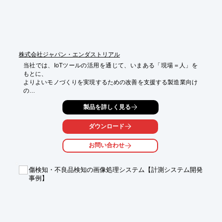
株式会社ジャパン・エンダストリアル
当社では、IoTツールの活用を通じて、いまある「現場＝人」を
もとに、

よりよいモノづくりを実現するための改善を支援する製造業向け
の

コンサルティングを行っております。

製品を詳しく見る
「現状把握改善プランの提案・実行」までを一気通貫でサポート
可能。

ダウンロード
個社の現場に合わせた標準業務プロセスを設計し、

サービス（人と情報）提供を通じて、システム活用をお手伝い致
お問い合わせ
します。

【当社の強み】

傷検知・不良品検知の画像処理システム【計測システム開発
■現場を動かす5W1Hに着目したコンサルティング

事例】
■「今」ある「現場の力」を最大化する解決策の提案・実行

■外部パートナーとの数々のネットワークで様々な施策に対応

※詳しくはPDFをダウンロードしていただくか、お問い合わせく
ださい。