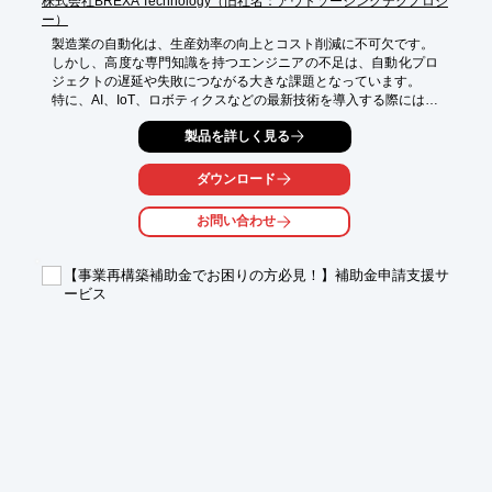
株式会社BREXA Technology（旧社名：アウトソーシングテクノロジ
ー）
製造業の自動化は、生産効率の向上とコスト削減に不可欠です。

しかし、高度な専門知識を持つエンジニアの不足は、自動化プロ
ジェクトの遅延や失敗につながる大きな課題となっています。

特に、AI、IoT、ロボティクスなどの最新技術を導入する際には、
これらの技術に精通したエンジニアの確保が重要です。

製品を詳しく見る
BREXA Technologyの『エンベスト』は、製造業における自動化
ニーズに応えるため、幅広い技術分野のフリーランスエンジニア
を紹介します。

ダウンロード
【活用シーン】

お問い合わせ
・生産ラインの自動化

・ロボットシステムの導入

・IoTを活用したデータ収集と分析

【事業再構築補助金でお困りの方必見！】補助金申請支援サ
・AIによる異常検知システムの構築

ービス
【導入の効果】

・専門スキルを持つエンジニアによる迅速なプロジェクト推進

・最新技術の導入による生産性向上

・柔軟な働き方によるコスト最適化

・経験豊富なコンサルタントによるサポート