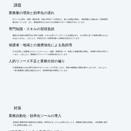
​課題
業務量の増加と効率化の遅れ
ICTツールの導入・運用、教材作成、生徒の学習データ管理など、新たな業務が増加し、既存業務との兼ね合いで長時間労
働を招いています。また、業務効率化のための十分な研修やサポート体制が不足しています。
専門知識・スキルの習得負担
最新のICT技術や教育手法に関する知識・スキルを常にアップデートする必要があり、その学習に多くの時間を費やさなけ
ればなりません。これにより、本来注力すべき教育活動への時間が圧迫されています。
保護者・地域との連携強化による負担増
ICTを活用した保護者とのコミュニケーション（連絡、情報共有）や、地域との連携活動が増加し、時間外の対応が増えて
います。これにより、教職員のプライベートな時間が削られています。
人的リソース不足と業務分担の偏り
ICT教育推進のための専門人材やサポートスタッフが不足しており、既存の教職員に業務が集中しがちです。これにより、
一部の教職員に過度な負担がかかり、長時間労働が常態化しています。
​対策
業務自動化・効率化ツールの導入
定型的な事務作業や情報共有を自動化・効率化するシステムを導入することで、教職員の負担を軽減し、本来業務に集中
できる時間を確保します。