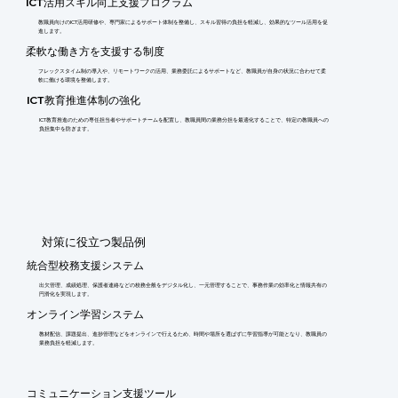
ICT活用スキル向上支援プログラム
教職員向けのICT活用研修や、専門家によるサポート体制を整備し、スキル習得の負担を軽減し、効果的なツール活用を促
進します。
柔軟な働き方を支援する制度
フレックスタイム制の導入や、リモートワークの活用、業務委託によるサポートなど、教職員が自身の状況に合わせて柔
軟に働ける環境を整備します。
ICT教育推進体制の強化
ICT教育推進のための専任担当者やサポートチームを配置し、教職員間の業務分担を最適化することで、特定の教職員への
負担集中を防ぎます。
​対策に役立つ製品例
統合型校務支援システム
出欠管理、成績処理、保護者連絡などの校務全般をデジタル化し、一元管理することで、事務作業の効率化と情報共有の
円滑化を実現します。
オンライン学習システム
教材配信、課題提出、進捗管理などをオンラインで行えるため、時間や場所を選ばずに学習指導が可能となり、教職員の
業務負担を軽減します。
コミュニケーション支援ツール