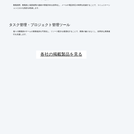
教職員間、教職員と保護者間の連絡や情報共有を効率化し、メールや電話対応の時間を削減することで、コミュニケーシ
ョンにかかる負担を軽減します。
タスク管理・プロジェクト管理ツール
個々の教職員やチームの業務進捗を可視化し、リソース配分を最適化することで、業務の偏りをなくし、効率的な業務遂
行を支援します。
各社の掲載製品を見る