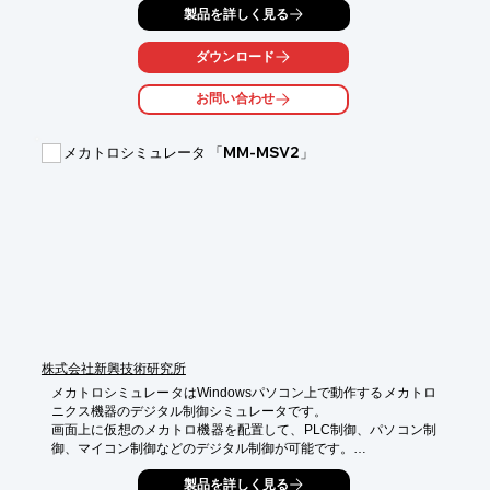
製品を詳しく見る
リーズ」を

はじめ、「アナログ・オシロスコープ SS-7800Aシリーズ」や
「デジタル・

ダウンロード
マルチメータ(ポータブルタイプ)」など、様々な通信実習装置を
掲載しています。

お問い合わせ
ぜひ、製品の選定にお役立てください。

メカトロシミュレータ 「MM-MSV2」
【掲載製品】

■デジタル・オシロスコープ DS-5300シリーズ

■アナログ・オシロスコープ SS-7800Aシリーズ

■デジタル・マルチメータ(ポータブルタイプ)

■通信実習装置 ITF-301A

■電子回路実習装置 ITF-01A

※詳しくはPDF資料をご覧いただくか、お気軽にお問い合わせ下
さい。
株式会社新興技術研究所
メカトロシミュレータはWindowsパソコン上で動作するメカトロ
ニクス機器のデジタル制御シミュレータです。

画面上に仮想のメカトロ機器を配置して、PLC制御、パソコン制
御、マイコン制御などのデジタル制御が可能です。

シミュレータ本体には、シミュレータソフトウェアとデジタル制
製品を詳しく見る
御機器を接続するためのインターフェイスが付いています。
