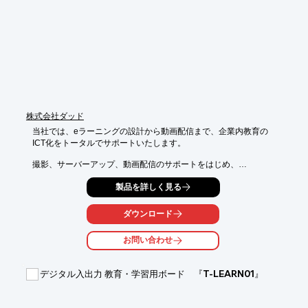
株式会社ダッド
当社では、eラーニングの設計から動画配信まで、企業内教育の

ICT化をトータルでサポートいたします。

撮影、サーバーアップ、動画配信のサポートをはじめ、

双方向型、解説型、クイズ形式などのご提案や、

製品を詳しく見る
お客様の教育計画に寄り添ったご提案が可能。

また、当社は自動車メーカー様、部品メーカー様での事技系～技
ダウンロード
能系での実績が

豊富にございます。ご要望の際はお気軽にお問い合わせくださ
お問い合わせ
い。

【サービス概要】

デジタル入出力 教育・学習用ボード 『T-LEARN01』
■eラーニングコンテンツ作成

■オンデマンド配信支援

■eラーニング教育計画支援
