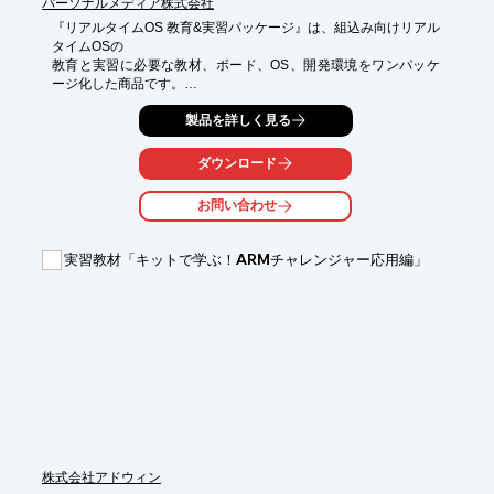
パーソナルメディア株式会社
『リアルタイムOS 教育&実習パッケージ』は、組込み向けリアル
タイムOSの

教育と実習に必要な教材、ボード、OS、開発環境をワンパッケ
ージ化した商品です。

本格的なリアルタイムOSを搭載した実行用のボードや開発ツー
製品を詳しく見る
ルのほか、

豊富な講習用スライドや例題プログラムが付属しており、教育現
ダウンロード
場で

すぐに使える完成度の高い教材パッケージとなっています。

お問い合わせ
【特長】

■教育と実習に必要なすべてをワンパッケージ化

実習教材「キットで学ぶ！ARMチャレンジャー応用編」
■すぐに使える教育機関向けの教材をご提供

■豊富な例題プログラムと統合開発環境Eclipse

■リアルタイムOSの動作をビジュアルに表示するタスクトレーサ

■ITRONやT-Kernel以外のリアルタイムOSの教育にも有効

■さらに本格的な組込みシステムの開発にも発展

※詳しくはPDF資料をご覧いただくか、お気軽にお問い合わせ下
さい。
株式会社アドウィン