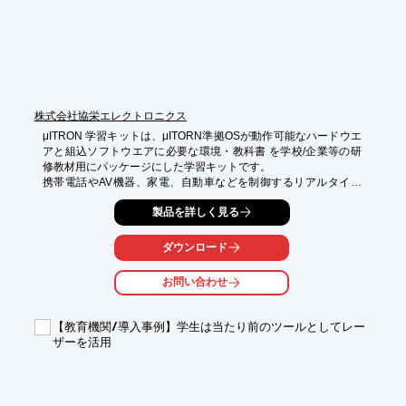
株式会社協栄エレクトロニクス
μITRON 学習キットは、μITORN準拠OSが動作可能なハードウエ
アと組込ソフトウエアに必要な環境・教科書 を学校/企業等の研
修教材用にパッケージにした学習キットです。

携帯電話やAV機器、家電、自動車などを制御するリアルタイム
OSとして、近年の電子産業を支える技術の1つとなって おりま
製品を詳しく見る
す。

学習用テキストは、タッチパネルを使用したプログラムの応用な
ダウンロード
どを写真を使って分かりやすく説明した、充実の内容とボリュー
ムのテキストです。

お問い合わせ
☆ダウンローを資料はサンプル版です。

　ご希望の方にテキストをお渡ししますので

【教育機関/導入事例】学生は当たり前のツールとしてレー
　お問い合わせフォームよりお問い合わせください。
ザーを活用