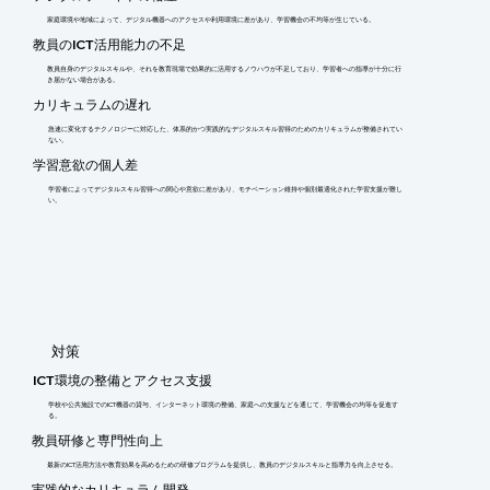
家庭環境や地域によって、デジタル機器へのアクセスや利用環境に差があり、学習機会の不均等が生じている。
教員のICT活用能力の不足
教員自身のデジタルスキルや、それを教育現場で効果的に活用するノウハウが不足しており、学習者への指導が十分に行
き届かない場合がある。
カリキュラムの遅れ
急速に変化するテクノロジーに対応した、体系的かつ実践的なデジタルスキル習得のためのカリキュラムが整備されてい
ない。
学習意欲の個人差
学習者によってデジタルスキル習得への関心や意欲に差があり、モチベーション維持や個別最適化された学習支援が難し
い。
​対策
ICT環境の整備とアクセス支援
学校や公共施設でのICT機器の貸与、インターネット環境の整備、家庭への支援などを通じて、学習機会の均等を促進す
る。
教員研修と専門性向上
最新のICT活用方法や教育効果を高めるための研修プログラムを提供し、教員のデジタルスキルと指導力を向上させる。
実践的なカリキュラム開発