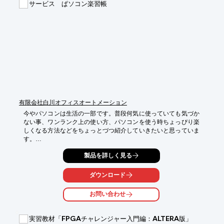
サービス ぱソコン楽習帳
ーカーと

組み合わせて最大限に活用することができます。

【特長】

■プログラムは14ステップ、2枚をジャンパーケーブルでつなげば

　28ステップの実行も可能

■Arduino互換のため別売のUSBケーブルでパソコンに接続して

　Arduinoを使ってプログラムすることも可能

■「えんぴつプログラマー電池ボックス付」は、電池を入れて

　コネクターで接続するだけですぐに使用可能　など

※詳しくはPDFをダウンロードしていただくか、お気軽にお問い
有限会社白川オフィスオートメーション
合わせください。
今やパソコンは生活の一部です。普段何気に使っていても気づか
ない事、ワンランク上の使い方、パソコンを使う時ちょっぴり楽
しくなる方法などをちょっとづつ紹介していきたいと思っていま
す。

パソコンワークに疲れたらちょっと息抜きしてぱソコン楽習帳を
製品を詳しく見る
覗いてみてください。
ダウンロード
お問い合わせ
実習教材「FPGAチャレンジャー入門編：ALTERA版」