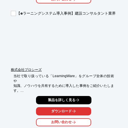
ことができます。

中学生・高校生を主体とした教材をはじめ、大学生・企業の初心
【eラーニングシステム導入事例】建設コンサルタント業界
者研修用

にも採用して頂いています。

【特長】

■サンプルプログラムを書き込んでいる

■大学生・企業の初心者研修用に採用有

■中学生・高校生を主体とした教材に最適

■C言語によるプログラムを作成することでカスタマイズ可能

※詳しくはカタログをご覧頂くか、お気軽にお問い合わせ下さ
い。
株式会社プロシーズ
当社で取り扱っている「LearningWare」をグループ全体の技術
や

知識、ノウハウを共有するために導入した事例をご紹介いたしま
す。

若手技術者の育成と次世代への技術継承、技術力の底上げが重要
製品を詳しく見る
な課題と

なっており、その研修プログラムを制作。

ダウンロード
導入した結果、基本は動画で学習するため、わからないときは一
お問い合わせ
時停止して

繰り返し見ることができるので、学習効率が高まっています。
