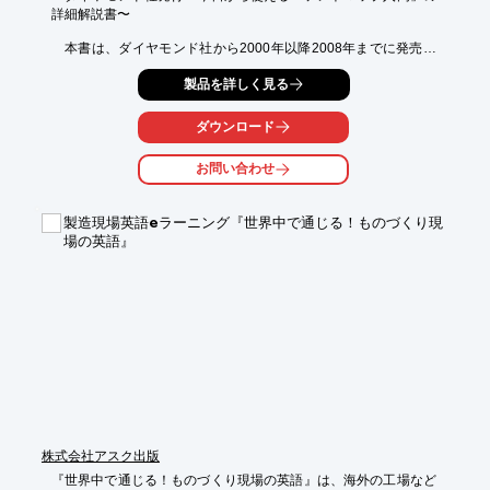
詳細解説書〜

　本書は、ダイヤモンド社から2000年以降2008年までに発売さ
れた「パテントマップ入門」「簡単パテントマップ」等の集積
製品を詳しく見る
版、本格版としての目的で作成したものである。

＊詳細な内容はカタログダウンロード（パンフレット）で。
ダウンロード
お問い合わせ
製造現場英語eラーニング『世界中で通じる！ものづくり現
場の英語』
株式会社アスク出版
『世界中で通じる！ものづくり現場の英語』は、海外の工場など