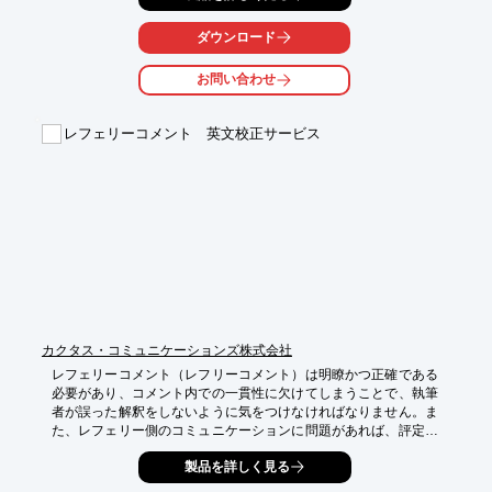
【特徴】

ダウンロード
○テキスト等を参照して、画面上に生産システムを構築

○画面上の生産システムをPLC、パソコン、マイコンで制御

お問い合わせ
○MM-3000シリーズを使ってメカトロ技術実習も可能

詳しくはお問い合わせ、またはカタログをダウンロードしてくだ
レフェリーコメント 英文校正サービス
さい。
カクタス・コミュニケーションズ株式会社
レフェリーコメント（レフリーコメント）は明瞭かつ正確である
必要があり、コメント内での一貫性に欠けてしまうことで、執筆
者が誤った解釈をしないように気をつけなければなりません。ま
た、レフェリー側のコミュニケーションに問題があれば、評定の
信憑性は台無しになってしまいます。例えば、執筆者の表現に明
製品を詳しく見る
確さを要求するならば、レフェリー側の言葉も間違いがなく、わ
かりやすくなければなりません。