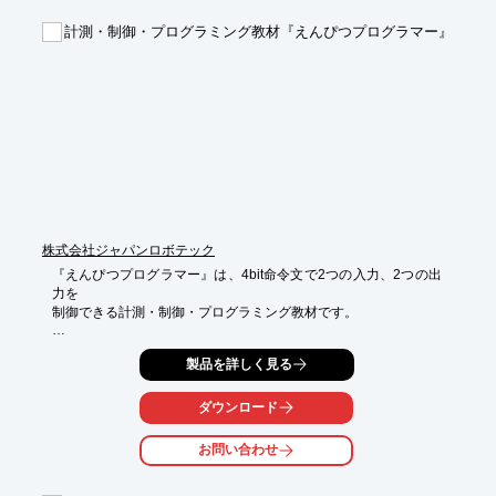
計測・制御・プログラミング教材『えんぴつプログラマー』
【事例概要】

■目的

・グループ全体の技術や知識、ノウハウを共有

・若手技術者の育成と次世代への技術継承、技術力の底上げ

■結果

・隙間時間を使って自分のペースで学習できる

・繰り返し見ることができるので、学習効率が高まっている

※詳しくはPDF資料をご覧いただくか、お気軽にお問い合わせ下
さい。
株式会社ジャパンロボテック
『えんぴつプログラマー』は、4bit命令文で2つの入力、2つの出
力を

制御できる計測・制御・プログラミング教材です。

「ボタン（抵抗センサー）」「明るさセンサー」の2つの入力
製品を詳しく見る
と、

「LED」とモーターや電球などを接続できる「出力端子」の2つ
の出力を、

ダウンロード
鉛筆でプログラムを書き込むだけで制御できます。

お問い合わせ
また、出力にモーターをつなげば、工作したものの動きを制御し
たり、

自律型のロボットを作ることが可能。理科実験の豆電球やモータ