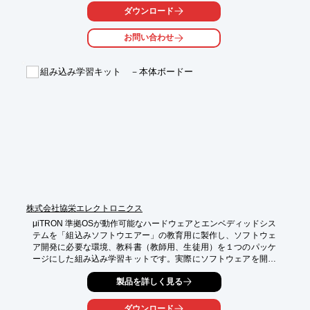
ダウンロード
お問い合わせ
組み込み学習キット －本体ボードー
株式会社協栄エレクトロニクス
μiTRON 準拠OSが動作可能なハードウェアとエンベディッドシス
テムを「組込みソフトウエアー」の教育用に製作し、ソフトウェ
ア開発に必要な環境、教科書（教師用、生徒用）を１つのパッケ
ージにした組み込み学習キットです。実際にソフトウェアを開発
し、μiTRON をハードウェア上で動作させるまでの手順を、基本
製品を詳しく見る
項目より詳しく学習することができます。ＣＰＵには、
HD641765ARF（SH2DSP：ルネサステクノロジ社製）を使用
し、デバックモニタからファームウェアの組み込みまでを、サン
ダウンロード