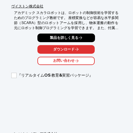
ヴイストン株式会社
アカデミック スカラロボットは、ロボットの制御技術を学習する
ためのプログラミング教材です。 座標変換などが容易な水平多関
節（SCARA）型のロボットアームを採用し、物体運搬の動作を
元にロボット制御プログラミングを学習できます。 また、付属の
ペンホルダに組み替えてボールペン等を装着でき、図形描画のプ
製品を詳しく見る
ログラミングも学習可能です。 本体は組み立て済みで、箱を開け
てすぐにプログラミングを開始できます。

ダウンロード
【特長】

■GUIソフトウェアとC言語プログラミングの二通りの制御が可能

お問い合わせ
■物体運搬と図形描画の2種類に組み替え可能

■OpenRTM-aistのサンプルプログラムを無償配布

『リアルタイムOS 教育&実習パッケージ』
※詳しくはPDF資料をご覧いただくか、お気軽にお問い合わせ下
さい。