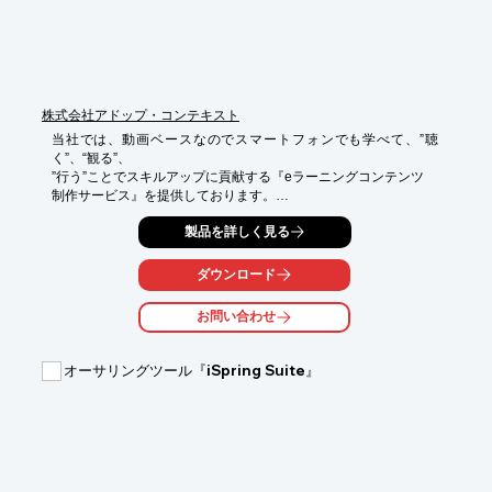
株式会社アドップ・コンテキスト
当社では、動画ベースなのでスマートフォンでも学べて、”聴
く”、“観る”、

”行う”ことでスキルアップに貢献する『eラーニングコンテンツ

制作サービス』を提供しております。

企業導入10万円（1名利用：15,000円）から動画研修を利用で
製品を詳しく見る
き、

現在、進行している研修に追加することが可能。

ダウンロード
また、ビジネススキルやコンプライアンス、オリジナル制作（動
お問い合わせ
画、

アニメーション）も対応できます。

オーサリングツール『iSpring Suite』
【メリット】

■コンテンツレビューをしてからの導入が可能

■経験豊富な実績ある講師から動画を通じ自分のペースで繰り返
し学べる

■先端技術からビジネススキルまで今後必要となるコンテンツが1
ケから導入可能

■オーダーメイドでのコンテンツ制作も可能
