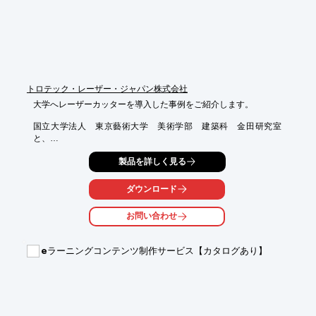
トロテック・レーザー・ジャパン株式会社
大学へレーザーカッターを導入した事例をご紹介します。

国立大学法人　東京藝術大学　美術学部　建築科　金田研究室
と、

国立大学法人　京都大学　デザインスクールに当社のレーザー加
製品を詳しく見る
工機を導入。

「精度が良くて速いです。故障もほとんどありません。」や

ダウンロード
「大きなトラブルが少ないので、メンテナンスも手間を取らずに
できている」

お問い合わせ
などのお声をいただいています。

【事例】

eラーニングコンテンツ制作サービス【カタログあり】
■国立大学法人　東京藝術大学　美術学部　建築科　金田研究室

■国立大学法人　京都大学　デザインスクール

※詳しくはPDF資料をご覧いただくか、お気軽にお問い合わせ下
さい。