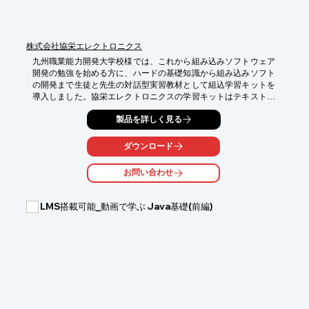
株式会社協栄エレクトロニクス
九州職業能力開発大学校様では、これから組み込みソフトウェア
開発の勉強を始める方に、ハードの基礎知識から組み込みソフト
の開発まで生徒と先生の対話型実習教材として組込学習キットを
導入しました。協栄エレクトロニクスの学習キットはテキストが
充実しております。この学習キットは、専門学校、工業高校、高
製品を詳しく見る
専、大学の学生向けに開発されたもので、実際にソフトウェアを
開発しμITRON (Ver4.0準拠)をハードウェア上で動作させるまで
の手順を基本項目から詳しく学習することができます。

ダウンロード
【特長】

お問い合わせ
○ハードウェアの信頼性と堅牢性が抜群

○豊富なサンプル

○タスクの動作状況が視覚的に確認できる

LMS搭載可能_動画で学ぶ Java基礎(前編)
その他詳細は、カタログをダウンロード、もしくはお問合せ下さ
い。