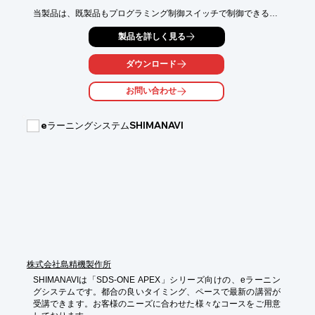
当製品は、既製品もプログラミング制御スイッチで制御できる

「フィルムターミナル」などを簡単に装着することが可能。

製品を詳しく見る
また、明るさセンサー・加速度センサー・温度センサー・

地磁気センサーを搭載しており、世界中の教育現場で使われてい
ダウンロード
ます。

お問い合わせ
【事例】

■開発品：小学生用理科教材『BBC micro:bit』

■共同開発会社：株式会社ベクレルセンター

eラーニングシステムSHIMANAVI
※詳しくはPDF資料をご覧いただくか、お気軽にお問い合わせ下
さい。
株式会社島精機製作所
SHIMANAVIは「SDS-ONE APEX」シリーズ向けの、eラーニン
グシステムです。都合の良いタイミング、ペースで最新の講習が
受講できます。お客様のニーズに合わせた様々なコースをご用意