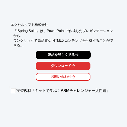
※詳しくはPDFをダウンロードして頂くか、お気軽にお問合せく
ださい。
エクセルソフト株式会社
『iSpring Suite』は、PowerPoint で作成したプレゼンテーション
から、

ワンクリックで高品質な HTML5 コンテンツを生成することがで
きる

eラーニング用オーサリングツールです。

製品を詳しく見る
インストールすると、PowerPoint のアドインとしてタブが追加
され、

ダウンロード
PowerPoint から簡単に変換を実行できるようになります。

お問い合わせ
また、PowerPoint で設定したレイアウトやアニメーションなど
の

エフェクトを維持したまま変換できるほか、ナレーションや動画
実習教材「キットで学ぶ！ARMチャレンジャー入門編」
を

埋め込み、表現力豊かなコンテンツを作成することが可能です。

【特長】

■PowerPoint と完璧に統合

■e ラーニング用コンテンツをらくらく作成

■コンテンツをより活動的に

■モバイルデバイスへのサポート
