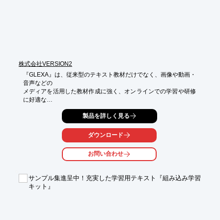
株式会社VERSION2
『GLEXA』は、従来型のテキスト教材だけでなく、画像や動画・
音声などの

メディアを活用した教材作成に強く、オンラインでの学習や研修
に好適な

eラーニングシステムです。

製品を詳しく見る
企業研修や社員教育に必要な研修や評価の管理・運用を一元化で
きます。

ダウンロード
ご要望の際はお気軽に、お問い合わせください。

お問い合わせ
【導入メリット】

■受講者の成績や評価がひと目でわかる

■受講忘れを未然に防ぐリマインド機能

サンプル集進呈中！充実した学習用テキスト『組み込み学習
■アンケート集計で受講者の情報を収集

キット』
■パソコンやタブレットスマートフォンで受講

※詳しくはPDFをダウンロードしていただくか、お問い合わせく
ださい。