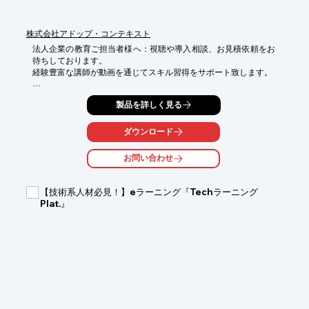
株式会社アドップ・コンテキスト
法人企業の教育ご担当者様へ：視聴や導入相談、お見積依頼をお
待ちしております。

経験豊富な講師が動画を通じてスキル習得をサポート致します。

​【学習目的】

製品を詳しく見る
Javaの基本を理解するために、Javaで何ができるのかプログラミ
ングの考え方を理解しながら実際の操作画面を見て、聞いて理解
します。統合開発環境であるEclipsを利用しJavaプログラミング
ダウンロード
の基礎的なスキルを習得します。書籍や記事等でJavaを学んだ方
も、講義形式の動画で実際の操作演習によりJavaプログラミング
お問い合わせ
への理解が深まります。

​【前提知識】

【技術系人材必見！】eラーニング『Techラーニング
Javaの基礎に関する初歩的な理解があると望ましい。

Plat.』
【学習対象者】

これからJavaプログラミングを始める方

【概要】

操作演習や講義による解説でJavaの基礎となるプログラミングを
理解します。統合開発環境であるEclipseを使ってどのように考
え、どのようにプログラミングを行なっていくのか、テーマごと
に詳細の解説によりJavaの基本を習得することができます。