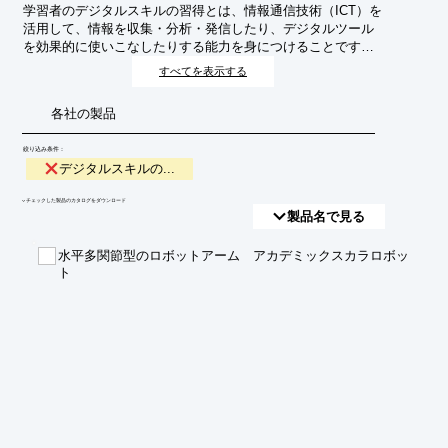
学習者のデジタルスキルの習得とは、情報通信技術（ICT）を
活用して、情報を収集・分析・発信したり、デジタルツール
を効果的に使いこなしたりする能力を身につけることです。
現代社会において不可欠なリテラシーであり、学習者の主体
すべてを表示する
的な学びや将来のキャリア形成において重要な役割を果たし
ます。
各社の製品
絞り込み条件：
デジタルスキルの...
​▼チェックした製品のカタログをダウンロード
製品名で見る
水平多関節型のロボットアーム アカデミックスカラロボッ
ト