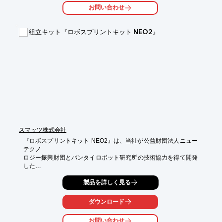
も、講義形式の動画で実際の操作演習によりJavaプログラミング
お問い合わせ
への理解が深まります。

​【前提知識】

Java基礎前編を学習していることが望ましい

組立キット『ロボスプリントキット NEO2』
【学習対象者】

これからJavaプログラミングを始める方

【概要】

操作演習や講義による解説でJavaの基礎となるプログラミングを
理解します。統合開発環境であるEclipseを使ってどのように考
え、どのようにプログラミングを行なっていくのか、テーマごと
に詳細の解説によりJavaの基本を習得することができます。
スマッツ株式会社
『ロボスプリントキット NEO2』は、当社が公益財団法人ニュー
テクノ

ロジー振興財団とバンタイロボット研究所の技術協力を得て開発
した

製品です。

製品を詳しく見る
サンプルプログラムを書き込んでいるので、そのままでも動かす
ことは

ダウンロード
可能ですが、C言語によるプログラムを作成することでカスタマ
イズする

お問い合わせ