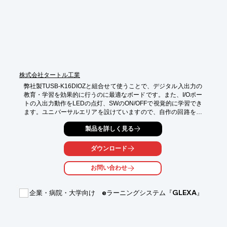
※詳しくは関連リンクをご覧いただくか、お気軽にお問い合わせ
ください。
株式会社タートル工業
弊社製TUSB-K16DIOZと組合せて使うことで、デジタル入出力の
教育・学習を効果的に行うのに最適なボードです。また、I/Oポー
トの入出力動作をLEDの点灯、SWのON/OFFで視覚的に学習でき
ます。ユニバーサルエリアを設けていますので、自作の回路を追
加することも可能です。
製品を詳しく見る
ダウンロード
お問い合わせ
企業・病院・大学向け eラーニングシステム『GLEXA』