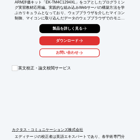
ARM評価キット「EK-TM4C1294XL」をコアとしたプログラミン
グ実習教材応用編。実践的な組み込みWebサーバの構築方法を学
ぶカリキュラムとなっており、ウェブブラウザを介したマイコン
制御、マイコンに取り込んだデータのウェブブラウザでのモニタ
リング、SDカードへのログデータの保存といった実習を取扱っ
製品を詳しく見る
ています。オールインワンのセット内容で教育・研修においてス
ムーズに学習を進めることができます。

ダウンロード
◎「ARM Cortex-M4」を使用した組み込みウェブサーバの構築方
法を実践的に学習

お問い合わせ
◎課題内容からフローチャートまで丁寧に解説したPDFテキスト

◎環境構築、プロジェクトの作成・実行手順も網羅しており導入
をスムーズに

英文校正・論文校閲サービス
◎解説どおりに進めるだけで組み込みウェブサーバが完成

◎サンプルソースを全掲載しておりメーカーサイトからダウンロ
ードも可能

◎サイズ：260×185×50（mm）

◎ISBN：978-4-903272-85-6　C3855
カクタス・コミュニケーションズ株式会社
エディテージの校正者は英語エキスパートであり、各学術専門分