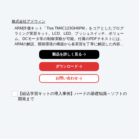
※詳しくは PDF をダウンロードしていただくか、お気軽にお問
い合わせください。
株式会社アドウィン
ARM評価キット「Tiva TM4C123GH6PM」をコアとしたプログ
ラミング実習キット。LCD、LED、プッシュスイッチ、ボリュー
ム、DCモータ等の制御実験が可能。付属のPDFテキストには、
ARMの解説、開発環境の構築から各実習を丁寧に解説した内容を
収録。オールインワンのセット構成で個人学習から教育・研修ま
製品を詳しく見る
で幅広くご活用いただけます。

◎ARMマイコンの開発環境構築やプログラミングの基本を網羅

ダウンロード
◎ARM評価キットと専用ボードのキット構成で実習がスムーズ

◎厚生労働省認定教材（第41136号）

お問い合わせ
◎コンパクトな設計により省スペースでの学習が可能

◎メーカーサイトでサンプルソースのダウンロードが可能
【組込学習キットの導入事例】ハードの基礎知識～ソフトの
開発まで