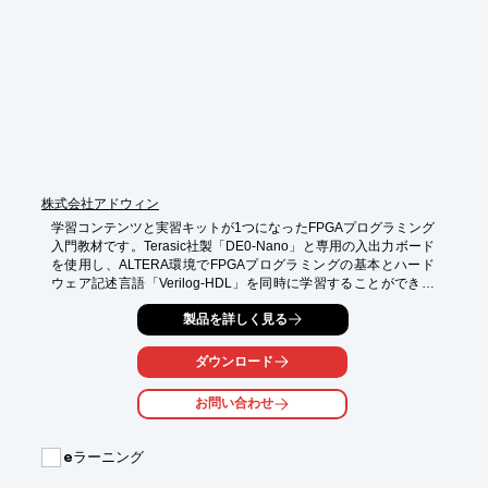
株式会社アドウィン
学習コンテンツと実習キットが1つになったFPGAプログラミング
入門教材です。Terasic社製「DE0-Nano」と専用の入出力ボード
を使用し、ALTERA環境でFPGAプログラミングの基本とハード
ウェア記述言語「Verilog-HDL」を同時に学習することができま
す。導入部である環境構築から丁寧に解説したステップアップ方
製品を詳しく見る
式で理解を深められるコンテンツ構成となっています。

◎ALTERA社の開発環境でFPGA学習を始めたい方にオススメ

ダウンロード
◎開発環境の構築とFPGAの基本回路を網羅したカリキュラム

◎DE0-Nanoと専用ボードの組み合わせで実習が分かりやすい

お問い合わせ
◎ハードウェア記述言語「Verilog-HDL」を同時学習

◎CDにはPDFテキストと共に各課題のサンプルソースや資料集
を収録
eラーニング