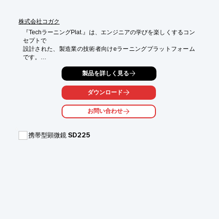
株式会社コガク
『TechラーニングPlat.』は、エンジニアの学びを楽しくするコン
セプトで

設計された、製造業の技術者向けeラーニングプラットフォーム
です。

製造業で必要とされる様々な分野を幅広くカバーし、

製品を詳しく見る
250講座・2,000以上の技術系コンテンツを受け放題でご提供。

オリジナル学習プランの作成機能により効率的な学びに貢献しま
ダウンロード
す。

お問い合わせ
また、オーディオブックも追加料金なしで利用可能なほか、

本来有料セミナーである公開型セミナーに無料で参加し放題で
す。

携帯型顕微鏡 SD225
1名あたり月額換算2,475円(税込)でご利用いただけます。

【特長】

■エンジニアに役立つ楽しい学びが詰まったプラットフォーム

■技術者向けのeラーニング2,000コンテンツ以上が受け放題

■50年以上のノウハウから対象者やテーマに合わせた学習プラン
を用意

■新規講座、オーディオブック、お役立ち情報も追加料金なし

■1名からお申し込み可能（ご契約期間は1年間となります）

※“PDFダウンロード”より概要をまとめた資料をご覧いただけま