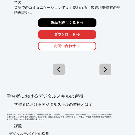
での

英語でのコミュニケーションでよく使われる、製造現場特有の英
語表現や

語彙などを学ぶeラーニングコースです。

製品を詳しく見る
5S（整理・整頓・清掃・清潔・躾）に関連した表現や、数・単位
の表現と

ダウンロード
いった知識、提案や指示など業務上の意思疎通、あるいは日常会
話など、

お問い合わせ
製造現場でよく用いられる用語や表現には独特なものがありま
す。

それを学び、身につけることで、海外の工場での技術指導や、日
本での

1 / 1
外国人研修生への指導など、英語が必要な場面でスムーズにコミ
ュニケーション

をとることができるようになるのです。

【特長】

学習者におけるデジタルスキルの習得
■すぐに役に立つ重要単語・フレーズを優先的に扱っている

■豊富な課題を通して学習内容の理解を深める

学習者におけるデジタルスキルの習得とは？
■製造現場で必要な英語表現が自然と頭に入るようになっている

学習者のデジタルスキルの習得とは、情報通信技術（ICT）を活用して、情報を収集・分析・発信したり、デジタルツールを効果的
※詳しくはPDF資料をご覧いただくか、お気軽にお問い合わせ下
に使いこなしたりする能力を身につけることです。現代社会において不可欠なリテラシーであり、学習者の主体的な学びや将来の
キャリア形成において重要な役割を果たします。
さい。
​課題
デジタルデバイドの格差