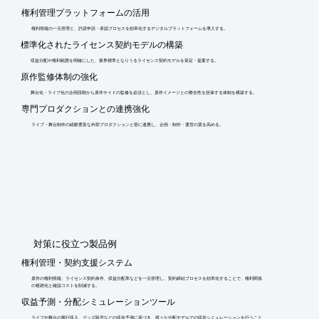
権利管理プラットフォームの活用
権利情報の一元管理と、許諾申請・承認プロセスを効率化するデジタルプラットフォームを導入する。
標準化されたライセンス契約モデルの構築
収益分配や権利範囲を明確にした、業界標準となりうるライセンス契約モデルを策定・提案する。
原作監修体制の強化
舞台化・ライブ化の企画段階から原作サイドの監修を必須とし、原作イメージとの整合性を担保する体制を構築する。
専門プロダクションとの連携強化
ライブ・舞台制作の経験豊富な外部プロダクションと密に連携し、企画・制作・運営の質を高める。
​対策に役立つ製品例
権利管理・契約支援システム
原作の権利情報、ライセンス契約条件、収益分配率などを一元管理し、契約締結プロセスを効率化することで、権利関係
の複雑化と確認コストを削減する。
収益予測・分配シミュレーションツール
ライブや舞台の興行収入、グッズ販売などの収益予測に基づき、様々な分配モデルでの収益シミュレーションを行うこと