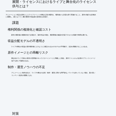
展開・ライセンスにおけるライブと舞台化のライセンス
供与とは？
アニメーション作品を原作としたライブイベントや舞台公演の権利を、権利者から許諾を得て実施すること。原作の魅力を多角的
に展開し、新たなファン層の獲得や収益源の多様化を目指す。
​課題
権利関係の複雑化と確認コスト
原作の権利者が複数存在する場合や、海外作品の場合、権利関係の確認や許諾プロセスが煩雑で時間を要する。
収益分配モデルの不透明さ
ライブや舞台の収益が原作権利者にどのように分配されるかのモデルが不明確で、交渉が難航することがある。
原作イメージとの乖離リスク
舞台化やライブ演出が原作の世界観やキャラクターイメージと乖離した場合、原作ファンからの反発やブランドイメージ
低下を招く可能性がある。
制作・運営ノウハウの不足
アニメーション制作会社が、ライブや舞台の企画・制作・運営に関する専門的なノウハウを持っていない場合、質の高い
コンテンツ提供が困難になる。
​対策