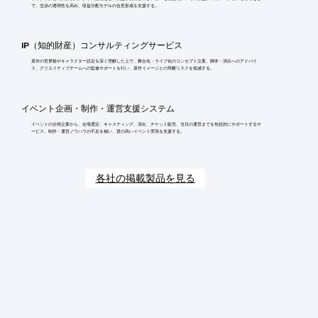
で、交渉の透明性を高め、収益分配モデルの合意形成を支援する。
IP（知的財産）コンサルティングサービス
原作の世界観やキャラクター設定を深く理解した上で、舞台化・ライブ化のコンセプト立案、脚本・演出へのアドバイ
ス、クリエイティブチームへの監修サポートを行い、原作イメージとの乖離リスクを低減する。
イベント企画・制作・運営支援システム
イベントの企画立案から、会場選定、キャスティング、演出、チケット販売、当日の運営までを包括的にサポートするサ
ービス。制作・運営ノウハウの不足を補い、質の高いイベント実現を支援する。
各社の掲載製品を見る