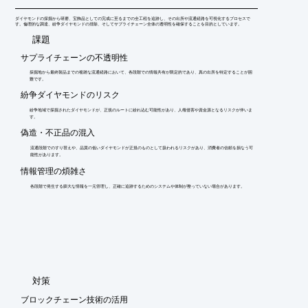
ダイヤモンドの採掘から研磨、宝飾品としての完成に至るまでの全工程を追跡し、その出所や流通経路を可視化するプロセスで
す。倫理的な調達、紛争ダイヤモンドの排除、そしてサプライチェーン全体の透明性を確保することを目的としています。
​課題
サプライチェーンの不透明性
採掘地から最終製品までの複雑な流通経路において、各段階での情報共有が限定的であり、真の出所を特定することが困
難です。
紛争ダイヤモンドのリスク
紛争地域で採掘されたダイヤモンドが、正規のルートに紛れ込む可能性があり、人権侵害や資金源となるリスクが伴いま
す。
偽造・不正品の混入
流通段階でのすり替えや、品質の低いダイヤモンドが正規のものとして扱われるリスクがあり、消費者の信頼を損なう可
能性があります。
情報管理の煩雑さ
各段階で発生する膨大な情報を一元管理し、正確に追跡するためのシステムや体制が整っていない場合があります。
​対策
ブロックチェーン技術の活用