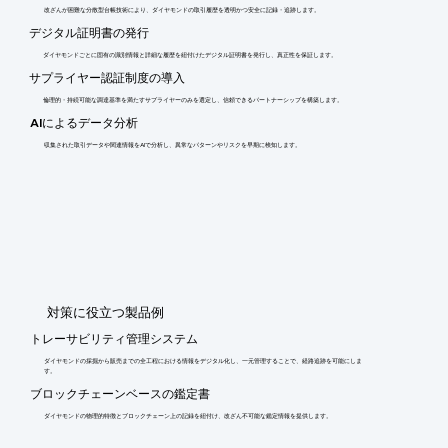
改ざんが困難な分散型台帳技術により、ダイヤモンドの取引履歴を透明かつ安全に記録・追跡します。
デジタル証明書の発行
ダイヤモンドごとに固有の識別情報と詳細な履歴を紐付けたデジタル証明書を発行し、真正性を保証します。
サプライヤー認証制度の導入
倫理的・持続可能な調達基準を満たすサプライヤーのみを選定し、信頼できるパートナーシップを構築します。
AIによるデータ分析
収集された取引データや関連情報をAIで分析し、異常なパターンやリスクを早期に検知します。
​対策に役立つ製品例
トレーサビリティ管理システム
ダイヤモンドの採掘から販売までの全工程における情報をデジタル化し、一元管理することで、経路追跡を可能にしま
す。
ブロックチェーンベースの鑑定書
ダイヤモンドの物理的特徴とブロックチェーン上の記録を紐付け、改ざん不可能な鑑定情報を提供します。