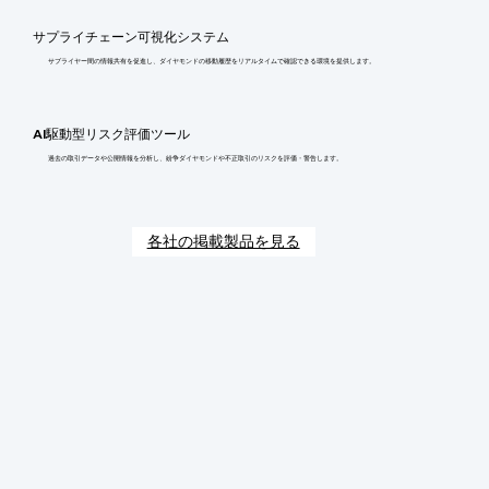
サプライチェーン可視化システム
サプライヤー間の情報共有を促進し、ダイヤモンドの移動履歴をリアルタイムで確認できる環境を提供します。
AI駆動型リスク評価ツール
過去の取引データや公開情報を分析し、紛争ダイヤモンドや不正取引のリスクを評価・警告します。
各社の掲載製品を見る