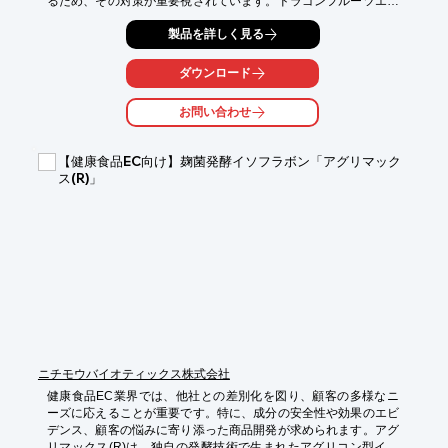
るため、その対策が重要視されています。ドラゴンフルーツエク
だけます。
ソソームは、抗酸化作用を持つ成分として、サプリメントへの配
製品を詳しく見る
合に最適です。

【活用シーン】

ダウンロード
・抗酸化サプリメント

・エイジングケアサプリメント

お問い合わせ
・健康維持サプリメント

【導入の効果】

【健康食品EC向け】麹菌発酵イソフラボン「アグリマック
・抗酸化作用による健康維持

ス(R)」
・アンチエイジング効果

・差別化された製品開発

当社は、エクソソーム研究で皆様の健康と美に貢献しています。
エクソソームなどの先進のサイエンスに基づくヘルスケアによっ
て、疾患の予防や未病ケアを実現します。ご要望の際はお気軽に
お問い合わせください。
ニチモウバイオティックス株式会社
健康食品EC業界では、他社との差別化を図り、顧客の多様なニ
ーズに応えることが重要です。特に、成分の安全性や効果のエビ
デンス、顧客の悩みに寄り添った商品開発が求められます。アグ
リマックス(R)は、独自の発酵技術で生まれたアグリコン型イソ