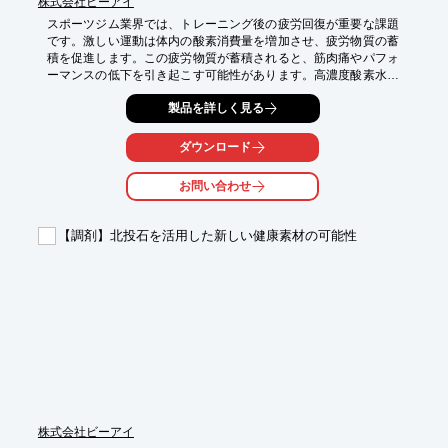
株式会社ビーアイ
スポーツジム業界では、トレーニング後の疲労回復が重要な課題
です。激しい運動は体内の酸素消費量を増加させ、疲労物質の蓄
積を促進します。この疲労物質が蓄積されると、筋肉痛やパフォ
ーマンスの低下を引き起こす可能性があります。高濃度酸素水の
摂取は、体内の酸素供給を効率化し、疲労回復を促進する可能性
製品を詳しく見る
があります。OXY+ dairyは、ジムの利用者の健康維持とパフォー
マンス向上をサポートします。

ダウンロード
【活用シーン】

・トレーニング後のリカバリー

お問い合わせ
・会員向けサービスの付加価値向上

・健康志向の顧客獲得

【調剤】北投石を活用した新しい健康素材の可能性
【導入の効果】

・疲労回復の促進

・パフォーマンス向上への貢献

・顧客満足度の向上
株式会社ビーアイ