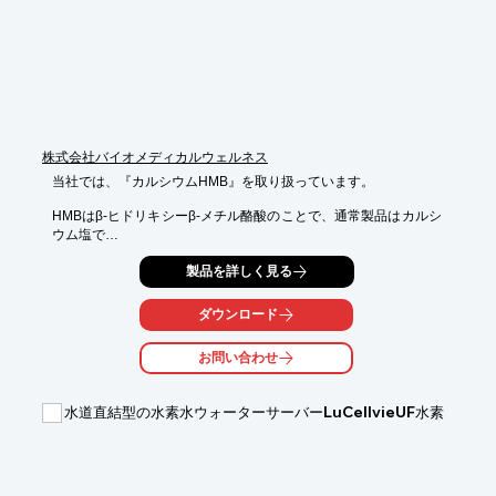
■コルジセプスはコルジセピンを多く含む

※詳しくはカタログをご覧頂くか、お気軽にお問い合わせ下さ
い。
株式会社バイオメディカルウェルネス
当社では、『カルシウムHMB』を取り扱っています。

HMBはβ-ヒドリキシーβ-メチル酪酸のことで、通常製品はカルシ
ウム塩で

供給されます。

製品を詳しく見る
本製品は外部テストおよび内部検査でその品質がチェック（GMP
の品質管理に

ダウンロード
基づく）されており、食品ISO22000取得済みで、国内加工メー
カーは

お問い合わせ
FFSC22000取得済みです。

【特長】

水道直結型の水素水ウォーターサーバーLuCellvieUF水素
■運動後の筋組織へのダメ ージを減らす：スポーツマン向け、競
走馬

■筋重量を増やす：高齢者、ダイエット中基礎代謝増やす、競走
馬

■体脂肪を減らす：ダイエット
