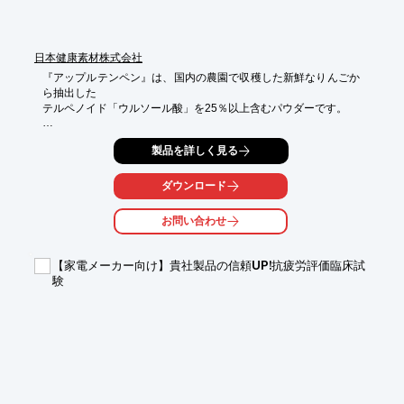
もしくはお問い合わせ下さい。
日本健康素材株式会社
『アップルテンペン』は、国内の農園で収穫した新鮮なりんごか
ら抽出した

テルペノイド「ウルソール酸」を25％以上含むパウダーです。

ウルソール酸は、筋骨格細胞でのIGF-1産生を増やし、筋肉萎
製品を詳しく見る
縮・筋力低下を

予防します。

ダウンロード
【特長】

■ウルソール酸を25％含む

お問い合わせ
■筋肉萎縮・筋力低下を予防

※詳しくはPDFをダウンロードして頂くか、お気軽にお問い合わ
【家電メーカー向け】貴社製品の信頼UP!抗疲労評価臨床試
せ下さい。
験