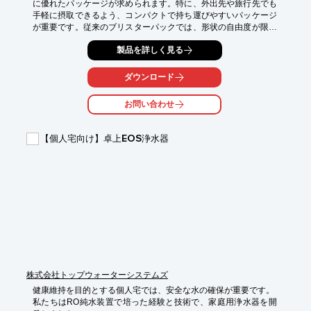
に優れたパッケージが求められます。特に、外出先や旅行先でも
手軽に摂取できるよう、コンパクトで持ち運びやすいパッケージ
が重要です。従来のブリスターパックでは、形状の自由度が限ら
れ、携帯性を損なうこともありました。新工法ポッチ式ブリスタ
製品を詳しく見る
ーは、様々な形状に対応し、コンパクトで携帯性に優れたパッケ
ージを実現します。

ダウンロード
【活用シーン】

・個包装のサプリメント

お問い合わせ
・持ち運び用サンプル

・旅行用セット

【個人宅向け】卓上EOS浄水器
【導入の効果】

・携帯性の向上

・消費者の利便性向上

・ブランドイメージ向上
株式会社トップウォーターシステムズ
健康維持を目的とする個人宅では、安全な水の確保が重要です。

私たちはRO純水装置で培った経験と技術で、家庭用浄水器を開