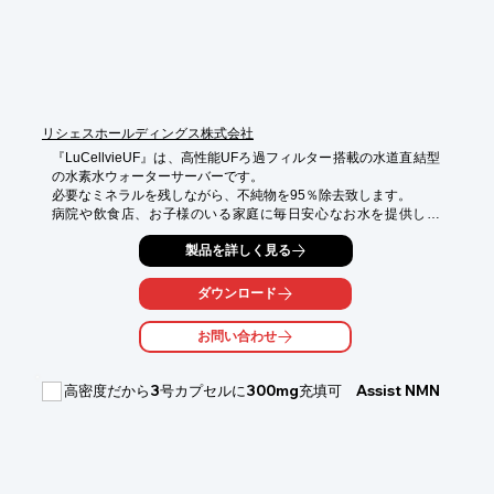
■回復力を改善する：スポーツマン、高齢者、手術後患者、競走
馬

※詳しくはPDFをダウンロードしていただくか、お気軽にお問い
合わせください。
リシェスホールディングス株式会社
『LuCellvieUF』は、高性能UFろ過フィルター搭載の水道直結型
の水素水ウォーターサーバーです。

必要なミネラルを残しながら、不純物を95％除去致します。

病院や飲食店、お子様のいる家庭に毎日安心なお水を提供しま
す。

製品を詳しく見る
【選ばれる理由】

■経済的：補充の度に費用が掛かる、交換の手間、保管の煩わし
ダウンロード
さを失くしました。

　　　　　1リットル（1ℓ）あたり約0.8円です。

お問い合わせ
■衛生的：突然の故障や水漏れにも安心のアフターケア。すぐに
同等品をご用意します。

　　　　　定期的なメンテナンスでフィルター交換や本体の清掃
高密度だから3号カプセルに300mg充填可 Assist NMN
を致します。

■効率的：温水と冷水がいつでもご利用できます。寒い季節にお
湯を沸かす必要もなく、

　　　　　赤ちゃんのミルクやお茶、コーヒー、炊飯など手軽に
ご利用頂けます。
