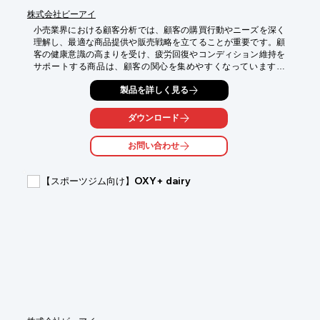
株式会社ビーアイ
小売業界における顧客分析では、顧客の購買行動やニーズを深く
理解し、最適な商品提供や販売戦略を立てることが重要です。顧
客の健康意識の高まりを受け、疲労回復やコンディション維持を
サポートする商品は、顧客の関心を集めやすくなっています。
TOJIは、日本の伝統的な「湯治」文化をベースに開発されたリカ
製品を詳しく見る
バリー・コンディショニング製品ブランドです。このTOJI製品を
顧客分析に活用することで、顧客の健康ニーズに応え、新たな購
買機会を創出できます。

ダウンロード
【活用シーン】

お問い合わせ
・顧客の購買データとTOJI製品の関連性を分析

・店舗での製品体験イベントの実施

・顧客への健康に関する情報提供

【スポーツジム向け】OXY+ dairy
【導入の効果】

・顧客の健康意識への訴求による売上向上

・顧客データの分析による商品開発への貢献

・顧客ロイヤリティの向上