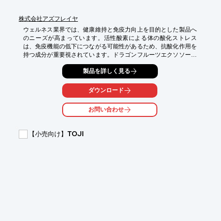
株式会社アズフレイヤ
ウェルネス業界では、健康維持と免疫力向上を目的とした製品へ
のニーズが高まっています。活性酸素による体の酸化ストレス
は、免疫機能の低下につながる可能性があるため、抗酸化作用を
持つ成分が重要視されています。ドラゴンフルーツエクソソーム
は、抗酸化作用を持つ成分として、免疫力サポートを目的とした
製品を詳しく見る
サプリメントへの配合に最適です。

【活用シーン】

ダウンロード
・免疫力サポートサプリメント

・健康維持サプリメント

お問い合わせ
【導入の効果】

・抗酸化作用による健康維持

【小売向け】TOJI
・免疫機能のサポート

・差別化された製品開発