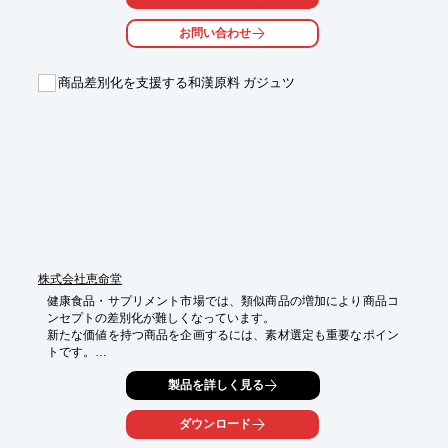
・ショッピングモール内の休憩スペース

・イベントスペース

お問い合わせ
・災害時の避難場所

【導入の効果】

商品差別化を支援する和漢原料 ガジュツ
・冷暖房完備で快適な空間

・Wi-Fiによる情報提供

・プライバシー保護

・CO2排出ゼロによる環境配慮
株式会社恵命堂
健康食品・サプリメント市場では、類似商品の増加により商品コ
ンセプトの差別化が難しくなっています。

新たな価値を持つ商品を企画するには、素材選定も重要なポイン
トです。

ガジュツは和漢素材として長年活用されてきた植物原料で、商品
製品を詳しく見る
の独自性向上やラインアップ拡充に活用できます。健康志向市場
への提案やOEM商品の開発など、付加価値の高い商品づくりを支
援します。
ダウンロード