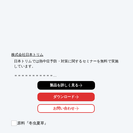
※詳しくはPDF資料をご覧いただくか、お気軽にお問い合わせ下
さい。
株式会社日本トリム
日本トリムでは熱中症予防・対策に関するセミナーを無料で実施
しています。

＝＝＝＝＝＝＝＝＝＝＝

実施日：ご希望に合わせてお伺いいたします。

製品を詳しく見る
＝＝＝＝＝＝＝＝＝＝＝

ダウンロード
熱中症を予防するためには、のどが渇く前に意識的に水分補給を
行う習慣を付けることが大切です。

お問い合わせ
東北大学病院では、日々の生活の中で行うことのできる熱中症対
策として「先制飲水」が提唱されています。

原料『冬虫夏草』