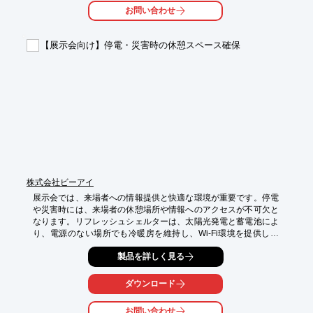
お問い合わせ
【展示会向け】停電・災害時の休憩スペース確保
株式会社ビーアイ
展示会では、来場者への情報提供と快適な環境が重要です。停電
や災害時には、来場者の休憩場所や情報へのアクセスが不可欠と
なります。リフレッシュシェルターは、太陽光発電と蓄電池によ
り、電源のない場所でも冷暖房を維持し、Wi-Fi環境を提供しま
す。展示会来場者の安全確保と、情報提供をサポートします。

製品を詳しく見る
【活用シーン】

・イベント会場の一時休憩所

ダウンロード
・災害時の避難スペース

・情報提供ステーション

お問い合わせ