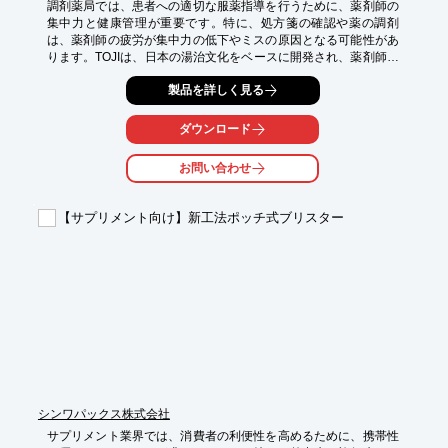
調剤薬局では、患者への適切な服薬指導を行うために、薬剤師の
集中力と健康管理が重要です。特に、処方箋の確認や薬の調剤
は、薬剤師の疲労が集中力の低下やミスの原因となる可能性があ
ります。TOJIは、日本の湯治文化をベースに開発され、薬剤師の
疲労回復とコンディション維持をサポートします。

製品を詳しく見る
【活用シーン】

・薬剤師の休憩スペース

ダウンロード
・服薬指導ブース

・薬局スタッフ向けの福利厚生

お問い合わせ
【導入の効果】

・疲労回復を促進し、集中力とパフォーマンスの向上

【サプリメント向け】新工法ポッチ式ブリスター
・心身のバランスを整え、ストレス軽減

・薬剤師の健康維持と、より良い服薬指導の提供
シンワパックス株式会社
サプリメント業界では、消費者の利便性を高めるために、携帯性