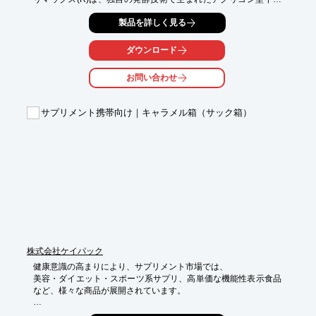
フラボンであり、更年期症状、妊活、男性向けなど、幅広い層に
製品を詳しく見る
向けたデータが豊富です。安全性が高く、多様なニーズに対応で
きる点が、貴社のECサイトでの差別化に貢献します。

ダウンロード
【活用シーン】

・更年期症状に悩む女性向けサプリメント

お問い合わせ
・妊活中の女性向けサプリメント

・男性向け前立腺ケアサプリメント

サプリメント携帯向け｜キャラメル箱（サック箱）
【導入の効果】

・顧客の多様なニーズへの対応

・商品の付加価値向上

・リピーター獲得の促進
株式会社ケイパック
健康意識の高まりにより、サプリメント市場では、

美容・ダイエット・スポーツ系サプリ、高単価な機能性表示食品
など、様々な商品が展開されています。

消費者が手軽に持ち運びができ、必要な時に摂取できるパッケー