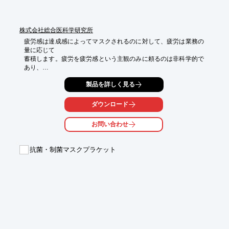
株式会社総合医科学研究所
疲労感は達成感によってマスクされるのに対して、疲労は業務の
量に応じて

蓄積します。疲労を疲労感という主観のみに頼るのは非科学的で
あり、

危険と言わざるを得ません。

製品を詳しく見る
そこで当社は、疲労の権威である大学研究者を結集させ、

「疲労定量化及び抗疲労医薬・食品開発プロジェクト」を立ち上
ダウンロード
げました。

お問い合わせ
疲労定量化のためのバイオマーカーの開発と評価システムの確立
を行い、

疲労の評価システムを世界に先駆けて開発します。

抗菌・制菌マスクプラケット
疲労評価試験の受託についてご興味のある方はお気軽にお問い合
わせください。

 【抗疲労効果検証ヒト試験・種類】

■疲労負荷条件下での試験

■日常疲労を対象とした試験

■パフォーマンス評価(心身の活動能力・能率の評価)

■疲労感の評価

■日常疲労の客観的評価指標
