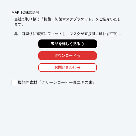
※詳しくはPDF資料をご覧いただくか、お気軽にお問い合わせ下
MAKITO株式会社
さい。
当社で取り扱う『抗菌・制菌マスクプラケット』をご紹介いたし
ます。

鼻、口周りに確実にフィットし、マスクが直接肌に触れず空間を
作ることによって、

製品を詳しく見る
言葉もこもらず呼吸もしやすくなり、仕事の効率がアップしま
す。

ダウンロード
また、ナノ銀イオンの高い抗菌性と持続性により、嫌な臭いも長
期間除去。

お問い合わせ
清潔で快適なマスク生活をサポートします。

機能性素材『グリーンコーヒー豆エキス末』
【特長】

■暑さ対策

　・マスク蒸れ大幅軽減

■臭い対策

　・ナノ銀イオンの力で消臭

■通気性向上

　・マスク時の息苦しさ大幅軽減

※詳しくはPDF資料をご覧いただくか、お気軽にお問い合わせ下
さい。