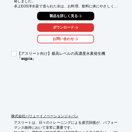
発しました。

卓上EOS浄水器で造られた水は、お料理、飲料に体にやさしく毎
日の生活にうるおいをもたらします。

製品を詳しく見る
水道水の塩素や不純物、さらにはPFASといった有害物質への対
策が求められています。

卓上EOS浄水器は、RO（逆浸透膜）方式でご家庭で安心・安全
ダウンロード
な水を提供します。

お問い合わせ
【活用シーン】

・毎日の飲料水として

・料理に使用する水として

【アスリート向け】最高レベルの高濃度水素発生機
・赤ちゃんのミルク作りに

『aqpia』
・ペットの飲み水として

【導入の効果】

・健康的な生活をサポート

・美味しい水で料理の質を向上

・非常時の水の確保

・PFASなどの有害物質を除去
株式会社バリューイノベーションジャパン
アスリートは、日々のトレーニングによる疲労回復が、パフォー
マンス維持において非常に重要です。
