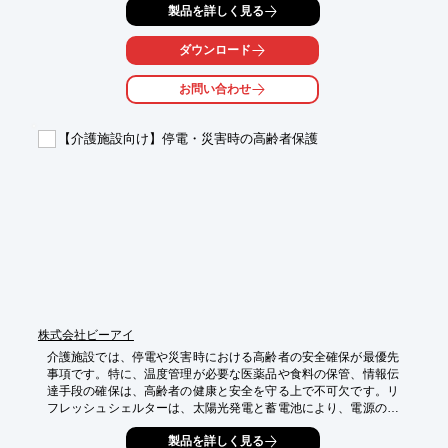
製品を詳しく見る
ジが求められます。

カプセルや錠剤を一粒ずつ包装するＰＴＰ包装や、個包装された
商品を収納する外装箱として活用されるのがサック箱です。

ダウンロード
サック箱の機能性だけではなく、サック箱表面にはブランドロゴ
お問い合わせ
や商品イメージを印刷し、消費者に安心感を与えるツールとして
使えます。

また裏面には商品の用途などを記載できるスペースを広く確保で
【介護施設向け】停電・災害時の高齢者保護
きるため、

サプリメントの安全性や注意事項などを記載することにより、消
費者も安心して購入することができます。

サック箱はシンプルな形状なので、外出時に使用し箱が不要にな
ってもコンパクトに折りたたみ、

処分するまでの間もかさばる事なく保管し普通ゴミとして処分で
きます。

用途や内容物に合わせた紙器設計から印刷・打抜き・貼りまで一
貫した対応しております。

商品を守るだけでなく、ブランド価値を高めるサック箱のご提案
株式会社ビーアイ
をいたします。
介護施設では、停電や災害時における高齢者の安全確保が最優先
事項です。特に、温度管理が必要な医薬品や食料の保管、情報伝
達手段の確保は、高齢者の健康と安全を守る上で不可欠です。リ
フレッシュシェルターは、太陽光発電と蓄電池により、電源のな
い場所でも冷蔵・冷凍機能を維持し、医薬品や食料の品質を保全
製品を詳しく見る
します。また、Wi-Fi環境を提供し、外部との情報連携を可能にし