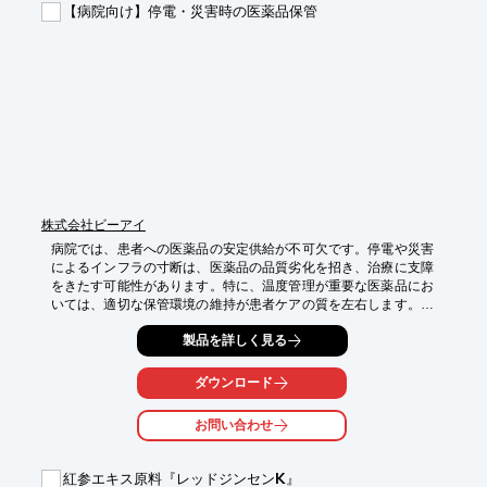
・客室への設置

【病院向け】停電・災害時の医薬品保管
【導入の効果】

・お客様の健康志向に応える

・施設のブランドイメージ向上

・リピーターの獲得
株式会社ビーアイ
病院では、患者への医薬品の安定供給が不可欠です。停電や災害
によるインフラの寸断は、医薬品の品質劣化を招き、治療に支障
をきたす可能性があります。特に、温度管理が重要な医薬品にお
いては、適切な保管環境の維持が患者ケアの質を左右します。リ
フレッシュシェルターは、太陽光発電と蓄電池により、電源のな
製品を詳しく見る
い場所でも冷蔵・冷凍機能を維持し、医薬品の品質を長期にわた
って保全します。緊急時の医薬品備蓄に対応し、患者への安定供
給を支えることで、患者ケアをサポートします。

ダウンロード
【活用シーン】

お問い合わせ
・医薬品の備蓄倉庫

・災害対策本部

・一時的な医薬品保管場所

紅参エキス原料『レッドジンセンK』