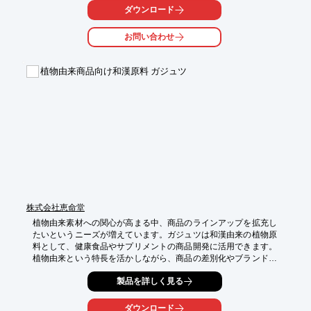
ダウンロード
【活用シーン】

・更年期症状の緩和

お問い合わせ
・美容と健康維持

・妊活サポート

・男性の健康維持

植物由来商品向け和漢原料 ガジュツ
【導入の効果】

・多様な健康ニーズへの対応

・安全な成分による健康サポート

・エビデンスに基づいた効果への期待
株式会社恵命堂
植物由来素材への関心が高まる中、商品のラインアップを拡充し
たいというニーズが増えています。ガジュツは和漢由来の植物原
料として、健康食品やサプリメントの商品開発に活用できます。
植物由来という特長を活かしながら、商品の差別化やブランド価
値向上につながる商品企画をサポートします。
製品を詳しく見る
ダウンロード