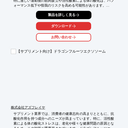
特に激しい運動後の筋肉疲労や活性酸素による体の酸化は、パフ
ォーマンス低下や怪我のリスクを高める可能性があります。

当製品は、国内唯一の純日本製。

製品を詳しく見る
その高い技術で高濃度水素を生成し、疲労回復の促進やパフォー
マンスの維持・向上をサポートします。

ダウンロード
【活用シーン（例）】

・トレーニング後の疲労回復

お問い合わせ
・試合後のリカバリー

・日々のコンディション管理

【サプリメント向け】ドラゴンフルーツエクソソーム
【期待できる効果】

・疲労回復の促進

・パフォーマンス維持

・コンディション管理の向上　等

【選ばれる理由】

＜公的機関が認めた最高レベルの純度＞

当製品は独自の技術による安全で高効率な水電解方式により、
99.89%という最高レベルの純度の水素を生成します。

その純度は公的研究機関「神奈川県立産業技術総合研究所」によ
って正式に検証・証明されております。

株式会社アズフレイヤ
＜国内唯一！開発から製造まですべてが日本製＞

サプリメント業界では、消費者の健康志向の高まりとともに、抗
当製品は、研究者自らが開発・設計・アフターフォローまで担
酸化作用を持つ成分へのニーズが高まっています。特に、活性酸
当。

素による体の酸化ストレスは、老化や様々な健康問題の原因とな
全工程が国内完結の純日本製ですので、安心して長くお使いいた