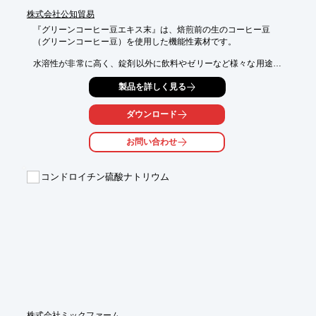
株式会社公知貿易
『グリーンコーヒー豆エキス末』は、焙煎前の生のコーヒー豆

（グリーンコーヒー豆）を使用した機能性素材です。

水溶性が非常に高く、錠剤以外に飲料やゼリーなど様々な用途に
使用可能。

製品を詳しく見る
焙煎前のグリーンコーヒー豆から抽出したエキス末にはクロロゲ
ン酸が

ダウンロード
多く含まれ、天然の抗酸化物質として作用します。

このクロロゲン酸は、心血管の健康をはじめ、糖尿病のリスク削
お問い合わせ
減、

抗酸化など、ポリフェノールで体の様々な健康機能を向上させま
す。

コンドロイチン硫酸ナトリウム
【特長】

■クロロゲン酸類含量60％

■焙煎前の生のコーヒー豆を使用

■天然の抗酸化物質

■クロロゲン酸でダイエット効果

■トリゴネインで認知機能の改善

※詳しくはPDF資料をご覧いただくか、お気軽にお問い合わせ下
さい。
株式会社ミックファーム