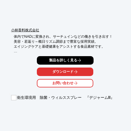
※詳しくはPDFをダウンロードしていただくか、お気軽にお問い
合わせください。
小林香料株式会社
体内でNADに変換され、サーチュインなどの働きを引き出す！

美容・若返り～概日リズム調節まで豊富な採用実績。

エイジングケアと基礎健康をアシストする食品素材です。

・国内製造

製品を詳しく見る
　1900年創業の老舗原料メーカーが自社工場で製造

　国内で完全溶解した後にフィルター処理で異物除去している高
品質管理品

ダウンロード
・高いかさ密度

お問い合わせ
　3号カプセル1粒に250～300mg充填できるのは小林香料(株)の
NMNだけ

衛生環境用 除菌・ウィルススプレー 『デジャームII』
・機能性表示食品　届出サポート

　睡眠の質を高める・歩く速さを助ける

　PRISMA2020対応SR完備（受理済み）、届出～受理まで完全
サポート

・登録商標「Assist NMNⓇ」使用許諾サービス

　個別契約により配合商品のパッケージや販促に登録商標の使用