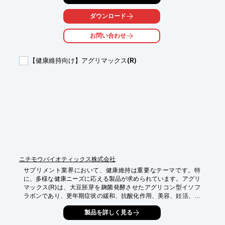
ます。緊急時の高齢者保護を支え、入居者の安心を守ります。

ダウンロード
【活用シーン】

・医薬品の備蓄倉庫

お問い合わせ
・災害対策本部

・一時的な医薬品保管場所

【健康維持向け】アグリマックス(R)
【導入の効果】

・冷蔵・冷凍機能による医薬品の長期保存

・Wi-Fiによる情報アクセス

・プライバシー保護

・CO2排出ゼロによる環境配慮
ニチモウバイオティックス株式会社
サプリメント業界において、健康維持は重要なテーマです。特
に、多様な健康ニーズに応える製品が求められています。アグリ
マックス(R)は、大豆胚芽を麹菌発酵させたアグリコン型イソフ
ラボンであり、更年期症状の緩和、抗酸化作用、美容、妊活、エ
クオール産生能向上、男性の前立腺肥大など、幅広い健康課題へ
製品を詳しく見る
の対応が期待できます。安全な成分で、多くの方の健康をサポー
トします。
