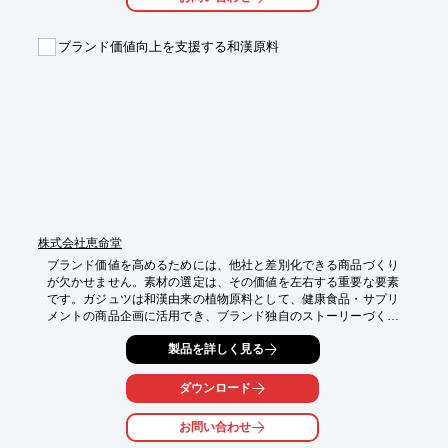
【導入の効果】

・冷暖房完備で快適な空間

ブランド価値向上を支援する和漢原料
・Wi-Fiによる情報アクセス

・プライバシー保護

・CO2排出ゼロによる環境配慮
株式会社恵命堂
ブランド価値を高めるためには、他社と差別化できる商品づくり
が欠かせません。素材の選定は、その価値を左右する重要な要素
です。ガジュツは和漢由来の植物原料として、健康食品・サプリ
メントの商品企画に活用でき、ブランド独自のストーリーづくり
にも役立ちます。差別化を意識した商品開発を支援します。
製品を詳しく見る
ダウンロード
お問い合わせ