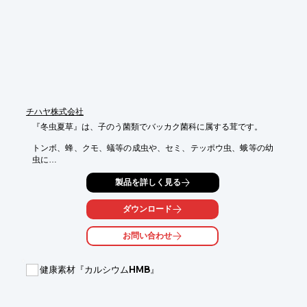
本セミナーは、電解水素水整水器を活用した「先制飲水」による
熱中症予防・対策をご案内させていただきます。

＝＝＝＝＝＝＝＝＝＝＝

※健康優良法人を目指すセミナーも無料開催しております。

＝＝＝＝＝＝＝＝＝＝＝

チハヤ株式会社
※詳しくはPDFをダウンロードしていただくか、お気軽にお問い
『冬虫夏草』は、子のう菌類でバッカク菌科に属する茸です。

合わせください。
トンボ、蜂、クモ、蟻等の成虫や、セミ、テッポウ虫、蛾等の幼
虫に

発生するものがあり、その種類は約400種に及ぶとされていま
製品を詳しく見る
す。

中国ではこれらの冬虫夏草の中でも、コルジセプスの評価につい
ダウンロード
て

高く評価され、数多い冬虫夏草の中でコルジセプスだけが唯一、
お問い合わせ
コルジ

セピンという優れた成分を含んでいます。

健康素材『カルシウムHMB』
【特長】

■種類は約400種

■中国でコルジセプスが高評価
