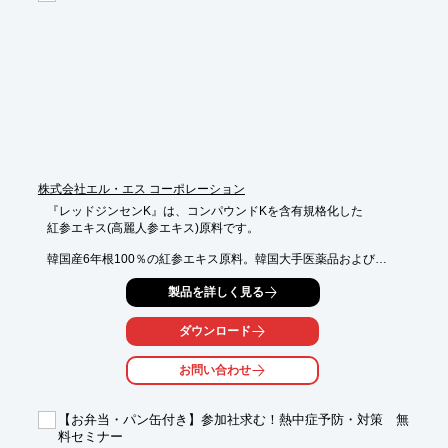
【導入の効果】

・冷蔵・冷凍機能による医薬品の長期保存

・Wi-Fiによる情報アクセス

・プライバシー保護

・CO2排出ゼロによる環境配慮
株式会社エル・エス コーポレーション
『レッドジンセンK』は、コンパウンドKを含有規格化した

紅参エキス(高麗人参エキス)原料です。

韓国産6年根100％の紅参エキス原料。韓国大手医薬品および

飲料メーカーのイルファ(一和)で栽培から製造までを管理した

製品を詳しく見る
日本向けオリジナル高麗人参エキス。

また、ジンセノサイドRg1,Rb1,Rg3及びコンパウンドK(CK)を

ダウンロード
独自規格し、規格成分は精度の高いLC-MS法で分析しています。

お問い合わせ
【特長】

■韓国産6年根を100％の紅参エキス原料

■ジンセノサイドRg1,Rb1,Rg3及びコンパウンドK(CK)を独自規
【お弁当・パン缶付き】参加社求む！熱中症予防・対策 無
格

料セミナー
■規格成分は精度の高いLC-MS法で分析
