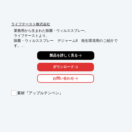
が可能

※詳しくはPDF資料をご覧いただくか、お気軽にお問い合わせ下
さい。
ライフテースト株式会社
業務用から生まれた除菌・ウィルススプレー。

ライフテーストより、

除菌・ウィルススプレー　デジャームII　衛生環境用のご紹介で
す。

■□■特徴■□■

製品を詳しく見る
〜細菌・真菌・ウイルス・嫌な臭いに〜

ダウンロード
■効果の即効性

■持続性

お問い合わせ
■確かな安全性

■二酸化塩素の力で細菌や真菌の除去、

素材『アップルテンペン』
インフルエンザや感染症ウイルスの不活化効果

■リビング、トイレ、介護施設の空間に噴霧することで、

衛生的な生活環境保持可能

■消臭効果

■特殊技術の特殊製法により、従来の二酸化塩素で難しかった

品質の安定化、保存性、簡便性をクリア

その他機能や詳細については、カタログダウンロード
