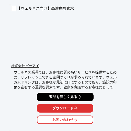
【ウェルネス向け】高濃度酸素水
株式会社ビーアイ
ウェルネス業界では、お客様に質の高いサービスを提供するため
に、リフレッシュできる空間づくりが求められています。ウェル
カムドリンクは、お客様が最初に口にするものであり、施設の印
象を左右する重要な要素です。健康を意識するお客様にとって、
安全で質の高い水を提供することは、満足度を高めるために不可
製品を詳しく見る
欠です。高濃度酸素水生成装置「OXY+ dairy」は、お客様のリフ
レッシュをサポートするウェルカムドリンクとして、付加価値を
提供します。

ダウンロード
【活用シーン】

お問い合わせ
・ウェルカムドリンク

・レストランでの提供
