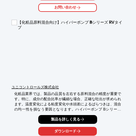
・容器への粉体充填

お問い合わせ
・粉末状原料の計量供給

【導入の効果】

【化粧品原料混合向け】ハイバーポンプ Bシリーズ RVタイ
・粉体の飛散を抑制し、作業環境を改善

プ
・粉体の詰まりや付着を軽減し、安定供給を実現

・清掃の手間を削減し、生産効率を向上
ユニコントロールズ株式会社
化粧品業界では、製品の品質を左右する原料混合の精度が重要で
す。特に、成分の配合比率が繊細な場合、正確な吐出が求められ
ます。温度変化による粘度変化や水頭差によるばらつきは、混合
の均一性を損なう要因となります。ハイバーポンプ Bシリーズ 
RVタイプは、これらの課題を解決し、安定した品質の製品製造
製品を詳しく見る
をサポートします。

【活用シーン】

ダウンロード
・化粧品原料の混合
