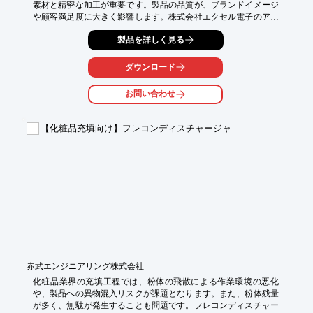
素材と精密な加工が重要です。製品の品質が、ブランドイメージ
や顧客満足度に大きく影響します。株式会社エクセル電子のアク
セサリ製品開発・生産サービスは、これらの課題に応えます。

製品を詳しく見る
【活用シーン】

・美容機器メーカー

ダウンロード
・エステサロン

・美容系YouTuber

お問い合わせ
【導入の効果】

・高品質な美容ツールの開発

【化粧品充填向け】フレコンディスチャージャ
・ブランドイメージ向上

・顧客満足度の向上
赤武エンジニアリング株式会社
化粧品業界の充填工程では、粉体の飛散による作業環境の悪化
や、製品への異物混入リスクが課題となります。また、粉体残量
が多く、無駄が発生することも問題です。フレコンディスチャー