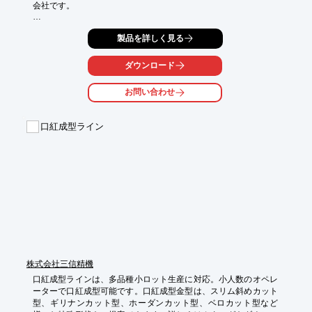
会社です。

当社は化粧品製造の拠点として横浜に第一工場、第二工場を有
製品を詳しく見る
し、少量

多品種・多目的生産にフレキシブルに対応できる生産体制を構築
しています。

ダウンロード
蓄積された知識と卓越した技術力で、お客様のニーズに対してき
お問い合わせ
め細やかに、

そしてスピーディーにお応え致します。

口紅成型ライン
【事業内容】

■化粧品及び医薬部外品の受託製造

※詳しくはカタログをご覧頂くか、お気軽にお問い合わせ下さ
い。
株式会社三信精機
口紅成型ラインは、多品種小ロット生産に対応。小人数のオペレ
ーターで口紅成型可能です。口紅成型金型は、スリム斜めカット
型、ギリナンカット型、ホーダンカット型、ベロカット型など