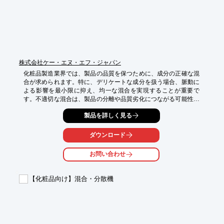
株式会社ケー・エヌ・エフ・ジャパン
化粧品製造業界では、製品の品質を保つために、成分の正確な混
合が求められます。特に、デリケートな成分を扱う場合、脈動に
よる影響を最小限に抑え、均一な混合を実現することが重要で
す。不適切な混合は、製品の分離や品質劣化につながる可能性が
あります。FP70シリーズ ダイアフラム液体ポンプは、脈動を軽
製品を詳しく見る
減する設計により、化粧品成分を優しく混合し、高品質な製品作
りに貢献します。

ダウンロード
【活用シーン】

・化粧水、乳液、クリームなどの製造

お問い合わせ
・香料、色素などの添加

・研究開発における成分混合

【化粧品向け】混合・分散機
【導入の効果】

・脈動の少ない液体移送による成分の均一な混合

・チューブ内での圧損を軽減

・気泡の発生を抑制し、製品の外観を向上

・NFS認証の材質も選択可能で、安全な製品製造に貢献