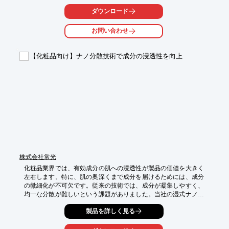
より、様々な化粧品原料に対応し、安定した配合をサポートしま
す。

ダウンロード
【活用シーン】

お問い合わせ
・化粧品原料の移送

・配合プロセスの可視化

・サニタリー環境での使用

【化粧品向け】ナノ分散技術で成分の浸透性を向上
【導入の効果】

・配合ミスの低減

・品質管理の向上

・プロセスの効率化
株式会社常光
化粧品業界では、有効成分の肌への浸透性が製品の価値を大きく
左右します。特に、肌の奥深くまで成分を届けるためには、成分
の微細化が不可欠です。従来の技術では、成分が凝集しやすく、
均一な分散が難しいという課題がありました。当社の湿式ナノ分
散機「超高圧ホモジナイザーNAGS20」は、この課題を解決し、
製品を詳しく見る
化粧品成分の浸透性を飛躍的に向上させます。

【活用シーン】
