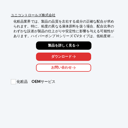
ユニコントロールズ株式会社
化粧品業界では、製品の品質を左右する成分の正確な配合が求め
られます。特に、粘度の異なる液体原料を扱う場合、配合比率の
わずかな誤差が製品の仕上がりや安定性に影響を与える可能性が
あります。ハイバーポンプ Hシリーズ CVタイプは、低粘度材料
に対応し、安定した計量吐出を実現することで、化粧品配合にお
製品を詳しく見る
ける品質管理をサポートします。

【活用シーン】

ダウンロード
・乳液、クリーム、美容液などの配合や充填

・香料、着色料などの微量成分の添加

お問い合わせ
【導入の効果】

・配合精度の向上による製品品質の安定化

化粧品 OEMサービス
・材料の無駄を削減し、コスト削減に貢献