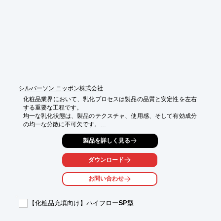
・安定定量送液による製品品質の向上

・固形物を壊さず、製品の見た目と使用感を維持

・分解洗浄が容易で、異物混入リスクを低減
シルバーソン ニッポン株式会社
化粧品業界において、乳化プロセスは製品の品質と安定性を左右
する重要な工程です。

均一な乳化状態は、製品のテクスチャ、使用感、そして有効成分
の均一な分散に不可欠です。

不適切な乳化は、製品の分離や品質劣化を引き起こす可能性があ
製品を詳しく見る
ります。

パイロット型バッチミキサーAX5は、最大50リットルの容量に対
ダウンロード
応し、タッチパネル操作で

感覚的に使用できるため、研究開発段階から小規模生産まで、幅
お問い合わせ
広いニーズに対応します。

【活用シーン】

【化粧品充填向け】ハイフローSP型
・化粧品の研究開発

・少量生産
