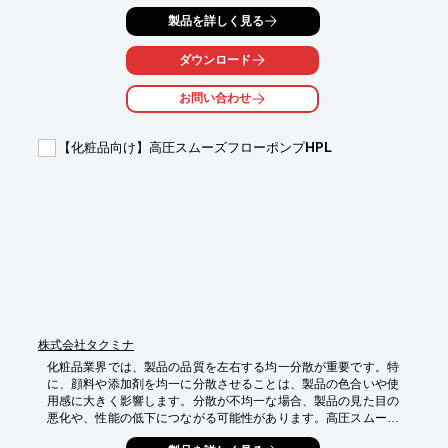
LS インライン型ミキサーは、インライン式であるため

製品を詳しく見る
空気に触れることなく、均一な分散を短時間で行うことが可能で
す。

ダウンロード
【活用シーン】

お問い合わせ
・乳液、クリーム、ファンデーションなどの製造

・顔料、色素、香料などの分散

・ゲル化剤の溶解

【化粧品向け】高圧スムーズフローポンプHPL
【導入の効果】

・均一な混合による製品品質の向上

・加工時間の短縮による生産効率アップ

・CIP、SIP対応による高いサニタリー性
株式会社タクミナ
化粧品業界では、製品の品質を左右する均一分散が重要です。特
に、顔料や添加剤を均一に分散させることは、製品の色合いや使
用感に大きく影響します。分散が不均一な場合、製品の見た目の
悪化や、性能の低下につながる可能性があります。高圧スムーズ
フローポンプHPLは、50MPaの高圧送液により、均一な分散を可