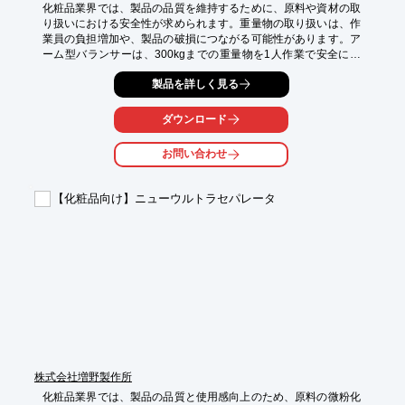
化粧品業界では、製品の品質を維持するために、原料や資材の取
り扱いにおける安全性が求められます。重量物の取り扱いは、作
業員の負担増加や、製品の破損につながる可能性があります。ア
ーム型バランサーは、300kgまでの重量物を1人作業で安全に移
載することを可能にし、品質管理における安全性を向上させま
製品を詳しく見る
す。

【活用シーン】

ダウンロード
・原料の投入作業

・製造ラインへの供給

お問い合わせ
・倉庫内での移動

【導入の効果】

【化粧品向け】ニューウルトラセパレータ
・作業員の負担軽減

・製品の破損リスクの低減

・品質管理の向上
株式会社増野製作所
化粧品業界では、製品の品質と使用感向上のため、原料の微粉化