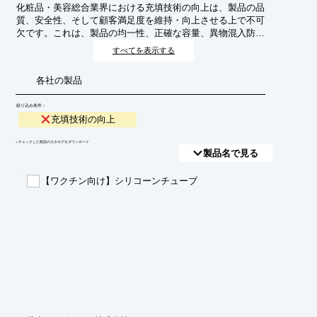
化粧品・美容総合業界における充填技術の向上は、製品の品
質、安全性、そして顧客満足度を維持・向上させる上で不可
欠です。これは、製品の均一性、正確な容量、異物混入防
止、そして最終的な製品の外観品質を保証するための生産プ
すべてを表示する
ロセスの中核をなします。技術の進化は、より効率的で精密
な充填を実現し、歩留まり向上やコスト削減にも貢献しま
各社の製品
す。
絞り込み条件：
充填技術の向上
​▼チェックした製品のカタログをダウンロード
製品名で見る
【ワクチン向け】シリコーンチューブ