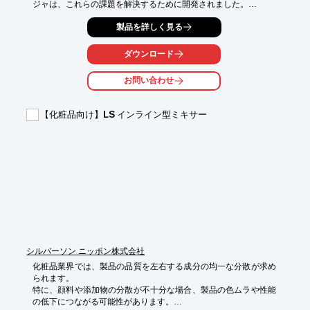
ジャは、これらの課題を解決するために開発されました。

【活用シーン】

製品を詳しく見る
*   化粧品原料のフレコンバッグからの粉体充填

*   作業環境の改善

ダウンロード
*   粉体残量の削減

お問い合わせ
【導入の効果】

*   発塵を抑制し、作業環境を改善

*   粉体ロスを減らし、コスト削減

【化粧品向け】LS インライン型ミキサー
*   製品への異物混入リスクを低減
シルバーソン ニッポン株式会社
化粧品業界では、製品の品質を左右する成分の均一な分散が求め
られます。

特に、顔料や添加物の分散が不十分な場合、製品の色ムラや性能
の低下につながる可能性があります。
