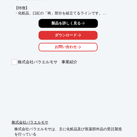
【特徴】

・化粧品、口紅の「袴」部分を組立てるラインです。

・ホッメルト、パーツフィーダー、エアープレス、P&Pを使いま
製品を詳しく見る
す。

・能力　100ヶ/分

ダウンロード
ワイエル工業は、昭和４０年創立以来今日まで、約４０年余りに
渡って御客様のニーズにあった自動機械を製造して参りました。
お問い合わせ
その大半は、御客様の仕様に沿って設計製作した装置です。この
課程で御客様の要望の強い商品を標準化し、低価格、短納期の製
品化を図っています。今後も各業界の要望にマッチする、自動機
株式会社パラエルモサ 事業紹介
械の開発をテーマにして機械装置の製造を進め御客様にご提案し
て参ります。

【特徴】

○導入現場に応じて、最適なカスタムができる

○色々な業界での導入実績

※詳しくはお問い合わせ、または資料をダウンロードしてくださ
い。
株式会社パラエルモサ
株式会社パラエルモサは、主に化粧品及び医薬部外品の受託製造
を行っている
