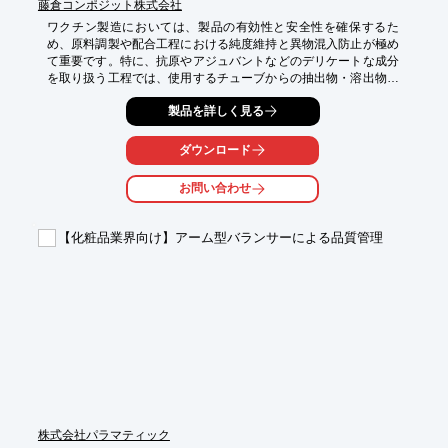
藤倉コンポジット株式会社
ワクチン製造においては、製品の有効性と安全性を確保するた
め、原料調製や配合工程における純度維持と異物混入防止が極め
て重要です。特に、抗原やアジュバントなどのデリケートな成分
を取り扱う工程では、使用するチューブからの抽出物・溶出物が
製品品質に影響を及ぼすリスクを最小限に抑える必要がありま
製品を詳しく見る
す。当社のシリコーンチューブは、高純度シリコーンを使用し、
厳しい品質要求に対応した材料設計を採用。ワクチン製造工程に
おける安全性と信頼性を高め、安定した製品品質の実現に貢献し
ダウンロード
ます。

お問い合わせ
【活用シーン】

・化粧品原料の移送

・配合液の充填

【化粧品業界向け】アーム型バランサーによる品質管理
・サンプル採取

【導入の効果】

・原料の純度を維持

・異物混入リスクを低減

・製造プロセスの効率化
株式会社パラマティック