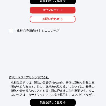
製品を詳しく見る
能にします。

【活用シーン】

ダウンロード
・乳化・分散工程

・顔料や添加剤の混合

お問い合わせ
・研究開発

【導入の効果】

【化粧品充填向け】ミニコンベア
・均一な分散による品質向上

・製品の安定性向上

・コンタミリスクの低減
赤武エンジニアリング株式会社
化粧品業界では、製品の品質保持のため、粉体の正確な計量と充
填が求められます。特に、微粉末の取り扱いにおいては、粉塵の
飛散や異物混入のリスクを最小限に抑えることが重要です。ミニ
コンベアは、カートリッジフィルタを採用し、コンパクトながら
も粉体吸引輸送を実現。粉塵対策を施し、クリーンな環境での充
製品を詳しく見る
填作業をサポートします。
