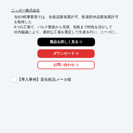
ニッポー株式会社
当社ME事業部では、化粧品製造業許可、医薬部外品製造業許可
を取得した

4つの工場で、バルク製造から充填、包装まで特色を活かして

社内協議により、適切な工場を選定して生産を行い、ニーズに合
わせた

製品を詳しく見る
安価でより良い製品をお客様にお届けしています。

チューブ充填機やジャー充填機など設備も充実。

ダウンロード
化粧品OEMの一貫受託製造はお任せ下さい。

お問い合わせ
【主な製品】

■ポーションカップ充填品

■液体パウチ製品

【導入事例】某化粧品メーカ様
■スタンディングパウチ製品

■フェイスマスク製品

■チューブ充填・ジャー充填品　など

※詳しくはPDFをダウンロードして頂くか、お気軽にお問い合わ
せ下さい。