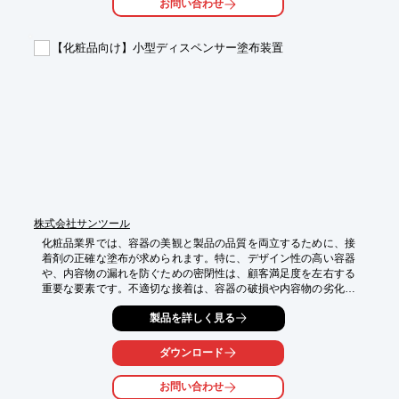
お問い合わせ
・試作段階での少量吐出

・品質管理における精密な計量

【化粧品向け】小型ディスペンサー塗布装置
【導入の効果】

・配合精度の向上

・材料の無駄を削減

・製品品質の安定化
株式会社サンツール
化粧品業界では、容器の美観と製品の品質を両立するために、接
着剤の正確な塗布が求められます。特に、デザイン性の高い容器
や、内容物の漏れを防ぐための密閉性は、顧客満足度を左右する
重要な要素です。不適切な接着は、容器の破損や内容物の劣化に
つながる可能性があります。当社の小型ディスペンサー塗布装置
製品を詳しく見る
は、ホットメルトをはじめとした様々な接着剤に対応し、均一で
正確な塗布を実現します。

ダウンロード
【活用シーン】

・化粧品容器の組み立て

お問い合わせ
・ラベルの貼り付け
