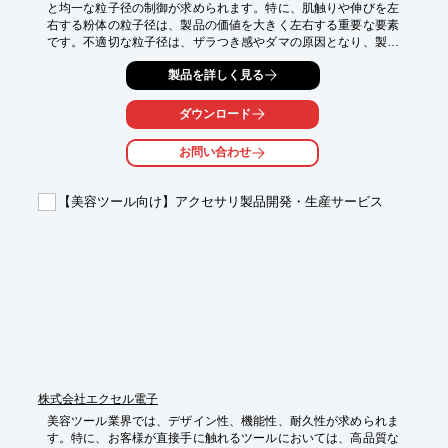
と均一な粒子径の制御が求められます。特に、肌触りや伸びを左
右する粉体の粒子径は、製品の価値を大きく左右する重要な要素
です。不適切な粒子径は、ザラつき感やダマの原因となり、製品
の品質を損なう可能性があります。ニューウルトラセパレータ
製品を詳しく見る
は、5〜45μmの範囲で微粉を生成し、均一な粒子径を実現するこ
とで、化粧品の感触改善に貢献します。

ダウンロード
【活用シーン】

・ファンデーション、パウダー、アイシャドウなどの化粧品製造

お問い合わせ
・原料の微粉化と異物除去

・肌触り、伸び、密着性の向上

【美容ツール向け】アクセサリ製品開発・生産サービス
【導入の効果】

・均一な粒子径による、製品の品質向上

・肌への密着性、伸び、感触の改善

・製品の付加価値向上
株式会社エクセル電子
美容ツール業界では、デザイン性、機能性、耐久性が求められま
す。特に、お客様が直接手に触れるツールにおいては、高品質な