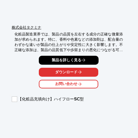
株式会社タクミナ
化粧品製造業界では、製品の品質を左右する成分の正確な微量添
加が求められます。特に、香料や色素などの添加剤は、配合量の
わずかな違いが製品の仕上がりや安定性に大きく影響します。不
正確な添加は、製品の品質低下や歩留まりの悪化につながる可能
性があります。スムーズフローポンプ XPLは、高精度な送液によ
製品を詳しく見る
り、これらの課題を解決し、化粧品製造における品質向上に貢献
します。

ダウンロード
【活用シーン】

・香料、色素、防腐剤などの微量添加

お問い合わせ
・研究開発における試薬の添加

・少量多品種生産における成分調整

【化粧品充填向け】ハイフローSC型
【導入の効果】

・配合精度の向上による製品品質の安定化

・無駄な材料の削減によるコスト削減

・製造プロセスの効率化