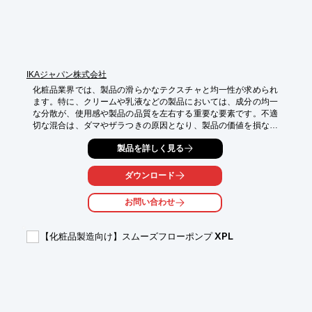
IKAジャパン株式会社
化粧品業界では、製品の滑らかなテクスチャと均一性が求められ
ます。特に、クリームや乳液などの製品においては、成分の均一
な分散が、使用感や製品の品質を左右する重要な要素です。不適
切な混合は、ダマやザラつきの原因となり、製品の価値を損なう
可能性があります。当社の混合・分散機は、粉体と液体を1パス
製品を詳しく見る
で連続的に混合・分散し、滑らかなテクスチャを実現します。

【活用シーン】

ダウンロード
・クリーム、乳液、ファンデーションなどの製造

・成分の均一な分散による、滑らかなテクスチャの実現

お問い合わせ
・高粘度原料の混合

【導入の効果】

【化粧品製造向け】スムーズフローポンプ XPL
・滑らかなテクスチャの製品製造

・均一性の高い製品品質の実現

・生産効率の向上