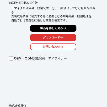
四国計測工業株式会社
『マイクロ波溶融・脱泡装置』は、口紅やリップなど化粧品原料
を

充填成形装置に補充する際に必要となる加熱溶融・脱泡処理を

自動で行う前処理に適した前処理装置です。

加熱・撹拌・溶融・脱泡まで全自動。

製品を詳しく見る
マイクロ波照射による直接加熱で溶融時間を大幅に短縮します。

ダウンロード
バルクを庫内に設置すれば、ボタン１つで加熱から脱泡まで全自
動処理。

お問い合わせ
作業員の省力化および属人化の解消にお役立ちいたします。

自動で温度コントロールするため品質安定！　作業者による差を
解消します。

OEM・ODM製造開発 アイライナー
【こんなお困りごとはありませんか？】

■溶融作業が熟練の技術者の「経験」「勧」に頼りすぎている

■製造リードタイムを短縮したい

■仕上がり品にムラが生じる　

※詳しくはPDFをダウンロードしていただくか、お気軽にお問い
合わせ下さい。
株式会社呉竹