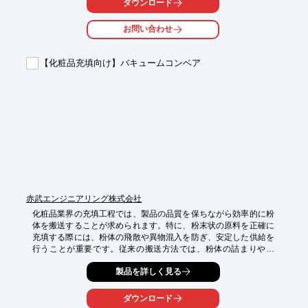
ダウンロード
・美容液、クリーム、乳液などの製造

・肌への有効成分デリバリー

お問い合わせ
・化粧品原料の分散

【導入の効果】

【化粧品充填向け】バキュームコンベア
・成分の均一な分散による浸透性の向上

・製品の効果実感の向上

・顧客満足度の向上
赤武エンジニアリング株式会社
化粧品業界の充填工程では、製品の品質を保ちながら効率的に粉
体を搬送することが求められます。特に、粉末状の原料を正確に
充填する際には、粉体の飛散や異物混入を防ぎ、安定した供給を
行うことが重要です。従来の搬送方法では、粉体の詰まりや付
着、清掃の手間といった課題がありました。当社の簡易式粉体搬
製品を詳しく見る
送装置「バキュームコンベア」は、これらの課題を解決します。

【活用シーン】

ダウンロード
・化粧品製造における粉末原料の充填工程
