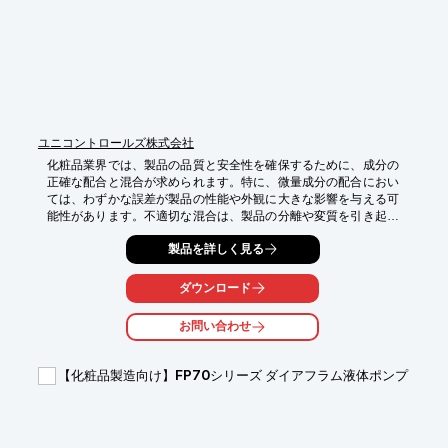
・無駄な粉体ロスを削減

・生産効率の向上
ユニコントロールズ株式会社
化粧品業界では、製品の品質と安全性を確保するために、成分の
正確な配合と混合が求められます。特に、微量成分の配合におい
ては、わずかな誤差が製品の性能や外観に大きな影響を与える可
能性があります。不適切な混合は、製品の分離や変質を引き起こ
し、顧客からのクレームにつながる可能性もあります。ハイバー
製品を詳しく見る
ポンプ Hシリーズ CVタイプは、低粘度材料に対応し、最大吐出
量約2,000ccまで対応可能です。汎用パソコンでのデータ入力/管
理も簡単に行えるため、正確な配合をサポートします。

ダウンロード
【活用シーン】

お問い合わせ
・試作段階での定量吐出

・品質管理における精密な液剤共有

【化粧品製造向け】FP70シリーズ ダイアフラム液体ポンプ
【導入の効果】

・製品品質の安定化

・作業効率の改善