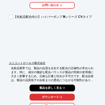
・少量多品種の製造

お問い合わせ
・中～高粘度材料の混合

【導入の効果】

【化粧品配合向け】ハイバーポンプ Bシリーズ CVタイプ
・配合精度の向上

・品質の安定化

・メンテナンス性の向上
ユニコントロールズ株式会社
化粧品業界では、製品の品質を左右する配合の正確性が求められ
ます。特に、成分の微妙な配合バランスが製品の性能や使用感に
大きく影響するため、正確な計量と吐出が不可欠です。配合誤差
は、製品の品質低下や歩留まりの悪化につながる可能性がありま
す。ハイバーポンプ Bシリーズ CVタイプは、1～5,000cps程度の
製品を詳しく見る
低粘度材料、0.02cc～20cc程度の微少量吐出に最適で、高精度マ
イクロメーターにより吐出量の調整が可能です。これにより、化
粧品配合における品質管理をサポートします。

ダウンロード
【活用シーン】
