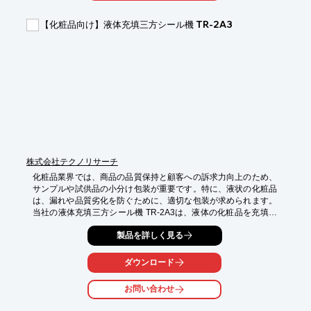
・キャップの固定

【化粧品向け】液体充填三方シール機 TR-2A3
【導入の効果】

・接着品質の向上

・作業効率の改善

・コスト削減
株式会社テクノリサーチ
化粧品業界では、商品の品質保持と顧客への訴求力向上のため、
サンプルや試供品の小分け包装が重要です。特に、液状の化粧品
は、漏れや品質劣化を防ぐために、適切な包装が求められます。
当社の液体充填三方シール機 TR-2A3は、液体の化粧品を充填し
ながら連続で三方シールを行い、簡単に小分け包装商品を作るこ
製品を詳しく見る
とができます。

【活用シーン】

ダウンロード
・化粧品サンプル、試供品の小分け

・美容液、ローションなどの小分け

お問い合わせ
・トラベルセットの作成
