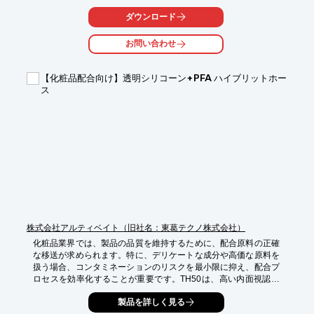
【活用シーン】

ダウンロード
・化粧品原料の紙袋、ペール缶、フレコンバッグからの取り出し

・サイロ、ホッパ、溶解槽への粉体供給

お問い合わせ
・充填ラインへのスムーズな粉体供給

【導入の効果】

【化粧品配合向け】透明シリコーン+PFA ハイブリットホー
・粉塵飛散のリスクを低減

ス
・作業環境の改善

・製品への異物混入防止

・省スペース化

・メンテナンス性の向上
株式会社アルティベイト（旧社名：東葛テクノ株式会社）
化粧品業界では、製品の品質を維持するために、配合原料の正確
な移送が求められます。特に、デリケートな成分や高価な原料を
扱う場合、コンタミネーションのリスクを最小限に抑え、配合プ
ロセスを効率化することが重要です。TH50は、高い内面視認性
により、流体の状態を容易に確認でき、配合プロセスにおけるト
製品を詳しく見る
ラブルを早期に発見できます。また、PFAの耐薬品性と柔軟性に