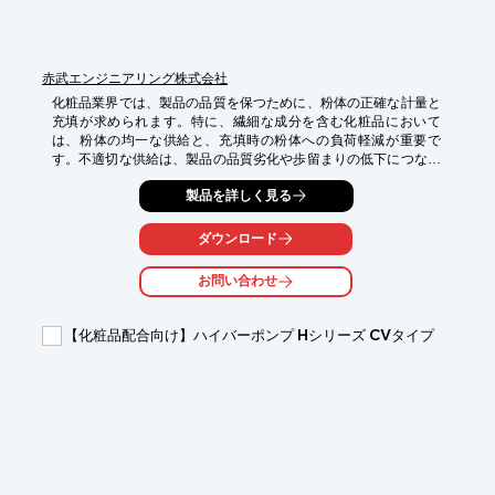
赤武エンジニアリング株式会社
化粧品業界では、製品の品質を保つために、粉体の正確な計量と
充填が求められます。特に、繊細な成分を含む化粧品において
は、粉体の均一な供給と、充填時の粉体への負荷軽減が重要で
す。不適切な供給は、製品の品質劣化や歩留まりの低下につなが
る可能性があります。ハイフローSC型は、スクレーパ式テーブ
製品を詳しく見る
ルフィーダを採用し、粉体を脈動なく定量供給することで、これ
らの課題を解決します。

ダウンロード
【活用シーン】

・化粧品容器への粉体充填

お問い合わせ
・パウダーファンデーション、チークなどの製造

・ブリッジしやすい粉体の供給

【化粧品配合向け】ハイバーポンプ Hシリーズ CVタイプ
【導入の効果】

・高精度な粉体供給による製品品質の向上

・脈動のない供給による充填時の粉体への負荷軽減

・ブリッジ防止対策による生産効率の向上