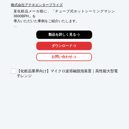
株式会社アテネエンタープライズ
某化粧品メーカ様に、「チューブ式ホットシーリングマシン
3600BPH」を

導入いただいた事例をご紹介いたします。

設置据付、試運転及びオペレーショントレーニング、設備付帯設
製品を詳しく見る
備を導入。

当社コスメ充填プラント設計部では、充填容器の調達、化粧品充
ダウンロード
填機、

チューブ式充填機、粘度の高い液体(シャンプー等)の充填ライン
お問い合わせ
の設計も

承っております。

【化粧品業界向け】マイクロ波溶融脱泡装置｜高性能大型電
【事業案内】

子レンジ
■トータルプラント設計事業

■ビバレッジ関連プラント設計部

■コスメ充填プラント設計部

■海外ビジネス支援部

※詳しくはPDFをダウンロードしていただくか、お気軽にお問い
合わせください。