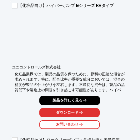
【導入の効果】

【化粧品向け】ハイバーポンプ Bシリーズ RVタイプ
・自社での小分け包装が可能になり、コスト削減に貢献

・デザイン印刷フィルム対応で、商品価値を向上

・サンプル包装テストにより、最適な包装方法を提案
ユニコントロールズ株式会社
化粧品業界では、製品の品質を保つために、原料の正確な混合が
求められます。特に、配合比率が重要な成分においては、混合の
精度が製品の仕上がりを左右します。不適切な混合は、製品の品
質低下や製造上の問題を引き起こす可能性があります。ハイバー
ポンプ Bシリーズ RVタイプは、中粘度材料の微小量から定量吐
製品を詳しく見る
出を可能にし、化粧品原料の正確な混合をサポートします。

【活用シーン】

ダウンロード
・乳液、クリームなどの充填

・香料、色素などの添加

お問い合わせ
【導入の効果】

・配合精度の向上

【化粧品向け】ロータリーポンプ：多様な液を定量送液