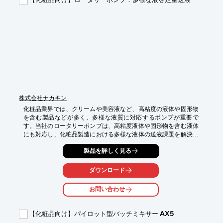
・製品品質の安定化

・無駄な材料の削減
株式会社ナカキン
化粧品業界では、クリームや美容液など、高粘度の液体や固形物
を含む製品などが多く、多様な液質に対応するポンプが重要で
す。当社のロータリーポンプは、高粘度液体や固形物を含む液体
にも対応し、化粧品製造における多様な液体の送液課題を解決し
ます。

製品を詳しく見る
【活用シーン】

・クリーム、美容液、トリートメント、クレンジングなどの高粘
ダウンロード
度液の送液

・ビーズ入り化粧品、粒入り歯磨きなどの固形物を含む液体の送
お問い合わせ
液

・シャンプー、石鹸、ローションなどの泡立ちやすい液体の送液

【化粧品向け】パイロット型バッチミキサー AX5
【導入の効果】
