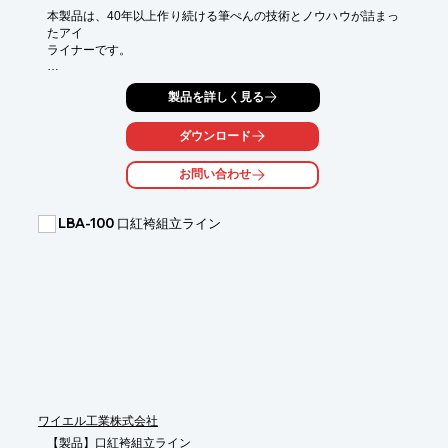
本製品は、40年以上作り続ける筆ぺんの技術とノウハウが詰まっ
たアイ

ライナーです。

極細毛を使用することで、細い線から太い線まで自由に描くこと
製品を詳しく見る
ができます。

柔らかすぎず、硬すぎず。適度な弾力を有し、描き心地を重視し
ました。

ダウンロード
多彩なバリエーションでご希望にお応えします。

お問い合わせ
当社では、筆ぺんの技術とノウハウを活かしてペンタイプの化粧
品を中心

に開発を行っております。お気軽にお問い合わせ下さい。

LBA-100 口紅袴組立ライン
【特長】

■描き心地を重視した筆先

■使いやすさを重視した容器設計

■もちやすい

■筆先がみやすい

■ぶつからない

※詳しくはカタログをご覧頂くか、お気軽にお問い合わせ下さ
い。
ワイエル工業株式会社
【製品】口紅袴組立ライン
