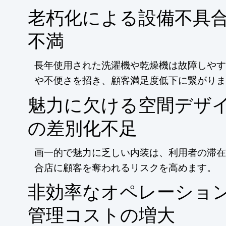
老朽化による設備不具
不満
長年使用された洗濯機や乾燥機は故障しやす
や不便さを招き、顧客満足度低下に繋がりま
魅力に欠ける空間デザ
の差別化不足
画一的で魅力に乏しい内装は、利用者の滞在
合店に顧客を奪われるリスクを高めます。
非効率なオペレーショ
管理コストの増大