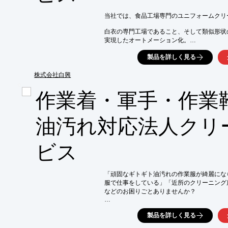
当社では、食品工場専門のユニフォームクリ
白衣の専門工場であること、そして類似形状
実現したオートメーション化。

この2つにより、高度な衛生品質を保ちつつ、
製品を詳しく見る
一般のユニフォームクリーニングと同等の価
株式会社白興
【専門工場だからできる高い衛生管理品質】

■食品工場特化オートメーション化

作業着・軍手・作
■徹底したエリアゾーニング

■HACCPアドバイザー

■食品安全規格ISO22000

油汚れ対応法人クリ
■アレルゲン対策、UVオゾン循環システム

■特許技術VBの活用

ビス
※詳しくはPDFをダウンロードしていただ
「頑固なギトギト油汚れの作業服が綺麗にな
服で仕事をしている」「近所のクリーニング
などのお困りごとありませんか？

当社の『集配クリーニングサービス』では、
製品を詳しく見る
クリーニング。会社まで集荷し、お届けします