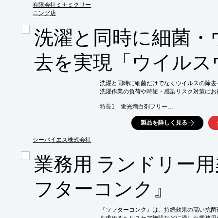
食品工場などの安全靴や、スニーカーなどの
有限会社ミナミクリー
黄ばみや汚れが目立ちやすい病院関係の白衣も
ニング店
【特長】

洗濯と同時に細菌・
■靴の洗濯OK

■まとめて洗濯

■抗ウイルス加工対応

去を実現「ウイルス
■医療用白衣OK

※詳しくはPDF資料をご覧いただくか、お
洗濯と同時に細菌だけでなくウイルスの除去を
洗濯作業の負荷や時短・感染リスク対策にお
特長1　蛍光増白剤フリー

蛍光増白剤を含まないので、食品に触れるふ
製品を詳しく見る
特長2　除菌効果

繊維に最適な除菌剤と助剤による除菌効果

シーバイエス株式会社
特長3　除ウイルス効果

業務用 ランドリー
アルカリとカチオン系界面活性剤による除ウイ
※詳しくはカタログPDFをダウンロードす
フターコンク』
『ソフターコンク』は、持続効果の高い抗菌