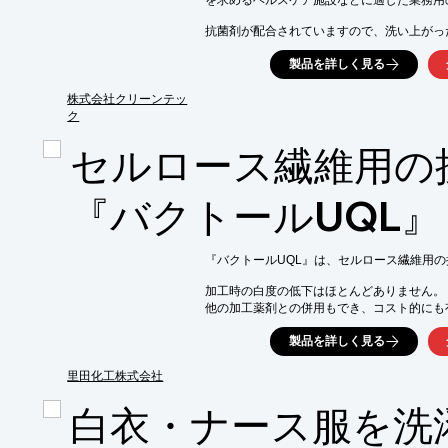
を求めるヘルスケア施設などに適した業務用
抗菌剤が配合されていますので、洗い上がった
また抗菌剤の防臭効果により、イヤな臭いの
製品を詳しく見る
マイルドな柔軟成分による優れた柔軟効果によ
"やわらか"な心地良い仕上がりになります。

株式会社クリーンテッ
ク
【特長】

■持続する衛生的なリネン

セルロース繊維用の
■ふんわり、やわらかな洗いあがり

■高い帯電防止効果

■経済的な濃縮タイプ

『バクトールUQL』
※詳しくはPDF資料をご覧いただくか、お
『バクトールUQL』は、セルロース繊維用の
加工時の白度の低下はほとんどありません。

他の加工薬剤との併用もでき、コスト的にも
主成分としてマイルドな抗菌剤を用いており
製品を詳しく見る
抗菌効果が得られます。

里田化工株式会社
【特長】

■無色透明溶液

白衣・ナース服を洗
■加工時の白度の低下はほとんどなし

■他の加工薬剤との併用可能
