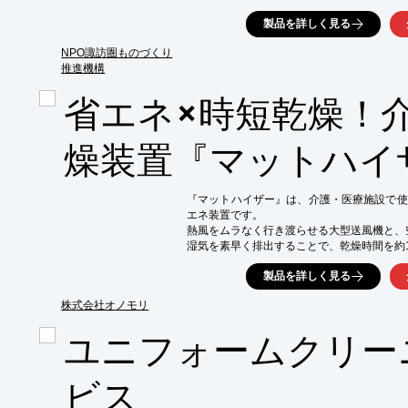
生管理機能を備えた製品を提供しています。

製品を詳しく見る
【活用シーン】

・医療用リネン類の洗濯、乾燥、滅菌

NPO諏訪圏ものづくり
・手術着、患者衣、タオルなどの衛生管理

推進機構
・病院、クリニック、介護施設などでの利用

省エネ×時短乾燥！
【導入の効果】

・院内感染リスクの低減

・医療従事者の業務効率向上

燥装置『マットハイ
・患者への安心感の提供
『マットハイザー』は、介護・医療施設で使
エネ装置です。

熱風をムラなく行き渡らせる大型送風機と、
湿気を素早く排出することで、乾燥時間を約1
従来の熱風乾燥機と比べ、電力消費と作業負
製品を詳しく見る
作業効率と衛生性の両立を実現する次世代の
※詳しくは関連リンクをご覧いただくか、お
株式会社オノモリ
ユニフォームクリー
ビス