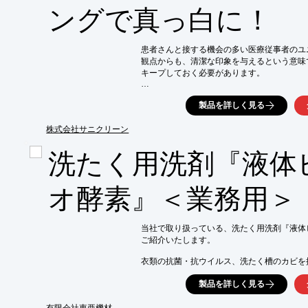
■コスト的にも有利な抗菌剤

ングで真っ白に！
※詳しくはPDF資料をご覧いただくか、お
患者さんと接する機会の多い医療従事者のユ
観点からも、清潔な印象を与えるという意味
キープしておく必要があります。

今回は、白衣やナース服についた頑固な汚れ
製品を詳しく見る
清潔感を保てるユニフォームのレンタルシス
※コラムの詳細内容は、関連リンクより閲覧
株式会社サニクリーン
　詳しくはPDF資料をご覧いただくか、お
洗たく用洗剤『液体
オ酵素』＜業務用＞
当社で取り扱っている、洗たく用洗剤『液体ビ
ご紹介いたします。

衣類の抗菌・抗ウイルス、洗たく槽のカビを
清潔なお洗たくをサポートします。

製品を詳しく見る
また、酵素配合で、手強い汚れもスッキリ洗
宿泊施設などの様々なお客様におすすめです。