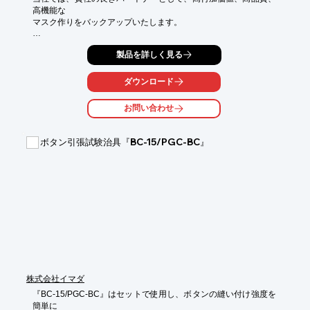
高機能な

マスク作りをバックアップいたします。

機能・デザインなどお客様の要望をできるだけ実現できるよう、
製品を詳しく見る
自社設計した

当社オリジナルの設備や開発素材なども含め、日々創意工夫を重
ね、

ダウンロード
お客様の要求にお応えいたします。

お問い合わせ
オールメイドインジャパンも実現可能です。

ご要望の際はお気軽に、お問い合わせください。

ボタン引張試験治具『BC-15/PGC-BC』
【提案内容】

■材質提案

■デザイン提案

■サイズ提案　など

※詳しくはPDFをダウンロードしていただくか、お気軽にお問い
合わせください。
株式会社イマダ
『BC-15/PGC-BC』はセットで使用し、ボタンの縫い付け強度を
簡単に
