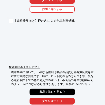
ダウンロード
【活用シーン】

お問い合わせ
・染色前の生地の洗浄

・染色後の余分な染料の除去

・染色設備のメンテナンス

【繊維業界向け】FA×AIによる色識別最適化
【導入の効果】

・染色の品質向上

・不良品の削減

・生産効率の改善
株式会社ネクストオプト
繊維業界において、正確な色識別は製品の品質と顧客満足度を左
右する重要な要素です。特に、ロット間の色のばらつきや、異な
る照明条件下での色の見え方の違いは、不良品の発生や顧客から
のクレームにつながる可能性があります。当社のFA×AIソリュー
ションは、AIを活用して色識別の精度を向上させ、これらの課題
製品を詳しく見る
を解決します。これにより、生産効率の向上と品質の安定化を実
現します。

ダウンロード
【活用シーン】
