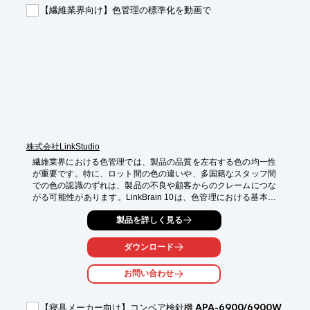
【導入の効果】

【繊維業界向け】色管理の標準化を動画で
・製品の歩留まり向上

・異物混入リスクの低減

・選別精度の向上
株式会社LinkStudio
繊維業界における色管理では、製品の品質を左右する色の均一性
が重要です。特に、ロット間の色の違いや、多国籍なスタッフ間
での色の認識のずれは、製品の不良や顧客からのクレームにつな
がる可能性があります。LinkBrain 10は、色管理における基本知
識や検査方法を動画で標準化することで、これらの課題を解決し
製品を詳しく見る
ます。

【活用シーン】

ダウンロード
・新人研修

・多国籍スタッフへの教育

お問い合わせ
・品質管理部門の教育

【導入の効果】

【寝具メーカー向け】コンベア検針機 APA-6900/6900W