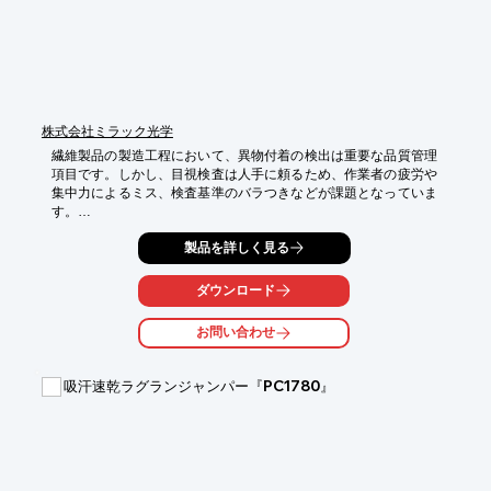
株式会社ミラック光学
繊維製品の製造工程において、異物付着の検出は重要な品質管理
項目です。しかし、目視検査は人手に頼るため、作業者の疲労や
集中力によるミス、検査基準のバラつきなどが課題となっていま
す。

ミラック光学の人工知能検査システム『AIハヤブサ』は、AIと画
製品を詳しく見る
像処理技術を活用することで、異物付着を自動的に検出。安定し
た品質管理と作業効率の向上を実現します。

ダウンロード
【活用シーン】

- 繊維製品の製造工程における異物付着の検出

お問い合わせ
- 織物、編物、不織布など、様々な繊維製品の品質管理

- 人手に頼る目視検査による作業負担の軽減

- 検査基準のバラつきによる品質のばらつき解消

吸汗速乾ラグランジャンパー『PC1780』
【導入の効果】

- 検査時間の短縮と作業効率の向上

- 検査精度の向上による不良品の削減

- 人員不足解消によるコスト削減

- 検査基準の統一による品質安定化