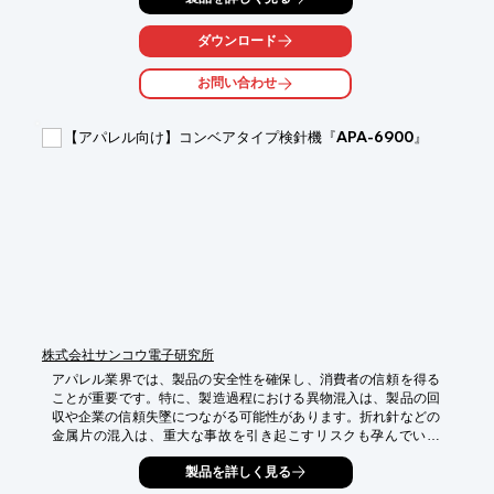
【活用シーン】

ダウンロード
・繊維材料の受入検査

・染色工程における材料管理

お問い合わせ
・品質管理部門での測定

【導入の効果】

【アパレル向け】コンベアタイプ検針機『APA-6900』
・染色の品質向上

・色の再現性向上

・不良品の削減

・コスト削減
株式会社サンコウ電子研究所
アパレル業界では、製品の安全性を確保し、消費者の信頼を得る
ことが重要です。特に、製造過程における異物混入は、製品の回
収や企業の信頼失墜につながる可能性があります。折れ針などの
金属片の混入は、重大な事故を引き起こすリスクも孕んでいま
す。コンベアタイプ検針機『APA-6900』は、これらのリスクを
製品を詳しく見る
低減するために開発されました。
