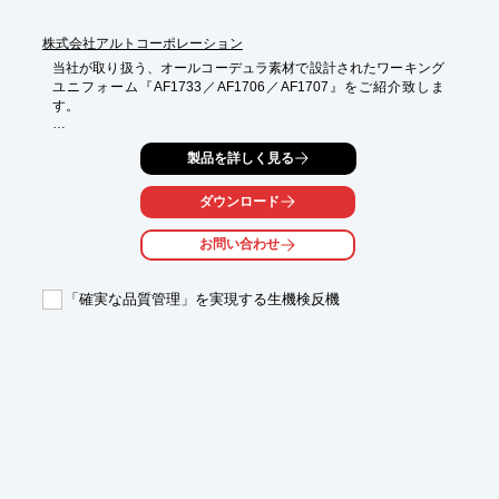
株式会社アルトコーポレーション
当社が取り扱う、オールコーデュラ素材で設計されたワーキング
ユニフォーム『AF1733／AF1706／AF1707』をご紹介致しま
す。

「AF1733」はワークジャケットで、ナイトグリーンをはじめと
製品を詳しく見る
した５色で展開。

「AF1706」はスリムパンツ、「AF1707」はレギュラーパンツ
で、それぞれグレー、ブラック、ネイビーの３色をご用意してい
ダウンロード
ます。

お問い合わせ
インビスタ社のコーデュラ素材を使用しているため、擦り切れに
非常に強く、その強度はナイロンの７倍にもなります。

またデザイン性もこだわり、今までに無いワーキングユニフォー
「確実な品質管理」を実現する生機検反機
ムとなっています。

【特長】

■オールコーデュラ素材

■ストレッチ素材使用で動きやすさアップ

■AF1733(ワークジャケット)は、ファスナー付胸ポケット／左袖
ペン差し等で機能充実

■AF1706／AF1707はカーゴポケット付き

※詳しくは同サイトにて掲載しているカタログ資料をご覧いただ
くか、お気軽にお問い合わせ下さい。