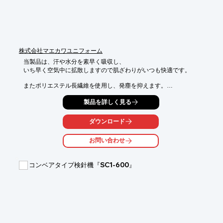
株式会社マエカワユニフォーム
当製品は、汗や水分を素早く吸収し、

いち早く空気中に拡散しますので肌ざわりがいつも快適です。

またポリエステル長繊維を使用し、発塵を抑えます。

脱落しにくい素材を使っております。

製品を詳しく見る
気化熱を奪い快適な職場環境を実現します。

ダウンロード
【特長】

■吸汗性が高い

お問い合わせ
■低発塵

■軽量　など

コンベアタイプ検針機『SC1-600』
※詳しくはカタログをご覧頂くか、お気軽にお問い合わせ下さ
い。