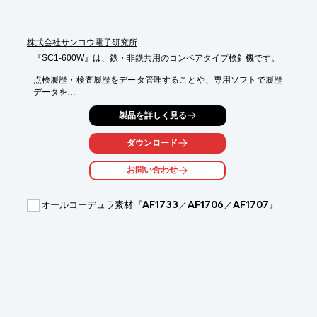
株式会社サンコウ電子研究所
『SC1-600W』は、鉄・非鉄共用のコンベアタイプ検針機です。

点検履歴・検査履歴をデータ管理することや、専用ソフトで履歴
データを

PCに表示、印刷することができます。

製品を詳しく見る
ハの字型の探知部により、針の方向性による感度差が著しく減
少。

ダウンロード
制御部は日・英・中の3言語に対応しており、大画面なので操作
お問い合わせ
が快適です。

【特長】

オールコーデュラ素材『AF1733／AF1706／AF1707』
■大画面ならではの快適な操作性

■点検履歴・検査履歴をデータ管理

■制御部は日・英・中の3言語対応

■パスワードによるロック機能

■専用ソフトで履歴データをPCに表示、印刷が可能

■ハの字型の探知部により、針の方向性による感度差が著しく減
少

※詳しくはPDF資料をご覧いただくか、お気軽にお問い合わせ下
さい。