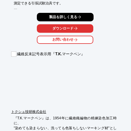
測定できる引張試験治具です。

ワンタッチでサンプルの装着が可能。効率よく測定できます。

製品を詳しく見る
最大荷重300Nまで対応しており、最大直径15mmまでのボタンの
測定を

ダウンロード
容易かつ正確に行えます。

お問い合わせ
【製品仕様（抜粋）】

■BC-15（ボタン固定治具）

　・重量：約1220g

繊維反末記号表示用『T.K.マークペン』
　・測定可能サンプル径：最大φ15mm

　・測定可能サンプル高さ：最大3.5mm

■PGC-BC（ボタン引張治具）

　・重量：約125g

　・フック通し穴：φ6

　・開き幅：最大20mm

※詳しくはPDF資料をご覧いただくか、お気軽にお問い合わせ下
さい。
トクシュ技研株式会社
『T.K.マークペン』は、1954年に繊維織編物の精練染色加工時
に、

"染めても染まらない、洗っても色落ちしないマーキング材"とし