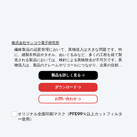
株式会社サンコウ電子研究所
繊維製品の品質管理において、異物混入は大きな問題です。特
に、縫製衣料品やタオル、ぬいぐるみなど、多くの工程を経て製
造される製品においては、検針による異物除去が不可欠です。異
物混入は、製品のクレームやリコールにつながり、企業の信頼を
損なう可能性があります。コンベアタイプ検針機『SC1-600』
製品を詳しく見る
は、鉄・非鉄金属を検出し、製品の品質を守ります。

【活用シーン】

ダウンロード
・縫製衣料品

・タオル

お問い合わせ
・ぬいぐるみ

・品質管理部門

オリジナル全面印刷マスク（PFE99％以上カットフィルタ
【導入の効果】

ー使用）
・異物混入リスクの低減

・製品の品質向上

・顧客からの信頼獲得