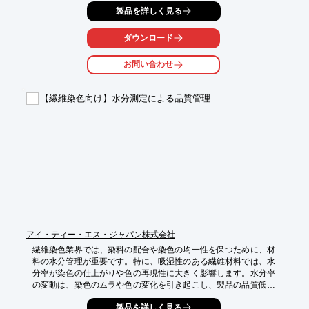
製品を詳しく見る
の信頼を損なうことにもなりかねません。コンベアタイプ検針機
『APA-6900』は、皮革製品の検針に特化し、異物混入リスクを
低減します。

ダウンロード
【活用シーン】

お問い合わせ
・革製品製造工場

・縫製工場

・品質管理部門

【繊維染色向け】水分測定による品質管理
【導入の効果】

・異物混入による事故を防止

・製品の品質向上

・顧客からの信頼獲得
アイ・ティー・エス・ジャパン株式会社
繊維染色業界では、染料の配合や染色の均一性を保つために、材
料の水分管理が重要です。特に、吸湿性のある繊維材料では、水
分率が染色の仕上がりや色の再現性に大きく影響します。水分率
の変動は、染色のムラや色の変化を引き起こし、製品の品質低下
につながる可能性があります。当社の水分計は、材料の水分率を
製品を詳しく見る
正確に測定し、安定した染色品質を実現します。
