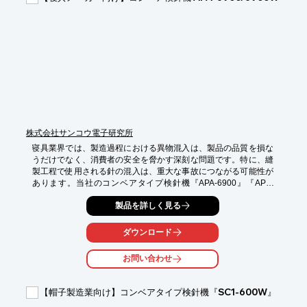
・色管理に関する知識の均一化

・品質の安定化

・教育コストの削減

※詳しくは資料をご覧ください。関連リンクからもご覧いただけ
ます。

お問い合わせもお気軽にどうぞ。
株式会社サンコウ電子研究所
寝具業界では、製造過程における異物混入は、製品の品質を損な
うだけでなく、消費者の安全を脅かす深刻な問題です。特に、縫
製工程で使用される針の混入は、重大な事故につながる可能性が
あります。当社のコンベアタイプ検針機『APA-6900』『APA-
6900W』は、これらのリスクを低減するために開発されました。
製品を詳しく見る
電磁波ノイズの影響を受けにくく、設置場所を選ばないため、製
造ラインへの導入が容易です。

ダウンロード
【活用シーン】

・寝具製造ラインでの検針

お問い合わせ
・製品の最終検査

・異物混入対策としての工程管理

【帽子製造業向け】コンベアタイプ検針機『SC1-600W』
【導入の効果】

・異物混入による事故の防止
