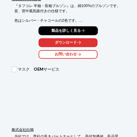
『タフコレ 半袖・長袖ブルゾン』は、綿100%のブルゾンです。

首、背中風気路付きの仕様です。

色はシルバー・チャコールの2色です。

サイズはM・L・LL・3L・4Lです。

製品を詳しく見る
ファン・バッテリーは別売りです。

ダウンロード
【特長】

■綿100%

お問い合わせ
■首、背中風気路付き

■豊富なサイズ展開

マスク OEMサービス
※詳しくはPDF資料をご覧いただくか、お気軽にお問い合わせ下
さい。
株式会社白鳩
当社では、貴社の良きパートナーとして、高付加価値、高品質、