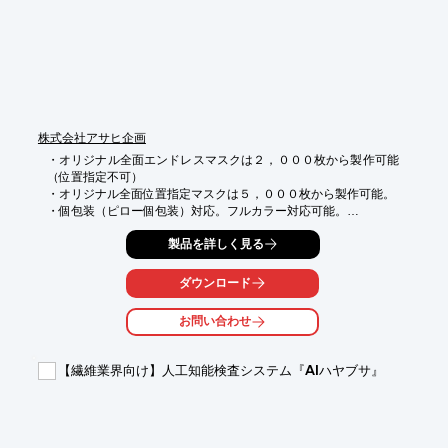
株式会社アサヒ企画
・オリジナル全面エンドレスマスクは２，０００枚から製作可能
（位置指定不可）

・オリジナル全面位置指定マスクは５，０００枚から製作可能。

・個包装（ピロー個包装）対応。フルカラー対応可能。

・弊社で全量検品いたします。

製品を詳しく見る
・オリジナルマスクでは弊社で一番お安く製作できる商品なの
で、オススメです。

・PFE・BFE・VFE９９%以上カットのフィルター使用！
ダウンロード
お問い合わせ
【繊維業界向け】人工知能検査システム『AIハヤブサ』