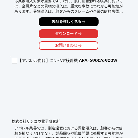
る異物混入対策が重要です。特に、肌に直接触れる寝具において
は、金属片などの異物の混入は、重大な事故につながる可能性が
あります。異物混入は、顧客からのクレームや企業の信頼失墜に
もつながりかねません。コンベアタイプ検針機『APA-6900』
製品を詳しく見る
は、製造工程で混入した折れ針などの金属異物を検出し、製品の
安全性を高めます。

ダウンロード
【活用シーン】

・寝具製造ラインでの検針

お問い合わせ
・キルティング加工後の検針

・梱包前の最終検針

【アパレル向け】コンベア検針機 APA-6900/6900W
【導入の効果】

・異物混入による事故を防止

・顧客からの信頼を獲得

・製品の品質向上
株式会社サンコウ電子研究所
アパレル業界では、製造過程における異物混入は、顧客からの信
頼を損なうだけでなく、製品回収や賠償問題に発展する可能性が