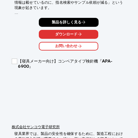
情報は載せているのに、指名検索やサンプル依頼が減る」という
現象が起きています。

その原因の多くは、職人技や生地の独自性が “AIに読み取れな
製品を詳しく見る
い、または一般論として要約されてしまう構造” にあるからで
す。 本サービスでは、貴社サイトを「AIが素材を比較・推奨する
ロジック」に基づいて徹底分析。どこで強みが削ぎ落とされ、な
ダウンロード
ぜ競合に推奨を奪われているのかを、具体的な改善策とともに可
視化します。

お問い合わせ
▼こんなお悩みに

・「素材名＋機能」で検索しても、自社ではなく他社やまとめサ
【寝具メーカー向け】コンベアタイプ検針機『APA-
イトが推奨される

6900』
・こだわりの風合いや加工技術が、AIの要約では「一般的な特
徴」に丸めらる

・スペック表（混用率・目付等）はあるが、AIがそれを「強み」
として認識していない

・サステナビリティや認証（GRS等）の情報が、AI検索の比較対
象から漏れている

・展示会での引き合いはあるのに、Web経由のサンプル請求・新
規問い合わせが来ない

「リニューアルすべきか」「既存のスペック表をどう書き換える
か」を、AI時代のデータ視点で確定させる、設計起点の診断パッ
ケージです。
株式会社サンコウ電子研究所
寝具業界では、製品の安全性を確保するために、製造工程におけ