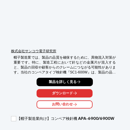
・製品の品質向上

・顧客からの信頼獲得
株式会社サンコウ電子研究所
帽子製造業では、製品の品質を確保するために、異物混入対策が
重要です。特に、製造工程において針などの金属片が混入する
と、製品の回収や顧客からのクレームにつながる可能性がありま
す。当社のコンベアタイプ検針機『SC1-600W』は、製品の品質
保持に貢献します。

製品を詳しく見る
【活用シーン】

・帽子製造ライン

ダウンロード
・検品工程

・品質管理部門

お問い合わせ
【導入の効果】

・異物混入リスクの低減

【帽子製造業向け】コンベア検針機 APA-6900/6900W
・製品の品質向上

・顧客からの信頼獲得