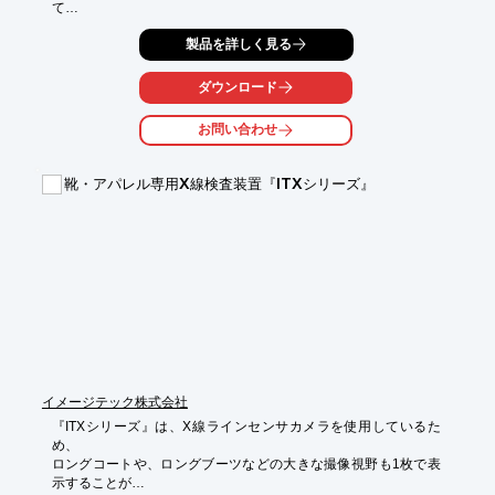
て

開発した製品です。

製品を詳しく見る
繊維素材の多様化、加工技術の高度化に即応して改良を加え、優
れた

ダウンロード
耐薬品性と、防染性を有しており、過酷な条件の精錬、漂白、染
色加工などの

お問い合わせ
処理を行ってもマーキングした記号表示は鮮明に残ります。

「スタンダード」「スペシャル」と種類は2種類をご用意。用途
靴・アパレル専用X線検査装置『ITXシリーズ』
に合わせて

ペン先の太さ（細字・太字）、色調（黄・黒・赤）をお選びいた
だけます。

【特長】

■優れた耐薬品性、防染性を有する

■国内は基より広く海外の繊維業界で工程管理の効率化製品とし
て好評

■PRTR法には抵触せず、チューブが破れて手を汚すこともなく、
環境と安全にも配慮

■種類は2種類をご用意（スタンダード・スペシャル）

■過酷な条件の精錬、漂白、染色加工などの処理を行ってもマー
イメージテック株式会社
キングした

『ITXシリーズ』は、X線ラインセンサカメラを使用しているた
　記号表示は鮮明に残る

め、

※詳しくはPDF資料をご覧いただくか、お気軽にお問い合わせ下
ロングコートや、ロングブーツなどの大きな撮像視野も1枚で表
さい。
示することが
