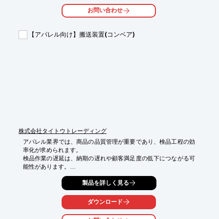
・生地の色検査

お問い合わせ
・糸の色識別

・製品の色選別

【アパレル向け】搬送装置(コンベア)
【導入の効果】

・色識別精度の向上

・不良品の削減

・生産性の向上
株式会社タイトウトレーディング
アパレル業界では、商品の品質管理が重要であり、検品工程の効
率化が求められます。

検品作業の遅延は、納期の遅れや顧客満足度の低下につながる可
能性があります。

当社の検品用コンベアは、検品作業の効率化と品質向上に貢献し
製品を詳しく見る
ます。

【活用シーン】

ダウンロード
・アパレル製品の検品ライン

・不良品の発見と選別
