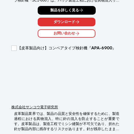
プ検針機『SC1-600』は、バッグ製造工程における異物混入リス
クを低減し、製品の品質向上に貢献します。

製品を詳しく見る
【活用シーン】

・バッグ製造ラインでの最終検査

ダウンロード
・ファスナーや金具などの金属部品の検針

・生地や材料への異物混入防止

お問い合わせ
【導入の効果】

・異物混入による製品不良の削減

【皮革製品向け】コンベアタイプ検針機『APA-6900』
・顧客からの信頼性向上

・製品回収リスクの低減
株式会社サンコウ電子研究所
皮革製品業界では、製品の品質と安全性を確保するために、製造
過程における異物混入、特に針の混入を防止することが重要で
す。皮革製品は、製造工程でミシン縫製が不可欠であり、折れた
針が製品内部に残存するリスクがあります。針が残存したまま製
品が出荷されると、消費者の怪我につながる可能性があり、企業