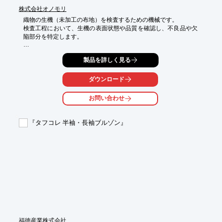
株式会社オノモリ
織物の生機（未加工の布地）を検査するための機械です。

検査工程において、生機の表面状態や品質を確認し、不良品や欠
陥部分を特定します。

【使用用途】

製品を詳しく見る
欠陥検出: 織りムラ、糸切れ、色むら、汚れなど

寸法測定: 幅や長さの確認

外観確認: 表面の仕上がりや柄の整合性
ダウンロード
お問い合わせ
『タフコレ 半袖・長袖ブルゾン』
福徳産業株式会社