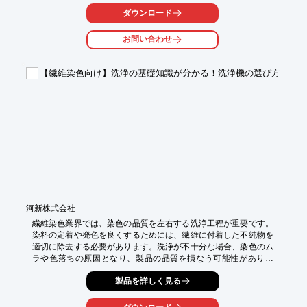
【活用シーン】

ダウンロード
・縫製工場での検針

・検品工程での異物チェック

お問い合わせ
・製品出荷前の最終検査

【導入の効果】

【繊維染色向け】洗浄の基礎知識が分かる！洗浄機の選び方
・異物混入による事故の防止

・製品の品質向上

・企業の信頼性向上
河新株式会社
繊維染色業界では、染色の品質を左右する洗浄工程が重要です。
染料の定着や発色を良くするためには、繊維に付着した不純物を
適切に除去する必要があります。洗浄が不十分な場合、染色のム
ラや色落ちの原因となり、製品の品質を損なう可能性がありま
す。河新の洗浄に関する基礎知識が学べる小冊子『もう失敗しな
製品を詳しく見る
い洗浄機選定』は、洗浄の基礎から洗浄剤の種類、洗浄方法、ト
ラブル例と解決策などを解説します。品質維持や不良率低減にお
役立てください。
