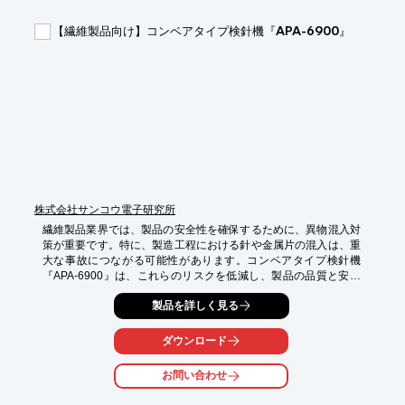
【導入の効果】

【繊維製品向け】コンベアタイプ検針機『APA-6900』
*   異物混入による事故を防止

*   製品の品質向上と信頼性向上

*   企業のブランドイメージ向上
株式会社サンコウ電子研究所
繊維製品業界では、製品の安全性を確保するために、異物混入対
策が重要です。特に、製造工程における針や金属片の混入は、重
大な事故につながる可能性があります。コンベアタイプ検針機
『APA-6900』は、これらのリスクを低減し、製品の品質と安全
性を向上させるために設計されました。

製品を詳しく見る
【活用シーン】

・衣料品製造工場

ダウンロード
・繊維製品の検品工程

・輸入繊維製品の検査

お問い合わせ
【導入の効果】
