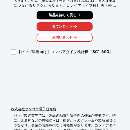
あります。特に、縫製工程で使用される針の混入は、重大な事故
につながるリスクがあります。コンベアタイプ検針機『APA-
6900』は、これらのリスクを低減するために開発されました。

製品を詳しく見る
【活用シーン】

・衣料品の製造工程

ダウンロード
・検品工程

・最終製品の出荷前検査

お問い合わせ
【導入の効果】

・異物混入による事故の防止

【バッグ製造向け】コンベアタイプ検針機『SC1-600』
・顧客からの信頼性向上

・製品回収リスクの低減
株式会社サンコウ電子研究所
バッグ製造業界では、製品の品質と安全性の確保が重要です。特
に、金属片などの異物混入は、顧客からのクレームや製品回収に
つながり、企業の信頼を損なう可能性があります。コンベアタイ