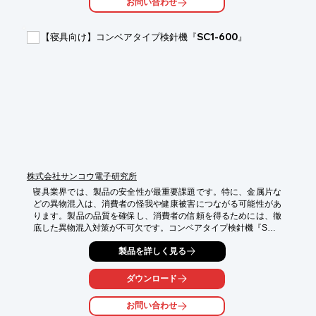
お問い合わせ
・検品作業の自動化

【導入の効果】

【寝具向け】コンベアタイプ検針機『SC1-600』
・検品時間の短縮

・人件費の削減

・品質管理の向上
株式会社サンコウ電子研究所
寝具業界では、製品の安全性が最重要課題です。特に、金属片な
どの異物混入は、消費者の怪我や健康被害につながる可能性があ
ります。製品の品質を確保し、消費者の信頼を得るためには、徹
底した異物混入対策が不可欠です。コンベアタイプ検針機『SC1-
600』は、寝具製品の製造過程における異物混入リスクを低減
製品を詳しく見る
し、安全な製品提供をサポートします。

【活用シーン】

ダウンロード
*   マットレス、布団、枕などの製造工程

*   キルティング加工後の検針

お問い合わせ
*   縫製後の最終検査
