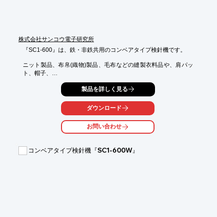
株式会社サンコウ電子研究所
『SC1-600』は、鉄・非鉄共用のコンベアタイプ検針機です。

ニット製品、布帛(織物)製品、毛布などの縫製衣料品や、肩パッ
ト、帽子、

タオル、縫いぐるみなどの製品の検針ができます。

製品を詳しく見る
制御部は日・英・中の3言語に対応しており、専用ソフトで履歴
データを

ダウンロード
PCに表示・印刷が可能です。

お問い合わせ
この他に｢SC1-750｣もご用意しております。

【特長】

コンベアタイプ検針機『SC1-600W』
■大画面ならではの快適な操作性

■点検履歴・検査履歴をデータ管理

■制御部は日・英・中の3言語対応

■パスワードによるロック機能

■専用ソフトで履歴データをPCに表示、印刷が可能

※詳しくはPDF資料をご覧いただくか、お気軽にお問い合わせ下
さい。