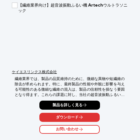
・異物混入による事故の防止

【繊維業界向け】超音波振動ふるい機 Artechウルトラソニ
・製品の品質向上

ック
・顧客からの信頼獲得
ケイエスリンクス株式会社
繊維業界では、製品の品質維持のために、微細な異物や短繊維の
除去が求められます。特に、最終製品の性能や外観に影響を与え
る可能性のある微細な繊維の混入は、製品の信頼性を損なう要因
となり得ます。これらの課題に対し、当社の超音波振動ふるい機
『Artechウルトラソニック』は、微細な短繊維の除去能力を大幅
製品を詳しく見る
に向上させ、高品質な製品づくりをサポートします。

【活用シーン】

ダウンロード
・短繊維の除去

・微細な異物除去

お問い合わせ
・製品の品質向上
