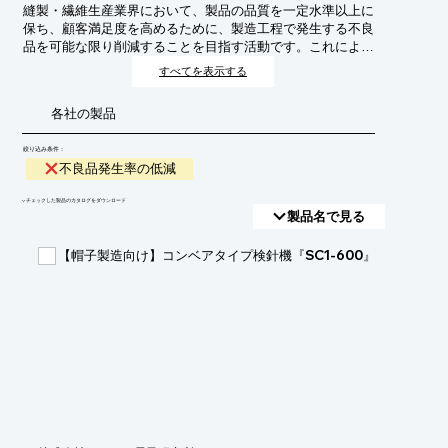
縫製・繊維生産業界において、製品の品質を一定水準以上に
保ち、顧客満足度を高めるために、製造工程で発生する不良
品を可能な限り削減することを目指す活動です。これによ
り、生産効率の向上、コスト削減、ブランドイメージの維
すべてを表示する
持・向上に繋がります。
各社の製品
絞り込み条件：
不良品発生率の低減
​▼チェックした製品のカタログをダウンロード
製品名で見る
【帽子製造向け】コンベアタイプ検針機『SC1-600』