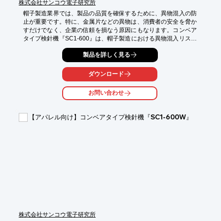
株式会社サンコウ電子研究所
帽子製造業界では、製品の品質を確保するために、異物混入の防
止が重要です。特に、金属片などの異物は、消費者の安全を脅か
すだけでなく、企業の信頼を損なう原因にもなります。コンベア
タイプ検針機『SC1-600』は、帽子製造における異物混入リスク
を低減し、製品の品質向上に貢献します。

製品を詳しく見る
【活用シーン】

・帽子製造ラインでの検針

ダウンロード
・製品の最終検査

・異物混入クレーム対策

お問い合わせ
【導入の効果】

・異物混入による事故の防止

【アパレル向け】コンベアタイプ検針機『SC1-600W』
・製品の品質向上

・顧客からの信頼獲得
株式会社サンコウ電子研究所