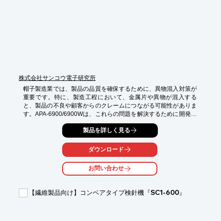
株式会社サンコウ電子研究所
帽子製造業では、製品の品質を確保するために、異物混入対策が
重要です。特に、製造工程において、金属片や異物が混入する
と、製品の不良や顧客からのクレームにつながる可能性がありま
す。APA-6900/6900Wは、これらの問題を解決するために開発さ
れました。

製品を詳しく見る
【活用シーン】

・帽子製造ラインでの検針

ダウンロード
・製品の最終検査

・異物混入リスクの高い工程での設置

お問い合わせ
【導入の効果】

・異物混入による不良品の削減

【繊維製品向け】コンベアタイプ検針機『SC1-600』
・顧客からの信頼性向上

・製品の品質向上