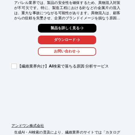
アパレル業界では、製品の安全性を確保するため、異物混入対策
が不可欠です。特に、製造工程における針などの金属片の混入
は、重大な事故につながる可能性があります。異物混入は、顧客
からの信頼を失墜させ、企業のブランドイメージを損なう原因に
もなります。コンベアタイプ検針機『SC1-600W』は、ハの字型
製品を詳しく見る
の探知部により、針の方向性による感度差を減らし、異物混入リ
スクを低減します。

ダウンロード
【活用シーン】

・衣料品の製造工程

お問い合わせ
・検品工程

・出荷前の最終チェック

【繊維業界向け】AI検索で落ちる原因 分析サービス
【導入の効果】

・異物混入による事故の防止

・顧客からの信頼獲得

・製品の品質向上
アンドワン株式会社
生成AI・AI検索の普及により、繊維業界のサイトでは「カタログ