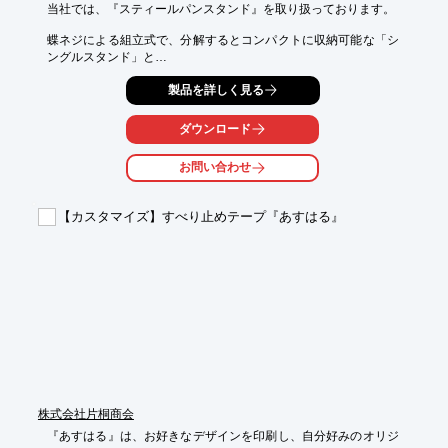
当社では、『スティールパンスタンド』を取り扱っております。

蝶ネジによる組立式で、分解するとコンパクトに収納可能な「シ
ングルスタンド」と

連結仕様の「ダブルスタンド」をラインアップ。

製品を詳しく見る
また、各部寸法変更・表面処理変更・キャスター取り付け等も承
ります。

ダウンロード
お気軽にお問い合わせ下さい。

お問い合わせ
【シングルスタンド 特長】

■蝶ネジによる組立式

■分解するとコンパクトに収納可能

【カスタマイズ】すべり止めテープ『あすはる』
■収納バッグ付き

■シンプルな構造で、安定感あり

■スチール製(ゴールドシルバー色メッキ仕上げ)

※詳しくはPDF資料をご覧いただくか、お気軽にお問い合わせ下
さい。
株式会社片桐商会
『あすはる』は、お好きなデザインを印刷し、自分好みのオリジ