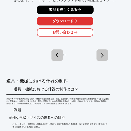
常備在庫しています。

製品を詳しく見る
色々な形に抜型で抜いて箱の形に組み立てることができ、外箱だ
けでなく仕切などにも対応いたします。

金銀、アルミボールや食品対応の機能紙、Vカット原紙なども多
ダウンロード
数収録しています。

画像では質感が伝わらないと思われますので、ぜひ見本帳をお手
お問い合わせ
元にお取り寄せください。

見本帳サイズ：9.5×17.5×12.5cm（縦×横×高さ） 

重さ：1.6kg
1 / 1
道具・機械における什器の制作
道具・機械における什器の制作とは？
ホビー＆クラフト業界における道具・機械の什器の制作とは、手芸、模型製作、DIYなどの趣味や創作活動で使用される多様な道具
や小型機械を、効率的かつ安全に収納・展示・活用するための専用棚や作業台などを設計・製造することです。店舗での陳列や、
自宅アトリエでの作業効率向上、ワークショップでの利用促進などを目的とします。
​課題
多様な形状・サイズの道具への対応
ハサミ、ニッパー、彫刻刀から電動工具まで、形状やサイズが多岐にわたる道具を、落下や破損を防ぎつつ、取り出しや
すく収納できる什器の設計が難しい。