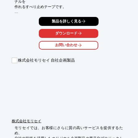
ナルを

作れるすべり止めテープです。

例えば、黒単色からお好きな色やデザインに変更し、スケートボ
製品を詳しく見る
ードを

カスタマイズ。自分だけのオリジナルボードに仕上げることがで
きます。

ダウンロード
滑り止め対策は当社にお任せください。

お問い合わせ
【特長】

■好きなデザインを印刷

株式会社モリセイ 自社企画製品
■自分好みのオリジナルを作成可能

※詳しくはPDF資料をご覧いただくか、お気軽にお問い合わせ下
さい。
株式会社モリセイ
モリセイでは、お客様にさらに質の高いサービスを提供するた
め、
