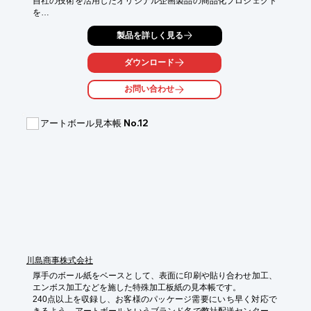
自社の技術を活用したオリジナル企画製品の商品化プロジェクト
を

積極的に進めています。

製品を詳しく見る
リードフックのイメージを一新したかわいらしいデザインが高い
評価を

ダウンロード
得ている「プリケツ」やオフィス内の被害を最小限に食い止める
為の

お問い合わせ
キャスターストッパー「ヒト☆フンバリー」など様々な製品をラ
インアップ。

アートボール見本帳 No.12
ゴムや樹脂の特性を知り尽くしているから発想できるユニークな
展開に

今後も乞うご期待ください。

【ラインアップ】

■プリケツ

■博士のIQデザインパズル

■BURINE

■ヒト☆フンバリー

※詳しくは関連リンクをご覧いただくか、お気軽にお問い合わせ
ください。
川島商事株式会社
厚手のボール紙をベースとして、表面に印刷や貼り合わせ加工、
エンボス加工などを施した特殊加工板紙の見本帳です。

240点以上を収録し、お客様のパッケージ需要にいち早く対応で
きるよう、アートボールというブランド名で弊社配送センターに