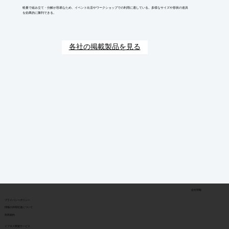
軽量で組み立て・分解が容易なため、イベント出店やワークショップでの利用に適している。多様なサイズや形状の道具
を効果的に陳列できる。
各社の掲載製品を見る
会社情報
​プライバシーポリシー
​情報の外部伝達について
利用規約
イプロス関連サービス