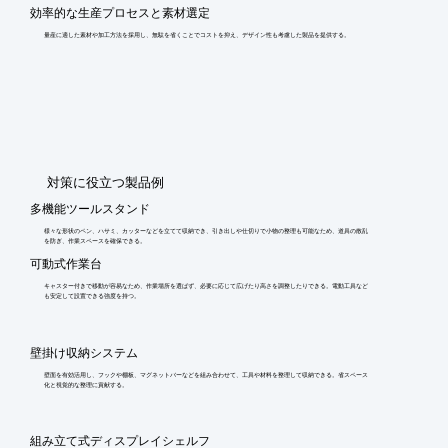
効率的な生産プロセスと素材選定
量産に適した素材や加工方法を採用し、無駄を省くことでコストを抑え、デザイン性も考慮した製品を提供する。
​対策に役立つ製品例
多機能ツールスタンド
様々な形状のペン、ハサミ、カッターなどを立てて収納でき、引き出しや仕切りで小物の整理も可能なため、道具の散乱
を防ぎ、作業スペースを確保できる。
可動式作業台
キャスター付きで移動が容易なため、作業場所を選ばず、必要に応じて広げたり高さを調整したりできる。電動工具など
も安定して設置できる強度を持つ。
壁掛け収納システム
壁面を有効活用し、フックや棚板、マグネットバーなどを組み合わせて、工具や材料を整理して収納できる。省スペース
化と視覚的な整理に貢献する。
組み立て式ディスプレイシェルフ