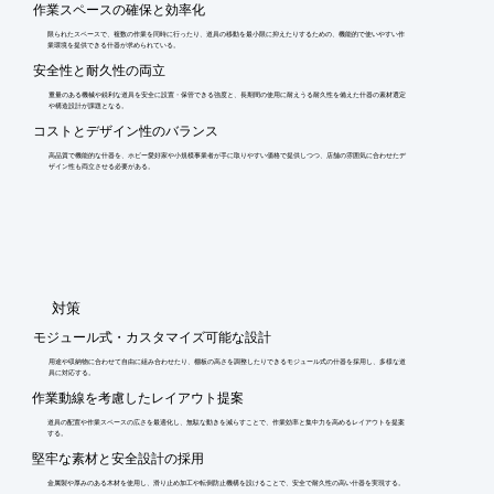
作業スペースの確保と効率化
限られたスペースで、複数の作業を同時に行ったり、道具の移動を最小限に抑えたりするための、機能的で使いやすい作
業環境を提供できる什器が求められている。
安全性と耐久性の両立
重量のある機械や鋭利な道具を安全に設置・保管できる強度と、長期間の使用に耐えうる耐久性を備えた什器の素材選定
や構造設計が課題となる。
コストとデザイン性のバランス
高品質で機能的な什器を、ホビー愛好家や小規模事業者が手に取りやすい価格で提供しつつ、店舗の雰囲気に合わせたデ
ザイン性も両立させる必要がある。
​対策
モジュール式・カスタマイズ可能な設計
用途や収納物に合わせて自由に組み合わせたり、棚板の高さを調整したりできるモジュール式の什器を採用し、多様な道
具に対応する。
作業動線を考慮したレイアウト提案
道具の配置や作業スペースの広さを最適化し、無駄な動きを減らすことで、作業効率と集中力を高めるレイアウトを提案
する。
堅牢な素材と安全設計の採用
金属製や厚みのある木材を使用し、滑り止め加工や転倒防止機構を設けることで、安全で耐久性の高い什器を実現する。