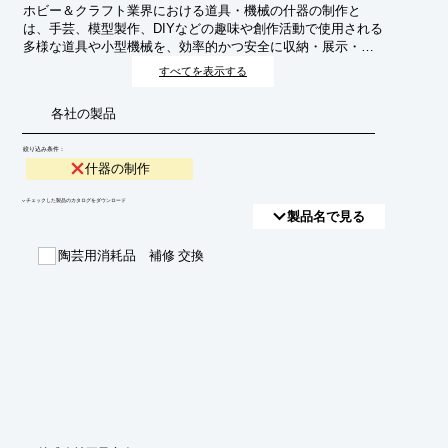
ホビー＆クラフト業界における道具・機械の什器の制作と
は、手芸、模型製作、DIYなどの趣味や創作活動で使用される
多様な道具や小型機械を、効率的かつ安全に収納・展示・活
用するための専用棚や作業台などを設計・製造することで
すべてを表示する
す。店舗での陳列や、自宅アトリエでの作業効率向上、ワー
クショップでの利用促進などを目的とします。
各社の製品
絞り込み条件：
什器の制作
​▼チェックした製品のカタログをダウンロード
製品名で見る
陶芸用消耗品 補修 交換