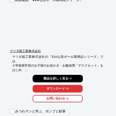
マツダ紙工業株式会社
マツダ紙工業株式会社の「Ecoな段ボール製商品シリーズ」で
は、

小学校就学前のお子様のお絵かき・お勉強用「デスクセット」を
はじめ、

お片付けの習慣が身に付けられる「お片付けチェスト」や、

製品を詳しく見る
折り畳みができ、簡単に収納可能な「トゥインクルテント」など
の

豊富なラインアップを取り揃えております。

ダウンロード
【特徴】

お問い合わせ
[デスクセット]

○天面にフィルム貼り加工を施してあるので、

　汚れに強く水をこぼしても大丈夫

みつわマンと学ぶ、ポンプと鉛筆
→水性ペンも拭き取れる
