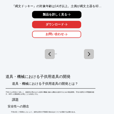
『縄文ドッキー』の対象年齢は14才以上。土偶が縄文土器を叩い
て、

製品を詳しく見る
打楽器のような音を奏でるタカハオリジナルシリーズの製品で
す。

ダウンロード
その他にも、漫画家やクリエイターなどいろんな方々とコラボし
た

お問い合わせ
ユニークな製品をご用意。

「ソレキット」は、機構設計や組立要領、段取り、プログラミン
グを

行うことで子どもたちに好奇心を持たせるきっかけを与えます。

1 / 1
【概要】

■対象年齢：14才以上

■デザイン：タカハ機工株式会社

■型式：SKN-1521-01

道具・機械における子供用道具の開発
■完成サイズ：約 縦10 X 横8.5 X 奥行10 (cm)

■完成品重量：111 g

道具・機械における子供用道具の開発とは？
■電源：DC5V(モバイルバッテリーやUSB電源アダプタをご用意
ください)

子供たちが安全かつ楽しく、創造性を育みながら道具や機械に触れる機会を提供するための製品開発。手先の器用さや問題解決能
力、科学への興味関心を育むことを目的とする。
※詳しくはPDF資料をご覧いただくか、お気軽にお問い合わせ下
​課題
さい。
安全性への懸念
子供が誤って怪我をしないよう、鋭利な部分や可動部の挟み込みリスクを排除する必要がある。