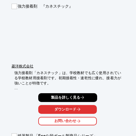
強力接着剤 『カネスチック』
菱洋株式会社
強力接着剤「カネスチック」は、学校教材でも広く使用されてい
る学校教材用接着剤です。初期接着性・速乾性に優れ、接着力が
強いことが特徴です。

特性：初期接着性・速乾性に優れ、接着力が強い。

製品を詳しく見る
用途：造形、家具・玩具修理、模型製作、人形製作等。

接着可能材料：紙、木、布、皮革、発泡スチロール、ガラス アク
リル板、陶器、金属、各種合成樹脂、ガラス繊維、ほか。

ダウンロード
※詳しくはお問い合わせいただくかPDFダウンロード下さい。
お問い合わせ
紙器製品 「Ecoな段ボール製商品シリーズ」