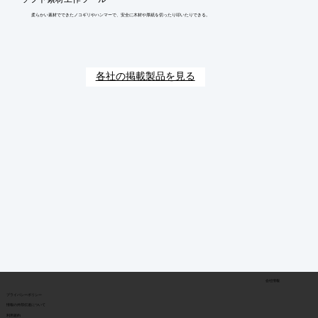
柔らかい素材でできたノコギリやハンマーで、安全に木材や厚紙を切ったり叩いたりできる。
各社の掲載製品を見る
会社情報
​プライバシーポリシー
​情報の外部伝達について
利用規約