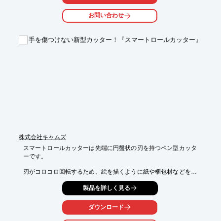
お問い合わせ
手を傷つけない新型カッター！『スマートロールカッター』
株式会社キャムズ
スマートロールカッターは先端に円盤状の刃を持つペン型カッタ
ーです。

刃がコロコロ回転するため、絵を描くように紙や梱包材などを切
っていただけます。

製品を詳しく見る
また、押しても引いても切れるので、ストレスなくお使いいただ
けます！

ダウンロード
「硬い物で硬い物を切る」という理論に基づき、付属の専用下敷
きと併用することで、
