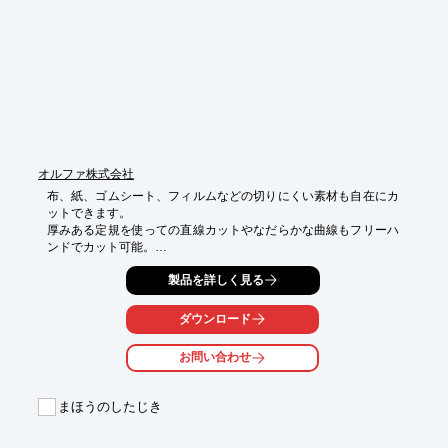
※記事の詳細内容は、関連リンクより閲覧いただけます。

　詳しくは、お気軽にお問い合わせ下さい。
オルファ株式会社
布、紙、ゴムシート、フィルムなどの切りにくい素材も自在にカ
ットできます。

厚みある定規を使っての直線カットやなだらかな曲線もフリーハ
ンドでカット可能。

グリップを握ったときだけ刃が出る安心設計。

製品を詳しく見る
別売りのピンキング刃（ほつれ止め）、ウェーブ刃（飾り切り
ダウンロード
に）も装着可能です。

【特長】

お問い合わせ
■握って赤いロックボタンを押せば刃が出たままロック可能（連
続作業可能）

まほうのしたじき
■握らない状態でロックボタンを押せば握っても刃がでないよう
になります

■刃の直径は45ｍｍ
