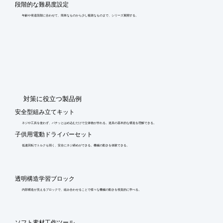
段階的な難易度設定
年齢や発達段階に合わせて、簡単なものから少し複雑なものまで、シリーズ展開する。
​対策に役立つ製品例
安全型組み立てキット
ネジや工具を使わず、パチッとはめ込むだけで立体物が作れる。道具の基本的な構造を理解できる。
子供用電動ドライバーセット
低速回転でトルクも弱く、安全にネジ締めができる。機械の動きを体験できる。
透明構造学習ブロック
内部構造が見えるブロックで、組み合わせることで様々な機械の動きを視覚的に学べる。
ソフト素材工作ツール