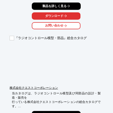
品。

製品を詳しく見る
変顔シールでオリジナルデザインにすることが可能です。

その他にも、いろんな方々とコラボしたユニークな製品をご用意
ダウンロード
しております。

お問い合わせ
「ソレキット」は、機構設計や組立要領、段取り、プログラミン
グを

行うことで子どもたちに好奇心を持たせるきっかけを与えます。

『ラジオコントロール模型・部品』総合カタログ
【概要】

■対象年齢：8歳以上

■クリエイター：ミルノプロ(見ル野栄司)

■型式：SKN-1521-06

■完成サイズ：約 縦11 X 横10 X 奥行3.5 (cm)※ハエ含まず

■完成品重量：90 g

■電源：DC5V(モバイルバッテリーやUSB電源アダプタをご用意
ください)

※詳しくはPDF資料をご覧いただくか、お気軽にお問い合わせ下
さい。
株式会社クエストコーポレーション
当カタログは、ラジオコントロール模型及び同部品の設計・製
造・販売を

行っている株式会社クエストコーポレーションの総合カタログで
す。
