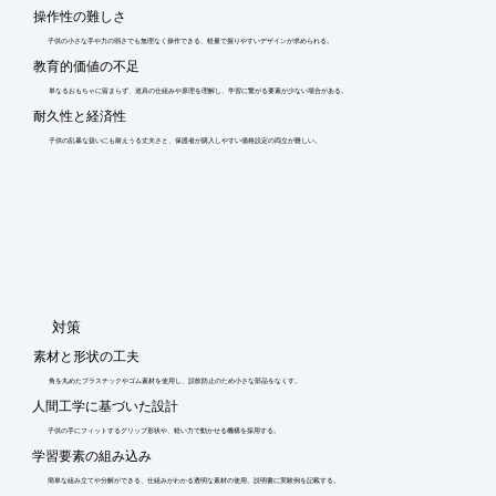
操作性の難しさ
子供の小さな手や力の弱さでも無理なく操作できる、軽量で握りやすいデザインが求められる。
教育的価値の不足
単なるおもちゃに留まらず、道具の仕組みや原理を理解し、学習に繋がる要素が少ない場合がある。
耐久性と経済性
子供の乱暴な扱いにも耐えうる丈夫さと、保護者が購入しやすい価格設定の両立が難しい。
​対策
素材と形状の工夫
角を丸めたプラスチックやゴム素材を使用し、誤飲防止のため小さな部品をなくす。
人間工学に基づいた設計
子供の手にフィットするグリップ形状や、軽い力で動かせる機構を採用する。
学習要素の組み込み
簡単な組み立てや分解ができる、仕組みがわかる透明な素材の使用、説明書に実験例を記載する。