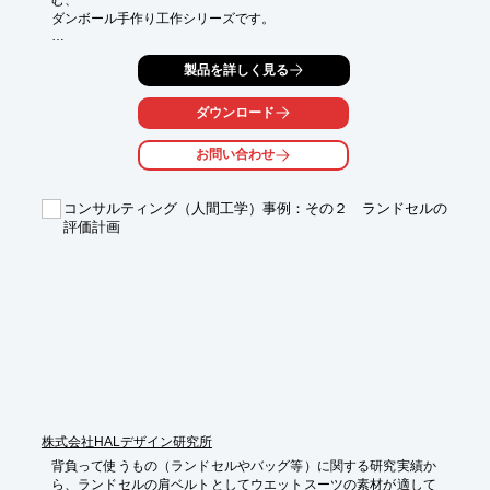
ダンボール手作り工作シリーズです。

えんとつから硬貨を入れると転がって、三つの窓に振り分けられ
製品を詳しく見る
る

楽しい貯金箱となっています。

ダウンロード
当社は、ダンボールでこんなものまで、想い描くデザイン、設計
は自由自在、

お問い合わせ
便利グッズを意欲的に開発しています。ご用命の際はお問い合わ
せください。

コンサルティング（人間工学）事例：その２ ランドセルの
【特長】

評価計画
■環境に配慮したエコ素材

■考える力とコミュニケーション力を育む

■デコでオリジナルグッズに

■のり付き

■えんとつから硬貨を入れると転がって、三つの窓に振り分けら
れる

※詳しくはPDF資料をご覧いただくか、お気軽にお問い合わせ下
さい。
株式会社HALデザイン研究所
背負って使うもの（ランドセルやバッグ等）に関する研究実績か
ら、ランドセルの肩ベルトとしてウエットスーツの素材が適して