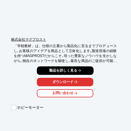
株式会社マグプロスト
「学校教材」は、仕様の立案から製品化に至るまでプロデュース
し､お客様のアイデアを商品として立体化します｡製造現場の経験
を持つMAGPROSTだからこそ､培った豊富なノウハウを生かしな
がら､独自のネットワークを駆使し､最良な商品のご提供が可能で
す｡

製品を詳しく見る
開発から試作･量産､パッケージデザインからアッセンブリなど､
お客様をフレキシブルにトータルサポートさせていただきます。

ダウンロード
【特徴】

○企画立案

お問い合わせ
○お客様のアイディアを具現化

○試作から量産までサポート

ホビーモーター
詳しくはお問い合わせ下さい。