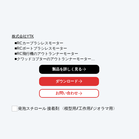
株式会社YTK
■RCカーブラシレスモーター

■RCボートブラシレスモーター

■RC飛行機のアウトランナーモーター

■クワッドコプターのアウトランナーモーター

■各種多様なタイプがありますので、お問い合わせ下さい

製品を詳しく見る
■メーカー：SH（中国）
ダウンロード
お問い合わせ
発泡スチロール 接着剤 〈模型用/工作用/ジオラマ用〉