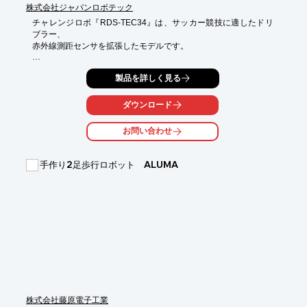
株式会社ジャパンロボテック
チャレンジロボ『RDS-TEC34』は、サッカー競技に適したドリ
ブラー、

赤外線測距センサを拡張したモデルです。

ロボットの構造材にハニカムプレートを使用して軽量化していま
製品を詳しく見る
す

（本体重量640g、電池込み990g）。

ダウンロード
また、すべてのモデルに音センサ、明るさセンサ、加速度/ジャイ
ロセンサ、

お問い合わせ
スライダーを搭載しており、これらを利用して各種制御を行えま
す。

手作り2足歩行ロボット ALUMA
【製品概要】

■競技場のフイールドに示された白線ラインを識別し、ラインか
ら

　はみ出さないで動作をする

■変調赤外線を発光するボールを目標として捕捉行動

■目標（ボール）をドリブルして行動する　など

※詳しくはPDFをダウンロードしていただくか、お気軽にお問い
合わせください。
株式会社藤原電子工業