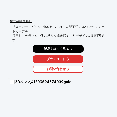
株式会社東邦社
『スーパー・グリップ5本組み』は、人間工学に基づいたフィッ
トカーブを

採用し、カラフルで使い易さを追求尽くしたデザインの彫刻刀で
す。

刃先は、研ぎ直して何度も使用可能。

製品を詳しく見る
置いた時、転がりにくい変形四角形状で安全性が大幅にアップ
ダウンロード
し、

材質はしっとりとした質感があり手に馴染みます。

お問い合わせ
【特長】

■高機能素材を採用

3Dペン v_41509694374039gold
■フィットカーブ・グリップ力がアップ

■環境に優しいエコ刃先

■スケルトン・ハンドル

■安全性に配慮したハンドル形状　など

※詳しくはPDFをダウンロードして頂くか、お気軽にお問い合わ
せ下さい。