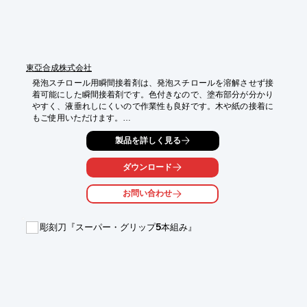
東亞合成株式会社
発泡スチロール用瞬間接着剤は、発泡スチロールを溶解させず接
着可能にした瞬間接着剤です。色付きなので、塗布部分が分かり
やすく、液垂れしにくいので作業性も良好です。木や紙の接着に
もご使用いただけます。

＜特徴＞

製品を詳しく見る
■接着が困難な発泡スチロール(低～中発泡率)の接着が可能

■作業性良好

ダウンロード
・高粘度（3,000 mPa･s/25℃）のため、しみこみにくく、液垂れ
しにくい

お問い合わせ
・色つきで塗布部分が分かりやすい。

※硬化後も色がついているので、工作用途でご使用の場合、はみ
出しにはご注意ください。

彫刻刀『スーパー・グリップ5本組み』
※PMMAなど発泡材の中には溶解してしまうものもございますの
で、必ず影響のないところで確認してからご使用ください。

※詳細は、カタログ請求して頂くか、PDFをダウンロードしてご
覧ください。