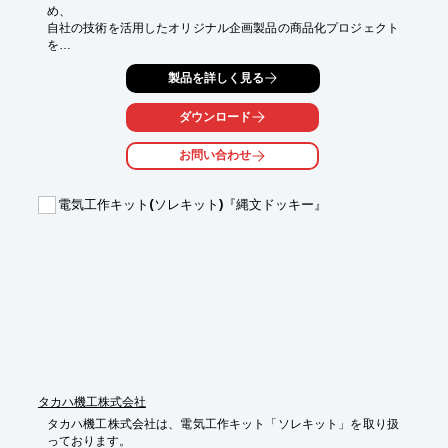
め、

自社の技術を活用したオリジナル企画製品の商品化プロジェクト
を

積極的に進めています。

製品を詳しく見る
リードフックのイメージを一新したかわいらしいデザインが高い
評価を

ダウンロード
得ている「プリケツ」やオフィス内の被害を最小限に食い止める
為の

お問い合わせ
キャスターストッパー「ヒト☆フンバリー」など様々な製品をラ
インアップ。

電気工作キット(ソレキット)『縄文ドッキー』
ゴムや樹脂の特性を知り尽くしているから発想できるユニークな
展開に

今後も乞うご期待ください。

【ラインアップ】

■プリケツ

■博士のIQデザインパズル

■BURINE

■ヒト☆フンバリー

※詳しくは関連リンクをご覧いただくか、お気軽にお問い合わせ
ください。
タカハ機工株式会社
タカハ機工株式会社は、電気工作キット「ソレキット」を取り扱
っております。
