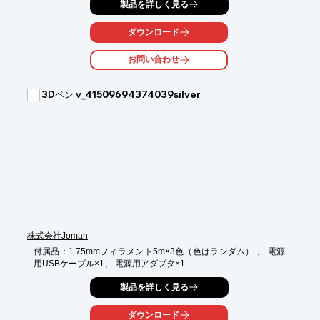
初心者に適切な定番モデル「NEO CALIBER 30 SPORTS」をは
製品を詳しく見る
じめ、

フライバーレスのセカンド機に適した「NEO CALIBER 30 FBL」
ダウンロード
や、

50クラス入門機に適した「NEO CALIBER 50 SPORTS」など、

お問い合わせ
様々な製品を掲載しております。

【掲載内容】

3Dペン v_41509694374039silver
■NEO CALIBER 30 SPORTS

■NEO CALIBER 30 FBL

■NEO CALIBER 50 SPORTS

■NEO CALIBER E65-550 SPORTS

■NEO CALIBER 90 Ver.06　など

※詳しくはPDFをダウンロードして頂くか、お気軽にお問い合わ
せ下さい。
株式会社Joman
付属品：1.75mmフィラメント5m×3色（色はランダム） 、 電源
用USBケーブル×1、 電源用アダプタ×1
製品を詳しく見る
ダウンロード