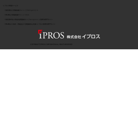
イプロス関連サービス
> 製造業向け情報検索サイト イプロスものづくり
> BtoB向け情報検索サイト イプロス
> 製造業特化の用途別課題解決 | イプロスものづくり業界別専門サイト
> BtoB向け | 目的・用途起点で課題解決を支援 | イプロス業界別専門サイト
COPYRIGHT © IPROS CORPORATION ALL RIGHTS RESERVED