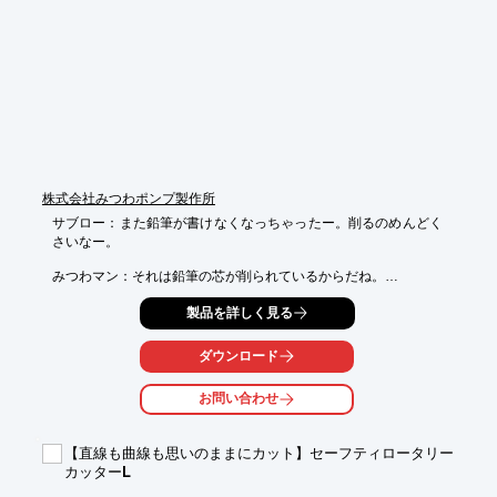
○消しゴムのカスなどを入れたり、

　コイン遊びができる穴と取出しボックス（引出しと同色）

○背もたれつきのスマートなデザイン　丈夫な構造(荷重50kg)

○B4サイズのお絵描き帳が収納できる引出し

詳しくはお問い合わせ、またはカタログをダウンロードしてくだ
さい。
株式会社みつわポンプ製作所
サブロー：また鉛筆が書けなくなっちゃったー。削るのめんどく
さいなー。

みつわマン：それは鉛筆の芯が削られているからだね。

サブロー：じゃあ、固くして削られないようにすればいいんじゃ
製品を詳しく見る
ない？

ダウンロード
みつわマン：たしかにそう思うよね。でも、鉛筆の芯は黒鉛と粘
土でできていて、

お問い合わせ
これがすこしずつ削られて紙にくっつくから、字や絵が書けるん
だ。

だから、芯が固くてあまり削られないと、文字や絵が描けなくな
【直線も曲線も思いのままにカット】セーフティロータリー
っちゃうんだよ。

カッターL
柔らかすぎても固すぎてもダメで、このバランスが大事ってこと
だね。
