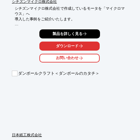
シチズンマイクロ株式会社
シチズンマイクロ株式会社で作成しているモータを「マイクロマ
ウス」へ

導入した事例をご紹介いたします。

マイクロマウスは、コンピュータを搭載し、自律制御で迷路を走
製品を詳しく見る
破、

ゴールへ到達する時間を競う競技の総称です。

ダウンロード
当社モータは、マイクロマウスの動力機構に使用されています。

お問い合わせ
【概要】

■モータを導入した製品：マイクロマウス

■役割：マイクロマウスの動力機構に使用

ダンボールクラフト＜ダンボールのカタチ＞
※詳しくはPDF資料をご覧いただくか、お気軽にお問い合わせ下
さい。
日本紙工株式会社