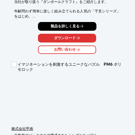
当社が取り扱う『ダンボールクラフト』をご紹介します。

年齢問わず簡単に楽しく組み立てられる人気の「干支シリーズ」
をはじめ、

ダンボールならではの温かみのあるクラフトを提案・販売いたし
製品を詳しく見る
ます。

ダンボール箱は用途に適したカタチがあります。ダンボールの種
ダウンロード
類と箱の

カタチを組み合わせることで、多様なニーズにお答えすることが
お問い合わせ
できます。

どんな大きさの何を入れるのかご相談ください。好適な箱をご提
イマジネーションを刺激するユニークなパズル PM6 ポリ
案いたします。

モロック
【特長】

■年齢問わず簡単に楽しく組み立てられる人気の「干支シリー
ズ」に対応

■ダンボールならではの温かみのあるクラフトを提案・販売

※詳しくはPDF資料をご覧いただくか、お気軽にお問い合わせ下
さい。
株式会社甲南