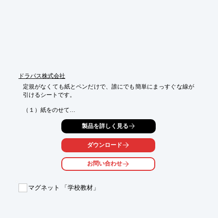
■刃の出る長さは約5ｍｍ
ドラパス株式会社
定規がなくても紙とペンだけで、誰にでも簡単にまっすぐな線が
引けるシートです。

（１）紙をのせて

（２）ペンを立てて

製品を詳しく見る
（３）引くだけ！

【特長】

ダウンロード
使用できるペン：鉛筆・ボールペン・シャープペン等

使用できる紙類：コピー用紙・便箋・レポート用紙・チラシの裏
お問い合わせ
面等

このような方には大変便利です。

マグネット 「学校教材」
●建築現場での打ち合わせに

●グラフィック、インテリアデザイナーのラフ制作に　

●空調システムの配置図に

●贈答品として最適です