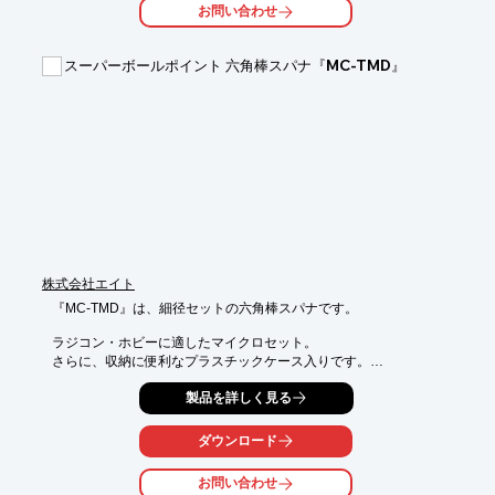
お問い合わせ
紙や梱包材だけでなくティッシュやアルミホイルなども自由にカ
ット！

スーパーボールポイント 六角棒スパナ『MC-TMD』
誤って手の上を転がっても、手が傷つくことはないので安心して
お使いいただけます。

ECサイトにて販売もしております。詳しくはサイトをご確認く
ださい。

【特長】

■手を傷つけない安全設計

■ペン型カッターでストレスフリーな使い心地

■ドイツ製硬度9 タングステンの先端ローラー

■3年以上使用しても切れ味が変わらない

株式会社エイト
※詳しくはPDF資料をご覧いただくか、お気軽にお問い合わせ下
さい。
『MC-TMD』は、細径セットの六角棒スパナです。

ラジコン・ホビーに適したマイクロセット。

さらに、収納に便利なプラスチックケース入りです。

【特長】

製品を詳しく見る
■ハードクロムめっき

■ラジコン・ホビーに適したマイクロセット

ダウンロード
■収納に便利なプラスチックケース入り

お問い合わせ
※詳しくはPDF資料をご覧いただくか、お気軽にお問い合わせ下