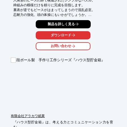
六角形のピースのみで構成されたシンプルなパズル。

枠組みの模様だけを頼りに完成を目指します。

裏表が逆でもピースがはまってしまうので混乱必至。

忍耐力の強化、頭の体操にもいかがでしょうか。

ビート板などに使われている軽量でしなやかなポリエチレン発泡
製品を詳しく見る
体の粉砕チップを撹拌・成型した素材を使用しており、やさしい
さわり心地。

ダウンロード
チップの織り成す発色鮮やかな模様はひとつとして同じものはあ
りません。遊んだあとはウォールデコレーションとして飾ってい
お問い合わせ
ただくのもおすすめです。

こちらの材料を加工して販売することも可能です。

段ボール製 手作り工作シリーズ『ハウス型貯金箱』
是非お問い合わせください。
有限会社アラカワ紙業
『ハウス型貯金箱』は、考える力とコミュニケーション力を育
む、
