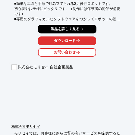
■簡単な工具と手順で組み立てられる2足歩行ロボットです。

初心者やお子様にピッタリです。（制作には保護者の同伴が必要
です）

■専用のグラフィカルなソフトウェアをつかってロボットの動き
を作成し、自分の思い通りの動きを作ることが出来ます。

製品を詳しく見る
■藤原電子工業では相撲大会や製作講座の開催を予定していま
す。自分たちで作ったロボットで相撲大会に参加しよう！
ダウンロード
お問い合わせ
株式会社モリセイ 自社企画製品
株式会社モリセイ
モリセイでは、お客様にさらに質の高いサービスを提供するた