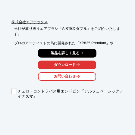
株式会社エアテックス
当社が取り扱うエアブラシ『AIRTEX ダブル』をご紹介いたしま
す。

プロのアーティストの為に開発された「XP825 Premium」や、

定番エアブラシの「エアブラシXP725P」がラインアップ。

製品を詳しく見る
また、水性・油性問わず幅広い絵具が吹きやすい0.3mm口径の

「エアレバ仕様エアブラシMJ726」などをご用意しております。

ダウンロード
【ラインアップ(一部)】

お問い合わせ
■XP825　Premium

■エアブラシXP725P

■エアレバ仕様エアブラシMJ726

チェロ・コントラバス用エンドピン『アルフェベーシック／
■エアブラシ　MJ728

イナズマ』
■エアブラシ　MJ130

※詳しくはPDF資料をご覧いただくか、お気軽にお問い合わせ下
さい。