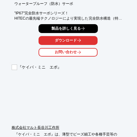
ウォータープルーフ（防水）サーボ

”IP67"完全防水サーボシリーズ！

HITECの最先端テクノロジーにより実現した完全防水構造（特許
申請中）を採用した事により、水中での動作を可能にしました。
製品を詳しく見る
RC用サーボの常識を根底から覆す”新たな可能性”を実現する夢の
WP（ウォータープルーフ）サーボです。ホビーではRCボートな
どの水物はもちろん、ロッククローラーからエンジンモデルま
ダウンロード
で、あらゆるRCモデルや製品に好適です。
お問い合わせ
『ケイバ・ミニ エポ』
株式会社マルト長谷川工作所
『ケイバ・ミニ　エポ』は、薄型でビーズ細工や各種手芸等の
