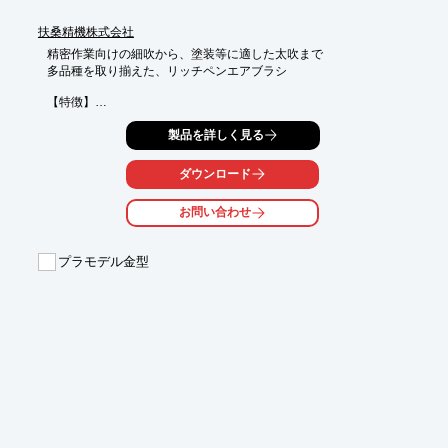
扶桑精機株式会社
精密作業向けの細吹から、塗装等に適した太吹まで

多品種を取り揃えた、リッチペンエアブラシ

【特徴】

○微妙な調整ができる押しボタン式や

製品を詳しく見る
 　安定しやすく操作が簡単なハンドル式など

 　目的用途に合わせて選定する事が可能

○デザインワークに小物塗装に最適

ダウンロード
【製品ラインナップ】

お問い合わせ
○標準型

○ボトルタイプ

○ガンビス

プラモデル金型
○リッチエイトスプレーガン

●その他機能や詳細については、カタログダウンロード下さい。