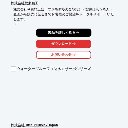
株式会社秋東精工
株式会社秋東精工は、プラモデルの金型設計・製造はもちろん、

企画から販売に至るまでお客様のご要望をトータルサポートいた
します。

高い技術力と幅広い適応力で大手メーカー様をはじめ、

製品を詳しく見る
海外からも多くの受注をいただいております。

また、3Dモデリングソフトを使い、自由曲面形状をモデリング

ダウンロード
いたしますので、ご要望の際はお気軽にお問い合わせください。

お問い合わせ
【事業内容】

■ラモデルを中心としたインジェクション金型の設計・製作

ウォータープルーフ（防水）サーボシリーズ
※詳しくはPDFをダウンロードして頂くか、お気軽にお問い合わ
せ下さい。
株式会社Hitec Multiplex Japan