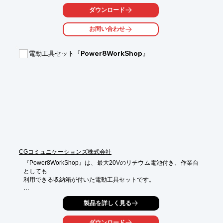
ダウンロード
お問い合わせ
電動工具セット『Power8WorkShop』
CGコミュニケーションズ株式会社
『Power8WorkShop』は、最大20Vのリチウム電池付き、作業台
としても

利用できる収納箱が付いた電動工具セットです。

2速のトランスミッションと21のポジションのクラッチで、全て
製品を詳しく見る
の用途に

必要なトルクを処理する「13mm ハンマードリル/ドライバー」を
はじめ、

ダウンロード