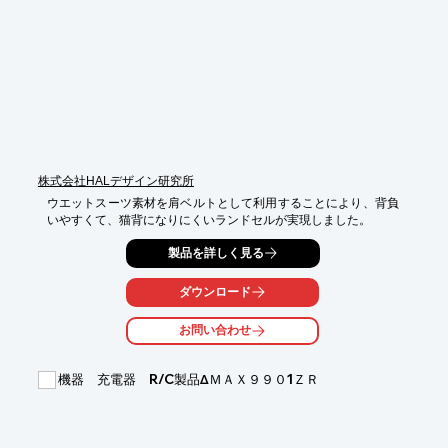
1．お問い合わせ：段階を踏んだ綿密なヒアリング

2．お見積：製品規格の立案へ

3．試作品開発：完成品へ向けた細やかなプロトタイプ製作

4．製品化：ご注文から納品へ

※詳しくはPDFをダウンロードしていただくか、お気軽にお問い
合わせください。
株式会社HALデザイン研究所
ウエットスーツ素材を肩ベルトとして利用することにより、背負
いやすくて、猫背になりにくいランドセルが実現しました。
製品を詳しく見る
ダウンロード
お問い合わせ
機器 充電器 R/C製品ΔＭＡＸ９９０1ＺＲ