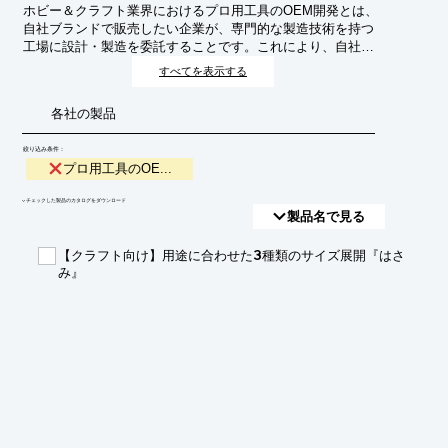
ホビー＆クラフト業界におけるプロ用工具のOEM開発とは、
自社ブランドで販売したい企業が、専門的な製造技術を持つ
工場に設計・製造を委託することです。これにより、自社で
の設備投資や技術開発のリスクを抑えつつ、高品質で革新的
すべてを表示する
なプロ用工具を市場に投入することが可能になります。ター
ゲットとする職人や愛好家のニーズに応える、付加価値の高
各社の製品
い製品開発を目指します。
絞り込み条件：
プロ用工具のOE...
​▼チェックした製品のカタログをダウンロード
製品名で見る
【クラフト向け】用途に合わせた3種類のサイズ展開『はさ
み』