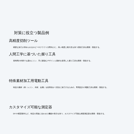
​対策に役立つ製品例
高精度切削ツール
精密な加工が求められるホビーやクラフト分野向けに、高い精度と耐久性を持つ切削工具を開発・製造する。
人間工学に基づいた握り工具
長時間の作業でも疲れにくい、手に馴染むデザインと素材を採用した握り工具を開発・製造する。
特殊素材加工用電動工具
特定の素材（例：レジン、木材、金属）を効率的かつ安全に加工するための、専用設計の電動工具を開発・製造する。
カスタマイズ可能な測定器
DIYや模型製作など、特定の用途に合わせた機能や表示を持つ、カスタマイズ可能な精密測定器を開発・製造する。