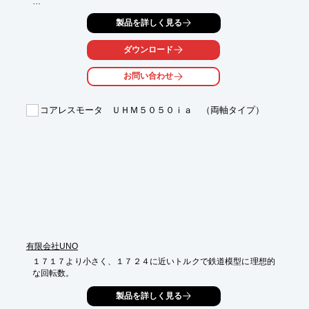
彼もあなたと同じように、個人的に素晴らしいレーザー製品を作
製品を詳しく見る
っている

他のレーザーマシンユーザーかもしれません。

ダウンロード
CO2マシンの豊富な経験を持つ彼は、模型飛行機会社の研究開発
部門で

お問い合わせ
働いていたときにCO2マシンを使用していましたが、その後、自
宅用に

2台目の個人用マシンを購入しました。

コアレスモータ ＵＨＭ５０５０ｉａ （両軸タイプ）
2021年12月にThunder Nova 51 100Wモデルを購入した後、この
3台目の

レーザーマシンが彼の新しいお気に入りになりました。

このマシンは彼のスタジオに定着し、今後のレーザークリエイテ
ィブ

プロジェクトをサポートする準備が整いました。

※記事の詳細内容は、関連リンクより閲覧いただけます。

　詳しくはPDFをダウンロードしていただくか、お気軽にお問い
合わせください。
有限会社UNO
１７１７より小さく、１７２４に近いトルクで鉄道模型に理想的
な回転数。
製品を詳しく見る