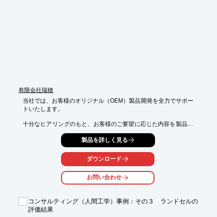
　・刃が逃げるのを防ぐので安全快適に仕上げ可能

※詳しくはPDFをダウンロードしていただくか、お気軽にお問い
合わせください。
有限会社瑞穂
当社では、お客様のオリジナル（OEM）製品開発を全力でサポー
トいたします。

十分なヒアリングのもと、お客様のご要望に応じた内容を製品化
に向けて

製品を詳しく見る
より具体的なカタチに落とし込み、納期にあわせた生産に取組み
ます。

ダウンロード
また、お客様のイメージを100%実現させるために、「どういう
筆か」よりも

お問い合わせ
「何のための筆か」をつかむことを大切にしています。

ご要望の際はお気軽にお問い合わせください。

コンサルティング（人間工学）事例：その３ ランドセルの
評価結果
【OEM製品開発の流れ】
