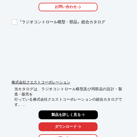
また、マジックテープで簡単に幅と長さを調節できる仕切りパー
お問い合わせ
ツが

付属してあり、カメラバッグの内容物を安全に保護します。

『ラジオコントロール模型・部品』総合カタログ
【特長】

■こだわり抜いた素材で作り上げたカメラバッグ

■豊富なクリアポケット

■あると便利なメッシュポケット

■仕切り板で幅を調節

■航空機内への持ち込みが可能

■PROTECH製 光伝送装置との使用相性も抜群

※詳しくはPDFをダウンロードして頂くか、お気軽にお問合せく
ださい。
株式会社クエストコーポレーション
当カタログは、ラジオコントロール模型及び同部品の設計・製
造・販売を

行っている株式会社クエストコーポレーションの総合カタログで
す。

初心者に適切な定番モデル「NEO CALIBER 30 SPORTS」をは
製品を詳しく見る
じめ、

フライバーレスのセカンド機に適した「NEO CALIBER 30 FBL」
ダウンロード
や、

50クラス入門機に適した「NEO CALIBER 50 SPORTS」など、
