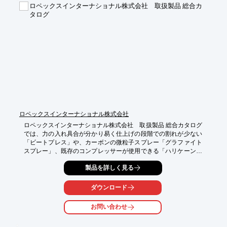
ロペックスインターナショナル株式会社 取扱製品 総合カ
■エアブラシ　ビューティフォー＋　0.2mm

タログ
■エアブラシ　ビューティフォー＋　0.3mm

■エアブラシ　ビューティフォー＋　0.5mm

■エアブラシ　ビューティフォー＋　トリガー

※詳しくはPDF資料をご覧いただくか、お気軽にお問い合わせ下
さい。
ロペックスインターナショナル株式会社
ロペックスインターナショナル株式会社　取扱製品 総合カタログ
では、力の入れ具合が分かり易く仕上げの段階での割れが少ない
「ビートプレス」や、カーボンの微粒子スプレー「グラファイト
スプレー」、既存のコンプレッサーが使用できる「ハリケーンタ
ワー」、職人やアーティストの間で練り上げられてきた道具類
製品を詳しく見る
「ロペツール」、リーズナブル価格のフュージング用ガラス
「KILN WORK」等、多数掲載しています。

ダウンロード
【掲載製品】

○NEW PRODUCTS

お問い合わせ
○LAMP WORK

○KILN WORK

○HOT MACHINERY
