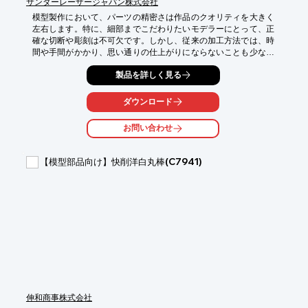
サンダーレーザージャパン株式会社
模型製作において、パーツの精密さは作品のクオリティを大きく
左右します。特に、細部までこだわりたいモデラーにとって、正
確な切断や彫刻は不可欠です。しかし、従来の加工方法では、時
間や手間がかかり、思い通りの仕上がりにならないことも少なく
ありません。NOVA PLUS24は、高精度レーザー加工により、こ
製品を詳しく見る
れらの課題を解決します。透明素材にも対応し、細部までこだわ
ったパーツ製作を可能にします。

ダウンロード
【活用シーン】

・プラモデルのパーツ製作

お問い合わせ
・ジオラマ制作

・木製模型のパーツ加工

・アクリル素材のパーツ製作

【模型部品向け】快削洋白丸棒(C7941)
【導入の効果】

・高精度なパーツ製作による作品のクオリティ向上

・複雑な形状のパーツも容易に製作可能

・作業時間の短縮

・多様な素材への対応
伸和商事株式会社