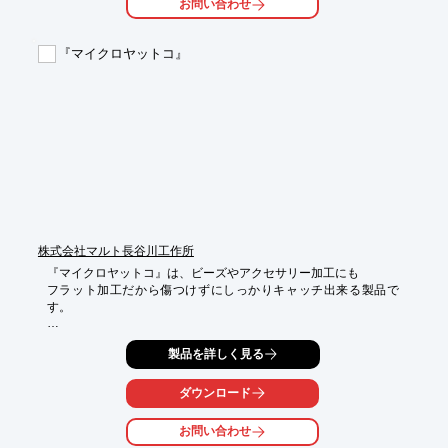
お問い合わせ
様々な製品を掲載しております。

【掲載内容】

『マイクロヤットコ』
■NEO CALIBER 30 SPORTS

■NEO CALIBER 30 FBL

■NEO CALIBER 50 SPORTS

■NEO CALIBER E65-550 SPORTS

■NEO CALIBER 90 Ver.06　など

※詳しくはPDFをダウンロードして頂くか、お気軽にお問い合わ
せ下さい。
株式会社マルト長谷川工作所
『マイクロヤットコ』は、ビーズやアクセサリー加工にも

フラット加工だから傷つけずにしっかりキャッチ出来る製品で
す。

先端形状の違う3種類から、用途に合わせて選択可能、 極細タイ
製品を詳しく見る
プ

なので精密作業に適しています。

ダウンロード
【特長】

■ビーズやアクセサリー加工に適している

お問い合わせ
■フラット加工だから傷つけずにしっかりキャッチ
