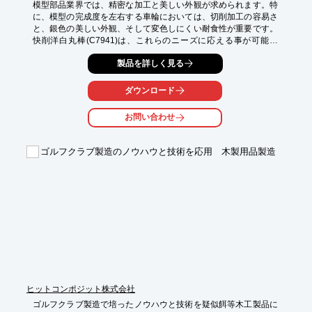
模型部品業界では、精密な加工と美しい外観が求められます。特
に、模型の完成度を左右する車輪においては、切削加工の容易さ
と、銀色の美しい外観、そして変色しにくい耐食性が重要です。
快削洋白丸棒(C7941)は、これらのニーズに応える事が可能で
す。

製品を詳しく見る
【活用シーン】

・鉄道模型の車輪

ダウンロード
・ミニカーの車輪

・その他、精密模型の線、スポークなど

お問い合わせ
【導入の効果】

・切削加工性の向上による作業効率アップ

ゴルフクラブ製造のノウハウと技術を応用 木製用品製造
・銀色の美しい外観による製品の高品質化

・変色しにくく、美しい外観を長く維持
ヒットコンポジット株式会社
ゴルフクラブ製造で培ったノウハウと技術を疑似餌等木工製品に