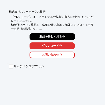
※詳しくはPDFをダウンロードして頂くか、お問い合わせくださ
い。
株式会社スリーピークス技研
『MKシリーズ』は、プラモデルや模型の製作に特化したハイグ
レードなニッパ。

切断仕上がりを重視し、繊細な使い心地を追及するプロ・モデラ
ーも納得の逸品です。

「MK-01」は特に真鍮・銅線、繊細な仕上がりを求める細線の作
製品を詳しく見る
業に、

「MK-02」はプラモデル製作等、仕上がり重視の作業にオススメ
ダウンロード
です。

お問い合わせ
【特長】

■刃角度を従来の15°から7°へ

■刃先は細く、薄く、シャープ

リッチペンエアブラシ
■軽さ、重心、握り心地、バネ、全てのバランスが良い

■やわらかい感触と耐久性に優れたプラスチックバネ

※詳しくはPDF資料をご覧いただくか、お気軽にお問い合わせ下
さい。