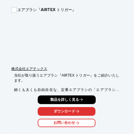
■用途に合わせて選択可能な３種類

■極細タイプで精密作業に適している

エアブラシ『AIRTEX トリガー』
※詳しくはPDF資料をご覧いただくか、お気軽にお問い合わせ下
さい。
株式会社エアテックス
当社が取り扱うエアブラシ『AIRTEX トリガー』をご紹介いたし
ます。

細くも太くも自由自在な、定番エアブラシの「エアブラシ　
MJ724」は、

製品を詳しく見る
水性・油性問わず幅広い絵具が吹きやすい0.3mm口径。

また、トリガー特有の重さをアルミボディで軽くなった「エアブ
ダウンロード
ラシ

ビューティフォー＋　トリガー」もご用意しております。

お問い合わせ
【ラインアップ(一部)】

■エアブラシ　MJ724
