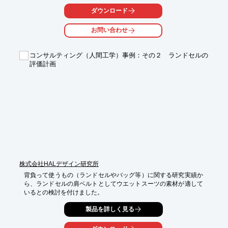
ダウンロード
当社モータは、マイクロマウスの動力機構に使用されています。

お問い合わせ
【概要】

■モータを導入した製品：マイクロマウス

■役割：マイクロマウスの動力機構に使用

コンサルティング（人間工学）事例：その２ ランドセルの
評価計画
※詳しくはPDF資料をご覧いただくか、お気軽にお問い合わせ下
さい。
株式会社HALデザイン研究所
背負って使うもの（ランドセルやバッグ等）に関する研究実績か
ら、ランドセルの肩ベルトとしてウエットスーツの素材が適して
いるとの検討を付けました。
製品を詳しく見る