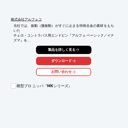
株式会社アルフェコ
当社では、振動（微振動）がすぐに止まる特殊合金の素材をもち
いた

チェロ・コントラバス用エンドピン『アルフェ ベーシック／イナ
ズマ』を

取り扱っています。

製品を詳しく見る
振動（微振動）が止まることによって、余分に振動が伝わって行
かない分

ダウンロード
どこかで共振して雑音を拾ってきたりすることがなくなるので、

締まった音、純粋に楽器の音だけになります。

お問い合わせ
また、よい状態で弦をこすることができるように設計された形状
の

模型プロ ニッパ『MKシリーズ』
「アルフェイナズマエンドピン」もご用意しております。

【ラインアップ】

■アルフェベーシックエンドピン

　・直径（mm）：8Φ（標準品）

　・直径（mm）：9.8Φ

■アルフェイナズマエンドピン

　・直径（mm）：8Φ（標準品）

　・直径（mm）：9.8Φ
