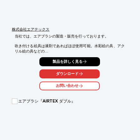
株式会社エアテックス
当社では、エアブラシの製造・販売を行っております。

吹き付ける絵具は液剤であればほぼ使用可能。水彩絵の具、アク
リル絵の具などの

絵具だけではなく、化粧水や、消毒液など、様々な分野で活躍し
製品を詳しく見る
ます。

また、生産製造に関するノウハウをいかして、エアブラシ・コン
ダウンロード
プレッサー・

その他周辺機器などのOEM商品の製造を承っております。

お問い合わせ
ご要望の際はお気軽にお問い合わせください。

【エアブラシで出来る事】

エアブラシ『AIRTEX ダブル』
■イラストレーション

■塗装模型

■ネイルアート　など

※詳しくはPDFをダウンロードしていただくか、お気軽にお問い
合わせください。