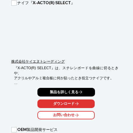
○COLD WORK　他

ナイフ『X-ACTO(R) SELECT』
詳しくはお問い合わせ、またはカタログをダウンロードしてくだ
さい。
株式会社ケイエヌトレーディング
『X-ACTO(R) SELECT』は、スチレンボードを曲線に切るとき
や、

アクリルやアルミ複合板に何か貼ったとき役立つナイフです。

もっと快適に曲線を切ることができるX-ACTO(R)の定番

製品を詳しく見る
「X3602」アートナイフや、木工で曲面を削って仕上げる

「X3261」ウッドカービングナイフなどをラインアップしており
ます。

ダウンロード
【特長】

お問い合わせ
■「X3602」アートナイフ

　・パネルの曲線カットのストレスを軽減し精度アップが期待で
きる

OEM製品開発サービス
■「X3261」ウッドカービングナイフ
