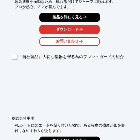
超高速微小振動なため、触れるだけでシャープに彫れます。

プロが感心、アマが喜んでます。

連続使用OK。

製品を詳しく見る
堅木だって深彫だってお任せください。

振動タイプのHCT-30A型と振動・回転両用のデラックスタイプ
HCT-30S型をご用意しています。

ダウンロード
【特長】

お問い合わせ
○実用新案特許の深彫り機構

○手にフィットする小型ボディ

○丈夫で軽量なアルミダイカストボディ

『自社製品』大切な楽器を守る為のフレットガードの紹介
○コンセントに差込むだけの安全設計

○振動機能・回転機能これ1台でOK

詳しくはお問い合わせ、またはカタログをダウンロードしてくだ
さい。
株式会社甲南
PEシートにスエードを貼り付けた物で、ある程度の強度と弦を傷
付けない手触りがあります。