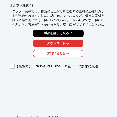
オルファ株式会社
クラフト業界では、作品の仕上がりを左右する素材の正確なカッ
トが求められます。特に、紙、布、フィルムなど、様々な素材を
扱う造形においては、切れ味の良いハサミが不可欠です。切れ味
が悪いと、素材が引っかかったり、切り口がギザギザになったり
して、作品の質を低下させる可能性があります。当社の『はさ
製品を詳しく見る
み』は、高品質ステンレス刃でスムーズな切れ味を実現し、クラ
フト作品の造形をサポートします。

ダウンロード
【活用シーン】

*   ペーパークラフト

お問い合わせ
*   布を使った造形

*   フィルムやビニール素材のカット

【模型向け】NOVA PLUS24：精密パーツ製作に最適
【導入の効果】

*   スムーズな切れ味で、作業効率が向上

*   様々な素材に対応し、作品の幅が広がる

*   美しい仕上がりで、作品の質が向上