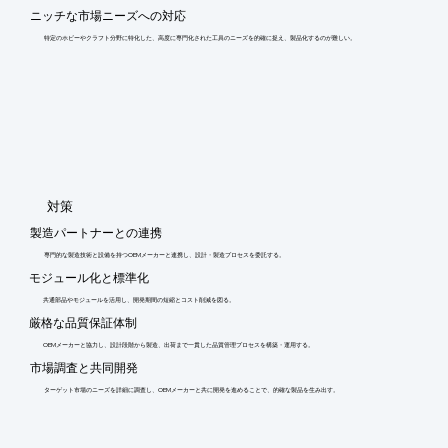
ニッチな市場ニーズへの対応
特定のホビーやクラフト分野に特化した、高度に専門化された工具のニーズを的確に捉え、製品化するのが難しい。
​対策
製造パートナーとの連携
専門的な製造技術と設備を持つOEMメーカーと連携し、設計・製造プロセスを委託する。
モジュール化と標準化
共通部品やモジュールを活用し、開発期間の短縮とコスト削減を図る。
厳格な品質保証体制
OEMメーカーと協力し、設計段階から製造、出荷まで一貫した品質管理プロセスを構築・運用する。
市場調査と共同開発
ターゲット市場のニーズを詳細に調査し、OEMメーカーと共に開発を進めることで、的確な製品を生み出す。