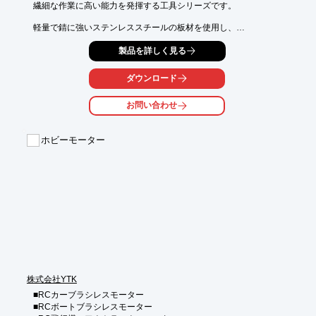
繊細な作業に高い能力を発揮する工具シリーズです。

軽量で錆に強いステンレススチールの板材を使用し、

さらにツーコンボーネンツハンドルの採用で握りやすく、

製品を詳しく見る
しっかりとした剛性感を兼ね備えています。

多数ラインアップを取り揃えております。

ダウンロード
【特長】

お問い合わせ
■繊細な作業に高い能力を発揮

■軽量で錆に強いステンレススチール製

■ツーコンボーネンツハンドルを採用

ホビーモーター
※詳しくはPDF資料をご覧いただくか、お気軽にお問い合わせ下
さい。
株式会社YTK
■RCカーブラシレスモーター

■RCボートブラシレスモーター
