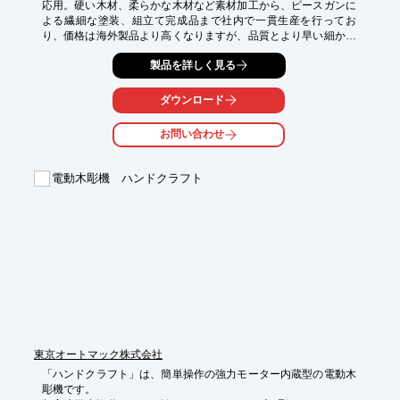
応用。硬い木材、柔らかな木材など素材加工から、ピースガンに
よる繊細な塗装、組立て完成品まで社内で一貫生産を行ってお
り、価格は海外製品より高くなりますが、品質とより早い細かな
対応が可能です。詳しくはカタログをダウンロード、もしくはお
製品を詳しく見る
問い合わせください。
ダウンロード
お問い合わせ
電動木彫機 ハンドクラフト
東京オートマック株式会社
「ハンドクラフト」は、簡単操作の強力モーター内蔵型の電動木
彫機です。
