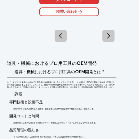
「丸ノコ」や「糸ノコ」などがセット。

お問い合わせ
折り畳み可能な工具バッグは安全な保管と優れたスペース効率を
提供します。

拡げるにはバッグの角を外し、各工具を簡単に手に取ることがで
きます。

1 / 1
【特長】

■ドリルプレス機能

■スクロールソー機能

■テーブルソー機能

■ランタン機能

道具・機械におけるプロ用工具のOEM開発
■作業台から取り外し可能な充電器

■拡張可能な工具用バッグ

道具・機械におけるプロ用工具のOEM開発とは？
※詳しくはPDF資料をご覧いただくか、お気軽にお問い合わせ下
ホビー＆クラフト業界におけるプロ用工具のOEM開発とは、自社ブランドで販売したい企業が、専門的な製造技術を持つ工場に設
さい。
計・製造を委託することです。これにより、自社での設備投資や技術開発のリスクを抑えつつ、高品質で革新的なプロ用工具を市
場に投入することが可能になります。ターゲットとする職人や愛好家のニーズに応える、付加価値の高い製品開発を目指します。
​課題
専門技術と設備不足
自社でプロ仕様の高度な工具を開発・製造するための専門的な技術や最新の設備が不足している。
開発コストと時間
新規開発には多大なコストと時間がかかり、市場投入までのリードタイムが長くなるリスクがある。
品質管理の難しさ
プロが求める厳しい品質基準を満たすための、一貫した品質管理体制の構築が難しい。