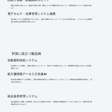
薬剤を自動で分包したり、散薬を正確に計量・調剤したりする機器を導入することで、調剤作業のスピードと精度を高め
ます。
電子カルテ・在庫管理システム連携
処方箋データから在庫管理までを一元化し、自動で連携させることで、データ入力の手間を省き、リアルタイムな情報把
握と効率的な在庫管理を実現します。
​対策に役立つ製品例
自動薬剤供給システム
処方箋データと連携し、薬剤の保管からピッキング、供給までを自動化することで、調剤時間の短縮と人的ミスの削減に
貢献します。
処方箋情報データ入力支援AI
処方箋の画像やデータを解析し、薬剤の重複や禁忌などを自動でチェックすることで、薬剤師の監査業務を効率化し、安
全性を高めます。
統合薬局管理システム
処方箋受付から調剤、在庫管理、会計までを包括的に管理し、各業務の自動連携とデータの一元化により、薬局全体の業
務効率を向上させます。