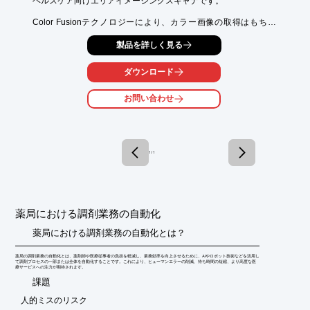
ヘルスケア向けエリアイメージングスキャナです。

Color Fusionテクノロジーにより、カラー画像の取得はもちろ
ん、従来の

製品を詳しく見る
モノクロスキャナでは不可能であった、赤/橙/黄などのカラーシ
ンボルの

読み取りも可能になりました。

ダウンロード
他にも、Bluetooth Class2 ver2.1を搭載したワイヤレスモデル

お問い合わせ
「Xenon 1902h」も取り扱っております。

【特長】

■耐薬品性に優れたメディカルプラスチックを採用

■カラー画像撮影やカラーシンボルの読み取りも可能な高性能2次
1 / 1
元スキャナ

■薬品によるボディの劣化に強く、消毒用エタノールでの直接清
拭が可能

■赤/橙/黄などの1次元・2次元シンボルが読み取り可能

■従来のモノクロスキャナでは認識できなかった赤文字も鮮明に
薬局における調剤業務の自動化
撮影

薬局における調剤業務の自動化とは？
※詳しくはPDF資料をご覧いただくか、お気軽にお問い合わせ下
さい。
薬局の調剤業務の自動化とは、薬剤師や医療従事者の負担を軽減し、業務効率を向上させるために、AIやロボット技術などを活用し
て調剤プロセスの一部または全体を自動化することです。これにより、ヒューマンエラーの削減、待ち時間の短縮、より高度な医
療サービスへの注力が期待されます。
​課題
人的ミスのリスク