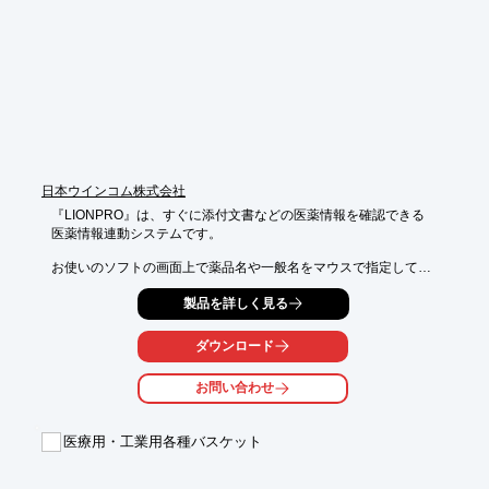
日本ウインコム株式会社
『LIONPRO』は、すぐに添付文書などの医薬情報を確認できる

医薬情報連動システムです。

お使いのソフトの画面上で薬品名や一般名をマウスで指定して

コピーするだけで当システムと連動。

製品を詳しく見る
また、薬価収載されているすべての医薬品を整備しており、

製薬会社から提供されるデータを基に、薬剤師がチェックをして

ダウンロード
毎月、データベースの更新を行っております。

お問い合わせ
【特長】

■その時々に必要な医薬情報をすぐに

■一般名からもすぐに薬品名の確認が可能

医療用・工業用各種バスケット
■同種同効薬もすぐに確認/複数の薬効にも対応

■先発品・後発品もすぐにわかる

■くすりの識別も簡単便利
