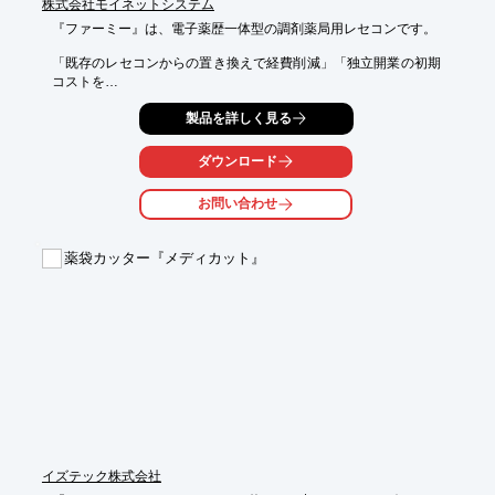
株式会社モイネットシステム
『ファーミー』は、電子薬歴一体型の調剤薬局用レセコンです。

「既存のレセコンからの置き換えで経費削減」「独立開業の初期
コストを

抑えるために」「2店舗目、3店舗目の新規開業にも」などの用途
製品を詳しく見る
に、

高機能で低価格な『ファーミー』が選ばれています。

ダウンロード
また、在宅やかかりつけ薬剤師制度を支援する仕組みや、患者様
のご家族を

お問い合わせ
気遣える機能を搭載。『ファーミー』をお使いいただくことで、
人々が

集まる地域に根差したフレンドリーな薬局運営をご支援いたしま
薬袋カッター『メディカット』
す。

【特長】

■月額0円

■電子薬歴一体型

■オプションではなく必要な機能は標準装備

※詳しくはPDFをダウンロードしていただくか、お気軽にお問い
合わせください。
イズテック株式会社