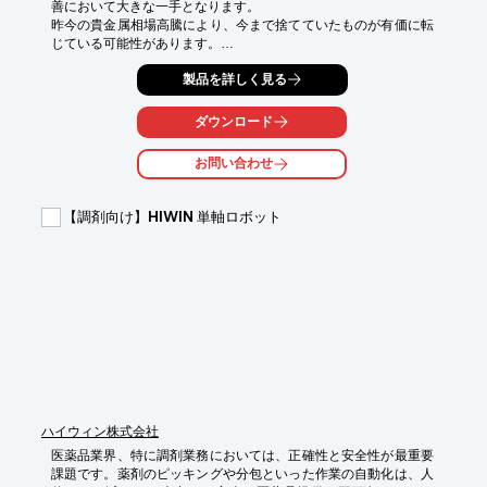
善において大きな一手となります。

昨今の貴金属相場高騰により、今まで捨てていたものが有価に転
じている可能性があります。

アサカ理研では、独自のノウハウによる高い回収力・評価額を実
製品を詳しく見る
現しています。

「貴金属は付いているけど、少量だから難しいのでは」

ダウンロード
「今まで捨てるものだと思っていたけど、お金になるのかな？」

「現在有価評価にはなっているけど、昔からずっと評価額が変わ
お問い合わせ
っていない」

そういったアイテムはありませんか？

【調剤向け】HIWIN 単軸ロボット
少量サンプルからでも、無償で分析→試算が可能です。

今回は、直近の実情を踏まえた廃棄物→有価評価・リサイクルに
ついての資料を進呈中。

捨てていた廃棄物が利益に変わる！

有価金属回収の可能性をこの機会に是非ご確認ください！

※資料は下記ダウンロードボタンよりご覧いただけます。
ハイウィン株式会社
医薬品業界、特に調剤業務においては、正確性と安全性が最重要
課題です。薬剤のピッキングや分包といった作業の自動化は、人