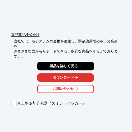
東邦薬品株式会社
当社では、各システムの連携を強化し、調剤薬局様の毎日の業務
を

さまざまな面からサポートできる、多彩な商品をそろえておりま
す。

全店の売上、在庫、未収管理まで、本部での管理を実現する

製品を詳しく見る
薬局本部システム『ミザル』をはじめ、レスポンシブルデザイン
を

ダウンロード
採用した薬局向けホームページサービスなどを取り扱っていま
す。

お問い合わせ
ご要望の際はお気軽にお問い合わせください。

卓上型薬剤分包器『スミレ・パッカー』
【こんなニーズに】

■発注や棚卸業務を効率化したい

■薬局の情報を発信したい

■薬歴作成を迅速に行いたい

■業務を効率化したい

■現金管理を正確に行いたい
