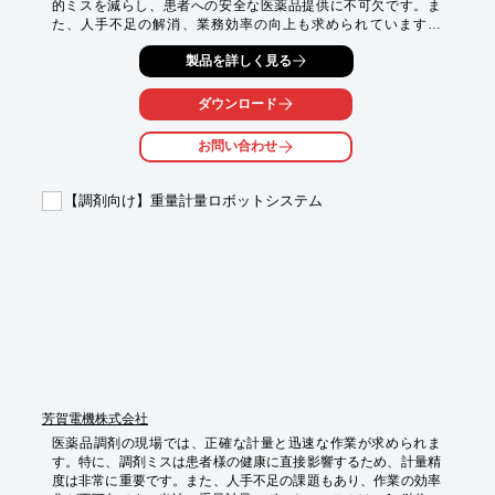
的ミスを減らし、患者への安全な医薬品提供に不可欠です。ま
た、人手不足の解消、業務効率の向上も求められています。
HIWINの単軸ロボットは、これらの課題解決に貢献します。

製品を詳しく見る
【活用シーン】

・薬剤のピッキング

ダウンロード
・分包機の供給

・調剤室内の搬送

お問い合わせ
・検査工程

【導入の効果】

【調剤向け】重量計量ロボットシステム
・調剤業務の自動化による効率化

・人的ミスの削減

・作業時間の短縮

・省スペース化

・高い安全性
芳賀電機株式会社
医薬品調剤の現場では、正確な計量と迅速な作業が求められま
す。特に、調剤ミスは患者様の健康に直接影響するため、計量精
度は非常に重要です。また、人手不足の課題もあり、作業の効率