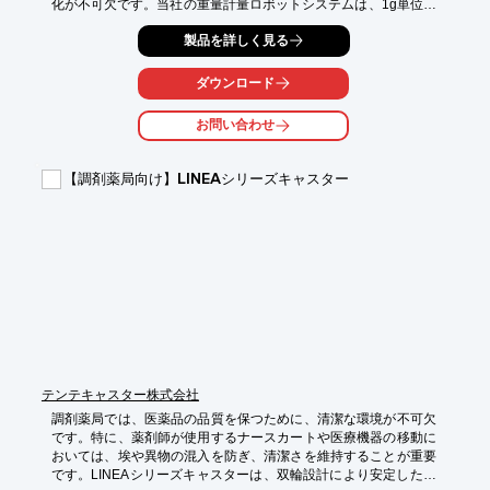
化が不可欠です。当社の重量計量ロボットシステムは、1g単位で
の計量が可能で、調剤業務の正確性と効率性を向上させます。

製品を詳しく見る
【活用シーン】

・医薬品のピッキング

ダウンロード
・調剤薬の計量

・出荷前の最終検査

お問い合わせ
【導入の効果】

・計量精度の向上

【調剤薬局向け】LINEAシリーズキャスター
・作業時間の短縮

・人的ミスの削減
テンテキャスター株式会社
調剤薬局では、医薬品の品質を保つために、清潔な環境が不可欠
です。特に、薬剤師が使用するナースカートや医療機器の移動に
おいては、埃や異物の混入を防ぎ、清潔さを維持することが重要
です。LINEAシリーズキャスターは、双輪設計により安定した走