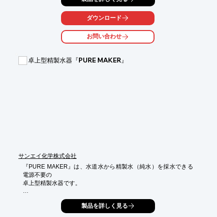
はじめ、薬局用品から袋各種、厨房用品まで幅広く取り揃えてお
ります。

ダウンロード
【掲載内容】

お問い合わせ
■薬局用品

■袋各種

■調剤用設備

卓上型精製水器『PURE MAKER』
■衛生材料

■厨房用品　など

※詳しくはPDFをダウンロードして頂くか、お問い合わせくださ
い。
サンエイ化学株式会社
『PURE MAKER』は、水道水から精製水（純水）を採水できる
電源不要の

卓上型精製水器です。

水道水をタンクに入れるだけで、独自開発したイオン交換樹脂カ
製品を詳しく見る
ートリッジ

が不純物を除去し、純度の高い精製水（純水）を作り出します。
