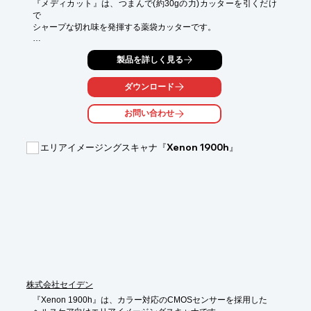
『メディカット』は、つまんで(約30gの力)カッターを引くだけ
で

シャープな切れ味を発揮する薬袋カッターです。

薬袋は両端に熱シールがされている為、高齢者は指で切りにく
製品を詳しく見る
く、切れても

ななめに切れて薬がこぼれる事が多いです。

ダウンロード
当製品なら、右、左利きの方どちらでも簡単に切ることが可能。

ナイロン袋等を切るのに便利です。

お問い合わせ
【特長】

■ハサミ不要

エリアイメージングスキャナ『Xenon 1900h』
■だれでも簡単に切れる

■軽くつまんでカッターを引くだけ

■シャープな切れ味で開封ができる

■右、左利きの方どちらでも簡単に切れる

※詳しくはPDF資料をご覧いただくか、お気軽にお問い合わせく
ださい。
株式会社セイデン
『Xenon 1900h』は、カラー対応のCMOSセンサーを採用した
