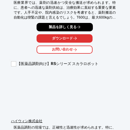
医療業界では、薬剤の迅速かつ安全な搬送が求められます。特
に、患者への迅速な薬剤供給は、治療効果に直結する重要な要素
です。人手不足や、院内感染のリスクを考慮すると、薬剤搬送の
自動化は喫緊の課題と言えるでしょう。T600は、最大600kgの薬
剤を安全に搬送し、医療従事者の負担を軽減します。

製品を詳しく見る
【活用シーン】

・病院、クリニック、調剤薬局での薬剤搬送

ダウンロード
・医薬品倉庫から病棟への搬送

・検査室への検体搬送

お問い合わせ
【導入の効果】

・薬剤搬送の効率化による業務時間短縮

【医薬品調剤向け】RSシリーズ スカラロボット
・人件費削減

・院内感染リスクの低減

・薬剤の誤配送防止
ハイウィン株式会社
医薬品調剤の現場では、正確性と迅速性が求められます。特に、