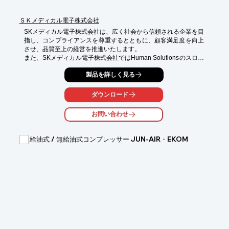
ＳＫメディカル電子株式会社
SKメディカル電子株式会社は、広く社会から信頼される企業を目
指し、コンプライアンスを尊重するとともに、顧客満足度を向上
させ、品質至上の経営を推進いたします。

また、SKメディカル電子株式会社ではHuman Solutionsのスロー
ガンのもと、課題の解決、目標の達成、事業の安定的生長のカギ
製品を詳しく見る
は人にありということを念頭に、日々の企業活動を通じ社会貢献
することを誓います。

ダウンロード
【事業内容】

○電子応用機器の開発・製造

お問い合わせ
詳しくはお問い合わせ、またはカタログをダウンロードしてくだ
さい。
給油式 / 無給油式コンプレッサー JUN-AIR・EKOM