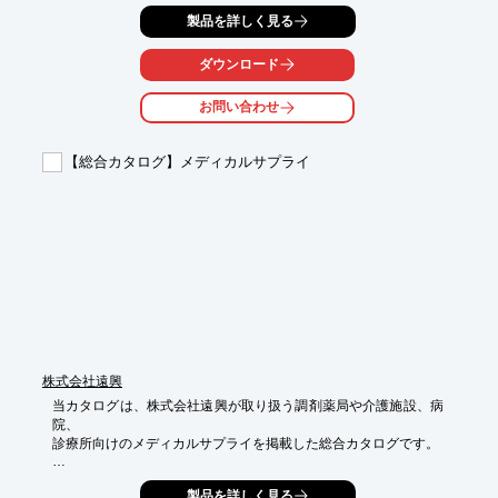
行を実現し、スムーズな移動を可能にします。これにより、調剤
製品を詳しく見る
薬局の清潔な環境を維持し、業務効率を向上させることに貢献し
ます。

ダウンロード
【活用シーン】

*   ナースカート

お問い合わせ
*   医療機器

*   クリーンルーム

【総合カタログ】メディカルサプライ
【導入の効果】

*   埃や異物の混入リスクを低減

*   スムーズな移動で業務効率を向上

*   清潔な環境を維持し、医薬品の品質を保護
株式会社遠興
当カタログは、株式会社遠興が取り扱う調剤薬局や介護施設、病
院、

診療所向けのメディカルサプライを掲載した総合カタログです。

医療・介護現場の業務をもっと快適・効率的にするお役立ちアイ
製品を詳しく見る
テムを
