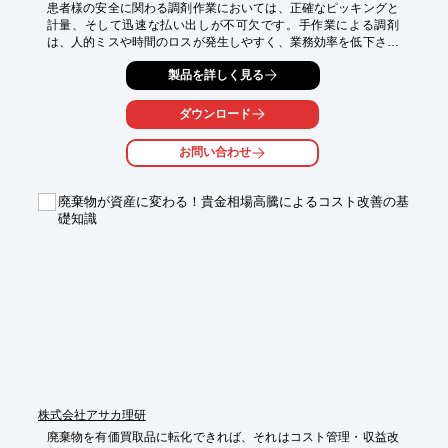
患者様の安全に関わる調剤作業においては、正確なピッキングと
計量、そして迅速な払い出しが不可欠です。手作業による調剤
は、人的ミスや時間のロスが発生しやすく、業務効率を低下させ
る可能性があります。当社のRSシリーズ スカラロボットは、自
製品を詳しく見る
社開発部品により、敏捷で高精度な動作を実現し、医薬品調剤に
おけるこれらの課題を解決します。

ダウンロード
【活用シーン】

・医薬品のピッキング

お問い合わせ
・調剤薬の計量

・錠剤の払い出し

・検品作業

廃棄物が資産に変わる！貴金相場高騰によるコスト改善の基
礎知識
【導入の効果】

・調剤作業の効率化

・人的ミスの削減

・作業時間の短縮

・在庫管理の最適化
株式会社アサカ理研
廃棄物を有価買取品に転化できれば、それはコスト管理・収益改