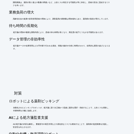
調剤業務は、薬剤の取り違えや数量の間違いなど、人的ミスが発生する可能性が常に存在し、患者の安全に直結するリス
クを伴います。
業務負荷の増大
高齢化社会の進展や多剤併用患者の増加により、調剤薬局の業務量は増加傾向にあり、薬剤師の負担が増大しています。
待ち時間の長期化
処方箋の増加や複雑な調剤内容により、患者の待ち時間が長くなり、満足度の低下につながる可能性があります。
データ管理の非効率性
処方箋データや在庫管理などが手作業で行われる場合、情報の集約や分析に時間がかかり、効率的な運営の妨げとなりま
す。
​対策
ロボットによる薬剤ピッキング
自動化されたピッキングロボットが、処方箋に基づき正確かつ迅速に薬剤を選択・供給することで、人的ミスを排除し、
作業時間を大幅に短縮します。
AIによる処方箋監査支援
AIが処方箋の内容を解析し、重複投与や相互作用などの潜在的なリスクを検知することで、薬剤師の監査業務を支援し、
安全性を向上させます。
自動分包機・散薬調剤ロボット