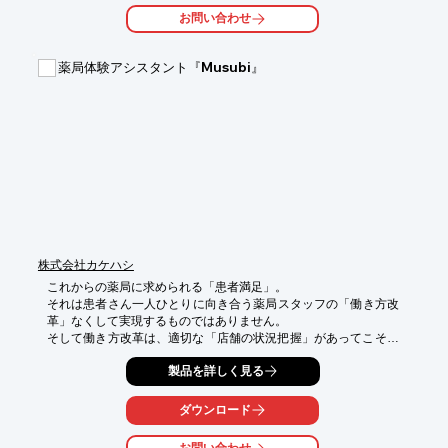
また、コレットチャック、ネジ研削・スピンドルベアリングナッ
お問い合わせ
ト合わせ、

ローラーホルダー、樹脂製品、搬送シャフトなどの製品もご案内
しています。

薬局体験アシスタント『Musubi』
ご要望の際はお気軽にお問い合わせください。

【製品案内】

■コレットチャック（国内・海外向け）製作

■専用機械・コレットチャック設計製作

■MC・旋盤加工治具・試作品加工

■プレス金型・パンチ・ダイ他（各種コーティング仕様）製作

■プラスチック金型・入子他・製作

※詳しくはPDFをダウンロードしていただくか、お気軽にお問い
合わせください。
株式会社カケハシ
これからの薬局に求められる「患者満足」。

それは患者さん一人ひとりに向き合う薬局スタッフの「働き方改
革」なくして実現するものではありません。

そして働き方改革は、適切な「店舗の状況把握」があってこそ。 
Musubiはその全てをサポートし、

製品を詳しく見る
薬局・薬剤師と患者さん“双方”の薬局体験を向上させる、従来の
電子薬歴とは明確に異なる新時代のサービスです。

ダウンロード
Musubiは、薬局の現状を“見える化”し、解くべき課題（GE比率
や再来率など）を明らかにします。
