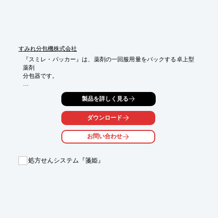
■薬局業務をサポート

※詳しくはPDFをダウンロードしていただくか、お気軽にお問い
合わせください。
すみれ分包機株式会社
『スミレ・パッカー』は、薬剤の一回服用量をパックする卓上型
薬剤

分包器です。

極少量のお薬から熱に影響されるお薬まで多種にわたり使用可
製品を詳しく見る
能。

コンパクトな卓上型でシンプルな機構ですので、どなたにも簡単
に

ダウンロード
取り扱える便利なタイプです。

お問い合わせ
また、シールはインパルスシステム（瞬熱方式）で、予熱の必要
がなく

スイッチ・オン即分包が可能。温度による薬剤への影響も全くあ
処方せんシステム『箋姫』
りません。

【特長】

■薬剤の一回服用量をパック

■極少量のお薬から熱に影響されるお薬まで多種にわたり使用可
能

■コンパクトな卓上型でシンプルな機構
