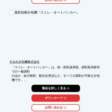
お問い合わせ
そして、従来のさまざまな薬局業務（薬歴・在宅・教育など）を
効率化するとともに、

業務のクオリティ向上や新たなチャレンジ、従業員のワークライ
薬剤自動分包機『スミレ・オートパッカー』
フバランスにつながる本質的な余裕を生み出します。

さらに、患者さんとのコミュニケーションを薬局内での服薬指導
だけにとどめることなく、

服薬期間中のフォローとして“薬局の外”に継続していくことが可
能です。

これからの時代に求められる「新たな薬局体験」

薬局体験アシスタント Musubi は、その実現のための最も身近な
パートナーです。

※詳しくはPDFをダウンロードして頂くか、お気軽にお問い合わ
せ下さい。
すみれ分包機株式会社
『スミレ・オートパッカー』は、病・医院薬局様、調剤薬局様等
での一般調剤

のほか、錠付散剤、配合近禁忌など、すべての調剤が可能な分包
機です。

調剤時のTPOに適合したスタンダードタイプをはじめ、大量の薬
製品を詳しく見る
剤分包に

対応可能なラージタイプ、一回服用分をワンパックする特大サイ
ダウンロード
ズの

グランドレベルタイプをラインアップ。

お問い合わせ