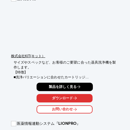
株式会社KIT(キット）
サイズやスペックなど、お客様のご要望に合った器具洗浄機を製
作します。

【特徴】

■洗浄バリエーションに合わせたカートリッジ

■お客様のご要望に合わせたフィルター処理

製品を詳しく見る
■GMP対応

■導電率計導入で洗浄水を安全で最大限に循環使用
ダウンロード
お問い合わせ
医薬情報連動システム『LIONPRO』