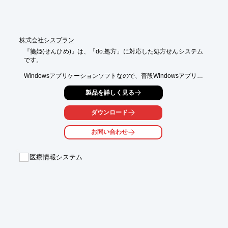
■インパルスシステムで、予熱の必要がなくスイッチ・オン即分
包可能

※詳しくはPDF資料をご覧いただくか、お気軽にお問い合わせ下
さい。
株式会社シスプラン
『箋姫(せんひめ)』は、「do.処方」に対応した処方せんシステム
です。

Windowsアプリケーションソフトなので、普段Windowsアプリケ
ーションを

製品を詳しく見る
お使いの方であれば、簡単に使う事ができます。

また、あらかじめ登録しておく定時薬情報での処方せん作成が可
ダウンロード
能です。

お問い合わせ
【特長】

■やさしいユーザインターフェース

■「do.処方」対応

医療情報システム
■定時薬情報を使った処方せん作成

■専用用紙不要

■高速印刷　など

※詳しくはPDFをダウンロードしていただくか、お気軽にお問い
合わせください。