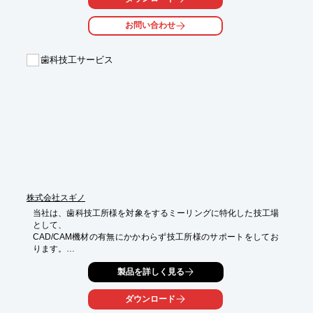
iPadを使用し、省スペースで操作もシンプル、お会計に時間を取
お問い合わせ
らせません。

レジのデータはクラウド上に集約され、Web画面から売上集計や
歯科技工サービス
在庫管理や、売上データからの統計分析などもご覧いただけま
す。

店舗によって異なるレセコンをご利用の場合でも、レセコンはそ
のまま、レジポンの導入だけで全店舗 の一元管理ができます。

クラウド機能も追加費用なくご利用いただけ、必須機能と便利機
能を兼ね備えた価格もリーズナブルで導入し易いPOSレジとなっ
ております。

【特長】

■シンプルで見た目も見やすく簡単操作！

■業務時間が短縮され、経費削減・人手不足も解消！

株式会社スギノ
■省スペース！
当社は、歯科技工所様を対象をするミーリングに特化した技工場
として、

CAD/CAM機材の有無にかかわらず技工所様のサポートをしてお
ります。

産業用大型リニア稼働同時5軸加工機を導入し、ハイブリットレ
製品を詳しく見る
ジン・

ジルコニア等を高精度に切削加工いたします。

ダウンロード