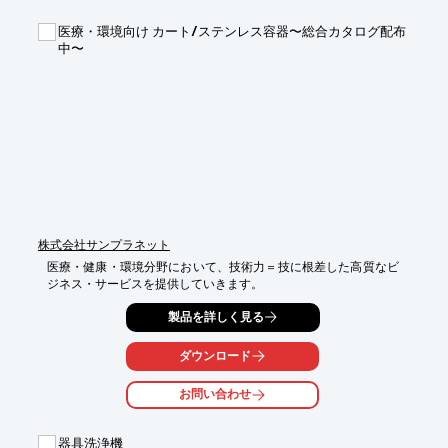
オーダーによる特殊サイズも承っており、オプションにてヒータ
ーヘッド部

医療・環境向け カート/ステンレス容器〜総合カタログ配布
タッチセンサー、光電管センサ等を装備し、使用者の安全を図る
中〜
セフティー

機構もご用意しております。

【ラインアップ】

■スタンダードタイプ：SAP-21型／30型／42型

■ラージタイプ：SAP-21L型／30L型／42L型

■グランドレベルタイプ：SAP-21GL型

※詳しくはPDF資料をご覧いただくか、お気軽にお問い合わせ下
さい。
株式会社サンプラネット
医療・健康・環境分野において、技術力＝技に根差した高質なビ
ジネス・サービスを提供していきます。
製品を詳しく見る
ダウンロード
お問い合わせ
器具洗浄機