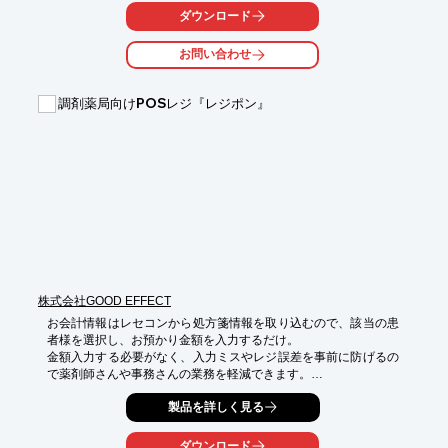
ダウンロード
精製水（純水）は、スチーマーや加湿器、歯科医療器具の洗浄機
器など、

お問い合わせ
水を水蒸気化させて使用する精密機器に適しています。

また、精製水を使うと、高価な精密機器をより長く使用できま
調剤薬局向けPOSレジ『レジポン』
す。

【おすすめポイント】

■水道水から簡単に精製水が作れる

■1Lあたり約14円で経済的

■電源不要で置く場所を選ばない

■いつでも必要な時に必要な分だけ採水可能

■コンパクトでスタイリッシュなデザイン

※詳しくはPDF資料をご覧いただくか、お気軽にお問い合わせ下
さい。
株式会社GOOD EFFECT
お会計情報はレセコンから処方箋情報を取り込むので、該当の患
者様を選択し、お預かり金額を入力するだけ。

金額入力する必要がなく、入力ミスやレジ誤差を事前に防げるの
で薬剤師さんや事務さんの業務を軽減できます。

処方箋とOTC含む物販品の同時会計も可能で、レシートは処方箋
製品を詳しく見る
以外の内容が印字されるので、会計オ ペレーションが1度で済み
ます。

もちろん、セルフメディケーションや軽減税率にも対応。

ダウンロード