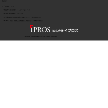
利用規約
イプロス関連サービス
> 製造業向け情報検索サイト イプロスものづくり
> BtoB向け情報検索サイト イプロス
> 製造業特化の用途別課題解決 | イプロスものづくり業界別専門サイト
> BtoB向け | 目的・用途起点で課題解決を支援 | イプロス業界別専門サイト
COPYRIGHT © IPROS CORPORATION ALL RIGHTS RESERVED