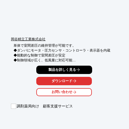
岡谷精立工業株式会社
単体で室間差圧の維持管理が可能です。

◆ダンパにモータ・圧力センサ・コントローラ・表示器を内蔵

◆能動的な制御で室間差圧が安定

◆制御領域が広く、低風量に対応可能

◆従来製品と開口部が同じなので、取り換えるだけの簡単設置

製品を詳しく見る
◆取付向きを変えずに陰/陽圧切替が可能

◆1Paごとに差圧設定が可能
ダウンロード
お問い合わせ
調剤薬局向け 顧客支援サービス