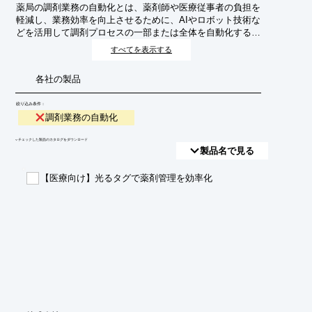
薬局の調剤業務の自動化とは、薬剤師や医療従事者の負担を
軽減し、業務効率を向上させるために、AIやロボット技術な
どを活用して調剤プロセスの一部または全体を自動化するこ
とです。これにより、ヒューマンエラーの削減、待ち時間の
すべてを表示する
短縮、より高度な医療サービスへの注力が期待されます。
各社の製品
絞り込み条件：
調剤業務の自動化
​▼チェックした製品のカタログをダウンロード
製品名で見る
【医療向け】光るタグで薬剤管理を効率化