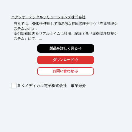
エクシオ・デジタルソリューションズ株式会社
当社では、RFIDを使用して簡易的な在庫管理を行う『在庫管理シ
ステムLight』、

薬剤冷蔵庫内をリアルタイムに計測、記録する『薬剤温度監視シ
ステム』にて、

薬剤管理をトータルでサポートしております。

製品を詳しく見る
【システムの特長】

■薬剤温度監視システム

ダウンロード
　・薬剤冷蔵庫内をリアルタイムに計測、記録

　・設定温度から逸脱する前にお知らせし、温度逸脱による

お問い合わせ
　　薬剤の品質劣化、廃棄を防止

■薬剤在庫管理システム Light

　・院内全体の在庫状況を”見える化”

ＳＫメディカル電子株式会社 事業紹介
　・薬剤のライフサイクルマネジメントを支援し、廃棄ロスの低
減に貢献

　・RFタグによる簡易的在庫管理

※詳しくはPDF(薬剤温度監視システム)をダウンロードして頂く
か、お気軽にお問合せください。