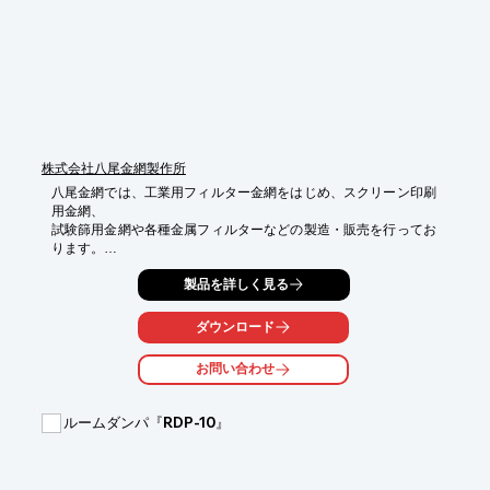
※詳しくはPDFをダウンロードしていただくか、お気軽にお問い
合わせください。
株式会社八尾金網製作所
八尾金網では、工業用フィルター金網をはじめ、スクリーン印刷
用金網、

試験篩用金網や各種金属フィルターなどの製造・販売を行ってお
ります。

当社は洗浄用バスケットを始め、現場の仕様に合わせたオーダー
製品を詳しく見る
品を主に

制作しています。

ダウンロード
長年の経験から、各分野で異なる留意点を熟知しています。

お問い合わせ
【製品例】

■医療用バスケット

ルームダンパ『RDP-10』
■洗浄用バスケット　など

※詳しくはカタログをご覧頂くか、お気軽にお問い合わせ下さ
い。