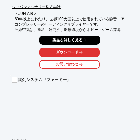
ジャパンマシナリー株式会社
＜JUN-AIR＞

60年以上にわたり、世界100カ国以上で使用されている静音エア
コンプレッサーのリーディングサプライヤーです。

圧縮空気は、歯科、研究所、医療環境からホビー・ゲーム業界、
アスレチック業界など幅広い用途で使用されています。

製品を詳しく見る
・給油式・無給油式をラインナップ

・低振動・低騒音を実現

ダウンロード
・一般作業機器のみならず分析機器・医療機器・美容機器・歯科
機器など幅広い用途に好適

お問い合わせ
＜EKOM＞

設置場所を選ばない低騒音[50dB(A)/1m]のオイルレスコンプレッ
調剤システム『ファーミー』
サーです。

・Membrane(膜式)ドライヤ搭載により、大気圧露点-20℃のより
クリーンなエアを供給

・面倒なタンクのドレン抜きが不要なタンクオートドレンを標準
装備

※詳細は［イプロスものづくり］・［特設サイト］よりお問い合
わせください。

※医薬食品サイト・都市まちづくりサイトをご覧の方は、お手数
ですが［イプロスものづくり］［特設サイト］よりカタログのダ
ウンロードをお願いします。